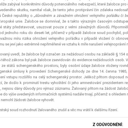
blíže zabýval konkrétními důvody potenciálního nebezpečí, které žalobce pro 
vedeného skutku, namítal však, že tento jeho protiprávní čin zdaleka nedosah
 České republiky o „
důvodném a závažném ohrožení veřejného pořádku či b
Evropské unie. Žalobce se domníval, že s takto výrazným časovým odstupe
é státy představovat, usuzovat pouze z velmi závažných důvodů. Připomněl,
d jednoho roku do deseti let, přičemž v případě žalobce soud pochybil, pok
važnou míru rizika ohrožení veřejného pořádku v případě vložení či obnov
u se jeví jako extrémně nepřiměřené ve vztahu k míře narušení veřejnoprávní 
ovaný uvedl, že žalobce byl označen za nežádoucí osobu na základě § 154 o
6 téhož zákona byl pak žalobce zaevidován do evidence nežádoucích osob. Vz
 ze států schengenského prostoru, byly osobní údaje žalobce vloženy rov
genské úmluvy k provedení Schengenské dohody ze dne 14. června 1985, s
ní vstupu rozšířilo na celý schengenský prostor. Jelikož přitom doposud n
ucí, že došlo k prominutí trestu vyhoštění či jeho amnestování prezidentem 
, nejsou dány důvody pro výmaz záznamu. Žalovaný přitom na žádost žalobce 
e do výše uvedených informačních systémů nadále trvají, přičemž s ohledem n
ž nemohl žádosti žalobce vyhovět.
tský soud rozhodnutí žalovaného zrušil a věc mu vrátil k dalšímu řízení.
Z ODŮVODNĚNÍ: