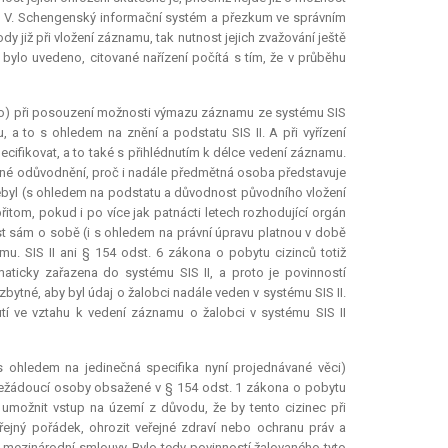
, V. Schengenský informační systém a přezkum ve správním
dy již při vložení záznamu, tak nutnost jejich zvažování ještě
 bylo uvedeno, citované nařízení počítá s tím, že v průběhu
ého) při posouzení možnosti výmazu záznamu ze systému SIS
, a to s ohledem na znění a podstatu SIS II. A při vyřízení
ecifikovat, a to také s přihlédnutím k délce vedení záznamu.
né odůvodnění, proč i nadále předmětná osoba představuje
nebyl (s ohledem na podstatu a důvodnost původního vložení
řitom, pokud i po více jak patnácti letech rozhodující orgán
est sám o sobě (i s ohledem na právní úpravu platnou v době
u. SIS II ani § 154 odst. 6 zákona o pobytu cizinců totiž
ticky zařazena do systému SIS II, a proto je povinností
bytné, aby byl údaj o žalobci nadále veden v systému SIS II.
tí ve vztahu k vedení záznamu o žalobci v systému SIS II
 ohledem na jedinečná specifika nyní projednávané věci)
 nežádoucí osoby obsažené v § 154 odst. 1 zákona o pobytu
 umožnit vstup na území z důvodu, že by tento cizinec při
jný pořádek, ohrozit veřejné zdraví nebo ochranu práv a
mezinárodní smlouvy. Bylo tedy povinností žalovaného tyto