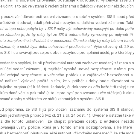
fakt sám o sobě dle žalovaného postačuje k důvodnosti vyřčených závěrů. 
e učinit, a to jak ve vztahu k vedení záznamu o žalobci v evidenci nežádoucích 
 posuzování důvodnosti vedení záznamu o osobě v systému SIS II soud předně 
růběžně sledovat, zdali přetrvává nezbytnost dalšího vedení záznamu. Takto j
ní vstupu nebo pobytu by v SIS II měly být uchovávány nanejvýš po dobu potřeb
u zásadou je, že by měly být ze SIS II automaticky vymazány po uplynutí tř
et z komplexního individuálního posouzení. Členské státy by měly během tohoto 
záznamů, u nichž byla doba uchovávání prodloužena.
“ Výše citovaný čl. 29 o
u SIS II uchovávají pouze po dobu nezbytnou pro splnění účelů, pro které byly
vedeného vyplývá, že při přezkoumání nutnosti zachovat uvedený záznam v sys
ní účel vedení záznamu, tj. zajištění vysoké úrovně bezpečnosti v rámci pr
ání veřejné bezpečnosti a veřejného pořádku, a zajišťování bezpečnosti a ná
né nařízení výslovně počítá s tím, že v průběhu doby bude důvodnost v
ujícího orgánu (ať k žádosti žadatele, či dokonce
ex offo
každé tři roky) tut
ikům dané věci a pak také (a to je pro nyní posuzovanou věc stěžejní) k akt
vané osoby v některém ze států zahrnutých v systému SIS II.
ud připomíná, že SIS II již pro vložení záznamu do systému SIS II stanov
ení jednotlivých případů (viz čl. 21 a čl. 24 odst. 1). Uvedené ostatně také
mž dle tohoto ustanovení lze chápat přeřazení osoby z evidence nežádo
ikovanější úvahy policie, která je v tomto směru odstupňovaná, a ke kter
k a bezpečnost) přistupuje ještě nutnost „
důvodného nebezpečí
“, že zde mož