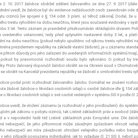
 2. 10. 2017 žalobce obdržel sdělení žalovaného ze dne 27. 9. 2017 (dále 
nění uvedl, že žalobce byl do evidence nežádoucích osob zaevidován ode dn
tu cizinců [ve spojení s § 154 odst. 3 písm. a) téhož zákona]. Dodal, že
ého trestu vyhoštění na dobu neurčitou, které jsou současně evidovány v systé
dobu 3 let. Tento záznam je pravidelně přezkoumáván vkládajícím útvarem Polic
 uvedeného ustanovení, tedy před uplynutím nastavené doby 3 let, a platí-li
ění na dobu neurčitou (pokud nebylo upuštěno od výkonu trestu vyhoštění na
tněna prezidentem republiky na základě vlastní žádosti), je u záznamu standa
e přitom důvody pro jeho zařazení do uvedených informačních systémů trvají
, pokud by pravomocné rozhodnutí soudu bylo vykonáno či pokud by tre
iky. Proto žalovaný doporučil žalobci obrátit se na Okresní soud v Chomutově, 
se obrátit na Kancelář prezidenta republiky se žádostí o omilostnění trestu vy
obce podal proti rozhodnutí žalovaného žalobu. Domáhal se zrušení rozhodnut
uta žádost žalobce o likvidaci osobních údajů o osobě žalobce dle § 154 záko
e o likvidaci osobních údajů o své osobě vedených v systému SIS II podle čl. 24
obce uvedl, že vložení záznamu (a rozhodnutí o jeho prodloužení) do systému
jícím jak zákonu o pobytu cizinců, tak Listině základních práv a svobod (dále
 a v neposlední řadě též Listině základních práv Evropské unie. Dle žalobc
né nebezpečí, že jeho přítomnost může závažným způsobem ohrozit veřej
ho nebezpečí ani míra závažnosti ohrožení veřejného pořádku nebo bezpeč
 v jeho případě posouzena individuálně, jak to vyžaduje čl. 21 SIS II, neboť 