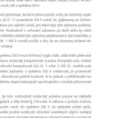
Dle soudu však takto lapidární závěr nebylo možno ve věci
osob, tak v systému SIS II.
vyzdvihuje, že SIS II přímo počítá s tím, že dotčený orgán
iž čl. 11 preambule SIS II uvádí, že „[z]
áznamy za účelem
nou pro splnění účelů, pro které byly tyto záznamy pořízeny.
í let. Rozhodnutí o uchování záznamu po delší dobu by mělo
tříletého období tyto záznamy přezkoumat a vést statistiku o
dst. 1 SIS II rovněž počítá s tím, že se záznamy vložené do
 vloženy.
tému SIS II musí dotčený orgán vážit, zdali stále přetrvává
ostoru svobody, bezpečnosti a práva Evropské unie, včetně
rodní bezpečnosti (viz čl. 1 odst. 2 SIS II). Jestliže pak
edení záznamu v systému SIS II oslabovat, je povinností
o důvodnost pečlivě hodnotit. A to jednak s přihlédnutím ke
uálnímu stupni nebezpečí spočívajícího v možné přítomnosti
í, že toto rozhodnutí může být učiněno pouze na základě
 vyplývá z věty druhé § 154 odst. 6 zákona o pobytu cizinců,
ucích osob do systému SIS II za výsledek určité vyšší,
é vedle pouhé možnosti ohrožení uvedených zájmů (veřejný
nost jejich ohrožení skutečně je, přičemž nejde již o možnost