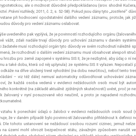
 hypotetickou, ale o možnost důvodně předpokládanou (srov. shodně Kučera
ctví.
Právní rozhledy
, 2011, č. 2, s. 52-58). Pokud jsou dány tyto „
zostřené
“ důvo
yvstane při hodnocení opodstatnění dalšího vedení záznamu, protože, jak již
udou důvody pro vedení záznamu oslabovat.
ýše uvedeného pak vyplývá, že je povinností rozhodujícího orgánu (žalovan
livě vážit, zdali nadále trvají důvody pro uchování záznamu v daném systému
i žadatele musí rozhodující orgán tyto důvody ve svém rozhodnutí náležitě sp
mená, že rozhodnutí o dalším vedení záznamu musí obsahovat alespoň struč
u hrozbu pro země zapojené v systému SIS II, že je nezbytné, aby údaj o ní 
u a také dobu, která od něj uplynula) ze systému SIS II vyřazen. Nepostačí p
odkáže na dříve uložený trest vyhoštění (na dobu neurčitou), neboť tento tr
kládání – viz též dále) nemusí automaticky odůvodňovat uchovávání záznam
oví, že každá osoba vedená v evidenci nežádoucích osob musí být automa
ného konkrétně (na základě aktuálně zjištěných skutečností) uvést, proč je nez
k žalovaný v nyní posuzované věci neučinil, a proto je napadené rozhodnu
zkoumatelné.
 vztahu k ponechání údajů o žalobci v evidenci nežádoucích osob soud (s
huje, že v daném případě bylo povinností žalovaného přihlédnout k definici
ů. Dle tohoto ustanovení se nežádoucí osobou rozumí cizinec, jemuž nelze
 na území mohl ohrozit bezpečnost státu, závažným způsobem narušit veře
 druhých nebo obdobný zájem chráněný na základě závazku vyplývajícího z 