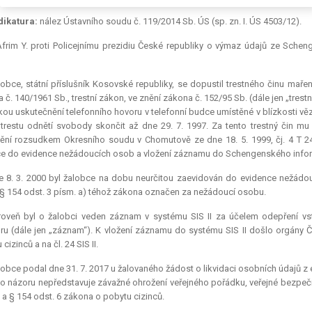
dikatura:
nález Ústavního soudu č. 119/2014 Sb. ÚS (sp. zn. I. ÚS 4503/12).
Afrim Y. proti Policejnímu prezidiu České republiky o výmaz údajů ze Sch
obce, státní příslušník Kosovské republiky, se dopustil trestného činu maře
 č. 140/1961 Sb., trestní zákon, ve znění zákona č. 152/95 Sb. (dále jen „trest
ou uskutečnění telefonního hovoru v telefonní budce umístěné v blízkosti věz
trestu odnětí svobody skončit až dne 29. 7. 1997. Za tento trestný čin mu
ění rozsudkem Okresního soudu v Chomutově ze dne 18. 5. 1999, čj. 4 T 2
e do evidence nežádoucích osob a vložení záznamu do Schengenského informa
e 8. 3. 2000 byl žalobce na dobu neurčitou zaevidován do evidence nežádo
§ 154 odst. 3 písm. a) téhož zákona označen za nežádoucí osobu.
roveň byl o žalobci veden záznam v systému SIS II za účelem odepření 
ru (dále jen „záznam“). K vložení záznamu do systému SIS II došlo orgány 
cizinců a na čl. 24 SIS II.
obce podal dne 31. 7. 2017 u žalovaného žádost o likvidaci osobních údajů z
ho názoru nepředstavuje závažné ohrožení veřejného pořádku, veřejné bezpečn
II a § 154 odst. 6 zákona o pobytu cizinců.