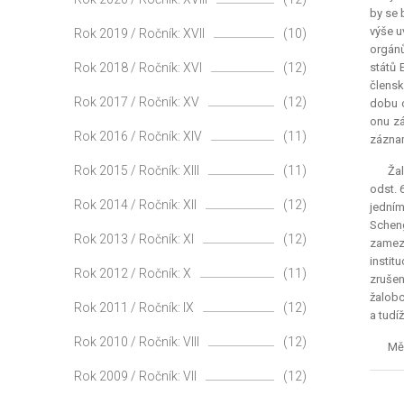
by se 
výše u
Rok 2019 / Ročník: XVII
(10)
orgánů
Rok 2018 / Ročník: XVI
(12)
států 
člensk
Rok 2017 / Ročník: XV
(12)
dobu o
onu zá
Rok 2016 / Ročník: XIV
(11)
záznam
Rok 2015 / Ročník: XIII
(11)
Žal
odst. 
Rok 2014 / Ročník: XII
(12)
jedním
Schen
Rok 2013 / Ročník: XI
(12)
zameze
instit
Rok 2012 / Ročník: X
(11)
zrušen
žalobc
Rok 2011 / Ročník: IX
(12)
a tudí
Rok 2010 / Ročník: VIII
(12)
Měs
Rok 2009 / Ročník: VII
(12)