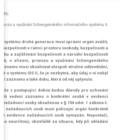
10 Sb.
 provozu a využívání Schengenského informačního systému II.
ím systému druhé generace musí správní orgán zvážit,
ně bezpečnosti v rámci prostoru svobody, bezpečnosti a
ádku a zajišťování bezpečnosti a národní bezpečnosti
2006, o zřízení, provozu a využívání Schengenského
í záznamu musí obsahovat alespoň stručné odůvodnění,
 v systému SIS II, že je nezbytné, aby údaj o ní nebyl
ení záznamu a také dobu, která od něj uplynula.
í, že s postupující dobou budou důvody pro uchování
osti vedení záznamu o konkrétní osobě v evidenci
i nežádoucí osoby obsaženou v § 154 odst. 1 zákona č.
nci nežádoucích osob musí policejní orgán konkrétně
de z evidence nežádoucích osob vymazán. Nepostačí,
bu neurčitou), obzvláště za situace, kdy při ukládání