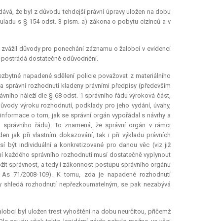
odává, že byl z důvodu tehdejší právní úpravy uložen na dobu
uladu s § 154 odst. 3 písm. a) zákona o pobytu cizinců a v
ě zvážil důvody pro ponechání záznamu o žalobci v evidenci
í postrádá dostatečně odůvodnění.
ezbytné napadené sdělení policie považovat z materiálního
na správní rozhodnutí kladeny právními předpisy (především
ávního náleží dle § 68 odst. 1 správního řádu výroková část,
vody výroku rozhodnutí, podklady pro jeho vydání, úvahy,
a informace o tom, jak se správní orgán vypořádal s návrhy a
3 správního řádu). To znamená, že správní orgán v rámci
jak při vlastním dokazování, tak i při výkladu právních
být individuální a konkretizované pro danou věc (viz již
ění každého správního rozhodnutí musí dostatečně vyplynout
doložit správnost, a tedy i zákonnost postupu správního orgánu
9 As 71/2008-109). K tomu, zda je napadené rozhodnutí
kdy shledá rozhodnutí nepřezkoumatelným, se pak nezabývá
alobci byl uložen trest vyhoštění na dobu neurčitou, přičemž