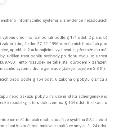
engenského informačního systému a z evidence nežádoucích
ní výkonu úředního rozhodnutí podle § 171 odst. 2 písm. b)
ní zákon“) tím, že dne 27. 12. 1996 ve večerních hodinách pod
nice, uprchl službu konajícímu vychovateli, přestože mu měl
 byl udělen trest odnětí svobody po dobu dvou let a trest
43/97-80. Tento rozsudek se také stal důvodem k zařazení
čního systému druhé generace (dále jen „systém SIS II“).
ucích osob podle § 154 odst. 6 zákona o pobytu cizinců a
vstupu nebo zákazu pobytu na území státu schengenského
České republiky, a to s odkazem na § 154 odst. 6 zákona o
 evidence nežádoucích osob a údajů ze systému SIS II, neboť
osti ani bezpečnosti smluvních států ve smyslu čl. 24 odst.