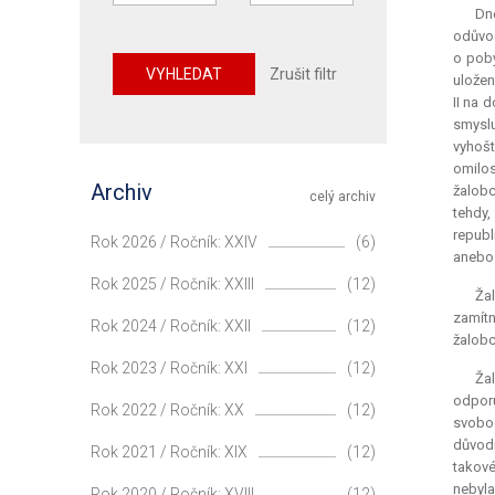
Dne
odůvod
o poby
VYHLEDAT
Zrušit filtr
uložen
II na 
smyslu
vyhošt
omilos
Archiv
žalobc
celý archiv
tehdy
republ
Rok 2026 / Ročník: XXIV
(6)
anebo 
Rok 2025 / Ročník: XXIII
(12)
Žal
zamítn
Rok 2024 / Ročník: XXII
(12)
žalobc
Rok 2023 / Ročník: XXI
(12)
Žal
odporu
Rok 2022 / Ročník: XX
(12)
svobod
důvod
Rok 2021 / Ročník: XIX
(12)
takové
nebyla
Rok 2020 / Ročník: XVIII
(12)