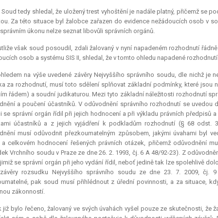
 Soud tedy shledal, že uložený trest vyhoštění je nadále platný, přičemž se p
tou. Za této situace byl žalobce zařazen do evidence nežádoucích osob v so
správním úkonu nelze seznat libovůli správních orgánů.
tliže však soud posoudil, zdali žalovaný v nyní napadeném rozhodnutí řádn
ucích osob a systému SIS II, shledal, že v tomto ohledu napadené rozhodnut
hledem na výše uvedené závěry Nejvyššího správního soudu, dle nichž je n
ka za rozhodnutí, musí toto sdělení splňovat základní podmínky, které jsou 
ím řádem) a soudní judikaturou. Mezi tyto základní náležitosti rozhodnutí spr
nění a poučení účastníků. V odůvodnění správního rozhodnutí se uvedou dů
i se správní orgán řídil při jejich hodnocení a při výkladu právních předpisů 
ami účastníků a z jejich vyjádření k podkladům rozhodnutí (§ 68 odst. 
nění musí odůvodnit přezkoumatelným způsobem, jakými úvahami byl veden 
a celkovém hodnocení řešených právních otázek, přičemž odůvodnění musí 
ek Vrchního soudu v Praze ze dne 26. 2. 1993, čj. 6 A 48/92-23). Z odůvodn
 jimiž se správní orgán při jeho vydání řídil, neboť jedině tak lze spolehlivě 
. závěry rozsudku Nejvyššího správního soudu ze dne 23. 7. 2009, čj. 
umatelné, pak soud musí přihlédnout z úřední povinnosti, a za situace, 
nou zákonností.
 již bylo řečeno, žalovaný ve svých úvahách vyšel pouze ze skutečnosti, že ž