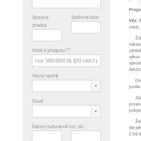
Preju
Spisová
Sbírkové číslo
Věc:
značka
osob.
Žal
zákona
(?)
Vztah k předpisu
zámink
výkon 
vyhošt
žalobc
Věcný rejstřík
Dn
podle 
Zá
Soud
prosto
pobytu 
Žal
Datum rozhodnutí od / do
dle je
2 SIS 