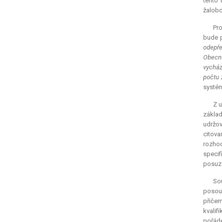
tento 
žalobc
Pro
bude p
odepře
Obecno
vycház
počtu 
systém
Z u
základ
udržov
citova
rozhod
specif
posuzo
So
posouz
přiče
kvalif
pořáde