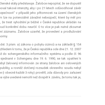
členské státy představuje. Žalobce nepopíral, že se dopustil
oval takové intenzity, aby i po 21 letech odůvodňoval závěr
ezpečnosti
“ v případě jeho přítomnosti na území členských
m lze na potenciálně závažné nebezpečí, které by měl pro
 že trest vyhoštění je běžně v České republice ukládán na
ud konkrétní dobu neurčil. O to více je pak nutné zkoumat
ení záznamu. Žalobce uzavřel, že provedení a prodlužování
normy.
dst. 3 písm. a) zákona o pobytu cizinců a na základě § 154
hledem k tomu, že je Česká republika ode dne 21. 12. 2007
něž do schengenského informačního systému a podle čl. 96
jednané v Schengenu dne 19. 6. 1990, se tak opatření k
ebyl žalovaný informován ze strany žalobce ani oslovených
republiky, a rovněž dotčený rozsudek okresního soudu nebyl
(i obecně každé 3 roky) prověřil, zda důvody pro zařazení
a výše uvedené nemohl než dospět k závěru, že tomu tak je,