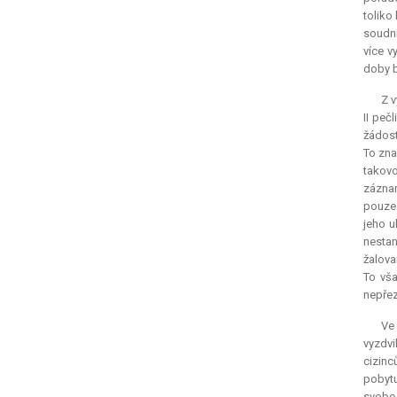
toliko
soudni
více v
doby b
Z v
II peč
žádost
To zna
takovo
záznam
pouze 
jeho u
nestan
žalova
To vša
nepře
Ve
vyzdvi
cizinc
pobytu
svobod