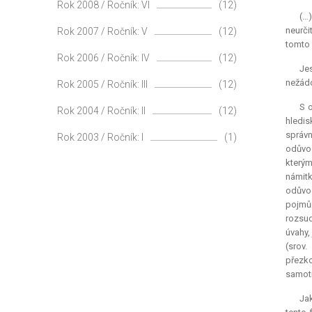
Rok 2008 / Ročník: VI
(12)
(…)
neurči
Rok 2007 / Ročník: V
(12)
tomto 
Rok 2006 / Ročník: IV
(12)
Jes
nežádo
Rok 2005 / Ročník: III
(12)
S o
Rok 2004 / Ročník: II
(12)
hledis
správn
Rok 2003 / Ročník: I
(1)
odůvod
kterým
námitk
odůvod
pojmů 
rozsud
úvahy,
(srov
přezko
samot
Jak