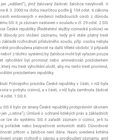
jen „sdělení“), jímž žalovaný žádosti žalobce nevyhověl. V
e 8. 3. 2000 na dobu neurčitou podle § 154 odst. 6 zákona
 u osob evidovaných v evidenci nežádoucích osob z důvodu
mu SIS II, je záznam nastaven v souladu s čl. 29 odst. 2 SIS
ie České republiky (Ředitelství služby cizinecké policie) ve
 důvody pro vložení záznamu, tedy je-li stále platný trest
 základě rozhodnutí příslušného soudu, příp. osoba nebyla
rdně prodloužena platnost na další tříleté období. V případě
, neboť z těchto systémů by žalobce mohl být vyřazen pouze
st vyhoštění byl prominut nebo amnestován prezidentem
který mu trest vyhoštění uložil, aby mu tento trest prominul,
hoštění prezidentem republiky.
í Policejního prezidia České republiky v části, v níž byla
na o pobytu cizinců, a v části, v níž byla zamítnuta žádost
 odst. 1 SIS II.
 SIS II bylo ze strany České republiky protiprávním úkonem
 jen „Listina“), Úmluvě o ochraně lidských práv a základních
e lze do systému SIS II zařadit záznam o cizinci, je-li tu
ný pořádek nebo bezpečnost smluvních států. Důvodnost
nosti přitom u žalobce není dána. Navíc uvedená kritéria
policejní orgán rozhodl o zápisu a prodloužení záznamu, aniž