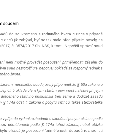
ním soudem
padů do soukromého a rodinného života cizince v případě
zinců již zabýval, byť se tak stalo před přijetím novely, na
/2017, č. 3574/2017 Sb. NSS, k tomu Nejvyšší správní soud
ovení není možné provádět posouzení přiměřenosti zásahu do
vní soud neztotožňuje, neboť jej pokládá za rozporný jednak s
ného života.
 názorem městského soudu, který připomněl, že § 50a zákona o
Její čl. 5 ukládá členským státům povinnost náležitě při jejím
av dotčeného státního příslušníka třetí země a dodržet zásadu
v § 174a odst. 1 zákona o pobytu cizinců, takže stěžovatelka
že v případě vydání rozhodnutí o ukončení pobytu cizince podle
ázku přiměřenosti podle § 174a téhož zákona, neboť otázka
bytu cizinců je posouzení ‘
přiměřenosti dopadů rozhodnutí