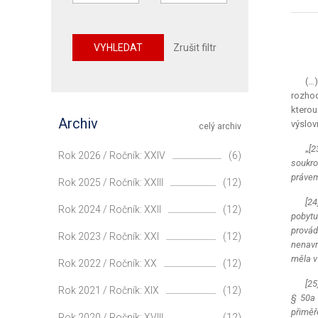
VYHLEDAT
Zrušit filtr
(…
rozhod
kterou
Archiv
výslov
celý archiv
„
[2
Rok 2026 / Ročník: XXIV
(6)
soukro
právem
Rok 2025 / Ročník: XXIII
(12)
[24
Rok 2024 / Ročník: XXII
(12)
pobytu
provád
Rok 2023 / Ročník: XXI
(12)
nenavr
měla v
Rok 2022 / Ročník: XX
(12)
[25
Rok 2021 / Ročník: XIX
(12)
§ 50a 
přiměř
Rok 2020 / Ročník: XVIII
(12)