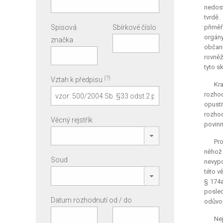
nedost
tvrdě.
Spisová
Sbírkové číslo
přiměř
orgány
značka
občank
rovněž
tyto s
(?)
Vztah k předpisu
Kra
rozhod
opust
rozhod
Věcný rejstřík
povinn
Pro
něhož
Soud
nevypo
této v
§ 174a
posled
Datum rozhodnutí od / do
odůvod
Nej