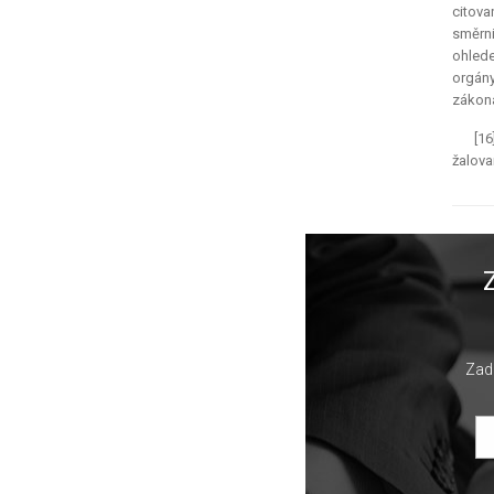
citova
směrni
ohlede
orgány
zákona
[16
žalova
Zade