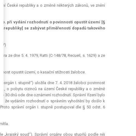
zemí České republiky a o změně některých zákonů, ve znění
b. při vydání rozhodnutí o povinnosti opustit území [§
ké republiky] se zabývat přiměřeností dopadů takového
.
-27)
a ze dne 5. 4. 1979, Ratti (C-148/78, Recueil, s. 1629) a ze
vinnost opustit území, o kasační stížnosti žalobce.
ní orgán I. stupně“) uložila dne 7. 4. 2018 žalobci povinnost
Sb., o pobytu cizinců na území České republiky a o změně
u do 30 dnů ode dne oznámení rozhodnutí. Správní řízení bylo
ěno, že vydáním rozhodnutí o správním vyhoštění by došlo k
roto správní orgán I. stupně postupoval dle § 50 odst. 6
ítla.
e „krajský soud“). Správní orgány obou stupňů podle něj