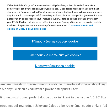
a odst. 3 písm. c) a § 174a zákona č. 326/1999 Sb., o pobytu cizinců na ú
Vážený návštěvníku, snažíme se ze všech sil přinášet vysokou úroveň uživatelského
onů č. 427/2010 Sb., č. 314/2015 Sb. a č. 222/2017 Sb.
komfortu při používání našich webových stránek. Mezi základní předpoklady patří např.
aby správně fungovalo vyhledávání, abychom vás neobtěžovali nevhodnou reklamou nebo
abychom měli dostatek podnětů, jak web vylepšovat. Proto od Vás potřebujeme souhlas se
rávní orgány jsou povinny i po novele provedené zákonem č. 222/2017 S
zpracováním souborů cookies, tj. malých souborů, které se dočasně ukládají ve vašem
dst. 3 písm. c) zákona č. 326/1999 Sb., o pobytu cizinců na území Čes
prohlížeči. Předem děkujeme za udělení souhlasu. Data využijeme ke zlepšování našich
služeb a přizpůsobení obsahu webu přímo Vám na míru.
Oznámení o ochraně
dnutí do soukromého a rodinného života cizince (§ 174a téhož zákona)
osobních údajů a souborů cookie
 rozsudku Nejvyššího správního soudu ze dne 19. 12. 2018, čj 8 Azs 290/2018
Přijmout všechny soubory cookie
dikatura:
č. 2112/2010 Sb. NSS, č. 3574/2017 Sb. NSS; rozsudky Soudního dvor
 12. 1974, van Duyn (C-41/74, Recueil, s. 1337).
Zamítnout vše kromě nutných cookies
ran T. V. proti Policii České republiky, Ředitelství služby cizinecké policie o po
icie České republiky, Krajské ředitelství policie Plzeňského kraje (dále „správ
Nastavení souborů cookie
t území České republiky podle § 50a odst. 3 písm. c) zákona č. 326/1999 
ých zákonů (dále jen „zákon o pobytu cizinců“). K vycestování stanovila lhůt
e vedeno jako řízení o správním vyhoštění, avšak v jeho průběhu bylo zjišt
ěřenému zásahu do soukromého a rodinného života žalobce a jeho dcery. P
 o pobytu cizinců a vedl řízení o povinnosti opustit území.
ti tomuto rozhodnutí podal žalobce odvolání, které žalovaná dne 4. 5. 2018 zam
lobce napadl rozhodnutí žalované žalobou ke Krajskému soudu v Plzni (dál