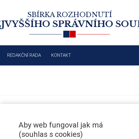
SBÍRKA ROZHODNUTÍ
JVYŠŠÍHO SPRÁVNÍHO SO
REDAKČNÍ RADA
KONTAKT
POBYT CIZINCŮ: POVINNOST OPUST
/2019
RESPEKTOVÁNÍ SOUKROMÉHO A RO
Aby web fungoval jak má
(souhlas s cookies)