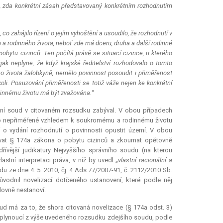
e, zda konkrétní zásah představovaný konkrétním rozhodnutím
 co zahájilo řízení o jejím vyhoštění a usoudilo, že rozhodnutí v
 rodinného života, neboť zde má dceru, druha a další rodinné
pobytu cizinců. Ten počítá právě se situací cizince, u kterého
ak neplyne, že když krajské ředitelství rozhodovalo o tomto
 života žalobkyně, nemělo povinnost posoudit i přiměřenost
ikoli. Posuzování přiměřenosti se totiž váže nejen ke konkrétní
dinnému životu má být zvažována.
“
ávní soud v citovaném rozsudku zabýval. V obou případech
bylo nepřiměřené vzhledem k soukromému a rodinnému životu
í o vydání rozhodnutí o povinnosti opustit území. V obou
ovat § 174a zákona o pobytu cizinců a zkoumat opětovně
řívější judikatury Nejvyššího správního soudu (na kterou
stní interpretaci práva, v níž by uvedl „
vlastní racionální a
u ze dne 4. 5. 2010, čj. 4 Ads 77/2007-91, č. 2112/2010 Sb.
vodnil novelizací dotčeného ustanovení, které podle něj
ovně nestanoví.
ud má za to, že shora citovaná novelizace (§ 174a odst. 3)
plynoucí z výše uvedeného rozsudku zdejšího soudu, podle