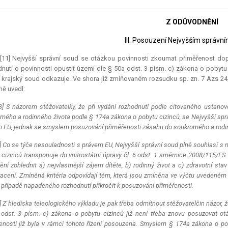
Z ODŮVODNĚNÍ
III. Posouzení Nejvyšším správ
)[11] Nejvyšší správní soud se otázkou povinnosti zkoumat přiměřenost do
nutí o povinnosti opustit území dle § 50a odst. 3 písm. c) zákona o pobytu ci
 krajský soud odkazuje. Ve shora již zmiňovaném rozsudku sp. zn. 7 Azs 24
ně uvedl:
3] S názorem stěžovatelky, že při vydání rozhodnutí podle citovaného ustan
mého a rodinného života podle § 174a zákona o pobytu cizinců, se Nejvyšší sprá
 EU, jednak se smyslem posuzování přiměřenosti zásahu do soukromého a rodin
] Co se týče nesouladnosti s právem EU, Nejvyšší správní soud plně souhlasí s
 cizinců transponuje do vnitrostátní úpravy čl. 6 odst. 1 směrnice 2008/115/ES. 
ění zohlednit a) nejvlastnější zájem dítěte, b) rodinný život a c) zdravotní st
acení. Zmíněná kritéria odpovídají těm, která jsou zmíněna ve výčtu uvedeném 
 případě napadeného rozhodnutí přikročit k posuzování přiměřenosti.
] Z hlediska teleologického výkladu je pak třeba odmítnout stěžovatelčin názor, 
odst. 3 písm. c) zákona o pobytu cizinců již není třeba znovu posuzovat ot
enosti již byla v rámci tohoto řízení posouzena. Smyslem § 174a zákona o po