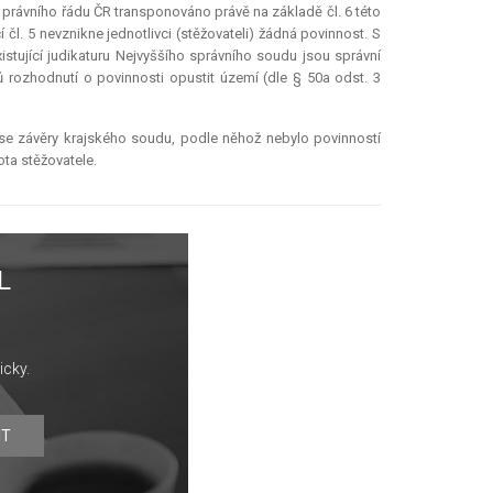
 právního řádu ČR transponováno právě na základě čl. 6 této
čl. 5 nevznikne jednotlivci (stěžovateli) žádná povinnost. S
istující judikaturu Nejvyššího správního soudu jsou správní
ů rozhodnutí o povinnosti opustit území (dle § 50a odst. 3
t se závěry krajského soudu, podle něhož nebylo povinností
ta stěžovatele.
L
icky.
IT