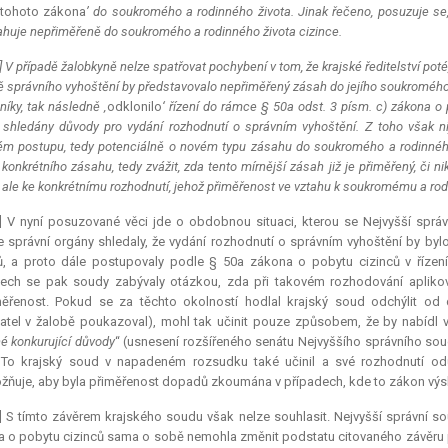
 tohoto zákona
’ do soukromého a rodinného života. Jinak řečeno, posuzuje s
huje nepřiměřeně do soukromého a rodinného života cizince.
] V případě žalobkyně nelze spatřovat pochybení v tom, že krajské ředitelství poté,
 správního vyhoštění by představovalo nepřiměřený zásah do jejího soukromého a
níky, tak následně ‚
odklonilo
‘ řízení do rámce § 50a odst. 3 písm. c) zákona o 
 shledány důvody pro vydání rozhodnutí o správním vyhoštění. Z toho však nij
ém postupu, tedy potenciálně o novém typu zásahu do soukromého a rodinného
 konkrétního zásahu, tedy zvážit, zda tento mírnější zásah již je přiměřený, či n
 ale ke konkrétnímu rozhodnutí, jehož přiměřenost ve vztahu k soukromému a ro
2] V nyní posuzované věci jde o obdobnou situaci, kterou se Nejvyšší spr
e správní orgány shledaly, že vydání rozhodnutí o správním vyhoštění by 
ů, a proto dále postupovaly podle § 50a zákona o pobytu cizinců v řízen
dech se pak soudy zabývaly otázkou, zda při takovém rozhodování aplik
ěřenost. Pokud se za těchto okolností hodlal krajský soud odchýlit od d
atel v žalobě poukazoval), mohl tak učinit pouze způsobem, že by nabídl vla
é konkurující důvody
“ (usnesení rozšířeného senátu Nejvyššího správního soud
To krajský soud v napadeném rozsudku také učinil a své rozhodnutí odů
ňuje, aby byla přiměřenost dopadů zkoumána v případech, kde to zákon výsl
] S tímto závěrem krajského soudu však nelze souhlasit. Nejvyšší správní so
 o pobytu cizinců sama o sobě nemohla změnit podstatu citovaného závěru 