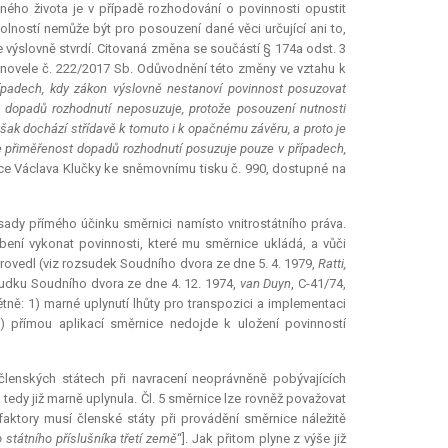
ého života je v případě rozhodování o povinnosti opustit
lností nemůže být pro posouzení dané věci určující ani to,
 výslovně stvrdí. Citovaná změna se součástí § 174a odst. 3
novele č. 222/2017 Sb. Odůvodnění této změny ve vztahu k
ípadech, kdy zákon výslovně nestanoví povinnost posuzovat
 dopadů rozhodnutí neposuzuje, protože posouzení nutnosti
ak dochází střídavě k tomuto i k opačnému závěru, a proto je
se přiměřenost dopadů rozhodnutí posuzuje pouze v případech,
e Václava Klučky ke sněmovnímu tisku č. 990, dostupné na
sady přímého účinku směrnici namísto vnitrostátního práva.
bení vykonat povinnosti, které mu směrnice ukládá, a vůči
provedl (viz rozsudek Soudního dvora ze dne 5. 4. 1979,
Ratti,
sudku Soudního dvora ze dne 4. 12. 1974,
van Duyn
, C-41/74,
étně: 1) marné uplynutí lhůty pro transpozici a implementaci
 přímou aplikací směrnice nedojde k uložení povinností
lenských státech při navracení neoprávněně pobývajících
 tedy již marně uplynula. Čl. 5 směrnice lze rovněž považovat
aktory musí členské státy při provádění směrnice náležitě
o státního příslušníka třetí země
“]. Jak přitom plyne z výše již