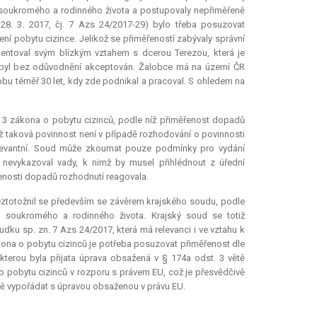
soukromého a rodinného života a postupovaly nepřiměřeně
28. 3. 2017, čj. 7 Azs 24/2017-29) bylo třeba posuzovat
ní pobytu cizince. Jelikož se přiměřeností zabývaly správní
entoval svým blízkým vztahem s dcerou Terezou, která je
 nebyl bez odůvodnění akceptován. Žalobce má na území ČR
u téměř 30 let, kdy zde podnikal a pracoval. S ohledem na
. 3 zákona o pobytu cizinců, podle níž přiměřenost dopadů
ž taková povinnost není v případě rozhodování o povinnosti
elevantní. Soud může zkoumat pouze podmínky pro vydání
 nevykazoval vady, k nimž by musel přihlédnout z úřední
řenosti dopadů rozhodnutí reagovala.
Neztotožnil se především se závěrem krajského soudu, podle
 soukromého a rodinného života. Krajský soud se totiž
u sp. zn. 7 Azs 24/2017, která má relevanci i ve vztahu k
ákona o pobytu cizinců je potřeba posuzovat přiměřenost dle
kterou byla přijata úprava obsažená v § 174a odst. 3 větě
 o pobytu cizinců v rozporu s právem EU, což je přesvědčivě
 vypořádat s úpravou obsaženou v právu EU.