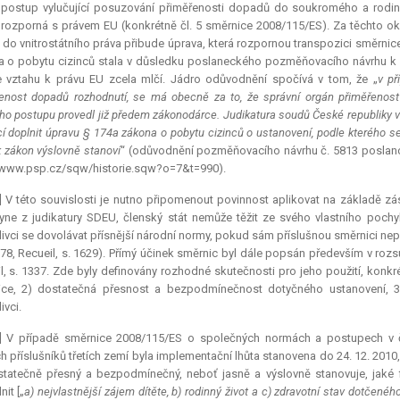
postup vylučující posuzování přiměřenosti dopadů do soukromého a rodinn
rozporná s právem EU (konkrétně čl. 5 směrnice 2008/115/ES). Za těchto oko
do vnitrostátního práva přibude úprava, která rozpornou transpozici směrnice
 o pobytu cizinců stala v důsledku poslaneckého pozměňovacího návrhu k 
 vztahu k právu EU zcela mlčí. Jádro odůvodnění spočívá v tom, že „
v př
enost dopadů rozhodnutí, se má obecně za to, že správní orgán přiměřenost
ho postupu provedl již předem zákonodárce.
Judikatura
soudů České republiky vš
í doplnit úpravu § 174a zákona o pobytu cizinců o ustanovení, podle kterého 
k zákon výslovně stanoví
“ (odůvodnění pozměňovacího návrhu č. 5813 poslanc
/www.psp.cz/sqw/historie.sqw?o=7&t=990).
] V této souvislosti je nutno připomenout povinnost aplikovat na základě zá
yne z judikatury SDEU, členský stát nemůže těžit ze svého vlastního pochy
livci se dovolávat přísnější národní normy, pokud sám příslušnou směrnici ne
78, Recueil, s. 1629). Přímý účinek směrnic byl dále popsán především v roz
l, s. 1337. Zde byly definovány rozhodné skutečnosti pro jeho použití, konkr
ice, 2) dostatečná přesnost a bezpodmínečnost dotyčného ustanovení, 3)
ivci.
5] V případě směrnice 2008/115/ES o společných normách a postupech v č
ch příslušníků třetích zemí byla implementační lhůta stanovena do 24. 12. 2010,
tatečně přesný a bezpodmínečný, neboť jasně a výslovně stanovuje, jaké f
it [„
a) nejvlastnější zájem dítěte, b) rodinný život a c) zdravotní stav dotčenéh