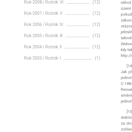
Rok 2008 / Ročník: VI
(12)
něhož 
území 
Rok 2007 / Ročník: V
(12)
pokud 
zákona
Rok 2006 / Ročník: IV
(12)
otázce
přiměř
Rok 2005 / Ročník: III
(12)
takové
žádouc
Rok 2004 / Ročník: II
(12)
kdy ta
http:/
Rok 2003 / Ročník: I
(1)
[14
Jak pl
jednot
C-148/
Recuei
směrn
jednotl
[1
státní
za dos
zohledn