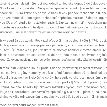
atečně zkoumaly přiměřenost rozhodnutí z hlediska dopadů do žalobcova 
 S odkazem na judikaturu Nejvyššího správního soudu (rozsudek ze dne 
enost dle § 174a zákona o pobytu cizinců také v případě rozhodnutí o ukonče
 pouze rámcově, jsou jejich rozhodnutí nepřezkoumatelná. Žalobce argum
ou ČR a při studiu je na žalobci závislá. Důkazní návrh jejím výslechem
 manželku s povoleným trvalým pobytem. Sám měl navíc povolen pobyt po dob
kutečnosti u něj měl převážit zájem na ochraně rodinného života.
jský soud žalobu zamítl. Poukázal především na poslední větu § 174a odst
nutí správní orgán posuzuje pouze v případech, kdy to zákon stanoví. Jeliko
it území ČR stanovena, jsou veškeré žalobcovy námitky v tomto směru ir
nutí o povinnosti opustit území a dále to, zda postup správních orgánů
osti. Žalovaná navíc nad rámec svých povinností na námitky týkající se přimě
ti rozsudku krajského soudu podal žalobce (stěžovatel) kasační stížnost. 
 se správní orgány nemohly zabývat přiměřeností dopadů rozhodnutí do
řádal s argumentací Nejvyššího správního soudu ve shora zmiňovaném rozsudk
ěci. I v případě rozhodnutí o ukončení pobytu podle § 50a odst. 3 písm. c) z
 téhož zákona. Ačkoliv byl citovaný rozsudek vydán ještě před novelizací, 
ní, je aplikace tohoto ustanovení ve spojení s § 50a odst. 3 písm. c) zákona
něno ve výše odkazovaném rozsudku (v bodě 24). Soud se tak měl minimálně
vyšší správní soud kasační stížnost zamítl.