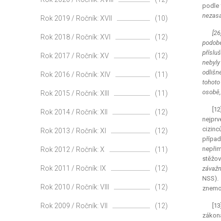
podle
nezasa
Rok 2019 / Ročník: XVII
(10)
[26
Rok 2018 / Ročník: XVI
(12)
podobě
přísluš
Rok 2017 / Ročník: XV
(12)
nebyly
odlišn
Rok 2016 / Ročník: XIV
(11)
tohoto
osobě,
Rok 2015 / Ročník: XIII
(11)
[1
Rok 2014 / Ročník: XII
(12)
nejprv
cizinc
Rok 2013 / Ročník: XI
(12)
přípa
nepřim
Rok 2012 / Ročník: X
(11)
stěžov
Rok 2011 / Ročník: IX
(12)
závažn
NSS). 
Rok 2010 / Ročník: VIII
(12)
znemož
Rok 2009 / Ročník: VII
(12)
[13
zákona