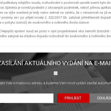
né judikatury zdejšího soudu, rozhodování o povinnosti opustit území bylo do
ce. Splněna je rovněž poslední z citovaných podmínek, neboť přímou aplikací 
m na výše uvedené je tedy nutno setrvat na závěru, že v návaznosti na již ex
 povinny se i po přijetí novely č. 222/2017 Sb. zabývat přiměřeností dopad
 o pobytu cizinců) do soukromého a rodinného života cizince.
] Nejvyšší správní soud se proto v nyní projednávané věci nemohl ztotožni
ného zabývat se otázkou dopadu rozhodnutí do soukromého a rodinného živo
ZASÍLÁNÍ AKTUÁLNÍHO VYDÁNÍ NA E-MAI
jte Vaši e-mailovou adresu a budeme Vám nové vydání zasílat automat
PŘIHLÁSIT
ODHLÁS