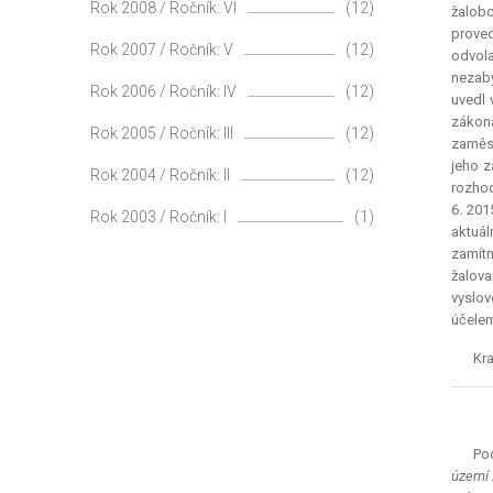
Rok 2008 / Ročník: VI
(12)
žalob
proved
Rok 2007 / Ročník: V
(12)
odvola
nezabý
Rok 2006 / Ročník: IV
(12)
uvedl 
zákona
Rok 2005 / Ročník: III
(12)
zaměst
jeho z
Rok 2004 / Ročník: II
(12)
rozhod
6. 201
Rok 2003 / Ročník: I
(1)
aktuál
zamítn
žalov
vyslov
účelem
Kra
Pod
území 