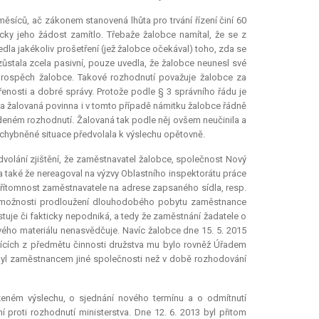
 měsíců, ač zákonem stanovená lhůta pro trvání řízení činí 60
icky jeho žádost zamítlo. Třebaže žalobce namítal, že se z
edla jakékoliv prošetření (jež žalobce očekával) toho, zda se
 zůstala zcela pasivní, pouze uvedla, že žalobce neunesl své
rospěch žalobce. Takové rozhodnutí považuje žalobce za
řenosti a dobré správy. Protože podle § 3 správního řádu je
la žalovaná povinna i v tomto případě námitku žalobce řádně
eném rozhodnutí. Žalovaná tak podle něj ovšem neučinila a
pochybněné situace předvolala k výslechu opětovně.
volání zjištění, že zaměstnavatel žalobce, společnost Nový
i a také že nereagoval na výzvy Oblastního inspektorátu práce
přítomnost zaměstnavatele na adrese zapsaného sídla, resp.
ení možnosti prodloužení dlouhodobého pobytu zaměstnance
uje či fakticky nepodniká, a tedy že zaměstnání žadatele o
vého materiálu nenasvědčuje. Navíc žalobce dne 15. 5. 2015
jících z předmětu činnosti družstva mu bylo rovněž Úřadem
byl zaměstnancem jiné společnosti než v době rozhodování
ízeném výslechu, o sjednání nového termínu a o odmítnutí
proti rozhodnutí ministerstva. Dne 12. 6. 2013 byl přitom