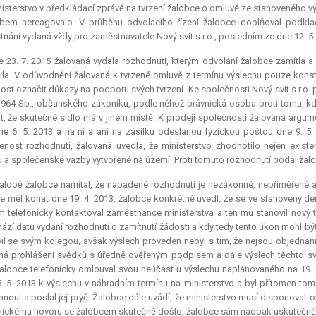
isterstvo v předkládací zprávě na tvrzení žalobce o omluvě ze stanoveného vý
em nereagovalo. V průběhu odvolacího řízení žalobce doplňoval podklady
nání vydaná vždy pro zaměstnavatele Nový svit s.r.o., posledním ze dne 12. 5.
 23. 7. 2015 žalovaná vydala rozhodnutí, kterým odvolání žalobce zamítla a 
ila. V odůvodnění žalovaná k tvrzené omluvě z termínu výslechu pouze konst
ost označit důkazy na podporu svých tvrzení. Ke společnosti Nový svit s.r.o.
1964 Sb., občanského zákoníku, podle něhož právnická osoba proti tomu, kd
t, že skutečné sídlo má v jiném místě. K prodeji společnosti žalovaná argum
dne 6. 5. 2013 a na ni a ani na zásilku odeslanou fyzickou poštou dne 9. 5
enost rozhodnutí, žalovaná uvedla, že ministerstvo zhodnotilo nejen existe
 a společenské vazby vytvořené na území. Proti tomuto rozhodnutí podal žalo
alobě žalobce namítal, že napadené rozhodnutí je nezákonné, nepřiměřené 
se měl konat dne 19. 4. 2013, žalobce konkrétně uvedl, že se ve stanovený de
 telefonicky kontaktoval zaměstnance ministerstva a ten mu stanovil nový t
ází datu vydání rozhodnutí o zamítnutí žádosti a kdy tedy tento úkon mohl bý
il se svým kolegou, avšak výslech proveden nebyl s tím, že nejsou objednáni
á prohlášení svědků s úředně ověřeným podpisem a dále výslech těchto svě
alobce telefonicky omlouval svou neúčast u výslechu naplánovaného na 19. 4
. 5. 2013 k výslechu v náhradním termínu na ministerstvo a byl přítomen tom
hnout a poslal jej pryč. Žalobce dále uvádí, že ministerstvo musí disponovat
nickému hovoru se žalobcem skutečně došlo, žalobce sám naopak uskutečnění