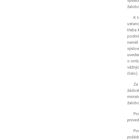
výslec
žalobc
K t
ustano
třeba 
podmín
neměl 
výslov
uveden
o omlu
vážnýc
číslo).
Za 
žádost
minist
žalobc
Pod
provede
Pod
požádá