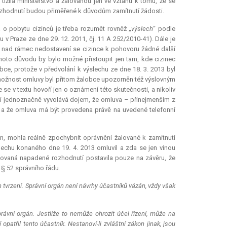
 tížila ministerstvo a žalovanou jen ve vztahu k tomu, že se
rozhodnutí budou přiměřené k důvodům zamítnutí žádosti.
 o pobytu cizinců je třeba rozumět rovněž „
výslech
“ podle
 Praze ze dne 29. 12. 2011, čj. 11 A 252/2010-41). Dále je
ů nad rámec nedostavení se cizince k pohovoru žádné další
ohoto důvodu by bylo možné přistoupit jen tam, kde cizinec
ce, protože v předvolání k výslechu ze dne 18. 3. 2013 byl
možnost omluvy byl přitom žalobce upozorněn též výslovným
 se v textu hovoří jen o oznámení této skutečnosti, a nikoliv
ní jednoznačně vyvolává dojem, že omluva – přinejmenším z
a že omluva má být provedena právě na uvedené telefonní
n, mohla reálně zpochybnit oprávnění žalované k zamítnutí
ýslechu konaného dne 19. 4. 2013 omluvil a zda se jen vinou
alovaná napadené rozhodnutí postavila pouze na závěru, že
§ 52 správního řádu.
 tvrzení. Správní orgán není návrhy účastníků vázán, vždy však
rávní orgán. Jestliže to nemůže ohrozit účel řízení, může na
patřil tento účastník. Nestanoví-li zvláštní zákon jinak, jsou