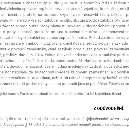
ce seznámen s obsahem spisu dle § 36 odst. 3 správního řádu a žádnou n
ení výslechu správním orgánem nevznesl. Jediné vyjádření, které učinil, se týk
cím řízení, a protože na podporu svých tvrzení nenavrhl žádný důkazní p
vala. Ministerstvo výslech žalobce nařídilo, aby zjistilo, zda žalobce plní úče
v žádosti o prodloužení doby platnosti povolení k dlouhodobému pobytu. Ž
 o pobytu cizinců proto, že se tuto skutečnost z důvodu nedostavení se ž
navatel nebyl kontaktní na adrese zapsaného sídla. Pokud žalobce dále v 
aměstnavatelem někdo jiný, žalovaná konstatovala, že rozhoduje na základ
nutí o povolení zaměstnání, které se týkalo prodloužení povolení zaměstnání 
5, předložil dne 3. 6. 2014. Pokud žalovaná nedisponovala aktuálními podkla
ní rozhodnutí příslušného úřadu práce nedoložil. Navíc pro rozhodnutí n
uta z důvodu nemožnosti ověření údajů uvedených v žádosti v důsledku ned
aná konstatovala, že skutečnosti uváděné žalobcem (zaměstnání a podni
ení nepřiměřenosti rozhodnutí, neboť při takové interpretaci by každé zamít
 zaměstnání či podnikání bylo nutno posoudit jako nepřiměřené. Žalovaná prot
jský soud v Praze rozhodnutí žalované zrušil a věc jí vrátil k dalšímu řízení.
Z ODŮVODNĚNÍ:
le § 56 odst. 1 písm. a) zákona o pobytu cizinců „[d]
louhodobé vízum, s výj
z důvodu podle § 33 odst. 3, ministerstvo cizinci neudělí, jestliže se cizinec n