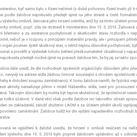
isterstvo, byť samo bylo v řízení nečinné (v době pohovoru řízení trvalo již 6
se podle žalobce nepokusilo předejít újmě na jeho straně a čistě formalist
u výslechu omluvil, žalovaná jeho tvrzení odmítla, aniž by za tímto účelem prov
nicky omluvil, popř. zda se dostavil k ministerstvu dne 15. 5. 2013. Žalovaná
ní břemeno a za existence pochybností o skutkovém stavu rozhodla v nep
nné, neboť je v rozporu s principem materiální pravdy, ale i principem přimě
í orgán povinen zjistit skutkový stav, o němž nejsou důvodné pochybnosti, by
umat a prověřit a výsledek tohoto šetření přezkoumatelně obsáhnout v napad
 nepokusila předejít možné újmě na právech žalobce tím, že by jej za takto z
obce dále uvedl, že dle rozhodnutí správních orgánů bylo důvodem jeho před
.r.o., nevyvíjí na adrese sídla žádnou činnost související s chodem společnost
 Prahy k doložení soupisu zaměstnanců. K tomu žalobce namítl, že fyzická ne
 své aktivity nerealizuje přímo v místě hlášeného sídla, není pro posouz
tná. Takovým důvodem by mohla být teprve skutečnost, že společnost neexist
je toliko účelové. V dané věci však podle žalobce nic takového obsah spiso
eden ze zakladatelů založil družstvo LAOM a za účelem plnění úkolů vyplýva
povoleno zaměstnání. Žalobce tudíž ke dni vydání napadeného rozhodnutí 
erstva.
lovaná ve vyjádření k žalobě uvedla, že tvrzení o omluvě neúčasti na nař
ení výslechu dne 15. 5. 2013 bylo poprvé žalobcem uplatněno až v odvolání 