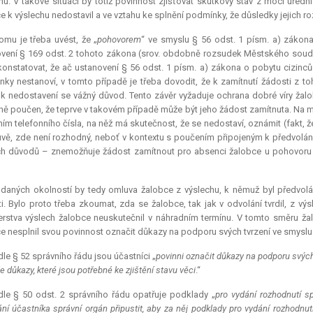
hu. V takové situaci by totiž povinnost zjišťovat skutkový stav z moci úřední
e k výslechu nedostavil a ve vztahu ke splnění podmínky, že důsledky jejich 
omu je třeba uvést, že „
pohovorem
“ ve smyslu § 56 odst. 1 písm. a) zákona
vení § 169 odst. 2 tohoto zákona (srov. obdobně rozsudek Městského soudu v
konstatovat, že ač ustanovení § 56 odst. 1 písm. a) zákona o pobytu cizinc
ky nestanoví, v tomto případě je třeba dovodit, že k zamítnutí žádosti z t
k nedostavení se vážný důvod. Tento závěr vyžaduje ochrana dobré víry žalob
ně poučen, že teprve v takovém případě může být jeho žádost zamítnuta. Na 
ím telefonního čísla, na něž má skutečnost, že se nedostaví, oznámit (fakt, že
vě, zde není rozhodný, neboť v kontextu s poučením připojeným k předvolá
h důvodů – znemožňuje žádost zamítnout pro absenci žalobce u pohovoru 
daných okolností by tedy omluva žalobce z výslechu, k němuž byl předvolá
i. Bylo proto třeba zkoumat, zda se žalobce, tak jak v odvolání tvrdil, z v
erstva výslech žalobce neuskutečnil v náhradním termínu. V tomto směru ž
e nesplnil svou povinnost označit důkazy na podporu svých tvrzení ve smyslu 
le § 52 správního řádu jsou účastníci „
povinni označit důkazy na podporu svých
 důkazy, které jsou potřebné ke zjištění stavu věci
.“
le § 50 odst. 2 správního řádu opatřuje podklady „
pro vydání rozhodnutí sp
ní účastníka správní orgán připustit, aby za něj podklady pro vydání rozhodnutí o