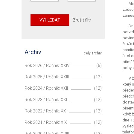
Min
způsob
zaměst
VYHLEDAT
Zrušit filtr
Dne
potvrd
povinn
č. 40/
namíta
Archiv
celý archiv
fikcí 
přiměř
Rok 2026 / Ročník: XXIV
(6)
pobytu
Rok 2025 / Ročník: XXIII
(12)
V ž
který 
Rok 2024 / Ročník: XXII
(12)
předem
předch
Rok 2023 / Ročník: XXI
(12)
dostav
písemn
Rok 2022 / Ročník: XX
(12)
když ž
dne 15
Rok 2021 / Ročník: XIX
(12)
vyslec
telefo
Rok 2020 / Ročník: XVIII
(12)