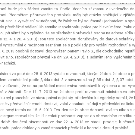
 v uvedený termín dostavit, má tuto skutečnost oznámit na telefon 974 833 1
aví, bude jeho žádost zamítnuta. Podle úředního záznamu z uvedeného dne
avil. Předmětem připraveného protokolu měly být otázky směřující k zjištěn
vit s.r.o. a vysvětlení skutečnosti, že žalobce byl současně i jednatelem a s
lo předběžné sdělení Oblastního inspektorátu práce pro hlavní město Prahu o
.r.o., při němž bylo zjištěno, že se předmětná právnická osoba na adrese síd
e 12. 4. a 26. 4. 2013) jsou této společnosti doručovány do datové schránky 
l vyrozumění o možnosti seznámit se s podklady pro vydání rozhodnutí a vyj
. 6. 2013 osobně dostavil, doprovázen panem Pavlo S., dle obchodního rejstř
vit s.r.o. (společnost převzal ke dni 29. 4. 2013), a jediným jeho vyjádřením b
 nachází.
isterstvo poté dne 28. 6. 2013 vydalo rozhodnutí, kterým žádost žalobce o
lem zaměstnání podle § 44a odst. 3 v návaznosti na § 35 odst. 3, § 37 odst.
o z důvodu, že se na požádání ministerstva nedostavil k výslechu a po vy
é v žádosti. Dne 11. 7. 2013 se žalobce proti rozhodnutí ministerstva odvo
ku byl ponechán ve stavu právní nejistoty, především kategoricky odmítl, že 
ené v předvolání nemohl dostavit, volal v souladu s údaji v předvolání na link
en nový termín na 15. 5. 2013. Ten den se žalobce dostavil, ovšem nikdo s n
e argumentoval tím, že již neplatí povinnost zapsat do obchodního rejstříku s
 době doručení písemnosti ze dne 22. 4. 2013 ve stadiu prodeje, k němuž
torátu práce doklady o zaměstnancích předložil a kontrola dosud probíhá.