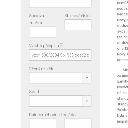
nemůže
nedost
nedost
Spisová
Sbírkové číslo
Nový s
značka
obdrže
svit s
(ze dn
obdrže
(?)
Vztah k předpisu
dne 12
Nový s
adrese
Věcný rejstřík
Min
za úče
zamítl
uveden
Soud
důsled
stanov
stanov
žalobc
Datum rozhodnutí od / do
byla v
inspek