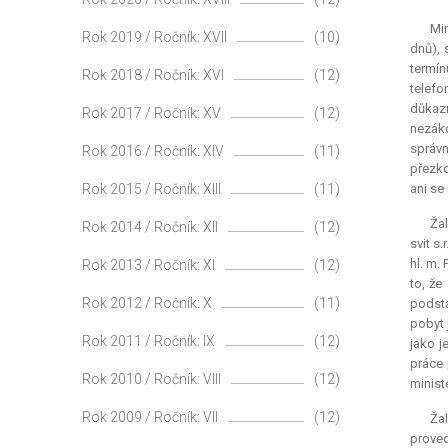
Min
Rok 2019 / Ročník: XVII
(10)
dnů), 
termín
Rok 2018 / Ročník: XVI
(12)
telefo
důkaz
Rok 2017 / Ročník: XV
(12)
nezáko
správn
Rok 2016 / Ročník: XIV
(11)
přezko
Rok 2015 / Ročník: XIII
(11)
ani se
Žal
Rok 2014 / Ročník: XII
(12)
svit s
hl. m.
Rok 2013 / Ročník: XI
(12)
to, že
Rok 2012 / Ročník: X
(11)
podsta
pobyt 
Rok 2011 / Ročník: IX
(12)
jako j
práce 
Rok 2010 / Ročník: VIII
(12)
minist
Rok 2009 / Ročník: VII
(12)
Ža
proved