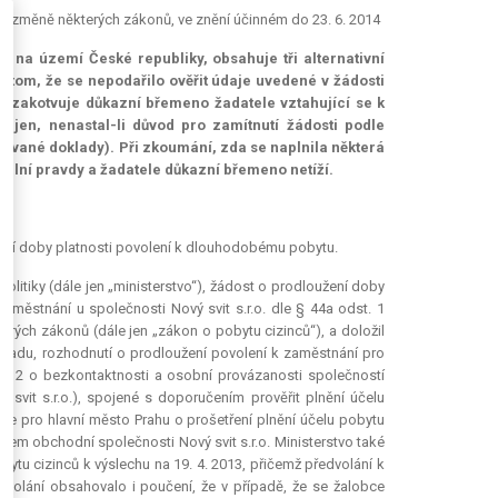
a o změně některých zákonů, ve znění účinném do 23. 6. 2014
ců na území České republiky, obsahuje tři alternativní
 v tom, že se nepodařilo ověřit údaje uvedené v žádosti
a zakotvuje důkazní břemeno žadatele vztahující se k
t jen, nenastal-li důvod pro zamítnutí žádosti podle
adované doklady). Při zkoumání, zda se naplnila některá
riální pravdy a žadatele důkazní břemeno netíží.
žení doby platnosti povolení k dlouhodobému pobytu.
politiky (dále jen „ministerstvo“), žádost o prodloužení doby
městnání u společnosti Nový svit s.r.o. dle § 44a odst. 1
rých zákonů (dále jen „zákon o pobytu cizinců“), a doložil
dokladu, rozhodnutí o prodloužení povolení k zaměstnání pro
 2012 o bezkontaktnosti a osobní provázanosti společností
svit s.r.o.), spojené s doporučením prověřit plnění účelu
e pro hlavní město Prahu o prošetření plnění účelu pobytu
odem obchodní společnosti Nový svit s.r.o. Ministerstvo také
ytu cizinců k výslechu na 19. 4. 2013, přičemž předvolání k
edvolání obsahovalo i poučení, že v případě, že se žalobce