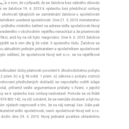
42, a o tom, že v případě, že se žalobce bez vážného důvodu
 se žalobce 19. 4. 2013 k výslechu bez předchozí omluvy
í okolností týkajících se zaměstnání žalobce u společnosti
polečníkem uvedené společnosti. Dne 21. 5. 2013 ministerstvo
 průběhu místního šetření na adrese sídla společnosti Nový
la uvedeného v obchodním rejstříku nenachází a že písemnosti
fikcí, aniž by na ně bylo reagováno. Dne 6. 6. 2013 žalobce
ádřit se k nim dle § 36 odst. 3 správního řádu. Žalobce se
íku aktuálním jediným jednatelem a společníkem společnosti
ylo sdělení, že společnost Nový svit s.r.o. se na rejstříkové
 prodloužení doby platnosti povolení k dlouhodobému pobytu
 2 písm. b) a § 56 odst. 1 písm. a) zákona o pobytu cizinců
hodnocení předložených dokladů se nepodařilo ověřit údaje
lal, přičemž vedle argumentace průtahy v řízení, v jejichž
by se k výslechu bez omluvy nedostavil. Protože se ve lhůtě
u 974 833 142, na níž oznámil, že se nemůže dostavit a byl mu
ím výslech neprovedl s tím, že na něj nemají čas. Dále pak
kutečné sídlo společnosti, navíc společnost Nový svit s.r.o.
 došlo dne 29. 4. 2013. Nový jednatel posléze oblastnímu