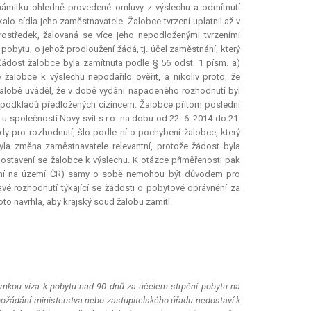
ámitku ohledně provedené omluvy z výslechu a odmítnutí
alo sídla jeho zaměstnavatele. Žalobce tvrzení uplatnil až v
rostředek, žalovaná se více jeho nepodloženými tvrzeními
l pobytu, o jehož prodloužení žádá, tj. účel zaměstnání, který
ádost žalobce byla zamítnuta podle § 56 odst. 1 písm. a)
alobce k výslechu nepodařilo ověřit, a nikoliv proto, že
žalobě uváděl, že v době vydání napadeného rozhodnutí byl
ě podkladů předložených cizincem. Žalobce přitom poslední
u společnosti Nový svit s.r.o. na dobu od 22. 6. 2014 do 21.
dy pro rozhodnutí, šlo podle ní o pochybení žalobce, který
ebyla změna zaměstnavatele
relevantní
, protože žádost byla
ostavení se žalobce k výslechu. K otázce přiměřenosti pak
kání na území ČR) samy o sobě nemohou být důvodem pro
avé rozhodnutí týkající se žádosti o pobytové oprávnění za
o navrhla, aby krajský soud žalobu zamítl.
imkou víza k pobytu nad 90 dnů za účelem strpění pobytu na
a požádání ministerstva nebo zastupitelského úřadu nedostaví k