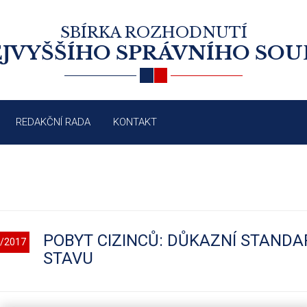
SBÍRKA ROZHODNUTÍ
JVYŠŠÍHO SPRÁVNÍHO SO
REDAKČNÍ RADA
KONTAKT
POBYT CIZINCŮ: DŮKAZNÍ STANDA
/2017
STAVU