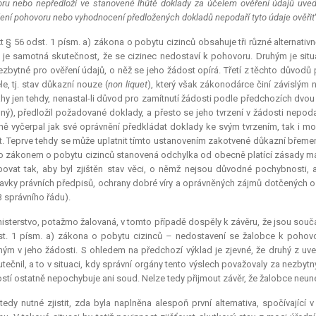
ru nebo nepředloží ve stanovené lhůtě doklady za účelem ověření údajů uved
ení pohovoru nebo vyhodnocení předložených dokladů nepodaří tyto údaje ověřit
t § 56 odst. 1 písm. a) zákona o pobytu cizinců obsahuje tři různé alternativ
 je samotná skutečnost, že se cizinec nedostaví k pohovoru. Druhým je situa
ezbytné pro ověření údajů, o něž se jeho žádost opírá. Třetí z těchto důvodů 
le, tj. stav důkazní nouze (
non liquet
), který však zákonodárce činí závislým 
hy jen tehdy, nenastal-li důvod pro zamítnutí žádosti podle předchozích dvou al
ný), předložil požadované doklady, a přesto se jeho tvrzení v žádosti nepodařil
ě vyčerpal jak své oprávnění předkládat doklady ke svým tvrzením, tak i mož
t. Teprve tehdy se může uplatnit tímto ustanovením zakotvené důkazní břemen
o zákonem o pobytu cizinců stanovená odchylka od obecně platící zásady mater
ovat tak, aby byl zjištěn stav věci, o němž nejsou důvodné pochybnosti, 
vky právních předpisů, ochrany dobré víry a oprávněných zájmů dotčených 
 3 správního řádu).
isterstvo, potažmo žalovaná, v tomto případě dospěly k závěru, že jsou so
t. 1 písm. a) zákona o pobytu cizinců – nedostavení se žalobce k poho
ým v jeho žádosti. S ohledem na předchozí výklad je zjevné, že druhý z u
tečnil, a to v situaci, kdy správní orgány tento výslech považovaly za nezbyt
stí ostatně nepochybuje ani soud. Nelze tedy přijmout závěr, že žalobce neu
tedy nutné zjistit, zda byla naplněna alespoň první alternativa, spočívající