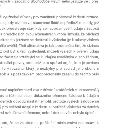
ených v žádosti o dlouhodobé vízum nebo jestliže se i přes
“.
ně využitelné důvody pro zamítnutí pobytové žádosti cizince.
ce, kdy cizinec ve stanovené lhůtě nepředloží doklady, jež
pak představuje stav, kdy se nepodaří ověřit údaje v žádosti
na předchozích dvou alternativách v tom smyslu, že přichází
ternativ [cizinec se dostavil k výslechu (je-li takový výslech
o ověřit]. Třetí alternativa je tak podmíněna tím, že cizinec
nost být k věci vyslechnut, může-li výslech k ověření údajů
o žadatele vztahující se k údajům uváděným v jeho žádosti,
iální pravdy, podle níž je to správní orgán, kdo je povinen
a to v rozsahu, který je nezbytný pro soulad jeho úkonu s
osob a s požadavkem proporcionality zásahu do těchto práv
učasně naplněny hned dva z důvodů uváděných v ustanovení §
voru a též neunesení důkazního břemene žalobce k údajům
vedených důvodů nastat nemohl, protože výslech žalobce se
ný pro ověření údajů v žádosti. O potřebě výslechu za daných
nesl své důkazní břemeno, neboť dokazování nebylo úplné.
 v tom, že se žalobce na požádání ministerstva nedostavil k