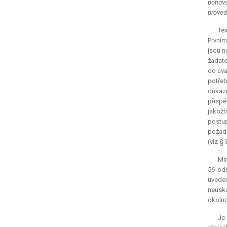
pohovo
proved
Tex
Prvním
jsou n
žadate
do úva
potřeb
důkazn
přispě
jakožt
postup
požada
(viz §
Min
56 ods
uveden
neusku
okolno
Je 