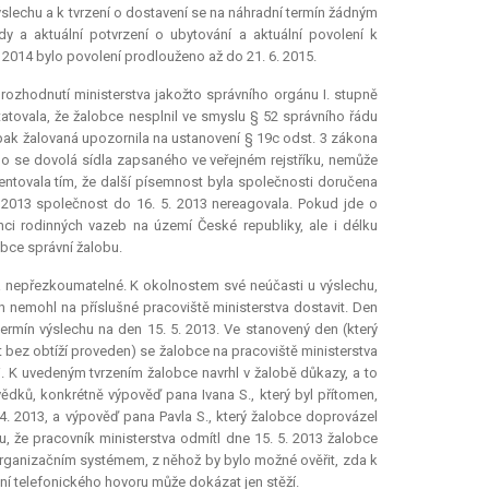
slechu a k tvrzení o dostavení se na náhradní termín žádným
 a aktuální potvrzení o ubytování a aktuální povolení k
 2014 bylo povolení prodlouženo až do 21. 6. 2015.
rozhodnutí ministerstva jakožto správního orgánu I. stupně
atovala, že žalobce nesplnil ve smyslu § 52 správního řádu
 pak žalovaná upozornila na ustanovení § 19c odst. 3 zákona
o se dovolá sídla zapsaného ve veřejném rejstříku, nemůže
entovala tím, že další písemnost byla společnosti doručena
. 2013 společnost do 16. 5. 2013 nereagovala. Pokud jde o
nci rodinných vazeb na území České republiky, ale i délku
bce správní žalobu.
a nepřezkoumatelné. K okolnostem své neúčasti u výslechu,
n nemohl na příslušné pracoviště ministerstva dostavit. Den
ermín výslechu na den 15. 5. 2013. Ve stanovený den (který
t bez obtíží proveden) se žalobce na pracoviště ministerstva
. K uvedeným tvrzením žalobce navrhl v žalobě důkazy, a to
dků, konkrétně výpověď pana Ivana S., který byl přítomen,
. 2013, a výpověď pana Pavla S., který žalobce doprovázel
u, že pracovník ministerstva odmítl dne 15. 5. 2013 žalobce
 organizačním systémem, z něhož by bylo možné ověřit, zda k
 telefonického hovoru může dokázat jen stěží.