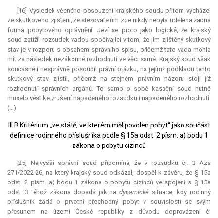
[16] Výsledek věcného posouzení krajského soudu přitom vycházel
ze skutkového zjištění, že stěžovatelům zde nikdy nebyla udělena žádná
forma pobytového oprávnění. Jeví se proto jako logické, že krajský
soud zatížil rozsudek vadou spočívající v tom, že jím zjištěný skutkový
stav je v rozporu s obsahem správního spisu, přičemž tato vada mohla
mít za následek nezákonné rozhodnutí ve věci samé. Krajský soud však
současně i nesprávně posoudil právní otázku, na jejímž podkladu tento
skutkový stav zjistil, přičemž na stejném právním názoru stojí již
rozhodnutí správních orgánů. To samo o sobě kasační soud nutně
muselo vést ke zrušení napadeného rozsudku i napadeného rozhodnutí.
(…)
III.B Kritérium „ve státě, ve kterém měl povolen pobyt“ jako součást
definice rodinného příslušníka podle § 15a odst. 2 písm. a) bodu 1
zákona o pobytu cizinců
[25] Nejvyšší správní soud připomíná, že v rozsudku čj. 3 Azs
271/2022-26, na který krajský soud odkázal, dospěl k závěru, že § 15a
odst. 2 písm. a) bodu 1 zákona o pobytu cizinců ve spojení s § 15a
odst. 3 téhož zákona dopadá jak na
dynamické
situace, kdy rodinný
příslušník žádá o prvotní přechodný pobyt v souvislosti se svým
přesunem na území České republiky z důvodu doprovázení či