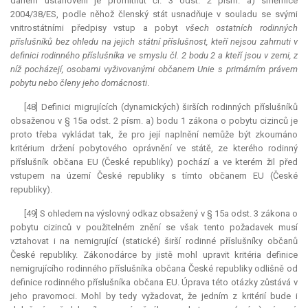
daném ustanovení je promítnut čl. 3 odst. 2 písm. a) směrnice
2004/38/ES, podle něhož členský stát usnadňuje v souladu se svými
vnitrostátními předpisy vstup a pobyt
všech ostatních rodinných
příslušníků bez ohledu na jejich státní příslušnost, kteří nejsou zahrnuti v
definici rodinného příslušníka ve smyslu čl. 2 bodu 2 a kteří jsou v zemi, z
níž pocházejí, osobami vyživovanými občanem Unie s primárním právem
pobytu nebo členy jeho domácnosti
.
[48] Definici migrujících (dynamických) širších rodinných příslušníků
obsaženou v § 15a odst. 2 písm. a) bodu 1 zákona o pobytu cizinců je
proto třeba vykládat tak, že pro její naplnění nemůže být zkoumáno
kritérium držení pobytového oprávnění ve státě, ze kterého rodinný
příslušník občana EU (České republiky) pochází a ve kterém žil před
vstupem na území České republiky s tímto občanem EU (České
republiky).
[49] S ohledem na výslovný odkaz obsažený v § 15a odst. 3 zákona o
pobytu cizinců v použitelném znění se však tento požadavek musí
vztahovat i na nemigrující (statické) širší rodinné příslušníky občanů
České republiky. Zákonodárce by jistě mohl upravit kritéria definice
nemigrujícího rodinného příslušníka občana České republiky odlišně od
definice rodinného příslušníka občana EU. Úprava této otázky zůstává v
jeho pravomoci. Mohl by tedy vyžadovat, že jedním z kritérií bude i