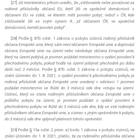
[27] Již ministerstvo přitom uvedlo, že „
stěžovatele nelze považovat za
rodinné příslušníky občanů EU, kteří žili ve společné domácnosti s
občanem EU ve státě, ve kterém měli povolen pobyt, neboť v
ČR, kde
stěžovatelé žili se svým synem R., již občanem ČR, ve společné
domácnosti, neměli povolen pobyt
“.
[28] Podle § 87b odst. 1 zákona o pobytu cizinců
rodinný příslušník
občana Evropské unie, který sám není občanem Evropské unie a doprovází
občana Evropské unie na území nebo následuje občana Evropské unie,
který na území pobývá, je povinen požádat ministerstvo o vydání povolení k
přechodnému pobytu, pokud hodlá na území pobývat přechodně po dobu
delší než 3 měsíce.
Podle § 87b odst. 2 zákona o pobytu cizinců, ve
znění účinném do 1. 8. 2021,
o vydání povolení k přechodnému pobytu je
rodinný příslušník občana Evropské unie uvedený v odstavci 1 povinen
požádat ministerstvo ve lhůtě do 3 měsíců ode dne vstupu na území.
Cizinec, který se stane rodinným příslušníkem občana Evropské unie v
průběhu pobytu na území, je povinen požádat o vydání povolení k
přechodnému pobytu ve lhůtě do 3 měsíců ode dne, kdy se stal rodinným
příslušníkem občana Evropské unie, a cizinec s jiným oprávněním k pobytu,
do 3 měsíců ode dne uplynutí platnosti tohoto oprávnění.
[29] Podle § 15a odst. 2 písm. a) bodu 1 zákona o pobytu cizinců, ve
znění účinném do 1. 8. 2021, platilo, že
za rodinného příslušníka občana