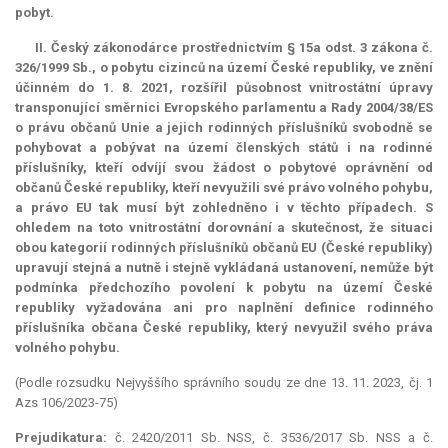
pobyt.
II. Český zákonodárce prostřednictvím § 15a odst. 3 zákona č.
326/1999 Sb., o pobytu cizinců na území České republiky, ve znění
účinném do 1. 8. 2021, rozšířil působnost vnitrostátní úpravy
transponující směrnici Evropského parlamentu a Rady 2004/38/ES
o právu občanů Unie a jejich rodinných příslušníků svobodně se
pohybovat a pobývat na území členských států i na rodinné
příslušníky, kteří odvíjí svou žádost o pobytové oprávnění od
občanů České republiky, kteří nevyužili své právo volného pohybu,
a právo EU tak musí být zohledněno i v těchto případech. S
ohledem na toto vnitrostátní dorovnání a skutečnost, že situaci
obou kategorií rodinných příslušníků občanů EU (České republiky)
upravují stejná a nutně i stejně vykládaná ustanovení, nemůže být
podmínka předchozího povolení k pobytu na území České
republiky vyžadována ani pro naplnění definice rodinného
příslušníka občana České republiky, který nevyužil svého práva
volného pohybu.
(Podle rozsudku Nejvyššího správního soudu ze dne 13. 11. 2023, čj. 1
Azs 106/2023-75)
Prejudikatura:
č. 2420/2011 Sb. NSS, č. 3536/2017 Sb. NSS a č.