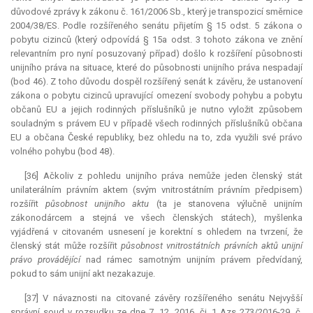
důvodové zprávy k zákonu č. 161/2006 Sb., který je transpozicí směrnice
2004/38/ES. Podle rozšířeného senátu přijetím § 15 odst. 5 zákona o
pobytu cizinců (který odpovídá § 15a odst. 3 tohoto zákona ve znění
relevantním pro nyní posuzovaný případ) došlo k rozšíření působnosti
unijního práva na situace, které do působnosti unijního práva nespadají
(bod 46). Z toho důvodu dospěl rozšířený senát k závěru, že ustanovení
zákona o pobytu cizinců upravující omezení svobody pohybu a pobytu
občanů EU a jejich rodinných příslušníků je nutno vyložit způsobem
souladným s právem EU v případě všech rodinných příslušníků občana
EU a občana České republiky, bez ohledu na to, zda využili své právo
volného pohybu (bod 48).
[36] Ačkoliv z pohledu unijního práva nemůže jeden členský stát
unilaterálním právním aktem (svým vnitrostátním právním předpisem)
rozšířit
působnost unijního aktu
(ta je stanovena výlučně unijním
zákonodárcem a stejná ve všech členských státech), myšlenka
vyjádřená v citovaném usnesení je korektní s ohledem na tvrzení, že
členský stát může rozšířit
působnost vnitrostátních právních aktů unijní
právo provádějící
nad rámec samotným unijním právem předvídaný,
pokud to sám unijní akt nezakazuje.
[37] V návaznosti na citované závěry rozšířeného senátu Nejvyšší
správní soud v rozsudku ze dne 7. 12. 2016, čj. 1 Azs 273/2016-29, č.