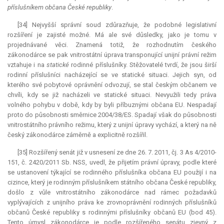
příslušníkem občana České republiky
.
[34] Nejvyšší správní soud zdůrazňuje, že podobné legislativní
rozšíření je zajisté možné. Má ale své důsledky, jako je tomu v
projednávané věci. Znamená totiž, že rozhodnutím českého
zákonodárce se pak vnitrostátní úprava transponující unijní právní režim
vztahuje i na
statické
rodinné příslušníky. Stěžovatelé tvrdí, že jsou širší
rodinní příslušníci nacházející se ve statické situaci. Jejich syn, od
kterého své pobytové oprávnění odvozují, se stal českým občanem ve
chvíli, kdy se již nacházeli ve statické situaci. Nevyužili tedy práva
volného pohybu v době, kdy by byli příbuznými občana EU. Nespadají
proto do působnosti směrnice 2004/38/ES. Spadají však do působnosti
vnitrostátního právního režimu, který z unijní úpravy vychází, a který na ně
český zákonodárce záměrně a explicitně rozšířil.
[35] Rozšířený senát již v usnesení ze dne 26. 7. 2011, čj. 3 As 4/2010-
151, č. 2420/2011 Sb. NSS, uvedl, že přijetím právní úpravy, podle které
se ustanovení týkající se rodinného příslušníka občana EU použijí i na
cizince, který je rodinným příslušníkem státního občana České republiky,
došlo z vůle vnitrostátního zákonodárce nad rámec požadavků
vyplývajících z unijního práva ke zrovnoprávnění rodinných příslušníků
občanů České republiky s rodinnými příslušníky občanů EU (bod 45).
Tento úmysl zákonodárce je podle rozšířeného senátu zjevný z