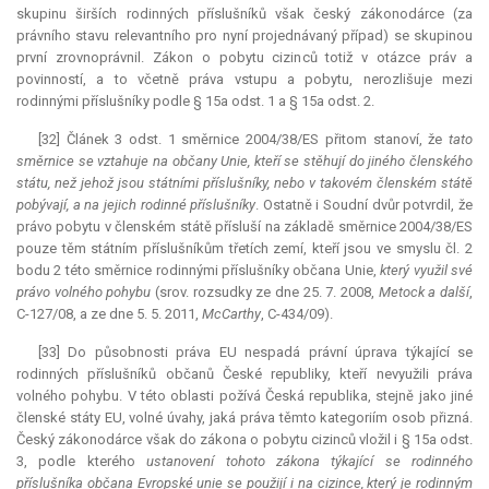
skupinu širších rodinných příslušníků však český zákonodárce (za
právního stavu relevantního pro nyní projednávaný případ) se skupinou
první zrovnoprávnil. Zákon o pobytu cizinců totiž v otázce práv a
povinností, a to včetně práva vstupu a pobytu, nerozlišuje mezi
rodinnými příslušníky podle § 15a odst. 1 a § 15a odst. 2.
[32] Článek 3 odst. 1 směrnice 2004/38/ES přitom stanoví, že
tato
směrnice se vztahuje na občany Unie, kteří se stěhují do jiného členského
státu, než jehož jsou státními příslušníky, nebo v takovém členském státě
pobývají, a na jejich rodinné příslušníky
. Ostatně i Soudní dvůr potvrdil, že
právo pobytu v členském státě přísluší na základě směrnice 2004/38/ES
pouze těm státním příslušníkům třetích zemí, kteří jsou ve smyslu čl. 2
bodu 2 této směrnice rodinnými příslušníky občana Unie,
který využil své
právo volného pohybu
(srov. rozsudky ze dne 25. 7. 2008,
Metock a další
,
C-127/08, a ze dne 5. 5. 2011,
McCarthy
, C-434/09).
[33] Do působnosti práva EU nespadá právní úprava týkající se
rodinných příslušníků občanů České republiky, kteří nevyužili práva
volného pohybu. V této oblasti požívá Česká republika, stejně jako jiné
členské státy EU, volné úvahy, jaká práva těmto kategoriím osob přizná.
Český zákonodárce však do zákona o pobytu cizinců vložil i § 15a odst.
3, podle kterého
ustanovení tohoto zákona týkající se rodinného
příslušníka občana Evropské unie se použijí i na cizince, který je rodinným