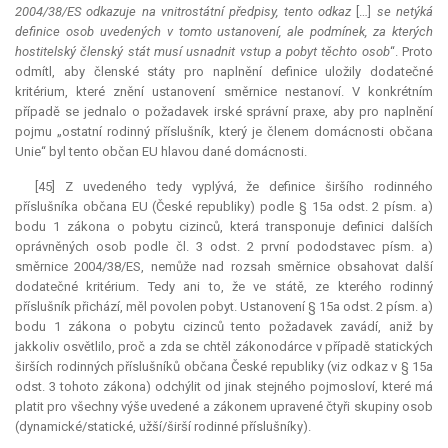
2004/38/ES odkazuje na vnitrostátní předpisy, tento odkaz
[…]
se netýká
definice osob uvedených v tomto ustanovení, ale podmínek, za kterých
hostitelský členský stát musí usnadnit vstup a pobyt těchto osob
“. Proto
odmítl, aby členské státy pro naplnění definice uložily dodatečné
kritérium, které znění ustanovení směrnice nestanoví. V konkrétním
případě se jednalo o požadavek irské správní praxe, aby pro naplnění
pojmu „ostatní rodinný příslušník, který je členem domácnosti občana
Unie“ byl tento občan EU hlavou dané domácnosti.
[45] Z uvedeného tedy vyplývá, že definice širšího rodinného
příslušníka občana EU (České republiky) podle § 15a odst. 2 písm. a)
bodu 1 zákona o pobytu cizinců, která transponuje definici dalších
oprávněných osob podle čl. 3 odst. 2 první pododstavec písm. a)
směrnice 2004/38/ES, nemůže nad rozsah směrnice obsahovat další
dodatečné kritérium. Tedy ani to, že ve státě, ze kterého rodinný
příslušník přichází, měl povolen pobyt. Ustanovení § 15a odst. 2 písm. a)
bodu 1 zákona o pobytu cizinců tento požadavek zavádí, aniž by
jakkoliv osvětlilo, proč a zda se chtěl zákonodárce v případě statických
širších rodinných příslušníků občana České republiky (viz odkaz v § 15a
odst. 3 tohoto zákona) odchýlit od jinak stejného pojmosloví, které má
platit pro všechny výše uvedené a zákonem upravené čtyři skupiny osob
(dynamické/statické, užší/širší rodinné příslušníky).