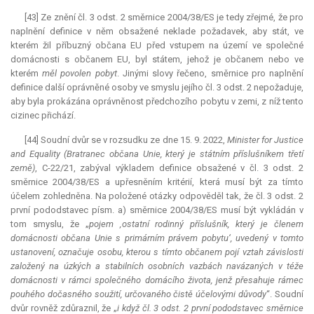
[43] Ze znění čl. 3 odst. 2 směrnice 2004/38/ES je tedy zřejmé, že pro
naplnění definice v něm obsažené neklade požadavek, aby stát, ve
kterém žil příbuzný občana EU před vstupem na území ve společné
domácnosti s občanem EU, byl státem, jehož je občanem nebo ve
kterém
měl povolen pobyt
. Jinými slovy řečeno, směrnice pro naplnění
definice další oprávněné osoby ve smyslu jejího čl. 3 odst. 2 nepožaduje,
aby byla prokázána oprávněnost předchozího pobytu v zemi, z níž tento
cizinec přichází.
[44] Soudní dvůr se v rozsudku ze dne 15. 9. 2022,
Minister for Justice
and Equality (Bratranec občana Unie, který je státním příslušníkem třetí
země)
, C-22/21, zabýval výkladem definice obsažené v čl. 3 odst. 2
směrnice 2004/38/ES a upřesněním kritérií, která musí být za tímto
účelem zohledněna. Na položené otázky odpověděl tak, že čl. 3 odst. 2
první pododstavec písm. a) směrnice 2004/38/ES musí být vykládán v
tom smyslu, že „
pojem ‚ostatní rodinný příslušník, který je členem
domácnosti občana Unie s primárním právem pobytu‘, uvedený v tomto
ustanovení, označuje osobu, kterou s tímto občanem pojí vztah závislosti
založený na úzkých a stabilních osobních vazbách navázaných v téže
domácnosti v rámci společného domácího života, jenž přesahuje rámec
pouhého dočasného soužití, určovaného čistě účelovými důvody
“. Soudní
dvůr rovněž zdůraznil, že „
i když čl. 3 odst. 2 první pododstavec směrnice