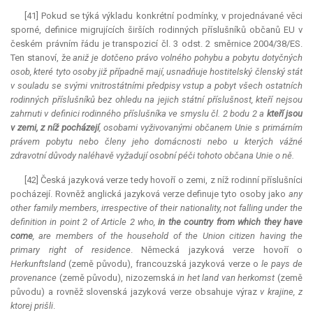
[41] Pokud se týká výkladu konkrétní podmínky, v projednávané věci
sporné, definice migrujících širších rodinných příslušníků občanů EU v
českém právním řádu je transpozicí čl. 3 odst. 2 směrnice 2004/38/ES.
Ten stanoví, že
aniž je dotčeno právo volného pohybu a pobytu dotyčných
osob, které tyto osoby již případně mají, usnadňuje hostitelský členský stát
v souladu se svými vnitrostátními předpisy vstup a pobyt všech ostatních
rodinných příslušníků bez ohledu na jejich státní příslušnost, kteří nejsou
zahrnuti v definici rodinného příslušníka ve smyslu čl. 2 bodu 2 a
kteří jsou
v zemi, z níž pocházejí
, osobami vyživovanými občanem Unie s primárním
právem pobytu nebo členy jeho domácnosti nebo u kterých vážné
zdravotní důvody naléhavě vyžadují osobní péči tohoto občana Unie o ně.
[42] Česká jazyková verze tedy hovoří o zemi, z níž rodinní příslušníci
pocházejí. Rovněž anglická jazyková verze definuje tyto osoby jako
any
other family members, irrespective of their nationality, not falling under the
definition in point 2 of Article 2 who,
in the country from which they have
come
, are members of the household of the Union citizen having the
primary right of residence
. Německá jazyková verze hovoří o
Herkunftsland
(země původu), francouzská jazyková verze o
le pays de
provenance
(země původu), nizozemská
in het land van herkomst
(země
původu) a rovněž slovenská jazyková verze obsahuje výraz
v krajine, z
ktorej prišli
.