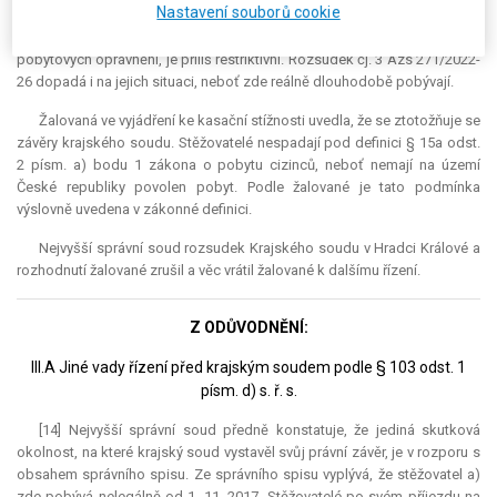
Nastavení souborů cookie
Výklad krajského soudu, který vzal za rozhodující skutečnost, že
stěžovatelé pobývali na území České republiky od počátku bez
pobytových oprávnění, je příliš
restriktivní
. Rozsudek čj. 3 Azs 271/2022-
26 dopadá i na jejich situaci, neboť zde reálně dlouhodobě pobývají.
Žalovaná ve vyjádření ke kasační stížnosti uvedla, že se ztotožňuje se
závěry krajského soudu. Stěžovatelé nespadají pod definici § 15a odst.
2 písm. a) bodu 1 zákona o pobytu cizinců, neboť nemají na území
České republiky povolen pobyt. Podle žalované je tato podmínka
výslovně uvedena v zákonné definici.
Nejvyšší správní soud rozsudek Krajského soudu v Hradci Králové a
rozhodnutí žalované zrušil a věc vrátil žalované k dalšímu řízení.
Z ODŮVODNĚNÍ:
III.A Jiné vady řízení před krajským soudem podle § 103 odst. 1
písm. d) s. ř. s.
[14] Nejvyšší správní soud předně konstatuje, že jediná skutková
okolnost, na které krajský soud vystavěl svůj právní závěr, je v rozporu s
obsahem správního spisu. Ze správního spisu vyplývá, že stěžovatel a)
zde pobývá nelegálně od 1. 11. 2017. Stěžovatelé po svém příjezdu na