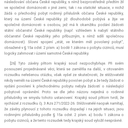
následování občana České republiky, s nímž bezprostředně předtím žil
ve společné domácnosti v jiné zemi, tak i na
statické
situace, v nichž
žádá o přechodný pobyt rodinný příslušník občana České republiky,
který na území České republiky již dlouhodobě pobývá a žije ve
společné domácnosti s osobou, jež má k okamžiku podání žádosti
státní občanství České republiky (např. vzhledem k nabytí státního
občanství České republiky jeho příbuzným, s nímž sdílí společnou
domácnost). Slovní spojení „stát, ve kterém měl povolený pobyt“,
obsažené v § 15a odst. 2 písm. a) bodě 1 zákona o pobytu cizinců, musí
logicky zahrnovat i území samotné České republiky.
[26] Tyto závěry přitom krajský soud nezpochybňuje. Při svém
posouzení projednávané věci, která se zaměřila na další, v citovaném
rozsudku neřešenou otázku, však vyšel ze skutečnosti, že stěžovatelé
nikdy neměli na území České republiky povolen pobyt a že tedy žádost o
vydání povolení k přechodnému pobytu nebyla žádostí o následující
pobytové oprávnění. Proto se dle jeho názoru nejedná o rodinné
příslušníky ve smyslu tohoto ustanovení. Krajský soud přitom tvrdí, že
vycházel z rozsudku čj. 3 Azs 271/2022-26. Stěžovatelé naopak namítají,
že závěry plynoucí z tohoto rozsudku dopadají i na jejich situaci, jsou
rodinnými příslušníky podle § 15a odst. 2 písm. a) bodu 1 zákona o
pobytu cizinců, a že tento rozsudek tedy krajský soud vyložil nesprávně.