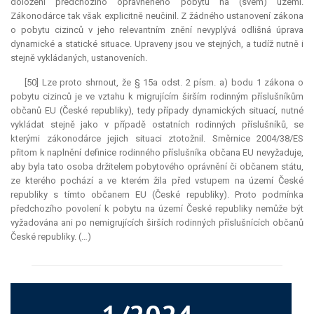
doložení předchozího oprávněného pobytu na (svém) území.
Zákonodárce tak však explicitně neučinil. Z žádného ustanovení zákona
o pobytu cizinců v jeho relevantním znění nevyplývá odlišná úprava
dynamické a statické situace. Upraveny jsou ve stejných, a tudíž nutně i
stejně vykládaných, ustanoveních.
[50] Lze proto shrnout, že § 15a odst. 2 písm. a) bodu 1 zákona o
pobytu cizinců je ve vztahu k migrujícím širším rodinným příslušníkům
občanů EU (České republiky), tedy případy dynamických situací, nutné
vykládat stejně jako v případě ostatních rodinných příslušníků, se
kterými zákonodárce jejich situaci ztotožnil. Směrnice 2004/38/ES
přitom k naplnění definice rodinného příslušníka občana EU nevyžaduje,
aby byla tato osoba držitelem pobytového oprávnění či občanem státu,
ze kterého pochází a ve kterém žila před vstupem na území České
republiky s tímto občanem EU (České republiky). Proto podmínka
předchozího povolení k pobytu na území České republiky nemůže být
vyžadována ani po nemigrujících širších rodinných příslušnících občanů
České republiky. (…)