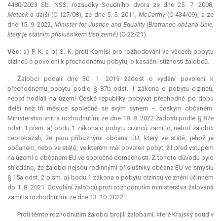
4480/2023 Sb. NSS; rozsudky Soudního dvora ze dne 25. 7. 2008,
Metock
a další
(C-127/08), ze dne 5. 5. 2011,
McCarthy
(C-434/09), a ze
dne 15. 9. 2022,
Minister for Justice and Equality (Bratranec občana Unie,
který je státním příslušníkem třetí země)
(C-22/21).
Věc:
a) F. K. a b) S. K. proti Komisi pro rozhodování ve věcech pobytu
cizinců o povolení k přechodnému pobytu, o kasační stížnosti žalobců.
Žalobci podali dne 30. 1. 2019 žádost o vydání povolení k
přechodnému pobytu podle § 87b odst. 1 zákona o pobytu cizinců,
neboť hodlali na území České republiky pobývat přechodně po dobu
delší než tři měsíce společně se svým synem – českým občanem.
Ministerstvo vnitra rozhodnutími ze dne 18. 8. 2022 žádosti podle § 87e
odst. 1 písm. a) bodu 1 zákona o pobytu cizinců zamítlo, neboť žalobci
neprokázali, že jsou příbuznými občana EU, který ve státě, jehož je
občanem, nebo ve státě, ve kterém měl povolen pobyt, žil před vstupem
na území s občanem EU ve společné domácnosti. Z tohoto důvodu bylo
shledáno, že žalobci nejsou rodinnými příslušníky občana EU ve smyslu
§ 15a odst. 2 písm. a) bodu 1 zákona o pobytu cizinců ve znění účinném
do 1. 8. 2021. Odvolání žalobců proti rozhodnutím ministerstva žalovaná
zamítla rozhodnutími ze dne 13. 10. 2022.
Proti těmto rozhodnutím žalobci brojili žalobami, které Krajský soud v