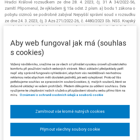
Hradci Králové rozsudkem ze dne 28. 4. 2023, čj. 31 A 34/2022-56,
zamítl. Připomenul, že výkladem § 15a odst. 2 písm. a) bodu 1 zákona o
pobytu cizinců se podrobně zabýval Nejvyšší správní soud v rozsudku
ze dne 24. 3. 2023, čj. 3 Azs 271/2022-26, č. 4480/2023 Sb. NSS. Krajský
soud shledal, že žalobce nelze považovat za rodinné příslušníky ve
smyslu daného ustanovení. Nejedná se o tzv. dynamickou situaci, neboť
žalobci žijí v České republice od roku 2007 a žádost o vydání povolení k
Aby web fungoval jak má (souhlas
přechodnému pobytu podali v roce 2019, poté, co jejich syn nabyl české
s cookies)
státní občanství. Žádosti žalobců o připojení se k občanu EU proto
nešlo považovat za žádosti o prvotní přechodný pobyt, neboť
bezprostředně nenásledoval dobu jejich soužití ve společné
Vážený návštěvníku, snažíme se ze všech sil přinášet vysokou úroveň uživatelského
komfortu při používání našich webových stránek. Mezi základní předpoklady patří
domácnosti s občanem EU v jiné zemi a současně syn žalobců v době
např. aby správně fungovalo vyhledávání, abychom vás neobtěžovali nevhodnou
soužití ve společné domácnosti v Turecku ještě nebyl českým občanem.
reklamou nebo abychom měli dostatek podnětů, jak web vylepšovat. Proto od Vás
potřebujeme souhlas se zpracováním souborů cookies, tj. malých souborů, které se
Nejedná se však ani o tzv. statickou situaci. Žalobci se sice v průběhu
dočasně ukládají ve vašem prohlížeči. Předem děkujeme za udělení souhlasu. Data
jejich pobytu na území České republiky stali rodinnými příslušníky
využijeme ke zlepšování našich služeb a přizpůsobení obsahu webu přímo Vám na
míru.
Oznámení o ochraně osobních údajů a souborů cookie
občana EU, avšak na území pobývali od svého příchodu v roce 2007 bez
pobytových oprávnění, a nejednalo se tedy o žádosti o následné
pobytové oprávnění. V případě statické situace je totiž překážkou, že
Zamítnout vše kromě nutných cookies
žalobci neměli nikdy na území České republiky povolen pobyt.
Žalobci (stěžovatelé) napadli rozsudek krajského soudu kasační
Přijmout všechny soubory cookie
stížností, v níž – mimo jiné – namítali, že soud i správní orgány chybně
aplikovaly § 15a odst. 2 písm. a) bodu 1 zákona o pobytu cizinců.