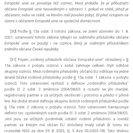
Evropské unie se považuje též cizinec, který prokáže, že je příbuzným
občana Evropské unie neuvedeným v odstavci 1, pokud ve státě, jehož je
občanem, nebo ve státě, ve kterém měl povolen pobyt, žil před vstupem na
území s občanem Evropské unie ve společné domácnosti.
[30] Podle § 15a odst. 3 tohoto zákona, ve znění účinném do 1. 8.
2021,
ustanovení tohoto zákona týkající se rodinného příslušníka občana
Evropské unie se použijí i na cizince, který je rodinným příslušníkem
státního občana České republiky.
[31] Pojem „rodinný příslušník občana Evropské unie“ obsažený v §
15a zákona o pobytu cizinců v sobě zahrnuje celkem čtyři odlišné
skupiny cizinců. Mezi rodinnými příslušníky občanů EU odlišuje na jedné
straně blízké rodinné příslušníky podle § 15a odst. 1 zákona o pobytu
cizinců. Toto ustanovení vychází z definice „rodinného příslušníka“
podle čl. 2 odst. 2 směrnice 2004/38/ES a rozumí se jím manžel,
registrovaný partner a za určitých okolností i potomci a předci v přímé
linii. Na druhé straně definuje skupinu širších rodinných příslušníků podle
§ 15a odst. 2 zákona o pobytu cizinců. Toto ustanovení transponuje
definici tzv. oprávněných osob podle čl. 3 odst. 2 směrnice 2004/38/ES.
Jimi jsou za určitých podmínek ostatní rodinní příslušníci a rovněž
partner, se kterým má občan EU doložený trvalý vztah (k tomu viz
rozsudek NSS ze dne 29. 8. 2023, čj. 5 Azs 53/2023-18). Tuto druhou