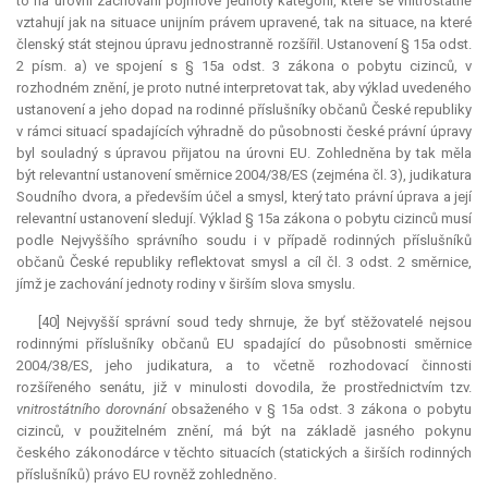
to na úrovni zachování pojmové jednoty kategorií, které se vnitrostátně
vztahují jak na situace unijním právem upravené, tak na situace, na které
členský stát stejnou úpravu jednostranně rozšířil. Ustanovení § 15a odst.
2 písm. a) ve spojení s § 15a odst. 3 zákona o pobytu cizinců, v
rozhodném znění, je proto nutné interpretovat tak, aby výklad uvedeného
ustanovení a jeho dopad na rodinné příslušníky občanů České republiky
v rámci situací spadajících výhradně do působnosti české právní úpravy
byl souladný s úpravou přijatou na úrovni EU. Zohledněna by tak měla
být
relevantní
ustanovení směrnice 2004/38/ES (zejména čl. 3),
judikatura
Soudního dvora, a především účel a smysl, který tato právní úprava a její
relevantní
ustanovení sledují. Výklad § 15a zákona o pobytu cizinců musí
podle Nejvyššího správního soudu i v případě rodinných příslušníků
občanů České republiky reflektovat smysl a cíl čl. 3 odst. 2 směrnice,
jímž je zachování jednoty rodiny v širším slova smyslu.
[40] Nejvyšší správní soud tedy shrnuje, že byť stěžovatelé nejsou
rodinnými příslušníky občanů EU spadající do působnosti směrnice
2004/38/ES, jeho
judikatura
, a to včetně rozhodovací činnosti
rozšířeného senátu, již v minulosti dovodila, že prostřednictvím tzv.
vnitrostátního dorovnání
obsaženého v § 15a odst. 3 zákona o pobytu
cizinců, v použitelném znění, má být na základě jasného pokynu
českého zákonodárce v těchto situacích (statických a širších rodinných
příslušníků) právo EU rovněž zohledněno.