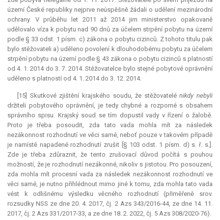
území České republiky nejprve neúspěšně žádali o udělení mezinárodní
ochrany. V průběhu let 2011 až 2014 jim ministerstvo opakovaně
udělovalo víza k pobytu nad 90 dnů za účelem strpění pobytu na území
podle § 33 odst. 1 písm. c) zákona o pobytu cizinců. Z tohoto titulu pak
bylo stěžovateli a) uděleno povolení k dlouhodobému pobytu za účelem
strpění pobytu na území podle § 43 zákona o pobytu cizinců s platností
od 4. 1. 2014 do 3. 7. 2014. Stěžovatelce bylo stejné pobytové oprávnění
uděleno s platností od 4. 1. 2014 do 3. 12. 2014.
[15] Skutkové zjištění krajského soudu, že stěžovatelé
nikdy nebyli
držiteli pobytového oprávnění, je tedy chybné a rozporné s obsahem
správního spisu. Krajský soud se tím dopustil vady v řízení o žalobě.
Proto je třeba posoudit, zda tato vada mohla mít za následek
nezákonnost rozhodnutí ve věci samé, neboť pouze v takovém případě
je namístě napadené rozhodnutí zrušit [§ 103 odst. 1 písm. d) s. ř. s.].
Zde je třeba zdůraznit, že tento zrušovací důvod počítá s pouhou
možností, že je rozhodnutí nezákonné, nikoliv s jistotou. Pro posouzení,
zda mohla mít procesní vada za následek nezákonnost rozhodnutí ve
věci samé, je nutno přihlédnout mimo jiné k tomu, zda mohla tato vada
vést k odlišnému výsledku věcného rozhodnutí (přiměřeně srov.
rozsudky NSS ze dne 20. 4. 2017, čj. 2 Azs 343/2016-44, ze dne 14. 11.
2017, čj. 2 Azs 331/2017-33, a ze dne 18. 2. 2022, čj. 5 Azs 308/2020-76).