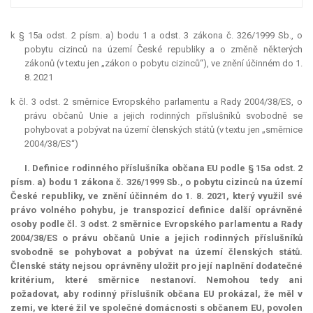
k § 15a odst. 2 písm. a) bodu 1 a odst. 3 zákona č. 326/1999 Sb., o
pobytu cizinců na území České republiky a o změně některých
zákonů (v textu jen „zákon o pobytu cizinců“), ve znění účinném do 1.
8. 2021
k čl. 3 odst. 2 směrnice Evropského parlamentu a Rady 2004/38/ES, o
právu občanů Unie a jejich rodinných příslušníků svobodně se
pohybovat a pobývat na území členských států (v textu jen „směrnice
2004/38/ES“)
I. Definice rodinného příslušníka občana EU podle § 15a odst. 2
písm. a) bodu 1 zákona č. 326/1999 Sb., o pobytu cizinců na území
České republiky, ve znění účinném do 1. 8. 2021, který využil své
právo volného pohybu, je transpozicí definice další oprávněné
osoby podle čl. 3 odst. 2 směrnice Evropského parlamentu a Rady
2004/38/ES o právu občanů Unie a jejich rodinných příslušníků
svobodně se pohybovat a pobývat na území členských států.
Členské státy nejsou oprávněny uložit pro její naplnění dodatečné
kritérium, které směrnice nestanoví. Nemohou tedy ani
požadovat, aby rodinný příslušník občana EU prokázal, že měl v
zemi, ve které žil ve společné domácnosti s občanem EU, povolen