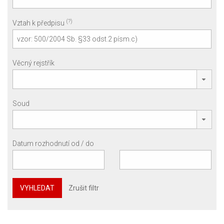
(?)
Vztah k předpisu
Věcný rejstřík
Soud
Datum rozhodnutí od / do
VYHLEDAT
Zrušit filtr