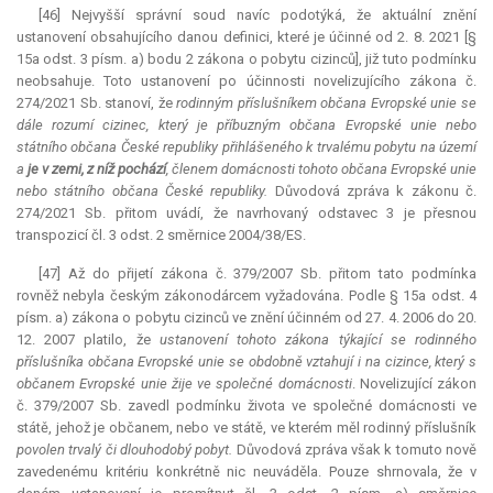
[46] Nejvyšší správní soud navíc podotýká, že aktuální znění
ustanovení obsahujícího danou definici, které je účinné od 2. 8. 2021 [§
15a odst. 3 písm. a) bodu 2 zákona o pobytu cizinců], již tuto podmínku
neobsahuje. Toto ustanovení po účinnosti novelizujícího zákona č.
274/2021 Sb. stanoví, že
rodinným příslušníkem občana Evropské unie se
dále rozumí cizinec, který je příbuzným občana Evropské unie nebo
státního občana České republiky přihlášeného k trvalému pobytu na území
a
je v zemi, z níž pochází
, členem domácnosti tohoto občana Evropské unie
nebo státního občana České republiky.
Důvodová zpráva k zákonu č.
274/2021 Sb. přitom uvádí, že navrhovaný odstavec 3 je přesnou
transpozicí čl. 3 odst. 2 směrnice 2004/38/ES.
[47] Až do přijetí zákona č. 379/2007 Sb. přitom tato podmínka
rovněž nebyla českým zákonodárcem vyžadována. Podle § 15a odst. 4
písm. a) zákona o pobytu cizinců ve znění účinném od 27. 4. 2006 do 20.
12. 2007 platilo, že
ustanovení tohoto zákona týkající se rodinného
příslušníka občana Evropské unie se obdobně vztahují i na cizince, který s
občanem Evropské unie žije ve společné domácnosti
. Novelizující zákon
č. 379/2007 Sb. zavedl podmínku života ve společné domácnosti ve
státě, jehož je občanem, nebo ve státě, ve kterém měl rodinný příslušník
povolen trvalý či dlouhodobý pobyt.
Důvodová zpráva však k tomuto nově
zavedenému kritériu konkrétně nic neuváděla. Pouze shrnovala, že v