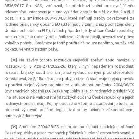
3536/2017 Sb. NSS, zdůraznil, že předchozí znění pro nynější věc
relevantního ustanovení je nutno vykládat v souladu s čl. 2 odst. 2 a čl. 3
odst. 1 a 2 směrnice 2004/38/ES, které definují osoby považované za
rodinné příslušníky občanů EU („kteří jsou v zemi, z níž pocházejí, členy
domácnosti občana EU“), i v těch případech, kdy občan České republiky,
od kterého jeho rodinný příslušník svou žádost odvíjí, nevyužil své právo
volného pohybu. Směrnice je totiž použitelná pouze nepřímo, na základě
odkazu ve vnitrostátním právu.
[38] Na závěry tohoto rozsudku Nejvyšší správní soud navázal v
rozsudku čj. 3 Azs 271/2022-26, který v nyní napadeném rozhodnutí
rozebral krajský soud a o šíři jehož výkladu se nyní přou stěžovatelé.
Konstatoval, že § 15a zákona o pobytu cizinců stanovuje stejná pravidla
a používá stejné výrazy pro situace v působnosti směrnice 2004/38/ES
(dynamických občanů EU/České republiky a jejich rodinných příslušníků)
i na situace čistě vnitrostátní (statických občanů České republiky a jejich
rodinných příslušníků). Pojmy obsažené v tomto ustanovení je tudíž, při
absenci výslovné odlišné legislativní volby učiněné zákonodárcem,
nutné vykládat stejně.
[39] Směrnice 2004/38/ES se proto na situaci statických občanů
České republiky a jejich rodinných příslušníků uplatní zprostředkovaně, a