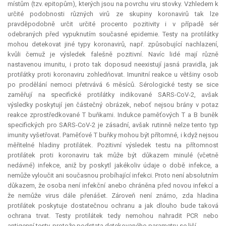
místům (tzv. epitopům), kterých jsou na povrchu viru stovky. Vzhledem k
určité podobnosti různých virů ze skupiny koronavirů tak lze
pravděpodobně určit určité procento pozitivity i v případě sér
odebraných před vypuknutím současné epidemie. Testy na protilátky
mohou detekovat jiné typy koronavirů, např. způsobující nachlazení,
kvůli čemuž je výsledek falešně pozitivní. Navíc lidé mají různě
nastavenou imunitu, i proto tak doposud neexistují jasná pravidla, jak
protilátky proti koronaviru zohledňovat. Imunitní reakce u většiny osob
po prodělání nemoci přetrvává 6 měsíců. Sérologické testy se sice
zaměřují na specifické protilátky indikované SARS-CoV-2, avšak
výsledky poskytují jen částečný obrázek, neboť nejsou brány v potaz
reakce zprostředkované T buňkami. Indukce paměťových T a B buněk
specifických pro SARS-CoV-2 je zásadní, avšak rutinně nelze tento typ
imunity vyšetřovat. Paměťové T buňky mohou být přítomné, i když nejsou
měřitelné hladiny protilátek. Pozitivní výsledek testu na přítomnost
protilátek proti koronaviru tak může být důkazem minulé (včetně
nedávné) infekce, aniž by poskytl jakékoliv údaje o době infekce, a
nemůže vyloučit ani současnou probíhající infekci. Proto není absolutním
důkazem, že osoba není infekční anebo chráněna před novou infekcí a
že nemůže virus dále přenášet. Zároveň není známo, zda hladina
protilátek poskytuje dostatečnou ochranu a jak dlouho bude taková
ochrana trvat. Testy protilátek tedy nemohou nahradit PCR nebo
antigenní testy, protože podstata detekovaného parametru se liší.