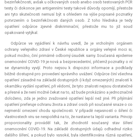
bezinfekčnosti, avšak u očkovaných osob anebo osob testovaných PCR
testy či dokonce jen antigenními testy takové důvody opomíjí, přestože
ani tyto skutečnosti nemusí být s ohledem na výše popsané poznatky
potvrzením o bezinfekčnosti daných osob. Z toho hlediska je tedy
opatření odpůrce zjevně diskriminační, přestože mu to již soud
opakovaně vytýkal.
Odpůrce ve vyjádření k návrhu uvedl, že je vrcholným orgánem
ochrany veřejného zdraví v České republice a orgány veřejné moci si,
pokud možno, činí primárně odborný úsudek samy. Současná epidemie
onemocnění COVID-19 je nová a bezprecedentní, přičemž poznatky o ní
se dynamicky vyvíjí. Proto nejsou k dispozici informace a podklady
běžně dostupné pro provedení správního uvážení. Odpůrce činí všechna
opatření zásadně na základě dostupných (i když omezených) znalostí k
okamžiku vydání opatření, při vědomí, že tyto znalosti nejsou dostatečné
a přesné a že není možné čekat na to, až bude prokázáno a jednoznačně
doloženo, zda je jedno zvažované opatření lepší než jiné. Při přijímání
opatření preferuje ochranu života a zdraví osob při současné snaze o co
nejmenší omezení chodu společnosti. V případě nejasností o šíření či
vlastnostech viru se nespoléhá na to, že nastane ta lepší varianta. Princip
proporcionality prováděl tak, že zhodnotil současný stav šíření
onemocnění COVID-19. Na základě dostupných údajů odhadnul riziko
dalšího šíření, a pokud bylo vysoké, byla identifikována různá opatření,