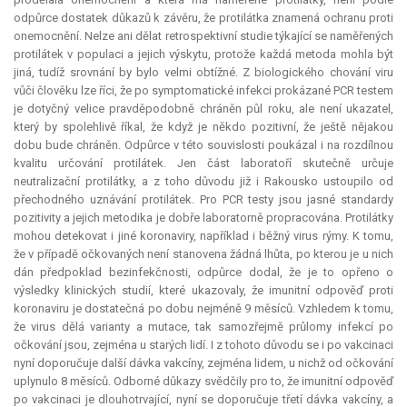
odpůrce dostatek důkazů k závěru, že protilátka znamená ochranu proti
onemocnění. Nelze ani dělat retrospektivní studie týkající se naměřených
protilátek v populaci a jejich výskytu, protože každá metoda mohla být
jiná, tudíž srovnání by bylo velmi obtížné. Z biologického chování viru
vůči člověku lze říci, že po symptomatické infekci prokázané PCR testem
je dotyčný velice pravděpodobně chráněn půl roku, ale není ukazatel,
který by spolehlivě říkal, že když je někdo pozitivní, že ještě nějakou
dobu bude chráněn. Odpůrce v této souvislosti poukázal i na rozdílnou
kvalitu určování protilátek. Jen část laboratoří skutečně určuje
neutralizační protilátky, a z toho důvodu již i Rakousko ustoupilo od
přechodného uznávání protilátek. Pro PCR testy jsou jasné standardy
pozitivity a jejich metodika je dobře laboratorně propracována. Protilátky
mohou detekovat i jiné koronaviry, například i běžný virus rýmy. K tomu,
že v případě očkovaných není stanovena žádná lhůta, po kterou je u nich
dán předpoklad bezinfekčnosti, odpůrce dodal, že je to opřeno o
výsledky klinických studií, které ukazovaly, že imunitní odpověď proti
koronaviru je dostatečná po dobu nejméně 9 měsíců. Vzhledem k tomu,
že virus dělá varianty a mutace, tak samozřejmě průlomy infekcí po
očkování jsou, zejména u starých lidí. I z tohoto důvodu se i po vakcinaci
nyní doporučuje další dávka vakcíny, zejména lidem, u nichž od očkování
uplynulo 8 měsíců. Odborné důkazy svědčily pro to, že imunitní odpověď
po vakcinaci je dlouhotrvající, nyní se doporučuje třetí dávka vakcíny, a