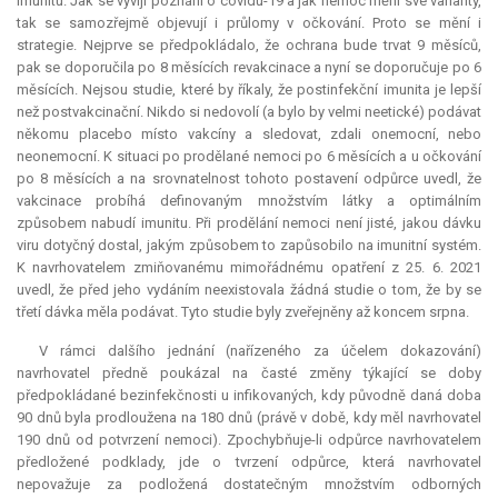
imunitu. Jak se vyvíjí poznání o covidu-19 a jak nemoc mění své varianty,
tak se samozřejmě objevují i průlomy v očkování. Proto se mění i
strategie. Nejprve se předpokládalo, že ochrana bude trvat 9 měsíců,
pak se doporučila po 8 měsících revakcinace a nyní se doporučuje po 6
měsících. Nejsou studie, které by říkaly, že postinfekční
imunita
je lepší
než postvakcinační. Nikdo si nedovolí (a bylo by velmi neetické) podávat
někomu placebo místo vakcíny a sledovat, zdali onemocní, nebo
neonemocní. K situaci po prodělané nemoci po 6 měsících a u očkování
po 8 měsících a na srovnatelnost tohoto postavení odpůrce uvedl, že
vakcinace probíhá definovaným množstvím látky a optimálním
způsobem nabudí imunitu. Při prodělání nemoci není jisté, jakou dávku
viru dotyčný dostal, jakým způsobem to zapůsobilo na imunitní systém.
K navrhovatelem zmiňovanému mimořádnému opatření z 25. 6. 2021
uvedl, že před jeho vydáním neexistovala žádná studie o tom, že by se
třetí dávka měla podávat. Tyto studie byly zveřejněny až koncem srpna.
V rámci dalšího jednání (nařízeného za účelem dokazování)
navrhovatel předně poukázal na časté změny týkající se doby
předpokládané bezinfekčnosti u infikovaných, kdy původně daná doba
90 dnů byla prodloužena na 180 dnů (právě v době, kdy měl navrhovatel
190 dnů od potvrzení nemoci). Zpochybňuje-li odpůrce navrhovatelem
předložené podklady, jde o tvrzení odpůrce, která navrhovatel
nepovažuje za podložená dostatečným množstvím odborných