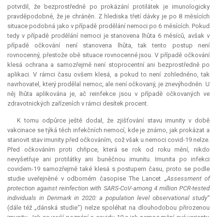
potvrdil, že bezprostředně po prokázání protilátek je imunologicky
pravděpodobné, že je chráněn. Z hlediska třetí dávky je po 8 měsících
situace podobná jako v případě prodělání nemoci po 6 měsících. Pokud
tedy v případě prodělání nemoci je stanovena lhůta 6 měsíců, avšak v
případě očkování není stanovena lhůta, tak tento postup není
rovnocenný, přestože obě situace rovnocenné jsou. V případě očkování
klesá ochrana a samozřejmě není stoprocentní ani bezprostředně po
aplikaci. V rámci času ovšem klesá, a pokud to není zohledněno, tak
navrhovatel, který prodělal nemoc, ale není očkovaný, je znevýhodněn. U
něj lhůta aplikována je, ač reinfekce jsou v případě očkovaných ve
zdravotnických zařízeních v rámci desítek procent.
K tomu odpůrce ještě dodal, že zjišťování stavu imunity v době
vakcinace se týká těch infekčních nemocí, kde je známo, jak prokázat a
stanovit stav imunity před očkováním, což však u nemoci covid-19 nelze.
Před očkováním proti chřipce, která se rok od roku mění, nikdo
nevyšetřuje ani protilátky ani buněčnou imunitu.
Imunita
po infekci
covidem-19 samozřejmě také klesá s postupem času, proto se podle
studie uveřejněné v odborném časopise The Lancet „
Assessment of
protection against reinfection with SARS
-
CoV
-
among 4 million PCR-tested
individuals in Denmark in 2020: a population level observational study
“
(dále též „dánská studie“) nelze spoléhat na dlouhodobou přirozenou