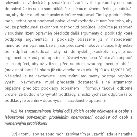
relevantních vědeckých poznatků a názorů zvolí. I pokud by se soud
domníval, že by se on sám přikláněl k jinému možnému řešení, nepřísluší
mu, aby do této odborné úvahy odpůrce vstupoval. Tím by popíral dělbu
moci, neboť by si osoboval právo věcně rozhodovat namísto toho, aby
pouze přezkoumal zákonnost rozhodnutí odpůrce. Odpůrce je zároveň
v soudním řízení oprávněn předložit další argumenty či podklady, které
podporují argumentaci a podklady obsažené již v napadeném
mimořádném opatření. Lze si jistě představit i takové situace, kdy nelze
po odpůrci požadovat, aby si domýšlel jakoukoliv myslitelnou
argumentaci, která proti opatření může být vznesena. V takovém případě
je na odpůrci, aby až v řízení před soudem svou argumentaci obhájil
(srov. např. bod 21 shora již citovaného rozsudku čj. 9 Ao 13/2021-36).
Následně je na navrhovateli, aby svými argumenty postoje odpůrce
vyvrátil. Navrhovatel musí předestřít dostatečně silné argumenty,
případně předložit podklady (obsahem i formou) takové odborné
úrovně, že budou s to vyvrátit podklady, z nichž vycházel odpůrce (a to
podklady
relevantní
v době vydání napadeného opatření).
VI.2 Ke srozumitelnosti kritérií odlišujících osoby očkované a osoby s
laboratorně potvrzeným proděláním onemocnění covid
-
19 od osob s
naměřenými protilátkami
[37] K tomu, aby se soud mohl zabývat tím (a uzavřít), zda je námitka