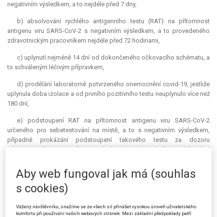
negativním výsledkem, a to nejdéle před 7 dny,
b) absolvování rychlého antigenního testu (RAT) na přítomnost
antigenu viru SARS-CoV-2 s negativním výsledkem, a to provedeného
zdravotnickým pracovníkem nejdéle před 72 hodinami,
c) uplynutí nejméně 14 dní od dokončeného očkovacího schématu, a
to schváleným léčivým přípravkem,
d) prodělání laboratorně potvrzeného onemocnění covid-19, jestliže
uplynula doba izolace a od prvního pozitivního testu neuplynulo více než
180 dní,
e) podstoupení RAT na přítomnost antigenu viru SARS-CoV-2
určeného pro sebetestování na místě, a to s negativním výsledkem,
případně prokázání podstoupení takového testu za dozoru
zdravotnického pracovníka prostřednictvím online služby nejdéle před
24 hodinami, rovněž s negativním výsledkem potvrzeným
poskytovatelem zdravotních služeb, anebo
Aby web fungoval jak má (souhlas
s cookies)
f) v případě osoby ve škole nebo školském zařízení doložením
čestného prohlášení anebo potvrzením školy o absolvování RAT na
přítomnost antigenu viru SARS-CoV-2 určeného pro sebetestování, a to s
Vážený návštěvníku, snažíme se ze všech sil přinášet vysokou úroveň uživatelského
komfortu při používání našich webových stránek. Mezi základní předpoklady patří
negativním výsledkem.