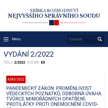
SBÍRKA ROZHODNUTÍ
NEJVYŠŠÍHO SPRÁVNÍHO SOUDU
Menu
VYDÁNÍ 2/2022
ČÍSLO:
2/2022
· ROČNÍK:
XX
4283/2022
PANDEMICKÝ ZÁKON: PROMĚNLIVOST
VĚDECKÝCH POZNATKŮ; ODBORNÁ ÚVAHA
TVŮRCE MIMOŘÁDNÝCH OPATŘENÍ;
PROTILÁTKY PROTI ONEMOCNĚNÍ COVID-