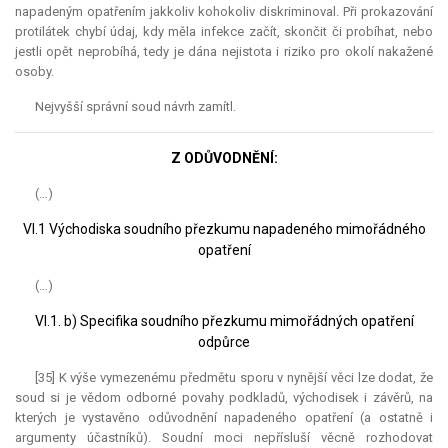
napadeným opatřením jakkoliv kohokoliv diskriminoval. Při prokazování
protilátek chybí údaj, kdy měla infekce začít, skončit či probíhat, nebo
jestli opět neprobíhá, tedy je dána nejistota i riziko pro okolí nakažené
osoby.
Nejvyšší správní soud návrh zamítl.
Z ODŮVODNĚNÍ:
(…)
VI.1 Východiska soudního přezkumu napadeného mimořádného
opatření
(…)
VI.1. b) Specifika soudního přezkumu mimořádných opatření
odpůrce
[35] K výše vymezenému předmětu sporu v nynější věci lze dodat, že
soud si je vědom odborné povahy podkladů, východisek i závěrů, na
kterých je vystavěno odůvodnění napadeného opatření (a ostatně i
argumenty účastníků). Soudní moci nepřísluší věcně rozhodovat