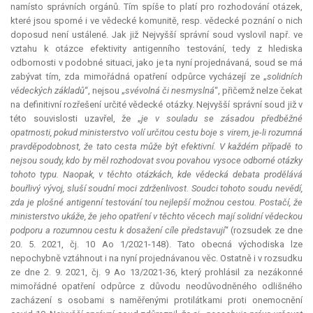
namísto správních orgánů. Tím spíše to platí pro rozhodování otázek,
které jsou sporné i ve vědecké komunitě, resp. vědecké poznání o nich
doposud není ustálené. Jak již Nejvyšší správní soud vyslovil např. ve
vztahu k otázce efektivity antigenního testování, tedy z hlediska
odbornosti v podobné situaci, jako je ta nyní projednávaná, soud se má
zabývat tím, zda mimořádná opatření odpůrce vycházejí ze „
solidních
vědeckých základů
“, nejsou „
svévolná či nesmyslná
“, přičemž nelze čekat
na definitivní rozřešení určité vědecké otázky. Nejvyšší správní soud již v
této souvislosti uzavřel, že „
je v souladu se zásadou předběžné
opatrnosti, pokud ministerstvo volí určitou cestu boje s virem, je
-
li rozumná
pravděpodobnost, že tato cesta může být efektivní. V každém případě to
nejsou soudy, kdo by měl rozhodovat svou povahou vysoce odborné otázky
tohoto typu. Naopak, v těchto otázkách, kde vědecká debata prodělává
bouřlivý vývoj, sluší soudní moci zdrženlivost. Soudci tohoto soudu nevědí,
zda je plošné antigenní testování tou nejlepší možnou cestou. Postačí, že
ministerstvo ukáže, že jeho opatření v těchto věcech mají solidní vědeckou
podporu a rozumnou cestu k dosažení cíle představují
“ (rozsudek ze dne
20. 5. 2021, čj. 10 Ao 1/2021-148). Tato obecná východiska lze
nepochybně vztáhnout i na nyní projednávanou věc. Ostatně i v rozsudku
ze dne 2. 9. 2021, čj. 9 Ao 13/2021-36, který prohlásil za nezákonné
mimořádné opatření odpůrce z důvodu neodůvodněného odlišného
zacházení s osobami s naměřenými protilátkami proti onemocnění