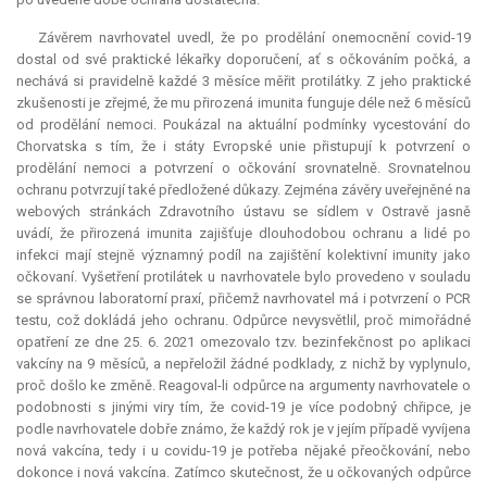
Závěrem navrhovatel uvedl, že po prodělání onemocnění covid-19
dostal od své praktické lékařky doporučení, ať s očkováním počká, a
nechává si pravidelně každé 3 měsíce měřit protilátky. Z jeho praktické
zkušenosti je zřejmé, že mu přirozená
imunita
funguje déle než 6 měsíců
od prodělání nemoci. Poukázal na aktuální podmínky vycestování do
Chorvatska s tím, že i státy Evropské unie přistupují k potvrzení o
prodělání nemoci a potvrzení o očkování srovnatelně. Srovnatelnou
ochranu potvrzují také předložené důkazy. Zejména závěry uveřejněné na
webových stránkách Zdravotního ústavu se sídlem v Ostravě jasně
uvádí, že přirozená
imunita
zajišťuje dlouhodobou ochranu a lidé po
infekci mají stejně významný podíl na zajištění kolektivní imunity jako
očkovaní. Vyšetření protilátek u navrhovatele bylo provedeno v souladu
se správnou laboratorní praxí, přičemž navrhovatel má i potvrzení o PCR
testu, což dokládá jeho ochranu. Odpůrce nevysvětlil, proč mimořádné
opatření ze dne 25. 6. 2021 omezovalo tzv. bezinfekčnost po aplikaci
vakcíny na 9 měsíců, a nepřeložil žádné podklady, z nichž by vyplynulo,
proč došlo ke změně. Reagoval-li odpůrce na argumenty navrhovatele o
podobnosti s jinými viry tím, že covid-19 je více podobný chřipce, je
podle navrhovatele dobře známo, že každý rok je v jejím případě vyvíjena
nová vakcína, tedy i u covidu-19 je potřeba nějaké přeočkování, nebo
dokonce i nová vakcína. Zatímco skutečnost, že u očkovaných odpůrce