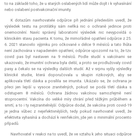
to na základě toho, že u starých oslabených lidí může dojít i k vyhasínání
nebo oslabení postvakcinační imunity.
K dotazům navrhovatele odpůrce při jednání především uvedl, že
výsledek testu na protilátky sám neříká nic o ochraně jedince proti
onemocnění. Navíc správný laboratorní výsledek nic nevypovídá o
klinickém stavu pacienta. K tomu, že mimořádné opatření odpůrce z 25.
6. 2021 stanovilo výjimku pro očkované v délce 9 měsíců a tato lhůta
není zachována v napadeném opatření, odpůrce upozornil na to, že tzv.
covid pas byl nastaven na 9 měsíců. Podle studií s vakcínami se
ukazovalo, že imunitní ochrana byla delší, a proto se prodlužovaly covid
pasy a čekalo se na výsledky dalších studií. Až v srpnu vyšly výsledky
klinické studie, která doporučovala u skupin rizikových, aby se
aplikovala třetí dávka a posílila se
imunita
. Ukázalo se, že ochrana je
přeci jen lepší u vysoce zranitelných, pokud se podá třetí dávka s
odstupem 8 měsíců. Ochrana žádnou vakcínou samozřejmě není
stoprocentní. Vakcína do veliké míry chrání před těžkým průběhem a
smrtí, a to i ty nejzranitelnější. Odpůrce dodal, že vakcína proti covid-19
je jedna vůbec z nejefektivnějších, tedy pokud navrhovatel uvedl, že
efektivita vyhasíná a dochází k reinfekcím, jde jen o minimální procento
případů.
Navrhovatel v reakci na to uvedl, že ve vztahu k jeho situaci odpůrce