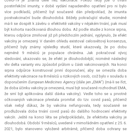
covid-19 je známa déle než vakcinace. Pokud tedy jde o trvání
postinfekční imunity, v době vydání napadeného opatření pro ni bylo
více podkladů, přičemž byl současně dán předpoklad, že
imunita
postvakcinační bude dlouhodobá. Běžely pokračující studie, nicméně
má-li se dospět k závěru o efektivitě vakcíny v nějakém trvání, pak musí
být
kohorta
naočkovaná dlouhou dobu. Až podle studie z konce srpna,
kterou odpůrce zmiňoval již při předchozím jednání, vyplynulo, že efekt
vakcíny je omezený. V daném ohledu existoval celosvětový konsenzus,
přičemž byly známy výsledky studií, které ukazovaly, že po dobu
nejméně 9 měsíců je populace chráněna. Jak pokračoval vývoj
sledování, ukazovalo se, že efekt je dlouhodobější, nicméně následný
vliv delta varianty viru způsobil průlom u části vakcinovaných. Na konci
srpna odpůrce konstruoval první doporučení, aby se omezila doba
efektivity vakcinace na 8 měsíců u rizikových osob, což bylo v souladu s
doporučením
European Medicines Agency
(dále jen „EMA“) (má-li se říct,
že doba účinku vakcíny je omezená, musí být současně rozhodnutí EMA,
že smí být aplikována další dávka vakcíny). Vedle toho se u prvotně
očkovaných vakcinace přestala promítat do tzv. covid pasů, přičemž
však nebyl důkaz, že by vakcína nefungovala, tedy současně se
prodlužovala doba trvání covid pasů do dalšího hodnocení efektivity
vakcín. Ještě na konci léta se předpokládalo, že efektivita vakcíny je
dlouhodobá. Období 9 měsíců, uvedené v mimořádném opatření z 25. 6.
2021, bylo stanoveno vyloženě arbitrárně, přičemž doba ochrany se