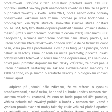
prodlužovala. Odpůrce v této souvislosti předložil soudu tzv. SPC
přípravku (mRNA vakcíny proti onemocnění covid-19) s tím, že se jedná
o podklad závazný v květnu roku 2021, podle něhož doba ochrany
poskytovaná vakcínou není známa, protože je stále hodnocena v
probíhajících klinických studiích. Konkrétní klinické studie dostává
pouze EMA, tedy tyto studie odpůrce předložit nemůže. Zmíněná doba 9
měsíců (užitá v mimořádném opatření z června 2021) uvedenému SPC
neodpovídá, nicméně mimořádné opatření není lékový předpis, ale
úřední opatření, které reflektovalo dohodu států o délce trvání tzv. covid
pasu, která pak byla prodloužena. Covid pas funguje na principu, podle
něhož si všechny země odsouhlasí určité parametry, přičemž lokální
odchylky nelze tolerovat. V současné době odpůrce neví, zda se bude v
covid pasu promítat doporučení třetí dávky. Zdůraznil, že covid pas je
úřední dokument sestavený na základě
evidence
-
based
medicíny na
základě toho, co je známo o efektivitě vakcíny, o biologickém chování
nemoci apod.
Odpůrce při jednání dále zdůraznil, že ve státech s vysokou
proočkovaností je malé riziko, že hodně lidí bude končit v nemocnicích.
Ochrana vakcínou znamená, že virus se bude populací šířit pomaleji,
většina nebude mít závažný průběh a končit v nemocnicích. Země s
vysokou proočkovaností mohly fakticky zrušit veškerá plošná opatření
na základě této „silné evidence“ z reálného života. Nejedná se o