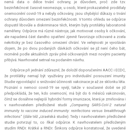
nemá data o délce trvání ochrany, je důvodem, proč zde tzv.
bezinfekčnost časově neomezuje, u osob, které prokazatelně prodělaly
onemocnění covid-19 a nebyly očkovány, jsou chybějící důkazy o trvání
ochrany důvodem omezení bezinfekčnosti. V tomto ohledu se odpůrce
dopustil libovůle a diskriminace těch, kterým byly protilátky laboratorně
naměřeny. Odpůrce má různé nástroje, jak motivovat osoby k očkování,
ale napadená část daného opatření zjevně favorizuje očkované a zcela
nekriticky je bez časového omezení chrání. Ve veřejnosti je vyvoláván
dojem, že po dvou podaných dávkách očkování se již není čeho bát,
nicméně podle aktuálních zpráv plně očkovaných mezi novými pacienty
přibývá. Navrhovatel setrval na podaném návrhu.
Odpůrce při jednání zdůraznil, že doložil doporučeními AACC i ECDC,
že protilátky nemají být využívány pro individuální posouzení imunity.
Studie vypovídající o snižování účinnosti vakcinace je až ze sklonku léta.
Poznání o nemoci covid-19 se vyvíjí, takže v současné době se již
předpokládá, že ten, kdo onemocní, má být do 6 měsíců vakcinován,
čímž se dosáhne nejlepší hybridní formy imunizace, která je zmiňována i
v navrhovatelem předložené studii „
Comparing SARS
-
CoV
-
2 natural
immunity to vaccine induced immunity: reinfections
versus
breakthrough
infections
“ (dále též „izraelská studie). Tedy i navrhovatelem předložené
studie potvrzují to, co říkal odpůrce. K navrhovatelem předloženým
studím RNDr. Krátké a RNDr. Šinkory odpůrce konstatoval, že uvedené