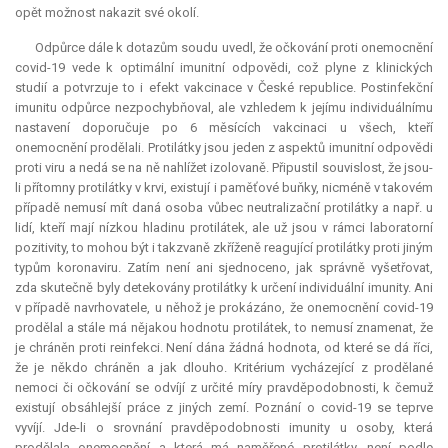
opět možnost nakazit své okolí.
Odpůrce dále k dotazům soudu uvedl, že očkování proti onemocnění
covid-19 vede k optimální imunitní odpovědi, což plyne z klinických
studií a potvrzuje to i efekt vakcinace v České republice. Postinfekční
imunitu odpůrce nezpochybňoval, ale vzhledem k jejímu individuálnímu
nastavení doporučuje po 6 měsících vakcinaci u všech, kteří
onemocnění prodělali. Protilátky jsou jeden z aspektů imunitní odpovědi
proti viru a nedá se na ně nahlížet izolovaně. Připustil souvislost, že jsou-
li přítomny protilátky v krvi, existují i paměťové buňky, nicméně v takovém
případě nemusí mít daná osoba vůbec neutralizační protilátky a např. u
lidí, kteří mají nízkou hladinu protilátek, ale už jsou v rámci laboratorní
pozitivity, to mohou být i takzvaně zkříženě reagující protilátky proti jiným
typům koronaviru. Zatím není ani sjednoceno, jak správně vyšetřovat,
zda skutečně byly detekovány protilátky k určení individuální imunity. Ani
v případě navrhovatele, u něhož je prokázáno, že onemocnění covid-19
prodělal a stále má nějakou hodnotu protilátek, to nemusí znamenat, že
je chráněn proti reinfekci. Není dána žádná hodnota, od které se dá říci,
že je někdo chráněn a jak dlouho. Kritérium vycházející z prodělané
nemoci či očkování se odvíjí z určité míry pravděpodobnosti, k čemuž
existují obsáhlejší práce z jiných zemí. Poznání o covid-19 se teprve
vyvíjí. Jde-li o srovnání pravděpodobnosti imunity u osoby, která
prodělala onemocnění a která má naměřené protilátky, není podle