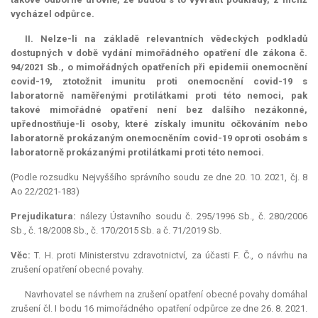
vycházel odpůrce.
II. Nelze-li na základě relevantních vědeckých podkladů
dostupných v době vydání mimořádného opatření dle zákona č.
94/2021 Sb., o mimořádných opatřeních při epidemii onemocnění
covid-19, ztotožnit imunitu proti onemocnění covid-19 s
laboratorně naměřenými protilátkami proti této nemoci, pak
takové mimořádné opatření není bez dalšího nezákonné,
upřednostňuje-li osoby, které získaly imunitu očkováním nebo
laboratorně prokázaným onemocněním covid-19 oproti osobám s
laboratorně prokázanými protilátkami proti této nemoci.
(Podle rozsudku Nejvyššího správního soudu ze dne 20. 10. 2021, čj. 8
Ao 22/2021-183)
Prejudikatura:
nálezy Ústavního soudu č. 295/1996 Sb., č. 280/2006
Sb., č. 18/2008 Sb., č. 170/2015 Sb. a č. 71/2019 Sb.
Věc:
T. H. proti Ministerstvu zdravotnictví, za účasti F. Č., o návrhu na
zrušení opatření obecné povahy.
Navrhovatel se návrhem na zrušení opatření obecné povahy domáhal
zrušení čl. I bodu 16 mimořádného opatření odpůrce ze dne 26. 8. 2021.