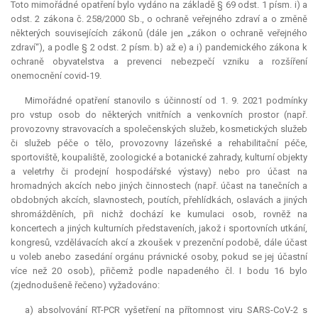
Toto mimořádné opatření bylo vydáno na základě § 69 odst. 1 písm. i) a
odst. 2 zákona č. 258/2000 Sb., o ochraně veřejného zdraví a o změně
některých souvisejících zákonů (dále jen „zákon o ochraně veřejného
zdraví“), a podle § 2 odst. 2 písm. b) až e) a i) pandemického zákona k
ochraně obyvatelstva a prevenci nebezpečí vzniku a rozšíření
onemocnění covid-19.
Mimořádné opatření stanovilo s účinností od 1. 9. 2021 podmínky
pro vstup osob do některých vnitřních a venkovních prostor (např.
provozovny stravovacích a společenských služeb, kosmetických služeb
či služeb péče o tělo, provozovny lázeňské a rehabilitační péče,
sportoviště, koupaliště, zoologické a botanické zahrady, kulturní objekty
a veletrhy či prodejní hospodářské výstavy) nebo pro účast na
hromadných akcích nebo jiných činnostech (např. účast na tanečních a
obdobných akcích, slavnostech, poutích, přehlídkách, oslavách a jiných
shromážděních, při nichž dochází ke kumulaci osob, rovněž na
koncertech a jiných kulturních představeních, jakož i sportovních utkání,
kongresů, vzdělávacích akcí a zkoušek v prezenční podobě, dále účast
u voleb anebo zasedání orgánu právnické osoby, pokud se jej účastní
více než 20 osob), přičemž podle napadeného čl. I bodu 16 bylo
(zjednodušeně řečeno) vyžadováno:
a) absolvování RT-PCR vyšetření na přítomnost viru SARS-CoV-2 s