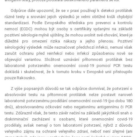
Odpůrce dále upozornil, že se v praxi používají k detekci protilátek
různé testy a srovnání jejich výsledků je velmi obtížné kvůli chybějící
standardizaci. Podle Evropského střediska pro prevenci a kontrolu
nemocí (ECDC) mohou být osoby s certifikáty vydanými na základě
pozitivní sérologie mylně ujištěny, že mohou uvolnit své chování, které je
důležité pro omezení rizika nákazy a jejího přenosu. Pozitivní
sérologický výsledek může naznačovat předchozí infekci, nemusí však
zaručit ochranu před reinfekcí nebo infekcí způsobenou nově se
objevující variantou. Složitost uznávání přítomnosti protilátek bez
laboratorně potvrzeného onemocnění covid-19 pomocí PCR testu
dokládá i skutečnost, že k tomuto kroku v Evropské unii přistoupilo
pouze Rakousko.
Z výše popsaných důvodů se tak odpůrce domníval, že potvrzení o
absolvování testu na přítomnost protilátek nelze postavit naroveň
laboratorně potvrzenému prodělání onemocnění covid-19 (po dobu 180
dnů), absolvovanému očkování nebo negativnímu antigennímu či PCR
testu. Zdůraznil však, že tento závěr nečiní na základě jakýchkoli snah o
diskriminační zacházení s osobami, které onemocnění covid-19
prodělaly, avšak nemají o tom laboratorní potvrzení, nýbrž z důvodu
veřejného zájmu na ochraně veřejného zdraví, neboť není zřejmé (ani