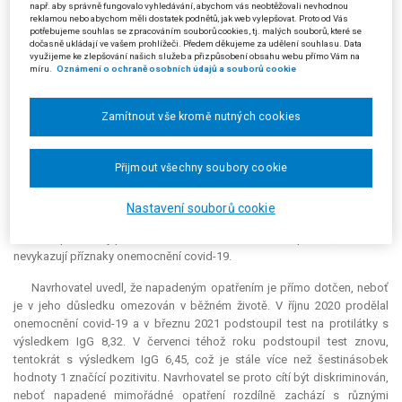
např. aby správně fungovalo vyhledávání, abychom vás neobtěžovali nevhodnou
reklamou nebo abychom měli dostatek podnětů, jak web vylepšovat. Proto od Vás
Napadené mimořádné opatření bylo s účinností od 13. 9. 2021
potřebujeme souhlas se zpracováním souborů cookies, tj. malých souborů, které se
změněno mimořádným opatřením odpůrce ze dne 10. 9. 2021 (ovšem
dočasně ukládají ve vašem prohlížeči. Předem děkujeme za udělení souhlasu. Data
využijeme ke zlepšování našich služeb a přizpůsobení obsahu webu přímo Vám na
toliko v částech, které nebyly podaným návrhem dotčeny) a následně
míru.
Oznámení o ochraně osobních údajů a souborů cookie
bylo s účinností od 30. 9. 2021 zrušeno mimořádným opatřením ze dne
27. 9. 2021.
Zamítnout vše kromě nutných cookies
Mimořádné opatření jednak přikazovalo provozovatelům a
poskytovatelům vyjmenovaných služeb a organizátorům akcí zajistit
dodržování stanovených podmínek, zákazníkům a účastníkům pak
Přijmout všechny soubory cookie
přikazovalo vstupovat do uzavřených prostor rámcově vyjmenovaných v
mimořádném opatření anebo se účastnit v něm uvedených akcí (s
Nastavení souborů cookie
výjimkou dětí do dovršení 6 let věku) pouze tehdy, pokud splňují výše
uvedené podmínky podle čl. I bodu 16 mimořádného opatření, a zároveň
nevykazují příznaky onemocnění covid-19.
Navrhovatel uvedl, že napadeným opatřením je přímo dotčen, neboť
je v jeho důsledku omezován v běžném životě. V říjnu 2020 prodělal
onemocnění covid-19 a v březnu 2021 podstoupil test na protilátky s
výsledkem IgG 8,32. V červenci téhož roku podstoupil test znovu,
tentokrát s výsledkem IgG 6,45, což je stále více než šestinásobek
hodnoty 1 značící pozitivitu. Navrhovatel se proto cítí být diskriminován,
neboť napadené mimořádné opatření rozdílně zachází s různými