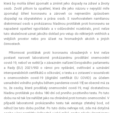
která by mohla šíření zpomalit a zmírnit jeho dopady na zdraví a životy
osob. Zvolil přitom ta opatření, která dle jeho názoru v nejvyšší míře
zpomalují šíření koronaviru a zároveň co nejmenším způsobem
dopadají na obyvatelstvo a práva osob. S navrhovatelem namítanou
diskriminací osob s prokázanou hladinou protilátek proti koronaviru se
napadené opatření vypořádalo a v odůvodnění rozebíralo, proč nelze
tuto skutečnost uznat jakožto doklad pro vstup do některých vnitřních a
vnějších prostor nebo pro účast na hromadných akcích a jiných
činnostech.
Přítomnost protilátek proti koronaviru obsažených v krvi nelze
postavit naroveň laboratorně prokázanému prodělání onemocnění
covid-19, neboť ve světě [a v závazném nařízení Evropského parlamentu
a Rady (EU) 2021/953 o rámci pro vydávání, ověřování a uznávání
interoperabilních certifikátů o očkování, o testu a o zotavení v souvislosti
s onemocněním covid-19 (digitální certifikát EU COVID) za účelem
usnadnění volného pohybu během pandemie covid-19] se obecně má za
to, že osoby, které prodělaly onemocnění covid-19, mají dostatečnou
hladinu protilátek po dobu 180 dní od prvního pozitivního testu. Po tuto
dobu na ně tak lze nahlížet jako na chráněné proti tomuto onemocnění. V
případě laboratorně prokázaného testu tak existuje zřetelný bod, od
něhož lze tuto dobu počítat. Po tuto dobu nehraje roli, zda má dotyčná