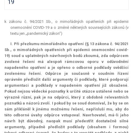
19
k zákonu č. 94/2021 Sb., o mimořádných opatřeních při epidemii
onemocnění COVID-19 a o změně některých souvisejících zákonů (v
textu jen „pandemický zákon“)
I. Při přezkumu mimořádného opatření (§ 13 zákona č. 94/2021
Sb., o mimořádných opatřeních při epidemii onemocnění covid-
19) soud u uplatněných návrhových bodů zkoumá, zda odpůrcem
zvolené řešení má alespoň rámcovou oporu v odůvodnění
napadeného opatření a je opřeno o odborné podklady svědčící
zvolenému řešení. Odpůrce je současně v soudním řízení
oprávněn předložit další argumenty či podklady, které podporují
argumentaci a podklady v napadeném opatření již obsažené.
Pokud nejsou vědecké poznatky k určité otázce ustálené nebo se
výrazně různí, pak je na odpůrci, který z obdobně relevantních
poznatků a názorů zvolí. I pokud by se soud domníval, že by se on
sám přikláněl k jinému možnému řešení, nepřísluší mu, aby do
této odborné úvahy odpůrce vstupoval. Navrhovatel, má-li jeho
návrh být důvodný, naopak musí předestřít dostatečně silné
argumenty, případně předložit podklady (obsahem i formou)
takové odborné úrovně, že budou s to vyvrátit podklady, z nichž