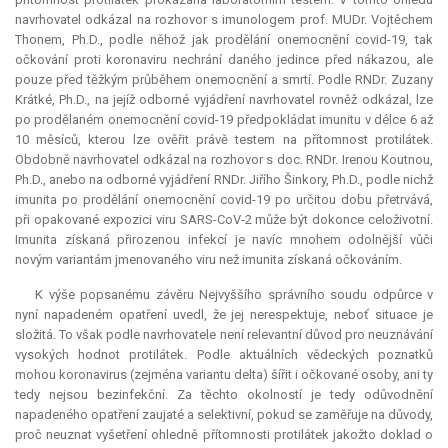
navrhovatel odkázal na rozhovor s imunologem prof. MUDr. Vojtěchem
Thonem, Ph.D., podle něhož jak prodělání onemocnění covid-19, tak
očkování proti koronaviru nechrání daného jedince před nákazou, ale
pouze před těžkým průběhem onemocnění a smrtí. Podle RNDr. Zuzany
Krátké, Ph.D., na jejíž odborné vyjádření navrhovatel rovněž odkázal, lze
po prodělaném onemocnění covid-19 předpokládat imunitu v délce 6 až
10 měsíců, kterou lze ověřit právě testem na přítomnost protilátek.
Obdobně navrhovatel odkázal na rozhovor s doc. RNDr. Irenou Koutnou,
Ph.D., anebo na odborné vyjádření RNDr. Jiřího Šinkory, Ph.D., podle nichž
imunita
po prodělání onemocnění covid-19 po určitou dobu přetrvává,
při opakované expozici viru SARS-CoV-2 může být dokonce celoživotní.
Imunita
získaná přirozenou infekcí je navíc mnohem odolnější vůči
novým variantám jmenovaného viru než
imunita
získaná očkováním.
K výše popsanému závěru Nejvyššího správního soudu odpůrce v
nyní napadeném opatření uvedl, že jej nerespektuje, neboť situace je
složitá. To však podle navrhovatele není
relevantní
důvod pro neuznávání
vysokých hodnot protilátek. Podle aktuálních vědeckých poznatků
mohou koronavirus (zejména variantu delta) šířit i očkované osoby, ani ty
tedy nejsou bezinfekční. Za těchto okolností je tedy odůvodnění
napadeného opatření zaujaté a selektivní, pokud se zaměřuje na důvody,
proč neuznat vyšetření ohledně přítomnosti protilátek jakožto doklad o