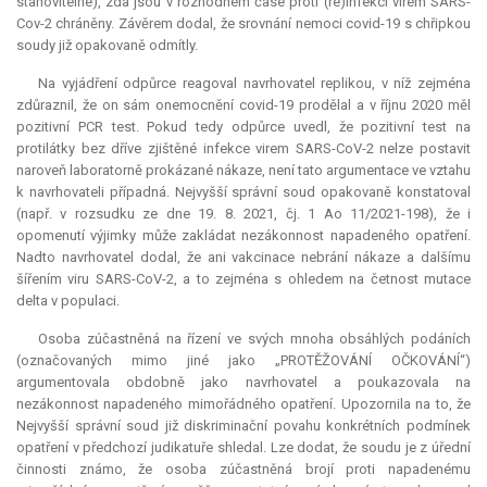
stanovitelné), zda jsou v rozhodném čase proti (re)infekci virem SARS-
Cov-2 chráněny. Závěrem dodal, že srovnání nemoci covid-19 s chřipkou
soudy již opakovaně odmítly.
Na vyjádření odpůrce reagoval navrhovatel replikou, v níž zejména
zdůraznil, že on sám onemocnění covid-19 prodělal a v říjnu 2020 měl
pozitivní PCR test. Pokud tedy odpůrce uvedl, že pozitivní test na
protilátky bez dříve zjištěné infekce virem SARS-CoV-2 nelze postavit
naroveň laboratorně prokázané nákaze, není tato argumentace ve vztahu
k navrhovateli případná. Nejvyšší správní soud opakovaně konstatoval
(např. v rozsudku ze dne 19. 8. 2021, čj. 1 Ao 11/2021-198), že i
opomenutí výjimky může zakládat nezákonnost napadeného opatření.
Nadto navrhovatel dodal, že ani vakcinace nebrání nákaze a dalšímu
šířením viru SARS-CoV-2, a to zejména s ohledem na četnost mutace
delta v populaci.
Osoba zúčastněná na řízení ve svých mnoha obsáhlých podáních
(označovaných mimo jiné jako „PROTĚŽOVÁNÍ OČKOVÁNÍ“)
argumentovala obdobně jako navrhovatel a poukazovala na
nezákonnost napadeného mimořádného opatření. Upozornila na to, že
Nejvyšší správní soud již diskriminační povahu konkrétních podmínek
opatření v předchozí judikatuře shledal. Lze dodat, že soudu je z úřední
činnosti známo, že osoba zúčastněná brojí proti napadenému