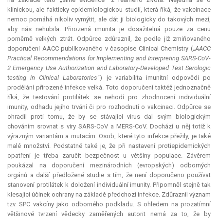
klinickou, ale fakticky epidemiologickou studii, která říká, že vakcinace
nemoc pomáhá nikoliv vymýtit, ale dát ji biologicky do takových mezí,
aby nás nehubila. Přirozená
imunita
je dosažitelná pouze za cenu
poměrně velkých ztrát. Odpůrce zdůraznil, že podle již zmiňovaného
doporučení AACC publikovaného v časopise Clinical Chemistry („
AACC
Practical Recommendations for Implementing and Interpreting SARS
-
CoV
-
2 Emergency Use Authorization and Laboratory
-
Developed Test Serologic
testing in Clinical Laboratories
“) je variabilita imunitní odpovědi po
prodělání přirozené infekce velká. Toto doporučení taktéž jednoznačně
říká, že testování protilátek se nehodí pro zhodnocení individuální
imunity, odhadu jejího trvání či pro rozhodnutí o vakcinaci. Odpůrce se
ohradil proti tomu, že by se stávající virus dal svým biologickým
chováním srovnat s viry SARS-CoV a MERS-CoV. Dochází u něj totiž k
výrazným variantám a mutacím. Osob, které tyto infekce přežily, je také
malé množství. Podstatné také je, že při nastavení protiepidemických
opatření je třeba zaručit bezpečnost u většiny populace. Závěrem
poukázal na doporučení mezinárodních (evropských) odborných
orgánů a další předložené studie s tím, že není doporučeno používat
stanovení protilátek k doložení individuální imunity. Připomněl stejně tak
klesající účinek ochrany na základě předchozí infekce. Zdůraznil význam
tzv. SPC vakcíny jako odborného podkladu. S ohledem na prozatímní
většinové tvrzení vědecky zaměřených autorit nemá za to, že by