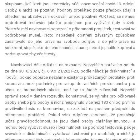
skupinami lidí, kteří jsou teoreticky vůči onemocnění covid-19 odolní.
Osoby, u nichž se pozitivní hodnoty protilátek pouze předpokládají s
ohledem na absolvování očkování anebo pozitivní PCR test, se nemusí
podrobovat testování jakožto podmínce pro využívání řady služeb.
Přestože měl navrhovatel potvrzení o přítomnosti protilátek, testování se
podrobovat musel. Proto napadené opatření závažným způsobem
zasahovalo do jeho práva na svobodu pohybu a do jeho práva na
soukromí, stejně jako do jeho finanční situace, neboť jej nutilo kupovat a
podstupovat zbytečné testy.
Navrhovatel dále odkázal na rozsudek Nejvyššího správního soudu
ze dne 30. 6. 2021, čj. 6 Ao 21/2021-23, podle něhož je diskriminací a
libovůlí, pokud odpůrce nezahrne existenci prokázaných protilátek proti
koronaviru mezi podmínky pro vstup do vnitřních prostor anebo pro
účast na hromadných akcích, aniž by to řádně zdůvodnil. Nejvyšší
správní soud v daném rozsudku konstatoval, že výjimka pro očkované
osoby anebo pro osoby, u nichž neuplynulo více než 180 dní od prvního
pozitivního testu na koronavirus, se zakládá na pouhém předpokladu
přítomnosti protilátek. Pokud však odpůrce zhodnotil, že postačuje
určitá pravděpodobnost, že jsou dané osoby chráněny imunitou, a
mohou tedy využívat služeb i bez nutnosti se podrobit testování, pak je
svévolné a diskriminační vyžadovat testování po osobách, u nichž je
přítomnost protilátek prokázána laboratorním testem. V tomto ohledu