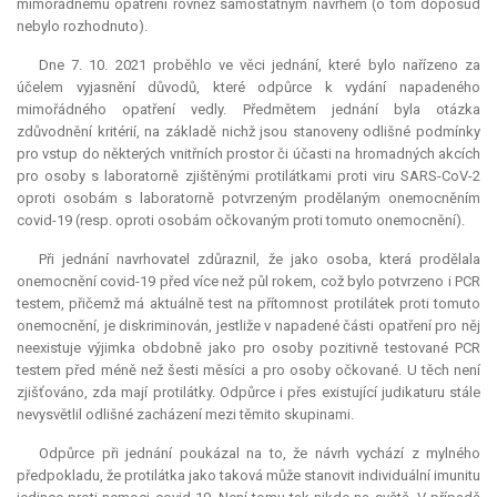
mimořádnému opatření rovněž samostatným návrhem (o tom doposud
nebylo rozhodnuto).
Dne 7. 10. 2021 proběhlo ve věci jednání, které bylo nařízeno za
účelem vyjasnění důvodů, které odpůrce k vydání napadeného
mimořádného opatření vedly. Předmětem jednání byla otázka
zdůvodnění kritérií, na základě nichž jsou stanoveny odlišné podmínky
pro vstup do některých vnitřních prostor či účasti na hromadných akcích
pro osoby s laboratorně zjištěnými protilátkami proti viru SARS-CoV-2
oproti osobám s laboratorně potvrzeným prodělaným onemocněním
covid-19 (resp. oproti osobám očkovaným proti tomuto onemocnění).
Při jednání navrhovatel zdůraznil, že jako osoba, která prodělala
onemocnění covid-19 před více než půl rokem, což bylo potvrzeno i PCR
testem, přičemž má aktuálně test na přítomnost protilátek proti tomuto
onemocnění, je diskriminován, jestliže v napadené části opatření pro něj
neexistuje výjimka obdobně jako pro osoby pozitivně testované PCR
testem před méně než šesti měsíci a pro osoby očkované. U těch není
zjišťováno, zda mají protilátky. Odpůrce i přes existující judikaturu stále
nevysvětlil odlišné zacházení mezi těmito skupinami.
Odpůrce při jednání poukázal na to, že návrh vychází z mylného
předpokladu, že protilátka jako taková může stanovit individuální imunitu