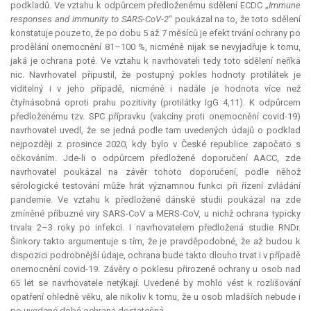
podkladů. Ve vztahu k odpůrcem předloženému sdělení ECDC „
Immune
responses and immunity to SARS
-
CoV
-
2
“ poukázal na to, že toto sdělení
konstatuje pouze to, že po dobu 5 až 7 měsíců je efekt trvání ochrany po
prodělání onemocnění 81–100 %, nicméně nijak se nevyjadřuje k tomu,
jaká je ochrana poté. Ve vztahu k navrhovateli tedy toto sdělení neříká
nic. Navrhovatel připustil, že postupný pokles hodnoty protilátek je
viditelný i v jeho případě, nicméně i nadále je hodnota více než
čtyřnásobná oproti prahu pozitivity (protilátky IgG 4,11). K odpůrcem
předloženému tzv. SPC přípravku (vakcíny proti onemocnění covid-19)
navrhovatel uvedl, že se jedná podle tam uvedených údajů o podklad
nejpozději z prosince 2020, kdy bylo v České republice započato s
očkováním. Jde-li o odpůrcem předložené doporučení AACC, zde
navrhovatel poukázal na závěr tohoto doporučení, podle něhož
sérologické testování může hrát významnou funkci při řízení zvládání
pandemie. Ve vztahu k předložené dánské studii poukázal na zde
zmíněné příbuzné viry SARS-CoV a MERS-CoV, u nichž ochrana typicky
trvala 2–3 roky po infekci. I navrhovatelem předložená studie RNDr.
Šinkory takto argumentuje s tím, že je pravděpodobné, že až budou k
dispozici podrobnější údaje, ochrana bude takto dlouho trvat i v případě
onemocnění covid-19. Závěry o poklesu přirozené ochrany u osob nad
65 let se navrhovatele netýkají. Uvedené by mohlo vést k rozlišování
opatření ohledně věku, ale nikoliv k tomu, že u osob mladších nebude i
po uvedené době ochrana dostatečná.