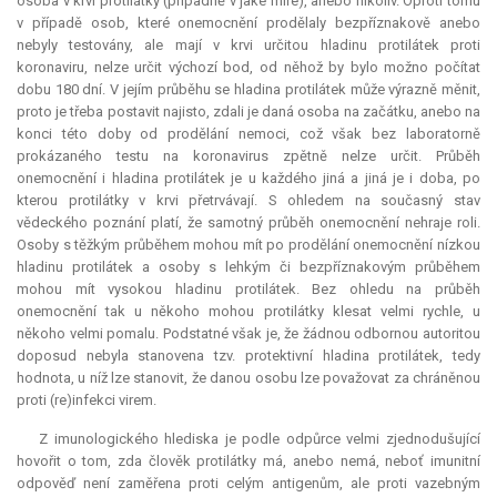
osoba v krvi protilátky (případně v jaké míře), anebo nikoliv. Oproti tomu
v případě osob, které onemocnění prodělaly bezpříznakově anebo
nebyly testovány, ale mají v krvi určitou hladinu protilátek proti
koronaviru, nelze určit výchozí bod, od něhož by bylo možno počítat
dobu 180 dní. V jejím průběhu se hladina protilátek může výrazně měnit,
proto je třeba postavit najisto, zdali je daná osoba na začátku, anebo na
konci této doby od prodělání nemoci, což však bez laboratorně
prokázaného testu na koronavirus zpětně nelze určit. Průběh
onemocnění i hladina protilátek je u každého jiná a jiná je i doba, po
kterou protilátky v krvi přetrvávají. S ohledem na současný stav
vědeckého poznání platí, že samotný průběh onemocnění nehraje roli.
Osoby s těžkým průběhem mohou mít po prodělání onemocnění nízkou
hladinu protilátek a osoby s lehkým či bezpříznakovým průběhem
mohou mít vysokou hladinu protilátek. Bez ohledu na průběh
onemocnění tak u někoho mohou protilátky klesat velmi rychle, u
někoho velmi pomalu. Podstatné však je, že žádnou odbornou autoritou
doposud nebyla stanovena tzv. protektivní hladina protilátek, tedy
hodnota, u níž lze stanovit, že danou osobu lze považovat za chráněnou
proti (re)infekci virem.
Z imunologického hlediska je podle odpůrce velmi zjednodušující
hovořit o tom, zda člověk protilátky má, anebo nemá, neboť imunitní
odpověď není zaměřena proti celým antigenům, ale proti vazebným