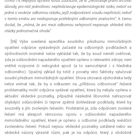
covid-19, Nejvyšší správní soud zdůraznil, že si „
neosobuje právo určovat
důvody, pro něž jednotlivec nepředstavuje epidemiologické riziko, neboť se
jedná o veskrze odbornou otázku, jejíž zodpovězení soudu nepřísluší, neboť
v tomto směru ani nedisponuje potřebnými odbornými znalostmi
“, k čemu
dodal, že „
vnímá, že ani mezi odbornou veřejností nepanuje ohledně této
otázky jednoznačná shoda
“.
[36] Výše uvedená specifika soudního přezkumu mimořádných
opatření odpůrce vystavěných začasté na odborných podkladech a
východiscích nicméně nelze vykládat tak, že by soud neměl ověřovat,
zda je odůvodnění napadeného opatření opřeno o
relevantní
zdroje, není
vnitřně rozporné či nelogické apod. (a to samozřejmě i z hlediska
odborného). Opačný výklad by totiž z povahy věci fakticky vylučoval
soudní přezkum mimořádných opatření. Shora citovaná východiska tedy
nelze vnímat tak, že by s odkazem na „přílišnou odbornost“ řešené
problematiky mohl odpůrce vydávat opatření, která by nebyla opřena o
aktuální vědecké poznatky, případně následně libovolně nahrazovat
chybějící odůvodnění či teprve zpětně dohledávat podklady, které by
souzněly s jím zvoleným řešením. Podstatné je, zda odpůrcem zvolené
řešení má alespoň rámcovou oporu v odůvodnění napadeného
mimořádného opatření, které je opřeno o odborné podklady svědčící
zvolenému řešení. Pokud nejsou vědecké poznatky ustálené nebo se
vědecké názory výrazně různí, pak je na odpůrci, který z obdobně