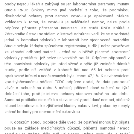
osoby nejsou lékaři a zabývají se jen laboratorními parametry imunity.
Studie RNDr. Šinkory mimo jiné vychází z toho, že podmínkou
dlouhodobé ochrany proti nemoci covid-19 je opakovaná infekce.
Vzhledem k tomu, že covid-19 je neléčitelná nemoc, nelze podle
odpůrce připustit přirozenou imunizaci. Ke studii RNDr. Krátké a
Zdravotního ústavu se sídlem v Ostravě odpůrce uvedl, že se v podstatě
jedná o kompilaci výsledků z laboratoří bez sjednocené metodiky.
Studie nebyla žádným způsobem registrována, tudíž ji nelze považovat
za zásadní odborný materiál. Jedná se o běžně placené laboratorní
výsledky protilátek, jež nelze univerzálně použít. Odpůrce připomněl v
této souvislosti výsledky jím předložené a výše již zmíněné dánské
studie, podle níž zvláště v kohortě lidí nad 65 let ochrana proti
opakované infekci u neočkovaných byla jenom 47,1 %. K navrhovatelem
zpochybňovanému sdělení ECDC odpůrce dodal, že data podporují
závěr o ochraně na dobu 6 měsíců, přičemž dané sdělení se týká
doložení toho, proč je interval ochrany stanoven právě na tuto dobu.
Samotná protilátka nic neříká o stavu imunity proti dané nemoci, přičemž
situaci lze přirovnat ke zjišťování hladiny cukru v krvi, pokud by nebyly
známé hodnoty pro onemocnění cukrovkou.
K dotazům soudu odpůrce dále uvedl, že opatření mohou být přijata
pouze na základě medicínských důkazů, přičemž samotná nemoc