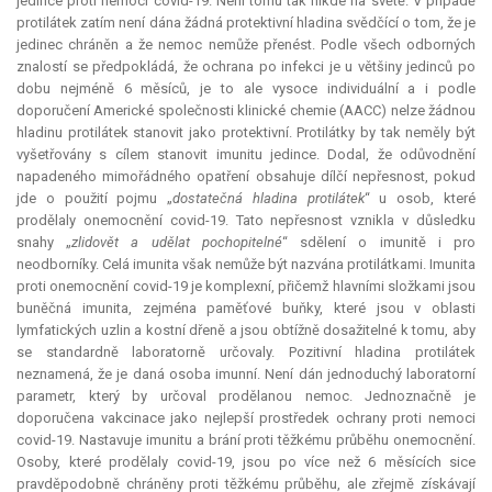
jedince proti nemoci covid-19. Není tomu tak nikde na světě. V případě
protilátek zatím není dána žádná protektivní hladina svědčící o tom, že je
jedinec chráněn a že nemoc nemůže přenést. Podle všech odborných
znalostí se předpokládá, že ochrana po infekci je u většiny jedinců po
dobu nejméně 6 měsíců, je to ale vysoce individuální a i podle
doporučení Americké společnosti klinické chemie (AACC) nelze žádnou
hladinu protilátek stanovit jako protektivní. Protilátky by tak neměly být
vyšetřovány s cílem stanovit imunitu jedince. Dodal, že odůvodnění
napadeného mimořádného opatření obsahuje dílčí nepřesnost, pokud
jde o použití pojmu „
dostatečná hladina protilátek
“ u osob, které
prodělaly onemocnění covid-19. Tato nepřesnost vznikla v důsledku
snahy „
zlidovět a udělat pochopitelné
“ sdělení o imunitě i pro
neodborníky. Celá
imunita
však nemůže být nazvána protilátkami.
Imunita
proti onemocnění covid-19 je komplexní, přičemž hlavními složkami jsou
buněčná
imunita
, zejména paměťové buňky, které jsou v oblasti
lymfatických uzlin a kostní dřeně a jsou obtížně dosažitelné k tomu, aby
se standardně laboratorně určovaly. Pozitivní hladina protilátek
neznamená, že je daná osoba imunní. Není dán jednoduchý laboratorní
parametr, který by určoval prodělanou nemoc. Jednoznačně je
doporučena vakcinace jako nejlepší prostředek ochrany proti nemoci
covid-19. Nastavuje imunitu a brání proti těžkému průběhu onemocnění.
Osoby, které prodělaly covid-19, jsou po více než 6 měsících sice
pravděpodobně chráněny proti těžkému průběhu, ale zřejmě získávají