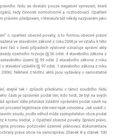
právního řádu se dostalo pouze negativní vymezení, které
rgánů, tedy činnosti normotvorné a rozhodovací. Opatření
 právním předpisem, v literatuře též někdy nazývaném jako
ízení" o opatření obecné povahy, a to formou obecné právní
bsažená ve stavebním zákoně z roku 2006 je ve vztahu k této
vní řád v šesti případech výslovně označuje správní akty
zásady územního rozvoje (§ 36 odst. 4 stavebního zákona z
 zastavěného území (§ 59 odst. 2 stavebního zákona z roku
í o stavební uzávěře (§ 97 odst. 1 stavebního zákona z roku
 2006). Některé z těchto aktů jsou vydávány v samostatné
ání, stejně tak i způsob přezkumu v rámci soudního řádu
jeho části je oprávněn podat ten, kdo tvrdí, že byl na svých
 správní dále přiznává zvláštní oprávnění podat návrh na
ní procesní legitimace zde není nijak omezena. Jak uvádí J.
 Ústavním soudu, podle něhož může zastupitelstvo obce podat
viz k tomu Vedral, J. Opatření obecné povahy.
Správní právo
,
je vyjma procesu pořizování územně plánovací dokumentace
ochrany práva obce na samosprávu (článek 8 a článek 100