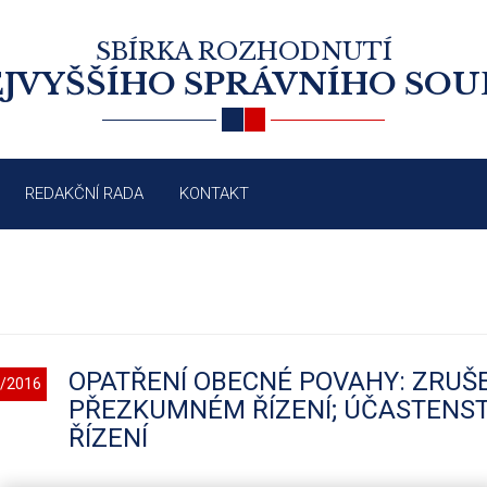
SBÍRKA ROZHODNUTÍ
JVYŠŠÍHO SPRÁVNÍHO SO
REDAKČNÍ RADA
KONTAKT
OPATŘENÍ OBECNÉ POVAHY: ZRUŠ
/2016
PŘEZKUMNÉM ŘÍZENÍ; ÚČASTENS
ŘÍZENÍ