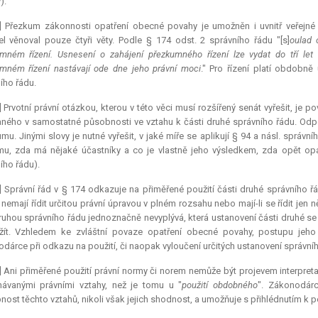
).
2] Přezkum zákonnosti opatření obecné povahy je umožněn i uvnitř veřejn
l věnoval pouze čtyři věty. Podle § 174 odst. 2 správního řádu "[s]
oulad 
mném řízení. Usnesení o zahájení přezkumného řízení lze vydat do tří let
mném řízení nastávají ode dne jeho právní moci
." Pro řízení platí obdobně
ího řádu.
] Prvotní právní otázkou, kterou v této věci musí rozšířený senát vyřešit, j
ného v samostatné působnosti ve vztahu k části druhé správního řádu. Odp
mu. Jinými slovy je nutné vyřešit, v jaké míře se aplikují § 94 a násl. správ
u, zda má nějaké účastníky a co je vlastně jeho výsledkem, zda opět opa
ího řádu).
] Správní řád v § 174 odkazuje na přiměřené použití části druhé správního řá
 nemají řídit určitou právní úpravou v plném rozsahu nebo mají-li se řídit jen
ruhou správního řádu jednoznačně nevyplývá, která ustanovení části druhé s
žít. Vzhledem ke zvláštní povaze opatření obecné povahy, postupu jeho
dárce při odkazu na použití, či naopak vyloučení určitých ustanovení správníh
] Ani přiměřené použití právní normy či norem nemůže být projevem interpreta
ávanými právními vztahy, než je tomu u "
použití obdobného
". Zákonodárc
ost těchto vztahů, nikoli však jejich shodnost, a umožňuje s přihlédnutím k 