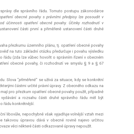
é správy dle správního řádu. Tomuto postupu zákonodárce
opatření obecné povahy s právními předpisy lze posoudit v
 od účinnosti opatření obecné povahy. Účinky rozhodnutí v
 ustanovení části první a přiměřeně ustanovení části druhé
e povaha přezkumu územního plánu, tj. opatření obecné povahy
ověď na tuto základní otázku předurčuje i povahu výsledku
ního řádu (zda lze vůbec hovořit o správním řízení v obecném
tření obecné povahy, či rozhodnutí ve smyslu § 9 a § 67
du. Slova "
přiměřeně
" se užívá za situace, kdy se konkrétní
 některými částmi určité právní úpravy. Z obecného odkazu na
e mají pro přezkum opatření obecné povahy použít, případně
 vydávání a rozsahu části druhé správního řádu měl být
o řádu konkrétnější.
ční libovůle, nepochybně však vyjadřuje volnější vztah mezi
e takovou úpravou dává v obecné rovině najevo určitou
povaze věci některé části odkazované úpravy nepoužít.