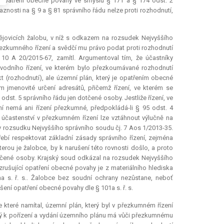
je opatření obecné povahy ve smyslu § 171 a § 174 odst. 2
aznosti na § 9 a § 81 správního řádu nelze proti rozhodnutí,
jovicích žalobu, v níž s odkazem na rozsudek Nejvyššího
přezkumného řízení a svědčí mu právo podat proti rozhodnutí
10 A 20/2015-67, zamítl. Argumentoval tím, že účastníky
vodního řízení, ve kterém bylo přezkoumávané rozhodnutí
 (rozhodnutí), ale územní plán, který je opatřením obecné
jmenovité určení adresátů, přičemž řízení, ve kterém se
odst. 5 správního řádu jen dotčené osoby. Jestliže řízení, ve
ní nemá ani řízení přezkumné, předpokládá-li § 95 odst. 4
 o účastenství v přezkumném řízení lze vztáhnout výlučně na
 rozsudku Nejvyššího správního soudu čj. 7 Aos 1/2013-35.
třebí respektovat základní zásady správního řízení, zejména
erou je žalobce, by k narušení této rovnosti došlo, a proto
otčené osoby. Krajský soud odkázal na rozsudek Nejvyššího
rušující opatření obecné povahy je z materiálního hlediska
 s. ř. s.. Žalobce bez soudní ochrany nezůstane, neboť
ní opatření obecné povahy dle § 101a s. ř. s.
 které namítal, územní plán, který byl v přezkumném řízení
ný k pořízení a vydání územního plánu má vůči přezkumnému