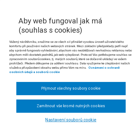
2 odst. 5 a § 174 odst. 2 správního řádu (č. 500/2004 Sb.)
Aby web fungoval jak má
1a soudního řádu správního ve znění zákonů č. 127/2005 Sb. a č. 303/2011 Sb.
(souhlas s cookies)
 Správní akt, kterým se v přezkumném řízení provedeném dle § 174 od
dat za opatření obecné povahy. Obec, jejíž územní plán byl zrušen, n
Vážený návštěvníku, snažíme se ze všech sil přinášet vysokou úroveň uživatelského
komfortu při používání našich webových stránek. Mezi základní předpoklady patří např.
 výsledku přezkumu odvolání. Za přiměřeného použití § 172 odst. 5 sp
aby správně fungovalo vyhledávání, abychom vás neobtěžovali nevhodnou reklamou nebo
 v přezkumném řízení proti návrhu výsledného aktu námitky.
abychom měli dostatek podnětů, jak web vylepšovat. Proto od Vás potřebujeme souhlas se
zpracováním souborů cookies, tj. malých souborů, které se dočasně ukládají ve vašem
prohlížeči. Předem děkujeme za udělení souhlasu. Data využijeme ke zlepšování našich
. Proti zrušení územního plánu v přezkumném řízení se mohou obec n
služeb a přizpůsobení obsahu webu přímo Vám na míru.
Oznámení o ochraně
 ř. s.
osobních údajů a souborů cookie
 rozsudku rozšířeného senátu Nejvyššího správního soudu ze dne 27.7.2016, čj. 
Přijmout všechny soubory cookie
dikatura:
č. 1831/2009 Sb. NSS, č. 1910/2009 Sb. NSS a č. 2321/2011 Sb. NSS
.
Zamítnout vše kromě nutných cookies
ěsto Vimperk proti Ministerstvu pro místní rozvoj, za účasti Marty M., o opatř
Nastavení souborů cookie
zhodnutím Krajského úřadu Jihočeského kraje vydaného v přezkumném řízen
.6.2011 - územní plán města Vimperk. Odvolání žalobce bylo pro nepřípustno
 opatření obecné povahy, resp. pořizování a vydávání územního plánu, exist