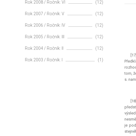
Rok 2008 / Ročník: VI
(12)
Rok 2007 / Ročník: V
(12)
Rok 2006 / Ročník: IV
(12)
Rok 2005 / Ročník: III
(12)
Rok 2004 / Ročník: II
(12)
[1
Rok 2003 / Ročník: I
(1)
Předkl
rozhod
tom, ž
s. nam
[1
předs
výsled
nesměř
je pod
stejné