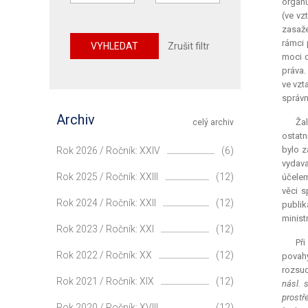
orgánu
(ve vz
zasaže
rámci 
VYHLEDAT
Zrušit filtr
moci d
práva.
ve vzt
správn
Archiv
Žal
celý archiv
ostatn
bylo z
Rok 2026 / Ročník: XXIV
(6)
vydava
Rok 2025 / Ročník: XXIII
(12)
účelem
věci s
Rok 2024 / Ročník: XXII
(12)
publik
minist
Rok 2023 / Ročník: XXI
(12)
Při
Rok 2022 / Ročník: XX
(12)
povahy
rozsud
Rok 2021 / Ročník: XIX
(12)
násl. 
prostř
Rok 2020 / Ročník: XVIII
(12)