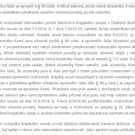
 nikoli účastníci řízení. Ani následné přezkumné řízení, jehož předmětem 
ího řádu ve spojení s § 95 odst. 4 téhož zákona, proto nemá účastníky. V náv
je výsledkem přezkumu opatření obecné povahy, podat odvolání.
oti rozhodnutí žalovaného podal žalobce u Krajského soudu v Českých Budě
ího soudu ze dne 7.3.2014, čj. 7 Aos 1/2013-35, namítal, že byl účastníkem 
ého úřadu odvolání. Krajský soud žalobu rozsudkem ze dne 8.4.2015, čj. 
mného řízení jsou obecně podle § 95 odst. 4 správního řádu účastníci pů
. V projednávané věci nebyl předmětem přezkoumání individuální správní akt
. Okruh adresátů opatření obecné povahy je vymezen obecně, chybí v něm 
ní obecné povahy vydává, nemá účastníky řízení, ale ve smyslu § 172 odst. 4 a 
 byl územní plán vydán, žádné účastníky řízení nemělo, pak účastníky říze
ího řádu, že účastníky jsou ti, kdo jimi byli v řízení původním. Ustanovení
umání správních rozhodnutí. Krajský soud nesouhlasil s názorem uvedeným v
aze o přiměřené aplikaci předpisů správního řádu (dle § 94 a násl.) je zapo
 rovnosti ve správním řízení. Přiznáním více práv jedné z dotčených osob, kt
ani žalobci jako samosprávnému celku přiznat více práv, než mají ostatní d
ího soudu ze dne 12.6.2014, čj. 4 Aos 4/2014-40, podle kterého rozhodnutí z
ením obecné povahy. Nejedná se tedy o rozhodnutí ve smyslu § 65 zákona
nutí krajského úřadu o zrušení územního plánu lze napadnout návrhem na zruše
ti rozsudku krajského soudu podal žalobce (stěžovatel) kasační stížnost, ve
, byl vydán v rámci jeho samostatné působnosti. Jako správní orgán přísluš