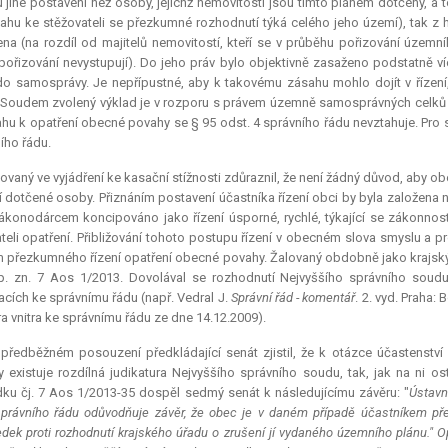
 jiné postavení než osoby, jejichž nemovitosti jsou tímto plánem dotčeny, 
tahu ke stěžovateli se přezkumné rozhodnutí týká celého jeho území), tak z h
na (na rozdíl od majitelů nemovitostí, kteří se v průběhu pořizování územn
pořizování nevystupují). Do jeho práv bylo objektivně zasaženo podstatně ví
o samosprávy. Je nepřípustné, aby k takovému zásahu mohlo dojít v řízení, 
 Soudem zvolený výklad je v rozporu s právem územně samosprávných celků na
ahu k opatření obecné povahy se § 95 odst. 4 správního řádu nevztahuje. Pro s
ího řádu.
ovaný ve vyjádření ke kasační stížnosti zdůraznil, že není žádný důvod, aby 
í dotčené osoby. Přiznáním postavení účastníka řízení obci by byla založena
ákonodárcem koncipováno jako řízení úsporné, rychlé, týkající se zákonnos
teli opatření. Přibližování tohoto postupu řízení v obecném slova smyslu a p
 přezkumného řízení opatření obecné povahy. Žalovaný obdobně jako krajský
p. zn. 7 Aos 1/2013. Dovolával se rozhodnutí Nejvyššího správního sou
acích ke správnímu řádu (např. Vedral J.
Správní řád - komentář
. 2. vyd. Praha:
ra vnitra ke správnímu řádu ze dne 14.12.2009).
 předběžném posouzení předkládající senát zjistil, že k otázce účastenstv
 existuje rozdílná
judikatura
Nejvyššího správního soudu, tak, jak na ni ost
ku čj. 7 Aos 1/2013-35 dospěl sedmý senát k následujícímu závěru: "
Ústavn
správního řádu odůvodňuje závěr, že obec je v daném případě účastníkem pře
edek proti rozhodnutí krajského úřadu o zrušení jí vydaného územního plánu." O