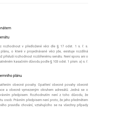
senátem
senátu
 rozhodnout v předložené věci dle § 17 odst. 1 s. ř. s.
plánu, o které v projednávané věci jde, existuje rozdílná
ž přísluší rozhodnout rozšířenému senátu. Není sporu ani o
latněném kasačním důvodu podle § 103 odst. 1 písm. a) s. ř.
zemního plánu
patřením obecné povahy. Opatření obecné povahy obecně
lace a obecně vymezeným okruhem adresátů. Jedná se o
ni právním předpisem. Rozhodnutím není z toho důvodu, že
čtu osob. Právním předpisem není proto, že jeho předmětem
ného pravidla chování, vztahujícího se na všechny případy