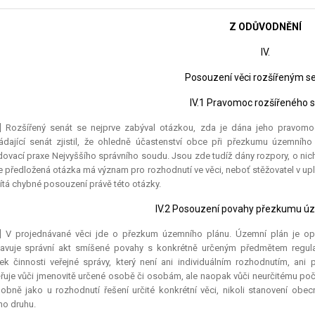
Z ODŮVODNĚNÍ
IV.
Posouzení věci rozšířeným 
IV.1 Pravomoc rozšířeného 
7] Rozšířený senát se nejprve zabýval otázkou, zda je dána jeho pravomoc
ádající senát zjistil, že ohledně účastenství obce při přezkumu územního 
ovací praxe Nejvyššího správního soudu. Jsou zde tudíž dány rozpory, o nich
e předložená otázka má význam pro rozhodnutí ve věci, neboť stěžovatel v up
ítá chybné posouzení právě této otázky.
IV.2 Posouzení povahy přezkumu ú
8] V projednávané věci jde o přezkum územního plánu. Územní plán je o
tavuje správní akt smíšené povahy s konkrétně určeným předmětem regu
ek činnosti veřejné správy, který není ani individuálním rozhodnutím, a
uje vůči jmenovitě určené osobě či osobám, ale naopak vůči neurčitému po
obně jako u rozhodnutí řešení určité konkrétní věci, nikoli stanovení obec
ho druhu.