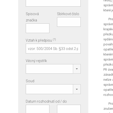
řádu),
správn
které 
Spisová
Sbírkové číslo
Pr
značka
správn
krajsk
přezku
vydáno
(?)
Vztah k předpisu
povahy
opatře
kterém
správn
Věcný rejstřík
přezko
Při úv
zásadu
nelze 
Soud
správn
opatř
rozhod
Datum rozhodnutí od / do
Pro
zrušen