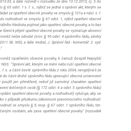
2013-33, a dále rozvedl v rozsudku ze dne 13.12.2013, čj. 5 As
 65 odst. 1 s. ř. s., nýbrž se jedná o správní akt, kterým se
ládat za opatření obecné povahy ve smyslu § 101a a násl. s. ř.
lo rozhodnutí ve smyslu § 67 odst. 1, nýbrž opatření obecné
iálního hlediska pojímat jako opatření obecné povahy, a to bez
že řízení k přijetí opatření obecné povahy se vyznačuje absencí
ovněž nelze odvolat (srov. § 95 odst. 4 správního řádu, závěry
11 Sb. NSS, a dále Vedral, J. Správní řád - komentář. 2. vyd.
)
."
ka rovněž opatřením obecné povahy, k čemuž dospěl Nejvyšší
. NSS: "
Správní akt, kterým se mění nebo ruší opatření obecné
ř. s. a části šesté správního řádu z roku 2004, nevyplývá-li ze
ené do části druhé správního řádu upravující obecná ustanovení
použít jen přiměřeně, neboť již samotný charakter opatření
avení dotčených osob (§ 172 odst. 4 a odst. 5 správního řádu)
 vydání opatření obecné povahy a rozhodnutí) vylučuje, aby se
ako v případě přezkumu zákonnosti pravomocného rozhodnutí.
dnutí ve smyslu § 9, resp. § 67 odst. 1 správního řádu, tzn.
 určeným osobám, ale zase opatření obecné povahy" (rozsudek