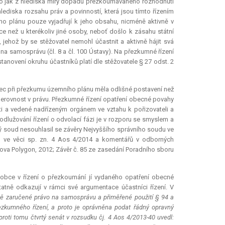
a to jak z hlediska míry dopadu přezkoumávaného rozhodnutí
lediska rozsahu práv a povinností, která jsou tímto řízením
ího plánu pouze vyjadřují k jeho obsahu, nicméně aktivně v
ce než u kterékoliv jiné osoby, neboť došlo k zásahu státní
jehož by se stěžovatel nemohl účastnit a aktivně hájit svá
 samosprávu (čl. 8 a čl. 100 Ústavy). Na přezkumné řízení
tanovení okruhu účastníků platí dle stěžovatele § 27 odst. 2
obec při přezkumu územního plánu měla odlišné postavení než
 nerovnost v právu. Přezkumné řízení opatření obecné povahy
ti a vedené nadřízeným orgánem ve vztahu k pořizovateli a
rodlužování řízení o odvolací fázi je v rozporu se smyslem a
 soud nesouhlasil se závěry Nejvyššího správního soudu ve
du ve věci sp. zn. 4 Aos 4/2014 a komentářů v odborných
 Bova Polygon, 2012; Závěr č. 85 ze zasedání Poradního sboru
í obce v řízení o přezkoumání jí vydaného opatření obecné
atně odkazují v rámci své argumentace účastníci řízení. V
ě zaručené právo na samosprávu a přiměřené použití § 94 a
zkumného řízení, a proto je oprávněna podat řádný opravný
proti tomu čtvrtý senát v rozsudku čj. 4 Aos 4/2013-40 uvedl: