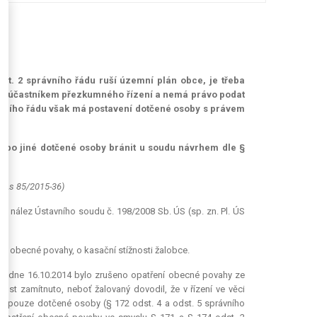
st. 2 správního řádu ruší územní plán obce, je třeba
ení účastníkem přezkumného řízení a nemá právo podat
rávního řádu však má postavení dotčené osoby s právem
ebo jiné dotčené osoby bránit u soudu návrhem dle §
5 As 85/2015-36)
; nález Ústavního soudu č. 198/2008 Sb. ÚS (sp. zn. Pl. ÚS
ení obecné povahy, o kasační stížnosti žalobce.
í dne 16.10.2014 bylo zrušeno opatření obecné povahy ze
st zamítnuto, neboť žalovaný dovodil, že v řízení ve věci
ují pouze dotčené osoby (§ 172 odst. 4 a odst. 5 správního