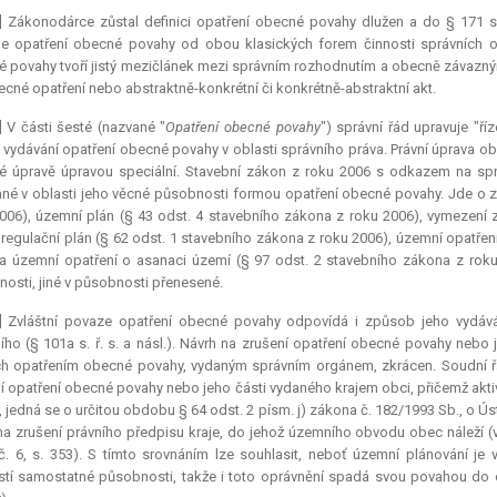
9] Zákonodárce zůstal definici opatření obecné povahy dlužen a do § 171 s
je opatření obecné povahy od obou klasických forem činnosti správních o
 povahy tvoří jistý mezičlánek mezi správním rozhodnutím a obecně závazným
cné opatření nebo abstraktně-konkrétní či konkrétně-
abstraktní
akt.
] V části šesté (nazvané "
Opatření obecné povahy
") správní řád upravuje "ř
 vydávání opatření obecné povahy v oblasti správního práva. Právní úprava o
 úpravě úpravou speciální. Stavební zákon z roku 2006 s odkazem na sprá
né v oblasti jeho věcné působnosti formou opatření obecné povahy. Jde o 
006), územní plán (§ 43 odst. 4 stavebního zákona z roku 2006), vymezení
 regulační plán (§ 62 odst. 1 stavebního zákona z roku 2006), územní opatřen
a územní opatření o asanaci území (§ 97 odst. 2 stavebního zákona z roku
osti, jiné v působnosti přenesené.
1] Zvláštní povaze opatření obecné povahy odpovídá i způsob jeho vydáv
ího (§ 101a s. ř. s. a násl.). Návrh na zrušení opatření obecné povahy nebo 
h opatřením obecné povahy, vydaným správním orgánem, zkrácen. Soudní řád
í opatření obecné povahy nebo jeho části vydaného krajem obci, přičemž aktiv
, jedná se o určitou obdobu § 64 odst. 2 písm. j) zákona č. 182/1993 Sb., o
na zrušení právního předpisu kraje, do jehož územního obvodu obec náleží (
č. 6, s. 353). S tímto srovnáním lze souhlasit, neboť územní plánování 
tí samostatné působnosti, takže i toto oprávnění spadá svou povahou do 