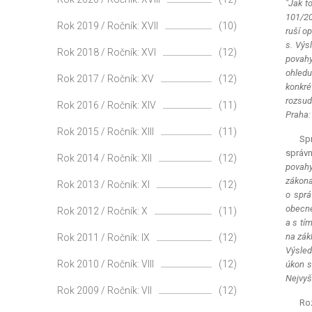
"Jak t
101/20
Rok 2019 / Ročník: XVII
(10)
ruší o
s. Výs
Rok 2018 / Ročník: XVI
(12)
povahy
ohledu
Rok 2017 / Ročník: XV
(12)
konkré
rozsud
Rok 2016 / Ročník: XIV
(11)
Praha:
Rok 2015 / Ročník: XIII
(11)
Spr
správn
Rok 2014 / Ročník: XII
(12)
povahy
zákona
Rok 2013 / Ročník: XI
(12)
o sprá
obecné
Rok 2012 / Ročník: X
(11)
a s tí
na zák
Rok 2011 / Ročník: IX
(12)
Výsled
Rok 2010 / Ročník: VIII
(12)
úkon s
Nejvyš
Rok 2009 / Ročník: VII
(12)
Roz