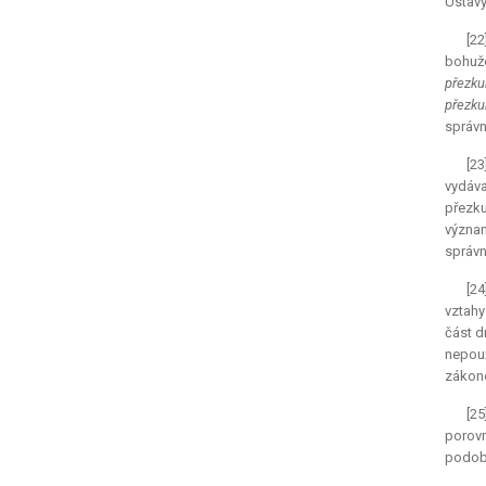
Ústavy
[2
bohuže
přezku
přezku
správn
[23
vydáva
přezku
význam
správn
[24
vztahy
část d
nepou
zákono
[25
porovn
podobn