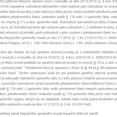
otiž judikoval Nejvyšší správní soud v rozsudku ze dne 24.10.2013, čj. 4 Aos 3/
13-40, napadené rozhodnutí žalovaného nelze pojímat jako rozhodnutí ve smyslu §
patření obecné povahy, a jako takový je třeba jej pro účely soudního přezkumu pok
ledkem přezkumného řízení, vedeného podle § 174 odst. 2 správního řádu, neby
 ve smyslu § 171 a násl. správního řádu. Rozhodnutí žalovaného je třeba z mater
 na to, že formálně byl tento akt označen jako rozhodnutí. [...] Vzhledem k tomu, 
tně určených účastníků, proti rozhodnutí o jeho zrušení v přezkumném řízení se r
ku Nejvyššího správního soudu ze dne 2.7.2010, čj. 7 As 21/2010-232, č. 2364/20
 Bova Polygon, 2012, s. 1387, třetí odstavec shora, s. 1391, druhý odstavec shora
ávní akt, kterým se ruší opatření obecné povahy, je z materiálního hledis
í soud již v rozsudku ze dne 24.10.2013, čj. 4 Aos 3/2013-33, č. 3005/2014 Sb
, je třeba rovněž pokládat za opatření obecné povahy ve smyslu § 101a a násl. s. 
 výslovně jinak." "Přezkumné řízení je upraveno v hlavě IX (§ 94 až § 99) zařaz
vním řízení. Těchto ustanovení však lze pro přezkum opatření obecné povahy 
 povahy jako hybridního správního aktu a z toho plynoucí zvláštní procesní post
m související nemožnost určení účastníků přezkumného řízení (odlišnost řízení o
ladě § 174 odst. 2 správního řádu vedlo přezkumné řízení stejným způsobem j
kem ‚přezkumného řízení' vedeného podle § 174 správního řádu proto není rozho
právního orgánu, kterým by se zakládala, měnila nebo rušila práva konkrétně
šího správního soudu ze dne 13.12.2013, čj. 5 As 101/2013-40)
.
šířený senát Nejvyššího správního soudu kasační stížnost zamítl.