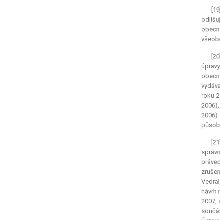
[1
odlišu
obecné
všeobe
[20
úpravy
obecné
vydáva
roku 2
2006),
2006) 
působn
[2
správn
právec
zrušen
Vedral
návrh 
2007, 
součás