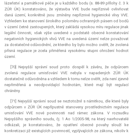
lázeňství a památkové péče je u každého bodu (s. 88-89 přílohy č. 3 k
ZÚR ÚK) konstatováno, že výstavba VVE bude nepříznivě ovlivňovat
daná území, konkrétně jsou zmíněny nepříznivé hygienické vlivy VVE.
Vzhledem ke stanovení širokého poloměru ochranných pásem od bodů
v území četně zastoupených, který zakládá vysokou míru regulace jinak
legální činnosti, však výše uvedené v podstatě obecné konstatování
negativních hygienických vlivů VVE na uvedená území nelze považovat
za dostatečné odůvodnění, ze kterého by bylo možno ověřit, že zvolená
přísná regulace je zcela přiměřená vysokému stupni ohrožení hodnot
území.
[70] Nejvyšší správní soud proto dospěl k závěru, že odpůrcem
zvolená regulace umisťování VVE nebyla v napadených ZÚR ÚK
dostatečně odůvodněna a vzhledem k tomu nelze ověřit, zda není zjevně
nepřiměřená a neodpovídající hodnotám, které mají být regulací
chráněny.
[71] Nejvyšší správní soud se neztotožnil s námitkou, dle které byly
odpůrcem v ZÚR ÚK nepřípustně stanoveny prostřednictvím regulace
umisťování VVE nové povinnosti nad rámec zákona. V rozsudku
Nejvyššího správního soudu, čj. 1 Ao 1/2005-98, na který navrhovatelé
odkázali, je konstatováno, že opatření obecné povahy slouží ke
konkretizaci již existujících povinností, vyplývajících ze zákona, nikoliv k