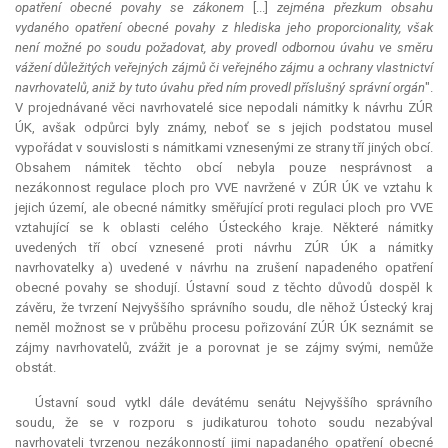
opatření obecné povahy se zákonem
[...]
zejména přezkum obsahu
vydaného opatření obecné povahy z hlediska jeho proporcionality, však
není možné po soudu požadovat, aby provedl odbornou úvahu ve směru
vážení důležitých veřejných zájmů či veřejného zájmu a ochrany vlastnictví
navrhovatelů, aniž by tuto úvahu před ním provedl příslušný správní orgán
".
V projednávané věci navrhovatelé sice nepodali námitky k návrhu ZÚR
ÚK, avšak odpůrci byly známy, neboť se s jejich podstatou musel
vypořádat v souvislosti s námitkami vznesenými ze strany tří jiných obcí.
Obsahem námitek těchto obcí nebyla pouze nesprávnost a
nezákonnost regulace ploch pro VVE navržené v ZÚR ÚK ve vztahu k
jejich území, ale obecné námitky směřující proti regulaci ploch pro VVE
vztahující se k oblasti celého Ústeckého kraje. Některé námitky
uvedených tří obcí vznesené proti návrhu ZÚR ÚK a námitky
navrhovatelky a) uvedené v návrhu na zrušení napadeného opatření
obecné povahy se shodují. Ústavní soud z těchto důvodů dospěl k
závěru, že tvrzení Nejvyššího správního soudu, dle něhož Ústecký kraj
neměl možnost se v průběhu procesu pořizování ZÚR ÚK seznámit se
zájmy navrhovatelů, zvážit je a porovnat je se zájmy svými, nemůže
obstát.
Ústavní soud vytkl dále devátému senátu Nejvyššího správního
soudu, že se v rozporu s judikaturou tohoto soudu nezabýval
navrhovateli tvrzenou nezákonností jimi napadaného opatření obecné