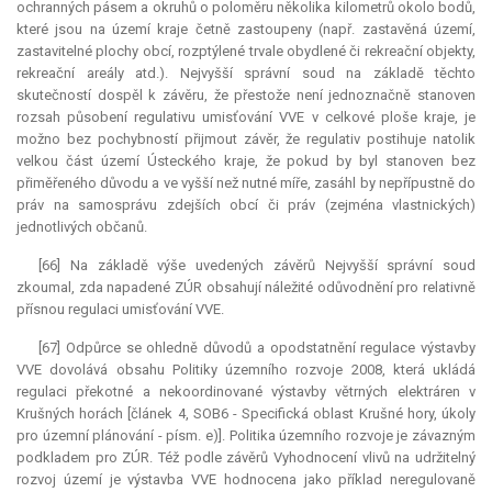
ochranných pásem a okruhů o poloměru několika kilometrů okolo bodů,
které jsou na území kraje četně zastoupeny (např. zastavěná území,
zastavitelné plochy obcí, rozptýlené trvale obydlené či rekreační objekty,
rekreační areály atd.). Nejvyšší správní soud na základě těchto
skutečností dospěl k závěru, že přestože není jednoznačně stanoven
rozsah působení regulativu umisťování VVE v celkové ploše kraje, je
možno bez pochybností přijmout závěr, že regulativ postihuje natolik
velkou část území Ústeckého kraje, že pokud by byl stanoven bez
přiměřeného důvodu a ve vyšší než nutné míře, zasáhl by nepřípustně do
práv na samosprávu zdejších obcí či práv (zejména vlastnických)
jednotlivých občanů.
[66] Na základě výše uvedených závěrů Nejvyšší správní soud
zkoumal, zda napadené ZÚR obsahují náležité odůvodnění pro relativně
přísnou regulaci umisťování VVE.
[67] Odpůrce se ohledně důvodů a opodstatnění regulace výstavby
VVE dovolává obsahu Politiky územního rozvoje 2008, která ukládá
regulaci překotné a nekoordinované výstavby větrných elektráren v
Krušných horách [článek 4, SOB6 - Specifická oblast Krušné hory, úkoly
pro územní plánování - písm. e)]. Politika územního rozvoje je závazným
podkladem pro ZÚR. Též podle závěrů Vyhodnocení vlivů na udržitelný
rozvoj území je výstavba VVE hodnocena jako příklad neregulovaně