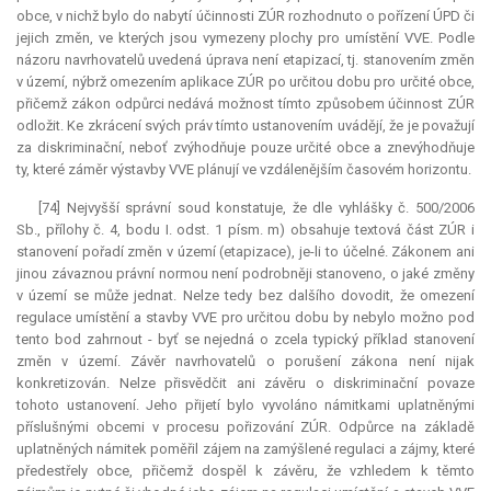
obce, v nichž bylo do nabytí účinnosti ZÚR rozhodnuto o pořízení ÚPD či
jejich změn, ve kterých jsou vymezeny plochy pro umístění VVE. Podle
názoru navrhovatelů uvedená úprava není etapizací, tj. stanovením změn
v území, nýbrž omezením aplikace ZÚR po určitou dobu pro určité obce,
přičemž zákon odpůrci nedává možnost tímto způsobem účinnost ZÚR
odložit. Ke zkrácení svých práv tímto ustanovením uvádějí, že je považují
za diskriminační, neboť zvýhodňuje pouze určité obce a znevýhodňuje
ty, které záměr výstavby VVE plánují ve vzdálenějším časovém horizontu.
[74] Nejvyšší správní soud konstatuje, že dle vyhlášky č. 500/2006
Sb., přílohy č. 4, bodu I. odst. 1 písm. m) obsahuje textová část ZÚR i
stanovení pořadí změn v území (etapizace), je-li to účelné. Zákonem ani
jinou závaznou právní normou není podrobněji stanoveno, o jaké změny
v území se může jednat. Nelze tedy bez dalšího dovodit, že omezení
regulace umístění a stavby VVE pro určitou dobu by nebylo možno pod
tento bod zahrnout - byť se nejedná o zcela typický příklad stanovení
změn v území. Závěr navrhovatelů o porušení zákona není nijak
konkretizován. Nelze přisvědčit ani závěru o diskriminační povaze
tohoto ustanovení. Jeho přijetí bylo vyvoláno námitkami uplatněnými
příslušnými obcemi v procesu pořizování ZÚR. Odpůrce na základě
uplatněných námitek poměřil zájem na zamýšlené regulaci a zájmy, které
předestřely obce, přičemž dospěl k závěru, že vzhledem k těmto