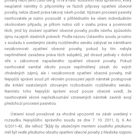
povahy nebo jeho části dle § 101a a násl. soudního řádu správního, který
neuplatnil námitky či připomínky ve fázích přípravy opatření obecné
povahy, nelze zbavit práva takový návrh podat. Význam procesní pasivity
navrhovatele je nutno posoudit s přihlédnutím ke všem individuálním
okolnostem případu, je přitom nutno vzít v úvahu práva a povinnosti
těch, jimž by zrušení opatření obecné povahy podle návrhu způsobilo
újmu na jejich vlastních právech. Podle názoru Ústavního soudu je nutno
v souladu s uvedenými závěry rozšířeného senátu zabývat se námitkami
nezákonnosti opatření obecné povahy, pokud by tím nebyla
nepřiměřeně zasažena práva těch subjektů, jež dosud jednaly v dobré
víře v zákonnost napadeného opatření obecné povahy. Pokud
navrhovatel namítal nikoliv pouze nepřiměřený zásah do svých
chráněných zájmů, ale i nezákonnost opatření obecné povahy, měl
Nejvyšší správní soud při věcném posouzení jejich námitek postupovat
dle kritérií nastolených citovaným rozhodnutím rozšířeného senátu.
Namísto toho Nejvyšší správní soud pouze obecně uvedl, že
navrhovatelé věcné nepřezkoumání vznesených námitek zavinili svojí
předchozí procesní pasivitou.
Ústavní soud považoval za vhodné upozornit na závěr uvedený v
rozsudku Nejvyššího správního soudu ze dne 7. 10. 2011, čj. 6 Ao
5/2011-43, dle něhož "[k]
dy by skutečným meritem soudního přezkumu
měl být vedle přezkumu obsahu opatření obecné povahy z hlediska rozporu