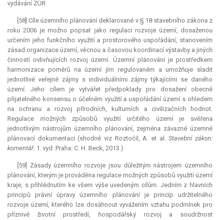
vydávání ZÚR.
[58] Cíle územního plánování deklarované v § 18 stavebního zákona z
roku 2006 je možno popsat jako regulaci rozvoje území, dosaženou
určením jeho funkčního využití a prostorového uspořádání, stanovením
zásad organizace území, věcnou a časovou koordinací výstavby a jiných
činností ovlivňujících rozvoj území. Územní plánování je prostředkem
harmonizace poměrů na území jím regulovaném a umožňuje sladit
jednotlivé veřejné zájmy s individuálními zájmy týkajícími se daného
území. Jeho cílem je vytvářet předpoklady pro dosažení obecně
přijatelného konsensu o účelném využití a uspořádání území s ohledem
na ochranu a rozvoj přírodních, kulturních a civilizačních hodnot.
Regulace možných způsobů využití určitého území je svěřena
jednotlivým nástrojům územního plánování, zejména závazné územně
plánovací dokumentaci (shodně viz Roztočil, A. et al.
Stavební zákon:
komentář
. 1. vyd. Praha: C. H. Beck, 2013.)
[59] Zásady územního rozvoje jsou důležitým nástrojem územního
plánování, kterým je prováděna regulace možných způsobů využití území
kraje, s přihlédnutím ke všem výše uvedeným cílům. Jedním z hlavních
principů právní úpravy územního plánování je princip udržitelného
rozvoje území, kterého lze dosáhnout vyvážením vztahu podmínek pro
příznivé životní prostředí, hospodářský rozvoj a soudržnost