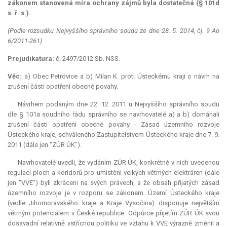
zákonem stanovená míra ochrany zájmů byla dostatečná (§ 101d
s. ř. s.).
(Podle rozsudku Nejvyššího správního soudu ze dne 28. 5. 2014, čj. 9 Ao
6/2011-261)
Prejudikatura:
č. 2497/2012 Sb. NSS.
Věc:
a) Obec Petrovice a b) Milan K. proti Ústeckému kraji o návrh na
zrušení části opatření obecné povahy.
Návrhem podaným dne 22. 12. 2011 u Nejvyššího správního soudu
dle § 101a soudního řádu správního se navrhovatelé a) a b) domáhali
zrušení části opatření obecné povahy - Zásad územního rozvoje
Ústeckého kraje, schváleného Zastupitelstvem Ústeckého kraje dne 7. 9.
2011 (dále jen "ZÚR ÚK").
Navrhovatelé uvedli, že vydáním ZÚR ÚK, konkrétně v nich uvedenou
regulací ploch a koridorů pro umístění velkých větrných elektráren (dále
jen "VVE") byli zkráceni na svých právech, a že obsah přijatých zásad
územního rozvoje je v rozporu se zákonem. Území Ústeckého kraje
(vedle Jihomoravského kraje a Kraje Vysočina) disponuje největším
větrným potenciálem v České republice. Odpůrce přijetím ZÚR ÚK svou
dosavadní relativně vstřícnou politiku ve vztahu k VVE výrazně změnil a