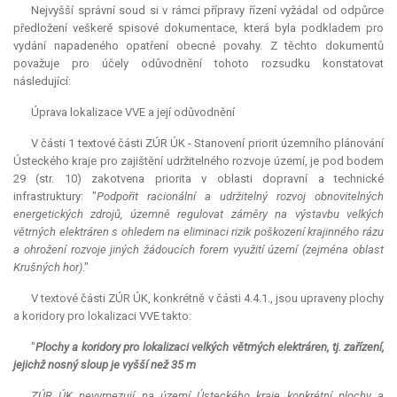
Nejvyšší správní soud si v rámci přípravy řízení vyžádal od odpůrce
předložení veškeré spisové dokumentace, která byla podkladem pro
vydání napadeného opatření obecné povahy. Z těchto dokumentů
považuje pro účely odůvodnění tohoto rozsudku konstatovat
následující:
Úprava lokalizace VVE a její odůvodnění
V části 1 textové části ZÚR ÚK - Stanovení priorit územního plánování
Ústeckého kraje pro zajištění udržitelného rozvoje území, je pod bodem
29 (str. 10) zakotvena
priorita
v oblasti dopravní a technické
infrastruktury: "
Podpořit racionální a udržitelný rozvoj obnovitelných
energetických zdrojů, územně regulovat záměry na výstavbu velkých
větrných elektráren s ohledem na eliminaci rizik poškození krajinného rázu
a ohrožení rozvoje jiných žádoucích forem využití území (zejména oblast
Krušných hor)
."
V textové části ZÚR ÚK, konkrétně v části 4.4.1., jsou upraveny plochy
a koridory pro lokalizaci VVE takto:
"
Plochy a koridory pro lokalizaci velkých větrných elektráren, tj. zařízení,
jejichž nosný sloup je vyšší než 35 m
ZÚR ÚK nevymezují na území Ústeckého kraje konkrétní plochy a