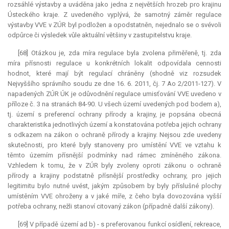
rozsáhlé výstavby a uváděna jako jedna z největších hrozeb pro krajinu
Ústeckého kraje. Z uvedeného vyplývá, že samotný záměr regulace
výstavby VVE v ZÚR byl podložen a opodstatněn, nejednalo se o svévoli
odpůrce či výsledek vůle aktuální většiny v zastupitelstvu kraje.
[68] Otázkou je, zda míra regulace byla zvolena přiměřeně, tj. zda
míra přísnosti regulace u konkrétních lokalit odpovídala cennosti
hodnot, které mají být regulací chráněny (shodně viz rozsudek
Nejvyššího správního soudu ze dne 16. 6. 2011, čj. 7 Ao 2/2011-127). V
napadených ZÚR ÚK je odůvodnění regulace umisťování VVE uvedeno v
příloze č. 3 na stranách 84-90. U všech území uvedených pod bodem a),
tj. území s preferencí ochrany přírody a krajiny, je popsána obecná
charakteristika jednotlivých území a konstatována potřeba jejich ochrany
s odkazem na zákon o ochraně přírody a krajiny. Nejsou zde uvedeny
skutečnosti, pro které byly stanoveny pro umístění VVE ve vztahu k
těmto územím přísnější podmínky nad rámec zmíněného zákona.
Vzhledem k tomu, že v ZÚR byly zvoleny oproti zákonu o ochraně
přírody a krajiny podstatně přísnější prostředky ochrany, pro jejich
legitimitu bylo nutné uvést, jakým způsobem by byly příslušné plochy
umístěním VVE ohroženy a v jaké míře, z čeho byla dovozována vyšší
potřeba ochrany, nežli stanoví citovaný zákon (případně další zákony).
[69] V případě území ad b) - s preferovanou funkcí osídlení, rekreace,