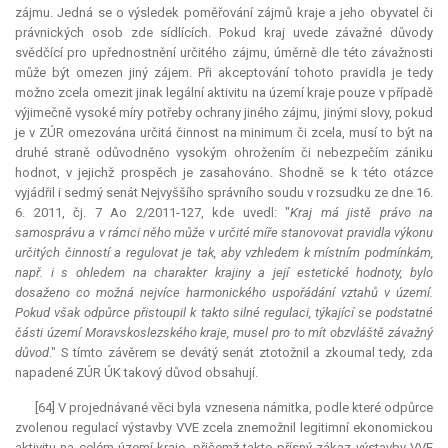
zájmu. Jedná se o výsledek poměřování zájmů kraje a jeho obyvatel či
právnických osob zde sídlících. Pokud kraj uvede závažné důvody
svědčící pro upřednostnění určitého zájmu, úměrně dle této závažnosti
může být omezen jiný zájem. Při akceptování tohoto pravidla je tedy
možno zcela omezit jinak legální aktivitu na území kraje pouze v případě
výjimečně vysoké míry potřeby ochrany jiného zájmu, jinými slovy, pokud
je v ZÚR omezována určitá činnost na minimum či zcela, musí to být na
druhé straně odůvodněno vysokým ohrožením či nebezpečím zániku
hodnot, v jejichž prospěch je zasahováno. Shodně se k této otázce
vyjádřil i sedmý senát Nejvyššího správního soudu v rozsudku ze dne 16.
6. 2011, čj. 7 Ao 2/2011-127, kde uvedl: "
Kraj má jistě právo na
samosprávu a v rámci něho může v určité míře stanovovat pravidla výkonu
určitých činností a regulovat je tak, aby vzhledem k místním podmínkám,
např. i s ohledem na charakter krajiny a její estetické hodnoty, bylo
dosaženo co možná nejvíce harmonického uspořádání vztahů v území.
Pokud však odpůrce přistoupil k takto silné regulaci, týkající se podstatné
části území Moravskoslezského kraje, musel pro to mít obzvláště závažný
důvod
." S tímto závěrem se devátý senát ztotožnil a zkoumal tedy, zda
napadené ZÚR ÚK takový důvod obsahují.
[64] V projednávané věci byla vznesena námitka, podle které odpůrce
zvolenou regulací výstavby VVE zcela znemožnil legitimní ekonomickou
aktivitu na celém území kraje, přičemž takto přísný zákaz výstavby VVE