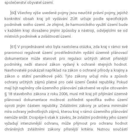
společenství obyvatel území.
[60] Všechny výše uvedené pojmy jsou neurčité právní pojmy, jejichž
konkrétní obsah kraj při vydávání ZÚR určuje podle specifických
podmínek svého území. Je zřejmé, že harmonického využití území bude
v každém kraji dosaženo jinými způsoby a nástroji, odvíjejícími se od
místních podmínek a zvláštností území.
[61] V projednávané věci byla nastolena otázka, zda kraj v rámci své
pravomoci regulovat území prostřednictvím vydání územně plánovací
dokumentace může stanovit pro regulaci určitých aktivit přísnější
podmínky, nežli stanoví zákon vydaný k ochraně stejných hodnot.
Navrhovatelé poukázali například na zákon o ochraně přírody a krajiny a
zákon o státní památkové péči. Tyto zákony určují míru a způsob
ochrany určitých zájmů platné pro celé území České republiky. Pokud
mají být naplněny cíle územního plánování zakotvené ve výše citovaném
§ 18 stavebního zákona z roku 2006, musí mít kraj při přijímání územně
plánovací dokumentace možnost zohlednit specifika svého území
oproti jiným částem republiky. Zvláštními zákony je určena minimální
míra ochrany jednotlivých zájmů, kterou kraj v rámci územního plánování
nemůže snížit. Dospěje-li však k závěru, že zvláštní podmínky jeho území
vyžadují intenzivnější ochranu, může přijmout pro ochranu hodnot
chráněných zvláštními zákony přísnější kritéria. Nutnou součástí