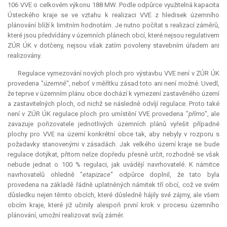
106 VVE o celkovém výkonu 188 MW. Podle odpůrce využitelná kapacita
Ústeckého kraje se ve vztahu k realizaci VVE z hledisek územního
plánování blíží k limitním hodnotám. Je nutno počítat s realizací záměrů,
které jsou předvídány v územních plánech obcí, které nejsou regulativem
ZÚR ÚK v dotčeny, nejsou však zatím povoleny stavebním úřadem ani
realizovány.
Regulace vymezování nových ploch pro výstavbu VVE není v ZÚR ÚK
provedena "
územně
", neboť v měřítku zásad toto ani není možné. Uvedl,
že teprve v územním plánu obce dochází k vymezení zastavěného území
a zastavitelných ploch, od nichž se následně odvíjí regulace. Proto také
není v ZÚR ÚK regulace ploch pro umístění VVE provedena "
přímo
", ale
zavazuje pořizovatele jednotlivých územních plánů vyřešit případné
plochy pro VVE na území konkrétní obce tak, aby nebyly v rozporu s
požadavky stanovenými v zásadách. Jak velkého území kraje se bude
regulace dotýkat, přitom nelze dopředu přesně určit, rozhodně se však
nebude jednat o 100 % regulaci, jak uvádějí navrhovatelé. K námitce
navrhovatelů ohledně "
etapizace
" odpůrce doplnil, že tato byla
provedena na základě řádně uplatněných námitek tří obcí, což ve svém
důsledku nejen těmto obcích, které důsledně hájily své zájmy, ale všem
obcím kraje, které již učinily alespoň první krok v procesu územního
plánování, umožní realizovat svůj záměr.