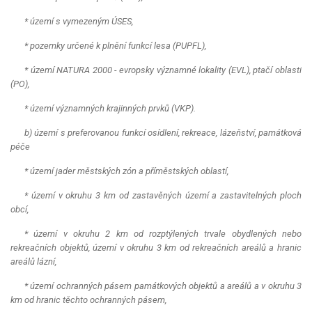
* území s vymezeným ÚSES,
* pozemky určené k plnění funkcí lesa (PUPFL),
* území
NATURA
2000 - evropsky významné lokality (EVL), ptačí oblasti
(PO),
* území významných krajinných prvků (VKP).
b) území s preferovanou funkcí osídlení, rekreace, lázeňství, památková
péče
* území jader městských zón a příměstských oblastí,
* území v okruhu 3 km od zastavěných území a zastavitelných ploch
obcí,
* území v okruhu 2 km od rozptýlených trvale obydlených nebo
rekreačních objektů, území v okruhu 3 km od rekreačních areálů a hranic
areálů lázní,
* území ochranných pásem památkových objektů a areálů a v okruhu 3
km od hranic těchto ochranných pásem,