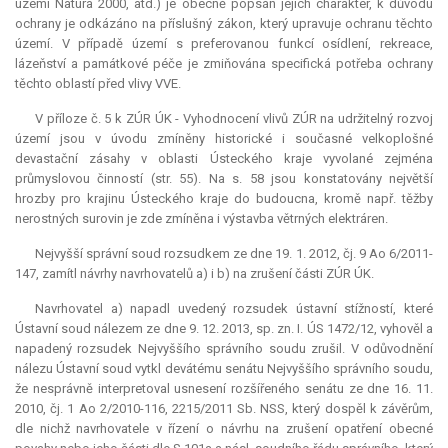
území
Natura
2000, atd.) je obecně popsán jejich charakter, k důvodu
ochrany je odkázáno na příslušný zákon, který upravuje ochranu těchto
území. V případě území s preferovanou funkcí osídlení, rekreace,
lázeňství a památkové péče je zmiňována specifická potřeba ochrany
těchto oblastí před vlivy VVE.
V příloze č. 5 k ZÚR ÚK - Vyhodnocení vlivů ZÚR na udržitelný rozvoj
území jsou v úvodu zmíněny historické i současné velkoplošné
devastační zásahy v oblasti Ústeckého kraje vyvolané zejména
průmyslovou činností (str. 55). Na s. 58 jsou konstatovány největší
hrozby pro krajinu Ústeckého kraje do budoucna, kromě např. těžby
nerostných surovin je zde zmíněna i výstavba větrných elektráren.
Nejvyšší správní soud rozsudkem ze dne 19. 1. 2012, čj. 9 Ao 6/2011-
147, zamítl návrhy navrhovatelů a) i b) na zrušení části ZÚR ÚK.
Navrhovatel a) napadl uvedený rozsudek ústavní stížností, které
Ústavní soud nálezem ze dne 9. 12. 2013, sp. zn. I. ÚS 1472/12, vyhověl a
napadený rozsudek Nejvyššího správního soudu zrušil. V odůvodnění
nálezu Ústavní soud vytkl devátému senátu Nejvyššího správního soudu,
že nesprávně interpretoval usnesení rozšířeného senátu ze dne 16. 11.
2010, čj. 1 Ao 2/2010-116, 2215/2011 Sb. NSS, který dospěl k závěrům,
dle nichž navrhovatele v řízení o návrhu na zrušení opatření obecné