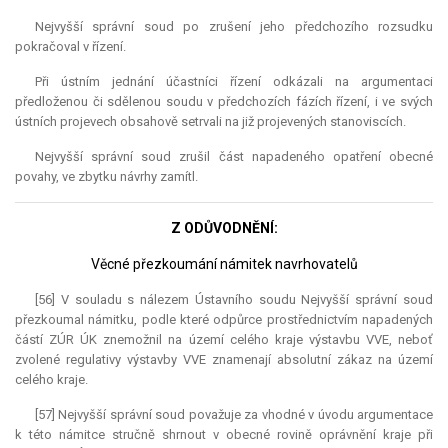
Nejvyšší správní soud po zrušení jeho předchozího rozsudku
pokračoval v řízení.
Při ústním jednání účastníci řízení odkázali na argumentaci
předloženou či sdělenou soudu v předchozích fázích řízení, i ve svých
ústních projevech obsahově setrvali na již projevených stanoviscích.
Nejvyšší správní soud zrušil část napadeného opatření obecné
povahy, ve zbytku návrhy zamítl.
Z ODŮVODNĚNÍ:
Věcné přezkoumání námitek navrhovatelů
[56] V souladu s nálezem Ústavního soudu Nejvyšší správní soud
přezkoumal námitku, podle které odpůrce prostřednictvím napadených
částí ZÚR ÚK znemožnil na území celého kraje výstavbu VVE, neboť
zvolené regulativy výstavby VVE znamenají absolutní zákaz na území
celého kraje.
[57] Nejvyšší správní soud považuje za vhodné v úvodu argumentace
k této námitce stručně shrnout v obecné rovině oprávnění kraje při