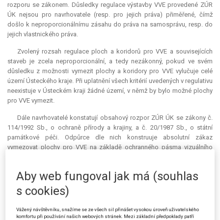
rozporu se zákonem. Důsledky regulace výstavby VVE provedené ZÚR
ÚK nejsou pro navrhovatele (resp. pro jejich práva) přiměřené, čímž
došlo k neproporcionálnímu zásahu do práva na samosprávu, resp. do
jejich vlastnického práva.
Zvolený rozsah regulace ploch a koridorů pro VVE a souvisejících
staveb je zcela neproporcionální, a tedy nezákonný, pokud ve svém
důsledku z možnosti vymezit plochy a koridory pro VVE vylučuje celé
území Ústeckého kraje. Při uplatnění všech kritérií uvedených v regulativu
neexistuje v Ústeckém kraji žádné území, v němž by bylo možné plochy
pro VVE vymezit.
Dále navrhovatelé konstatují obsahový rozpor ZÚR ÚK se zákony č.
114/1992 Sb., o ochraně přírody a krajiny, a č. 20/1987 Sb., o státní
památkové péči. Odpůrce dle nich konstruuje absolutní zákaz
vymezovat plochy pro VVE na základě ochranného pásma vizuálního
vlivu - silné viditelnosti VVE. Navrhovatelé trvají na tom, že odpůrce
způsobem stanovení ploch, na kterých nelze VVE vymezit,
de facto
Aby web fungoval jak má (souhlas
závazně rozhodl namísto orgánu ochrany přírody a krajiny, který by měl v
každém konkrétním případě posuzovat soulad případného záměru s
s cookies)
možným zásahem do krajinného rázu. Regulace ploch a koridorů pro
VVE v napadených částech zásad územního rozvoje je kategorická,
Vážený návštěvníku, snažíme se ze všech sil přinášet vysokou úroveň uživatelského
nepodmíněná a neumožňující v určitých případech dát přednost jiným
komfortu při používání našich webových stránek. Mezi základní předpoklady patří