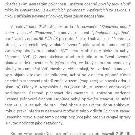
ukládat svým adresátům povinnosti. Opatření obecné povahy tedy slouží
toliko ke konkretizaci již existujících povinností, vyplývajících ze zákona, a
nikoli k ukládání povinností nových, které zákon neobsahuje.
V textové části ZÚR ÚK je v bodu 13 nazvaném "
Stanovení pořadí
změn v území (Etapizace)
" stanoveno jakési "
přechodné opatření
",
spočívající v nepoužití ZÚR ÚK po dobu 2 let od nabytí jejich účinnosti v
obcích, ve kterých byly v platné územně plánovací dokumentaci již
vymezeny plochy pro umístění VVE, nebo v obcích, v nichž do nabytí
účinnosti VVE již zastupitelstva obcí rozhodla o pořízení územně
plánovací dokumentace či jejích změn, ve kterých budou vymezeny
plochy pro umístění VVE. Navrhovatelé namítají, že uvedené ustanovení
bylo přijato v rozporu se zákonem, neboť se v daném případě vůbec
nejedná o stanovení pořadí změn v území (etapizaci) ve smyslu odst. 1
písm. m) Přílohy č. 4 vyhlášky č. 500/2006 Sb., o územně analytických
podkladech, územně plánovací dokumentaci a způsobu evidence
územně plánovací činnosti. Odpůrce nebyl oprávněn stanovit, že určitá
část ZÚR ÚK se nebude pro určité obce a po určitou dobu aplikovat.
Pokud právní předpisy nestanoví možnost takto odložit účinnost zásad
územního rozvoje, pak tento postup odpůrce jako orgánu veřejné správy
je nutno hodnotit jako nezákonný.
Kromě výše uvedených rozporů se zákonem představují ZÚR ÚK