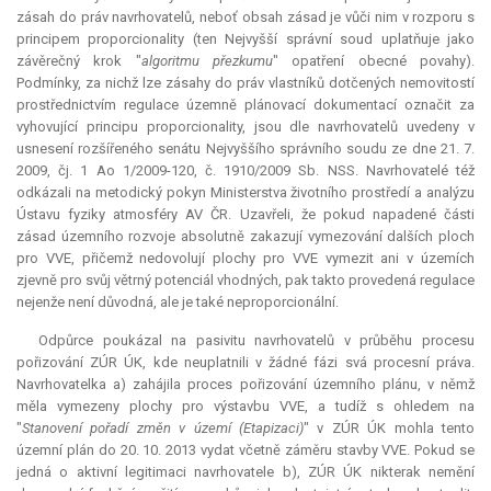
zásah do práv navrhovatelů, neboť obsah zásad je vůči nim v rozporu s
principem proporcionality (ten Nejvyšší správní soud uplatňuje jako
závěrečný krok "
algoritmu přezkumu
" opatření obecné povahy).
Podmínky, za nichž lze zásahy do práv vlastníků dotčených nemovitostí
prostřednictvím regulace územně plánovací dokumentací označit za
vyhovující principu proporcionality, jsou dle navrhovatelů uvedeny v
usnesení rozšířeného senátu Nejvyššího správního soudu ze dne 21. 7.
2009, čj. 1 Ao 1/2009-120, č. 1910/2009 Sb. NSS. Navrhovatelé též
odkázali na metodický pokyn Ministerstva životního prostředí a analýzu
Ústavu fyziky atmosféry AV ČR. Uzavřeli, že pokud napadené části
zásad územního rozvoje absolutně zakazují vymezování dalších ploch
pro VVE, přičemž nedovolují plochy pro VVE vymezit ani v územích
zjevně pro svůj větrný potenciál vhodných, pak takto provedená regulace
nejenže není důvodná, ale je také neproporcionální.
Odpůrce poukázal na pasivitu navrhovatelů v průběhu procesu
pořizování ZÚR ÚK, kde neuplatnili v žádné fázi svá procesní práva.
Navrhovatelka a) zahájila proces pořizování územního plánu, v němž
měla vymezeny plochy pro výstavbu VVE, a tudíž s ohledem na
"
Stanovení pořadí změn v území (Etapizaci)
" v ZÚR ÚK mohla tento
územní plán do 20. 10. 2013 vydat včetně záměru stavby VVE. Pokud se
jedná o aktivní legitimaci navrhovatele b), ZÚR ÚK nikterak nemění