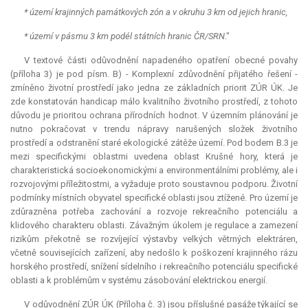
* území krajinných památkových zón a v okruhu 3 km od jejich hranic,
* území v pásmu 3 km podél státních hranic ČR/SRN
."
V textové části odůvodnění napadeného opatření obecné povahy
(příloha 3) je pod písm. B) - Komplexní zdůvodnění přijatého řešení -
zmíněno životní prostředí jako jedna ze základních priorit ZÚR ÚK. Je
zde konstatován handicap málo kvalitního životního prostředí, z tohoto
důvodu je prioritou ochrana přírodních hodnot. V územním plánování je
nutno pokračovat v trendu nápravy narušených složek životního
prostředí a odstranění staré ekologické zátěže území. Pod bodem B.3 je
mezi specifickými oblastmi uvedena oblast Krušné hory, která je
charakteristická socioekonomickými a environmentálními problémy, ale i
rozvojovými příležitostmi, a vyžaduje proto soustavnou podporu. Životní
podmínky místních obyvatel specifické oblasti jsou ztížené. Pro území je
zdůrazněna potřeba zachování a rozvoje rekreačního potenciálu a
klidového charakteru oblasti. Závažným úkolem je regulace a zamezení
rizikům překotně se rozvíjející výstavby velkých větrných elektráren,
včetně souvisejících zařízení, aby nedošlo k poškození krajinného rázu
horského prostředí, snížení sídelního i rekreačního potenciálu specifické
oblasti a k problémům v systému zásobování elektrickou energií.
V odůvodnění ZÚR ÚK (Příloha č. 3) jsou příslušné pasáže týkající se