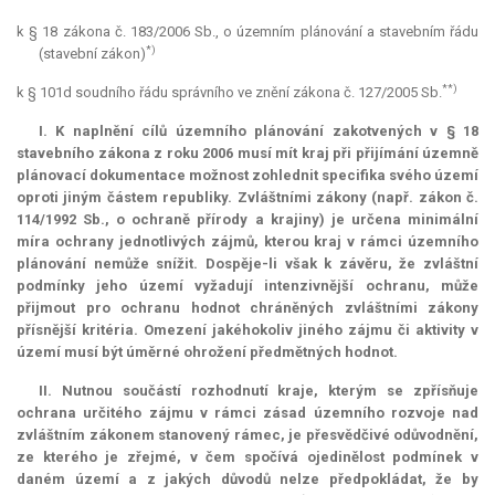
k § 18 zákona č. 183/2006 Sb., o územním plánování a stavebním řádu
*)
(stavební zákon)
**)
k § 101d soudního řádu správního ve znění zákona č. 127/2005 Sb.
I. K naplnění cílů územního plánování zakotvených v § 18
stavebního zákona z roku 2006 musí mít kraj při přijímání územně
plánovací dokumentace možnost zohlednit specifika svého území
oproti jiným částem republiky. Zvláštními zákony (např. zákon č.
114/1992 Sb., o ochraně přírody a krajiny) je určena minimální
míra ochrany jednotlivých zájmů, kterou kraj v rámci územního
plánování nemůže snížit. Dospěje-li však k závěru, že zvláštní
podmínky jeho území vyžadují intenzivnější ochranu, může
přijmout pro ochranu hodnot chráněných zvláštními zákony
přísnější kritéria. Omezení jakéhokoliv jiného zájmu či aktivity v
území musí být úměrné ohrožení předmětných hodnot.
II. Nutnou součástí rozhodnutí kraje, kterým se zpřísňuje
ochrana určitého zájmu v rámci zásad územního rozvoje nad
zvláštním zákonem stanovený rámec, je přesvědčivé odůvodnění,
ze kterého je zřejmé, v čem spočívá ojedinělost podmínek v
daném území a z jakých důvodů nelze předpokládat, že by