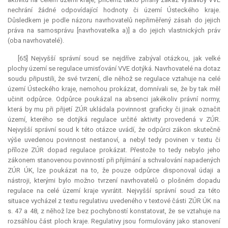
nechrání žádné odpovídající hodnoty či území Ústeckého kraje.
Důsledkem je podle názoru navrhovatelů nepřiměřený zásah do jejich
práva na samosprávu [navrhovatelka a)] a do jejich vlastnických práv
(oba navrhovatelé).
[65] Nejvyšší správní soud se nejdříve zabýval otázkou, jak velké
plochy území se regulace umisťování VVE dotýká. Navrhovatelé na dotaz
soudu připustili, že své tvrzení, dle něhož se regulace vztahuje na celé
území Ústeckého kraje, nemohou prokázat, domnívali se, že by tak měl
učinit odpůrce. Odpůrce poukázal na absenci jakékoliv právní normy,
která by mu při přijetí ZÚR ukládala povinnost graficky či jinak označit
území, kterého se dotýká regulace určité aktivity provedená v ZÚR.
Nejvyšší správní soud k této otázce uvádí, že odpůrci zákon skutečně
výše uvedenou povinnost nestanoví, a nebyl tedy povinen v textu či
příloze ZÚR dopad regulace prokázat. Přestože to tedy nebylo jeho
zákonem stanovenou povinností při přijímání a schvalování napadených
ZÚR ÚK, lze poukázat na to, že pouze odpůrce disponoval údaji a
nástroji, kterými bylo možno tvrzení navrhovatelů o plošném dopadu
regulace na celé území kraje vyvrátit. Nejvyšší správní soud za této
situace vycházel z textu regulativu uvedeného v textové části ZÚR ÚK na
s. 47 a 48, z něhož lze bez pochybností konstatovat, že se vztahuje na
rozsáhlou část ploch kraje. Regulativy jsou formulovány jako stanovení