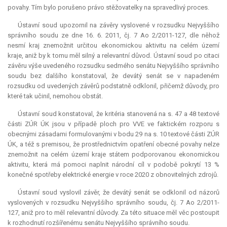
povahy. Tím bylo porušeno právo stěžovatelky na spravedlivý proces.
Ústavní soud upozornil na závěry vyslovené v rozsudku Nejvyššího
správního soudu ze dne 16. 6. 2011, čj. 7 Ao 2/2011-127, dle něhož
nesmí kraj znemožnit určitou ekonomickou aktivitu na celém území
kraje, aniž by k tomu měl silný a
relevantní
důvod. Ústavní soud po citaci
závěru výše uvedeného rozsudku sedmého senátu Nejvyššího správního
soudu bez dalšího konstatoval, že devátý senát se v napadeném
rozsudku od uvedených závěrů podstatně odklonil, přičemž důvody, pro
které tak učinil, nemohou obstát.
Ústavní soud konstatoval, že kritéria stanovená na s. 47 a 48 textové
části ZÚR ÚK jsou v případě ploch pro VVE ve faktickém rozporu s
obecnými zásadami formulovanými v bodu 29 na s. 10 textové části ZÚR
ÚK, a též s premisou, že prostřednictvím opatření obecné povahy nelze
znemožnit na celém území kraje státem podporovanou ekonomickou
aktivitu, která má pomoci naplnit národní cíl v podobě pokrytí 13 %
konečné spotřeby elektrické energie v roce 2020 z obnovitelných zdrojů.
Ústavní soud vyslovil závěr, že devátý senát se odklonil od názorů
vyslovených v rozsudku Nejvyššího správního soudu, čj. 7 Ao 2/2011-
127, aniž pro to měl
relevantní
důvody. Za této situace měl věc postoupit
k rozhodnutí rozšířenému senátu Nejvyššího správního soudu.