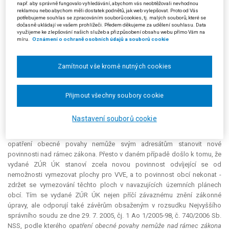
např. aby správně fungovalo vyhledávání, abychom vás neobtěžovali nevhodnou
zájmům a hodnotám, než je ochrana vizuálních hodnot krajiny.
reklamou nebo abychom měli dostatek podnětů, jak web vylepšovat. Proto od Vás
potřebujeme souhlas se zpracováním souborů cookies, tj. malých souborů, které se
Ohledně zásahu vydaných ZÚR ÚK do práva navrhovatelů na
dočasně ukládají ve vašem prohlížeči. Předem děkujeme za udělení souhlasu. Data
využijeme ke zlepšování našich služeb a přizpůsobení obsahu webu přímo Vám na
samosprávu a vlastnického práva navrhovatelé plně odkázali na závěry
míru.
Oznámení o ochraně osobních údajů a souborů cookie
výše uvedeného rozsudku Nejvyššího správního soudu, čj. 7 Ao 2/2011-
127, který v návrhu citují, jakož i na závěry obsažené v nálezu Ústavního
soudu ze dne 11. 12. 2007, sp. zn. Pl. ÚS 45/06, č. 20/2008 Sb. Shrnují, že
Zamítnout vše kromě nutných cookies
obsah napadených částí ZÚR ÚK je zjevně v rozporu se zákonem, neboť
znemožňuje určitý legální typ ekonomické či stavební aktivity (zde
výstavbu větrných elektráren), ačkoli pro tento typ aktivity a její
Přijmout všechny soubory cookie
provozování ve vymezeném území kraje ze zákona nevyplývají žádné
překážky.
Nastavení souborů cookie
V další námitce navrhovatelé uvedli, že ze správního řádu vyplývá, že
opatření obecné povahy nemůže svým adresátům stanovit nové
povinnosti nad rámec zákona. Přesto v daném případě došlo k tomu, že
vydané ZÚR ÚK stanoví zcela novou povinnost odvíjející se od
nemožnosti vymezovat plochy pro VVE, a to povinnost obcí nekonat -
zdržet se vymezování těchto ploch v navazujících územních plánech
obcí. Tím se vydané ZÚR ÚK nejen příčí závaznému znění zákonné
úpravy, ale odporují také závěrům obsaženým v rozsudku Nejvyššího
správního soudu ze dne 29. 7. 2005, čj. 1 Ao 1/2005-98, č. 740/2006 Sb.
NSS, podle kterého
opatření obecné povahy nemůže nad rámec zákona