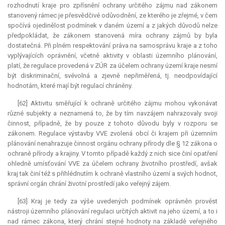
rozhodnutí kraje pro zpřísnění ochrany určitého zájmu nad zákonem
stanovený rámec je přesvědčivé odůvodnění, ze kterého je zřejmé, v čem
spočívá ojedinělost podmínek v daném území a z jakých důvodů nelze
předpokládat, že zákonem stanovená míra ochrany zájmů by byla
dostatečná. Při plném respektování práva na samosprávu kraje a z toho
vyplývajících oprávnění, včetně aktivity v oblasti územního plánování,
platí, že regulace provedená v ZÚR za účelem ochrany území kraje nesmí
být diskriminační, svévolná a zjevně nepřiměřená, tj. neodpovídající
hodnotám, které mají být regulací chráněny.
[62] Aktivitu směřující k ochraně určitého zájmu mohou vykonávat
různé subjekty a neznamená to, že by tím navzájem nahrazovaly svoji
činnost, případně, že by pouze z tohoto důvodu byly v rozporu se
zákonem. Regulace výstavby VVE zvolená obcí či krajem při územním
plánování nenahrazuje činnost orgánu ochrany přírody dle § 12 zákona o
ochraně přírody a krajiny. V tomto případě každý z nich sice činí opatření
ohledně umísťování VVE za účelem ochrany životního prostředí, avšak
kraj tak činí též s přihlédnutím k ochraně vlastního území a svých hodnot,
správní orgán chrání životní prostředí jako veřejný zájem.
[63] Kraj je tedy za výše uvedených podmínek oprávněn provést
nástroji územního plánování regulaci určitých aktivit na jeho území, a to i
nad rámec zákona, který chrání stejné hodnoty na základě veřejného