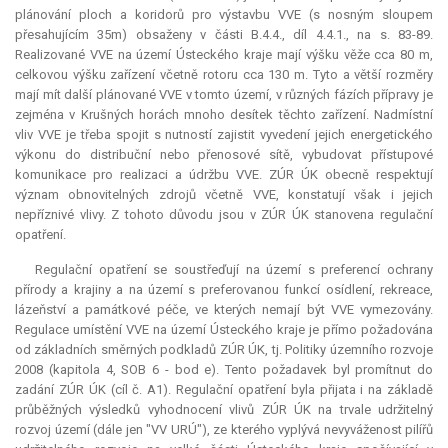
plánování ploch a koridorů pro výstavbu VVE (s nosným sloupem
přesahujícím 35m) obsaženy v části B.4.4., díl 4.4.1., na s. 83-89.
Realizované VVE na území Ústeckého kraje mají výšku věže cca 80 m,
celkovou výšku zařízení včetně rotoru cca 130 m. Tyto a větší rozměry
mají mít další plánované VVE v tomto území, v různých fázích přípravy je
zejména v Krušných horách mnoho desítek těchto zařízení. Nadmístní
vliv VVE je třeba spojit s nutností zajistit vyvedení jejich energetického
výkonu do distribuční nebo přenosové sítě, vybudovat přístupové
komunikace pro realizaci a údržbu VVE. ZÚR ÚK obecně respektují
význam obnovitelných zdrojů včetně VVE, konstatují však i jejich
nepříznivé vlivy. Z tohoto důvodu jsou v ZÚR ÚK stanovena regulační
opatření.
Regulační opatření se soustřeďují na území s preferencí ochrany
přírody a krajiny a na území s preferovanou funkcí osídlení, rekreace,
lázeňství a památkové péče, ve kterých nemají být VVE vymezovány.
Regulace umístění VVE na území Ústeckého kraje je přímo požadována
od základních směrných podkladů ZÚR ÚK, tj. Politiky územního rozvoje
2008 (kapitola 4, SOB 6 - bod e). Tento požadavek byl promítnut do
zadání ZÚR ÚK (cíl č. A1). Regulační opatření byla přijata i na základě
průběžných výsledků vyhodnocení vlivů ZÚR ÚK na trvale udržitelný
rozvoj území (dále jen "VV URÚ"), ze kterého vyplývá nevyváženost pilířů