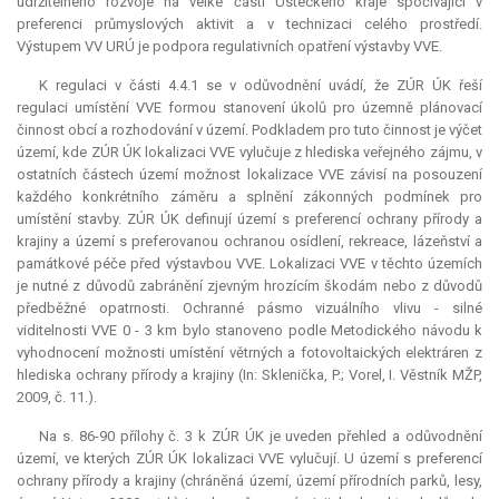
udržitelného rozvoje na velké části Ústeckého kraje spočívající v
preferenci průmyslových aktivit a v technizaci celého prostředí.
Výstupem VV URÚ je podpora regulativních opatření výstavby VVE.
K regulaci v části 4.4.1 se v odůvodnění uvádí, že ZÚR ÚK řeší
regulaci umístění VVE formou stanovení úkolů pro územně plánovací
činnost obcí a rozhodování v území. Podkladem pro tuto činnost je výčet
území, kde ZÚR ÚK lokalizaci VVE vylučuje z hlediska veřejného zájmu, v
ostatních částech území možnost lokalizace VVE závisí na posouzení
každého konkrétního záměru a splnění zákonných podmínek pro
umístění stavby. ZÚR ÚK definují území s preferencí ochrany přírody a
krajiny a území s preferovanou ochranou osídlení, rekreace, lázeňství a
památkové péče před výstavbou VVE. Lokalizaci VVE v těchto územích
je nutné z důvodů zabránění zjevným hrozícím škodám nebo z důvodů
předběžné opatrnosti. Ochranné pásmo vizuálního vlivu - silné
viditelnosti VVE 0 - 3 km bylo stanoveno podle Metodického návodu k
vyhodnocení možnosti umístění větrných a fotovoltaických elektráren z
hlediska ochrany přírody a krajiny (In: Sklenička, P.; Vorel, I. Věstník MŽP,
2009, č. 11.).
Na s. 86-90 přílohy č. 3 k ZÚR ÚK je uveden přehled a odůvodnění
území, ve kterých ZÚR ÚK lokalizaci VVE vylučují. U území s preferencí
ochrany přírody a krajiny (chráněná území, území přírodních parků, lesy,