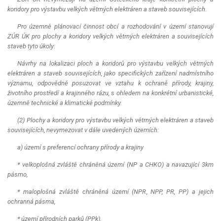
koridory pro výstavbu velkých větrných elektráren a staveb souvisejících.
Pro územně plánovací činnost obcí a rozhodování v území stanovují
ZÚR ÚK pro plochy a koridory velkých větrných elektráren a souvisejících
staveb tyto úkoly:
Návrhy na lokalizaci ploch a koridorů pro výstavbu velkých větrných
elektráren a staveb souvisejících, jako specifických zařízení nadmístního
významu, odpovědně posuzovat ve vztahu k ochraně přírody, krajiny,
životního prostředí a krajinného rázu, s ohledem na konkrétní urbanistické,
územně technické a klimatické podmínky.
(2) Plochy a koridory pro výstavbu velkých větrných elektráren a staveb
souvisejících, nevymezovat v dále uvedených územích:
a) území s preferencí ochrany přírody a krajiny
* velkoplošná zvláště chráněná území (NP a CHKO) a navazující 3km
pásmo,
* maloplošná zvláště chráněná území (NPR, NPP, PR, PP) a jejich
ochranná pásma,
* území přírodních parků (PPk),