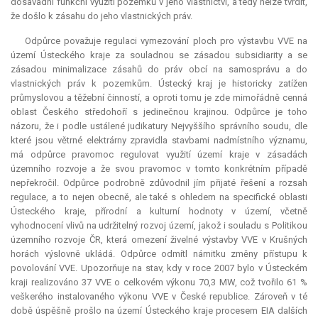
dosavadní funkční využití pozemků v jeho vlastnictví, a tedy nelze tvrdit,
že došlo k zásahu do jeho vlastnických práv.
Odpůrce považuje regulaci vymezování ploch pro výstavbu VVE na
území Ústeckého kraje za souladnou se zásadou subsidiarity a se
zásadou minimalizace zásahů do práv obcí na samosprávu a do
vlastnických práv k pozemkům. Ústecký kraj je historicky zatížen
průmyslovou a těžební činností, a oproti tomu je zde mimořádně cenná
oblast Českého středohoří s jedinečnou krajinou. Odpůrce je toho
názoru, že i podle ustálené judikatury Nejvyššího správního soudu, dle
které jsou větrné elektrárny zpravidla stavbami nadmístního významu,
má odpůrce pravomoc regulovat využití území kraje v zásadách
územního rozvoje a že svou pravomoc v tomto konkrétním případě
nepřekročil. Odpůrce podrobně zdůvodnil jím přijaté řešení a rozsah
regulace, a to nejen obecně, ale také s ohledem na specifické oblasti
Ústeckého kraje, přírodní a kulturní hodnoty v území, včetně
vyhodnocení vlivů na udržitelný rozvoj území, jakož i souladu s Politikou
územního rozvoje ČR, která omezení živelné výstavby VVE v Krušných
horách výslovně ukládá. Odpůrce odmítl námitku změny přístupu k
povolování VVE. Upozorňuje na stav, kdy v roce 2007 bylo v Ústeckém
kraji realizováno 37 VVE o celkovém výkonu 70,3 MW, což tvořilo 61 %
veškerého instalovaného výkonu VVE v České republice. Zároveň v té
době úspěšně prošlo na území Ústeckého kraje procesem EIA dalších