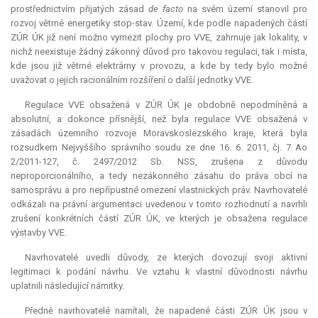
prostřednictvím přijatých zásad
de facto
na svém území stanovil pro
rozvoj větrné energetiky stop-stav. Území, kde podle napadených částí
ZÚR ÚK již není možno vymezit plochy pro VVE, zahrnuje jak lokality, v
nichž neexistuje žádný zákonný důvod pro takovou regulaci, tak i místa,
kde jsou již větrné elektrárny v provozu, a kde by tedy bylo možné
uvažovat o jejich racionálním rozšíření o další jednotky VVE.
Regulace VVE obsažená v ZÚR ÚK je obdobně nepodmíněná a
absolutní, a dokonce přísnější, než byla regulace VVE obsažená v
zásadách územního rozvoje Moravskoslezského kraje, která byla
rozsudkem Nejvyššího správního soudu ze dne 16. 6. 2011, čj. 7 Ao
2/2011-127, č. 2497/2012 Sb. NSS, zrušena z důvodu
neproporcionálního, a tedy nezákonného zásahu do práva obcí na
samosprávu a pro nepřípustné omezení vlastnických práv. Navrhovatelé
odkázali na právní argumentaci uvedenou v tomto rozhodnutí a navrhli
zrušení konkrétních částí ZÚR ÚK, ve kterých je obsažena regulace
výstavby VVE.
Navrhovatelé uvedli důvody, ze kterých dovozují svoji aktivní
legitimaci k podání návrhu. Ve vztahu k vlastní důvodnosti návrhu
uplatnili následující námitky.
Předně navrhovatelé namítali, že napadené části ZÚR ÚK jsou v