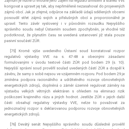
zájmům je nutné či vhodné jeho zájem na regulaci umístění a staveb VVE
korigovat a upravit jej tak, aby nepřiměřeně nezasahoval do projevených
zájmů obcí. Jak je zřejmé, odpůrce na základě údajů sdělených obcemi
posoudil střet zájmů svých a příslušných obcí a proporcionálně je
upravil. Tento závěr vyslovený i v původním rozsudku Nejvyššího
správního soudu nebyl Ústavním soudem zpochybněn, je vhodné též
podotknout, že plynutím času se uvedená ustanovení již stala pouze
pasivní součástí ZÚR.
[75] Kromě výše uvedeného Ústavní soud konstatoval rozpor
regulativů výstavby VVE na s. 47-48 a obecnými zásadami
formulovanými v úvodu textové části ZÚR pod bodem 29 (s. 10).
Nejvyšší správní soud prověřil soulad uvedených částí ZÚR a dospěl k
závěru, že samy o sobě nejsou ve vzájemném rozporu. Pod bodem 29 je
zmíněna podpora racionálního a udržitelného rozvoje obnovitelných
energetických zdrojů, doplněná o záměr územně regulovat záměry na
výstavbu velkých větrných elektráren s ohledem na eliminaci rizik
poškození krajinného rázu a jiných hodnot. Jestliže ZÚR v jejich další
části obsahují regulativy výstavby VVE, nelze to považovat za
jednoznačný rozpor s deklarovanou podporou rozvoje obnovitelných
energetických zdrojů.
[76] Devátý senát Nejvyššího správního soudu důsledně prověřil