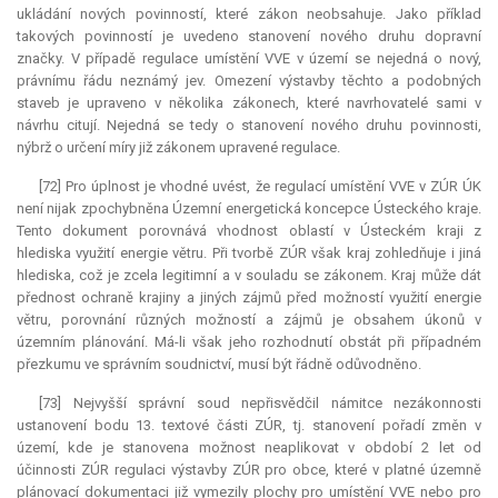
ukládání nových povinností, které zákon neobsahuje. Jako příklad
takových povinností je uvedeno stanovení nového druhu dopravní
značky. V případě regulace umístění VVE v území se nejedná o nový,
právnímu řádu neznámý jev. Omezení výstavby těchto a podobných
staveb je upraveno v několika zákonech, které navrhovatelé sami v
návrhu citují. Nejedná se tedy o stanovení nového druhu povinnosti,
nýbrž o určení míry již zákonem upravené regulace.
[72] Pro úplnost je vhodné uvést, že regulací umístění VVE v ZÚR ÚK
není nijak zpochybněna Územní energetická koncepce Ústeckého kraje.
Tento dokument porovnává vhodnost oblastí v Ústeckém kraji z
hlediska využití energie větru. Při tvorbě ZÚR však kraj zohledňuje i jiná
hlediska, což je zcela legitimní a v souladu se zákonem. Kraj může dát
přednost ochraně krajiny a jiných zájmů před možností využití energie
větru, porovnání různých možností a zájmů je obsahem úkonů v
územním plánování. Má-li však jeho rozhodnutí obstát při případném
přezkumu ve správním soudnictví, musí být řádně odůvodněno.
[73] Nejvyšší správní soud nepřisvědčil námitce nezákonnosti
ustanovení bodu 13. textové části ZÚR, tj. stanovení pořadí změn v
území, kde je stanovena možnost neaplikovat v období 2 let od
účinnosti ZÚR regulaci výstavby ZÚR pro obce, které v platné územně
plánovací dokumentaci již vymezily plochy pro umístění VVE nebo pro