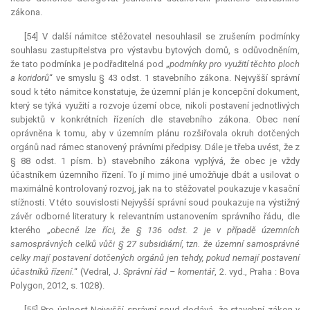
zákona.
[54] V další námitce stěžovatel nesouhlasil se zrušením podmínky
souhlasu zastupitelstva pro výstavbu bytových domů, s odůvodněním,
že tato podmínka je podřaditelná pod „
podmínky pro využití těchto ploch
a koridorů
“ ve smyslu § 43 odst. 1 stavebního zákona. Nejvyšší správní
soud k této námitce konstatuje, že územní plán je koncepční dokument,
který se týká využití a rozvoje území obce, nikoli postavení jednotlivých
subjektů v konkrétních řízeních dle stavebního zákona. Obec není
oprávněna k tomu, aby v územním plánu rozšiřovala okruh dotčených
orgánů nad rámec stanovený právními předpisy. Dále je třeba uvést, že z
§ 88 odst. 1 písm. b) stavebního zákona vyplývá, že obec je vždy
účastníkem územního řízení. To jí mimo jiné umožňuje dbát a usilovat o
maximálně kontrolovaný rozvoj, jak na to stěžovatel poukazuje v kasační
stížnosti. V této souvislosti Nejvyšší správní soud poukazuje na výstižný
závěr odborné literatury k relevantním ustanovením správního řádu, dle
kterého „
obecně lze říci, že § 136 odst. 2 je v případě územních
samosprávných celků vůči § 27 subsidiární, tzn. že územní samosprávné
celky mají postavení dotčených orgánů jen tehdy, pokud nemají postavení
účastníků řízení.
“ (Vedral, J.
Správní řád – komentář
, 2. vyd., Praha : Bova
Polygon, 2012, s. 1028).
[55] Pro úplnost Nejvyšší správní soud dodává, že stavební zákon v