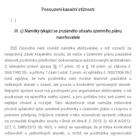
Posouzení kasační stížnosti
(…)
III. c) Námitky týkající se zrušeného obsahu územního plánu
navrhovatele
[52] Důvodná není rovněž námitka stěžovatele, v níž označil za
nesprávný závěr krajského soudu, že nelze v územním plánu paušálně
stanovit podmínku předložení dokumentace autorizovaným architektem.
Z
relevantní
právní úpravy [§ 17 písm. d) a § 18 písm. a) zákona č.
360/1992 Sb., a přílohy 7 části I odst. 2 písm. e) vyhlášky č. 500/2006 Sb.]
totiž vyplývá, že tuto podmínku není možné stanovit paušálně u
veškerých staveb v území, ale pouze u konkrétně vymezených staveb.
Nejvyšší správní soud má pochopení pro argumentaci stěžovatele, v níž
poukazuje na specifika svého území, a pro potřebu toto své území co
nejlépe chránit a rozvíjet. Tato skutečnost však nemůže zdůvodnit
plošné uplatnění výše uvedené podmínky v územním plánu v rozporu s
právními předpisy. Odpůrce ostatně v této souvislosti správně odkázal
na rozsudek Krajského soudu v Brně ze dne 8. 2. 2013, čj. 63 A 6/2012-
227, č. 2885/2013 Sb. NSS, v němž se vysvětluje, že je třeba konkrétně
odůvodnit u jednotlivých staveb, u nichž se podmínka vypracování