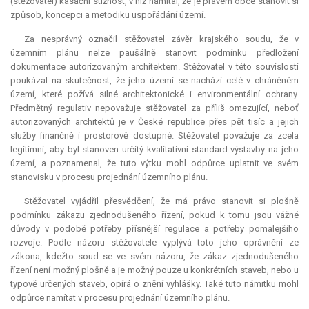
(stěžovatel) kasační stížnost, v níž namítal, že je právem obce stanovit si
způsob, koncepci a metodiku uspořádání území.
Za nesprávný označil stěžovatel závěr krajského soudu, že v
územním plánu nelze paušálně stanovit podmínku předložení
dokumentace autorizovaným architektem. Stěžovatel v této souvislosti
poukázal na skutečnost, že jeho území se nachází celé v chráněném
území, které požívá silné architektonické i environmentální ochrany.
Předmětný regulativ nepovažuje stěžovatel za příliš omezující, neboť
autorizovaných architektů je v České republice přes pět tisíc a jejich
služby finančně i prostorově dostupné. Stěžovatel považuje za zcela
legitimní, aby byl stanoven určitý kvalitativní standard výstavby na jeho
území, a poznamenal, že tuto výtku mohl odpůrce uplatnit ve svém
stanovisku v procesu projednání územního plánu.
Stěžovatel vyjádřil přesvědčení, že má právo stanovit si plošně
podmínku zákazu zjednodušeného řízení, pokud k tomu jsou vážné
důvody v podobě potřeby přísnější regulace a potřeby pomalejšího
rozvoje. Podle názoru stěžovatele vyplývá toto jeho oprávnění ze
zákona, kdežto soud se ve svém názoru, že zákaz zjednodušeného
řízení není možný plošně a je možný pouze u konkrétních staveb, nebo u
typově určených staveb, opírá o znění vyhlášky. Také tuto námitku mohl
odpůrce namítat v procesu projednání územního plánu.