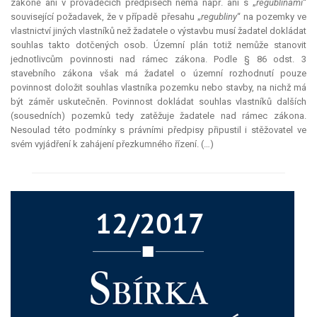
zákoně ani v prováděcích předpisech nemá např. ani s „
regublinami
“
související požadavek, že v případě přesahu „
regubliny
“ na pozemky ve
vlastnictví jiných vlastníků než žadatele o výstavbu musí žadatel dokládat
souhlas takto dotčených osob. Územní plán totiž nemůže stanovit
jednotlivcům povinnosti nad rámec zákona. Podle § 86 odst. 3
stavebního zákona však má žadatel o územní rozhodnutí pouze
povinnost doložit souhlas vlastníka pozemku nebo stavby, na nichž má
být záměr uskutečněn. Povinnost dokládat souhlas vlastníků dalších
(sousedních) pozemků tedy zatěžuje žadatele nad rámec zákona.
Nesoulad této podmínky s právními předpisy připustil i stěžovatel ve
svém vyjádření k zahájení přezkumného řízení. (…)