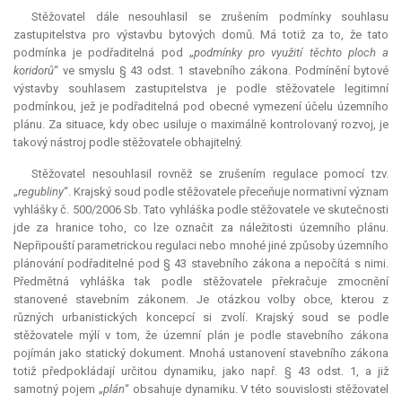
Stěžovatel dále nesouhlasil se zrušením podmínky souhlasu
zastupitelstva pro výstavbu bytových domů. Má totiž za to, že tato
podmínka je podřaditelná pod „
podmínky pro využití těchto ploch a
koridorů
“ ve smyslu § 43 odst. 1 stavebního zákona. Podmínění bytové
výstavby souhlasem zastupitelstva je podle stěžovatele legitimní
podmínkou, jež je podřaditelná pod obecné vymezení účelu územního
plánu. Za situace, kdy obec usiluje o maximálně kontrolovaný rozvoj, je
takový nástroj podle stěžovatele obhajitelný.
Stěžovatel nesouhlasil rovněž se zrušením regulace pomocí tzv.
„
regubliny
“. Krajský soud podle stěžovatele přeceňuje normativní význam
vyhlášky č. 500/2006 Sb. Tato vyhláška podle stěžovatele ve skutečnosti
jde za hranice toho, co lze označit za náležitosti územního plánu.
Nepřipouští parametrickou regulaci nebo mnohé jiné způsoby územního
plánování podřaditelné pod § 43 stavebního zákona a nepočítá s nimi.
Předmětná vyhláška tak podle stěžovatele překračuje zmocnění
stanovené stavebním zákonem. Je otázkou volby obce, kterou z
různých urbanistických koncepcí si zvolí. Krajský soud se podle
stěžovatele mýlí v tom, že územní plán je podle stavebního zákona
pojímán jako statický dokument. Mnohá ustanovení stavebního zákona
totiž předpokládají určitou dynamiku, jako např. § 43 odst. 1, a již
samotný pojem „
plán
“ obsahuje dynamiku. V této souvislosti stěžovatel