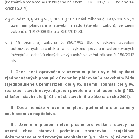
(Poznámka redakce ASPI: zrušeno nálezem III. ÚS 3817/17 - 3 ze dne 14.
května 2019)
k § 43 odst. 1, § 90, § 96, § 103 a § 104 a násl. zákona č. 183/2006 Sb., o
územním plánování a stavebním řádu (stavební zákon), ve znění
zákonů č. 191/2008 Sb. a č. 350/2012 Sb.
k § 18 písm. a) zákona č. 360/1992 Sb., o výkonu povolání
autorizovaných architektů a o výkonu povolání autorizovaných
inženýrů a techniků činných ve výstavbě, ve znění zákona č. 350/2012
Sb.
I. Obec není oprávněna v územním plánu vyloučit aplikaci
zjednodušených postupů v územním plánování a stavebním řádu
(zjednodušené územní řízení dle § 95, územní souhlas dle § 96,
realizaci staveb nevyžadujících povolení ani ohlášení dle § 103,
ohlášení stavby dle § 104 a násl. stavebního zákona z roku 2006).
II. Obec nemůže v územním plánu podmínit určité záměry
souhlasem zastupitelstva.
III. Územním plánem nelze plošně pro veškeré stavby na
území obce stanovit podmínku zpracování projektové
dokumentace autorizovaným architektem [§ 18 písm. a) zákona č.