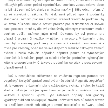
některých případech počítá s podmínkou souhlasu zastupitelstva obce,
na jejímž území má být stavba umístěna, např. v § 188a odst. 1 písm. c)
až e) stavebního zákona. To však není případ sporné podmínky
stanovené územním plánem. Umožnění stanovit takovouto podmínku by
ve svém důsledku mohlo otevřít prostor pro diskriminaci či libovůli
zastupitelstva, které by dle své volné úvahy některým investorům mohlo
souhlas udělit, zatímco jiným nikoli. Dokonce by byl prostor pro
případné vydírání či nezákonný nátlak na investory. V územním plánu
musí být stanoveny podmínky pro realizaci záměrů transparentně a
rovně pro všechny, obec má ve své dispozici realizaci takových záměrů
ovšem i zcela vyloučit, případně připustit pouze na vymezených
plochách či lokalitách, popř. za splnění věcných podmínek vyhovujících
kritériu proporcionality. O takovou podmínku se však v posuzovaném
případě nejedná.
[56] K nesouhlasu stěžovatele se zrušením regulace pomocí tzv.
„
regubliny
“ Nejvyšší správní soud uvádí následující. Regulativ „
regubliny
“,
jak je vymezen v územním plánu stěžovatele, vychází z toho, že každá
stavba ovlivňuje určitým způsobem svoje okolí, v závislosti na své
velikosti a způsobu využití. Tyto zátěžové dopady jsou graficky
vyjádřeny bublinou obklopující stavbu. Stěžovatel toto působení staveb
na okolí komplexně zohledňuje pomocí speciálního softwaru, jehož