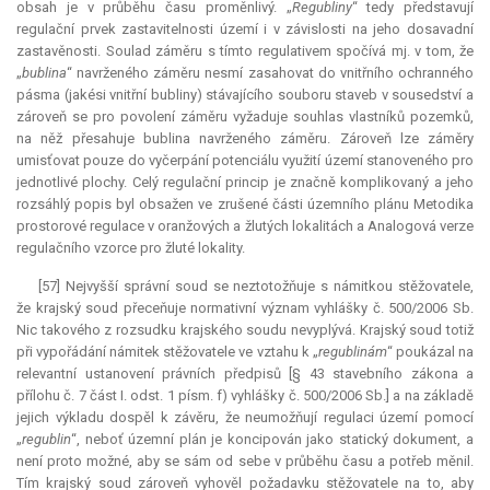
obsah je v průběhu času proměnlivý. „
Regubliny
“ tedy představují
regulační prvek zastavitelnosti území i v závislosti na jeho dosavadní
zastavěnosti. Soulad záměru s tímto regulativem spočívá mj. v tom, že
„
bublina
“ navrženého záměru nesmí zasahovat do vnitřního ochranného
pásma (jakési vnitřní bubliny) stávajícího souboru staveb v sousedství a
zároveň se pro povolení záměru vyžaduje souhlas vlastníků pozemků,
na něž přesahuje bublina navrženého záměru. Zároveň lze záměry
umisťovat pouze do vyčerpání potenciálu využití území stanoveného pro
jednotlivé plochy. Celý regulační princip je značně komplikovaný a jeho
rozsáhlý popis byl obsažen ve zrušené části územního plánu Metodika
prostorové regulace v oranžových a žlutých lokalitách a Analogová verze
regulačního vzorce pro žluté lokality.
[57] Nejvyšší správní soud se neztotožňuje s námitkou stěžovatele,
že krajský soud přeceňuje normativní význam vyhlášky č. 500/2006 Sb.
Nic takového z rozsudku krajského soudu nevyplývá. Krajský soud totiž
při vypořádání námitek stěžovatele ve vztahu k „
regublinám
“ poukázal na
relevantní
ustanovení právních předpisů [§ 43 stavebního zákona a
přílohu č. 7 část I. odst. 1 písm. f) vyhlášky č. 500/2006 Sb.] a na základě
jejich výkladu dospěl k závěru, že neumožňují regulaci území pomocí
„
regublin
“, neboť územní plán je koncipován jako statický dokument, a
není proto možné, aby se sám od sebe v průběhu času a potřeb měnil.
Tím krajský soud zároveň vyhověl požadavku stěžovatele na to, aby