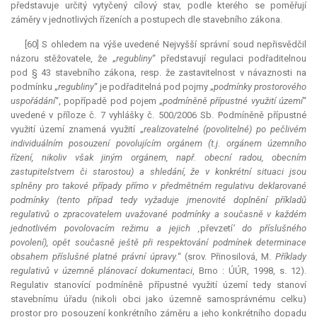
představuje určitý vytyčený cílový stav, podle kterého se poměřují
záměry v jednotlivých řízeních a postupech dle stavebního zákona.
[60] S ohledem na výše uvedené Nejvyšší správní soud nepřisvědčil
názoru stěžovatele, že „
regubliny
“ představují regulaci podřaditelnou
pod § 43 stavebního zákona, resp. že zastavitelnost v návaznosti na
podmínku „
regubliny
“ je podřaditelná pod pojmy „
podmínky prostorového
uspořádání
“, popřípadě pod pojem „
podmíněně přípustné využití území
“
uvedené v příloze č. 7 vyhlášky č. 500/2006 Sb. Podmíněně přípustné
využití území znamená využití „
realizovatelné (povolitelné) po pečlivém
individuálním posouzení povolujícím orgánem (t.j. orgánem územního
řízení, nikoliv však jiným orgánem, např. obecní radou, obecním
zastupitelstvem či starostou) a shledání, že v konkrétní situaci jsou
splněny pro takové případy přímo v předmětném regulativu deklarované
podmínky (tento případ tedy vyžaduje jmenovité doplnění příkladů
regulativů o zpracovatelem uvažované podmínky a současně v každém
jednotlivém povolovacím režimu a jejich ‚
převzetí
‘ do příslušného
povolení), opět současně ještě při respektování podmínek determinace
obsahem příslušné platné právní úpravy.
“ (srov. Přinosilová, M.
Příklady
regulativů v územně plánovací dokumentaci
, Brno : ÚÚR, 1998, s. 12).
Regulativ stanovící podmíněně přípustné využití území tedy stanoví
stavebnímu úřadu (nikoli obci jako územně samosprávnému celku)
prostor pro posouzení konkrétního záměru a jeho konkrétního dopadu