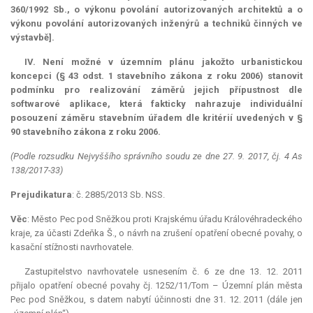
360/1992 Sb., o výkonu povolání autorizovaných architektů a o
výkonu povolání autorizovaných inženýrů a techniků činných ve
výstavbě].
IV. Není možné v územním plánu jakožto urbanistickou
koncepci (§ 43 odst. 1 stavebního zákona z roku 2006) stanovit
podmínku pro realizování záměrů jejich přípustnost dle
softwarové aplikace, která fakticky nahrazuje individuální
posouzení záměru stavebním úřadem dle kritérií uvedených v §
90 stavebního zákona z roku 2006.
(Podle rozsudku Nejvyššího správního soudu ze dne 27. 9. 2017, čj. 4 As
138/2017-33)
Prejudikatura
: č. 2885/2013 Sb. NSS.
Věc
: Město Pec pod Sněžkou proti Krajskému úřadu Královéhradeckého
kraje, za účasti Zdeňka Š., o návrh na zrušení opatření obecné povahy, o
kasační stížnosti navrhovatele.
Zastupitelstvo navrhovatele usnesením č. 6 ze dne 13. 12. 2011
přijalo opatření obecné povahy čj. 1252/11/Tom – Územní plán města
Pec pod Sněžkou, s datem nabytí účinnosti dne 31. 12. 2011 (dále jen