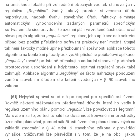
na příslušnou lokalitu při zohlednění obecných vodítek stanovených v
regulativu. „
Regublina
“ žádný takový prostor stavebnímu úřadu
neposkytuje, naopak úvahu stavebního úřadu fakticky eliminuje
automatickým vyhodnocením zadaných parametrů specifickým
softwarem. Je sice pravdou, že územní plán ve zrušené části obsahoval
slovní popis algoritmu „
regublinové
“ regulace, jeho aplikace na konkrétní
případ bez použití příslušného softwaru prakticky není možná. Stejně
tak není fakticky možné úplné přezkoumání správnosti aplikace tohoto
algoritmu na konkrétní případy bez využití příslušné počítačové aplikace.
„
Regubliny
“ rovněž podstatně přesahují standardní stanovení podmínek
prostorového uspořádání (i když tento legitimní regulační prvek také
zahrnují). Aplikace algoritmu „
regubliny
“
de facto
nahrazuje posouzení
záměru stavebním úřadem dle kritérií uvedených v § 90 stavebního
zákona.
[61] Nejvyšší správní soud má pochopení pro specifičnost území.
Rovněž některé stěžovatelem předestřené důvody, které ho vedly k
regulaci územního plánu pomocí „
regublin
“, lze považovat za legitimní.
Má ovšem za to, že těchto cílů lze dosáhnout konvenčními prostředky
územního plánování, pomocí náležitostí územního plánu stanovených na
základě zmocnění v § 43 odst. 6 stavebního zákona v prováděcí
vyhlášce. Stěžovateli lze přisvědčit i v tom, že je na obci, jakou