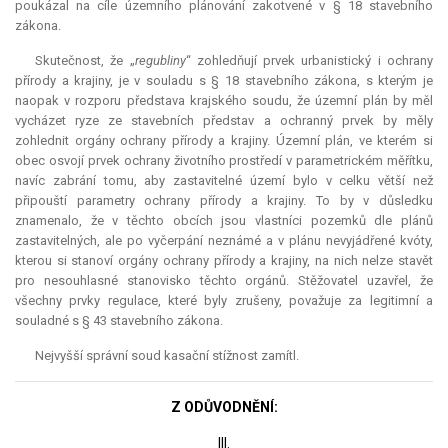
poukázal na cíle územního plánování zakotvené v § 18 stavebního
zákona.
Skutečnost, že „
regubliny
“ zohledňují prvek urbanistický i ochrany
přírody a krajiny, je v souladu s § 18 stavebního zákona, s kterým je
naopak v rozporu představa krajského soudu, že územní plán by měl
vycházet ryze ze stavebních představ a ochranný prvek by měly
zohlednit orgány ochrany přírody a krajiny. Územní plán, ve kterém si
obec osvojí prvek ochrany životního prostředí v parametrickém měřítku,
navíc zabrání tomu, aby zastavitelné území bylo v celku větší než
připouští parametry ochrany přírody a krajiny. To by v důsledku
znamenalo, že v těchto obcích jsou vlastníci pozemků dle plánů
zastavitelných, ale po vyčerpání neznámé a v plánu nevyjádřené kvóty,
kterou si stanoví orgány ochrany přírody a krajiny, na nich nelze stavět
pro nesouhlasné stanovisko těchto orgánů. Stěžovatel uzavřel, že
všechny prvky regulace, které byly zrušeny, považuje za legitimní a
souladné s § 43 stavebního zákona.
Nejvyšší správní soud kasační stížnost zamítl.
Z ODŮVODNĚNÍ:
III.