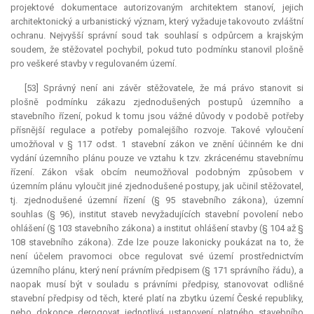
projektové dokumentace autorizovaným architektem stanoví, jejich
architektonický a urbanistický význam, který vyžaduje takovouto zvláštní
ochranu. Nejvyšší správní soud tak souhlasí s odpůrcem a krajským
soudem, že stěžovatel pochybil, pokud tuto podmínku stanovil plošně
pro veškeré stavby v regulovaném území.
[53] Správný není ani závěr stěžovatele, že má právo stanovit si
plošně podmínku zákazu zjednodušených postupů územního a
stavebního řízení, pokud k tomu jsou vážné důvody v podobě potřeby
přísnější regulace a potřeby pomalejšího rozvoje. Takové vyloučení
umožňoval v § 117 odst. 1 stavební zákon ve znění účinném ke dni
vydání územního plánu pouze ve vztahu k tzv. zkrácenému stavebnímu
řízení. Zákon však obcím neumožňoval podobným způsobem v
územním plánu vyloučit jiné zjednodušené postupy, jak učinil stěžovatel,
tj. zjednodušené územní řízení (§ 95 stavebního zákona), územní
souhlas (§ 96), institut staveb nevyžadujících stavební povolení nebo
ohlášení (§ 103 stavebního zákona) a institut ohlášení stavby (§ 104 až §
108 stavebního zákona). Zde lze pouze lakonicky poukázat na to, že
není účelem pravomoci obce regulovat své území prostřednictvím
územního plánu, který není právním předpisem (§ 171 správního řádu), a
naopak musí být v souladu s právními předpisy, stanovovat odlišné
stavební předpisy od těch, které platí na zbytku území České republiky,
nebo dokonce derogovat jednotlivá ustanovení platného stavebního