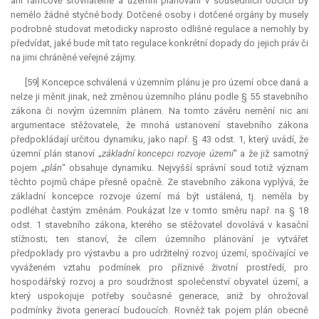
ani rámcově srovnatelné a územní plánování v sousedních obcích by
nemělo žádné styčné body. Dotčené osoby i dotčené orgány by musely
podrobně studovat metodicky naprosto odlišné regulace a nemohly by
předvídat, jaké bude mít tato regulace konkrétní dopady do jejich práv či
na jimi chráněné veřejné zájmy.
[59] Koncepce schválená v územním plánu je pro území obce daná a
nelze ji měnit jinak, než změnou územního plánu podle § 55 stavebního
zákona či novým územním plánem. Na tomto závěru nemění nic ani
argumentace stěžovatele, že mnohá ustanovení stavebního zákona
předpokládají určitou dynamiku, jako např. § 43 odst. 1, který uvádí, že
územní plán stanoví „
základní koncepci rozvoje území
“ a že již samotný
pojem „
plán
“ obsahuje dynamiku. Nejvyšší správní soud totiž význam
těchto pojmů chápe přesně opačně. Ze stavebního zákona vyplývá, že
základní koncepce rozvoje území má být ustálená, tj. neměla by
podléhat častým změnám. Poukázat lze v tomto směru např. na § 18
odst. 1 stavebního zákona, kterého se stěžovatel dovolává v kasační
stížnosti; ten stanoví, že cílem územního plánování je vytvářet
předpoklady pro výstavbu a pro udržitelný rozvoj území, spočívající ve
vyváženém vztahu podmínek pro příznivé životní prostředí, pro
hospodářský rozvoj a pro soudržnost společenství obyvatel území, a
který uspokojuje potřeby současné generace, aniž by ohrožoval
podmínky života generací budoucích. Rovněž tak pojem plán obecně