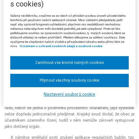
s cookies)
rozporu s
relevantní
právní úpravou nezaložil pouze ke stavbám
architektonicky nebo urbanisticky významným, ale uplatnil ji plošně.
Vážený návštěvníku, snažíme se ze všech sil přinášet vysokou úroveň uživatelského
komfortu při používání našich webových stránek. Mezi základní předpoklady patří
Ke zrušení částí územního plánu, v nichž navrhovatel vyloučil
např. aby správně fungovalo vyhledávání, abychom vás neobtěžovali nevhodnou
možnost aplikace § 95, § 96, § 103 a § 104 až § 108 stavebního zákona,
reklamou nebo abychom měli dostatek podnětů, jak web vylepšovat. Proto od Vás
potřebujeme souhlas se zpracováním souborů cookies, tj. malých souborů, které se
krajský soud uvedl, že není možné, aby obec mohla za nezpůsobilé pro
dočasně ukládají ve vašem prohlížeči. Předem děkujeme za udělení souhlasu. Data
zkrácené řízení označit paušálně všechny stavby v obvodu své
využijeme ke zlepšování našich služeb a přizpůsobení obsahu webu přímo Vám na
míru.
Oznámení o ochraně osobních údajů a souborů cookie
působnosti (nebo v jeho částech), a znemožnit tak v daném území
aplikaci zmíněných zákonných institutů. Takový postup by byl v přímém
rozporu nejen se smyslem uvedených institutů, ale i se zákonem
Zamítnout vše kromě nutných cookies
stanovenými podmínkami umožňujícími jejich aplikaci.
V případě nesouhlasu navrhovatele s tím, že odpůrce zrušil ty části
Přijmout všechny soubory cookie
územního plánu, v nichž si navrhovatel vymínil, že pro výstavbu bytových
domů bude nutné souhlasné stanovisko zastupitelstva obce ve smyslu
Nastavení souborů cookie
§ 136 odst. 2 správního řádu, se krajský soud ztotožnil s odpůrcem,
který považoval tuto podmínku za nesouladnou s § 2 odst. 2 správního
řádu, neboť se jedná o podmínku procesního charakteru, jejíž výsledek
nelze dopředu jednoznačně předjímat. Krajský soud dodal, že obec je
účastníkem územního řízení, tudíž v něm nemůže zároveň vystupovat
jako dotčený orgán.
K námitce směřující proti zrušení aplikace regulačních bublin, tzv.