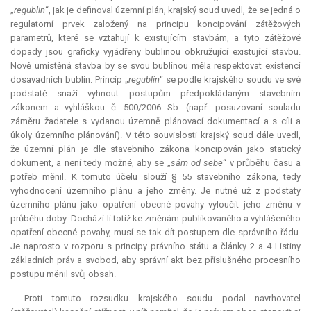
„
regublin
“, jak je definoval územní plán, krajský soud uvedl, že se jedná o
regulatorní prvek založený na principu koncipování zátěžových
parametrů, které se vztahují k existujícím stavbám, a tyto zátěžové
dopady jsou graficky vyjádřeny bublinou obkružující existující stavbu.
Nově umístěná stavba by se svou bublinou měla respektovat existenci
dosavadních bublin. Princip „
regublin
“ se podle krajského soudu ve své
podstatě snaží vyhnout postupům předpokládaným stavebním
zákonem a vyhláškou č. 500/2006 Sb. (např. posuzovaní souladu
záměru žadatele s vydanou územně plánovací dokumentací a s cíli a
úkoly územního plánování). V této souvislosti krajský soud dále uvedl,
že územní plán je dle stavebního zákona koncipován jako statický
dokument, a není tedy možné, aby se „
sám od sebe
“ v průběhu času a
potřeb měnil. K tomuto účelu slouží § 55 stavebního zákona, tedy
vyhodnocení územního plánu a jeho změny. Je nutné už z podstaty
územního plánu jako opatření obecné povahy vyloučit jeho změnu v
průběhu doby. Dochází-li totiž ke změnám publikovaného a vyhlášeného
opatření obecné povahy, musí se tak dít postupem dle správního řádu.
Je naprosto v rozporu s principy právního státu a články 2 a 4 Listiny
základních práv a svobod, aby správní akt bez příslušného procesního
postupu měnil svůj obsah.
Proti tomuto rozsudku krajského soudu podal navrhovatel