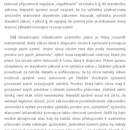
testoval přípustnost regulace „
regublinami
“ ve vztahu k § 43 stavebního
zákona. Nejvyšší správní soud nezjistil, že by vyhláška překračovala
zmocnění stanovené stavebním zákonem. Naopak, vyhláška provádí
stavební zákon, z jehož § 43 vyplývá, že územní plán je dokument, který
stanoví základní koncepci rozvoje území.
[58] Obsahovými náležitostmi územního plánu je třeba rozumět
instrumentář, který zákon dává k dispozici obcím k vymezení koncepce
rozvoje jejich území. Jinými slovy obcím není dán zcela neomezený
prostor pro jejich „
kreativitu
“, nýbrž musí respektovat nástroje, které jim
právo (na úrovni velmi rámcové) k tomu dává k dispozici. Právní úpravu
obsaženou ve stavebním zákoně a ve vyhlášce nelze v žádném případě
považovat za natolik detailní a unifikovanou, že by obce neměly vůbec
možnost uplatnit svou autonomii při hledání vhodných způsobů
prosazení svých rozvojových záměrů. Prostor, který takto obce mají k
prosazení svých představ v oblasti územního plánování, zůstává velmi
široký, není však ničím neomezený. Nejvyšší správní soud má za to, že
existuje legitimní důvod, proč zákonodárce prostřednictvím zákonného
zmocnění k vydání prováděcí vyhlášky prostor pro „
vymýšlení
“ způsobů
stanovení urbanistické koncepce takto rámcově usměrnil. Stěží by bylo
možné akceptovat stav, kdy by každá obec přistupovala k územnímu
plánování zcela odlišným způsobem, jednotlivé územní plány by nebyly