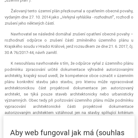
„územní plán“).
Žalovaný tento územní plán přezkoumal a opatřením obecné povahy,
vydaným dne 27. 10. 2014 jako „
Veřejná vyhláška - rozhodnutí
“, rozhodl o
zrušení jeho některých částí.
Navrhovatel se následně domáhal zrušení opatření obecné povahy –
rozhodnutí odpůrce o zrušení částí zmíněného územního plánu u
Krajského soudu v Hradci Králové, jenž rozsudkem ze dne 21. 6. 2017, čj.
30 A 76/2017-44, návrh zamítl.
K nesouhlasu navrhovatele s tím, že odpůrce vyňal z územního plánu
podmínku zpracování určité dokumentace výhradně autorizovanými
architekty, krajský soud uvedl, že
kompetence
obce označit v územním
plánu konkrétní stavbu jako stavbu, pro kterou může vypracovávat
architektonickou část projektové dokumentace jen autorizovaný
architekt, se týká pouze staveb architektonicky nebo urbanisticky
významných. Obec tedy při pořizování územního plánu může podmínku
vypracování architektonické části projektové dokumentace
autorizovaným architektem vztáhnout jen na stavby splňující kritérium
oné specifické významnosti. Splnění tohoto kritéria pak musí u každé
stavby odůvodnit. Tak ovšem navrhovatel při vydání územního plánu
Aby web fungoval jak má (souhlas
nepostupoval. Výhradu, že pro určité stavby musí architektonickou část
projektové dokumentace vypracovat jen autorizovaní architekti, totiž v