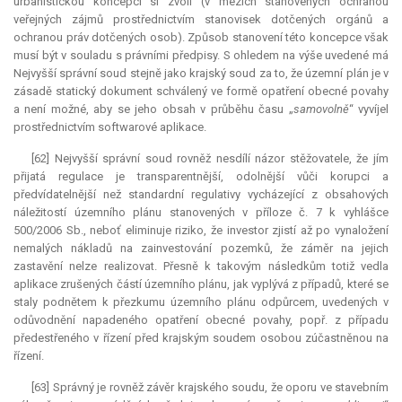
urbanistickou koncepci si zvolí (v mezích stanovených ochranou
veřejných zájmů prostřednictvím stanovisek dotčených orgánů a
ochranou práv dotčených osob). Způsob stanovení této koncepce však
musí být v souladu s právními předpisy. S ohledem na výše uvedené má
Nejvyšší správní soud stejně jako krajský soud za to, že územní plán je v
zásadě statický dokument schválený ve formě opatření obecné povahy
a není možné, aby se jeho obsah v průběhu času „
samovolně
“ vyvíjel
prostřednictvím softwarové aplikace.
[62] Nejvyšší správní soud rovněž nesdílí názor stěžovatele, že jím
přijatá regulace je transparentnější, odolnější vůči korupci a
předvídatelnější než standardní regulativy vycházející z obsahových
náležitostí územního plánu stanovených v příloze č. 7 k vyhlášce
500/2006 Sb., neboť eliminuje riziko, že investor zjistí až po vynaložení
nemalých nákladů na zainvestování pozemků, že záměr na jejich
zastavění nelze realizovat. Přesně k takovým následkům totiž vedla
aplikace zrušených částí územního plánu, jak vyplývá z případů, které se
staly podnětem k přezkumu územního plánu odpůrcem, uvedených v
odůvodnění napadeného opatření obecné povahy, popř. z případu
předestřeného v řízení před krajským soudem osobou zúčastněnou na
řízení.
[63] Správný je rovněž závěr krajského soudu, že oporu ve stavebním