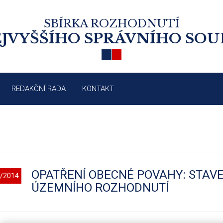
SBÍRKA ROZHODNUTÍ
JVYŠŠÍHO SPRÁVNÍHO SO
REDAKČNÍ RADA
KONTAKT
OPATŘENÍ OBECNÉ POVAHY: STAV
/2014
ÚZEMNÍHO ROZHODNUTÍ