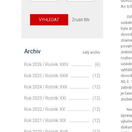
dovozu
Ao 3/2
Odp
VYHLEDAT
Zrušit filtr
uzávěr
byla s
dovodi
znamen
povahy
Archiv
zněním
celý archiv
rozhod
uzávěr
Rok 2026 / Ročník: XXIV
(6)
vyhláš
Rok 2025 / Ročník: XXIII
(12)
dovodi
60, č.
Rok 2024 / Ročník: XXII
(12)
zabrán
je čas
Rok 2023 / Ročník: XXI
(12)
zrušen
Rok 2022 / Ročník: XX
(12)
Nav
úpravy
Rok 2021 / Ročník: XIX
(12)
výlučn
dokume
Rok 2020 / Ročník: XVIII
(12)