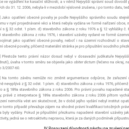
e ve vyjádření ke kasační stížnosti, a v němž Nejvyšší správní soud dovodil 
ch do 31. 12. 2006, nebyla-li v mezidobí výslovně zrušena, i po tomto datu, t
] Jako opatření obecné povahy je podle Nejvyššího správního soudu stejně 
mu v nyní projednávané věci a která nebyla vydána ve formě nařízení obce,
í s § 32 odst. 1 písm. d) stavebního zákona z roku 1976 a § 12 vyhlášky č. 
3 stavebního zákona z roku 1976, i stavební uzávěry vydané ve formě územní
pojímat jako opatření obecné povahy, neboť i na územní rozhodnutí o staveb
ní obecné povahy, přičemž materiální stránka je pro připuštění soudního přez
8] Přestože tento právní názor dosud nebyl v dosavadní judikatuře Nejvyš
nutí), úvaha v tomto směru se objevila jako
obiter dictum
(řečeno na okraj, 
Ao 3/2007-60.
9] Na tomto závěru nemůže nic změnit argumentace odpůrce, že zařazení
ně nevyplývá z § 32 odst. 1 písm. d) stavebního zákona z roku 1976, přičem
io
a § 189a stavebního zákona z roku 2006. Pro právní povahu napadené stave
y; právě z
interpretace
§ 189a stavebního zákona z roku 2006 přitom vycház
ení nemohla vést ani skutečnost, že v době jejího vydání nebyl institut op
v tomto případě převažuje zájem na shodné právní kvalifikaci totožných práv
 byly vydány. Pokud je připuštění přezkumu napadené stavební uzávěry j
tivity, jedná se o retroaktivitu nepravou, která je za daných podmínek přípustná.
IV. Posouzení důvodnosti návrhu na zrušení n