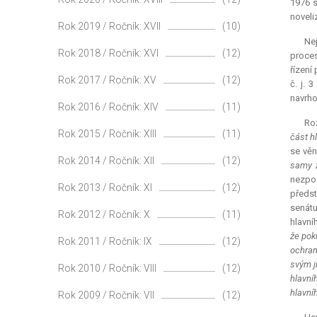
1976 s
noveli
Rok 2019 / Ročník: XVII
(10)
Nej
Rok 2018 / Ročník: XVI
(12)
proces
řízení
Rok 2017 / Ročník: XV
(12)
č. j. 
navrho
Rok 2016 / Ročník: XIV
(11)
Roz
Rok 2015 / Ročník: XIII
(11)
část h
se věn
Rok 2014 / Ročník: XII
(12)
samy ž
nezpo
Rok 2013 / Ročník: XI
(12)
předst
senátu
Rok 2012 / Ročník: X
(11)
hlavní
že pok
Rok 2011 / Ročník: IX
(12)
ochran
svým j
Rok 2010 / Ročník: VIII
(12)
hlavní
hlavní
Rok 2009 / Ročník: VII
(12)