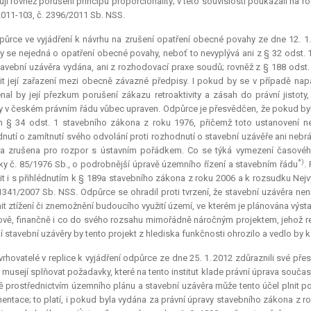
jí rovněž porušení principu proporcionality; v této souvislosti poukázali na r
011-103, č. 2396/2011 Sb. NSS.
ůrce ve vyjádření k návrhu na zrušení opatření obecné povahy ze dne 12. 1.
y se nejedná o opatření obecné povahy, neboť to nevyplývá ani z § 32 odst. 
tavební uzávěra vydána, ani z rozhodovací praxe soudů; rovněž z § 188 odst
t její zařazení mezi obecně závazné předpisy. I pokud by se v případě na
al by její přezkum porušení zákazu retroaktivity a zásah do právní jistoty,
 v českém právním řádu vůbec upraven. Odpůrce je přesvědčen, že pokud by
 § 34 odst. 1 stavebního zákona z roku 1976, přičemž toto ustanovení n
nutí o zamítnutí svého odvolání proti rozhodnutí o stavební uzávěře ani nebrán
a zrušena pro rozpor s ústavním pořádkem. Co se týká vymezení časového 
*)
ky č. 85/1976 Sb., o podrobnější úpravě územního řízení a stavebním řádu
.
t i s přihlédnutím k § 189a stavebního zákona z roku 2006 a k rozsudku Nejv
 1341/2007 Sb. NSS. Odpůrce se ohradil proti tvrzení, že stavební uzávěra nen
it ztížení či znemožnění budoucího využití území, ve kterém je plánována výs
ově, finančně i co do svého rozsahu mimořádně náročným projektem, jehož rea
í stavební uzávěry by tento projekt z hlediska funkčnosti ohrozilo a vedlo by 
rhovatelé v replice k vyjádření odpůrce ze dne 25. 1. 2012 zdůraznili své pře
 musejí splňovat požadavky, které na tento institut klade právní úprava souč
ě prostřednictvím územního plánu a stavební uzávěra může tento účel plnit
ntace; to platí, i pokud byla vydána za právní úpravy stavebního zákona z ro