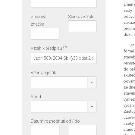
změn d
sady, 
Spisová
Sbírkové číslo
odůvod
zákazu
značka
předm
dokume
Dne
(?)
Vztah k předpisu
formě 
staveb
Minist
do prá
Věcný rejstřík
skuteč
povahy
ze dne
staveb
Soud
vymeze
vydán
Zastup
uzávěr
Datum rozhodnutí od / do
úseky 
stanov