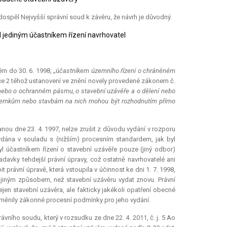
ospěl Nejvyšší správní soud k závěru, že návrh je důvodný.
l jediným účastníkem řízení navrhovatel
ém do 30. 6. 1998, „ú
častníkem územního řízení o chráněném
ce 2 téhož ustanovení ve znění novely provedené zákonem č.
nebo o ochranném pásmu, o stavební uzávěře a o dělení nebo
 pozemkům nebo stavbám na nich mohou být rozhodnutím přímo
nou dne 23. 4. 1997, nelze zrušit z důvodu vydání v rozporu
dána v souladu s (nižším) procesním standardem, jak byl
 účastníkem řízení o stavební uzávěře pouze (jiný odbor)
avky tehdejší právní úpravy, což ostatně navrhovatelé ani
právní úpravě, která vstoupila v účinnost ke dni 1. 7. 1998,
 jiným způsobem, než stavební uzávěru vydat znovu. Právní
en stavební uzávěra, ale fakticky jakékoli opatření obecné
měnily zákonné procesní podmínky pro jeho vydání.
ávního soudu, který v rozsudku ze dne 22. 4. 2011, č. j. 5 Ao