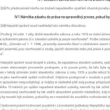
.) [26] Po přezkoumání návrhu na zrušení napadeného opatření obecné povahy d
IV.1 Námitka zásahu do práva na spravedlivý proces, pokud by
.) [28] Nejvyšší správní soud neshledal tuto námitku důvodnou.
] Podle § 34 odst. 1 věty druhé stavebního zákona z roku 1976 ve znění účinn
a ochranném pásmu či o stavební uzávěře je pouze navrhovatel
“. Podle odstav
8 Sb., účinném od 1. 7. 1998, „ú
častníky územního řízení o chráněném území 
ání pozemků jsou navrhovatel a osoby, jejichž vlastnická nebo jiná práva k
na
“.
] Nejvyšší správní soud dospěl k závěru, že napadenou stavební uzávěru, vyda
onem stanoveným procesním postupem, a to pouze proto, že tato byla vy
en v tehdy účinném znění stavebního zákona z roku 1976 a podle něhož byl
e jako navrhovatel vydání rozhodnutí. Odpůrce postupoval v souladu s požad
 způsobem nezpochybňují, a i kdyby si následně přál svůj postup přizpůsobit 
akřka 15 měsíců po vydání napadené stavební uzávěry, nemohl by tak učinit
prosazovaný navrhovateli by tak vedl k absurdním právním následkům, kdy nej
 by muselo být zrušeno, pokud by se v mezidobí do soudního rozhodování z
] Vyslovené právní hodnocení je patrné i z konstantní judikatury Nejvyššího spr