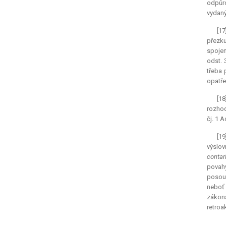
odpůrc
vydaný
[17
přezku
spojen
odst. 
třeba 
opatře
[1
rozhod
čj. 1 
[1
výslov
contar
povah
posouz
neboť 
zákona
retroak