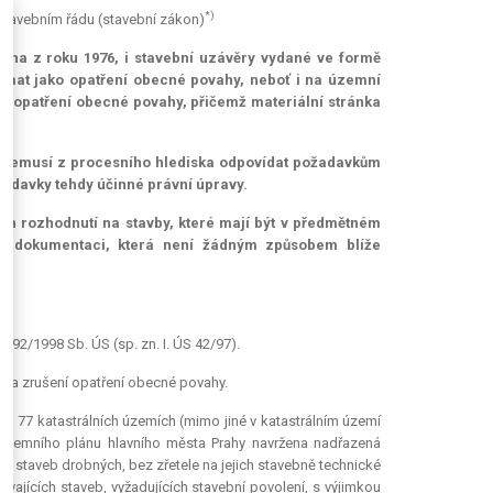
*)
 stavebním řádu (stavební zákon)
ákona z roku 1976, i stavební uzávěry vydané ve formě
jímat jako opatření obecné povahy, neboť i na územní
 na opatření obecné povahy, přičemž materiální stránka
6 nemusí z procesního hlediska odpovídat požadavkům
žadavky tehdy účinné právní úpravy.
ch rozhodnutí na stavby, které mají být v předmětném
cí dokumentaci, která není žádným způsobem blíže
92/1998 Sb. ÚS (sp. zn. I. ÚS 42/97).
h na zrušení opatření obecné povahy.
em 77 katastrálních územích (mimo jiné v katastrálním území
územního plánu hlavního města Prahy navržena nadřazená
 staveb drobných, bez zřetele na jejich stavebně technické
ávajících staveb, vyžadujících stavební povolení, s výjimkou