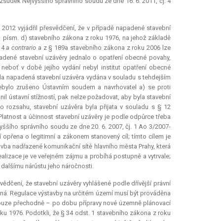
ozsudek Nejvyššího správního soudu ze dne 16. 6. 2011, čj. 4
 2012 vyjádřil přesvědčení, že v případě napadené stavební
1 písm. d) stavebního zákona z roku 1976, na jehož základě
. 4
a contrario
a z § 189a stavebního zákona z roku 2006 lze
padené stavební uzávěry jednalo o opatření obecné povahy,
 neboť v době jejího vydání nebyl institut opatření obecné
la napadená stavební uzávěra vydána v souladu s tehdejším
ebylo zrušeno Ústavním soudem a navrhovatel a) se proti
il ústavní stížností, pak nelze požadovat, aby byla stavební
rozsahu, stavební uzávěra byla přijata v souladu s § 12
 Platnost a účinnost stavební uzávěry je podle odpůrce třeba
yššího správního soudu ze dne 20. 6. 2007, čj. 1 Ao 3/2007-
í opřena o legitimní a zákonem stanovený cíl; tímto cílem je
tavba nadřazené komunikační sítě hlavního města Prahy, která
lizace je ve veřejném zájmu a probíhá postupně a vytrvale;
k dalšímu nárůstu jeho náročnosti.
svědčení, že stavební uzávěry vyhlášené podle dřívější právní
asná. Regulace výstavby na určitém území musí být prováděna
 pouze přechodně – po dobu přípravy nové územně plánovací
ku 1976. Podotkli, že § 34 odst. 1 stavebního zákona z roku