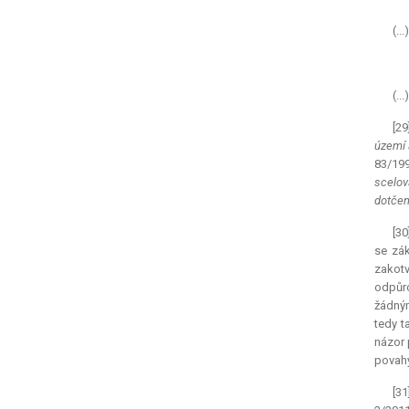
(..
(..
[29
území 
83/199
scelov
dotče
[30
se zák
zakotv
odpůrc
žádným
tedy t
názor 
povahy
[31