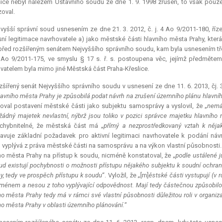
ice nebyl nálezem Ústavního soudu ze dne 1. 9. 1998 zrušen, to však pouz
zoval.
vyšší správní soud usnesením ze dne 21. 3. 2012, č. j. 4 Ao 9/2011-180, říze
ní legitimace navrhovatele a) jako městské části hlavního města Prahy, která
 před rozšířeným senátem Nejvyššího správního soudu, kam byla usnesením tře
3 Ao 9/2011-175, ve smyslu § 17 s. ř. s. postoupena věc, jejímž předměte
vatelem byla mimo jiné Městská část Praha-Křeslice.
šířený senát Nejvyššího správního soudu v usnesení ze dne 11. 6. 2013, čj. 
lavního města Prahy je způsobilá podat návrh na zrušení územního plánu hlavního
oval postavení městské části jako subjektu samosprávy a vyslovil, že „
nemá
ádný majetek nevlastní, nýbrž jsou toliko v pozici správce majetku hlavního
chybnitelné, že městská část má „
přímý a nezprostředkovaný vztah k něja
avuje základní požadavek pro aktivní legitimaci navrhovatele k podání náv
 vyplývá z práva městské části na samosprávu a na výkon vlastní působnosti.
ho města Prahy na přístup k soudu, nicméně konstatoval, že „
podle ustálené j
ud existují pochybnosti o možnosti přístupu nějakého subjektu k soudní ochra
y, tedy ve prospěch přístupu k soudu
“. Vyložil, že „[m]
ěstské části vystupují (v
ménem a nesou z toho vyplývající odpovědnost. Mají tedy částečnou způsobilost
ho města Prahy tedy má v rámci své vlastní působnosti důležitou roli v organi
ho města Prahy v oblasti územního plánování.
“