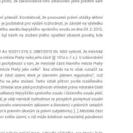
e proto, že zákonodárce toto ustanovení ještě předtím sám
ní přerušil. Konstatoval, že posouzení právní otázky aktivní
 je podstatná pro vydání rozhodnutí, je závislé na výsledku
tího senátu Nejvyššího správního soudu ze dne 29. 2. 2012,
m byl návrh na zrušení jiného opatření obecné povahy, kde
3 Ao 9/2011-219, č. 2887/2013 Sb. NSS vyslovil, že
městská
 města Prahy nebo jeho části (§ 101a s. ř. s.)
. V odůvodnění
 pochybnosti o tom, že městské části hlavního města Prahy
 města Prahy jako celku
“. Bez ohledu na to však označil za
ké části území, které je územním plánem regulováno
“, což
rhu na jeho zrušení. Tento vztah přitom podle rozšířeného
 Shledal sice jisté pochybnosti ohledně práva městské části
udikatury Nejvyššího správního soudu i Ústavního soudu platí,
ně, je vždy namístě rozhodnout ve prospěch poskytnutí soudní
 rozsahu stanoveném zákonem a Statutem) v právních vztazích
 k právním úkonům (a právní subjektivitu).
[...]
Městská část
zaci svého území, s níž může
kolidovat
samostatná působnost