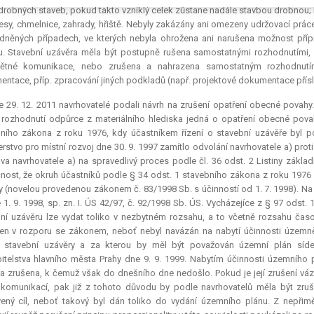
robných staveb, pokud takto vzniklý celek zůstane nadále stavbou drobnou; b) p
lesy, chmelnice, zahrady, hřiště. Nebyly zakázány ani omezeny udržovací prác
něných případech, ve kterých nebyla ohrožena ani narušena možnost přípr
. Stavební uzávěra měla být postupně rušena samostatnými rozhodnutími, 
ětné komunikace, nebo zrušena a nahrazena samostatným rozhodnut
ntace, příp. zpracování jiných podkladů (např. projektové dokumentace přísl
 29. 12. 2011 navrhovatelé podali návrh na zrušení opatření obecné povahy.
rozhodnutí odpůrce z materiálního hlediska jedná o opatření obecné povah
ního zákona z roku 1976, kdy účastníkem řízení o stavební uzávěře byl p
erstvo pro místní rozvoj dne 30. 9. 1997 zamítlo odvolání navrhovatele a) pr
va navrhovatele a) na spravedlivý proces podle čl. 36 odst. 2 Listiny základ
nost, že okruh účastníků podle § 34 odst. 1 stavebního zákona z roku 1976
 (novelou provedenou zákonem č. 83/1998 Sb. s účinností od 1. 7. 1998). Na
 1. 9. 1998, sp. zn. I. ÚS 42/97, č. 92/1998 Sb. ÚS. Vycházejíce z § 97 odst.
ní uzávěru lze vydat toliko v nezbytném rozsahu, a to včetně rozsahu ča
n v rozporu se zákonem, neboť nebyl navázán na nabytí účinnosti územně
í stavební uzávěry a za kterou by měl být považován územní plán sídel
itelstva hlavního města Prahy dne 9. 9. 1999. Nabytím účinnosti územního p
a zrušena, k čemuž však do dnešního dne nedošlo. Pokud je její zrušení váz
komunikací, pak již z tohoto důvodu by podle navrhovatelů měla být zruš
ený cíl, neboť takový byl dán toliko do vydání územního plánu. Z nepřim