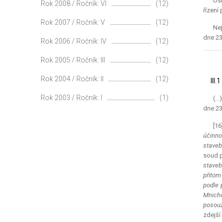
Usn
Rok 2008 / Ročník: VI
(12)
řízení
Rok 2007 / Ročník: V
(12)
Ne
dne 23.
Rok 2006 / Ročník: IV
(12)
Rok 2005 / Ročník: III
(12)
Rok 2004 / Ročník: II
(12)
III
Rok 2003 / Ročník: I
(1)
(..
dne 23
[16
účinno
staveb
soud p
staveb
přitom
podle 
Mnicho
posouz
zdejší