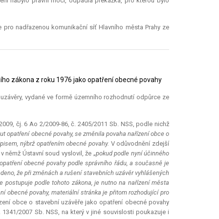
ení nabylo právní moci, odpadla překážka, pro kterou bylo
e pro nadřazenou komunikační síť Hlavního města Prahy ze
ního zákona z roku 1976 jako opatření obecné povahy
ní uzávěry, vydané ve formě územního rozhodnutí odpůrce ze
2009, čj. 6 Ao 2/2009-86, č. 2405/2011 Sb. NSS, podle nichž
tut opatření obecné povahy, se změnila povaha nařízení obce o
edpisem, nýbrž opatřením obecné povahy.
V odůvodnění zdejší
v němž Ústavní soud vyslovil, že „
pokud podle nyní účinného
 opatření obecné povahy podle správního řádu, a současně je
deno, že při změnách a rušení stavebních uzávěr vyhlášených
se postupuje podle tohoto zákona, je nutno na nařízení města
ní obecné povahy, materiální stránka je přitom rozhodující pro
zení obce o stavební uzávěře jako opatření obecné povahy
. 1341/2007 Sb. NSS, na který v jiné souvislosti poukazuje i