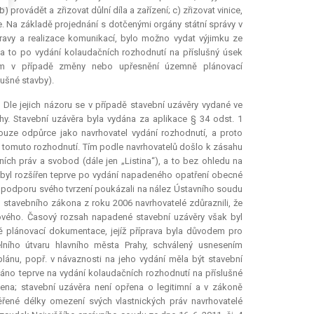
rovádět a zřizovat důlní díla a zařízení; c) zřizovat vinice,
e. Na základě projednání s dotčenými orgány státní správy v
avy a realizace komunikací, bylo možno vydat výjimku ze
a to po vydání kolaudačních rozhodnutí na příslušný úsek
ím v případě změny nebo upřesnění územně plánovací
ušné stavby).
 Dle jejich názoru se v případě stavební uzávěry vydané ve
y. Stavební uzávěra byla vydána za aplikace § 34 odst. 1
ouze odpůrce jako navrhovatel vydání rozhodnutí, a proto
oti tomuto rozhodnutí. Tím podle navrhovatelů došlo k zásahu
ních práv a svobod (dále jen „Listina“), a to bez ohledu na
 byl rozšířen teprve po vydání napadeného opatření obecné
 podporu svého tvrzení poukázali na nález Ústavního soudu
 1 stavebního zákona z roku 2006 navrhovatelé zdůraznili, že
sového. Časový rozsah napadené stavební uzávěry však byl
 plánovací dokumentace, jejíž příprava byla důvodem pro
ního útvaru hlavního města Prahy, schválený usnesením
lánu, popř. v návaznosti na jeho vydání měla být stavební
áno teprve na vydání kolaudačních rozhodnutí na příslušné
ena; stavební uzávěra není opřena o legitimní a v zákoně
ěřené délky omezení svých vlastnických práv navrhovatelé