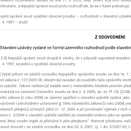
esením rozšířeného senátu ze dne 11. 6. 2013, resp. dnem, kdy toto usnes
 přerušeno, a Nejvyšší správní soud proto rozhodl tak, že se v řízení pokračuje.
jvyšší správní soud opatření obecné povahy – rozhodnutí o stavební uzávěř
 4. 1997 – zrušil.
Z ODŮVODNĚNÍ:
.1 Stavební uzávěry vydané ve formě územního rozhodnutí podle staveb
.) [15] Nejvyšší správní soud dospěl k závěru, že v případě napadené staveb
. 4. 1997, se jedná o opatření obecné povahy.
] Vyšel přitom ze závěrů rozsudku Nejvyššího správního soudu ze dne 16. 7. 
stí zákona č. 127/2005 Sb., kterým byl zaveden do soudního řádu správního insti
ní uzávěře. Takové nařízení již nadále není z materiálního hlediska právním př
oukázal na usnesení Ústavního soudu ze dne 2. 4. 2009, sp. zn. Pl. ÚS 22/08, 
ního zákona
[z roku 2006]
se územní opatření o stavební uzávěře vydává jako
 výslovně v přechodném ustanovení § 189a stavebního zákona
[z roku 2006]
uve
právních předpisů účinných před 31. 12. 2006 a při povolování výjimek z nich 
vice č. 2/2006 o stavební uzávěře nahlížet po materiální stránce jako na opatře
ení, který soudní orgán je příslušný k jeho přezkumu
“. Nutnost přezkumu naří
 soud dovodil i ze závěrů rozsudku ze dne 20. 6. 2007, čj. 1 Ao 3/2007-60, č