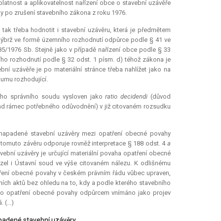
platnost a aplikovatelnost nařízení obce o stavební uzávěře
edy po zrušení stavebního zákona z roku 1976.
tak třeba hodnotit i stavební uzávěru, která je předmětem
 nýbrž ve formě územního rozhodnutí odpůrce podle § 41 ve
85/1976 Sb. Stejně jako v případě nařízení obce podle § 33
ho rozhodnutí podle § 32 odst. 1 písm. d) téhož zákona je
ní uzávěře je po materiální stránce třeba nahlížet jako na
kumu rozhodující.
šího správního soudu vysloven jako
ratio decidendi
(důvod
nad rámec potřebného odůvodnění) v již citovaném rozsudku
 napadené stavební uzávěry mezi opatření obecné povahy
ž tomuto závěru odporuje rovněž
interpretace
§ 188 odst. 4
a
bní uzávěry je určující materiální povaha opatření obecné
el i Ústavní soud ve výše citovaném nálezu. K odlišnému
atření obecné povahy v českém právním řádu vůbec upraven,
ních aktů bez ohledu na to, kdy a podle kterého stavebního
ako opatření obecné povahy odpůrcem vnímáno jako projev
 (...)
apadené stavební uzávěry