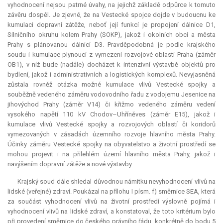
vyhodnocení nejsou patrné úvahy, na jejichž základě odpůrce k tomuto
závěru dospěl. Je zjevné, že na Vestecké spojce dojde v budoucnu ke
kumulaci dopravní zátěže, neboť její funkcí je propojení dálnice D1,
Silničního okruhu kolem Prahy (SOKP), jakož i okolních obcí a města
Prahy s plánovanou dálnicí D3. Pravděpodobná je podle krajského
soudu i kumulace plynoucí z vymezení rozvojové oblasti Praha (záměr
OB1), v níž bude (nadále) docházet k intenzivní výstavbě objektů pro
bydlení, jakož i administrativních a logistických komplexů. Nevyjasněná
zůstala rovněž otázka možné kumulace vlivů Vestecké spojky a
souběžně vedeného záměru vodovodního řadu z vodojemu Jesenice na
jihovýchod Prahy (záměr V14) či křižmo vedeného záměru vedení
vysokého napětí 110 kV Chodov–Uhříněves (záměr E15), jakož i
kumulace vlivů Vestecké spojky a rozvojových oblastí či koridorů
vymezovaných v zásadách územního rozvoje hlavního města Prahy.
Účinky záměru Vestecké spojky na obyvatelstvo a životní prostředí se
mohou projevit i na přilehlém území hlavního města Prahy, jakož i
navýšením dopravní zátěže a nové výstavby.
Krajský soud dále shledal důvodnou námitku nevyhodnocení vlivů na
lidské (veřejné) zdraví. Poukázal na přílohu I písm. f) směrnice SEA, která
za součást vyhodnocení vlivů na životní prostředí výslovně pojímá i
vyhodnocení vlivů na lidské zdraví, a konstatoval, že toto kritérium bylo
při provedení směrnice do českého právního řádu, konkrétně do bodu 5