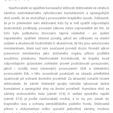
Navrhovatelé ve vyjádření ke kasační stížnosti stěžovatele ve vztahu k
námitce nedostatečného vyhodnocení kumulativních a synergických
vlivů uvedli, že se ztotožňují s posouzením krajského soudu. Zdůraznili,
že je to především sám stěžovatel, kdo by si měl opatřit odpovídající
(metodické) podklady; porušení zákona nelze ospravedlnit ani tím, že
toto bylo judikaturou dovozeno teprve následně – po vydání
napadeného opatření obecné povahy, jakož ani odkazem na vlastní
uvážení a zkušenosti hodnotitelů či skutečnost, že tito jsou autorizováni
ministerstvem, které nad nimi současně provádí dozor. Rovněž výkon
pravomocí ministerstva jako dotčeného orgánu přitom podléhá
soudnímu přezkumu. Navrhovatelé konstatovali, že krajský soud
odpovídajícím způsobem zohlednil úroveň podrobnosti posuzování,
jakož i rozdíly mezi (obecným) posouzením SEA a (detailním)
posouzením EIA; v této souvislosti poukázali na zásadu předběžné
opatrnosti při ochraně životního prostředí. Za
absurdní
označili tvrzení
stěžovatele, že záměr Vestecké spojky nemůže vykazovat žádné
kumulativní a synergické vlivy na životní prostředí. Kumulace vlivů se
záměry vodovodního řadu (záměr V14) či vedení vysokého napětí
(záměr E15) je podle navrhovatelů možná, a to mj. pro zásah do
krajinného rázu a ochrany zemědělského půdního fondu. Stěžovatel
přitom v dokumentaci toliko vyznačil jednotlivé záměry, možnou