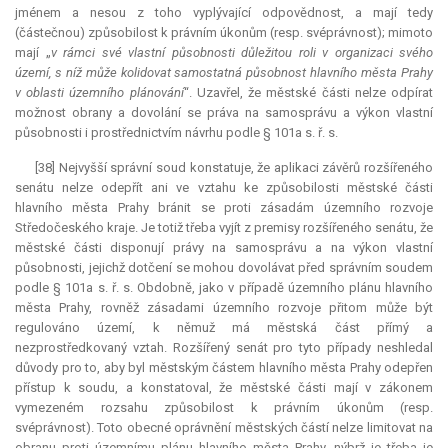
jménem a nesou z toho vyplývající odpovědnost, a mají tedy
(částečnou) způsobilost k právním úkonům (resp. svéprávnost); mimoto
mají „
v rámci své vlastní působnosti důležitou roli v organizaci svého
území, s níž může
kolidovat
samostatná působnost hlavního města Prahy
v oblasti územního plánování
“. Uzavřel, že městské části nelze odpírat
možnost obrany a dovolání se práva na samosprávu a výkon vlastní
působnosti i prostřednictvím návrhu podle § 101a s. ř. s.
[38] Nejvyšší správní soud konstatuje, že aplikaci závěrů rozšířeného
senátu nelze odepřít ani ve vztahu ke způsobilosti městské části
hlavního města Prahy bránit se proti zásadám územního rozvoje
Středočeského kraje. Je totiž třeba vyjít z premisy rozšířeného senátu, že
městské části disponují právy na samosprávu a na výkon vlastní
působnosti, jejichž dotčení se mohou dovolávat před správním soudem
podle § 101a s. ř. s. Obdobně, jako v případě územního plánu hlavního
města Prahy, rovněž zásadami územního rozvoje přitom může být
regulováno území, k němuž má městská část přímý a
nezprostředkovaný vztah. Rozšířený senát pro tyto případy neshledal
důvody pro to, aby byl městským částem hlavního města Prahy odepřen
přístup k soudu, a konstatoval, že městské části mají v zákonem
vymezeném rozsahu způsobilost k právním úkonům (resp.
svéprávnost). Toto obecné oprávnění městských částí nelze limitovat na
obranu proti územnímu plánu hlavního města Prahy, nýbrž je třeba je