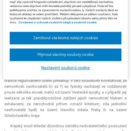
jednání podle § 76 odst. 1 písm. b) s. ř. s.; ostatní námitky vyhodnotil
např. aby správně fungovalo vyhledávání, abychom vás neobtěžovali nevhodnou
jako nedůvodné.
reklamou nebo abychom měli dostatek podnětů, jak web vylepšovat. Proto od Vás
potřebujeme souhlas se zpracováním souborů cookies, tj. malých souborů, které se
dočasně ukládají ve vašem prohlížeči. Předem děkujeme za udělení souhlasu. Data
V odůvodnění rozsudku vyšel z § 101a s. ř. s. a dospěl k závěru, že
využijeme ke zlepšování našich služeb a přizpůsobení obsahu webu přímo Vám na
navrhovatelce a) nesvědčí aktivní procesní legitimace k podání návrhu,
míru.
Oznámení o ochraně osobních údajů a souborů cookie
neboť není obcí, nýbrž pouze částí obce, a ze své podstaty tak nemůže
brojit proti opatření obecné povahy vydanému krajem, nýbrž případně
Zamítnout vše kromě nutných cookies
toliko proti opatření obecné povahy vydanému hlavním městem Prahou.
Ohledně aktivní procesní legitimace ostatních navrhovatelů poukázal na
závěry usnesení rozšířeného senátu Nejvyššího správního soudu ze dne
Přijmout všechny soubory cookie
21. 7. 2009, čj. 1 Ao 1/2009-120, č. 1910/2009 Sb. NSS, a konstatoval, že
tito navrhovatelé jsou vlastníky (sousedících) nemovitostí, které se sice
Nastavení souborů cookie
nacházejí mimo území regulované napadeným opatřením obecné
povahy, mohou nicméně být dotčeni účinky předmětného záměru, které
hranice regulovaného území přesahují. V této souvislosti konstatoval, že
nemovitosti navrhovatelů b) až f) se fyzicky nacházejí ve vzdálenosti
pouze několika stovek metrů od území Vestecké spojky, a v případě její
realizace je tak pravděpodobné zatížení jejich nemovitostí hlukem a
exhalacemi; za nerozhodné přitom označil kritérium, zda jednotliví
navrhovatelé bydlí na území hlavního města Prahy či na území
Středočeského kraje.
Krajský soud shledal důvodnou námitku nedostatečného posouzení