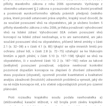
přílohy stavebního zákona z roku 2006 opomenuto. Vycházeje z
obecného ustanovení § 2 zákona o posuzování vlivů na životní prostředí
a povinnosti eurokonformního výkladu právních předpisů českého
práva, které provádí ustanovení práva unijního, krajský soud dovodil, že
za součást posouzení vlivů na obyvatelstvo, jak je uloženo bodem 5
přílohy stavebního zákona z roku 2006, je třeba považovat i vyhodnocení
vlivů na lidské zdraví. Vyhodnocení SEA ovšem posouzení vlivů
koncepcí na lidské zdraví neobsahuje, a to ani samostatně, ani jako
součást posouzení vlivů na obyvatelstvo, přičemž letmé zmínky v části
2.1 (s. 32–38) a v části 4.1 (s. 83) týkající se výše imisních limitů pro
ochranu zdraví lidí, v části 2.8 (s. 72–75) vztahující se ke hlukovým
limitům a jejich plnění, v části 5.10 (s. 157–158) týkající se vlivů na
obyvatelstvo, či v souhrnné části 10. 2 (s. 187–192) nelze za takové
(svébytné) posouzení považovat; odpůrce nevěnoval konkrétní
pozornost dopadům koncepce na zlepšení či zhoršení zdravotního
stavu populace (obyvatel), opomněl provést kvantitativní a kvalitativní
analýzu závažnosti (hrozících) zdravotních problémů a vymezit, jaký vliv
na ně může koncepce mít, a to včetně odpovídajících priorit pro územní
plánování.
Proti rozsudku krajského soudu podala navrhovatelka a)
(stěžovatelka) kasační stížnost, v níž brojila proti závěru krajského