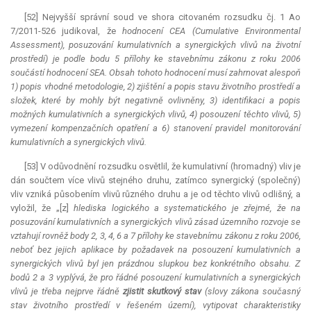
[52] Nejvyšší správní soud ve shora citovaném rozsudku čj. 1 Ao
7/2011-526 judikoval, že
hodnocení CEA (Cumulative Environmental
Assessment), posuzování kumulativních a synergických vlivů na životní
prostředí) je podle bodu 5 přílohy ke stavebnímu zákonu z roku 2006
součástí hodnocení SEA. Obsah tohoto hodnocení musí zahrnovat alespoň
1) popis vhodné metodologie, 2) zjištění a popis stavu životního prostředí a
složek, které by mohly být negativně ovlivněny, 3) identifikaci a popis
možných kumulativních a synergických vlivů, 4) posouzení těchto vlivů, 5)
vymezení kompenzačních opatření a 6) stanovení pravidel monitorování
kumulativních a synergických vlivů.
[53] V odůvodnění rozsudku osvětlil, že kumulativní (hromadný) vliv je
dán součtem více vlivů stejného druhu, zatímco synergický (společný)
vliv vzniká působením vlivů různého druhu a je od těchto vlivů odlišný, a
vyložil, že „[z]
hlediska logického a systematického je zřejmé, že na
posuzování kumulativních a synergických vlivů zásad územního rozvoje se
vztahují rovněž body 2, 3, 4, 6 a 7 přílohy ke stavebnímu zákonu z roku 2006,
neboť bez jejich aplikace by požadavek na posouzení kumulativních a
synergických vlivů byl jen prázdnou slupkou bez konkrétního obsahu. Z
bodů 2 a 3 vyplývá, že pro řádné posouzení kumulativních a synergických
vlivů je třeba nejprve řádně
zjistit skutkový stav
(slovy zákona současný
stav životního prostředí v řešeném území), vytipovat charakteristiky