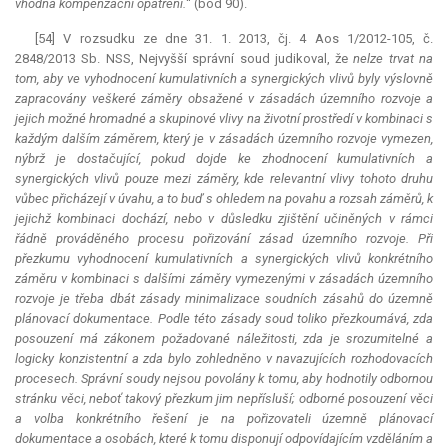
vhodná kompenzační opatření.
“ (bod 90).
[54] V rozsudku ze dne 31. 1. 2013, čj. 4 Aos 1/2012-105, č.
2848/2013 Sb. NSS, Nejvyšší správní soud judikoval, že
nelze trvat na
tom, aby ve vyhodnocení kumulativních a synergických vlivů byly výslovně
zapracovány veškeré záměry obsažené v zásadách územního rozvoje a
jejich možné hromadné a skupinové vlivy na životní prostředí v kombinaci s
každým dalším záměrem, který je v zásadách územního rozvoje vymezen,
nýbrž je dostačující, pokud dojde ke zhodnocení kumulativních a
synergických vlivů pouze mezi záměry, kde
relevantní
vlivy tohoto druhu
vůbec přicházejí v úvahu, a to buď s ohledem na povahu a rozsah záměrů, k
jejichž kombinaci dochází, nebo v důsledku zjištění učiněných v rámci
řádně prováděného procesu pořizování zásad územního rozvoje. Při
přezkumu vyhodnocení kumulativních a synergických vlivů konkrétního
záměru v kombinaci s dalšími záměry vymezenými v zásadách územního
rozvoje je třeba dbát zásady minimalizace soudních zásahů do územně
plánovací dokumentace. Podle této zásady soud toliko přezkoumává, zda
posouzení má zákonem požadované náležitosti, zda je srozumitelné a
logicky konzistentní a zda bylo zohledněno v navazujících rozhodovacích
procesech. Správní soudy nejsou povolány k tomu, aby hodnotily odbornou
stránku věci, neboť takový přezkum jim nepřísluší; odborné posouzení věci
a volba konkrétního řešení je na pořizovateli územně plánovací
dokumentace a osobách, které k tomu disponují odpovídajícím vzděláním a