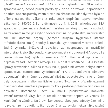
(
Health impact assessment
, HIA) v rámci vyhodnocení SEA nebylo
zpracováváno, neboť právní předpisy v době pořizování napadeného
opatření obecné povahy zahrnutí této náležitosti neukládaly; tato byla do
přílohy stavebního zákona z roku 2006 doplněna teprve novelou,
zákonem č. 350/2012 Sb. s účinností od 1. 1. 2013; vyhodnocení SEA
zpracoval projektant s autorizací ministerstva, který provedl v souladu
se zákonem mimo jiné vyhodnocení vlivů na obyvatelstvo; ministerstvo
ani jiné dotčené orgány (zejména Krajská hygienická stanice
Středočeského kraje) neměly k rozsahu vyhodnocení v tomto ohledu
žádné výhrady. Stěžovatel považuje za nesprávnou a zavádějící
interpretaci krajského soudu, který povinnost vyhodnocení HIA dovodil z
(eurokonformního) výkladu směrnice SEA. Stěžovatel vycházel při
přijímání zásad územního rozvoje z čl. 5 odst. 2 směrnice SEA a zvláštní
úpravy stavebního zákona z roku 2006, podle níž ovšem nebylo nutno
zpracovávat samostatné vyhodnocení HIA a postačovalo rámcové
posouzení rizik v rámci posouzení vlivů na obyvatelstvo; v jeho rámci
byly posouzeny i vlivy na lidské zdraví. Tyto se v případě územně
plánovací dokumentace projevují toliko v podobě potenciálních vlivů na
obyvatele dotčeného území a mají-li představovat konkrétní
kvantifikovatelné vlivy, lze je reálně posuzovat teprve ve vztahu ke
konkrétnímu záměru. Na úrovni koncepce, jakou jsou zásady územního
rozvoje, lze hodnotit toliko obecné a zpravidla nekvantifikovatelné