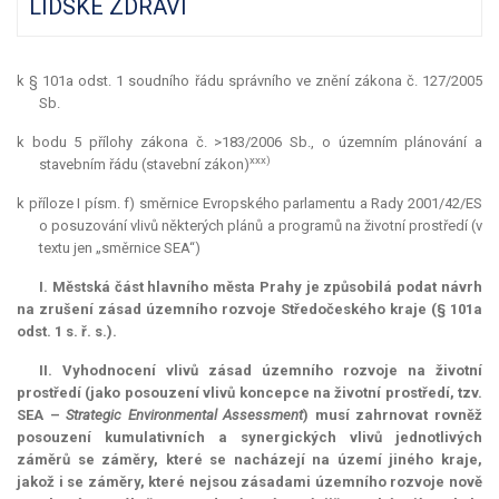
LIDSKÉ ZDRAVÍ
k § 101a odst. 1 soudního řádu správního ve znění zákona č. 127/2005
Sb.
k bodu 5 přílohy zákona č. >183/2006 Sb., o územním plánování a
xxx)
stavebním řádu (stavební zákon)
k příloze I písm. f) směrnice Evropského parlamentu a Rady 2001/42/ES
o posuzování vlivů některých plánů a programů na životní prostředí (v
textu jen „směrnice SEA“)
I. Městská část hlavního města Prahy je způsobilá podat návrh
na zrušení zásad územního rozvoje Středočeského kraje (§ 101a
odst. 1 s. ř. s.).
II. Vyhodnocení vlivů zásad územního rozvoje na životní
prostředí (jako posouzení vlivů koncepce na životní prostředí, tzv.
SEA –
Strategic Environmental Assessment
) musí zahrnovat rovněž
posouzení kumulativních a synergických vlivů jednotlivých
záměrů se záměry, které se nacházejí na území jiného kraje,
jakož i se záměry, které nejsou zásadami územního rozvoje nově