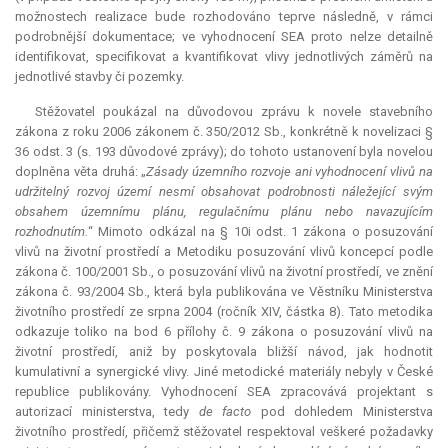
možnostech realizace bude rozhodováno teprve následně, v rámci
podrobnější dokumentace; ve vyhodnocení SEA proto nelze detailně
identifikovat, specifikovat a kvantifikovat vlivy jednotlivých záměrů na
jednotlivé stavby či pozemky.
Stěžovatel poukázal na důvodovou zprávu k novele stavebního
zákona z roku 2006 zákonem č. 350/2012 Sb., konkrétně k novelizaci §
36 odst. 3 (s. 193 důvodové zprávy); do tohoto ustanovení byla novelou
doplněna věta druhá: „
Zásady územního rozvoje ani vyhodnocení vlivů na
udržitelný rozvoj území nesmí obsahovat podrobnosti náležející svým
obsahem územnímu plánu, regulačnímu plánu nebo navazujícím
rozhodnutím.
“ Mimoto odkázal na § 10i odst. 1 zákona o posuzování
vlivů na životní prostředí a Metodiku posuzování vlivů koncepcí podle
zákona č. 100/2001 Sb., o posuzování vlivů na životní prostředí, ve znění
zákona č. 93/2004 Sb., která byla publikována ve Věstníku Ministerstva
životního prostředí ze srpna 2004 (ročník XIV, částka 8). Tato metodika
odkazuje toliko na bod 6 přílohy č. 9 zákona o posuzování vlivů na
životní prostředí, aniž by poskytovala bližší návod, jak hodnotit
kumulativní a synergické vlivy. Jiné metodické materiály nebyly v České
republice publikovány. Vyhodnocení SEA zpracovává projektant s
autorizací ministerstva, tedy
de facto
pod dohledem Ministerstva
životního prostředí, přičemž stěžovatel respektoval veškeré požadavky