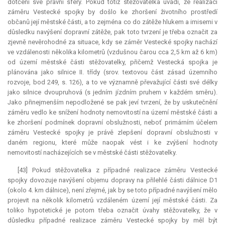
dotčení své právní sféry. Pokud totiž stěžovatelka uvádí, že realizací
záměru Vestecké spojky by došlo ke zhoršení životního prostředí
občanů její městské části, a to zejména co do zátěže hlukem a imisemi v
důsledku navýšení dopravní zátěže, pak toto tvrzení je třeba označit za
zjevně nevěrohodné za situace, kdy se záměr Vestecké spojky nachází
ve vzdálenosti několika kilometrů (vzdušnou čarou cca 2,5 km až 6 km)
od území městské části stěžovatelky, přičemž Vestecká spojka je
plánována jako silnice II. třídy (srov. textovou část zásad územního
rozvoje, bod 249, s. 126), a to ve významně převažující části své délky
jako silnice dvoupruhová (s jedním jízdním pruhem v každém směru).
Jako přinejmenším nepodložené se pak jeví tvrzení, že by uskutečnění
záměru vedlo ke snížení hodnoty nemovitostí na území městské části a
ke zhoršení podmínek dopravní obslužnosti, neboť primárním účelem
záměru Vestecké spojky je právě zlepšení dopravní obslužnosti v
daném regionu, které může naopak vést i ke zvýšení hodnoty
nemovitostí nacházejících se v městské části stěžovatelky.
[43] Pokud stěžovatelka z případné realizace záměru Vestecké
spojky dovozuje navýšení objemu dopravy na přilehlé části dálnice D1
(okolo 4. km dálnice), není zřejmé, jak by se toto případné navýšení mělo
projevit na několik kilometrů vzdáleném území její městské části. Za
toliko hypotetické je potom třeba označit úvahy stěžovatelky, že v
důsledku případné realizace záměru Vestecké spojky by měl být