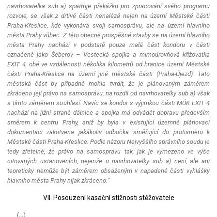
navrhovatelka sub a) spatřuje překážku pro zpracování svého programu
rozvoje, se však z drtivé části nenalézá nejen na území Městské části
Praha-Křeslice, kde vykonává svoji samosprávu, ale na území hlavního
města Prahy vůbec. Z této obecně prospěšné stavby se na území hlavního
města Prahy nachází v podstatě pouze malá část koridoru v části
označené jako Šeberov – Vestecká spojka a mimoúrovňová křižovatka
EXIT 4, obé ve vzdálenosti několika kilometrů od hranice území Městské
části Praha-Křeslice na území jiné městské části (Praha-Újezd). Tato
městská část by případně mohla tvrdit, že je plánovaným záměrem
zkráceno její právo na samosprávu, na rozdíl od navrhovatelky sub a) však
s tímto záměrem souhlasí. Navíc se koridor s výjimkou části MÚK EXIT 4
nachází na jižní straně dálnice a spojka má odvádět dopravu především
směrem k centru Prahy, aniž by byla v existující územně plánovací
dokumentaci zakotvena jakákoliv odbočka směřující do protisměru k
Městské části Praha-Křeslice. Podle názoru Nejvyššího správního soudu je
tedy zřetelné, že právo na samosprávu tak, jak je vymezeno ve výše
citovaných ustanoveních, nejenže u navrhovatelky sub a) není, ale ani
teoreticky nemůže být záměrem obsaženým v napadené části vyhlášky
hlavního města Prahy nijak zkráceno.
“
VII. Posouzení kasační stížnosti stěžovatele
(...)