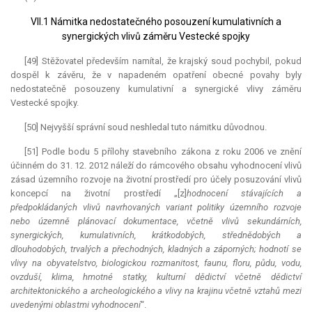
VII.1 Námitka nedostatečného posouzení kumulativních a
synergických vlivů záměru Vestecké spojky
[49] Stěžovatel především namítal, že krajský soud pochybil, pokud
dospěl k závěru, že v napadeném opatření obecné povahy byly
nedostatečně posouzeny kumulativní a synergické vlivy záměru
Vestecké spojky.
[50] Nejvyšší správní soud neshledal tuto námitku důvodnou.
[51] Podle bodu 5 přílohy stavebního zákona z roku 2006 ve znění
účinném do 31. 12. 2012 náleží do rámcového obsahu vyhodnocení vlivů
zásad územního rozvoje na životní prostředí pro účely posuzování vlivů
koncepcí na životní prostředí „[z]
hodnocení stávajících a
předpokládaných vlivů navrhovaných variant politiky územního rozvoje
nebo územně plánovací dokumentace, včetně vlivů sekundárních,
synergických, kumulativních, krátkodobých, střednědobých a
dlouhodobých, trvalých a přechodných, kladných a záporných; hodnotí se
vlivy na obyvatelstvo, biologickou rozmanitost, faunu, floru, půdu, vodu,
ovzduší, klima, hmotné statky, kulturní dědictví včetně dědictví
architektonického a archeologického a vlivy na krajinu včetně vztahů mezi
uvedenými oblastmi vyhodnocení
“.