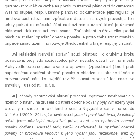
garantovat rovněž ve vazbě na přezkum územně plánovací dokumentaci
vyššího stupně, resp. územně plánovací dokumentace, jejíž regulací je
městská část relevantním způsobem dotčena na svých právech, a to i
tehdy pokud se městská část nachází mimo území, které je územně
plánovací dokumentací regulováno. Způsobilost stěžovatelky podat
návrh na zrušení opatření obecné povahy je proto třeba uznat rovněž v
případě zásad územního rozvoje Středočeského kraje, resp. jejich části.
[39] Následně Nejvyšší správní soud přistoupil k druhému kroku
posouzení, tedy zda stěžovatelce jako městské části hlavního města
Prahy vedle obecně garantovaného oprávnění (způsobilosti) brojit proti
napadenému opatření obecné povahy s ohledem na okolnosti věci a
prezentované námitky svědčí rovněž aktivní procesní legitimaci ve
smyslu § 101a odst. 1 s. ř. s.
[40] Zásady posuzování aktivní procesní legitimace navrhovatele v
řízeních o návrhu na zrušení opatření obecné povahy byly vymezeny výše
citovaným usnesením rozšířeného senátu Nejvyššího správního soudu
čj. 1 Ao 1/2009-120 tak, že navrhovatel „
musí v první řadě tvrdit, že existují
určitá jemu náležející subjektivní práva, která jsou opatřením obecné
povahy dotčena. Nestačí tedy, tvrdí-li navrhovatel, že opatření obecné
povahy či procedura vedoucí k jeho vydání jsou nezákonné, aniž by