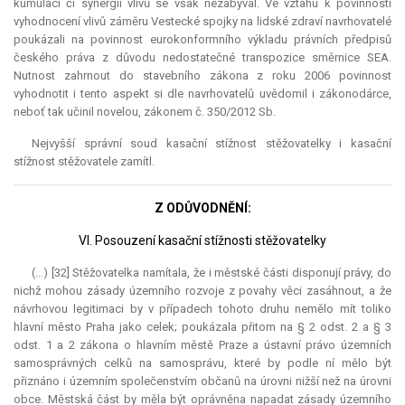
kumulací či synergií vlivů se však nezabýval. Ve vztahu k povinnosti
vyhodnocení vlivů záměru Vestecké spojky na lidské zdraví navrhovatelé
poukázali na povinnost eurokonformního výkladu právních předpisů
českého práva z důvodu nedostatečné transpozice směrnice SEA.
Nutnost zahrnout do stavebního zákona z roku 2006 povinnost
vyhodnotit i tento aspekt si dle navrhovatelů uvědomil i zákonodárce,
neboť tak učinil novelou, zákonem č. 350/2012 Sb.
Nejvyšší správní soud kasační stížnost stěžovatelky i kasační
stížnost stěžovatele zamítl.
Z ODŮVODNĚNÍ:
VI. Posouzení kasační stížnosti stěžovatelky
(...) [32] Stěžovatelka namítala, že i městské části disponují právy, do
nichž mohou zásady územního rozvoje z povahy věci zasáhnout, a že
návrhovou legitimaci by v případech tohoto druhu nemělo mít toliko
hlavní město Praha jako celek; poukázala přitom na § 2 odst. 2 a § 3
odst. 1 a 2 zákona o hlavním městě Praze a ústavní právo územních
samosprávných celků na samosprávu, které by podle ní mělo být
přiznáno i územním společenstvím občanů na úrovni nižší než na úrovni
obce. Městská část by měla být oprávněna napadat zásady územního