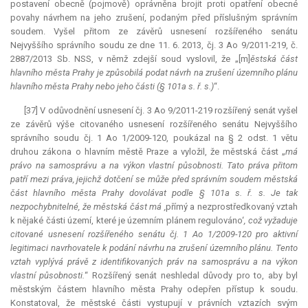
postavení obecně (pojmově) oprávněna brojit proti opatření obecné
povahy návrhem na jeho zrušení, podaným před příslušným správním
soudem. Vyšel přitom ze závěrů usnesení rozšířeného senátu
Nejvyššího správního soudu ze dne 11. 6. 2013, čj. 3 Ao 9/2011-219, č.
2887/2013 Sb. NSS, v němž zdejší soud vyslovil, že „[m]
ěstská část
hlavního města Prahy je způsobilá podat návrh na zrušení územního plánu
hlavního města Prahy nebo jeho části (§ 101a s. ř. s.)
“.
[37] V odůvodnění usnesení čj. 3 Ao 9/2011-219 rozšířený senát vyšel
ze závěrů výše citovaného usnesení rozšířeného senátu Nejvyššího
správního soudu čj. 1 Ao 1/2009-120, poukázal na § 2 odst. 1 větu
druhou zákona o hlavním městě Praze a vyložil, že městská část „
má
právo na samosprávu a na výkon vlastní působnosti. Tato práva přitom
patří mezi práva, jejichž dotčení se může před správním soudem městská
část hlavního města Prahy dovolávat podle § 101a s. ř. s. Je tak
nezpochybnitelné, že městská část má ,
přímý a nezprostředkovaný vztah
k nějaké části území, které je územním plánem regulováno‘
, což vyžaduje
citované usnesení rozšířeného senátu čj. 1 Ao 1/2009-120 pro aktivní
legitimaci navrhovatele k podání návrhu na zrušení územního plánu. Tento
vztah vyplývá právě z identifikovaných práv na samosprávu a na výkon
vlastní působnosti.
“ Rozšířený senát neshledal důvody pro to, aby byl
městským částem hlavního města Prahy odepřen přístup k soudu.
Konstatoval, že městské části vystupují v právních vztazích svým