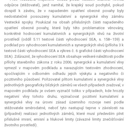
odpůrce (stěžovatel), jenž namítal, že krajský soud pochybil, pokud
dospěl k závěru, že v napadeném opatření obecné povahy byly
nedostatečně posouzeny kumulativní a synergické vlivy záměru
Vestecké spojky. Poukázal na obsah příslušných části napadeného
opatření obecné povahy, které byly této problematice věnovány,
konkrétně hodnocení kumulativních a synergických vlivů na životní
prostředí (oddíl 5.11 textové části vyhodnocení SEA, s. 158–159) a
podklad pro vyhodnocení kumulativních a synergických vlivů (příloha 3 k
textové části vyhodnocení SEA a výkres č. 6 grafické části vyhodnocení
SEA). Zdůraznil, že vyhodnocení SEA obsahuje veškeré náležitosti podle
přílohy stavebního zákona z roku 2006; synergické a kumulativní vlivy
vymezil v mapovém podkladu a navazujícím textovém zhodnocení,
spočívajícím v odborném odhadu jejich výskytu a negativního či
pozitivního působení. Pořizovatel přitom kumulativní a synergické vlivy
jednotlivých geograficky blízkých záměrů ve všech případech zvažoval, v
mapovém podkladu je ovšem vyznačil toliko v případech, kde hrozily
negativní vlivy tohoto druhu; vyznačovat pozitivní kumulativní a
synergické vlivy na úrovni zásad územního rozvoje není podle
stěžovatele směrodatné, neboť tyto nastupují teprve v závislosti na
(případné) realizaci jednotlivých záměrů, které musí především plnit
příslušné imisní, emisní a hlukové limity (závazné limity znečišťování
životního prostředí).