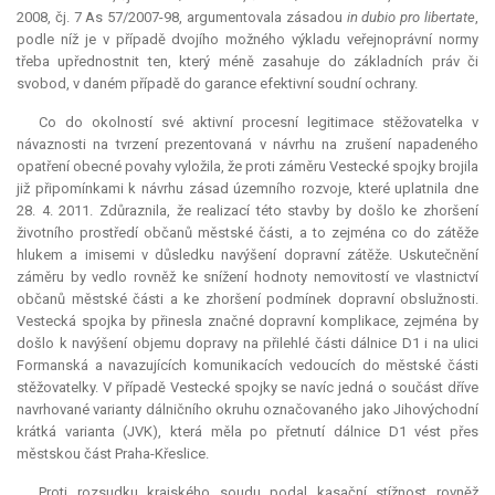
2008, čj. 7 As 57/2007-98, argumentovala zásadou
in dubio pro libertate
,
podle níž je v případě dvojího možného výkladu veřejnoprávní normy
třeba upřednostnit ten, který méně zasahuje do základních práv či
svobod, v daném případě do garance efektivní soudní ochrany.
Co do okolností své aktivní procesní legitimace stěžovatelka v
návaznosti na tvrzení prezentovaná v návrhu na zrušení napadeného
opatření obecné povahy vyložila, že proti záměru Vestecké spojky brojila
již připomínkami k návrhu zásad územního rozvoje, které uplatnila dne
28. 4. 2011. Zdůraznila, že realizací této stavby by došlo ke zhoršení
životního prostředí občanů městské části, a to zejména co do zátěže
hlukem a imisemi v důsledku navýšení dopravní zátěže. Uskutečnění
záměru by vedlo rovněž ke snížení hodnoty nemovitostí ve vlastnictví
občanů městské části a ke zhoršení podmínek dopravní obslužnosti.
Vestecká spojka by přinesla značné dopravní komplikace, zejména by
došlo k navýšení objemu dopravy na přilehlé části dálnice D1 i na ulici
Formanská a navazujících komunikacích vedoucích do městské části
stěžovatelky. V případě Vestecké spojky se navíc jedná o součást dříve
navrhované varianty dálničního okruhu označovaného jako Jihovýchodní
krátká varianta (JVK), která měla po přetnutí dálnice D1 vést přes
městskou část Praha-Křeslice.
Proti rozsudku krajského soudu podal kasační stížnost rovněž