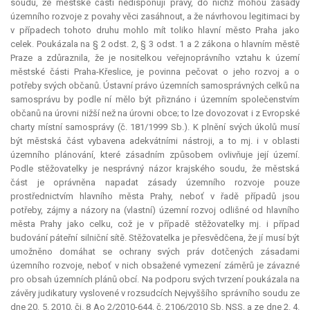
soudu, že městské části nedisponují právy, do nichž mohou zásady
územního rozvoje z povahy věci zasáhnout, a že návrhovou legitimaci by
v případech tohoto druhu mohlo mít toliko hlavní město Praha jako
celek. Poukázala na § 2 odst. 2, § 3 odst. 1 a 2 zákona o hlavním městě
Praze a zdůraznila, že je nositelkou veřejnoprávního vztahu k území
městské části Praha-Křeslice, je povinna pečovat o jeho rozvoj a o
potřeby svých občanů. Ústavní právo územních samosprávných celků na
samosprávu by podle ní mělo být přiznáno i územním společenstvím
občanů na úrovni nižší než na úrovni obce; to lze dovozovat i z Evropské
charty místní samosprávy (č. 181/1999 Sb.). K plnění svých úkolů musí
být městská část vybavena adekvátními nástroji, a to mj. i v oblasti
územního plánování, které zásadním způsobem ovlivňuje její území.
Podle stěžovatelky je nesprávný názor krajského soudu, že městská
část je oprávněna napadat zásady územního rozvoje pouze
prostřednictvím hlavního města Prahy, neboť v řadě případů jsou
potřeby, zájmy a názory na (vlastní) územní rozvoj odlišné od hlavního
města Prahy jako celku, což je v případě stěžovatelky mj. i případ
budování páteřní silniční sítě. Stěžovatelka je přesvědčena, že jí musí být
umožněno domáhat se ochrany svých práv dotčených zásadami
územního rozvoje, neboť v nich obsažené vymezení záměrů je závazné
pro obsah územních plánů obcí. Na podporu svých tvrzení poukázala na
závěry judikatury vyslovené v rozsudcích Nejvyššího správního soudu ze
dne 20. 5. 2010, čj. 8 Ao 2/2010-644, č. 2106/2010 Sb. NSS, a ze dne 2. 4.