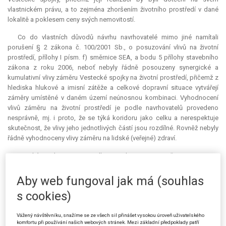
vlastnickém právu, a to zejména zhoršením životního prostředí v dané
lokalitě a poklesem ceny svých nemovitostí.
Co do vlastních důvodů návrhu navrhovatelé mimo jiné namítali
porušení § 2 zákona č. 100/2001 Sb., o posuzování vlivů na životní
prostředí, přílohy I písm. f) směrnice SEA, a bodu 5 přílohy stavebního
zákona z roku 2006, neboť nebyly řádně posouzeny synergické a
kumulativní vlivy záměru Vestecké spojky na životní prostředí, přičemž z
hlediska hlukové a imisní zátěže a celkové dopravní situace vytvářejí
záměry umístěné v daném území neúnosnou kombinaci. Vyhodnocení
vlivů záměru na životní prostředí je podle navrhovatelů provedeno
nesprávně, mj. i proto, že se týká koridoru jako celku a nerespektuje
skutečnost, že vlivy jeho jednotlivých částí jsou rozdílné. Rovněž nebyly
řádně vyhodnoceny vlivy záměru na lidské (veřejné) zdraví.
Krajský soud v Praze rozsudkem ze dne 26. 2. 2013, čj. 50 A 24/2012-
64, výrokem I. odmítl návrh navrhovatelky a) a výrokem II. zrušil
napadenou část opatření obecné povahy. Z námitek uplatněných v
Aby web fungoval jak má (souhlas
návrhu shledal důvodnými námitku nedostatečného posouzení
s cookies)
kumulativních a synergických vlivů a námitku nevyhodnocení vlivů na
lidské (veřejné) zdraví; ve vztahu k těmto námitkám byl naplněn důvod
pro zrušení napadené části opatření obecné povahy i bez nařízení
Vážený návštěvníku, snažíme se ze všech sil přinášet vysokou úroveň uživatelského
komfortu při používání našich webových stránek. Mezi základní předpoklady patří