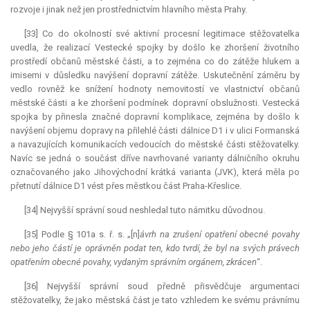
rozvoje i jinak než jen prostřednictvím hlavního města Prahy.
[33] Co do okolností své aktivní procesní legitimace stěžovatelka
uvedla, že realizací Vestecké spojky by došlo ke zhoršení životního
prostředí občanů městské části, a to zejména co do zátěže hlukem a
imisemi v důsledku navýšení dopravní zátěže. Uskutečnění záměru by
vedlo rovněž ke snížení hodnoty nemovitostí ve vlastnictví občanů
městské části a ke zhoršení podmínek dopravní obslužnosti. Vestecká
spojka by přinesla značné dopravní komplikace, zejména by došlo k
navýšení objemu dopravy na přilehlé části dálnice D1 i v ulici Formanská
a navazujících komunikacích vedoucích do městské části stěžovatelky.
Navíc se jedná o součást dříve navrhované varianty dálničního okruhu
označovaného jako Jihovýchodní krátká varianta (JVK), která měla po
přetnutí dálnice D1 vést přes městkou část Praha-Křeslice.
[34] Nejvyšší správní soud neshledal tuto námitku důvodnou.
[35] Podle § 101a s. ř. s. „[n]
ávrh na zrušení opatření obecné povahy
nebo jeho částí je oprávněn podat ten, kdo tvrdí, že byl na svých právech
opatřením obecné povahy, vydaným správním orgánem, zkrácen
“.
[36] Nejvyšší správní soud předně přisvědčuje argumentaci
stěžovatelky, že jako městská část je tato vzhledem ke svému právnímu