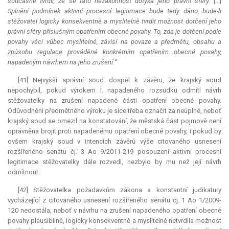
současně tvrdil, že se tato nezákonnost dotýká jeho právní sféry.
[...]
Splnění podmínek aktivní procesní legitimace bude tedy dáno, bude-li
stěžovatel logicky konsekventně a myslitelně tvrdit možnost dotčení jeho
právní sféry příslušným opatřením obecné povahy. To, zda je dotčení podle
povahy věci vůbec myslitelné, závisí na povaze a předmětu, obsahu a
způsobu regulace prováděné konkrétním opatřením obecné povahy,
napadeným návrhem na jeho zrušení.
“
[41] Nejvyšší správní soud dospěl k závěru, že krajský soud
nepochybil, pokud výrokem I. napadeného rozsudku odmítl návrh
stěžovatelky na zrušení napadené části opatření obecné povahy.
Odůvodnění předmětného výroku je sice třeba označit za neúplné, neboť
krajský soud se omezil na konstatování, že městská část pojmově není
oprávněna brojit proti napadenému opatření obecné povahy, i pokud by
ovšem krajský soud v intencích závěrů výše citovaného usnesení
rozšířeného senátu čj. 3 Ao 9/2011-219 posouzení aktivní procesní
legitimace stěžovatelky dále rozvedl, nezbylo by mu než její návrh
odmítnout.
[42] Stěžovatelka požadavkům zákona a konstantní judikatury
vycházející z citovaného usnesení rozšířeného senátu čj. 1 Ao 1/2009-
120 nedostála, neboť v návrhu na zrušení napadeného opatření obecné
povahy plausibilně, logicky konsekventně a myslitelně netvrdila možnost