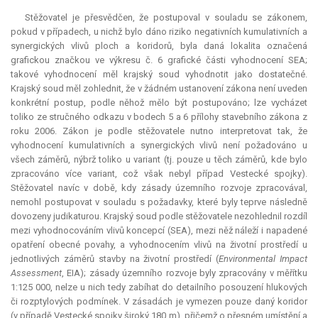
Stěžovatel je přesvědčen, že postupoval v souladu se zákonem,
pokud v případech, u nichž bylo dáno riziko negativních kumulativních a
synergických vlivů ploch a koridorů, byla daná lokalita označená
grafickou značkou ve výkresu č. 6 grafické části vyhodnocení SEA;
takové vyhodnocení měl krajský soud vyhodnotit jako dostatečné.
Krajský soud měl zohlednit, že v žádném ustanovení zákona není uveden
konkrétní postup, podle něhož mělo být postupováno; lze vycházet
toliko ze stručného odkazu v bodech 5 a 6 přílohy stavebního zákona z
roku 2006. Zákon je podle stěžovatele nutno interpretovat tak, že
vyhodnocení kumulativních a synergických vlivů není požadováno u
všech záměrů, nýbrž toliko u variant (tj. pouze u těch záměrů, kde bylo
zpracováno více variant, což však nebyl případ Vestecké spojky).
Stěžovatel navíc v době, kdy zásady územního rozvoje zpracovával,
nemohl postupovat v souladu s požadavky, které byly teprve následně
dovozeny judikaturou. Krajský soud podle stěžovatele nezohlednil rozdíl
mezi vyhodnocováním vlivů koncepcí (SEA), mezi něž náleží i napadené
opatření obecné povahy, a vyhodnocením vlivů na životní prostředí u
jednotlivých záměrů stavby na životní prostředí (
Environmental Impact
Assessment
, EIA); zásady územního rozvoje byly zpracovány v měřítku
1:125 000, nelze u nich tedy zabíhat do detailního posouzení hlukových
či rozptylových podmínek. V zásadách je vymezen pouze daný koridor
(v případě Vestecké spojky široký 180 m), přičemž o přesném umístění a