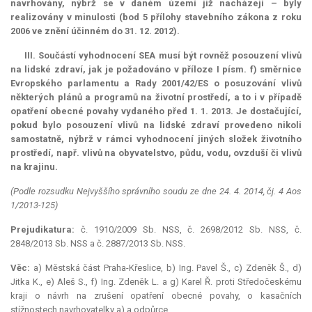
navrhovány, nýbrž se v daném území již nacházejí – byly
realizovány v minulosti (bod 5 přílohy stavebního zákona z roku
2006 ve znění účinném do 31. 12. 2012).
III. Součástí vyhodnocení SEA musí být rovněž posouzení vlivů
na lidské zdraví, jak je požadováno v příloze I písm. f) směrnice
Evropského parlamentu a Rady 2001/42/ES o posuzování vlivů
některých plánů a programů na životní prostředí, a to i v případě
opatření obecné povahy vydaného před 1. 1. 2013. Je dostačující,
pokud bylo posouzení vlivů na lidské zdraví provedeno nikoli
samostatně, nýbrž v rámci vyhodnocení jiných složek životního
prostředí, např. vlivů na obyvatelstvo, půdu, vodu, ovzduší či vlivů
na krajinu.
(Podle rozsudku Nejvyššího správního soudu ze dne 24. 4. 2014, čj. 4 Aos
1/2013-125)
Prejudikatura:
č. 1910/2009 Sb. NSS, č. 2698/2012 Sb. NSS, č.
2848/2013 Sb. NSS a č. 2887/2013 Sb. NSS.
Věc:
a) Městská část Praha-Křeslice, b) Ing. Pavel Š., c) Zdeněk Š., d)
Jitka K., e) Aleš S., f) Ing. Zdeněk L. a g) Karel Ř. proti Středočeskému
kraji o návrh na zrušení opatření obecné povahy, o kasačních
stížnostech navrhovatelky a) a odpůrce.