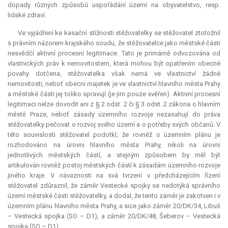
dopady různých způsobů uspořádání území na obyvatelstvo, resp.
lidské zdraví.
Ve vyjádření ke kasační stížnosti stěžovatelky se stěžovatel ztotožnil
s právním názorem krajského soudu, že stěžovatelce jako městské části
nesvědčí aktivní procesní legitimace. Tato je primárně odvozována od
vlastnických práv k nemovitostem, která mohou být opatřením obecné
povahy dotčena, stěžovatelka však nemá ve vlastnictví žádné
nemovitosti, neboť obecní majetek je ve vlastnictví hlavního města Prahy
a městské části jej toliko spravují (je jim pouze svěřen). Aktivní procesní
legitimaci nelze dovodit ani z § 2 odst. 2 či § 3 odst. 2 zákona o hlavním
městě Praze, neboť zásady územního rozvoje nezasahují do práva
stěžovatelky pečovat o rozvoj svého území a o potřeby svých občanů. V
této souvislosti stěžovatel podotkl, že rovněž o územním plánu je
rozhodováno na úrovni hlavního města Prahy, nikoli na úrovni
jednotlivých městských částí, a stejným způsobem by měl být
artikulován rovněž postoj městských částí k zásadám územního rozvoje
jiného kraje. V návaznosti na svá tvrzení v předcházejícím řízení
stěžovatel zdůraznil, že záměr Vestecké spojky se nedotýká správního
území městské části stěžovatelky, a dodal, že tento záměr je zakotven i v
územním plánu hlavního města Prahy, a sice jako záměr 20/DK/34, Libuš
– Vestecká spojka (SO – D1), a záměr 20/DK/48, Šeberov – Vestecká
spojka (SO – D1).