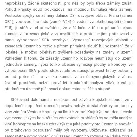
neprokázaly žádné skutečnosti, pro něž by bylo třeba záměry zrušit.
Pokud krajský soud poukazoval na možnou kumulaci vlivů záměru
Vestecké spojky se záměry dálnice D3, rozvojové oblasti Praha (záměr
OB1), vodovodního řadu (záměr V14) či vedení vysokého napětí (záměr
E15), je stěžovatel přesvědčen, že v žádném z těchto případů nejsou
kumulativní a synergické vlivy myslitelné, a proto se jimi pořizovatel v
rámci vyhodnocení SEA nezabýval. Vymezení rozvojových oblastí v
zásadách územního rozvoje přitom primárně slouží k upozornění, že v
lokalitě je možno očekávat zvýšené požadavky na změny v území.
Vzhledem k tomu, že zásady územního rozvoje neumísťují do území
jednotlivé záměry, nýbrž toliko obecně vymezují plochy a koridory, ve
vyhodnocení SEA podle stěžovatele postačuje provést hrubý odborný
odhad potenciálního vzniku kumulativních či synergických vlivů na
životní prostředí; nelze provádět konkrétní analýzu vlivů, která je
předmětem územně plánovací dokumentace nižšího stupně.
Stěžovatel dále namítal nezákonnost závěru krajského soudu, že v
napadeném opatření obecné povahy nebyly dostatečně vyhodnoceny
vlivy záměru Vestecké spojky na lidské zdraví. Krajským soudem nebylo
vymezeno, jakých konkrétních zdravotních problémů by se měla analýza
vlivů koncepce na lidské zdraví týkat a jaké priority pro územní plánování
by z takového posouzení měly být vyvozeny. Stěžovatel zdůraznil, že
samostatné vyhodnocení vlivů zásad územního rozvoje na lidské zdraví