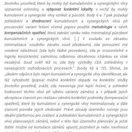
životního prostředí, které by mohly být kumulativními a synergickými vlivy
významně ovlivněny, a
vytipovat konkrétní lokality
, v nichž by mohly
kumulativní a synergické vlivy vznikat a působit. Body 6 a 7 pak požadují
zohlednění a
zhodnocení
kumulativních a synergických vlivů při
posuzování variant řešení včetně popisu použité
metodologie
a návrh
kompenzačních opatření
, která zabrání vzniku nebo minimalizují působení
kumulativních a synergických vlivů.
[...]
V souladu se zásadou
minimalizace soudního zásahu soud přezkoumá, zda posouzení má
uvedené náležitosti (zda bylo řádně provedeno), zda je srozumitelné a
logicky konzistentní; samotnou odbornou obsahovou stránkou se však
nezabývá. Soud ověří též to, zda byly výsledky CEA zohledněny v
navazujících rozhodovacích procesech.
“ (body 63 a 72). Shrnul, že
„
úkolem odpůrce bylo nejen kumulativní a synergické vlivy identifikovat, ale
též vyhodnotit (popsat možné konkrétní dopady na konkrétní složky
životního prostředí, zvážit, zda neexistuje jiné lepší řešení, a zohlednit
hodnocení těchto vlivů při výběru varianty záměru) a v případě jejich
akceptace
stanovit pro realizaci záměrů konkrétní podmínky (kompenzační
opatření), které by kumulativní a synergické vlivy minimalizovaly, a dále
stanovit pravidla jejich sledování. Právě zásady územního rozvoje jsou
ideální platformou pro zvážení a zohlednění kumulativních a synergických
vlivů plánovaných záměrů, neboť v této fázi územního plánování je ještě
dobře možné od kumulace záměrů upustit, pozměnit je nebo navrhnout