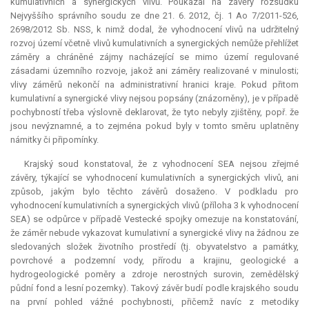
kumulativních a synergických vlivů. Poukázal na závěry rozsudku
Nejvyššího správního soudu ze dne 21. 6. 2012, čj. 1 Ao 7/2011-526,
2698/2012 Sb. NSS, k nimž dodal, že vyhodnocení vlivů na udržitelný
rozvoj území včetně vlivů kumulativních a synergických nemůže přehlížet
záměry a chráněné zájmy nacházející se mimo území regulované
zásadami územního rozvoje, jakož ani záměry realizované v minulosti;
vlivy záměrů nekončí na administrativní hranici kraje. Pokud přitom
kumulativní a synergické vlivy nejsou popsány (znázorněny), je v případě
pochybností třeba výslovně deklarovat, že tyto nebyly zjištěny, popř. že
jsou nevýznamné, a to zejména pokud byly v tomto směru uplatněny
námitky či připomínky.
Krajský soud konstatoval, že z vyhodnocení SEA nejsou zřejmé
závěry, týkající se vyhodnocení kumulativních a synergických vlivů, ani
způsob, jakým bylo těchto závěrů dosaženo. V podkladu pro
vyhodnocení kumulativních a synergických vlivů (příloha 3 k vyhodnocení
SEA) se odpůrce v případě Vestecké spojky omezuje na konstatování,
že záměr nebude vykazovat kumulativní a synergické vlivy na žádnou ze
sledovaných složek životního prostředí (tj. obyvatelstvo a památky,
povrchové a podzemní vody, přírodu a krajinu, geologické a
hydrogeologické poměry a zdroje nerostných surovin, zemědělský
půdní fond a lesní pozemky). Takový závěr budí podle krajského soudu
na první pohled vážné pochybnosti, přičemž navíc z metodiky