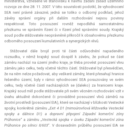
ministerstva, vznesené ve stanovisku k návrhu zadání zásad územního
rozvoje ze dne 28. 11. 2007. V této souvislosti podotkl, že vyhodnocení
SEA není právně závazné; jedná se toliko o odborný podklad, jehož
závěry správní orgány při dalším rozhodování nejsou povinny
respektovat. Toto posouzení rovněž nepodléhá samostatnému
přezkumu ve správním řízení či v řízení před správními soudy. Krajský
soud podle stěžovatele neoprávněně přikročil k obsahovému přezkumu
odborného posouzení kumulativních a synergických vlivů.
Stěžovatel dále brojil proti té části odůvodnění napadeného
rozsudku, v němž krajský soud dospěl k závěru, že pokud se část
záměru nachází na území jiného kraje, je třeba provést posouzení vlivu
záměru jako celku, tedy včetně těchto částí. Stěžovatel byl přesvědčen,
že na něm nelze požadovat, aby veškeré záměry, které přesahují hranice
řešeného území, byly v rámci vyhodnocení SEA posuzovány ve svém
celku, tedy včetně částí nacházejících se (daleko) za hranicemi kraje.
Krajský soud měl podle stěžovatele při svém věcném rozhodování vzít v
úvahu aktuálně dokončené či prováděné posouzení vlivů záměrů na
životní prostředí (posouzení EIA), které se nacházejí v blízkosti Vestecké
spojky, konkrétně záměru „
Exit 4 D1 (mimoúrovňová křižovatka Vestecké
spojky a dálnice D1) a dopravní připojení Západní komerční zóny
Průhonice
“ a záměru „
Vestecká spojka v úseku Západní komerční zóna
Průhonice po silnici II/603
“. V dosavadním průběhu posouzení EIA se