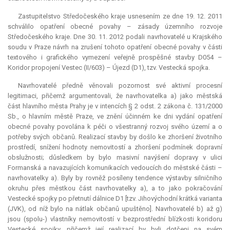
Zastupitelstvo Středočeského kraje usnesením ze dne 19. 12. 2011
schválilo opatření obecné povahy – zásady územního rozvoje
Středočeského kraje. Dne 30. 11. 2012 podali navrhovatelé u Krajského
soudu v Praze návrh na zrušení tohoto opatření obecné povahy v části
textového i grafického vymezení veřejně prospěšné stavby D054 –
Koridor propojení Vestec (II/603) – Újezd (D1), tzv. Vestecká spojka.
Navrhovatelé předně věnovali pozornost své aktivní procesní
legitimaci, přičemž argumentovali, že navrhovatelka a) jako městská
část hlavního města Prahy je v intencích § 2 odst. 2 zákona č. 131/2000
Sb., o hlavním městě Praze, ve znění účinném ke dni vydání opatření
obecné povahy povolána k péči o všestranný rozvoj svého území a o
potřeby svých občanů. Realizací stavby by došlo ke zhoršení životního
prostředí, snížení hodnoty nemovitostí a zhoršení podmínek dopravní
obslužnosti; důsledkem by bylo masivní navýšení dopravy v ulici
Formanská a navazujících komunikacích vedoucích do městské části –
navrhovatelky a). Byly by rovněž posíleny tendence výstavby silničního
okruhu přes městkou část navrhovatelky a), a to jako pokračování
Vestecké spojky po přetnutí dálnice D1 [tzv. Jihovýchodní krátká varianta
(JVK), od níž bylo na nátlak občanů upuštěno]. Navrhovatelé b) až g)
jsou (spolu-) vlastníky nemovitostí v bezprostřední blízkosti koridoru
Vestecké spojky, přičemž její realizací by byli dotčeni na svém