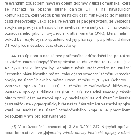
relevantním způsobem navýšen objem dopravy v ulici Formanská, která
se nachází na opačné straně dálnice D1, a na navazujících
komunikacích, které vedou přes městskou část Praha-Újezd do městské
části stěžovatelky. Jako zcela irelevantní se pak jeví tvrzení, že Vestecká
spojka se překrývá s trasou dříve navrhované varianty dálničního okruhu
označovaného jako Jihovýchodní krátká varianta (JVK), která měla –
pokud by nebylo bývalo upuštěno od její přípravy – po přetnutí dálnice
D1 vést přes městskou část stěžovatelky.
[44] Pro úplnost a nad rámec potřebného odůvodnění lze poukázat
na závěry usnesení Nejvyššího správního soudu ze dne 18. 12. 2013, čj. 3
Ao 9/2011-237, kterým byl odmítnut návrh stěžovatelky na zrušení
územního plánu hlavního města Prahy v části vymezení záměru Vestecké
spojky na území hlavního města Prahy [záměru 20/DK/48, Šeberov –
Vestecká spojka (SO – D1)] a záměru mimoúrovňové křižovatky
Vestecké spojky a dálnice D1 (Exit 4 D1). Posledně uvedený záměr
přitom tvoří část Vestecké spojky nacházející se od území městské
části stěžovatelky geograficky blíže než ta část záměru Vestecké spojky,
která se nachází na území Středočeského kraje a je předmětem
posouzení v nyní projednávané věci.
[45] V odůvodnění usnesení čj. 3 Ao 9/2011-237 Nejvyšší správní
soud konstatoval, že „[s]
amotný záměr stavby Vestecké spojky, v němž