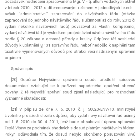
požadavek hodnocení zpracovaného Mgr. V. - tj. útlum vodáckých aktivit
v letech 2010 - 2012 s diferencovaným režimem v jednotlivých letech -
avšak "administrativní“ zapracování do návštěvního řádu (otázka
zapracování do jednoho návštěvního řádu s účinností až do roku 2012 či
vydání několika návštěvních řádů) považoval za vlastní kompetenci,
vydaný návštěvní řád je výsledkem projednávání návrhu návštěvního řádu
podle § 20 zákona o ochraně přírody a krajiny. Odpůrce též neshledal
důvody k uplatnění § 131 správního řádu, neboť nedošlo k naplnění tam
taxativně vyjmenovaných důvodů pro atrakci věci nadřízeným správním
orgánem.
Správní spis
[20] Odpůrce Nejvyššímu správnímu soudu předložil spisovou
dokumentaci vztahující se k pořízení napadeného opatření obecné
povahy. Z té Nejvyšší správní soud zjistil následující, pro rozhodnutí
významné skutečnosti:
[21] V přípisu ze dne 7. 6. 2010, č. j. 50020/ENV/10, ministryně
životního prostředí uložila odpůrci, aby vydal nový návštěvní řád účinný
od 1. 8. 2010 do 30. 4. 2011, jenž bude obsahovat i úpravu splouvání
Teplé Vltavy za podmínek shodných s dosud platným návštěvním řádem.
Pokyn odůvodnila tím, že dosud nebylo skončeno posuzování vlivů