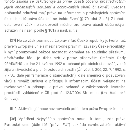
tohoto zákona se uskutečňuje za přímé účasti občanů, prostřednictvím
jejich občanských sdružení a dobrovolných sborů či aktivů
“; uvedená
občanská sdružení mají právo na informace o probíhajících správních
řízeních a též právo účastnit se těchto řízení (§ 70 odst. 2 a 3). Z tohoto
ustanovení však nelze dovodit ničeho pro právo účasti občanských
sdružení na řízení podle § 101a a násl. s. ř. s.
[37] Nelze však pominout, že právní řád České republiky je tvořen též
právem Evropské unie a mezinárodně právními závazky České republiky;
k nyní posuzované otázce možnosti domáhat se soudního přezkumu
návštěvního řádu je třeba vzít v potaz především Směrnici Rady
92/43/EHS ze dne 21. května 1992 o ochraně přírodních stanovišť, volně
žijících živočichů a planě rostoucích rostlin (Úř. věst. L 206, 22. 7. 1992, s.
7 - 50, dále jen "směrnice o stanovištích“), dále směrnici o posuzování
vlivů a rovněž Úmluvu o přístupu k informacím, účasti veřejnosti na
rozhodování a přístupu k právní ochraně v záležitostech životního
prostředí, vyhlášené v ČR pod č. 124/2004 Sb. m. s. (tzv. Aarhuská
úmluva).
III. 2. Aktivní legitimace navrhovatelů pohledem práva Evropské unie
[38] Vyjádření Nejvyššího správního soudu k tomu, zda právo
Evropské unie (dále též "právo EU“) zakládá navrhovatelům aktivní