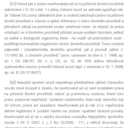
[31] Pokud jde o právo navrhovatele ad a) na příznivé životní prostředí
zakotvené v čl. 35 odst. 1 Listiny, Ústavní soud se setrvale vyjadřuje tak,
že
"článek 35 Listiny základních práv a svobod zakotvující právo na příznivé
životní prostředí a včasné a úplné informace o stavu životního prostředí a
přírodních zdrojů na právnické osoby vztahovat nelze. Je zřejmé, že práva
vztahující se k životnímu prostředí přísluší pouze osobám fyzickým, jelikož
se jedná o biologické organismy, které - na rozdíl od právnických osob -
podléhají eventuálním negativním vlivům životního prostředí. Tomu ostatně
odpovídá i charakteristika životního prostředí, jak ji provedl zákon č.
17/1992 Sb., o životním prostředí.“
(srov. usnesení ze dne 6. 1. 1998, sp.
zn. I. ÚS 282/97, Sb. n. u. ÚS, sv. 10, str. 339; stálou aktuálnost
vysloveného názoru potvrdil Ústavní soud např. v usnesení z 10. 7. 2008,
sp. zn. III. ÚS 3118/07).
[32] Nejvyšší správní soud respektuje předestřený výklad Ústavního
soudu musí dospět k závěru, že navrhovatel ad a) není nositelem práva
na příznivé životní prostředí, neboť je právnickou osobou, které toto
právo pojmově nepřísluší. Vydáním návštěvního řádu tedy nemohlo být
do tohoto práva ani zasaženo. Navrhovateli ad a) tak s.ř.s. nepřiznává
aktivní legitimaci k podání návrhu na zrušení opatření obecné povahy.
Navrhovatel ad a) se v návrhu dovolává rozsudku Nejvyššího správního
soudu z 29. 3. 2007, č. j. 2 As 12/2006 - 111, z něhož dovozuje, že