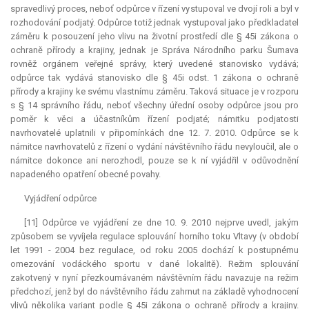
spravedlivý proces, neboť odpůrce v řízení vystupoval ve dvojí roli a byl v
rozhodování podjatý. Odpůrce totiž jednak vystupoval jako předkladatel
záměru k posouzení jeho vlivu na životní prostředí dle § 45i zákona o
ochraně přírody a krajiny, jednak je Správa Národního parku Šumava
rovněž orgánem veřejné správy, který uvedené stanovisko vydává;
odpůrce tak vydává stanovisko dle § 45i odst. 1 zákona o ochraně
přírody a krajiny ke svému vlastnímu záměru. Taková situace je v rozporu
s § 14 správního řádu, neboť všechny úřední osoby odpůrce jsou pro
poměr k věci a účastníkům řízení podjaté; námitku podjatosti
navrhovatelé uplatnili v připomínkách dne 12. 7. 2010. Odpůrce se k
námitce navrhovatelů z řízení o vydání návštěvního řádu nevyloučil, ale o
námitce dokonce ani nerozhodl, pouze se k ní vyjádřil v odůvodnění
napadeného opatření obecné povahy.
Vyjádření odpůrce
[11] Odpůrce ve vyjádření ze dne 10. 9. 2010 nejprve uvedl, jakým
způsobem se vyvíjela regulace splouvání horního toku Vltavy (v období
let 1991 - 2004 bez regulace, od roku 2005 dochází k postupnému
omezování vodáckého sportu v dané lokalitě). Režim splouvání
zakotvený v nyní přezkoumávaném návštěvním řádu navazuje na režim
předchozí, jenž byl do návštěvního řádu zahrnut na základě vyhodnocení
vlivů několika variant podle § 45i zákona o ochraně přírody a krajiny.