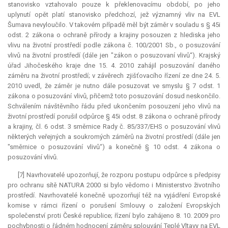
stanovisko vztahovalo pouze k překlenovacímu období, po jeho
uplynutí opět platí stanovisko předchozí, jež významný vliv na EVL
Šumava nevyloučilo. V takovém případě měl být záměr v souladu s § 45i
odst. 2 zákona o ochraně přírody a krajiny posouzen z hlediska jeho
vlivu na životní prostředí podle zákona č. 100/2001 Sb., o posuzování
vlivů na životní prostředí (dále jen "zákon o posuzovaní vlivů“). Krajský
úřad Jihočeského kraje dne 15. 4. 2010 zahájil posuzování daného
záměru na životní prostředí; v závěrech zjišťovacího řízení ze dne 24. 5.
2010 uvedl, že záměr je nutno dále posuzovat ve smyslu § 7 odst. 1
zákona o posuzování vlivů, přičemž toto posuzování dosud neskončilo.
Schválením návštěvního řádu před ukončením posouzení jeho vlivů na
životní prostředí porušil odpůrce § 45i odst. 8 zákona o ochraně přírody
a krajiny, čl. 6 odst. 3 směrnice Rady č. 85/337/EHS o posuzování vlivů
některých veřejných a soukromých záměrů na životní prostředí (dále jen
"směrnice o posuzování vlivů“) a konečně § 10 odst. 4 zákona o
posuzování vlivů.
[7] Navrhovatelé upozorňují, že rozporu postupu odpůrce s předpisy
pro ochranu sítě
NATURA
2000 si bylo vědomo i Ministerstvo životního
prostředí. Navrhovatelé konečně upozorňují též na vyjádření Evropské
komise v rámci řízení o porušení Smlouvy o založení Evropských
společenství proti České republice; řízení bylo zahájeno 8. 10. 2009 pro
pochybnosti o řádném hodnocení záměru splouvání Teplé Vltavy na EVL