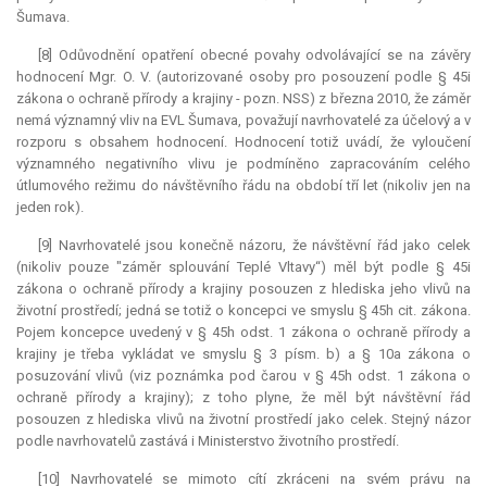
Šumava.
[8] Odůvodnění opatření obecné povahy odvolávající se na závěry
hodnocení Mgr. O. V. (autorizované osoby pro posouzení podle § 45i
zákona o ochraně přírody a krajiny - pozn. NSS) z března 2010, že záměr
nemá významný vliv na EVL Šumava, považují navrhovatelé za účelový a v
rozporu s obsahem hodnocení. Hodnocení totiž uvádí, že vyloučení
významného negativního vlivu je podmíněno zapracováním celého
útlumového režimu do návštěvního řádu na období tří let (nikoliv jen na
jeden rok).
[9] Navrhovatelé jsou konečně názoru, že návštěvní řád jako celek
(nikoliv pouze "záměr splouvání Teplé Vltavy“) měl být podle § 45i
zákona o ochraně přírody a krajiny posouzen z hlediska jeho vlivů na
životní prostředí; jedná se totiž o koncepci ve smyslu § 45h cit. zákona.
Pojem koncepce uvedený v § 45h odst. 1 zákona o ochraně přírody a
krajiny je třeba vykládat ve smyslu § 3 písm. b) a § 10a zákona o
posuzování vlivů (viz poznámka pod čarou v § 45h odst. 1 zákona o
ochraně přírody a krajiny); z toho plyne, že měl být návštěvní řád
posouzen z hlediska vlivů na životní prostředí jako celek. Stejný názor
podle navrhovatelů zastává i Ministerstvo životního prostředí.
[10] Navrhovatelé se mimoto cítí zkráceni na svém právu na