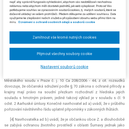
např. aby správně fungovalo vyhledávání, abychom vás neobtěžovali nevhodnou
přírody a krajiny, se zaměřením zejména na oblast Národního parku a
reklamou nebo abychom měli dostatek podnětů, jak web vylepšovat. Proto od Vás
potřebujeme souhlas se zpracováním souborů cookies, tj. malých souborů, které se
Chráněné krajinné oblasti Šumava. Z kopie registrovaných stanov
dočasně ukládají ve vašem prohlížeči. Předem děkujeme za udělení souhlasu. Data
navrhovatele ad a) se podává, že navrhovatel ad a) je občanským
využijeme ke zlepšování našich služeb a přizpůsobení obsahu webu přímo Vám na
míru.
Oznámení o ochraně osobních údajů a souborů cookie
sdružením, jehož hlavním cílem je chránit přírodu a krajinu (čl. II. stanov).
Navrhovatel ad a) uvedl, že se dlouhodobě zabývá problematikou
splouvání Teplé Vltavy v úseku Soumarský Most - most u Pěkné a usiluje
Zamítnout vše kromě nutných cookies
o zachování nedotčené přírody a zasazuje se o ochranu kriticky
ohrožené perlorodky říční, pro níž splouvání představuje zásah do jejího
biotopu. Navrhovatel ad a) tvrdí, že byl napadeným opatřením obecné
Přijmout všechny soubory cookie
povahy zkrácen na svém právu na spravedlivý proces a právu na příznivé
životní prostředí (čl. 35 odst. 1 Listiny základních práv a svobod). K
Nastavení souborů cookie
zásahu do práva na příznivé životní prostředí poukazuje na rozsudek
Nejvyššího správního soudu č. j. 2 As 12/2006 - 111 a rozsudek
Městského soudu v Praze č. j. 10 Ca 208/2006 - 44; z cit. rozsudků
dovozuje, že občanská sdružení podle § 70 zákona o ochraně přírody a
krajiny mají právo na soudní přezkum rozhodnutí z hlediska jejich
souladu s hmotným právem, jedině takový výklad je v souladu s čl. 9
odst. 2 Aarhuské úmluvy. Konečně navrhovatel ad a) uvádí, že v průběhu
pořizování návštěvního řádu uplatnil připomínky v zákonných lhůtách.
[4] Navrhovatelka ad b) uvádí, že je občankou obce Z. a dlouhodobě
se zabývá ochranou životního prostředí v oblasti Šumavy jednak jako