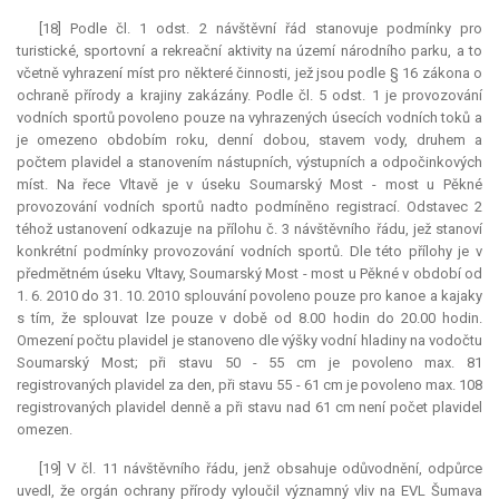
[18] Podle čl. 1 odst. 2 návštěvní řád stanovuje podmínky pro
turistické, sportovní a rekreační aktivity na území národního parku, a to
včetně vyhrazení míst pro některé činnosti, jež jsou podle § 16 zákona o
ochraně přírody a krajiny zakázány. Podle čl. 5 odst. 1 je provozování
vodních sportů povoleno pouze na vyhrazených úsecích vodních toků a
je omezeno obdobím roku, denní dobou, stavem vody, druhem a
počtem plavidel a stanovením nástupních, výstupních a odpočinkových
míst. Na řece Vltavě je v úseku Soumarský Most - most u Pěkné
provozování vodních sportů nadto podmíněno registrací. Odstavec 2
téhož ustanovení odkazuje na přílohu č. 3 návštěvního řádu, jež stanoví
konkrétní podmínky provozování vodních sportů. Dle této přílohy je v
předmětném úseku Vltavy, Soumarský Most - most u Pěkné v období od
1. 6. 2010 do 31. 10. 2010 splouvání povoleno pouze pro kanoe a kajaky
s tím, že splouvat lze pouze v době od 8.00 hodin do 20.00 hodin.
Omezení počtu plavidel je stanoveno dle výšky vodní hladiny na vodočtu
Soumarský Most; při stavu 50 - 55 cm je povoleno max. 81
registrovaných plavidel za den, při stavu 55 - 61 cm je povoleno max. 108
registrovaných plavidel denně a při stavu nad 61 cm není počet plavidel
omezen.
[19] V čl. 11 návštěvního řádu, jenž obsahuje odůvodnění, odpůrce
uvedl, že orgán ochrany přírody vyloučil významný vliv na EVL Šumava