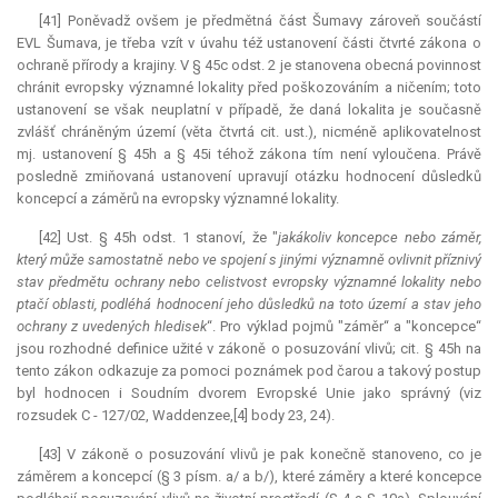
[41] Poněvadž ovšem je předmětná část Šumavy zároveň součástí
EVL Šumava, je třeba vzít v úvahu též ustanovení části čtvrté zákona o
ochraně přírody a krajiny. V § 45c odst. 2 je stanovena obecná povinnost
chránit evropsky významné lokality před poškozováním a ničením; toto
ustanovení se však neuplatní v případě, že daná lokalita je současně
zvlášť chráněným území (věta čtvrtá cit. ust.), nicméně aplikovatelnost
mj. ustanovení § 45h a § 45i téhož zákona tím není vyloučena. Právě
posledně zmiňovaná ustanovení upravují otázku hodnocení důsledků
koncepcí a záměrů na evropsky významné lokality.
[42] Ust. § 45h odst. 1 stanoví, že "
jakákoliv koncepce nebo záměr,
který může samostatně nebo ve spojení s jinými významně ovlivnit příznivý
stav předmětu ochrany nebo celistvost evropsky významné lokality nebo
ptačí oblasti, podléhá hodnocení jeho důsledků na toto území a stav jeho
ochrany z uvedených hledisek
“. Pro výklad pojmů "záměr“ a "koncepce“
jsou rozhodné definice užité v zákoně o posuzování vlivů; cit. § 45h na
tento zákon odkazuje za pomoci poznámek pod čarou a takový postup
byl hodnocen i Soudním dvorem Evropské Unie jako správný (viz
rozsudek C - 127/02, Waddenzee,[4] body 23, 24).
[43] V zákoně o posuzování vlivů je pak konečně stanoveno, co je
záměrem a koncepcí (§ 3 písm. a/ a b/), které záměry a které koncepce