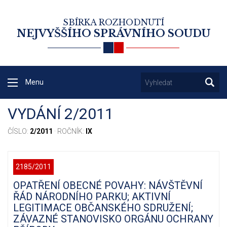
SBÍRKA ROZHODNUTÍ
NEJVYŠŠÍHO SPRÁVNÍHO SOUDU
Menu
VYDÁNÍ 2/2011
ČÍSLO:
2/2011
· ROČNÍK:
IX
2185/2011
OPATŘENÍ OBECNÉ POVAHY: NÁVŠTĚVNÍ
ŘÁD NÁRODNÍHO PARKU; AKTIVNÍ
LEGITIMACE OBČANSKÉHO SDRUŽENÍ;
ZÁVAZNÉ STANOVISKO ORGÁNU OCHRANY