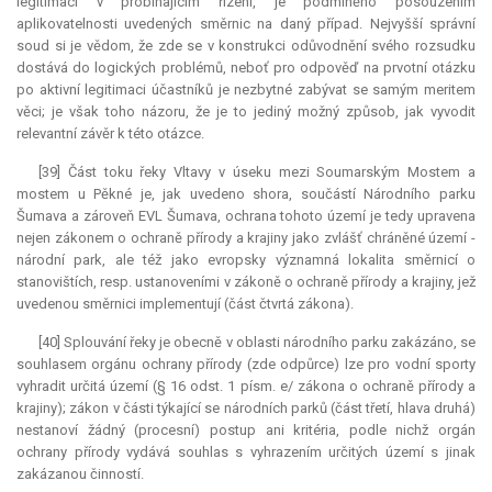
legitimaci v probíhajícím řízení, je podmíněno posouzením
aplikovatelnosti uvedených směrnic na daný případ. Nejvyšší správní
soud si je vědom, že zde se v konstrukci odůvodnění svého rozsudku
dostává do logických problémů, neboť pro odpověď na prvotní otázku
po aktivní legitimaci účastníků je nezbytné zabývat se samým meritem
věci; je však toho názoru, že je to jediný možný způsob, jak vyvodit
relevantní
závěr k této otázce.
[39] Část toku řeky Vltavy v úseku mezi Soumarským Mostem a
mostem u Pěkné je, jak uvedeno shora, součástí Národního parku
Šumava a zároveň EVL Šumava, ochrana tohoto území je tedy upravena
nejen zákonem o ochraně přírody a krajiny jako zvlášť chráněné území -
národní park, ale též jako evropsky významná lokalita směrnicí o
stanovištích, resp. ustanoveními v zákoně o ochraně přírody a krajiny, jež
uvedenou směrnici implementují (část čtvrtá zákona).
[40] Splouvání řeky je obecně v oblasti národního parku zakázáno, se
souhlasem orgánu ochrany přírody (zde odpůrce) lze pro vodní sporty
vyhradit určitá území (§ 16 odst. 1 písm. e/ zákona o ochraně přírody a
krajiny); zákon v části týkající se národních parků (část třetí, hlava druhá)
nestanoví žádný (procesní) postup ani kritéria, podle nichž orgán
ochrany přírody vydává souhlas s vyhrazením určitých území s jinak
zakázanou činností.