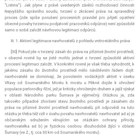
"Listina“). Jak plyne z právě uvedených závěrů rozhodovací činnosti
Nejvyššího správního soudu, tvrzení o zkrácení práva na spravedlivý
proces (zde spíše porušení procesních pravidel pro přijetí opatření
obecné povahy tvrzenou podjatostí pracovníků odpůrce) není způsobilé
samo o sobě založit návrhovou legitimaci odpůrců.
III. 1. Aktivní legitimace navrhovatelů z pohledu vnitrostátního práva
[30] Pokud jde o tvrzený zásah do práva na příznivé životní prostředí,
v obecné rovině by se jistě mohlo jednat o tvrzení způsobilé aktivní
procesní legitimaci založit. V konkrétní rovině je však třeba vyhodnotit, k
jakému zásahu do životního prostředí mělo návštěvním řádem dojít:
navrhovatelé se domnívají, že povolením vodáckých aktivit v úseku
Vltavy od Soumarského Mostu k mostu u Pěkné dojde k ohrožení
populace perlorodky říční, jež je kriticky ohroženým druhem a jejíž výskyt
v oblasti Národního parku Šumava je výjimečný. Otázkou je, zda
takovéto případné zhoršení stavu životního prostředí je zásahem do
práva na příznivé životní prostředí navrhovatelů; při odpovědi na tuto
otázku je třeba též vzít v úvahu povahu navrhovatelů: navrhovatel ad a) je
občanským sdružením věnujícím se otázkám ochrany přírody,
navrhovatelka ad b) je fyzickou osobou dlouhodobě žijící v oblasti
Šumavy (ve Z., tj. cca 30 km od Soumarského mostu).