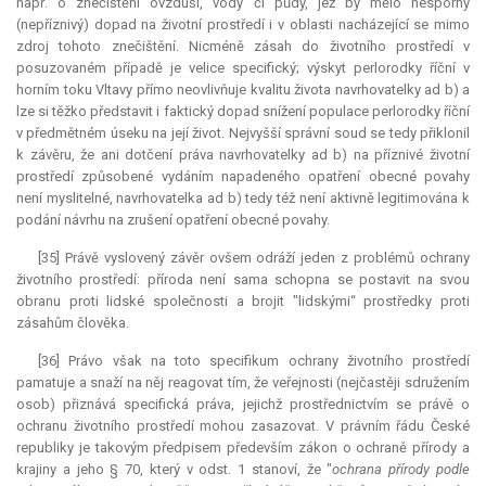
např. o znečištění ovzduší, vody či půdy, jež by mělo nesporný
(nepříznivý) dopad na životní prostředí i v oblasti nacházející se mimo
zdroj tohoto znečištění. Nicméně zásah do životního prostředí v
posuzovaném případě je velice specifický; výskyt perlorodky říční v
horním toku Vltavy přímo neovlivňuje kvalitu života navrhovatelky ad b) a
lze si těžko představit i faktický dopad snížení populace perlorodky říční
v předmětném úseku na její život. Nejvyšší správní soud se tedy přiklonil
k závěru, že ani dotčení práva navrhovatelky ad b) na příznivé životní
prostředí způsobené vydáním napadeného opatření obecné povahy
není myslitelné, navrhovatelka ad b) tedy též není aktivně legitimována k
podání návrhu na zrušení opatření obecné povahy.
[35] Právě vyslovený závěr ovšem odráží jeden z problémů ochrany
životního prostředí: příroda není sama schopna se postavit na svou
obranu proti lidské společnosti a brojit "lidskými“ prostředky proti
zásahům člověka.
[36] Právo však na toto specifikum ochrany životního prostředí
pamatuje a snaží na něj reagovat tím, že veřejnosti (nejčastěji sdružením
osob) přiznává specifická práva, jejichž prostřednictvím se právě o
ochranu životního prostředí mohou zasazovat. V právním řádu České
republiky je takovým předpisem především zákon o ochraně přírody a
krajiny a jeho § 70, který v odst. 1 stanoví, že "
ochrana přírody podle