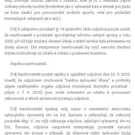
tedy zmírňuje tvrdost zákona v místech, kde je to z hlediska zájmů
ochrany přírody možné (konkrétně jde o vyhrazení tras a stezek pro jízdu
na kole, úseků pro provozování vodních sportů, míst pro pořádání
hromadných veřejných akcí atd.).
[13] K údajnému porušení § 14 správního řádu odpůrce pouze uvádí,
že navrhovatelé v podstatě zpochybňují reformu veřejné správy z roku
2002, při níž byly zrušeny okresní úřady a státní správa byla přenesena na
úřady obecní. Dle
interpretace
navrhovatelů by totiž nemohli úředníci
města rozhodovat ve vztahu k městu v postavení investora.
Replika navrhovatelů
[14] Navrhovatelé podali repliku k vyjádření odpůrce dne 22. 9. 2010.
Uvedli, že odpůrcem zmiňovaná "tradice splouvání Vltavy“ a politický
zájem nadřízeného orgánu odpůrce (ministryně životního prostředí -
přípis z 7. 6. 2010) jsou zcela irelevantní ve vztahu k posouzení
zákonnosti a věcné správnosti postupu odpůrce.
[15] Navrhovatelé opakují svůj názor o neexistenci stanoviska
vylučujícího významný vliv na EVL Šumava a zdůrazňují, že odborný
posudek Mgr. V., na nějž odkazuje odpůrce, vylučující významný vliv na
EVL Šumava, odpůrce nesprávně interpretuje; posudek vyloučil
významný vliv pouze v případě, že útlumový režim splouvání bude