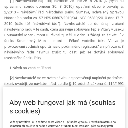
[1] Navrhovatelé napadají návrhem ze dne 26. 8. 2010 (Nejvyššímu
správnímu soudu doručen 30. 8. 2010) opatření obecné povahy č.
2/2010 - Návštěvní řád Národního parku Šumava, schválený Správou
Národního parku zn. SZ NPS 05607/2010/34 - NPS 06830/2010 dne 17. 7.
2010 (dále též "návštěvní řád“). Navrhovatelé se domáhají zrušení
návštěvního řádu v té části, která upravuje splouvání Teplé Vltavy v úseku
Soumarský Most - most u Pěkné, tj. v čl. 5 odst. 1 žádají zrušit větu "V
úseku Soumarský Most - most u Pěkné vodního toku Vltava je
provozování vodních sportů navíc podmíněno registrací.“ a v příloze č. 3
návštěvního řádu navrhují zrušit tu část, jež se dotýká splouvání
uvedeného úseku řeky.
I. Návrh na zahájení řízení
[2] Navrhovatelé se ve svém návrhu nejprve věnují naplnění podmínek
řízení; uvádějí, že návštěvní řád se dle § 19 odst. 2 zákona č. 114/1992
Sb., o ochraně přírody a krajiny, vydává formou opatření obecné povahy
a k jeho přezkumu je v souladu s § 4 odst. 2 a § 101c zákona č.
150/2002 Sb., soudní řád správní (dále jen "s. ř. s.“), příslušný Nejvyšší
Aby web fungoval jak má (souhlas
správní soud.
s cookies)
[3] Navrhovatel ad a) ke své aktivní procesní legitimaci uvádí, že je
občanským sdružením založeným podle § 70 zákona o ochraně přírody
Vážený návštěvníku, snažíme se ze všech sil přinášet vysokou úroveň uživatelského
komfortu při používání našich webových stránek. Mezi základní předpoklady patří
a krajiny a předmětem jeho činnosti je ochrana životního prostředí,