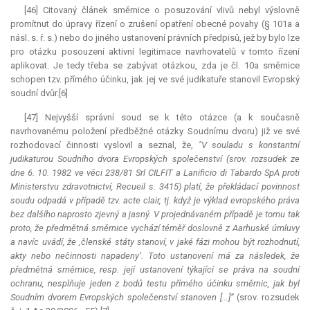
[46] Citovaný článek směrnice o posuzování vlivů nebyl výslovně
promítnut do úpravy řízení o zrušení opatření obecné povahy (§ 101a a
násl. s. ř. s.) nebo do jiného ustanovení právních předpisů, jež by bylo lze
pro otázku posouzení aktivní legitimace navrhovatelů v tomto řízení
aplikovat. Je tedy třeba se zabývat otázkou, zda je čl. 10a směrnice
schopen tzv. přímého účinku, jak jej ve své judikatuře stanovil Evropský
soudní dvůr.[6]
[47] Nejvyšší správní soud se k této otázce (a k současně
navrhovanému položení předběžné otázky Soudnímu dvoru) již ve své
rozhodovací činnosti vyslovil a seznal, že,
"V souladu s konstantní
judikaturou Soudního dvora Evropských společenství (srov. rozsudek ze
dne 6. 10. 1982 ve věci 238/81 Srl CILFIT a Lanificio di Tabardo SpA proti
Ministerstvu zdravotnictví, Recueil s. 3415) platí, že překládací povinnost
soudu odpadá v případě tzv. acte clair, tj. když je výklad evropského práva
bez dalšího naprosto zjevný a jasný. V projednávaném případě je tomu tak
proto, že předmětná směrnice vychází téměř doslovně z Aarhuské úmluvy
a navíc uvádí, že ‚členské státy stanoví, v jaké fázi mohou být rozhodnutí,
akty nebo nečinnosti napadeny‘. Toto ustanovení má za následek, že
předmětná směrnice, resp. její ustanovení týkající se práva na soudní
ochranu, nesplňuje jeden z bodů testu přímého účinku směrnic, jak byl
Soudním dvorem Evropských společenství stanoven […]“
(srov. rozsudek