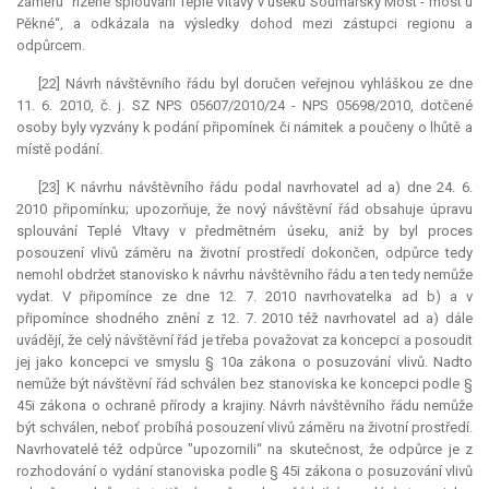
záměru "řízené splouvání Teplé Vltavy v úseku Soumarský Most - most u
Pěkné“, a odkázala na výsledky dohod mezi zástupci regionu a
odpůrcem.
[22] Návrh návštěvního řádu byl doručen veřejnou vyhláškou ze dne
11. 6. 2010, č. j. SZ NPS 05607/2010/24 - NPS 05698/2010, dotčené
osoby byly vyzvány k podání připomínek či námitek a poučeny o lhůtě a
místě podání.
[23] K návrhu návštěvního řádu podal navrhovatel ad a) dne 24. 6.
2010 připomínku; upozorňuje, že nový návštěvní řád obsahuje úpravu
splouvání Teplé Vltavy v předmětném úseku, aniž by byl proces
posouzení vlivů záměru na životní prostředí dokončen, odpůrce tedy
nemohl obdržet stanovisko k návrhu návštěvního řádu a ten tedy nemůže
vydat. V připomínce ze dne 12. 7. 2010 navrhovatelka ad b) a v
připomínce shodného znění z 12. 7. 2010 též navrhovatel ad a) dále
uvádějí, že celý návštěvní řád je třeba považovat za koncepci a posoudit
jej jako koncepci ve smyslu § 10a zákona o posuzování vlivů. Nadto
nemůže být návštěvní řád schválen bez stanoviska ke koncepci podle §
45i zákona o ochraně přírody a krajiny. Návrh návštěvního řádu nemůže
být schválen, neboť probíhá posouzení vlivů záměru na životní prostředí.
Navrhovatelé též odpůrce "upozornili“ na skutečnost, že odpůrce je z
rozhodování o vydání stanoviska podle § 45i zákona o posuzování vlivů