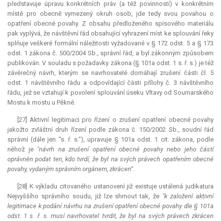
představuje úpravu konkrétních práv (a též povinností) v konkrétním
místě pro obecně vymezený okruh osob, jde tedy svou povahou o
opatření obecné povahy. Z obsahu předloženého spisového materiálu
pak vyplývá, že návštěvní řád obsahující vyhrazení míst ke splouvání řeky
splňuje veškeré formální náležitosti vyžadované v § 172 odst. 5 a § 173
odst. 1 zákona č. 500/2004 Sb., správní řád, a byl zákonným způsobem
publikován. V souladu s požadavky zákona (§ 101a odst. 1 s. ř. s.) je též
závěrečný návrh, kterým se navrhovatelé domáhají zrušení části čl. 5
odst. 1 návštěvního řádu a odpovídající části přílohy č. 3 návštěvního
řádu, jež se vztahují k povolení splouvání úseku Vltavy od Soumarského
Mostu k mostu u Pěkné.
[27] Aktivní legitimaci pro řízení o zrušení opatření obecné povahy
jakožto zvláštní druh řízení podle zákona č. 150/2002 Sb., soudní řád
správní (dále jen "s. ř. s.“), upravuje § 101a odst. 1 cit. zákona, podle
něhož je
"návrh na zrušení opatření obecné povahy nebo jeho částí
oprávněn podat ten, kdo tvrdí, že byl na svých právech opatřením obecné
povahy, vydaným správním orgánem, zkrácen“
.
[28] K výkladu citovaného ustanovení již existuje ustálená
judikatura
Nejvyššího správního soudu, již lze shrnout tak, že
"k založení aktivní
legitimace k podání návrhu na zrušení opatření obecné povahy dle § 101a
odst. 1 s. ř. s. musí navrhovatel tvrdit, že byl na svých právech zkrácen