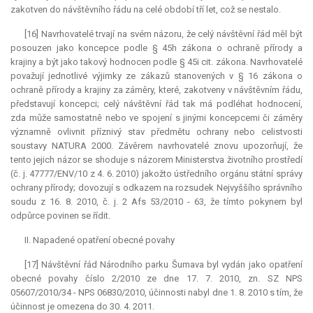
zakotven do návštěvního řádu na celé období tří let, což se nestalo.
[16] Navrhovatelé trvají na svém názoru, že celý návštěvní řád měl být
posouzen jako koncepce podle § 45h zákona o ochraně přírody a
krajiny a být jako takový hodnocen podle § 45i cit. zákona. Navrhovatelé
považují jednotlivé výjimky ze zákazů stanovených v § 16 zákona o
ochraně přírody a krajiny za záměry, které, zakotveny v návštěvním řádu,
představují koncepci; celý návštěvní řád tak má podléhat hodnocení,
zda může samostatně nebo ve spojení s jinými koncepcemi či záměry
významně ovlivnit příznivý stav předmětu ochrany nebo celistvosti
soustavy
NATURA
2000. Závěrem navrhovatelé znovu upozorňují, že
tento jejich názor se shoduje s názorem Ministerstva životního prostředí
(č. j. 47777/ENV/10 z 4. 6. 2010) jakožto ústředního orgánu státní správy
ochrany přírody; dovozují s odkazem na rozsudek Nejvyššího správního
soudu z 16. 8. 2010, č. j. 2 Afs 53/2010 - 63, že tímto pokynem byl
odpůrce povinen se řídit.
II. Napadené opatření obecné povahy
[17] Návštěvní řád Národního parku Šumava byl vydán jako opatření
obecné povahy číslo 2/2010 ze dne 17. 7. 2010, zn. SZ NPS
05607/2010/34 - NPS 06830/2010, účinnosti nabyl dne 1. 8. 2010 s tím, že
účinnost je omezena do 30. 4. 2011.