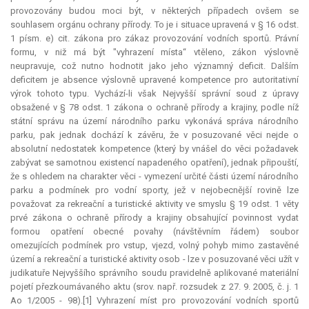
provozovány budou moci být, v některých případech ovšem se
souhlasem orgánu ochrany přírody. To je i situace upravená v § 16 odst.
1 písm. e) cit. zákona pro zákaz provozování vodních sportů. Právní
formu, v niž má být "vyhrazení místa“ vtěleno, zákon výslovně
neupravuje, což nutno hodnotit jako jeho významný
deficit
. Dalším
deficitem je absence výslovně upravené
kompetence
pro autoritativní
výrok tohoto typu. Vychází-li však Nejvyšší správní soud z úpravy
obsažené v § 78 odst. 1 zákona o ochraně přírody a krajiny, podle níž
státní správu na území národního parku vykonává správa národního
parku, pak jednak dochází k závěru, že v posuzované věci nejde o
absolutní nedostatek
kompetence
(který by vnášel do věci požadavek
zabývat se samotnou existencí napadeného opatření), jednak připouští,
že s ohledem na charakter věci - vymezení určité části území národního
parku a podmínek pro vodní sporty, jež v nejobecnější rovině lze
považovat za rekreační a turistické aktivity ve smyslu § 19 odst. 1 věty
prvé zákona o ochraně přírody a krajiny obsahující povinnost vydat
formou opatření obecné povahy (návštěvním řádem) soubor
omezujících podmínek pro vstup, vjezd, volný pohyb mimo zastavěné
území a rekreační a turistické aktivity osob - lze v posuzované věci užít v
judikatuře Nejvyššího správního soudu pravidelně aplikované materiální
pojetí přezkoumávaného aktu (srov. např. rozsudek z 27. 9. 2005, č. j. 1
Ao 1/2005 - 98).[1] Vyhrazení míst pro provozování vodních sportů