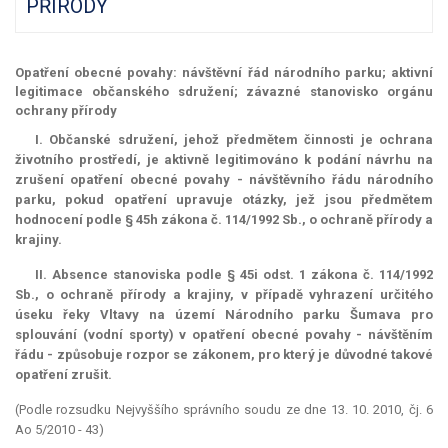
PŘÍRODY
Opatření obecné povahy: návštěvní řád národního parku; aktivní
legitimace občanského sdružení; závazné stanovisko orgánu
ochrany přírody
I. Občanské sdružení, jehož předmětem činnosti je ochrana
životního prostředí, je aktivně legitimováno k podání návrhu na
zrušení opatření obecné povahy - návštěvního řádu národního
parku, pokud opatření upravuje otázky, jež jsou předmětem
hodnocení podle § 45h zákona č. 114/1992 Sb., o ochraně přírody a
krajiny.
II. Absence stanoviska podle § 45i odst. 1 zákona č. 114/1992
Sb., o ochraně přírody a krajiny, v případě vyhrazení určitého
úseku řeky Vltavy na území Národního parku Šumava pro
splouvání (vodní sporty) v opatření obecné povahy - návštěním
řádu - způsobuje rozpor se zákonem, pro který je důvodné takové
opatření zrušit.
(Podle rozsudku Nejvyššího správního soudu ze dne 13. 10. 2010, čj. 6
Ao 5/2010 - 43)