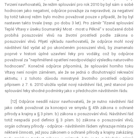
Tvrzení navrhovatelů, že režim splouvání pro rok 2010 by byl sám o sobě
hodnocen jako negativní, odpůrce považuje za nepravdivé; za negativní
by totiž takový režim bylo možno považovat pouze v případě, že by byl
nastaven takto trvale (resp. po dobu 3 let). Pro záměr "řízené splouvání
Teplé Vltavy v úseku Soumarský Most - most u Pěkné“ v současné době
probíhá posuzování vlivů na životní prostředí podle zákona o
posuzování vlivů. Přijetí výkladu navrhovatelů, že odpůrce mohl nový
návštěvní řád vydat až po ukončeném posouzení vlivů, by znamenalo
poprvé v historii úplné uzavření řeky pro vodáky, což by odpůrce
považoval za "nepřiměřené opatření neodpovídající výsledku naturového
hodnocení“. Konečně odpůrce připomíná, že splouvání horního toku
Vltavy není novým záměrem, ale že se jedná o dlouhotrvající rekreační
aktivitu; i z tohoto důvodu ministryně životního prostředí odpůrci
přípisem z 7. 6. 2010 uložila vydat nový návštěvní řád, jenž stanoví pro
splouvání řeky shodné podmínky jako v předchozím návštěvním řádu.
[12] Odpůrce nesdílí názor navrhovatelů, že je nutno návštěvní řád
jako celek považovat za koncepci ve smyslu § 45h zákona o ochraně
přírody a krajiny a § 3 písm. b) zákona o posuzování vlivů. Návštěvní řád
totiž nespadá pod definici § 3 písm. b) zákona o posuzování vlivů;
orgán ochrany přírody - odpůrce - návštěvním řádem vyhrazuje místa pro
některé činnosti, jež jsou zákonem o ochraně přírody a krajiny zakázány,