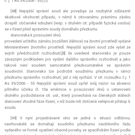
č. j. 1 As 39/2006 - 55).[7]
[48] Nejvyšší správní soud ale považuje za nezbytné zdůraznit
skutkové okolnosti případu, v němž k citovanému právnímu závěru
dospěl: občanské sdružení (resp. v druhém cit. případě fyzická osoba)
se v řízení před správními soudy domáhalo přezkumu
stanoviska k posouzení vlivů
provedení určitého záměru (rozšíření dálnice) na životní prostředí vydané
Ministerstvem životního prostředí. Nejvyšší správní soud zde vyšel ze
svých předchozích rozhodnutí,[8] že uvedené stanovisko je pouze
závazným podkladem pro vydání dalšího správního rozhodnutí a jako
takové není soudem samostatně přezkoumatelné ve správním
soudnictví. Stanovisko lze podrobit soudnímu přezkumu v rámci
přezkumu správního rozhodnutí, jež z něj vychází. V cit. rozsudku č.j. 1
As 39/2006 - 55 Nejvyšší správní soud opřel svůj názor na absenci
přímého účinku čl. 10a směrnice o posuzování vlivů o ustanovení
druhého pododstavce cit. ust., který ponechává na členských státech
stanovení vhodné fáze řízení, v níž bude mít dotčená veřejnost přístup k
soudu.
[49] V nyní projednávané věci se jedná o situaci odlišnou;
navrhovatelé se domáhají soudního přezkumu návštěvního řádu
vydaného ve formě opatření obecné povahy, ve specifickém řízení podle