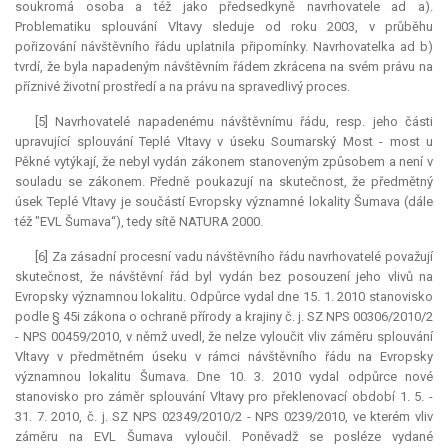
soukromá osoba a též jako předsedkyně navrhovatele ad a).
Problematiku splouvání Vltavy sleduje od roku 2003, v průběhu
pořizování návštěvního řádu uplatnila připomínky. Navrhovatelka ad b)
tvrdí, že byla napadeným návštěvním řádem zkrácena na svém právu na
příznivé životní prostředí a na právu na spravedlivý proces.
[5] Navrhovatelé napadenému návštěvnímu řádu, resp. jeho části
upravující splouvání Teplé Vltavy v úseku Soumarský Most - most u
Pěkné vytýkají, že nebyl vydán zákonem stanoveným způsobem a není v
souladu se zákonem. Předně poukazují na skutečnost, že předmětný
úsek Teplé Vltavy je součástí Evropsky významné lokality Šumava (dále
též "EVL Šumava“), tedy sítě
NATURA
2000.
[6] Za zásadní procesní vadu návštěvního řádu navrhovatelé považují
skutečnost, že návštěvní řád byl vydán bez posouzení jeho vlivů na
Evropsky významnou lokalitu. Odpůrce vydal dne 15. 1. 2010 stanovisko
podle § 45i zákona o ochraně přírody a krajiny č. j. SZ NPS 00306/2010/2
- NPS 00459/2010, v němž uvedl, že nelze vyloučit vliv záměru splouvání
Vltavy v předmětném úseku v rámci návštěvního řádu na Evropsky
významnou lokalitu Šumava. Dne 10. 3. 2010 vydal odpůrce nové
stanovisko pro záměr splouvání Vltavy pro překlenovací období 1. 5. -
31. 7. 2010, č. j. SZ NPS 02349/2010/2 - NPS 0239/2010, ve kterém vliv
záměru na EVL Šumava vyloučil. Poněvadž se posléze vydané