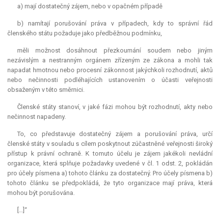
a) mají dostatečný zájem, nebo v opačném případě
b) namítají porušování práva v případech, kdy to správní řád
členského státu požaduje jako předběžnou podmínku,
měli možnost dosáhnout přezkoumání soudem nebo jiným
nezávislým a nestranným orgánem zřízeným ze zákona a mohli tak
napadat hmotnou nebo procesní zákonnost jakýchkoli rozhodnutí, aktů
nebo nečinnosti podléhajících ustanovením o účasti veřejnosti
obsaženým v této směrnici.
Členské státy stanoví, v jaké fázi mohou být rozhodnutí, akty nebo
nečinnost napadeny.
To, co představuje dostatečný zájem a porušování práva, určí
členské státy v souladu s cílem poskytnout zúčastněné veřejnosti široký
přístup k právní ochraně. K tomuto účelu je zájem jakékoli nevládní
organizace, která splňuje požadavky uvedené v čl. 1 odst. 2, pokládán
pro účely písmena a) tohoto článku za dostatečný. Pro účely písmena b)
tohoto článku se předpokládá, že tyto organizace mají práva, která
mohou být porušována.
[…]“