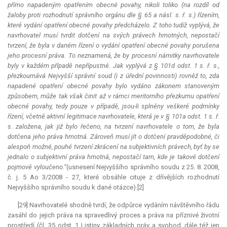
přímo napadeným opatřením obecné povahy, nikoli toliko (na rozdíl od
žaloby proti rozhodnutí správního orgánu dle § 65 a násl. s. ř. s.) řízením,
které vydání opatření obecné povahy předcházelo. Z toho tudíž vyplývá, že
navrhovatel musí tvrdit dotčení na svých právech hmotných, nepostačí
tvrzení, že byla v daném řízení o vydání opatření obecné povahy porušena
jeho procesní práva. To neznamená, že by procesní námitky navrhovatele
byly v každém případě nepřípustné. Jak vyplývá z § 101d odst. 1 s. ř. s.,
přezkoumává Nejvyšší správní soud (i z úřední povinnosti) rovněž to, zda
napadené opatření obecné povahy bylo vydáno zákonem stanoveným
způsobem, může tak však činit až v rámci meritorního přezkumu opatření
obecné povahy, tedy pouze v případě, jsou-li splněny veškeré podmínky
řízení, včetně aktivní legitimace navrhovatele, která je v § 101a odst. 1 s. ř.
s. založena, jak již bylo řečeno, na tvrzení navrhovatele o tom, že byla
dotčena jeho práva hmotná. Zároveň musí jít o dotčení pravděpodobné, či
alespoň možné, pouhé tvrzení zkrácení na subjektivních právech, byť by se
jednalo o subjektivní práva hmotná, nepostačí tam, kde je takové dotčení
pojmově vyloučeno.“
(usnesení Nejvyššího správního soudu z 25. 8. 2008,
č. j. 5 Ao 3/2008 - 27, které obsáhle cituje z dřívějších rozhodnutí
Nejvyššího správního soudu k dané otázce).[2]
[29] Navrhovatelé shodně tvrdí, že odpůrce vydáním návštěvního řádu
zasáhl do jejich práva na spravedlivý proces a práva na příznivé životní
prostředí (čl. 35 odst. 1 Listiny základních práv a svobod, dále též jen