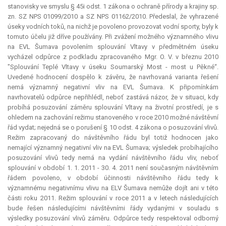
stanovisky ve smyslu § 45i odst. 1 zákona o ochraně přírody a krajiny sp.
zn. SZ NPS 01099/2010 a SZ NPS 01162/2010. Předeslal, že vyhrazené
úseky vodních toků, na nichž je povoleno provozovat vodní sporty, byly k
tomuto účelu již dříve používány. Při zvážení možného významného vlivu
na EVL Šumava povolením splouvání Vltavy v předmětném úseku
vycházel odpůrce z podkladu zpracovaného Mgr. O. V. v březnu 2010
"Splouvání Teplé Vltavy v úseku Soumarský Most - most u Pěkné“.
Uvedené hodnocení dospělo k závěru, že navrhovaná varianta řešení
nemá významný negativní vliv na EVL Šumava. K připomínkám
navrhovatelů odpůrce nepřihlédl, neboť zastává názor, že v situaci, kdy
probíhá posuzování záměru splouvání Vltavy na životní prostředí, je s
ohledem na zachování režimu stanoveného v roce 2010 možné návštěvní
řád vydat; nejedná se o porušení § 10 odst. 4 zákona o posuzování vlivů.
Režim zapracovaný do návštěvního řádu byl totiž hodnocen jako
nemající významný negativní vliv na EVL Šumava; výsledek probíhajícího
posuzování vlivů tedy nemá na vydání návštěvního řádu vliv, neboť
splouvání v období 1. 1. 2011 - 30. 4. 2011 není současným návštěvním
řádem povoleno, v období účinnosti návštěvního řádu tedy k
významnému negativnímu vlivu na ELV Šumava nemůže dojít ani v této
části roku 2011. Režim splouvání v roce 2011 a v letech následujících
bude řešen následujícími návštěvními řády vydanými v souladu s
výsledky posuzování vlivů záměru. Odpůrce tedy respektoval odborný