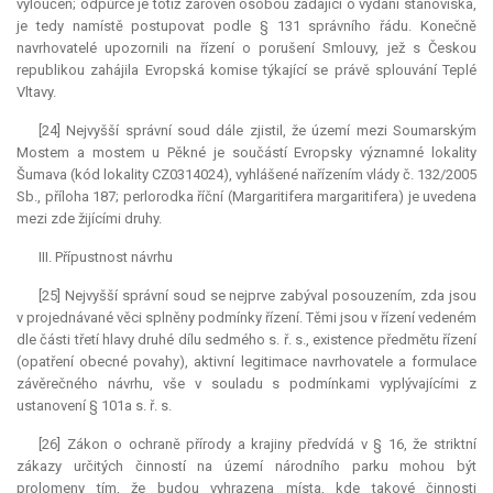
vyloučen; odpůrce je totiž zároveň osobou žádající o vydání stanoviska,
je tedy namístě postupovat podle § 131 správního řádu. Konečně
navrhovatelé upozornili na řízení o porušení Smlouvy, jež s Českou
republikou zahájila Evropská komise týkající se právě splouvání Teplé
Vltavy.
[24] Nejvyšší správní soud dále zjistil, že území mezi Soumarským
Mostem a mostem u Pěkné je součástí Evropsky významné lokality
Šumava (kód lokality CZ0314024), vyhlášené nařízením vlády č. 132/2005
Sb., příloha 187; perlorodka říční (Margaritifera margaritifera) je uvedena
mezi zde žijícími druhy.
III. Přípustnost návrhu
[25] Nejvyšší správní soud se nejprve zabýval posouzením, zda jsou
v projednávané věci splněny podmínky řízení. Těmi jsou v řízení vedeném
dle části třetí hlavy druhé dílu sedmého s. ř. s., existence předmětu řízení
(opatření obecné povahy), aktivní legitimace navrhovatele a formulace
závěrečného návrhu, vše v souladu s podmínkami vyplývajícími z
ustanovení § 101a s. ř. s.
[26] Zákon o ochraně přírody a krajiny předvídá v § 16, že striktní
zákazy určitých činností na území národního parku mohou být
prolomeny tím, že budou vyhrazena místa, kde takové činnosti