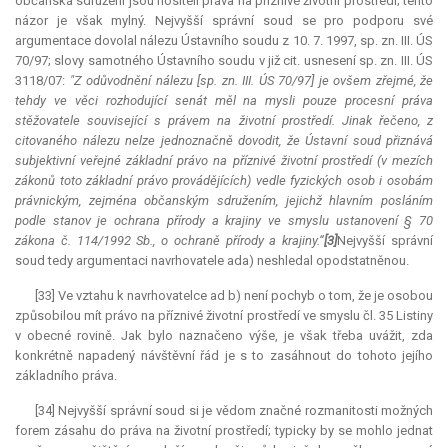
občanská sdružení jsou nositeli práva na příznivé životní prostředí; tento
názor je však mylný. Nejvyšší správní soud se pro podporu své
argumentace dovolal nálezu Ústavního soudu z 10. 7. 1997, sp. zn. III. ÚS
70/97; slovy samotného Ústavního soudu v již cit. usnesení sp. zn. III. ÚS
3118/07:
"Z odůvodnění nálezu [sp. zn. III. ÚS 70/97] je ovšem zřejmé, že
tehdy ve věci rozhodující senát měl na mysli pouze procesní práva
stěžovatele související s právem na životní prostředí. Jinak řečeno, z
citovaného nálezu nelze jednoznačně dovodit, že Ústavní soud přiznává
subjektivní veřejné základní právo na příznivé životní prostředí (v mezích
zákonů toto základní právo provádějících) vedle fyzických osob i osobám
právnickým, zejména občanským sdružením, jejichž hlavním posláním
podle stanov je ochrana přírody a krajiny ve smyslu ustanovení § 70
zákona č. 114/1992 Sb., o ochraně přírody a krajiny.“
[3]
Nejvyšší správní
soud tedy argumentaci navrhovatele ada) neshledal opodstatněnou.
[33] Ve vztahu k navrhovatelce ad b) není pochyb o tom, že je osobou
způsobilou mít právo na příznivé životní prostředí ve smyslu čl. 35 Listiny
v obecné rovině. Jak bylo naznačeno výše, je však třeba uvážit, zda
konkrétně napadený návštěvní řád je s to zasáhnout do tohoto jejího
základního práva.
[34] Nejvyšší správní soud si je vědom značné rozmanitosti možných
forem zásahu do práva na životní prostředí; typicky by se mohlo jednat