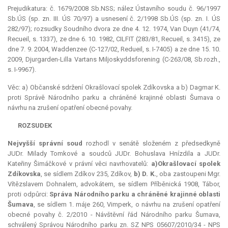
Prejudikatura: č. 1679/2008 Sb.NSS; nález Ústavního soudu č. 96/1997
Sb.ÚS (sp. zn. III. ÚS 70/97) a usnesení č. 2/1998 Sb.ÚS (sp. zn. I. ÚS
282/97); rozsudky Soudního dvora ze dne 4. 12. 1974, Van Duyn (41/74,
Recueil, s. 1337), ze dne 6. 10. 1982, CILFIT (283/81, Recueil, s. 3415), ze
dne 7. 9. 2004, Waddenzee (C-127/02, Redueil, s. I-7405) a ze dne 15. 10.
2009, Djurgarden-Lilla Vartans Miljoskyddsforening (C-263/08, Sb.rozh.,
s. I-9967).
Věc: a) Občanské sdržení Okrašlovací spolek Zdíkovska a b) Dagmar K.
proti Správě Národního parku a chráněné krajinné oblasti Šumava o
návrhu na zrušení opatření obecné povahy.
ROZSUDEK
Nejvyšší správní soud
rozhodl v senátě složeném z předsedkyně
JUDr. Milady Tomkové a soudců JUDr. Bohuslava Hnízdila a JUDr.
Kateřiny Šimáčkové v právní věci navrhovatelů:
a)
Okrašlovací spolek
Zdíkovska
, se sídlem Zdíkov 235, Zdíkov,
b) D. K.
, oba zastoupeni Mgr.
Vítězslavem Dohnalem, advokátem, se sídlem Příběnická 1908, Tábor,
proti odpůrci:
Správa Národního parku a chráněné krajinné oblasti
Šumava
, se sídlem 1. máje 260, Vimperk, o návrhu na zrušení opatření
obecné povahy č. 2/2010 - Návštěvní řád Národního parku Šumava,
schválený Správou Národního parku zn. SZ NPS 05607/2010/34 - NPS