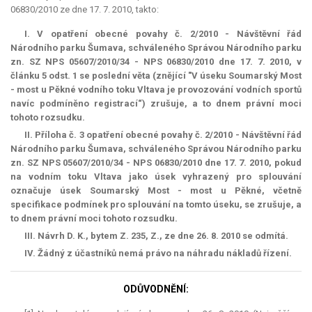
06830/2010 ze dne 17. 7. 2010, takto:
I. V opatření obecné povahy č. 2/2010 - Návštěvní řád
Národního parku Šumava, schváleného Správou Národního parku
zn. SZ NPS 05607/2010/34 - NPS 06830/2010 dne 17. 7. 2010, v
článku 5 odst. 1
se
poslední věta (znějící "V úseku Soumarský Most
- most u Pěkné vodního toku Vltava je provozování vodních sportů
navíc podmíněno registrací“)
zrušuje
, a to
dnem právní moci
tohoto rozsudku.
II. Příloha č. 3 opatření obecné povahy č. 2/2010 - Návštěvní řád
Národního parku Šumava, schváleného Správou Národního parku
zn. SZ NPS 05607/2010/34 - NPS 06830/2010 dne 17. 7. 2010, pokud
na vodním toku Vltava jako úsek vyhrazený pro splouvání
označuje úsek Soumarský Most - most u Pěkné, včetně
specifikace podmínek pro splouvání na tomto úseku,
se zrušuje
, a
to
dnem právní moci
tohoto rozsudku.
III. Návrh D. K., bytem Z. 235, Z., ze dne 26. 8. 2010
se odmítá
.
IV. Žádný z účastníků
nemá
právo na náhradu nákladů řízení.
ODŮVODNĚNÍ: