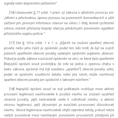
signály nebo dopravními zařízeními
“.
[16] Ustanovení § 77 odst. 1 písm. a) zákona o silničním provozu zní:
„
Místní a přechodnou úpravu provozu na pozemních komunikacích a užití
zařízení pro provozní informace stanoví na silnici I. třídy, kromě rychlostní
silnice, místně příslušný krajský úřad po předchozím písemném vyjádření
příslušného orgánu policie.
“
[17] Dle § 101a odst. 1 s. ř. s. „[n]
ávrh na zrušení opatření obecné
povahy nebo jeho části je oprávněn podat ten, kdo tvrdí, že byl na svých
právech opatřením obecné povahy, vydaným správním orgánem, zkrácen.
Pokud je podle zákona současně oprávněn ve věci, ve které bylo opatřením
[Nejvyšší správní soud podotýká, že zde se jedná o zjevnou chybu v
textu zákona, správně má být uvedeno „
opatření
“]
obecné povahy užito,
podat ve správním soudnictví žalobu nebo jiný návrh, může navrhnout
opatření obecné povahy jen společně s takovým návrhem.
“
[18] Nejvyšší správní soud ve své judikatuře rozlišuje mezi aktivní
procesní legitimací navrhovatele k podání návrhu na zrušení opatření
obecné povahy, jejíž nedostatek vede k odmítnutí návrhu, a aktivní
věcnou legitimací, jejíž zkoumání je součástí posouzení důvodnosti
návrhu. Věcná legitimace navrhovateli chybí zejména tehdy, pokud nelze
nalézt souvislost mezi namítaným porušením procesních předpisů při