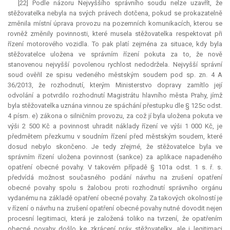
[22] Podle názoru Nejvyššího správního soudu nelze uzavřít, že
stěžovatelka nebyla na svých právech dotčena, pokud se prokazatelně
změnila místní úprava provozu na pozemních komunikacích, kterou se
rovněž změnily povinnosti, které musela stěžovatelka respektovat při
řízení motorového vozidla. To pak platí zejména za situace, kdy byla
stěžovatelce uložena ve správním řízení pokuta za to, že nově
stanovenou nejvyšší povolenou rychlost nedodržela. Nejvyšší správní
soud ověřil ze spisu vedeného městským soudem pod sp. zn. 4 A
36/2013, že rozhodnutí, kterým Ministerstvo dopravy zamítlo její
odvolání a potvrdilo rozhodnutí Magistrátu hlavního města Prahy, jímž
byla stěžovatelka uznána vinnou ze spáchání přestupku dle § 125c odst.
4 písm. e) zákona o silničním provozu, za což jí byla uložena pokuta ve
výši 2 500 Kč a povinnost uhradit náklady řízení ve výši 1 000 Kč, je
předmětem přezkumu v soudním řízení před městským soudem, které
dosud nebylo skončeno. Je tedy zřejmé, že stěžovatelce byla ve
správním řízení uložena povinnost (sankce) za aplikace napadeného
opatření obecné povahy. V takovém případě § 101a odst. 1 s. ř. s.
předvídá možnost současného podání návrhu na zrušení opatření
obecné povahy spolu s žalobou proti rozhodnutí správního orgánu
vydanému na základě opatření obecné povahy. Za takových okolností je
v řízení o návrhu na zrušení opatření obecné povahy nutné dovodit nejen
procesní legitimaci, která je založená toliko na tvrzení, že opatřením
obecné povahy došlo ke zkrácení práv stěžovatelky, ale i legitimaci