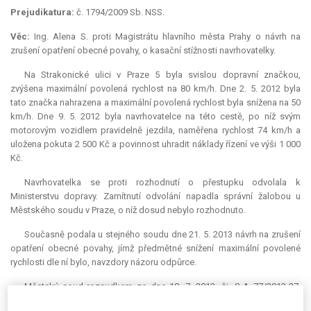
Prejudikatura:
č. 1794/2009 Sb. NSS.
Věc:
Ing. Alena S. proti Magistrátu hlavního města Prahy o návrh na
zrušení opatření obecné povahy, o kasační stížnosti navrhovatelky.
Na Strakonické ulici v Praze 5 byla svislou dopravní značkou,
zvýšena maximální povolená rychlost na 80 km/h. Dne 2. 5. 2012 byla
tato značka nahrazena a maximální povolená rychlost byla snížena na 50
km/h. Dne 9. 5. 2012 byla navrhovatelce na této cestě, po níž svým
motorovým vozidlem pravidelně jezdila, naměřena rychlost 74 km/h a
uložena pokuta 2 500 Kč a povinnost uhradit náklady řízení ve výši 1 000
Kč.
Navrhovatelka se proti rozhodnutí o přestupku odvolala k
Ministerstvu dopravy. Zamítnutí odvolání napadla správní žalobou u
Městského soudu v Praze, o níž dosud nebylo rozhodnuto.
Současně podala u stejného soudu dne 21. 5. 2013 návrh na zrušení
opatření obecné povahy, jímž předmětné snížení maximální povolené
rychlosti dle ní bylo, navzdory názoru odpůrce.
Městský soud rozsudkem ze dne 18. 7. 2013, čj. 8 A 77/2013-27,
návrh na zrušení opatření obecné povahy zamítl. Přisvědčil přitom