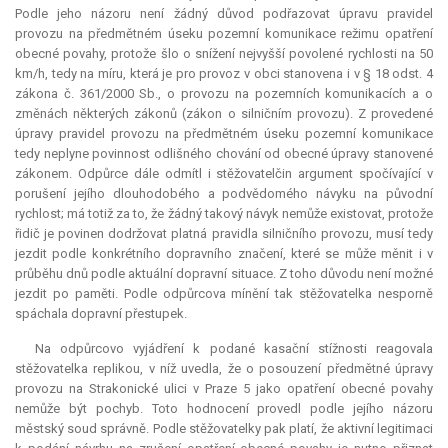
Podle jeho názoru není žádný důvod podřazovat úpravu pravidel
provozu na předmětném úseku pozemní komunikace režimu opatření
obecné povahy, protože šlo o snížení nejvyšší povolené rychlosti na 50
km/h, tedy na míru, která je pro provoz v obci stanovena i v § 18 odst. 4
zákona č. 361/2000 Sb., o provozu na pozemních komunikacích a o
změnách některých zákonů (zákon o silničním provozu). Z provedené
úpravy pravidel provozu na předmětném úseku pozemní komunikace
tedy neplyne povinnost odlišného chování od obecné úpravy stanovené
zákonem. Odpůrce dále odmítl i stěžovatelčin argument spočívající v
porušení jejího dlouhodobého a podvědomého návyku na původní
rychlost; má totiž za to, že žádný takový návyk nemůže existovat, protože
řidič je povinen dodržovat platná pravidla silničního provozu, musí tedy
jezdit podle konkrétního dopravního značení, které se může měnit i v
průběhu dnů podle aktuální dopravní situace. Z toho důvodu není možné
jezdit po paměti. Podle odpůrcova mínění tak stěžovatelka nesporně
spáchala dopravní přestupek.
Na odpůrcovo vyjádření k podané kasační stížnosti reagovala
stěžovatelka replikou, v níž uvedla, že o posouzení předmětné úpravy
provozu na Strakonické ulici v Praze 5 jako opatření obecné povahy
nemůže být pochyb. Toto hodnocení provedl podle jejího názoru
městský soud správně. Podle stěžovatelky pak platí, že aktivní legitimaci