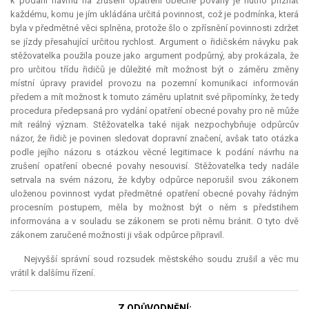
k podání návrhu na zrušení opatření obecné povahy je nutno přiznat
každému, komu je jím ukládána určitá povinnost, což je podmínka, která
byla v předmětné věci splněna, protože šlo o zpřísnění povinnosti zdržet
se jízdy přesahující určitou rychlost. Argument o řidičském návyku pak
stěžovatelka použila pouze jako argument podpůrný, aby prokázala, že
pro určitou třídu řidičů je důležité mít možnost být o záměru změny
místní úpravy pravidel provozu na pozemní komunikaci informován
předem a mít možnost k tomuto záměru uplatnit své připomínky, že tedy
procedura předepsaná pro vydání opatření obecné povahy pro ně může
mít reálný význam. Stěžovatelka také nijak nezpochybňuje odpůrcův
názor, že řidič je povinen sledovat dopravní značení, avšak tato otázka
podle jejího názoru s otázkou věcné legitimace k podání návrhu na
zrušení opatření obecné povahy nesouvisí. Stěžovatelka tedy nadále
setrvala na svém názoru, že kdyby odpůrce neporušil svou zákonem
uloženou povinnost vydat předmětné opatření obecné povahy řádným
procesním postupem, měla by možnost být o něm s předstihem
informována a v souladu se zákonem se proti němu bránit. O tyto dvě
zákonem zaručené možnosti ji však odpůrce připravil.
Nejvyšší správní soud rozsudek městského soudu zrušil a věc mu
vrátil k dalšímu řízení.
Z ODŮVODNĚNÍ: