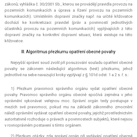
zákonů; vyhláška č. 30/2001 Sb., kterou se provádějí pravidla provozu na
pozemních komunikacích a úprava a řízení provozu na pozemních
komunikacích). Umístěním dopravní značky např. na určité křižovatce
dochází ke konkretizaci pravidel (práv a povinností jednotlivých
účastníků provozu na pozemních komunikacích) vyplývajících z této
dopravní značky na konkrétní dopravní situaci, která existuje na této
křižovatce.
III. Algoritmus přezkumu opatření obecné povahy
Nejvyšší správní soud zvolil při posuzování souladu opatření obecné
povahy se zákonem následující algoritmus (test) přezkumu, jehož
jednotlivé na sebe navazující kroky vyplývají z § 101d odst. 1 a 2 s. ř. s.:
1) Přezkum pravomoci správního orgánu vydat opatření obecné
povahy. Pravomoc správního orgánu obecně spočívá zejména v jeho
oprávnění vykonávat veřejnou moc. Správní orgán tedy postupuje v
mezích své pravomoci, pokud mu na základě zákonného zmocnění
náleží oprávnění vydávat opatření obecné povahy, jejichž prostřednictvím
autoritativně rozhoduje o právech a povinnostech subjektů, které nejsou
v rovnoprávném postavení s tímto orgánem.
2) Přezkum otázky, zda správní orgán při vydávání opatření obecné