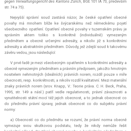
gegen Verwaltungsgericht des Kantons Zürich
, BGE 101 IA 73, především
str. 74 a 75).
Nejvyšší správní soud zastává názor, že české opatření obecné
povahy má mnohem blíže ke švýcarskému než německému pojetí
všeobecného opatření. Opatření obecné povahy v tuzemském právu je
správním aktem toliko s konkrétně (individuálně) vymezeným
předmětem a obecně určenými adresáty, a nikoliv již s konkrétními
adresáty a abstraktním předmětem. Důvody, jež zdejší soud k takovému
závěru vedou, jsou následující:
V prvé řadě je mezi všeobecným opatřením s konkrétními adresáty a
obecně vymezeným předmětem a právním předpisem, jakožto hmotným
nositelem nehmotných (ideálních) právních norem, rozdíl pouze v míře
obecnosti, resp. konkrétnosti, a nikoliv rozdíl kvalitativní. Mezi materiální
znaky právních norem (srov. Knapp, V.: Teorie práva. C. H. Beck, Praha,
1995, str. 149 a násl.) patří vedle regulativnosti, právní závaznosti a
vynutitelnosti státní mocí též jejich obecnost, a to jednak obecnost co
do předmětu právní úpravy, jednak obecnost co do subjektu právní
normy:
a) Obecností co do předmětu se rozumí, že právní norma obecně
vymezuje svou skutkovou podstatu, tedy že nikdy nemůže řešit