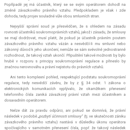
Popřípadě jej má účastník, který se se svým operátorem dohodl na
změně závazkového právního vztahu. Předpokladem je však i zde
dohoda, tedy projev souladné vůle obou smluvních stran.
Nejvyšší správní soud je přesvědčen, že s ohledem na zásadu
rovnosti účastníků soukromoprávních vztahů, jakož i zásadu, že smlouvy
se mají dodržovat, musí platit, že pokud je účastník právním poutem
závazkového právního vztahu vázán a nesvědčí-li mu smluvní nebo
zákonný důvod k jeho ukončení, nemůže se sám svévolně jednostranně
rozhodnout, že takový vztah ukončí. Připuštění takové možnosti by bylo
hrubě v rozporu s principy soukromoprávní regulace a přineslo by
značnou nerovnováhu a právní nejistotu do právních vztahů.
Ani tento komplexní pohled, respektující podstatu soukromoprávní
regulace, tedy nesvědčí závěru, že by z § 34 odst. 1 zákona o
elektronických komunikacích vyplývalo, že okamžikem přenesení
telefonního čísla zaniká závazkový právní vztah mezi účastníkem a
dosavadním operátorem.
Nelze dát za pravdu odpůrci, ani pokud se domnívá, že právní
následek v podobě
„pozbytí účinnosti smlouvy“
(tj. ve skutečnosti zániku
závazkového právního vztahu) nastává v důsledku úkonu operátora
spočívajícího v samotném přenesení čísla, popř. že takový následek