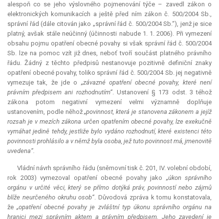
alespoň co se jeho výslovného pojmenování týče – zavedl zákon o
elektronických komunikacích a ještě před ním zákon č. 500/2004 Sb.,
správní řád (dále citován jako „správní řád č. 500/2004 Sb.“), jenž je sice
platný, avšak stále neúčinný (účinnosti nabude 1. 1. 2006). Při vymezení
obsahu pojmu opatření obecné povahy si však správní řád č. 500/2004
Sb. lze na pomoc vzít již dnes, neboť tvoří součást platného právního
řádu. Žádný z těchto předpisů nestanovuje pozitivně definiční znaky
opatření obecné povahy, toliko správní řád č. 500/2004 Sb. jej negativně
vymezuje tak, že jde o
„závazné opatření obecné povahy, které není
právním předpisem ani rozhodnutím“
. Ustanovení § 173 odst. 3 téhož
zákona potom negativní vymezení velmi významně doplňuje
ustanovením, podle něhož
„povinnost, která je stanovena zákonem a jejíž
rozsah je v mezích zákona určen opatřením obecné povahy, lze exekučně
vymáhat jedině tehdy, jestliže bylo vydáno rozhodnutí, které existenci této
povinnosti prohlásilo a v němž byla osoba, jež tuto povinnost má, jmenovitě
uvedena“.
Vládní návrh správního řádu (sněmovní tisk č. 201, IV. volební období,
rok 2003) vymezoval opatření obecné povahy jako
„úkon správního
orgánu v určité věci, který se přímo dotýká práv, povinností nebo zájmů
blíže neurčeného okruhu osob“
. Důvodová zpráva k tomu konstatovala,
že
„opatření obecné povahy je zvláštní typ úkonu správního orgánu na
hranici mezi správním aktem a právním předpisem. Jeho zavedení je