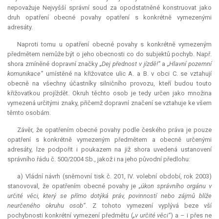
nepovažuje Nejvyšší správní soud za opodstatněné konstruovat jako
druh opatření obecné povahy opatření s konkrétně vymezenými
adresáty.
Naproti tomu u opatření obecné povahy s konkrétně vymezeným
předmětem nemůže být o jeho obecnosti co do subjektů pochyb. Např.
shora zmíněné dopravní značky
„Dej přednost v jízdě!“
a
„Hlavní pozemní
komunikace“
umístěné na křižovatce ulic A. a B. v obci C. se vztahují
obecně na všechny účastníky silničního provozu, kteří budou touto
křižovatkou projíždět. Okruh těchto osob je tedy určen jako množina
vymezená určitými znaky, přičemž dopravní značení se vztahuje ke všem
těmto osobám.
Závěr, že opatřením obecné povahy podle českého práva je pouze
opatření s konkrétně vymezeným předmětem a obecně určenými
adresáty, lze podpořit i poukazem na již shora uvedená ustanovení
správního řádu č. 500/2004 Sb., jakož i na jeho původní předlohu:
a) Vládní návrh (sněmovní tisk č. 201, IV. volební období, rok 2003)
stanovoval, že opatřením obecné povahy je
„úkon správního orgánu v
určité věci, který se přímo dotýká práv, povinností nebo zájmů blíže
neurčeného okruhu osob“
. Z tohoto vymezení vyplývá beze vší
pochybnosti konkrétní vymezení předmětu (
„v určité věci“
) a – i přes ne