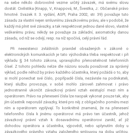
na sebe někdo dobrovolně vezme určitý závazek, má svému slovu
dostát. Civilistika (Knapp, V., Knappová, M., Švestka, J.: Občanské právo
hmotné. Svazek II. 3. vydání, ASPI, Praha 2002, str. 39) považuje tuto
zásadu za vlastní nejen smluvnímu závazkovému právu, ale v podobě, že
každý má plnit své závazky, a tak respektovat jednou dané slovo, vlastně
veškerému právu; někdy se považuje za základní, axiomaticky danou
zásadu, od níž se odvíjí, resp. na níž spočívá, celý právní řád.
Při neexistenci zvláštních pravidel obsažených v zákoně o
elektronických komunikacích je tato východiska třeba respektovat i při
výkladu § 34 tohoto zákona, upravujícího přenositelnost telefonních
čísel. Z tohoto pohledu nelze dle názoru soudu považovat za správný
výklad, podle něhož by právo každého účastníka, který požádá o to, aby
si mohl ponechat své číslo, popřípadě čísla, nezávisle na podnikateli,
který službu provozuje, v sobě mohlo zároveň zahrnovat i právo
jednostranně ukončit závazkový právní vztah existující mezi ním a
operátorem. Právo na přenesení čísla lze naopak vykonat pouze tak, aby
jím účastník neporušil závazky, které pro něj z obligačního poměru mezi
ním a operátorem vyplývají. To konkrétně znamená, že na přenesení
telefonního čísla k jinému operátorovi má právo ten účastník, jehož
závazkový právní vztah k dosavadnímu operátorovi zanikl, ať již
dohodou operátora a účastníka, výpovědí, nebo uplynutím doby u
závazkového právního vztahu založeného smlouvou na dobu určitou.