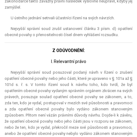
zákonodárce takto závažný právní následek výslovně neupravil, kdyby jej
zamýšlel.
U ústního jednání setrvali účastníci řízení na svých návrzích.
Nejvyšší správní soud zrušil ustanovení článku 3 písm. d) opatření
obecné povahy o přenositelnosti čísel dnem vyhlášení rozsudku.
Z ODŮVODNĚNÍ:
I. Relevantní právo
Nejvyšší správní soud posuzoval podaný návrh v řízení o zrušení
opatření obecné povahy nebo jeho části, které je upraveno v § 101a až §
101d s. ř. s. V tomto řízení soud k návrhu toho, kdo tvrdí, že byl
opatřením obecné povahy vydaným správním orgánem zkrácen na svých
právech, posuzuje soulad opatření obecné povahy se zákonem, a to,
zda ten, kdo je vydal, postupoval v mezích své působnosti a pravomoci
a zda opatření obecné povahy bylo vydáno zákonem stanoveným
způsobem. Přitom není vázán právními důvody návrhu. Dojde-li k závěru,
že opatření obecné povahy nebo jeho části jsou v rozporu se zákonem,
nebo že ten, kdo je vydal, překročil meze své působnosti a pravomoci,
anebo že opatření obecné povahy nebylo vydáno zákonem stanoveným