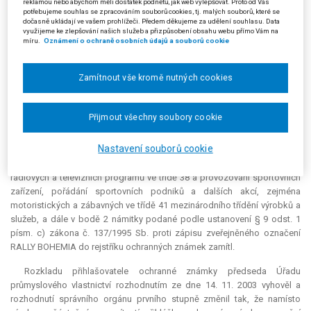
16, 35, 38, 41), které jsou charakterizovány oblastí motoristického
reklamou nebo abychom měli dostatek podnětů, jak web vylepšovat. Proto od Vás
potřebujeme souhlas se zpracováním souborů cookies, tj. malých souborů, které se
sportu. Žalobce jako namítatel také uvedl, že v důsledku jednání
dočasně ukládají ve vašem prohlížeči. Předem děkujeme za udělení souhlasu. Data
přihlašovatele podal přihlášku ochranných známek označení RALLYE
využijeme ke zlepšování našich služeb a přizpůsobení obsahu webu přímo Vám na
BOHEMIA
,
BOHEMIA
RALLYE HISTORIC a RALLY
BOHEMIA
.
míru.
Oznámení o ochraně osobních údajů a souborů cookie
Úřad průmyslového vlastnictví rozhodnutím ze dne 2. 4. 2003 pod
Zamítnout vše kromě nutných cookies
bodem 1 výroku přihlášku ochranné známky RALLY
BOHEMIA
dle
ustanovení § 4 odst. 2 zákona č. 137/1995 Sb., o ochranných známkách
(dále jen „zákon č. 137/1995 Sb.“), částečně zamítl pro reklamní a
Přijmout všechny soubory cookie
propagační činnost, činnosti zahrnující záznam, přepis, vypracování,
shromažďování, aktualizování, přenášení, systematizování písemných a
Nastavení souborů cookie
obrazových sdělení a záznamů, služby obsahující distribuci a
propagační sdělení ve třídě 35, spolupráci při zajišťování a rozšiřování
rádiových a televizních programů ve třídě 38 a provozování sportovních
zařízení, pořádání sportovních podniků a dalších akcí, zejména
motoristických a zábavných ve třídě 41 mezinárodního třídění výrobků a
služeb, a dále v bodě 2 námitky podané podle ustanovení § 9 odst. 1
písm. c) zákona č. 137/1995 Sb. proti zápisu zveřejněného označení
RALLY
BOHEMIA
do rejstříku ochranných známek zamítl.
Rozkladu přihlašovatele ochranné známky předseda Úřadu
průmyslového vlastnictví rozhodnutím ze dne 14. 11. 2003 vyhověl a
rozhodnutí správního orgánu prvního stupně změnil tak, že namísto