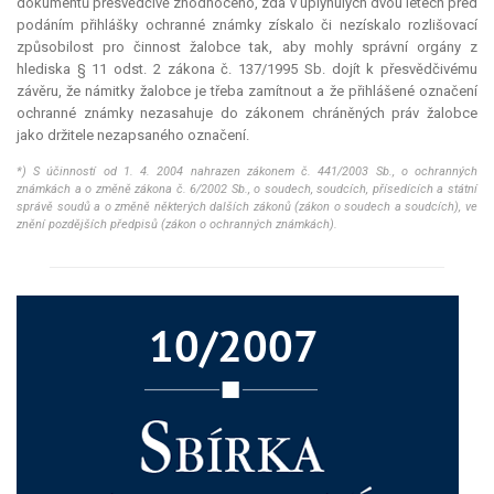
dokumentů přesvědčivě zhodnoceno, zda v uplynulých dvou letech před
podáním přihlášky ochranné známky získalo či nezískalo rozlišovací
způsobilost pro činnost žalobce tak, aby mohly správní orgány z
hlediska § 11 odst. 2 zákona č. 137/1995 Sb. dojít k přesvědčivému
závěru, že námitky žalobce je třeba zamítnout a že přihlášené označení
ochranné známky nezasahuje do zákonem chráněných práv žalobce
jako držitele nezapsaného označení.
*) S účinností od 1. 4. 2004 nahrazen zákonem č. 441/2003 Sb., o ochranných
známkách a o změně zákona č. 6/2002 Sb., o soudech, soudcích, přísedících a státní
správě soudů a o změně některých dalších zákonů (zákon o soudech a soudcích), ve
znění pozdějších předpisů (zákon o ochranných známkách).