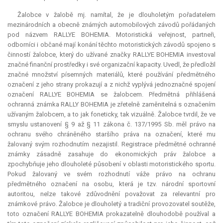
Žalobce v žalobě mj. namítal, že je dlouholetým pořadatelem
mezinárodních a obecně známých automobilových závodů pořádaných
pod názvem RALLYE
BOHEMIA
. Motoristická veřejnost, partneři,
odborníci i občané mají konání těchto motoristických závodů spojeno s
činností žalobce, který do užívané značky RALLYE
BOHEMIA
investoval
značné finanční prostředky i své organizační kapacity. Uvedl, že předložil
značné množství písemných materiálů, které používání předmětného
označení z jeho strany prokazují a z nichž vyplývá jednoznačné spojení
označení RALLYE
BOHEMIA
se žalobcem. Předmětná přihlášená
ochranná známka RALLY
BOHEMIA
je zřetelně zaměnitelná s označením
užívaným žalobcem, a to jak foneticky, tak vizuálně. Žalobce tvrdil, že ve
smyslu ustanovení § 9 až § 11 zákona č. 137/1995 Sb. měl právo na
ochranu svého chráněného staršího práva na označení, které mu
žalovaný svým rozhodnutím nezajistil. Registrace předmětné ochranné
známky zásadně zasahuje do ekonomických práv žalobce a
zpochybňuje jeho dlouholeté působení v oblasti motoristického sportu.
Pokud žalovaný ve svém rozhodnutí váže právo na ochranu
předmětného označení na osobu, která je tzv. národní sportovní
autoritou, nelze takové zdůvodnění považovat za
relevantní
pro
známkové právo. Žalobce je dlouholetý a tradiční provozovatel soutěže,
toto označení RALLYE
BOHEMIA
prokazatelně dlouhodobě používal a