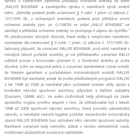
výroku o částečném zamítnutí přihlášky ochranné známky ve znění
„RALLYE BOHEMIA“ a zamítajícího výroku o námitkách výrok změnil
takto:
„Námitky podané podle ustanovení § 9 odst. 1 písm. c) zákona č.
137/1995 Sb., o ochranných známkách, podané proti přihlášce slovní
ochranné známky spis. zn. O-158036 ve znění „RALLY BOHEMIA“ se
zamítají a přihláška ochranné známky se postupuje k zápisu do rejstříku.“
Při přezkoumání věcných důvodů, které vedly k nevyhovění námitkám
namítatele dle ustanovení § 9 odst. 1 písm. c) zákona č. 137/1995 Sb.
žalovaný připustil, že označení RALLYE
BOHEMIA
, pod nímž namítatel v
minulých letech pořádal soutěže, je od přihlášeného označení RALLY
odlišné pouze v koncovém písmeni E, z fonetické stránky je zcela
shodné, a tím se nesporně jedná o označení zaměnitelné. Uznal rovněž,
že hlavním garantem a pořadatelem motoristických soutěží RALLYE
BOHEMIA
byl namítatel, avšak že podle předložených programů RALLYE
z let 1998 až 2000 je namítatel jako pořadatel uveden vždy spolu s
konkrétní národní sportovní autoritou, případně s dalšími subjekty
(Svazarm, ÚAMK atd.). Ve svém rozhodnutí tedy přistoupil na závěr
správního orgánu prvního stupně v tom, že přihlašovatel byl v letech
1998 až 2000 sportovní národní autoritou, která povolila uskutečnění
závodu, a namítatel nemohl legálně pořádat mezinárodní motoristický
závod RALLYE
BOHEMIA
bez schválení této národní sportovní autority.
Namítané označení tedy nemohlo získat v okruhu relevantních osob
rozlišovací způsobilost pouze pro namítatele.