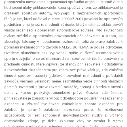
posouzením navazuje na argumentaci správního orgánu I. stupně v jeho
hodnocení úlohy přihlašovatele, která spočívá v tom, že přihlašovatel je
držitelem sportovní autority, vyplývající z mezinárodních sportovních
řádů, je tím, který uděloval v letech 1998 až 2001 povolení ke sportovním
podnikům a na jehož rozhodnutí záviselo, který místní autoklub pověří
vlastní organizací a pořádáním automobilové soutěže. Tyto skutečnosti
ovšem svědčí o sportovních pravomocích přihlašovatele a o tom, co
akcentuje žalovaný v napadeném rozhodnutí, totiž že právo žalobce k
pořádání mezinárodního závodu RALLYE
BOHEMIA
je pouze odvozené.
Uvedené skutečnosti tak vypovídají spíše o řízení automobilového
sportu odvíjejícího se od mezinárodních sportovních řádů a oprávnění a
předmětu činnosti, které vyplývají ze stanov přihlašovatele. Podstatnými
a rozhodnými skutečnostmi pro známkové právo však je, zda zmíněná
činnost sportovní autority (udělování povolení, rozhodnutí o pořadateli
závodů), vesměs veřejností méně zachytitelná vedle činnosti vlastních
garantů, investorů a provozovatelů soutěže, obstojí z hlediska smyslu
ochrany, kterou poskytuje známkové právo. Otázka, zda činnost
přihlašovatele je způsobilá vyloučit dlouhodobé používání nezapsaného
označení a získání rozlišovací způsobilosti tohoto označení pro
žalobce je správně žalobcem navozena proto, že rozlišovací
způsobilost, to jest schopnost individualizovat služby z určitého
obchodního zdroje, je třeba zkoumat vždy ve vztahu k vjemu
průměrného spotřebitele, zejména z hlediska vizuálního, fonetického,