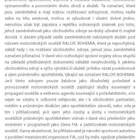
významového a porovnáním druhu zboží a služeb. Ta označení, která
jsou zaměnitelná a mají nízkou rozlišovací schopnost, mohou vedle
sebe na trhu existovat, mohou si vybudovat i vlastní dobré jméno,
nemohou však být zapsána v rejstříku ochranných známek pro toho,
jehož zaměnitelnosti jako obchodního zdroje se druhý uživatel či majitel
dovolá. V daném případě vedle zaměnitelnosti nabízených služeb pod
názvem motoristických soutěží RALLYE
BOHEMIA
, která je nepochybná,
záleží tedy i na rozlišení obchodního zdroje, jemuž jsou zaměnitelná
označení příznačná. V dané věci rozhodující správní orgány obou stupňů
na základě předložených dokumentů náležitě nevyhodnotily, k jakému
obchodnímu zdroji a výčtu výrobků či služeb je třeba vázat povědomost
a vjem průměrného spotřebitele, týkající se označení RALLYE
BOHEMIA
.
Je-li tímto zdrojem pouze žalobce jako dlouholetý pořadatel a
provozovatel motoristických soutěží zajišťující služby související s
propagací soutěže a veškerou agendu související s pořadatelstvím, a to
nejen ve vztahu k odborné veřejnosti, ale i k obchodním partnerům,
médiím a průměrným divákům jako spotřebitelům závodů, nebo zda je
tím i přihlašovatel, je-li vjem jeho osoby a úlohy v motoristických
soutěžích průměrným spotřebitelem vnímán v dané věci především jeho
zmíněním v programech jako člena FIA a zaštiťovatele motoristických
soutěží. Sama skutečnost, že přihlašovatel je národní sportovní autoritou
z pověření mezinárodní organizace FIA, což by mělo vyplývat především