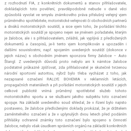
z rozhodnutí FIA, z konkrétních dokumentů a stanov přihlašovatele,
dokládajících toto pověření, pravděpodobně nebude v dané věci
způsobilá vyvolat ve smyslu známkového práva příslušný veřejný vjem
průměrného spotřebitele, motoristické veřejnosti či obchodních partnerů
a diváků motoristických soutěží, a sice vjem toho, že pořádání těchto
motoristických soutěží je spojeno nejen se jménem pořadatele, kterým
je žalobce, ale i s přihlašovatelem, zvláště, jak vyplývá z předložených
dokumentů a časopisů, je-li tento vjem komplikován a upozaděn i
dalšími souvislostmi, např. spojením uvedených soutěží (dokonce v
jejich názvu) s obchodním jménem sponzora firmy žalobce – Auto
Štangl. Z uvedených důvodů proto nebylo ani k námitce žalobce
podstatné průkazně zjišťovat, zda přihlašovatel je skutečně tvrzenou
národní sportovní autoritou, nýbrž bylo třeba vycházet z toho, jak
nezapsané označení RALLYE
BOHEMIA
v reklamních letácích,
propagačních materiálech a při pořádání motoristických soutěží v jejich
celkové publicitě vnímá průměrný spotřebitel služeb tohoto
motoristického sportu a se službami jakého subjektu toto označení
spojuje. Na základě uvedeného soud shledal, že v řízení bylo najisto
postaveno, že žalobce předloženými doklady prokázal, že je držitelem
zaměnitelného označení a že v uplynulých dvou letech před podáním
přihlášky ochranné známky toto označení bylo spojeno s činností
žalobce, nebylo však úsudkem správních orgánů na základě konkrétních