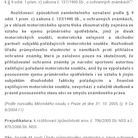
*)
k § 9 odst. 1 písm. c) zákona č. 137/1995 Sb., o ochranných známkách
Rozlišovací způsobilost zaměnitelného označení podle § 9
odst. 1 písm. c) zákona č. 137/1995 Sb., o ochranných známkách,
je v oblasti motoristického sportu třeba zkoumat vždy zejména ve
vztahu ke vjemu průměrného spotřebitele, jímž je divák
motoristických soutěží, motoristická veřejnost a obchodní
partneři subjektů pořádajících motoristické soutěže. Rozhodnutí
Úřadu průmyslového vlastnictví o námitkách proti přihlášce
ochranné známky, které je založeno pouze na skutečnosti, že
přihlašovatel ochranné známky je národní sportovní autoritou
zaštiťující pořádané motoristické soutěže, aniž by se vypořádalo s
posouzením vjemu průměrného spotřebitele i ve vztahu k jiným
subjektům dlouhodobě fakticky pořádajícím a finančně
zajišťujícím motoristické soutěže, nevychází z náležitě skutkově a
právně posouzeného stavu věci ve smyslu známkového práva.
(Podle rozsudku Městského soudu v Praze ze dne 31. 10. 2005, čj. 9 Ca
8/2004-11)
Prejudikatura:
k rozlišovací způsobilosti srov. č. 706/2005 Sb. NSS a č.
873/2006 Sb. NSS.
Věc:
Spolek M. proti Úřadu průmyslového vlastnictví o zápis ochranné