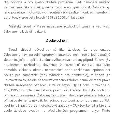
dlouhodobé a pro svého držitele příznačné. Je-li označení užíváno
zároveň několika subjekty, nemá rozlišovací způsobilost. Žalobce byl
jako pořadatel motoristických soutěží vždy zaštítěn konkrétní sportovní
autoritou, kterou byl v letech 1998 až 2000 přihlašovatel.
Městský soud v Praze napadené rozhodnutí zrušil a věc vrátil
žalovanému k dalšímu řízení.
Z odůvodnění:
Soud shledal důvodnou námitku žalobce, že argumentace
žalovaného tzv. národní sportovní autoritou není zcela jednoznačně
determinující pro aplikaci známkového práva na daný případ. Žalovaný v
napadeném rozhodnutí dovozuje, že označení RALLYE
BOHEMIA
nemohlo získat v okruhu relevantních osob rozlišovací způsobilost
pouze pro namítatele (tedy výhradně pro namítatele), z čehož lze
usuzovat na to, že dle názoru žalovaného žalobce nemá výhradní práva
držitele uvedeného označení a že ve smyslu § 11 odst. 1 zákona č.
137/1995 Sb. zde není takové právo, do kterého by bylo podanou
přihláškou zasaženo. Žalovaný tak ovšem dovozuje pouze z toho, že
přihlašovatel je již několik let jedinou sportovní autoritou uznanou FIA,
pod jehož záštitou se motoristické závody v ČR vždy konají a který je
vedle žalobce uveden na předložených programech rallye. Tímto