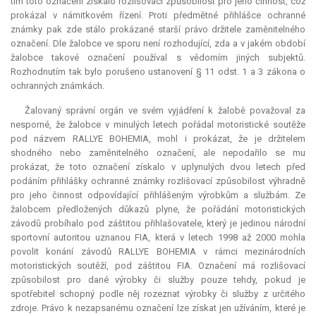
tím toto označení získalo rozlišovací způsobilost pro jeho činnost, což
prokázal v námitkovém řízení. Proti předmětné přihlášce ochranné
známky pak zde stálo prokázané starší právo držitele zaměnitelného
označení. Dle žalobce ve sporu není rozhodující, zda a v jakém období
žalobce takové označení používal s vědomím jiných subjektů.
Rozhodnutím tak bylo porušeno ustanovení § 11 odst. 1 a 3 zákona o
ochranných známkách.
Žalovaný správní orgán ve svém vyjádření k žalobě považoval za
nesporné, že žalobce v minulých letech pořádal motoristické soutěže
pod názvem RALLYE
BOHEMIA
, mohl i prokázat, že je držitelem
shodného nebo zaměnitelného označení, ale nepodařilo se mu
prokázat, že toto označení získalo v uplynulých dvou letech před
podáním přihlášky ochranné známky rozlišovací způsobilost výhradně
pro jeho činnost odpovídající přihlášeným výrobkům a službám. Ze
žalobcem předložených důkazů plyne, že pořádání motoristických
závodů probíhalo pod záštitou přihlašovatele, který je jedinou národní
sportovní autoritou uznanou FIA, která v letech 1998 až 2000 mohla
povolit konání závodů RALLYE
BOHEMIA
v rámci mezinárodních
motoristických soutěží, pod záštitou FIA. Označení má rozlišovací
způsobilost pro dané výrobky či služby pouze tehdy, pokud je
spotřebitel schopný podle něj rozeznat výrobky či služby z určitého
zdroje. Právo k nezapsanému označení lze získat jen užíváním, které je