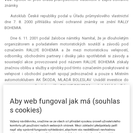
známky.
Autoklub České republiky podal u Úřadu průmyslového vlastnictví
dne 7. 8. 2000 přihlášku slovní ochranné známky ve znění RALLY
BOHEMIA
.
Dne 6. 11. 2001 podal žalobce námitky. Namítal, že je dlouholetým
organizátorem a pořadatelem motoristických soutěží a závodů pod
označením RALLYE
BOHEMIA
a že mezi motoristickou veřejností,
odborníky, obchodními partnery i diváky jako spotřebiteli si závody a
související akce provozované pod názvem RALLYE
BOHEMIA
získaly
značnou oblibu a služby a výrobky pod tímto označením poskytované si
veřejnost i obchodní partneři spojují jednoznačně a pouze s Místním
automotoklubem AK ŠKODA, MLADÁ BOLESLAV. Uváděl investice do
propagace a posilování značky RALLYE
BOHEMIA
, což dokládal velkým
množstvím nejrůznějších propagačních materiálů, ročenek, programů a
článků, z nichž má vyplývat, že označení RALLYE
BOHEMIA
je v České
Aby web fungoval jak má (souhlas
republice dlouhodobě zavedené a je jednoznačně spojováno s
s cookies)
namítatelem (žalobcem). Přihlášené označení RALLY
BOHEMIA
je s
označením RALLYE
BOHEMIA
držitele (žalobce) jednoznačně
zaměnitelné a zřejmá
kolize
a podobnost mezi zveřejněným a
Vážený návštěvníku, snažíme se ze všech sil přinášet vysokou úroveň uživatelského
komfortu při používání našich webových stránek. Mezi základní předpoklady patří
namítaným označením vznikla v celém rozsahu výrobků a služeb (třídy
např. aby správně fungovalo vyhledávání, abychom vás neobtěžovali nevhodnou