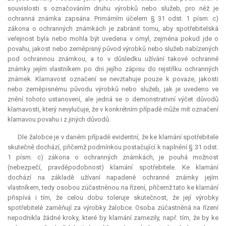
souvislosti s označováním druhu výrobků nebo služeb, pro něž je
ochranná známka zapsána. Primárním účelem § 31 odst. 1 písm. c)
zákona o ochranných známkách je zabránit tomu, aby spotřebitelská
veřejnost byla nebo mohla být uvedena v omyl, zejména pokud jde o
povahu, jakost nebo zeměpisný původ výrobků nebo služeb nabízených
pod ochrannou známkou, a to v důsledku užívání takové ochranné
známky jejím vlastníkem po dni jejího zápisu do rejstříku ochranných
známek. Klamavost označení se nevztahuje pouze k povaze, jakosti
nebo zeměpisnému původu výrobků nebo služeb, jak je uvedeno ve
znění tohoto ustanovení, ale jedná se o demonstrativní výčet důvodů
klamavosti, který nevylučuje, že v konkrétním případě může mít označení
klamavou povahu i z jiných důvodů.
Dle žalobce je v daném případě evidentní, že ke klamání spotřebitele
skutečně dochází, přičemž podmínkou postačující k naplnění § 31 odst.
1 písm. c) zákona o ochranných známkách, je pouhá možnost
(nebezpečí, pravděpodobnost) klamání spotřebitele. Ke klamání
dochází na základě užívaní napadené ochranné známky jejím
vlastníkem, tedy osobou zúčastněnou na řízení, přičemž tato ke klamání
přispívá i tím, že celou dobu toleruje skutečnost, že její výrobky
spotřebitelé zaměňují za výrobky žalobce. Osoba zúčastněná na řízení
nepodnikla žádné kroky, které by klamání zamezily, např. tím, že by ke