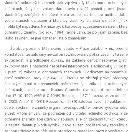
vlastníků ochranných známek. Jak vyplývá z § 12 zákona o ochranných
známkách, úmyslem zákonodárce bylo rovněž chránit právní jistotu
vlastníků pozdějších označení, která existují na trhu po určitou dobu
vedle starších označení a která by vlastníky starších označení jinak
mohla být napadena. Nemůže být k tíži osoby zúčastněné na řízení, která
ochrannou známku (od roku 1984) řádně užívá, že po jejím zápisu, bez
jejího zavinění, se jiné označení stalo známějším.
Žalobce podal u Městského soudu v Praze žalobu, v níž předně
konstatoval, že žalovaný nevzal při rozhodování v potaz všechny tvrzené
skutečnosti a předložené důkazy, na základě čehož nesprávně zjistil
skutkový stav, a následně nesprávně interpretoval a aplikoval § 31 odst.
1 písm. c) zákona o ochranných známkách. S odkazem na preambuli
první směrnice Rady 89/104/EHS, kterou se sbližují právní předpisy
členských států o ochranných známkách, § 1 zákona o ochranných
známkách, a ustálenou judikaturu Soudního dvora (např. rozsudek ze
dne 17. 10. 1990,
HAG II
, C-10/89, Recueil, s. I-3711; rozsudek ze dne 11.
3. 2003,
Ansul
, C-40/01, Recueil, s. I-2439) žalobce uvedl, že základním
účelem ochranné známky je garantovat spotřebiteli původ výrobků nebo
služeb v tom smyslu, že pocházejí od určitého jediného podniku, a že
ochranné známky jsou užívány v souladu s jejich základní funkcí, kterou
je zajistit identitu původu výrobku nebo služeb, pro které byly zapsány, a
že jsou užívány v soutěži jako prostředek soutěžení mezi podnikateli v