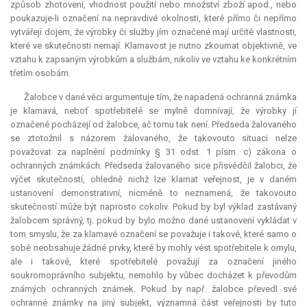
způsob zhotovení, vhodnost použití nebo množství zboží apod., nebo
poukazuje-li označení na nepravdivé okolnosti, které přímo či nepřímo
vytvářejí dojem, že výrobky či služby jím označené mají určité vlastnosti,
které ve skutečnosti nemají. Klamavost je nutno zkoumat objektivně, ve
vztahu k zapsaným výrobkům a službám, nikoliv ve vztahu ke konkrétním
třetím osobám.
Žalobce v dané věci argumentuje tím, že napadená ochranná známka
je klamavá, neboť spotřebitelé se mylně domnívají, že výrobky jí
označené pocházejí od žalobce, ač tomu tak není. Předseda žalovaného
se ztotožnil s názorem žalovaného, že takovouto situaci nelze
považovat za naplnění podmínky § 31 odst. 1 písm. c) zákona o
ochranných známkách. Předseda žalovaného sice přisvědčil žalobci, že
výčet skutečností, ohledně nichž lze klamat veřejnost, je v daném
ustanovení demonstrativní, nicméně to neznamená, že takovouto
skutečností může být naprosto cokoliv. Pokud by byl výklad zastávaný
žalobcem správný, tj. pokud by bylo možno dané ustanovení vykládat v
tom smyslu, že za klamavé označení se považuje i takové, které samo o
sobě neobsahuje žádné prvky, které by mohly vést spotřebitele k omylu,
ale i takové, které spotřebitelé považují za označení jiného
soukromoprávního subjektu, nemohlo by vůbec docházet k převodům
známých ochranných známek. Pokud by např. žalobce převedl své
ochranné známky na jiný subjekt, významná část veřejnosti by tuto