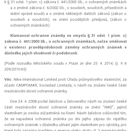
k § 31 odst. 1 písm. c) zákona č. 441/2003 Sb., o ochranných známkách
a o změně zákona č. 6/2002 Sb., o soudech, soudcích, přísedících a
státní správě soudů a o změně některých dalších zákonů (zákon o
soudech a soudcích), ve znění pozdějších předpisů, (zákon o
ochranných známkách)
Klamavost ochranné známky ve smyslu § 31 odst. 1 písm. c)
zákona č. 441/2003 Sb., o ochranných známkách, nelze směšovat
s existencí pravděpodobnosti záměny ochranných známek v
důsledku jejich shodnosti či podobnosti.
(Podle rozsudku Městského soudu v Praze ze dne 25. 4. 2014, čj. 9 A
209/2010-65)
Věc:
Nike International Limited proti Úřadu průmyslového vlastnictví, za
účasti CAMPOMAR, Sociedad Limitada, o návrh na zrušení české části
mezinárodní slovní ochranné známky.
Dne 24. 4. 2008 podal žalobce u žalovaného návrh na zrušení české
části mezinárodní slovní ochranné známky ve znění "
NIKE
", jejímž
vlastníkem je osoba zúčastněná na řízení. Návrh žalobce odůvodnil tím,
že se napadená ochranná známka po dni jejího zápisu do rejstříku
ochranných známek v důsledku užívání jejím vlastníkem pro výrobky, pro
které byla zapsána (parfémy a esence všeho druhu, tř. 3 mezinárodního