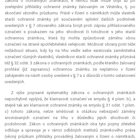
zákona o ochranných známkách, k němuž však může dojít až po
zveřejnění přihlášky ochranné známky žalovaným ve Věstníku, tj. po
skončení věcného průzkumu. Právě v řízení o námitkách může vlastník
starší ochranné známky při současném splnění dalších podmínek
uvedených v § 7 citovaného zákona brojit proti zápisu přihlašovaného
označení s poukazem na jeho shodnost či totožnost s jeho starší
ochrannou známkou, která by mohla způsobovat záměnu obou
označení na straně spotřebitelské veřejnosti. Možnost obrany proti téže
nežádoucí situaci, kdy by na trhu vedle sebe existovala zaměnitelná
označení různých vlastníků, vlastníkovi starší ochranné známky přiznává
též § 32 odst. 3 zákona o ochranných známkách, podle kterého žalovaný
prohlásí (již zapsanou) ochrannou známku za neplatnou v řízení
zahájeném na návrh osoby uvedené v § 7 a z důvodů v tomto ustanovení
uvedených.
Z výše popsané systematiky zákona o ochranných známkách
nepochybně vyplývá, že klamavost označení ve smyslu § 4 písm. b), a
stejně tak ani klamavost ochranné známky ve smyslu § 31 odst. 1 písm.
c) tohoto zákona, nelze směšovat s otázkou nebezpečí záměny
srovnávaných označení na trhu v důsledku jejich shodnosti či
podobnosti. Zákon o ochranných známkách oba tyto pojmy zřetelně
odlišuje a upravuje je v rámci odlišných institutů známkového práva
(věcný průzkum přihlášky prováděný žalovaným x řízení o námitkách;