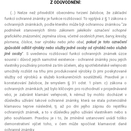
Z ODŮVODNĚNÍ:
(...) Nelze než přisvědčit obecnému tvrzení žalobce, že základní
funkcí ochranné známky je funkce rozlišovací. To vyplývá z § 1 zákona o
ochranných známkách, podle kterého může být ochrannou známkou "
za
podmínek stanovených tímto zákonem jakékoliv označení schopné
grafického znázornění, zejména slova, včetně osobních jmen, barvy, kresby,
písmena, číslice, tvar výrobku nebo jeho obal,
pokud je toto označení
způsobilé odlišit výrobky nebo služby jedné osoby od výrobků nebo služeb
jiné osoby
". S uvedenou rozlišovací funkcí ochranných známek úzce
souvisí i důvod jejich samotné existence - ochranné známky jsou jejich
vlastníky používány prioritně za tím účelem, aby spotřebitelské veřejnosti
umožnily rozlišit na trhu jimi produkované výrobky či jimi poskytované
služby od výrobků a služeb konkurenčních soutěžitelů. Pravdivé je i
konstatování žalobce, že smyslem § 31 odst. 1 písm. c) zákona o
ochranných známkách, jež bylo klíčovým pro rozhodnutí v projednávané
věci, je zabránit klamání veřejnosti, k němuž by mohlo docházet v
důsledku užívání takové ochranné známky, která se stala potenciálně
klamavou teprve následně, tj. až po dni jejího zápisu do rejstříku
ochranných známek, a to v důsledku jejího užívání vlastníkem nebo s
jeho souhlasem. Pravdou je i to, že zmíněné ustanovení uvádí toliko
demonstrativní výčet toho, v čem může spočívat klamavost dané
ochranné známky.