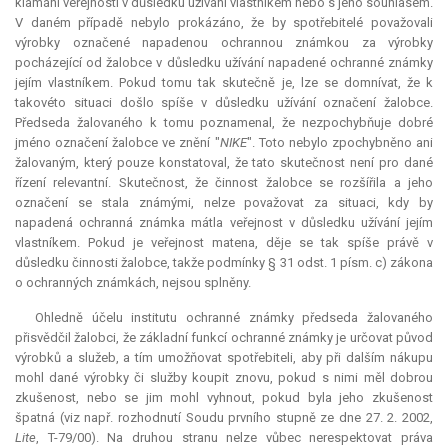
klamání veřejnosti v důsledku užívání vlastníkem nebo s jeho souhlasem.
V daném případě nebylo prokázáno, že by spotřebitelé považovali
výrobky označené napadenou ochrannou známkou za výrobky
pocházející od žalobce v důsledku užívání napadené ochranné známky
jejím vlastníkem. Pokud tomu tak skutečně je, lze se domnívat, že k
takovéto situaci došlo spíše v důsledku užívání označení žalobce.
Předseda žalovaného k tomu poznamenal, že nezpochybňuje dobré
jméno označení žalobce ve znění "
NIKE
". Toto nebylo zpochybněno ani
žalovaným, který pouze konstatoval, že tato skutečnost není pro dané
řízení
relevantní
. Skutečnost, že činnost žalobce se rozšířila a jeho
označení se stala známými, nelze považovat za situaci, kdy by
napadená ochranná známka mátla veřejnost v důsledku užívání jejím
vlastníkem. Pokud je veřejnost matena, děje se tak spíše právě v
důsledku činnosti žalobce, takže podmínky § 31 odst. 1 písm. c) zákona
o ochranných známkách, nejsou splněny.
Ohledně účelu institutu ochranné známky předseda žalovaného
přisvědčil žalobci, že základní funkcí ochranné známky je určovat původ
výrobků a služeb, a tím umožňovat spotřebiteli, aby při dalším nákupu
mohl dané výrobky či služby koupit znovu, pokud s nimi měl dobrou
zkušenost, nebo se jim mohl vyhnout, pokud byla jeho zkušenost
špatná (viz např. rozhodnutí Soudu prvního stupně ze dne 27. 2. 2002,
Lite
, T-79/00). Na druhou stranu nelze vůbec nerespektovat práva