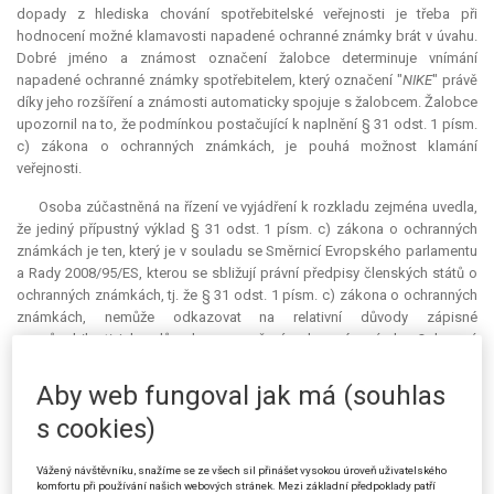
dopady z hlediska chování spotřebitelské veřejnosti je třeba při
hodnocení možné klamavosti napadené ochranné známky brát v úvahu.
Dobré jméno a známost označení žalobce determinuje vnímání
napadené ochranné známky spotřebitelem, který označení "
NIKE
" právě
díky jeho rozšíření a známosti automaticky spojuje s žalobcem. Žalobce
upozornil na to, že podmínkou postačující k naplnění § 31 odst. 1 písm.
c) zákona o ochranných známkách, je pouhá možnost klamání
veřejnosti.
Osoba zúčastněná na řízení ve vyjádření k rozkladu zejména uvedla,
že jediný přípustný výklad § 31 odst. 1 písm. c) zákona o ochranných
známkách je ten, který je v souladu se Směrnicí Evropského parlamentu
a Rady 2008/95/ES, kterou se sbližují právní předpisy členských států o
ochranných známkách, tj. že § 31 odst. 1 písm. c) zákona o ochranných
známkách, nemůže odkazovat na relativní důvody zápisné
nezpůsobilosti jako důvody pro zrušení ochranné známky. Ochranná
známka tedy nemůže být považována za klamavou z důvodu její možné
zaměnitelnosti s jiným označením. Ochranné známky slouží primárně k
Aby web fungoval jak má (souhlas
ochraně specifických práv jejích vlastníků, jejichž duševní činností
s cookies)
většinou vznikly. Případné dobré jméno označení žalobce je tedy v této
věci irelevantní, neboť nejde o srovnávání napadené ochranné známky a
označení žalobce, ale o posouzení klamavosti napadené ochranné
Vážený návštěvníku, snažíme se ze všech sil přinášet vysokou úroveň uživatelského
komfortu při používání našich webových stránek. Mezi základní předpoklady patří
známky z hlediska údajů v ní obsažených. Osoba zúčastněná na řízení