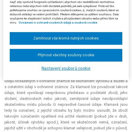
např. aby správně fungovalo vyhledávání, abychom vás neobtěžovali nevhodnou
dále uvedla, že neužívala napadenou ochrannou známku způsobem,
reklamou nebo abychom měli dostatek podnětů, jak web vylepšovat. Proto od Vás
potřebujeme souhlas se zpracováním souborů cookies, tj. malých souborů, které se
který by mohl vést k možnosti záměny napadené ochranné známky s
dočasně ukládají ve vašem prohlížeči. Předem děkujeme za udělení souhlasu. Data
označeními žalobce.
využijeme ke zlepšování našich služeb a přizpůsobení obsahu webu přímo Vám na
míru.
Oznámení o ochraně osobních údajů a souborů cookie
Rozklad žalobce předseda žalovaného rozhodnutím ze dne 12. 8.
2010 zamítl. Uvedl, že § 31 odst. 1 písm. c) zákona o ochranných
Zamítnout vše kromě nutných cookies
známkách řeší situaci, kdy se ochranná známka v důsledku svého
užívání stává dodatečně klamavou. Klamavost označení se posuzuje
vždy ve vztahu k vlastníkovi ochranné známky a ve vztahu k výrobkům a
Přijmout všechny soubory cookie
službám, pro které je označení zapsáno. Důvodem vyloučení zápisu
klamavých označení z rejstříku ochranných známek je ochrana veřejných
Nastavení souborů cookie
zájmů, přičemž klamavost a nepravdivost označení by měla být zřejmá
především ze samotné ochranné známky, tj. např. na základě porovnání
údajů obsažených v ochranné známce se seznamem výrobků a služeb a
s ostatními údaji v ochranné známce. Za klamavé lze považovat takové
údaje, které vyvolávají nesprávnou představu o podstatě zboží, jeho
složení, vlastnostech nebo jakosti, zeměpisné údaje neodpovídající
skutečnému místu původu či nepravdivé časové údaje. Klamavá jsou
tedy ta označení, z jejichž obsahu by bylo možno usoudit, že zboží
takovým označením opatřené má určité vlastnosti (pokud jde o druh,
jakost, účinek výrobku apod.), které ve skutečnosti nemá, označení,
jejichž užití v obchodě je schopno klamat veřejnost, pokud jde o původ,