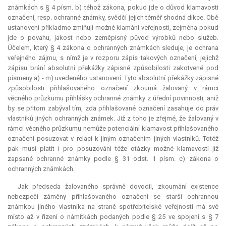
známkách s § 4 písm. b) téhož zákona, pokud jde o důvod klamavosti
označení, resp. ochranné známky, svědčí jejich téměř shodná dikce. Obě
ustanovení příkladmo zmiňují možné klamání veřejnosti, zejména pokud
jde o povahu, jakost nebo zeměpisný původ výrobků nebo služeb.
Účelem, který § 4 zákona o ochranných známkách sleduje, je ochrana
veřejného zájmu, s nímž je v rozporu zápis takových označení, jejichž
zápisu brání absolutní překážky zápisné způsobilosti zakotvené pod
písmeny a) - m) uvedeného ustanovení. Tyto absolutní překážky zápisné
způsobilosti přihlašovaného označení zkoumá žalovaný v rámci
věcného průzkumu přihlášky ochranné známky z úřední povinnosti, aniž
by se přitom zabýval tím, zda přihlašované označení zasahuje do práv
vlastníků jiných ochranných známek. Již z toho je zřejmé, že žalovaný v
rámci věcného průzkumu nemůže potenciální klamavost přihlašovaného
označení posuzovat v relaci k jiným označením jiných vlastníků. Totéž
pak musí platit i pro posuzování téže otázky možné klamavosti již
zapsané ochranné známky podle § 31 odst. 1 písm. c) zákona o
ochranných známkách.
Jak předseda žalovaného správně dovodil, zkoumání existence
nebezpečí záměny přihlašovaného označení se starší ochrannou
známkou jiného vlastníka na straně spotřebitelské veřejnosti má své
místo až v řízení o námitkách podaných podle § 25 ve spojení s § 7