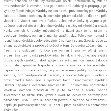
svému označení přidala jiný rozlišovací prvek, kontrolovala by, zda na
trhu nedochází k záměně, zda její distributoři nabízejí a propagují její
výrobky řádně, zda její výrobky nejsou na trhu prezentovány jako výrobky
žalobce. Zákon o ochranných známkách přitom také klade důraz na péči
vlastníka o vlastní zachování funkce ochranné známky, tj. zejména její
způsobilosti odlišovat jí chráněné výrobky a služby od výrobků a služeb
konkurenčních. U osoby zúčastněné na řízení však tento zájem na
zachování hodnoty ochranné známky spatřit nelze. Tolerance hromadné
identifikace výrobků osoby zúčastněné na řízení se značkou žalobce ze
strany spotřebitelů a prodejců svědčí o tom, že osoba zúčastněná na
řízení je s oslabením funkce své ochranné známky přinejmenším
srozuměna. Lze rovněž předpokládat, že tak činí vědomě, aby zvýšila
prodej svých výrobků, neboť spojení se světoznámou firmou žalobce
tomu jistě napomůže. Napadená ochranná známka je tak nositelem
nepravdivé informace o tom, že jí označované výrobky pocházejí od
žalobce, což neodpovídá skutečnosti, a spotřebitelé jsou uváděni v
omyl ohledně toho, kdo je výrobcem takto označovaných výrobků.
Užívání napadené ochranné známky tak u průměrného spotřebitele
vyvolává klamnou představu, že je to žalobce a nikoliv osoba
zúčastněná na řízení, kdo vyrábí a uvádí na český trh parfémy pod
označením "
NIKE
". Tyto skutečnosti považuje žalobce za bezezbytku
naplňující požadavky kladené § 31 odst. 1 písm. c) zákona o ochranných
známkách.