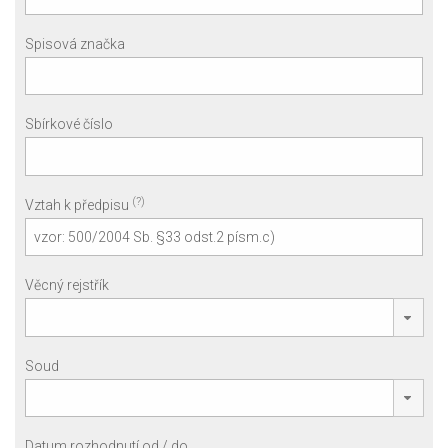
Spisová značka
Sbírkové číslo
(?)
Vztah k předpisu
Věcný rejstřík
Soud
Datum rozhodnutí od / do