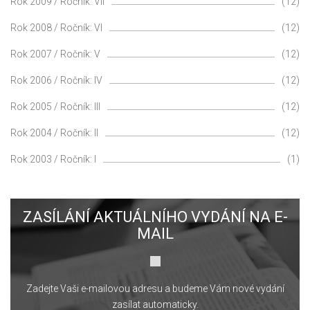
Rok 2009 / Ročník: VII
(12)
Rok 2008 / Ročník: VI
(12)
Rok 2007 / Ročník: V
(12)
Rok 2006 / Ročník: IV
(12)
Rok 2005 / Ročník: III
(12)
Rok 2004 / Ročník: II
(12)
Rok 2003 / Ročník: I
(1)
ZASÍLÁNÍ AKTUÁLNÍHO VYDÁNÍ NA E-
MAIL
Zadejte Vaši e-mailovou adresu a budeme Vám nové vydání
zasílat automaticky.