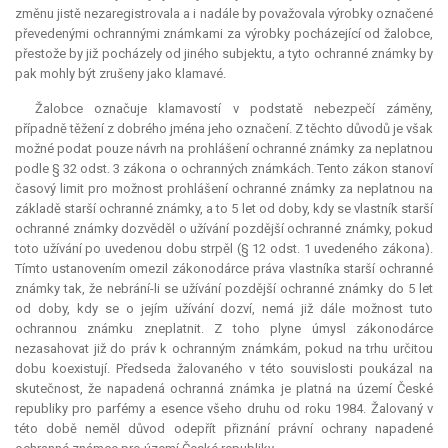
změnu jistě nezaregistrovala a i nadále by považovala výrobky označené
převedenými ochrannými známkami za výrobky pocházející od žalobce,
přestože by již pocházely od jiného subjektu, a tyto ochranné známky by
pak mohly být zrušeny jako klamavé.
Žalobce označuje klamavostí v podstatě nebezpečí záměny,
případně těžení z dobrého jména jeho označení. Z těchto důvodů je však
možné podat pouze návrh na prohlášení ochranné známky za neplatnou
podle § 32 odst. 3 zákona o ochranných známkách. Tento zákon stanoví
časový limit pro možnost prohlášení ochranné známky za neplatnou na
základě starší ochranné známky, a to 5 let od doby, kdy se vlastník starší
ochranné známky dozvěděl o užívání pozdější ochranné známky, pokud
toto užívání po uvedenou dobu strpěl (§ 12 odst. 1 uvedeného zákona).
Tímto ustanovením omezil zákonodárce práva vlastníka starší ochranné
známky tak, že nebrání-li se užívání pozdější ochranné známky do 5 let
od doby, kdy se o jejím užívání dozví, nemá již dále možnost tuto
ochrannou známku zneplatnit. Z toho plyne úmysl zákonodárce
nezasahovat již do práv k ochranným známkám, pokud na trhu určitou
dobu koexistují. Předseda žalovaného v této souvislosti poukázal na
skutečnost, že napadená ochranná známka je platná na území České
republiky pro parfémy a esence všeho druhu od roku 1984. Žalovaný v
této době neměl důvod odepřít přiznání právní ochrany napadené