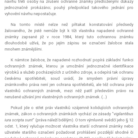
návrhu třetí osoby na zrušení ochranné známky předloženými důkazy
jednoznačně prokázáno; pouhý předpoklad takového jednání pro
vyhovění návrhu nepostačuje.
Na tomto místě nelze než přitakat konstatování předsedy
žalovaného, že jistě nemůže být k tíži vlastníka napadené ochranné
známky zapsané již v roce 1984, který tuto ochrannou známku
dlouhodobě užívá, že po jejím zápisu se označení žalobce stala
mnohem známějšími.
K námitce žalobce, že napadené rozhodnutí popírá základní funkci
ochranných známek, kterou je umožnění jednoznačné identifikace
výrobků a služeb pocházejících z určitého zdroje, a odepírá tak ochranu
českému spotřebiteli, soud uvádí, že smyslem právní úpravy
známkového práva není jen ochrana spotřebitelů, ale též ochrana práv
vlastníků ochranných známek, mezi něž patří především právo na
nerušené užívání jimi vlastněných ochranných známek. (...)
Pokud jde o střet práv vlastníků vzájemně kolidujících ochranných
známek, zákon o ochranných známkách vychází ze zásady "
vigilantibus
iura
scripta sunt
" (práva náleží bdělým). O tom výmluvně svědčí jeho § 12
odst. 1, který vylučuje možnost vlastníka starší ochranné známky nebo
uživatele staršího označení požadovat prohlášení pozdější shodné či