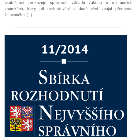
skutečnost prokazuje správnost výkladu zákona o ochranných
známkách, který při rozhodování v dané věci zaujal předseda
žalovaného. (...)