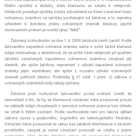
třídění výrobků a služeb), stala klamavou ve vztahu k veřejnosti.
Veřejnost považuje výrobky osoby zúčastněné na řízení označené touto
ochrannou známkou za výrobky pocházející od žalobce, a to zejména
vzhledem k dobrému jménu ochranných známek žalobce, jejichž
dominantním prvkem je rovněž výraz "
NIKE
".
Žalovaný rozhodnutím ze dne 1. 6. 2009 žalobcův návrh zamítl. Podle
žalovaného napadená ochranná známka sama o sobě žádné klamavé
údaje neobsahuje, a skutečnost, že se určité části veřejnosti při spatření
výrobků označených napadenou ochrannou známkou nevybaví její
vlastník, ale spíše žalobce, nepramení z užívání napadené ochranné
známky jejím vlastníkem, ale spíše z rozsahu užívání ochranných
známek patřících žalobci. Podmínky § 31 odst. 1 písm. c) zákona o
ochranných známkách tedy nebyly splněny.
Žalobce proti rozhodnutí žalovaného podal rozklad. Uvedl, že
nesouhlasí s tím, že by se klamavost označení měla posuzovat pouze
na základě údajů obsažených v samotné ochranné známce bez ohledu
na vztah k třetím osobám. Podle navrhovatele není pro takový výklad
zákona opora z jazykového, logického ani teleologického hlediska.
Označení nelze posuzovat ve vakuu bez jakékoli interference s okolním
prostředím, naopak je nutné označení posoudit ve vztahu s jinými