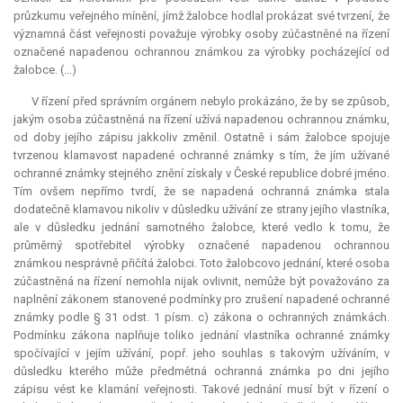
průzkumu veřejného mínění, jímž žalobce hodlal prokázat své tvrzení, že
významná část veřejnosti považuje výrobky osoby zúčastněné na řízení
označené napadenou ochrannou známkou za výrobky pocházející od
žalobce. (...)
V řízení před správním orgánem nebylo prokázáno, že by se způsob,
jakým osoba zúčastněná na řízení užívá napadenou ochrannou známku,
od doby jejího zápisu jakkoliv změnil. Ostatně i sám žalobce spojuje
tvrzenou klamavost napadené ochranné známky s tím, že jím užívané
ochranné známky stejného znění získaly v České republice dobré jméno.
Tím ovšem nepřímo tvrdí, že se napadená ochranná známka stala
dodatečně klamavou nikoliv v důsledku užívání ze strany jejího vlastníka,
ale v důsledku jednání samotného žalobce, které vedlo k tomu, že
průměrný spotřebitel výrobky označené napadenou ochrannou
známkou nesprávně přičítá žalobci. Toto žalobcovo jednání, které osoba
zúčastněná na řízení nemohla nijak ovlivnit, nemůže být považováno za
naplnění zákonem stanovené podmínky pro zrušení napadené ochranné
známky podle § 31 odst. 1 písm. c) zákona o ochranných známkách.
Podmínku zákona naplňuje toliko jednání vlastníka ochranné známky
spočívající v jejím užívání, popř. jeho souhlas s takovým užíváním, v
důsledku kterého může předmětná ochranná známka po dni jejího
zápisu vést ke klamání veřejnosti. Takové jednání musí být v řízení o