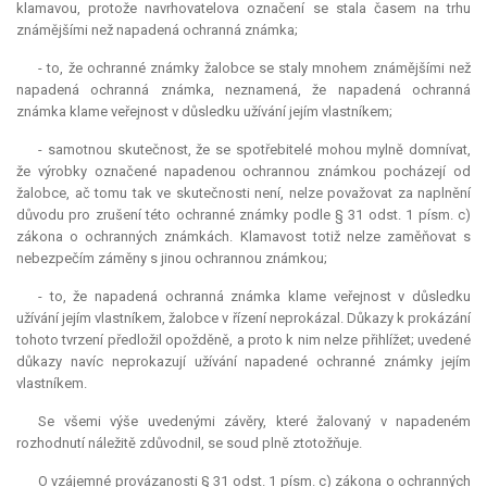
klamavou, protože navrhovatelova označení se stala časem na trhu
známějšími než napadená ochranná známka;
- to, že ochranné známky žalobce se staly mnohem známějšími než
napadená ochranná známka, neznamená, že napadená ochranná
známka klame veřejnost v důsledku užívání jejím vlastníkem;
- samotnou skutečnost, že se spotřebitelé mohou mylně domnívat,
že výrobky označené napadenou ochrannou známkou pocházejí od
žalobce, ač tomu tak ve skutečnosti není, nelze považovat za naplnění
důvodu pro zrušení této ochranné známky podle § 31 odst. 1 písm. c)
zákona o ochranných známkách. Klamavost totiž nelze zaměňovat s
nebezpečím záměny s jinou ochrannou známkou;
- to, že napadená ochranná známka klame veřejnost v důsledku
užívání jejím vlastníkem, žalobce v řízení neprokázal. Důkazy k prokázání
tohoto tvrzení předložil opožděně, a proto k nim nelze přihlížet; uvedené
důkazy navíc neprokazují užívání napadené ochranné známky jejím
vlastníkem.
Se všemi výše uvedenými závěry, které žalovaný v napadeném
rozhodnutí náležitě zdůvodnil, se soud plně ztotožňuje.
O vzájemné provázanosti § 31 odst. 1 písm. c) zákona o ochranných