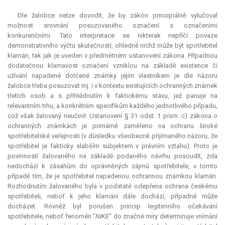
Dle žalobce nelze dovodit, že by zákon principiálně vylučoval
možnost srovnání posuzovaného označení s označeními
konkurenčními. Tato
interpretace
se nikterak nepříčí povaze
demonstrativního výčtu skutečností, ohledně nichž může být spotřebitel
klamán, tak jak je uveden v předmětném ustanovení zákona. Případnou
dodatečnou klamavost označení vzniklou na základě existence či
užívání napadené dotčené známky jejím vlastníkem je dle názoru
žalobce třeba posuzovat mj. i v kontextu existujících ochranných známek
třetích osob a s přihlédnutím k faktickému stavu, jež panuje na
relevantním trhu, a konkrétním specifikům každého jednotlivého případu,
což však žalovaný neučinil. Ustanovení § 31 odst. 1 písm. c) zákona o
ochranných známkách je primárně zaměřeno na ochranu široké
spotřebitelské veřejnosti (v důsledku všeobecně přijímaného názoru, že
spotřebitel je fakticky slabším subjektem v právním vztahu). Proto je
povinností žalovaného na základě podaného návrhu posoudit, zda
nedochází k zásahům do oprávněných zájmů spotřebitele, v tomto
případě tím, že je spotřebitel napadenou ochrannou známkou klamán.
Rozhodnutím žalovaného byla v podstatě odepřena ochrana českému
spotřebiteli, neboť k jeho klamání dále dochází, případně může
docházet. Rovněž byl porušen princip legitimního očekávání
spotřebitele, neboť fenomén "
NIKE
" do značné míry determinuje vnímání