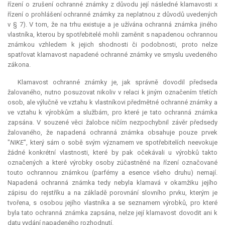
řízení o zrušení ochranné známky z důvodu její následné klamavosti x
řízení o prohlášení ochranné známky za neplatnou z důvodů uvedených
v § 7). V tom, že na trhu existuje a je užívána ochranná známka jiného
vlastníka, kterou by spotřebitelé mohli zaměnit s napadenou ochrannou
známkou vzhledem k jejich shodnosti či podobnosti, proto nelze
spatřovat klamavost napadené ochranné známky ve smyslu uvedeného
zákona.
Klamavost ochranné známky je, jak správně dovodil předseda
žalovaného, nutno posuzovat nikoliv v relaci k jiným označením třetích
osob, ale výlučně ve vztahu k vlastníkovi předmětné ochranné známky a
ve vztahu k výrobkům a službám, pro které je tato ochranná známka
zapsána. V souzené věci žalobce ničím nezpochybnil závěr předsedy
žalovaného, že napadená ochranná známka obsahuje pouze prvek
"
NIKE
", který sám o sobě svým významem ve spotřebitelích neevokuje
žádné konkrétní vlastnosti, které by pak očekávali u výrobků takto
označených a které výrobky osoby zúčastněné na řízení označované
touto ochrannou známkou (parfémy a esence všeho druhu) nemají.
Napadená ochranná známka tedy nebyla klamavá v okamžiku jejího
zápisu do rejstříku a na základě porovnání slovního prvku, kterým je
tvořena, s osobou jejího vlastníka a se seznamem výrobků, pro které
byla tato ochranná známka zapsána, nelze její klamavost dovodit ani k
datu vydání napadeného rozhodnutí.