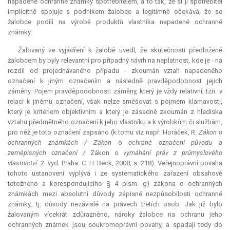
napadené ochranné známky spotřebitelem, a to tak, že si ji spotřebitel
implicitně spojuje s podnikem žalobce a legitimně očekává, že se
žalobce podílí na výrobě produktů vlastníka napadené ochranné
známky.
Žalovaný ve vyjádření k žalobě uvedl, že skutečnosti předložené
žalobcem by byly
relevantní
pro případný návrh na neplatnost, kde je - na
rozdíl od projednávaného případu - zkoumán vztah napadeného
označení k jiným označením a následně pravděpodobnost jejich
záměny. Pojem pravděpodobnosti záměny, který je vždy relativní, tzn. v
relaci k jinému označení, však nelze směšovat s pojmem klamavosti,
který je kritériem objektivním a který je zásadně zkoumán z hlediska
vztahu předmětného označení k jeho vlastníku a k výrobkům či službám,
pro něž je toto označení zapsáno (k tomu viz např. Horáček, R.
Zákon o
ochranných známkách / Zákon
o
ochraně označení původu a
zeměpisných označení /
Zákon o
vymáhání práv z průmyslového
vlastnictví.
2. vyd. Praha: C. H. Beck, 2008, s. 218). Veřejnoprávní povaha
tohoto ustanovení vyplývá i ze systematického zařazení obsahově
totožného a korespondujícího § 4 písm. g) zákona o ochranných
známkách mezi absolutní důvody zápisné nezpůsobilosti ochranné
známky, tj. důvody nezávislé na právech třetích osob. Jak již bylo
žalovaným vícekrát zdůrazněno, nároky žalobce na ochranu jeho
ochranných známek jsou soukromoprávní povahy, a spadají tedy do