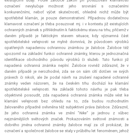
existujícími údaji. Podle žalobce zákon při posuzování klamavosti
označení nevylučuje možnost jeho srovnání s označeními
konkurenčními, neboť výčet skutečností, ohledně nichž může být
spotřebitel klamán, je pouze demonstrativní. Případnou dodatečnou
klamavost označení je třeba posuzovat mj. i v kontextu již existujících
ochranných známek s přihlédnutím k faktickému stavu na trhu, přičemž v
daném případě je faktickým stavem situace, kdy významná část
spotřebitelské veřejnosti se mylně domnívá, že původcem výrobků
opatřených napadenou ochrannou známkou je žalobce. Žalobce též
upozornil na základní funkci ochranné známky, kterou je jednoznačná
identifikace obchodního původu výrobků či služeb. Tuto funkci již
napadená ochranná známka neplní. Žalobce rovněž zdůraznil, že v
daném případě je nerozhodné, zda se on sám cítí dotčen ve svých
právech či nikoli, ale že podal návrh na zrušení napadené ochranné
známky veden názorem, že na českém trhu dochází ke klamání
spotřebitelské veřejnosti. Na základě tohoto návrhu je pak třeba
objektivně posoudit, zda napadená ochranná známka může vést ke
klamání veřejnosti bez ohledu na to, zda budou rozhodnutím
žalovaného případně ovlivněna též subjektivní práva žalobce. Zdůraznil,
že jeho ochranná známka ve znění "
Nike
" je jednou z vůbec
nejznámějších světových značek. Prokazováním světové známosti a
dobrého jména ochranné známky žalobce mají za cíl prokázat, že
označení a společnost žalobce se staly v průběhu let fenoménem, jehož