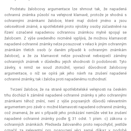
Podstatu žalobcovy argumentace lze shrnout tak, že napadená
ochranná známka působí na veřejnost klamavě, protože je shodná s
ochrannými známkami žalobce, které mají dobré jméno a jsou
celosvětově známé, a spotřebitelé proto výrobky osoby zúčastněné na
řízení označené napadenou ochrannou známkou mylně spojují se
žalobcem. Z výše uvedeného nicméně vyplývá, že možnou klamavost
napadené ochranné známky nelze posuzovat v relaci k jiným ochranným
známkám třetích osob (v daném případě k ochranným známkám
žalobce), a že za klamavost nelze považovat nebezpečí záměny
ochranných známek v důsledku jejich shodnosti či podobnosti. Tyto
závěry, s nimiž se soud ztotožnil, vyvrací důvodnost žalobcovy
argumentace, o níž se opírá jak jeho návrh na zrušení napadené
ochranné známky, tak i žaloba proti napadenému rozhodnutí.
Tvrzení žalobce, že na straně spotřebitelské veřejnosti na českém
trhu dochází k záměně napadené ochranné známky s jeho ochrannými
známkami téhož znění, není z výše popsaných důvodů relevantním
argumentem pro závěr o možné klamavosti napadené ochranné známky,
což znamená, že ani v případě jeho prokázání nemůže vést ke zrušení
napadené ochranné známky podle § 31 odst. 1 písm. c) zákona o
ochranných známkách. Předseda žalovaného proto nepochybil, jestliže
označil za irelevantní pro posouzení věci samé důkaz v podobě