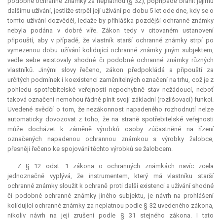
podobné ochranné známky za neplatnou (§ 32), popřípadě bránit jejímu
dalšímu užívání, jestliže strpěl její užívání po dobu 5 let ode dne, kdy se o
tomto užívání dozvěděl, ledaže by přihláška pozdější ochranné známky
nebyla podána v dobré víře. Zákon tedy v citovaném ustanovení
připouští, aby v případě, že vlastník starší ochranné známky strpí po
vymezenou dobu užívání kolidující ochranné známky jiným subjektem,
vedle sebe existovaly shodné či podobné ochranné známky různých
vlastníků. Jinými slovy řečeno, zákon předpokládá a připouští za
určitých podmínek i koexistenci zaměnitelných označení na trhu, což je z
pohledu spotřebitelské veřejnosti nepochybně stav nežádoucí, neboť
taková označení nemohou řádně plnit svoji základní (rozlišovací) funkci.
Uvedené svědčí o tom, že nezákonnost napadeného rozhodnutí nelze
automaticky dovozovat z toho, že na straně spotřebitelské veřejnosti
může docházet k záměně výrobků osoby zúčastněné na řízení
označených napadenou ochrannou známkou s výrobky žalobce,
přesněji řečeno ke spojování těchto výrobků se žalobcem.
Z § 12 odst. 1 zákona o ochranných známkách navíc zcela
jednoznačně vyplývá, že instrumentem, který má vlastníku starší
ochranné známky sloužit k ochraně proti další existenci a užívání shodné
či podobné ochranné známky jiného subjektu, je návrh na prohlášení
kolidující ochranné známky za neplatnou podle § 32 uvedeného zákona,
nikoliv návrh na její zrušení podle § 31 stejného zákona. I tato