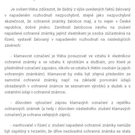
Je ovšem třeba zdůraznit, že žádný z výše uvedených faktů žalovaný
v napadeném rozhodnutí nezpochybnil, stejně jako nezpochybnil
skutečnost, že ochranné známky žalobce mají, a to nejen v České
republice, dobré jméno. Zamítnutí žalobcova návrhu na zrušení
napadené ochranné známky, jejímž vlastníkem je osoba zúčastněná na
řízení, vystavěl žalovaný v napadeném rozhodnutí na následujících
závěrech:
- klamavost označení je třeba posuzovat ve vztahu k vlastníkovi
ochranné známky a ve vztahu k výrobkům a službám, pro které je
předmětné označení zapsáno, nikoliv ve vztahu k třetím osobám (a jejich
ochranným známkám). Klamavost by měla být zřejmá především ze
samotné ochranné známky, např. na základě porovnání údajů
obsažených v ochranné známce se seznamem výrobků a služeb a s
ostatními údaji v ochranné známce;
- důvodem vyloučení zápisu klamavých označení z rejstříku
ochranných známek (a tedy i důvodem následného zrušení klamavých
označení) je ochrana veřejných zájmů;
- navrhovatel v řízení o zrušení napadené ochranné známky nemůže
být úspěšný s tvrzením, že dříve nezávadná ochranná známka se stala