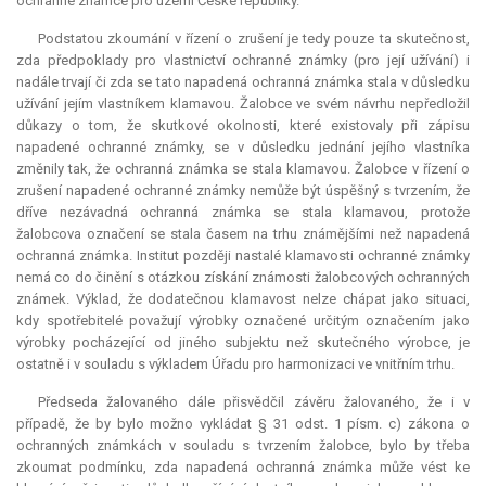
ochranné známce pro území České republiky.
Podstatou zkoumání v řízení o zrušení je tedy pouze ta skutečnost,
zda předpoklady pro vlastnictví ochranné známky (pro její užívání) i
nadále trvají či zda se tato napadená ochranná známka stala v důsledku
užívání jejím vlastníkem klamavou. Žalobce ve svém návrhu nepředložil
důkazy o tom, že skutkové okolnosti, které existovaly při zápisu
napadené ochranné známky, se v důsledku jednání jejího vlastníka
změnily tak, že ochranná známka se stala klamavou. Žalobce v řízení o
zrušení napadené ochranné známky nemůže být úspěšný s tvrzením, že
dříve nezávadná ochranná známka se stala klamavou, protože
žalobcova označení se stala časem na trhu známějšími než napadená
ochranná známka. Institut později nastalé klamavosti ochranné známky
nemá co do činění s otázkou získání známosti žalobcových ochranných
známek. Výklad, že dodatečnou klamavost nelze chápat jako situaci,
kdy spotřebitelé považují výrobky označené určitým označením jako
výrobky pocházející od jiného subjektu než skutečného výrobce, je
ostatně i v souladu s výkladem Úřadu pro harmonizaci ve vnitřním trhu.
Předseda žalovaného dále přisvědčil závěru žalovaného, že i v
případě, že by bylo možno vykládat § 31 odst. 1 písm. c) zákona o
ochranných známkách v souladu s tvrzením žalobce, bylo by třeba
zkoumat podmínku, zda napadená ochranná známka může vést ke