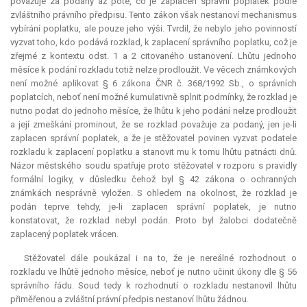
považuje za podaný až poté, co je zaplacen správní poplatek podle
zvláštního právního předpisu. Tento zákon však nestanoví mechanismus
vybírání poplatku, ale pouze jeho výši. Tvrdil, že nebylo jeho povinností
vyzvat toho, kdo podává rozklad, k zaplacení správního poplatku, což je
zřejmé z kontextu odst. 1 a 2 citovaného ustanovení. Lhůtu jednoho
měsíce k podání rozkladu totiž nelze prodloužit. Ve věcech známkových
není možné aplikovat § 6 zákona ČNR č. 368/1992 Sb., o správních
poplatcích, neboť není možné kumulativně splnit podmínky, že rozklad je
nutno podat do jednoho měsíce, že lhůtu k jeho podání nelze prodloužit
a její zmeškání prominout, že se rozklad považuje za podaný, jen je-li
zaplacen správní poplatek, a že je stěžovatel povinen vyzvat podatele
rozkladu k zaplacení poplatku a stanovit mu k tomu lhůtu patnácti dnů.
Názor městského soudu spatřuje proto stěžovatel v rozporu s pravidly
formální logiky, v důsledku čehož byl § 42 zákona o ochranných
známkách nesprávně vyložen. S ohledem na okolnost, že rozklad je
podán teprve tehdy, je-li zaplacen správní poplatek, je nutno
konstatovat, že rozklad nebyl podán. Proto byl žalobci dodatečně
zaplacený poplatek vrácen.
Stěžovatel dále poukázal i na to, že je nereálné rozhodnout o
rozkladu ve lhůtě jednoho měsíce, neboť je nutno učinit úkony dle § 56
správního řádu. Soud tedy k rozhodnutí o rozkladu nestanovil lhůtu
přiměřenou a zvláštní právní předpis nestanoví lhůtu žádnou.