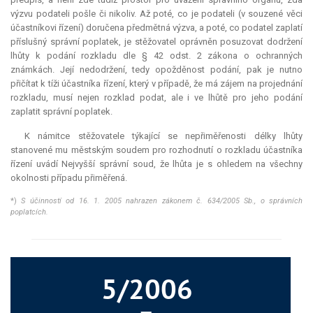
výzvu podateli pošle či nikoliv. Až poté, co je podateli (v souzené věci
účastníkovi řízení) doručena předmětná výzva, a poté, co podatel zaplatí
příslušný správní poplatek, je stěžovatel oprávněn posuzovat dodržení
lhůty k podání rozkladu dle § 42 odst. 2 zákona o ochranných
známkách. Její nedodržení, tedy opožděnost podání, pak je nutno
přičítat k tíži účastníka řízení, který v případě, že má zájem na projednání
rozkladu, musí nejen rozklad podat, ale i ve lhůtě pro jeho podání
zaplatit správní poplatek.
K námitce stěžovatele týkající se nepřiměřenosti délky lhůty
stanovené mu městským soudem pro rozhodnutí o rozkladu účastníka
řízení uvádí Nejvyšší správní soud, že lhůta je s ohledem na všechny
okolnosti případu přiměřená.
*)
S účinností od 16. 1. 2005 nahrazen zákonem č. 634/2005 Sb., o správních
poplatcích.