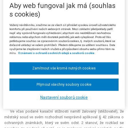
nečinnosti při rozhodování o rozkladu, o kasační stížnosti žalovaného.
Aby web fungoval jak má (souhlas
s cookies)
Dne 24. 2. 2003 byla na základě žádosti společnosti E. zapsána
ochranná známka O. do rejstříku ochranných známek (později byla
převedena na společnost T., tj. na žalobce). Na návrh pana L. byla
Vážený návštěvníku, snažíme se ze všech sil přinášet vysokou úroveň uživatelského
komfortu při používání našich webových stránek. Mezi základní předpoklady patří
ochranná známka rozhodnutím Úřadu průmyslového vlastnictví 26. 1.
např. aby správně fungovalo vyhledávání, abychom vás neobtěžovali nevhodnou
2004 z rejstříku vymazána. Proti tomuto rozhodnutí podal žalobce
reklamou nebo abychom měli dostatek podnětů, jak web vylepšovat. Proto od Vás
rozklad.
potřebujeme souhlas se zpracováním souborů cookies, tj. malých souborů, které se
dočasně ukládají ve vašem prohlížeči. Předem děkujeme za udělení souhlasu. Data
využijeme ke zlepšování našich služeb a přizpůsobení obsahu webu přímo Vám na
Z přípisu Úřadu ze dne 9. 8. 2004 vyplynulo, že Úřad o rozkladu
míru.
Oznámení o ochraně osobních údajů a souborů cookie
nerozhodl, neboť účastník řízení nezaplatil ve stanovené lhůtě správní
poplatek. Proto Úřad považoval rozklad za nepodaný. Žalobce pak sice
poplatek 21. 10. 2004 zaplatil, ale rozhodnutím Úřadu ze dne 23. 11.
Zamítnout vše kromě nutných cookies
2004 mu byl poplatek vrácen.
Žalobce se poté proti Úřadu jako žalovanému domáhal žalobou proti
Přijmout všechny soubory cookie
nečinnosti (§ 79 a násl. s. ř. s.), aby soud uložil žalovanému o podaném
rozkladu rozhodnout. Městský soud v Praze žalovanému uložil, aby ve
Nastavení souborů cookie
lhůtě jednoho měsíce rozhodnutí o rozkladu vydal.
Ve včas podané kasační stížnosti namítl žalovaný (stěžovatel), že
městský soud ve svém rozhodnutí nesprávně aplikoval § 42 zákona o
ochranných známkách, který ve svém odst. 2 stanoví, že rozklad se