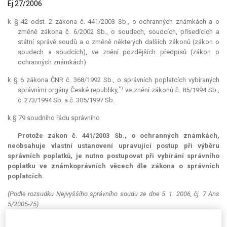
Ej 27/2006
k § 42 odst. 2 zákona č. 441/2003 Sb., o ochranných známkách a o
změně zákona č. 6/2002 Sb., o soudech, soudcích, přísedících a
státní správě soudů a o změně některých dalších zákonů (zákon o
soudech a soudcích), ve znění pozdějších předpisů (zákon o
ochranných známkách)
k § 6 zákona ČNR č. 368/1992 Sb., o správních poplatcích vybíraných
*)
správními orgány České republiky,
ve znění zákonů č. 85/1994 Sb.,
č. 273/1994 Sb. a č. 305/1997 Sb.
k § 79 soudního řádu správního
Protože zákon č. 441/2003 Sb., o ochranných známkách,
neobsahuje vlastní ustanovení upravující postup při výběru
správních poplatků, je nutno postupovat při vybírání správního
poplatku ve známkoprávních věcech dle zákona o správních
poplatcích.
(Podle rozsudku Nejvyššího správního soudu ze dne 5. 1. 2006, čj. 7 Ans
5/2005-75)
Věc:
Akciová společnost T. proti Úřadu průmyslového vlastnictví ve věci