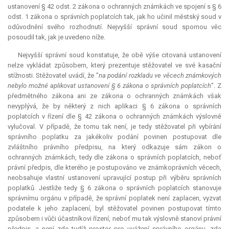
ustanovení § 42 odst. 2 zákona o ochranných známkách ve spojení s § 6
odst. 1 zákona o správních poplatcích tak, jak ho učinil městský soud v
odůvodnění svého rozhodnutí. Nejvyšší správní soud spornou věc
posoudil tak, jak je uvedeno níže.
Nejvyšší správní soud konstatuje, že obě výše citovaná ustanovení
nelze vykládat způsobem, který prezentuje stěžovatel ve své kasační
stížnosti. Stěžovatel uvádí, že "
na podání rozkladu ve věcech známkových
nebylo možné aplikovat ustanovení § 6 zákona o správních poplatcích
". Z
předmětného zákona ani ze zákona o ochranných známkách však
nevyplývá, že by některý z nich aplikaci § 6 zákona o správních
poplatcích v řízení dle § 42 zákona o ochranných známkách výslovně
vylučoval. V případě, že tomu tak není, je tedy stěžovatel při vybírání
správního poplatku za jakékoliv podání povinen postupovat dle
zvláštního právního předpisu, na který odkazuje sám zákon o
ochranných známkách, tedy dle zákona o správních poplatcích, neboť
právní předpis, dle kterého je postupováno ve známkoprávních věcech,
neobsahuje vlastní ustanovení upravující postup při výběru správních
poplatků. Jestliže tedy § 6 zákona o správních poplatcích stanovuje
správnímu orgánu v případě, že správní poplatek není zaplacen, vyzvat
podatele k jeho zaplacení, byl stěžovatel povinen postupovat tímto
způsobem i vůči účastníkovi řízení, neboť mu tak výslovně stanoví právní
předpis, a není zde tudíž prostor pro uvážení správního orgánu, zda