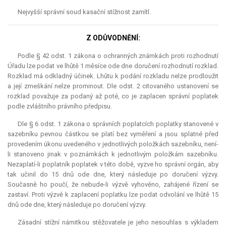
Nejvyšší správní soud kasační stížnost zamítl.
Z ODŮVODNĚNÍ:
Podle § 42 odst. 1 zákona o ochranných známkách proti rozhodnutí
Úřadu lze podat ve lhůtě 1 měsíce ode dne doručení rozhodnutí rozklad.
Rozklad má odkladný účinek. Lhůtu k podání rozkladu nelze prodloužit
a její zmeškání nelze prominout. Dle odst. 2 citovaného ustanovení se
rozklad považuje za podaný až poté, co je zaplacen správní poplatek
podle zvláštního právního předpisu.
Dle § 6 odst. 1 zákona o správních poplatcích poplatky stanovené v
sazebníku pevnou částkou se platí bez vyměření a jsou splatné před
provedením úkonu uvedeného v jednotlivých položkách sazebníku, není-
li stanoveno jinak v poznámkách k jednotlivým položkám sazebníku.
Nezaplatí-li poplatník poplatek v této době, vyzve ho správní orgán, aby
tak učinil do 15 dnů ode dne, který následuje po doručení výzvy.
Současně ho poučí, že nebude-li výzvě vyhověno, zahájené řízení se
zastaví. Proti výzvě k zaplacení poplatku lze podat odvolání ve lhůtě 15
dnů ode dne, který následuje po doručení výzvy.
Zásadní stížní námitkou stěžovatele je jeho nesouhlas s výkladem