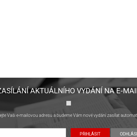
ZASÍLÁNÍ AKTUÁLNÍHO VYDÁNÍ NA E-MAI
jte Vaši e-mailovou adresu a budeme Vám nové vydání zasílat automat
PŘIHLÁSIT
ODHLÁS