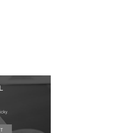
L
icky.
IT