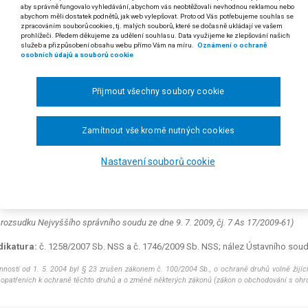
aby správně fungovalo vyhledávání, abychom vás neobtěžovali nevhodnou reklamou nebo
abychom měli dostatek podnětů, jak web vylepšovat. Proto od Vás potřebujeme souhlas se
zpracováním souborů cookies, tj. malých souborů, které se dočasně ukládají ve vašem
, § 5b a § 88 odst. 1 písm. e) zákona č. 114/1992 Sb., o ochraně přírody a kraji
prohlížeči. Předem děkujeme za udělení souhlasu. Data využijeme ke zlepšování našich
služeb a přizpůsobení obsahu webu přímo Vám na míru.
Oznámení o ochraně
 zákona č. 16/1997 Sb., o podmínkách dovozu a vývozu ohrožených druhů voln
osobních údajů a souborů cookie
třeních k ochraně těchto druhů a o změně a doplnění zákona České národní r
*)
ona č. 320/2002 Sb.
Přijmout všechny soubory cookie
II bodu 1 zákona č. 218/2004 Sb., kterým se mění zákon č. 114/1992 Sb., o ochr
1976 Sb., o územním plánování a stavebním řádu (stavební zákon), ve zněn
Zamítnout vše kromě nutných cookies
ké republiky a jejím vystupování v právních vztazích, ve znění pozdějších pře
echodná ustanovení zákona č. 218/2004 Sb. (konkrétně čl. II bod 1) nutn
Nastavení souborů cookie
kách ze zákazu podle zákona č. 114/1992 Sb., o ochraně přírody a kra
ší právní úpravy legálně držela ptáky na základě registračního listu, 
u podle úpravy nové (§ 5b zákona č. 114/1992 Sb., o ochraně přírody a k
 rozsudku Nejvyššího správního soudu ze dne 9. 7. 2009, čj. 7 As 17/2009-61)
dikatura:
č. 1258/2007 Sb. NSS a č. 1746/2009 Sb. NSS; nález Ústavního soudu
nností od 1. 5. 2004 byl § 23 zrušen zákonem č. 100/2004 Sb., o ochraně druhů volně žijíc
 opatřeních k ochraně těchto druhů a o změně některých zákonů (zákon o obchodování s ohr