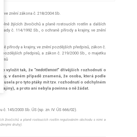
ny, ve znění zákona č. 218/2004 Sb.
ě žijících živočichů a planě rostoucích rostlin a dalších
ady č. 114/1992 Sb., o ochraně přírody a krajiny, ve znění
aně přírody a krajiny, ve znění pozdějších předpisů, zákon č.
í pozdějších předpisů, a zákon č. 219/2000 Sb., o majetku
dpisů
o vyložit tak, že "
nedotčenost
" dřívějších rozhodnutí o
jiny, v daném případě znamená, že osoba, která podle
nemusela pro tyto ptáky mít tzv. rozhodnutí o odchylném
rajiny), a proto ani nebyla povinna o ně žádat.
 č. 145/2003 Sb. ÚS (sp. zn. IV. ÚS 666/02).
ích živočichů a planě rostoucích rostlin regulováním obchodu s nimi a
oženými druhy).