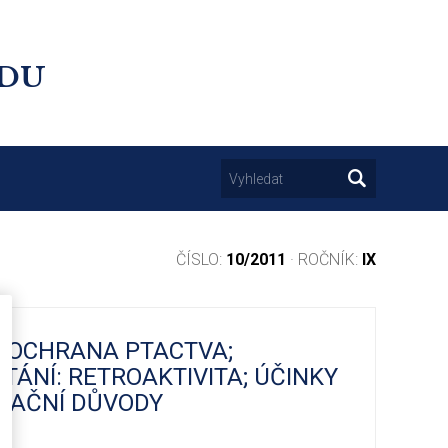
UDU
ČÍSLO:
10/2011
· ROČNÍK:
IX
 OCHRANA PTACTVA;
TÁNÍ: RETROAKTIVITA; ÚČINKY
RAČNÍ DŮVODY