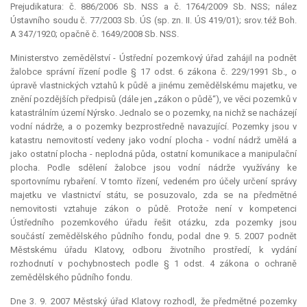
Prejudikatura: č. 886/2006 Sb. NSS a č. 1764/2009 Sb. NSS; nález
Ústavního soudu č. 77/2003 Sb. ÚS (sp. zn. II. ÚS 419/01); srov. též Boh.
A 347/1920; opačně č. 1649/2008 Sb. NSS.
Ministerstvo zemědělství - Ústřední pozemkový úřad zahájil na podnět
žalobce správní řízení podle § 17 odst. 6 zákona č. 229/1991 Sb., o
úpravě vlastnických vztahů k půdě a jinému zemědělskému majetku, ve
znění pozdějších předpisů (dále jen „zákon o půdě“), ve věci pozemků v
katastrálním území Nýrsko. Jednalo se o pozemky, na nichž se nacházejí
vodní nádrže, a o pozemky bezprostředně navazující. Pozemky jsou v
katastru nemovitostí vedeny jako vodní plocha - vodní nádrž umělá a
jako ostatní plocha - neplodná půda, ostatní komunikace a manipulační
plocha. Podle sdělení žalobce jsou vodní nádrže využívány ke
sportovnímu rybaření. V tomto řízení, vedeném pro účely určení správy
majetku ve vlastnictví státu, se posuzovalo, zda se na předmětné
nemovitosti vztahuje zákon o půdě. Protože není v kompetenci
Ústředního pozemkového úřadu řešit otázku, zda pozemky jsou
součástí zemědělského půdního fondu, podal dne 9. 5. 2007 podnět
Městskému úřadu Klatovy, odboru životního prostředí, k vydání
rozhodnutí v pochybnostech podle § 1 odst. 4 zákona o ochraně
zemědělského půdního fondu.
Dne 3. 9. 2007 Městský úřad Klatovy rozhodl, že předmětné pozemky