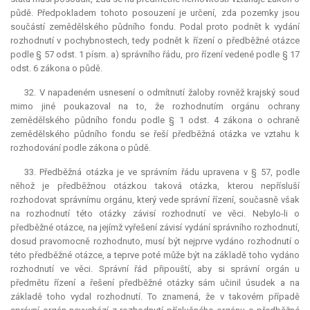
půdě. Předpokladem tohoto posouzení je určení, zda pozemky jsou
součástí zemědělského půdního fondu. Podal proto podnět k vydání
rozhodnutí v pochybnostech, tedy podnět k řízení o předběžné otázce
podle § 57 odst. 1 písm. a) správního řádu, pro řízení vedené podle § 17
odst. 6 zákona o půdě.
32. V napadeném usnesení o odmítnutí žaloby rovněž krajský soud
mimo jiné poukazoval na to, že rozhodnutím orgánu ochrany
zemědělského půdního fondu podle § 1 odst. 4 zákona o ochraně
zemědělského půdního fondu se řeší předběžná otázka ve vztahu k
rozhodování podle zákona o půdě.
33. Předběžná otázka je ve správním řádu upravena v § 57, podle
něhož je předběžnou otázkou taková otázka, kterou nepřísluší
rozhodovat správnímu orgánu, který vede správní řízení, současně však
na rozhodnutí této otázky závisí rozhodnutí ve věci. Nebylo-li o
předběžné otázce, na jejímž vyřešení závisí vydání správního rozhodnutí,
dosud pravomocně rozhodnuto, musí být nejprve vydáno rozhodnutí o
této předběžné otázce, a teprve poté může být na základě toho vydáno
rozhodnutí ve věci. Správní řád připouští, aby si správní orgán u
předmětu řízení a řešení předběžné otázky sám učinil úsudek a na
základě toho vydal rozhodnutí. To znamená, že v takovém případě