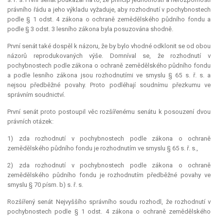
právního řádu a jeho výkladu vyžaduje, aby rozhodnutí v pochybnostech
podle § 1 odst. 4 zákona o ochraně zemědělského půdního fondu a
podle § 3 odst. 3 lesního zákona byla posuzována shodně.
První senát také dospěl k názoru, že by bylo vhodné odklonit se od obou
názorů reprodukovaných výše. Domníval se, že rozhodnutí v
pochybnostech podle zákona o ochraně zemědělského půdního fondu
a podle lesního zákona jsou rozhodnutími ve smyslu § 65 s. ř. s. a
nejsou předběžné povahy. Proto podléhají soudnímu přezkumu ve
správním soudnictví.
První senát proto postoupil věc rozšířenému senátu k posouzení dvou
právních otázek:
1) zda rozhodnutí v pochybnostech podle zákona o ochraně
zemědělského půdního fondu je rozhodnutím ve smyslu § 65 s. ř. s.,
2) zda rozhodnutí v pochybnostech podle zákona o ochraně
zemědělského půdního fondu je rozhodnutím předběžné povahy ve
smyslu § 70 písm. b) s. ř. s.
Rozšířený senát Nejvyššího správního soudu rozhodl, že rozhodnutí v
pochybnostech podle § 1 odst. 4 zákona o ochraně zemědělského