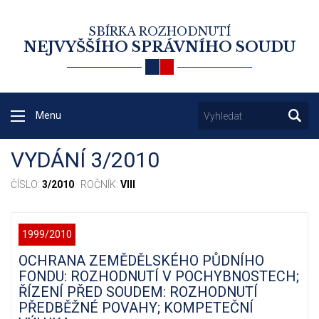
SBÍRKA ROZHODNUTÍ
NEJVYŠŠÍHO SPRÁVNÍHO SOUDU
Menu
VYDÁNÍ 3/2010
ČÍSLO:
3/2010
· ROČNÍK:
VIII
1999/2010
OCHRANA ZEMĚDĚLSKÉHO PŮDNÍHO
FONDU: ROZHODNUTÍ V POCHYBNOSTECH;
ŘÍZENÍ PŘED SOUDEM: ROZHODNUTÍ
PŘEDBĚŽNÉ POVAHY; KOMPETEČNÍ