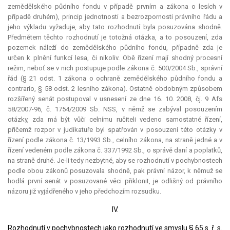
zemědělského půdního fondu v případě prvním a zákona o lesích v
případě druhém), princip jednotnosti a bezrozpornosti právního řádu a
jeho výkladu vyžaduje, aby tato rozhodnutí byla posuzována shodně.
Předmětem těchto rozhodnutí je totožná otázka, a to posouzení, zda
pozemek náleží do zemědělského půdního fondu, případně zda je
určen k plnění funkcí lesa, či nikoliv. Obě řízení mají shodný procesní
režim, neboť se v nich postupuje podle zákona č. 500/2004 Sb., správní
řád (§ 21 odst. 1 zákona o ochraně zemědělského půdního fondu
a
contrario
, § 58 odst. 2 lesního zákona). Ostatně obdobným způsobem
rozšířený senát postupoval v usnesení ze dne 16. 10. 2008, čj. 9 Afs
58/2007-96, č. 1754/2009 Sb. NSS, v němž se zabýval posouzením
otázky, zda má být vůči celnímu ručiteli vedeno samostatné řízení,
přičemž rozpor v judikatuře byl spatřován v posouzení této otázky v
řízení podle zákona č. 13/1993 Sb., celního zákona, na straně jedné a v
řízení vedeném podle zákona č. 337/1992 Sb., o správě daní a poplatků,
na straně druhé. Je-li tedy nezbytné, aby se rozhodnutí v pochybnostech
podle obou zákonů posuzovala shodně, pak právní názor, k němuž se
hodlá první senát v posuzované věci přiklonit, je odlišný od právního
názoru již vyjádřeného v jeho předchozím rozsudku.
IV.
Rozhodnutí v pochybnostech jako rozhodnutí ve smyslu § 65 s. ř. s.