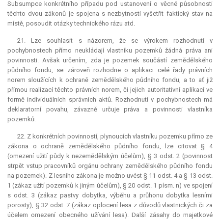
Subsumpce
konkrétního případu pod ustanovení o věcné působnosti
těchto dvou zákonů je spojena s nezbytností vyšetřit faktický stav na
místě, posoudit otázky technického rázu atd.
21. Lze souhlasit s názorem, že se výrokem rozhodnutí v
pochybnostech přímo neukládají vlastníku pozemků žádná práva ani
povinnosti. Avšak určením, zda je pozemek součástí zemědělského
půdního fondu, se zároveň rozhodne o aplikaci celé řady právních
norem sloužících k ochraně zemědělského půdního fondu, a to ať již
přímou realizací těchto právních norem, či jejich autoritativní aplikací ve
formě individuálních správních aktů. Rozhodnutí v pochybnostech má
deklaratorní
povahu, závazně určuje práva a povinnosti vlastníka
pozemků.
22. Z konkrétních povinností, plynoucích vlastníku pozemku přímo ze
zákona o ochraně zemědělského půdního fondu, lze citovat § 4
(omezení užití půdy k nezemědělským účelům), § 3 odst. 2 (povinnost
strpět vstup pracovníků orgánu ochrany zemědělského půdního fondu
na pozemek). Z lesního zákona je možno uvést § 11 odst. 4 a § 13 odst.
1 (zákaz užití pozemků k jiným účelům), § 20 odst. 1 písm. n) ve spojení
s odst. 3 (zákaz pastvy dobytka, výběhu a průhonu dobytka lesními
porosty), § 32 odst. 7 (zákaz oplocení lesa z důvodů vlastnických či za
účelem omezení obecného užívání lesa). Další zásahy do majetkové