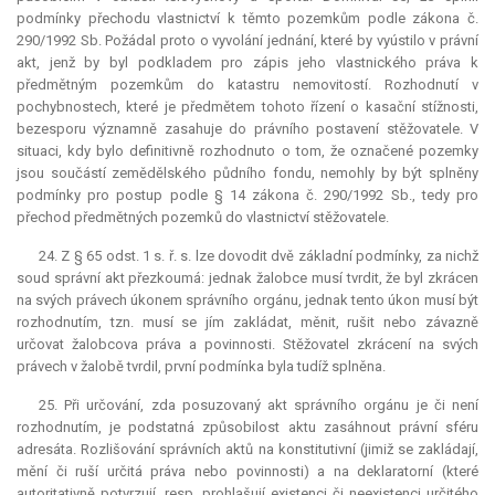
podmínky přechodu vlastnictví k těmto pozemkům podle zákona č.
290/1992 Sb. Požádal proto o vyvolání jednání, které by vyústilo v právní
akt, jenž by byl podkladem pro zápis jeho vlastnického práva k
předmětným pozemkům do katastru nemovitostí. Rozhodnutí v
pochybnostech, které je předmětem tohoto řízení o kasační stížnosti,
bezesporu významně zasahuje do právního postavení stěžovatele. V
situaci, kdy bylo definitivně rozhodnuto o tom, že označené pozemky
jsou součástí zemědělského půdního fondu, nemohly by být splněny
podmínky pro postup podle § 14 zákona č. 290/1992 Sb., tedy pro
přechod předmětných pozemků do vlastnictví stěžovatele.
24. Z § 65 odst. 1 s. ř. s. lze dovodit dvě základní podmínky, za nichž
soud správní akt přezkoumá: jednak žalobce musí tvrdit, že byl zkrácen
na svých právech úkonem správního orgánu, jednak tento úkon musí být
rozhodnutím, tzn. musí se jím zakládat, měnit, rušit nebo závazně
určovat žalobcova práva a povinnosti. Stěžovatel zkrácení na svých
právech v žalobě tvrdil, první podmínka byla tudíž splněna.
25. Při určování, zda posuzovaný akt správního orgánu je či není
rozhodnutím, je podstatná způsobilost aktu zasáhnout právní sféru
adresáta. Rozlišování správních aktů na
konstitutivní
(jimiž se zakládají,
mění či ruší určitá práva nebo povinnosti) a na
deklaratorní
(které
autoritativně potvrzují, resp. prohlašují existenci či neexistenci určitého