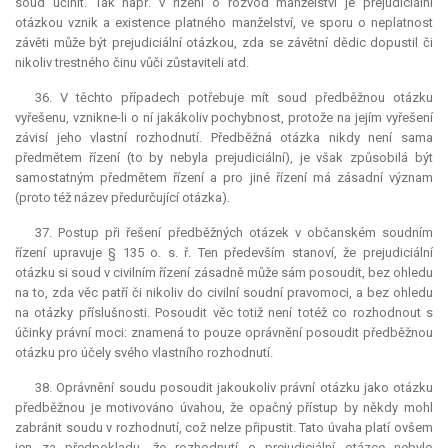
soud učinit. Tak např. v řízení o rozvod manželství je
prejudiciální
otázkou vznik a existence platného manželství, ve sporu o neplatnost
závěti může být
prejudiciální
otázkou, zda se závětní dědic dopustil či
nikoliv trestného činu vůči zůstaviteli atd.
36. V těchto případech potřebuje mít soud předběžnou otázku
vyřešenu, vznikne-li o ní jakákoliv pochybnost, protože na jejím vyřešení
závisí jeho vlastní rozhodnutí. Předběžná otázka nikdy není sama
předmětem řízení (to by nebyla
prejudiciální
), je však způsobilá být
samostatným předmětem řízení a pro jiné řízení má zásadní význam
(proto též název předurčující otázka).
37. Postup při řešení předběžných otázek v občanském soudním
řízení upravuje § 135 o. s. ř. Ten především stanoví, že
prejudiciální
otázku si soud v civilním řízení zásadně může sám posoudit, bez ohledu
na to, zda věc patří či nikoliv do civilní soudní pravomoci, a bez ohledu
na otázky příslušnosti. Posoudit věc totiž není totéž co rozhodnout s
účinky právní moci: znamená to pouze oprávnění posoudit předběžnou
otázku pro účely svého vlastního rozhodnutí.
38. Oprávnění soudu posoudit jakoukoliv právní otázku jako otázku
předběžnou je motivováno úvahou, že opačný přístup by někdy mohl
zabránit soudu v rozhodnutí, což nelze připustit. Tato úvaha platí ovšem
jen za předpokladu, že rozhodnutí o
prejudiciální
otázce nebylo