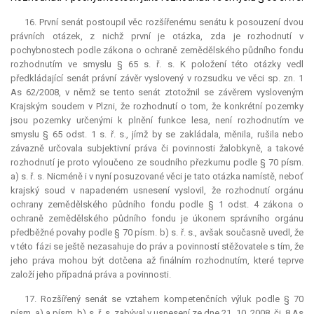
16. První senát postoupil věc rozšířenému senátu k posouzení dvou
právních otázek, z nichž první je otázka, zda je rozhodnutí v
pochybnostech podle zákona o ochraně zemědělského půdního fondu
rozhodnutím ve smyslu § 65 s. ř. s. K položení této otázky vedl
předkládající senát právní závěr vyslovený v rozsudku ve věci sp. zn. 1
As 62/2008, v němž se tento senát ztotožnil se závěrem vysloveným
Krajským soudem v Plzni, že rozhodnutí o tom, že konkrétní pozemky
jsou pozemky určenými k plnění funkce lesa, není rozhodnutím ve
smyslu § 65 odst. 1 s. ř. s., jímž by se zakládala, měnila, rušila nebo
závazně určovala subjektivní práva či povinnosti žalobkyně, a takové
rozhodnutí je proto vyloučeno ze soudního přezkumu podle § 70 písm.
a) s. ř. s. Nicméně i v nyní posuzované věci je tato otázka namístě, neboť
krajský soud v napadeném usnesení vyslovil, že rozhodnutí orgánu
ochrany zemědělského půdního fondu podle § 1 odst. 4 zákona o
ochraně zemědělského půdního fondu je úkonem správního orgánu
předběžné povahy podle § 70 písm. b) s. ř. s., avšak současně uvedl, že
v této fázi se ještě nezasahuje do práv a povinností stěžovatele s tím, že
jeho práva mohou být dotčena až finálním rozhodnutím, které teprve
založí jeho případná práva a povinnosti.
17. Rozšířený senát se vztahem kompetenčních výluk podle § 70
písm. a) a písm. b) s. ř. s. zabýval v usnesení ze dne 21. 10. 2008, čj. 8 As