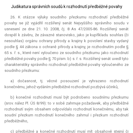
Judikatura správních soudů k rozhodnutí předběžné povahy
26. K otázce výluky soudního přezkumu rozhodnutí předběžné
povahy se již vyjádřil rozšířený senát Nejvyššího správního soudu v
usnesení ze dne 21. 10. 2008, čj. 8 As 47/2005-86. Rozšířený senát
dospěl k závěru, že závazné stanovisko, jako je kupříkladu souhlas (či
nesouhlas) orgánu ochrany přírody a krajiny k povolení stavby vydaný
podle § 44 zákona o ochraně přírody a krajiny, je rozhodnutím podle §
65 s. ř. s., které není vyloučeno ze soudního přezkumu jako rozhodnutí
předběžné povahy podle § 70 písm. b) s. ř. s. Rozšířený senát uvedl tyto
charakteristiky správního rozhodnutí předběžné povahy vyloučeného ze
soudního přezkumu:
a) dočasnost, tj. věcné posouzení je vyhrazeno rozhodnutí
konečnému, jehož vydáním předběžné rozhodnutí pozbývá účinků,
b) konečné rozhodnutí musí být podrobeno soudnímu přezkumu
(srov. nález Pl. ÚS 8/99): to v sobě zahrnuje požadavek, aby předběžné
rozhodnutí svým obsahem odpovídalo rozhodnutí konečnému, aby tak
soudní přezkum rozhodnutí konečného zahrnul i přezkum rozhodnutí
předběžného,
c) předběžné a konečné rozhodnutí musí mít obsahově stejný či