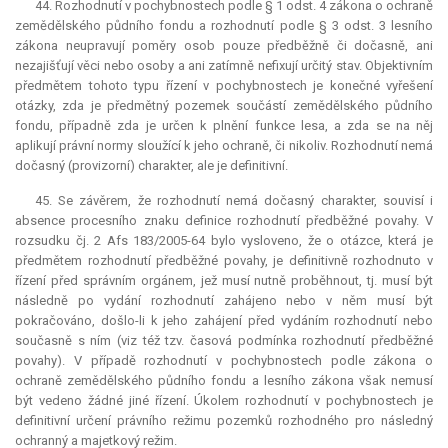
44. Rozhodnutí v pochybnostech podle § 1 odst. 4 zákona o ochraně
zemědělského půdního fondu a rozhodnutí podle § 3 odst. 3 lesního
zákona neupravují poměry osob pouze předběžně či dočasně, ani
nezajišťují věci nebo osoby a ani zatímně nefixují určitý stav. Objektivním
předmětem tohoto typu řízení v pochybnostech je konečné vyřešení
otázky, zda je předmětný pozemek součástí zemědělského půdního
fondu, případně zda je určen k plnění funkce lesa, a zda se na něj
aplikují právní normy sloužící k jeho ochraně, či nikoliv. Rozhodnutí nemá
dočasný (provizorní) charakter, ale je definitivní.
45. Se závěrem, že rozhodnutí nemá dočasný charakter, souvisí i
absence procesního znaku definice rozhodnutí předběžné povahy. V
rozsudku čj. 2 Afs 183/2005-64 bylo vysloveno, že o otázce, která je
předmětem rozhodnutí předběžné povahy, je definitivně rozhodnuto v
řízení před správním orgánem, jež musí nutně proběhnout, tj. musí být
následně po vydání rozhodnutí zahájeno nebo v něm musí být
pokračováno, došlo-li k jeho zahájení před vydáním rozhodnutí nebo
současně s ním (viz též tzv. časová podmínka rozhodnutí předběžné
povahy). V případě rozhodnutí v pochybnostech podle zákona o
ochraně zemědělského půdního fondu a lesního zákona však nemusí
být vedeno žádné jiné řízení. Úkolem rozhodnutí v pochybnostech je
definitivní určení právního režimu pozemků rozhodného pro následný
ochranný a majetkový režim.