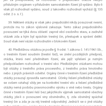
příslušným orgánem v příslušném samostatném řízení již vydáno. Bylo-li
však již rozhodnutí vydáno, soud z takového rozhodnutí vychází (§ 135
odst. 2 o. s. ř.).
39. Některé otázky si však jako
prejudiciální
nikdy posuzovat nesmí,
protože mu to zákon výslovně zakazuje. Tento zákaz prejudiciálního
posouzení se týká dvou oblastí: zaprvé věcí osobního stavu, a zadruhé
otázek zda a kým byl spáchán trestný čin, přestupek a správní delikt.
Soud však není vázán rozhodnutím v blokovém řízení.
40. Předběžnou otázkou je podle § 9 odst. 1 zákona č. 141/1961 Sb.,
o trestním řízení soudním (trestní řád), ve znění pozdějších předpisů,
otázka, která není předmětem řízení, ale jejíž vyřešení je nutným
předpokladem rozhodnutí o trestní věci. Předběžnými otázkami mohou
být otázky z trestního práva procesního, z trestního práva hmotného
nebo z jiných právních odvětví. Orgány činné v trestním řízení předběžné
otázky posuzují zpravidla samostatně. Účinky řešení předběžné otázky
se ovšem vztahují vždy jen na konkrétní trestní věc a řešení předběžné
otázky nemá podobu pravomocného výroku o vině nebo trestu. Orgány
činné v trestním řízení řeší bez jakýchkoliv výjimek samostatně všechny
otázky, jde-li o posouzení viny obviněného, tj. zda obviněný spáchal
trestný čin a zda je za něj trestně odpovědný. Jedná-li se o jiné otázky