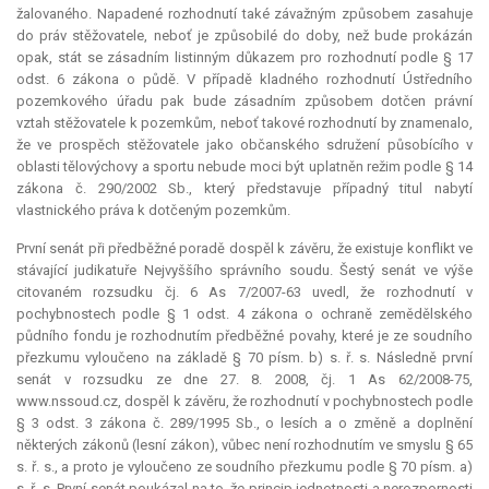
žalovaného. Napadené rozhodnutí také závažným způsobem zasahuje
do práv stěžovatele, neboť je způsobilé do doby, než bude prokázán
opak, stát se zásadním listinným důkazem pro rozhodnutí podle § 17
odst. 6 zákona o půdě. V případě kladného rozhodnutí Ústředního
pozemkového úřadu pak bude zásadním způsobem dotčen právní
vztah stěžovatele k pozemkům, neboť takové rozhodnutí by znamenalo,
že ve prospěch stěžovatele jako občanského sdružení působícího v
oblasti tělovýchovy a sportu nebude moci být uplatněn režim podle § 14
zákona č. 290/2002 Sb., který představuje případný titul nabytí
vlastnického práva k dotčeným pozemkům.
První senát při předběžné poradě dospěl k závěru, že existuje konflikt ve
stávající judikatuře Nejvyššího správního soudu. Šestý senát ve výše
citovaném rozsudku čj. 6 As 7/2007-63 uvedl, že rozhodnutí v
pochybnostech podle § 1 odst. 4 zákona o ochraně zemědělského
půdního fondu je rozhodnutím předběžné povahy, které je ze soudního
přezkumu vyloučeno na základě § 70 písm. b) s. ř. s. Následně první
senát v rozsudku ze dne 27. 8. 2008, čj. 1 As 62/2008-75,
www.nssoud.cz, dospěl k závěru, že rozhodnutí v pochybnostech podle
§ 3 odst. 3 zákona č. 289/1995 Sb., o lesích a o změně a doplnění
některých zákonů (lesní zákon), vůbec není rozhodnutím ve smyslu § 65
s. ř. s., a proto je vyloučeno ze soudního přezkumu podle § 70 písm. a)
s. ř. s. První senát poukázal na to, že princip jednotnosti a nerozpornosti