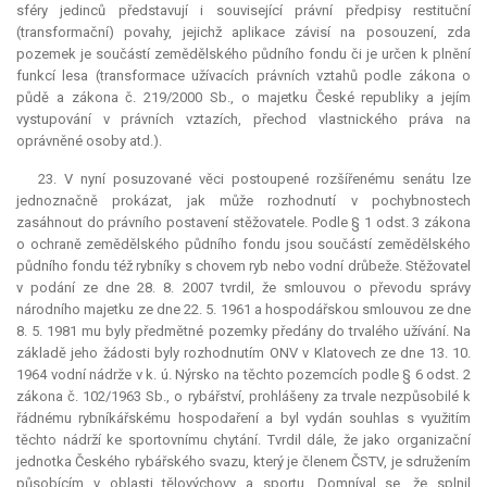
sféry jedinců představují i související právní předpisy restituční
(transformační) povahy, jejichž aplikace závisí na posouzení, zda
pozemek je součástí zemědělského půdního fondu či je určen k plnění
funkcí lesa (transformace užívacích právních vztahů podle zákona o
půdě a zákona č. 219/2000 Sb., o majetku České republiky a jejím
vystupování v právních vztazích, přechod vlastnického práva na
oprávněné osoby atd.).
23. V nyní posuzované věci postoupené rozšířenému senátu lze
jednoznačně prokázat, jak může rozhodnutí v pochybnostech
zasáhnout do právního postavení stěžovatele. Podle § 1 odst. 3 zákona
o ochraně zemědělského půdního fondu jsou součástí zemědělského
půdního fondu též rybníky s chovem ryb nebo vodní drůbeže. Stěžovatel
v podání ze dne 28. 8. 2007 tvrdil, že smlouvou o převodu správy
národního majetku ze dne 22. 5. 1961 a hospodářskou smlouvou ze dne
8. 5. 1981 mu byly předmětné pozemky předány do trvalého užívání. Na
základě jeho žádosti byly rozhodnutím ONV v Klatovech ze dne 13. 10.
1964 vodní nádrže v k. ú. Nýrsko na těchto pozemcích podle § 6 odst. 2
zákona č. 102/1963 Sb., o rybářství, prohlášeny za trvale nezpůsobilé k
řádnému rybníkářskému hospodaření a byl vydán souhlas s využitím
těchto nádrží ke sportovnímu chytání. Tvrdil dále, že jako organizační
jednotka Českého rybářského svazu, který je členem ČSTV, je sdružením
působícím v oblasti tělovýchovy a sportu. Domníval se, že splnil