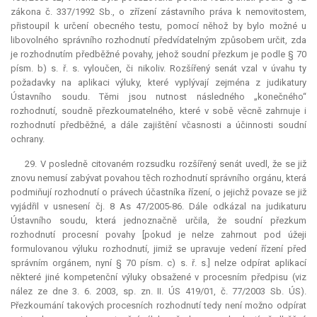
zákona č. 337/1992 Sb., o zřízení zástavního práva k nemovitostem,
přistoupil k určení obecného testu, pomocí něhož by bylo možné u
libovolného správního rozhodnutí předvídatelným způsobem určit, zda
je rozhodnutím předběžné povahy, jehož soudní přezkum je podle § 70
písm. b) s. ř. s. vyloučen, či nikoliv. Rozšířený senát vzal v úvahu ty
požadavky na aplikaci výluky, které vyplývají zejména z judikatury
Ústavního soudu. Těmi jsou nutnost následného „konečného“
rozhodnutí, soudně přezkoumatelného, které v sobě věcně zahrnuje i
rozhodnutí předběžné, a dále zajištění včasnosti a účinnosti soudní
ochrany.
29. V posledně citovaném rozsudku rozšířený senát uvedl, že se již
znovu nemusí zabývat povahou těch rozhodnutí správního orgánu, která
podmiňují rozhodnutí o právech účastníka řízení, o jejichž povaze se již
vyjádřil v usnesení čj. 8 As 47/2005-86. Dále odkázal na judikaturu
Ústavního soudu, která jednoznačně určila, že soudní přezkum
rozhodnutí procesní povahy [pokud je nelze zahrnout pod úžeji
formulovanou výluku rozhodnutí, jimiž se upravuje vedení řízení před
správním orgánem, nyní § 70 písm. c) s. ř. s.] nelze odpírat aplikací
některé jiné kompetenční výluky obsažené v procesním předpisu (viz
nález ze dne 3. 6. 2003, sp. zn. II. ÚS 419/01, č. 77/2003 Sb. ÚS).
Přezkoumání takových procesních rozhodnutí tedy není možno odpírat