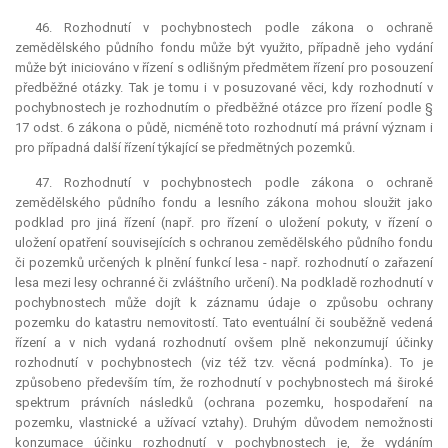
46. Rozhodnutí v pochybnostech podle zákona o ochraně
zemědělského půdního fondu může být využito, případně jeho vydání
může být iniciováno v řízení s odlišným předmětem řízení pro posouzení
předběžné otázky. Tak je tomu i v posuzované věci, kdy rozhodnutí v
pochybnostech je rozhodnutím o předběžné otázce pro řízení podle §
17 odst. 6 zákona o půdě, nicméně toto rozhodnutí má právní význam i
pro případná další řízení týkající se předmětných pozemků.
47. Rozhodnutí v pochybnostech podle zákona o ochraně
zemědělského půdního fondu a lesního zákona mohou sloužit jako
podklad pro jiná řízení (např. pro řízení o uložení pokuty, v řízení o
uložení opatření souvisejících s ochranou zemědělského půdního fondu
či pozemků určených k plnění funkcí lesa - např. rozhodnutí o zařazení
lesa mezi lesy ochranné či zvláštního určení). Na podkladě rozhodnutí v
pochybnostech může dojít k záznamu údaje o způsobu ochrany
pozemku do katastru nemovitostí. Tato eventuální či souběžně vedená
řízení a v nich vydaná rozhodnutí ovšem plně nekonzumují účinky
rozhodnutí v pochybnostech (viz též tzv. věcná podmínka). To je
způsobeno především tím, že rozhodnutí v pochybnostech má široké
spektrum právních následků (ochrana pozemku, hospodaření na
pozemku, vlastnické a užívací vztahy). Druhým důvodem nemožnosti
konzumace účinku rozhodnutí v pochybnostech je, že vydáním