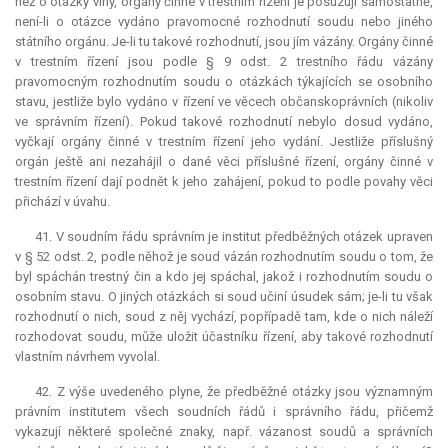
než o otázky viny, orgány činné v trestním řízení je posuzují samostatně,
není-li o otázce vydáno pravomocné rozhodnutí soudu nebo jiného
státního orgánu. Je-li tu takové rozhodnutí, jsou jím vázány. Orgány činné
v trestním řízení jsou podle § 9 odst. 2 trestního řádu vázány
pravomocným rozhodnutím soudu o otázkách týkajících se osobního
stavu, jestliže bylo vydáno v řízení ve věcech občanskoprávních (nikoliv
ve správním řízení). Pokud takové rozhodnutí nebylo dosud vydáno,
vyčkají orgány činné v trestním řízení jeho vydání. Jestliže příslušný
orgán ještě ani nezahájil o dané věci příslušné řízení, orgány činné v
trestním řízení dají podnět k jeho zahájení, pokud to podle povahy věci
přichází v úvahu.
41. V soudním řádu správním je institut předběžných otázek upraven
v § 52 odst. 2, podle něhož je soud vázán rozhodnutím soudu o tom, že
byl spáchán trestný čin a kdo jej spáchal, jakož i rozhodnutím soudu o
osobním stavu. O jiných otázkách si soud učiní úsudek sám; je-li tu však
rozhodnutí o nich, soud z něj vychází, popřípadě tam, kde o nich náleží
rozhodovat soudu, může uložit účastníku řízení, aby takové rozhodnutí
vlastním návrhem vyvolal.
42. Z výše uvedeného plyne, že předběžné otázky jsou významným
právním institutem všech soudních řádů i správního řádu, přičemž
vykazují některé společné znaky, např. vázanost soudů a správních