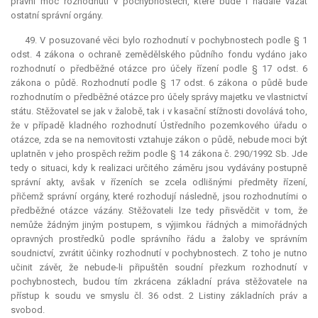
právní moc rozhodnutí v pochybnostech, které bude i nadále vázat
ostatní správní orgány.
49. V posuzované věci bylo rozhodnutí v pochybnostech podle § 1
odst. 4 zákona o ochraně zemědělského půdního fondu vydáno jako
rozhodnutí o předběžné otázce pro účely řízení podle § 17 odst. 6
zákona o půdě. Rozhodnutí podle § 17 odst. 6 zákona o půdě bude
rozhodnutím o předběžné otázce pro účely správy majetku ve vlastnictví
státu. Stěžovatel se jak v žalobě, tak i v kasační stížnosti dovolává toho,
že v případě kladného rozhodnutí Ústředního pozemkového úřadu o
otázce, zda se na nemovitosti vztahuje zákon o půdě, nebude moci být
uplatněn v jeho prospěch režim podle § 14 zákona č. 290/1992 Sb. Jde
tedy o situaci, kdy k realizaci určitého záměru jsou vydávány postupně
správní akty, avšak v řízeních se zcela odlišnými předměty řízení,
přičemž správní orgány, které rozhodují následně, jsou rozhodnutími o
předběžné otázce vázány. Stěžovateli lze tedy přisvědčit v tom, že
nemůže žádným jiným postupem, s výjimkou řádných a mimořádných
opravných prostředků podle správního řádu a žaloby ve správním
soudnictví, zvrátit účinky rozhodnutí v pochybnostech. Z toho je nutno
učinit závěr, že nebude-li připuštěn soudní přezkum rozhodnutí v
pochybnostech, budou tím zkrácena základní práva stěžovatele na
přístup k soudu ve smyslu čl. 36 odst. 2 Listiny základních práv a
svobod.