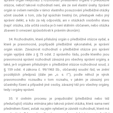
správní orgán nevychází z rozhodnutí příslušného orgánu o předběžné
otázce, neboť takové rozhodnutí není, ale ze své vlastní úvahy. Správní
orgán si ovšem nemůže v rámci vlastního posuzování předběžné otázky
učinit úsudek o tom, zda byl spáchán trestný čin, přestupek nebo jiný
správní delikt, a kdo za něj odpovídá, ani v otázkách osobního stavu
(např. otázka, zda určitá osoba je či není státním občanem, nebo otázka
zbavení či omezení způsobilosti k právním úkonům).
34. Rozhodnutím, které příslušný orgán o předběžné otázce vydal, a
které je pravomocné, popřípadě předběžně vykonatelné, je správní
orgán vázán. Závaznost rozhodnutí o předběžné otázce pro správní
orgán vyplývá dále z § 73 odst. 2 správního řádu, podle kterého jsou
pravomocná správní rozhodnutí závazná pro všechny správní orgány, a
také, je-li orgánem příslušným o předběžné otázce rozhodnout soud, z
§ 159 odst. 4 zákona č. 99/1963 Sb., občanský soudní řád, ve znění
pozdějších předpisů (dále jen „o. s. ř.“), podle něhož je výrok
pravomocného rozsudku v tom rozsahu, v jakém je závazný pro
účastníky řízení a případně jiné osoby, závazný též pro všechny orgány,
tedy i orgány správní.
35. V civilním procesu je
prejudiciální
(předběžná nebo též
předurčující) otázka vnímána jako taková právní otázka, která sama není
předmětem řízení, avšak na jejím vyřešení je závislé rozhodnutí, které má