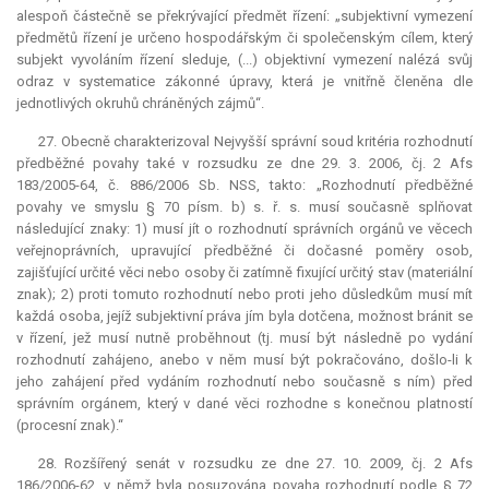
alespoň částečně se překrývající předmět řízení: „subjektivní vymezení
předmětů řízení je určeno hospodářským či společenským cílem, který
subjekt vyvoláním řízení sleduje, (...) objektivní vymezení nalézá svůj
odraz v systematice zákonné úpravy, která je vnitřně členěna dle
jednotlivých okruhů chráněných zájmů“.
27. Obecně charakterizoval Nejvyšší správní soud kritéria rozhodnutí
předběžné povahy také v rozsudku ze dne 29. 3. 2006, čj. 2 Afs
183/2005-64, č. 886/2006 Sb. NSS, takto: „Rozhodnutí předběžné
povahy ve smyslu § 70 písm. b) s. ř. s. musí současně splňovat
následující znaky: 1) musí jít o rozhodnutí správních orgánů ve věcech
veřejnoprávních, upravující předběžné či dočasné poměry osob,
zajišťující určité věci nebo osoby či zatímně fixující určitý stav (materiální
znak); 2) proti tomuto rozhodnutí nebo proti jeho důsledkům musí mít
každá osoba, jejíž subjektivní práva jím byla dotčena, možnost bránit se
v řízení, jež musí nutně proběhnout (tj. musí být následně po vydání
rozhodnutí zahájeno, anebo v něm musí být pokračováno, došlo-li k
jeho zahájení před vydáním rozhodnutí nebo současně s ním) před
správním orgánem, který v dané věci rozhodne s konečnou platností
(procesní znak).“
28. Rozšířený senát v rozsudku ze dne 27. 10. 2009, čj. 2 Afs
186/2006-62, v němž byla posuzována povaha rozhodnutí podle § 72