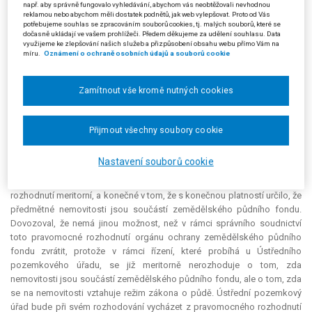
názoru soudu „v této fázi se ještě nezasahuje do práv a povinností
např. aby správně fungovalo vyhledávání, abychom vás neobtěžovali nevhodnou
reklamou nebo abychom měli dostatek podnětů, jak web vylepšovat. Proto od Vás
žalobce. Jeho práva mohou být dotčena až finálním rozhodnutím, které
potřebujeme souhlas se zpracováním souborů cookies, tj. malých souborů, které se
teprve založí jeho případná práva a povinnosti“. Uzavřel, že rozhodnutí o
dočasně ukládají ve vašem prohlížeči. Předem děkujeme za udělení souhlasu. Data
využijeme ke zlepšování našich služeb a přizpůsobení obsahu webu přímo Vám na
odvolání proti rozhodnutí v pochybnostech o tom, zda pozemky jsou
míru.
Oznámení o ochraně osobních údajů a souborů cookie
součástí zemědělského půdního fondu, je úkonem správního orgánu
předběžné povahy podle § 70 písm. b) s. ř. s., který je ze soudního
přezkoumání vyloučen.
Zamítnout vše kromě nutných cookies
Žalobce (stěžovatel) podal proti tomuto usnesení kasační stížnost z
důvodu uvedeného v § 103 odst. 1 písm. a) s. ř. s. Vytýkal soudu
Přijmout všechny soubory cookie
nezákonnost usnesení spočívající v nesprávném posouzení právní
otázky. Podle stěžovatele nelze rozhodnutí žalovaného považovat za
Nastavení souborů cookie
rozhodnutí předběžné povahy. Nejedná se totiž o rozhodnutí předběžně
či dočasně upravující poměry osob či zatímně fixující určitý stav, nýbrž o
rozhodnutí
meritorní
, a konečné v tom, že s konečnou platností určilo, že
předmětné nemovitosti jsou součástí zemědělského půdního fondu.
Dovozoval, že nemá jinou možnost, než v rámci správního soudnictví
toto pravomocné rozhodnutí orgánu ochrany zemědělského půdního
fondu zvrátit, protože v rámci řízení, které probíhá u Ústředního
pozemkového úřadu, se již meritorně nerozhoduje o tom, zda
nemovitosti jsou součástí zemědělského půdního fondu, ale o tom, zda
se na nemovitosti vztahuje režim zákona o půdě. Ústřední pozemkový
úřad bude při svém rozhodování vycházet z pravomocného rozhodnutí