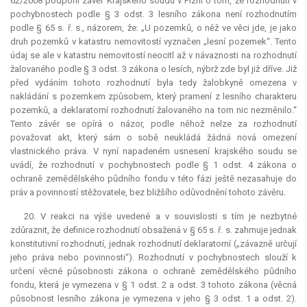
62/2008 podpořil závěr Krajského soudu v Plzni o tom, že rozhodnutí v
pochybnostech podle § 3 odst. 3 lesního zákona není rozhodnutím
podle § 65 s. ř. s., názorem, že: „U pozemků, o něž ve věci jde, je jako
druh pozemků v katastru nemovitostí vyznačen „lesní pozemek“. Tento
údaj se ale v katastru nemovitostí neocitl až v návaznosti na rozhodnutí
žalovaného podle § 3 odst. 3 zákona o lesích, nýbrž zde byl již dříve. Již
před vydáním tohoto rozhodnutí byla tedy žalobkyně omezena v
nakládání s pozemkem způsobem, který pramení z lesního charakteru
pozemků, a
deklaratorní
rozhodnutí žalovaného na tom nic nezměnilo.“
Tento závěr se opírá o názor, podle něhož nelze za rozhodnutí
považovat akt, který sám o sobě neukládá žádná nová omezení
vlastnického práva. V nyní napadeném usnesení krajského soudu se
uvádí, že rozhodnutí v pochybnostech podle § 1 odst. 4 zákona o
ochraně zemědělského půdního fondu v této fázi ještě nezasahuje do
práv a povinností stěžovatele, bez bližšího odůvodnění tohoto závěru.
20. V reakci na výše uvedené a v souvislosti s tím je nezbytné
zdůraznit, že definice rozhodnutí obsažená v § 65 s. ř. s. zahrnuje jednak
konstitutivní
rozhodnutí, jednak rozhodnutí
deklaratorní
(„závazně určují
jeho práva nebo povinnosti“). Rozhodnutí v pochybnostech slouží k
určení věcné působnosti zákona o ochraně zemědělského půdního
fondu, která je vymezena v § 1 odst. 2 a odst. 3 tohoto zákona (věcná
působnost lesního zákona je vymezena v jeho § 3 odst. 1 a odst. 2).