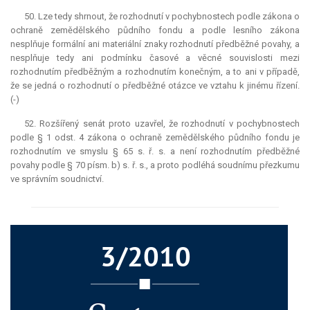
50. Lze tedy shrnout, že rozhodnutí v pochybnostech podle zákona o
ochraně zemědělského půdního fondu a podle lesního zákona
nesplňuje formální ani materiální znaky rozhodnutí předběžné povahy, a
nesplňuje tedy ani podmínku časové a věcné souvislosti mezi
rozhodnutím předběžným a rozhodnutím konečným, a to ani v případě,
že se jedná o rozhodnutí o předběžné otázce ve vztahu k jinému řízení.
(-)
52. Rozšířený senát proto uzavřel, že rozhodnutí v pochybnostech
podle § 1 odst. 4 zákona o ochraně zemědělského půdního fondu je
rozhodnutím ve smyslu § 65 s. ř. s. a není rozhodnutím předběžné
povahy podle § 70 písm. b) s. ř. s., a proto podléhá soudnímu přezkumu
ve správním soudnictví.