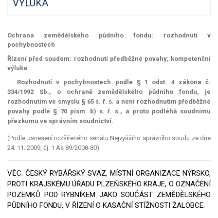
VÝLUKA
Ochrana zemědělského půdního fondu: rozhodnutí v
pochybnostech
Řízení před soudem: rozhodnutí předběžné povahy; kompetenční
výluka
Rozhodnutí v pochybnostech podle § 1 odst. 4 zákona č.
334/1992 Sb., o ochraně zemědělského půdního fondu, je
rozhodnutím ve smyslu § 65 s. ř. s. a není rozhodnutím předběžné
povahy podle § 70 písm. b) s. ř. s., a proto podléhá soudnímu
přezkumu ve správním soudnictví.
(Podle usnesení rozšířeného senátu Nejvyššího správního soudu ze dne
24. 11. 2009, čj. 1 As 89/2008-80)
VĚC: ČESKÝ RYBÁŘSKÝ SVAZ, MÍSTNÍ ORGANIZACE NÝRSKO,
PROTI KRAJSKÉMU ÚŘADU PLZEŇSKÉHO KRAJE, O OZNAČENÍ
POZEMKŮ POD RYBNÍKEM JAKO SOUČÁST ZEMĚDĚLSKÉHO
PŮDNÍHO FONDU, V ŘÍZENÍ O KASAČNÍ STÍŽNOSTI ŽALOBCE.