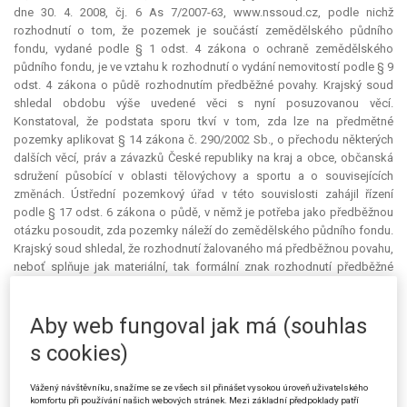
dne 30. 4. 2008, čj. 6 As 7/2007-63, www.nssoud.cz, podle nichž
rozhodnutí o tom, že pozemek je součástí zemědělského půdního
fondu, vydané podle § 1 odst. 4 zákona o ochraně zemědělského
půdního fondu, je ve vztahu k rozhodnutí o vydání nemovitostí podle § 9
odst. 4 zákona o půdě rozhodnutím předběžné povahy. Krajský soud
shledal obdobu výše uvedené věci s nyní posuzovanou věcí.
Konstatoval, že podstata sporu tkví v tom, zda lze na předmětné
pozemky aplikovat § 14 zákona č. 290/2002 Sb., o přechodu některých
dalších věcí, práv a závazků České republiky na kraj a obce, občanská
sdružení působící v oblasti tělovýchovy a sportu a o souvisejících
změnách. Ústřední pozemkový úřad v této souvislosti zahájil řízení
podle § 17 odst. 6 zákona o půdě, v němž je potřeba jako předběžnou
otázku posoudit, zda pozemky náleží do zemědělského půdního fondu.
Krajský soud shledal, že rozhodnutí žalovaného má předběžnou povahu,
neboť splňuje jak materiální, tak formální znak rozhodnutí předběžné
povahy ve smyslu rozsudku Nejvyššího správního soudu ze dne 29. 3.
2006, čj. 2 Afs 183/2005-64, č. 886/2006 Sb. NSS. Jedná se o rozhodnutí
Aby web fungoval jak má (souhlas
ve věci veřejnoprávní, upravující předběžně poměry osob, resp. zatímně
fixující určitý stav, a současně proti tomuto rozhodnutí nebo proti jeho
s cookies)
důsledkům má každá osoba, jejíž subjektivní práva jím byla dotčena,
možnost bránit se v řízení, v němž musí být pokračováno, před správním
Vážený návštěvníku, snažíme se ze všech sil přinášet vysokou úroveň uživatelského
orgánem, který v dané věci rozhoduje s konečnou platností. Podle
komfortu při používání našich webových stránek. Mezi základní předpoklady patří