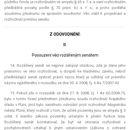
půdního fondu je rozhodnutím ve smyslu § 65 s. ř. s. a není rozhodnutím
předběžné povahy podle § 70 písm. b) s. ř. s., a proto podléhá
soudnímu přezkumu ve správním soudnictví. Věc vrátil k projednání a
rozhodnutí prvnímu senátu.
Z ODŮVODNĚNÍ:
III.
Posouzení věci rozšířeným senátem
14. Rozšířený senát se nejprve zabýval otázkou, zda je dána jeho
pravomoc ve věci rozhodovat, a dospěl ke kladnému závěru, neboť
předkládající senát vyslovil právní názor, který je odlišný od právního
názoru vyjádřeného v rozsudku ze dne 30. 4. 2008, čj. 6 As 7/2007-63.
15. Pokud jde o rozsudek ze dne 27. 8. 2008, čj. 1 As 62/2008-75,
bylo v tomto řízení předmětem přezkumu soudu rozhodnutí Krajského
úřadu v Plzni, jímž bylo zamítnuto odvolání proti rozhodnutí Magistrátu
města Plzně, který rozhodl o tom, že určité pozemky jsou ve smyslu § 3
odst. 3 lesního zákona pozemky určenými k plnění funkce lesa.
Rozšířený senát konstatoval, že byť se citovaná rozhodnutí v
pochybnostech vztahují k jiným ustanovením (zákona o ochraně