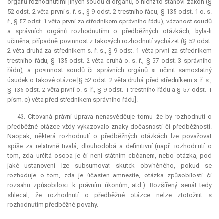
orgánů rozhodnutími jiných soudů či orgánů, o nichž to stanoví zákon (§
52 odst. 2 věta první s. ř. s., § 9 odst. 2 trestního řádu, § 135 odst. 1 o. s.
ř., § 57 odst. 1 věta první za středníkem správního řádu), vázanost soudů
a správních orgánů rozhodnutími o předběžných otázkách, byla-li
učiněna, případně povinnost z takových rozhodnutí vycházet (§ 52 odst.
2 věta druhá za středníkem s. ř. s., § 9 odst. 1 věta první za středníkem
trestního řádu, § 135 odst. 2 věta druhá o. s. ř., § 57 odst. 3 správního
řádu), a povinnost soudů či správních orgánů si učinit samostatný
úsudek o takové otázce [§ 52 odst. 2 věta druhá před středníkem s. ř. s.,
§ 135 odst. 2 věta první o. s. ř., § 9 odst. 1 trestního řádu a § 57 odst. 1
písm. c) věta před středníkem správního řádu].
43. Citovaná právní úprava nenasvědčuje tomu, že by rozhodnutí o
předběžné otázce vždy vykazovalo znaky dočasnosti či předběžnosti.
Naopak, některá rozhodnutí o předběžných otázkách lze považovat
spíše za relativně trvalá, dlouhodobá a definitivní (např. rozhodnutí o
tom, zda určitá osoba je či není státním občanem, nebo otázka, pod
jaké ustanovení lze subsumovat skutek obviněného, pokud se
rozhoduje o tom, zda je účasten amnestie, otázka způsobilosti či
rozsahu způsobilosti k právním úkonům, atd.). Rozšířený senát tedy
shledal, že rozhodnutí o předběžné otázce nelze ztotožnit s
rozhodnutím předběžné povahy.