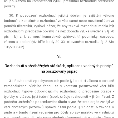
ani poukazem na kompetenční výluku přezkumu rozhodnutí předběžné
povahy.
30. K posouzení rozhodnutí, jejichž účelem je zajištění výkonu
budoucího konečného rozhodnutí ve věci samé nebo mezitímní úprava
poměrů účastníků, vyslovil názor, že aby taková rozhodnutí mohla být
rozhodnutími předběžné povahy, na něž dopadá výluka uvedená v § 70
písm. b) s. ř. s., musí kumulativně splňovat tři podmínky: časovou,
věcnou a osobní (viz blíže body 30.-33. citovaného rozsudku čj. 2 Afs
186/2006-62).
VI.
Rozhodnutí o předběžných otázkách, aplikace uvedených principů
na posuzovaný případ
31. Rozhodnutí v pochybnostech podle § 1 odst. 4 zákona o ochraně
zemědělského půdního fondu se v kontextu posuzované věci blíží
rozhodnutí typově odpovídajícímu rozhodnutí o předběžné otázce -
typicky o otázce, jejíž řešení (spolu)určuje rozhodnutí v jiném řízení. Z
podnětu Ústředního pozemkového úřadu plyne, že tento orgán zahájil ve
věci dotčených pozemků správní řízení podle § 17 odst. 6 zákona o
půdě a v tomto řízení vedeném pro účely správy majetku ve vlastnictví
státu musí posoudit, zda se na předmětné nemovitosti vztahuje zákon o