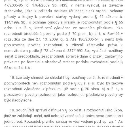
47/2005-86, č. 1764/2009 Sb. NSS, v němž vyslovil, že závazné
stanovisko, jako kupříkladu souhlas (či nesouhlas) orgánu ochrany
přírody a krajiny k povolení stavby vydaný podle § 44 zákona č.
114/1992 Sb., o ochraně přírody a krajiny, je rozhodnutím podle § 65
odst. 1 s. ř. s., které není vyloučeno ze soudního přezkumu jako
rozhodnutí předběžné povahy podle § 70 písm. b) s. ř. s. Rovněž v
rozsudku ze dne 27. 10. 2009, čj. 2 Afs 186/2006-54, v němž byla
posuzována povaha rozhodnutí o zřízení zástavního práva k
nemovitostem podle § 72 zákona č. 337/1992 Sb., vycházel rozšířený
senát z předpokladu, že rozhodnutí správce daně o zřízení zástavního
práva má po formální a obsahové stránce podobu rozhodnutí podle §
65 odst. 1 s. ř. s.
18. Lze tedy shrnout, že shledal-li by rozšířený senát, že rozhodnutí v
pochybnostech není rozhodnutím podle § 65 s. ř. s., bylo by takové
rozhodnutí vyloučeno z přezkumu již podle § 70 písm. a) s. ř. s., a
posuzování povahy rozhodnutí jako rozhodnutí předběžné povahy by
bylo nadbytečné.
19. Soudní řád správní definuje v § 65 odst. 1 rozhodnutí jako úkon,
jímž se zakládají, mění, ruší nebo závazně určují práva nebo povinnosti
jednotlivců. Rozsudek prvního senátu ve věci vedené pod sp. zn. 1 As