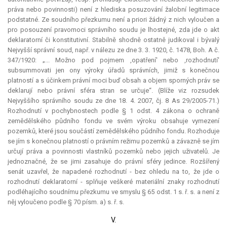
práva nebo povinnosti) není z hlediska posuzování žalobní legitimace
podstatné. Ze soudního přezkumu není
a priori
žádný z nich vyloučen a
pro posouzení pravomoci správního soudu je lhostejné, zda jde o akt
deklaratorní
či
konstitutivní
. Stabilně shodně ostatně judikoval i bývalý
Nejvyšší správní soud, např. v nálezu ze dne 3. 3. 1920, č. 1478, Boh. A č.
347/1920: „... Možno pod pojmem ,opatření' nebo ,rozhodnutí'
subsummovati jen ony výroky úřadů správních, jimiž s konečnou
platností a s účinkem právní moci buď obsah a objem sporných práv se
deklarují nebo právní sféra stran se určuje“. (Blíže viz rozsudek
Nejvyššího správního soudu ze dne 18. 4. 2007, čj. 8 As 29/2005-71.)
Rozhodnutí v pochybnostech podle § 1 odst. 4 zákona o ochraně
zemědělského půdního fondu ve svém výroku obsahuje vymezení
pozemků, které jsou součástí zemědělského půdního fondu. Rozhoduje
se jím s konečnou platností o právním režimu pozemků a závazně se jím
určují práva a povinnosti vlastníků pozemků nebo jejich uživatelů. Je
jednoznačné, že se jimi zasahuje do právní sféry jedince. Rozšířený
senát uzavřel, že napadené rozhodnutí - bez ohledu na to, že jde o
rozhodnutí
deklaratorní
- splňuje veškeré materiální znaky rozhodnutí
podléhajícího soudnímu přezkumu ve smyslu § 65 odst. 1 s. ř. s. a není z
něj vyloučeno podle § 70 písm. a) s. ř. s.
V.