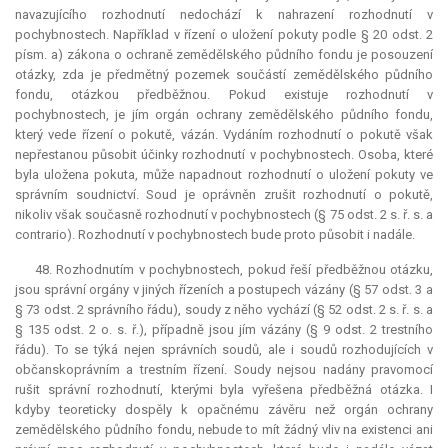
navazujícího rozhodnutí nedochází k nahrazení rozhodnutí v
pochybnostech. Například v řízení o uložení pokuty podle § 20 odst. 2
písm. a) zákona o ochraně zemědělského půdního fondu je posouzení
otázky, zda je předmětný pozemek součástí zemědělského půdního
fondu, otázkou předběžnou. Pokud existuje rozhodnutí v
pochybnostech, je jím orgán ochrany zemědělského půdního fondu,
který vede řízení o pokutě, vázán. Vydáním rozhodnutí o pokutě však
nepřestanou působit účinky rozhodnutí v pochybnostech. Osoba, které
byla uložena pokuta, může napadnout rozhodnutí o uložení pokuty ve
správním soudnictví. Soud je oprávněn zrušit rozhodnutí o pokutě,
nikoliv však současně rozhodnutí v pochybnostech (§ 75 odst. 2 s. ř. s.
a
contrario
). Rozhodnutí v pochybnostech bude proto působit i nadále.
48. Rozhodnutím v pochybnostech, pokud řeší předběžnou otázku,
jsou správní orgány v jiných řízeních a postupech vázány (§ 57 odst. 3 a
§ 73 odst. 2 správního řádu), soudy z něho vychází (§ 52 odst. 2 s. ř. s. a
§ 135 odst. 2 o. s. ř.), případně jsou jím vázány (§ 9 odst. 2 trestního
řádu). To se týká nejen správních soudů, ale i soudů rozhodujících v
občanskoprávním a trestním řízení. Soudy nejsou nadány pravomocí
rušit správní rozhodnutí, kterými byla vyřešena předběžná otázka. I
kdyby teoreticky dospěly k opačnému závěru než orgán ochrany
zemědělského půdního fondu, nebude to mít žádný vliv na existenci ani