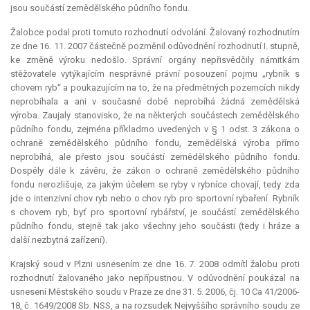
jsou součástí zemědělského půdního fondu.
Žalobce podal proti tomuto rozhodnutí odvolání. Žalovaný rozhodnutím
ze dne 16. 11. 2007 částečně pozměnil odůvodnění rozhodnutí I. stupně,
ke změně výroku nedošlo. Správní orgány nepřisvědčily námitkám
stěžovatele vytýkajícím nesprávné právní posouzení pojmu „rybník s
chovem ryb“ a poukazujícím na to, že na předmětných pozemcích nikdy
neprobíhala a ani v současné době neprobíhá žádná zemědělská
výroba. Zaujaly stanovisko, že na některých součástech zemědělského
půdního fondu, zejména příkladmo uvedených v § 1 odst. 3 zákona o
ochraně zemědělského půdního fondu, zemědělská výroba přímo
neprobíhá, ale přesto jsou součástí zemědělského půdního fondu.
Dospěly dále k závěru, že zákon o ochraně zemědělského půdního
fondu nerozlišuje, za jakým účelem se ryby v rybníce chovají, tedy zda
jde o intenzivní chov ryb nebo o chov ryb pro sportovní rybaření. Rybník
s chovem ryb, byť pro sportovní rybářství, je součástí zemědělského
půdního fondu, stejně tak jako všechny jeho součásti (tedy i hráze a
další nezbytná zařízení).
Krajský soud v Plzni usnesením ze dne 16. 7. 2008 odmítl žalobu proti
rozhodnutí žalovaného jako nepřípustnou. V odůvodnění poukázal na
usnesení Městského soudu v Praze ze dne 31. 5. 2006, čj. 10 Ca 41/2006-
18, č. 1649/2008 Sb. NSS, a na rozsudek Nejvyššího správního soudu ze