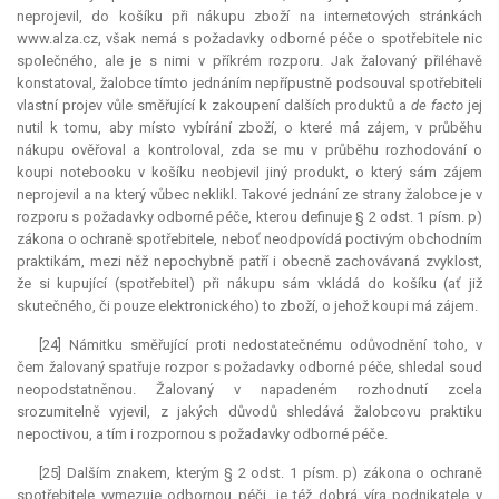
neprojevil, do košíku při nákupu zboží na internetových stránkách
www.alza.cz, však nemá s požadavky odborné péče o spotřebitele nic
společného, ale je s nimi v příkrém rozporu. Jak žalovaný přiléhavě
konstatoval, žalobce tímto jednáním nepřípustně podsouval spotřebiteli
vlastní projev vůle směřující k zakoupení dalších produktů a
de facto
jej
nutil k tomu, aby místo vybírání zboží, o které má zájem, v průběhu
nákupu ověřoval a kontroloval, zda se mu v průběhu rozhodování o
koupi notebooku v košíku neobjevil jiný produkt, o který sám zájem
neprojevil a na který vůbec neklikl. Takové jednání ze strany žalobce je v
rozporu s požadavky odborné péče, kterou definuje § 2 odst. 1 písm. p)
zákona o ochraně spotřebitele, neboť neodpovídá poctivým obchodním
praktikám, mezi něž nepochybně patří i obecně zachovávaná zvyklost,
že si kupující (spotřebitel) při nákupu sám vkládá do košíku (ať již
skutečného, či pouze elektronického) to zboží, o jehož koupi má zájem.
[24] Námitku směřující proti nedostatečnému odůvodnění toho, v
čem žalovaný spatřuje rozpor s požadavky odborné péče, shledal soud
neopodstatněnou. Žalovaný v napadeném rozhodnutí zcela
srozumitelně vyjevil, z jakých důvodů shledává žalobcovu praktiku
nepoctivou, a tím i rozpornou s požadavky odborné péče.
[25] Dalším znakem, kterým § 2 odst. 1 písm. p) zákona o ochraně
spotřebitele vymezuje odbornou péči, je též dobrá víra podnikatele v