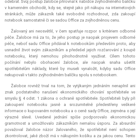
odebrat. Svůj postup žalobce přirovnal k nabídce zvýhodněného balíčku
v kamenném obchodě, kdy se, stejně jako při nákupu na internetových
stránkách, může zákazník také svobodně rozhodnout, zda zakoupí
notebook samostatně či se sadou Office za zvýhodněnou cenu.
Žalovaný ani neosvětlil, v čem spatřuje rozpor s kritériem odborné
péče. Žalobce má za to, že jeho postup je naopak projevem odborné
péče, neboť sadu Office přidával k notebookům především proto, aby
usnadnil život svým zákazníkům a předešel jejich rozčarování z koupě
notebooku, který nemohou plnohodnotně využívat. Cílem tohoto
počínání nebylo obohacení žalobce, ale naopak snaha ušetřit
spotřebitelům náklady, které by museli vynaložit, kdyby sadu Office
nekupovali v takto zvýhodněném balíčku spolu s notebookem.
Žalobce rovněž trval na tom, že vytýkaným jednáním nenaplnil ani
znak podstatného narušení ekonomického chování spotřebitele ve
smyslu § 4 odst. 1 zákona o ochraně spotřebitele. Spotřebiteli byly při
zakoupení notebooku jasně a srozumitelně předestřeny veškeré
informace o kupovaném notebooku a o ceně sady Office, zejména o její
výrazné slevě. Uvedené jednání spíše podporovalo ekonomickou
gramotnost a umožňovalo zákazníkům nemalou úsporu. Za
absurdní
považoval žalobce názor žalovaného, že spotřebitel není schopen
zkontrolovat, jaké zboží má v nákupním košíku a za jakou cenu. Tento