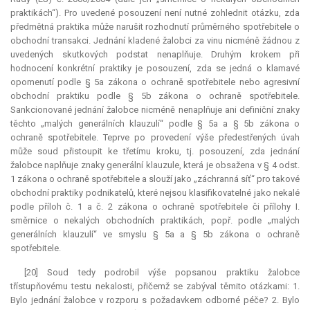
praktikách“). Pro uvedené posouzení není nutné zohlednit otázku, zda
předmětná praktika může narušit rozhodnutí průměrného spotřebitele o
obchodní transakci. Jednání kladené žalobci za vinu nicméně žádnou z
uvedených skutkových podstat nenaplňuje. Druhým krokem při
hodnocení konkrétní praktiky je posouzení, zda se jedná o klamavé
opomenutí podle § 5a zákona o ochraně spotřebitele nebo agresivní
obchodní praktiku podle § 5b zákona o ochraně spotřebitele.
Sankcionované jednání žalobce nicméně nenaplňuje ani definiční znaky
těchto „malých generálních klauzulí“ podle § 5a a § 5b zákona o
ochraně spotřebitele. Teprve po provedení výše předestřených úvah
může soud přistoupit ke třetímu kroku, tj. posouzení, zda jednání
žalobce naplňuje znaky generální
klauzule
, která je obsažena v § 4 odst.
1 zákona o ochraně spotřebitele a slouží jako „záchranná síť“ pro takové
obchodní praktiky podnikatelů, které nejsou klasifikovatelné jako nekalé
podle příloh č. 1 a č. 2 zákona o ochraně spotřebitele či přílohy I.
směrnice o nekalých obchodních praktikách, popř. podle „malých
generálních klauzulí“ ve smyslu § 5a a § 5b zákona o ochraně
spotřebitele.
[20] Soud tedy podrobil výše popsanou praktiku žalobce
třístupňovému testu nekalosti, přičemž se zabýval těmito otázkami: 1.
Bylo jednání žalobce v rozporu s požadavkem odborné péče? 2. Bylo