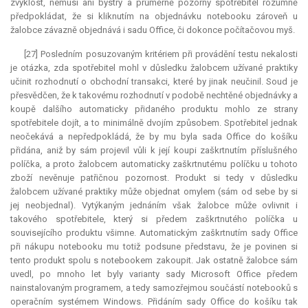
zvyklost, nemusí ani bystrý a průměrně pozorný spotřebitel rozumně
předpokládat, že si kliknutím na objednávku notebooku zároveň u
žalobce závazně objednává i sadu Office, či dokonce počítačovou myš.
[27] Posledním posuzovaným kritériem při provádění testu nekalosti
je otázka, zda spotřebitel mohl v důsledku žalobcem užívané praktiky
učinit rozhodnutí o obchodní transakci, které by jinak neučinil. Soud je
přesvědčen, že k takovému rozhodnutí v podobě nechtěné objednávky a
koupě dalšího automaticky přidaného produktu mohlo ze strany
spotřebitele dojít, a to minimálně dvojím způsobem. Spotřebitel jednak
neočekává a nepředpokládá, že by mu byla sada Office do košíku
přidána, aniž by sám projevil vůli k její koupi zaškrtnutím příslušného
políčka, a proto žalobcem automaticky zaškrtnutému políčku u tohoto
zboží nevěnuje patřičnou pozornost. Produkt si tedy v důsledku
žalobcem užívané praktiky může objednat omylem (sám od sebe by si
jej neobjednal). Vytýkaným jednáním však žalobce může ovlivnit i
takového spotřebitele, který si předem zaškrtnutého políčka u
souvisejícího produktu všimne. Automatickým zaškrtnutím sady Office
při nákupu notebooku mu totiž podsune představu, že je povinen si
tento produkt spolu s notebookem zakoupit. Jak ostatně žalobce sám
uvedl, po mnoho let byly varianty sady Microsoft Office předem
nainstalovaným programem, a tedy samozřejmou součástí notebooků s
operačním systémem Windows. Přidáním sady Office do košíku tak