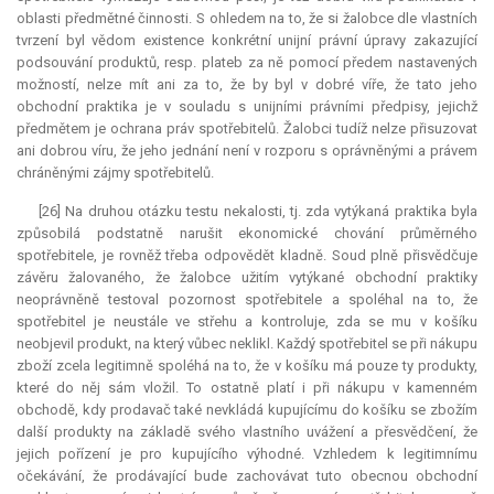
oblasti předmětné činnosti. S ohledem na to, že si žalobce dle vlastních
tvrzení byl vědom existence konkrétní unijní právní úpravy zakazující
podsouvání produktů, resp. plateb za ně pomocí předem nastavených
možností, nelze mít ani za to, že by byl v dobré víře, že tato jeho
obchodní praktika je v souladu s unijními právními předpisy, jejichž
předmětem je ochrana práv spotřebitelů. Žalobci tudíž nelze přisuzovat
ani dobrou víru, že jeho jednání není v rozporu s oprávněnými a právem
chráněnými zájmy spotřebitelů.
[26] Na druhou otázku testu nekalosti, tj. zda vytýkaná praktika byla
způsobilá podstatně narušit ekonomické chování průměrného
spotřebitele, je rovněž třeba odpovědět kladně. Soud plně přisvědčuje
závěru žalovaného, že žalobce užitím vytýkané obchodní praktiky
neoprávněně testoval pozornost spotřebitele a spoléhal na to, že
spotřebitel je neustále ve střehu a kontroluje, zda se mu v košíku
neobjevil produkt, na který vůbec neklikl. Každý spotřebitel se při nákupu
zboží zcela legitimně spoléhá na to, že v košíku má pouze ty produkty,
které do něj sám vložil. To ostatně platí i při nákupu v kamenném
obchodě, kdy prodavač také nevkládá kupujícímu do košíku se zbožím
další produkty na základě svého vlastního uvážení a přesvědčení, že
jejich pořízení je pro kupujícího výhodné. Vzhledem k legitimnímu
očekávání, že prodávající bude zachovávat tuto obecnou obchodní