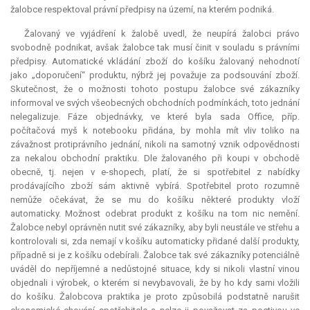
žalobce respektoval právní předpisy na území, na kterém podniká.
Žalovaný ve vyjádření k žalobě uvedl, že neupírá žalobci právo
svobodně podnikat, avšak žalobce tak musí činit v souladu s právními
předpisy. Automatické vkládání zboží do košíku žalovaný nehodnotí
jako „doporučení“ produktu, nýbrž jej považuje za podsouvání zboží.
Skutečnost, že o možnosti tohoto postupu žalobce své zákazníky
informoval ve svých všeobecných obchodních podmínkách, toto jednání
nelegalizuje. Fáze objednávky, ve které byla sada Office, příp.
počítačová myš k notebooku přidána, by mohla mít vliv toliko na
závažnost protiprávního jednání, nikoli na samotný vznik odpovědnosti
za nekalou obchodní praktiku. Dle žalovaného při koupi v obchodě
obecně, tj. nejen v e-shopech, platí, že si spotřebitel z nabídky
prodávajícího zboží sám aktivně vybírá. Spotřebitel proto rozumně
nemůže očekávat, že se mu do košíku některé produkty vloží
automaticky. Možnost odebrat produkt z košíku na tom nic nemění.
Žalobce nebyl oprávněn nutit své zákazníky, aby byli neustále ve střehu a
kontrolovali si, zda nemají v košíku automaticky přidané další produkty,
případně si je z košíku odebírali. Žalobce tak své zákazníky potenciálně
uváděl do nepříjemné a nedůstojné situace, kdy si nikoli vlastní vinou
objednali i výrobek, o kterém si nevybavovali, že by ho kdy sami vložili
do košíku. Žalobcova praktika je proto způsobilá podstatně narušit