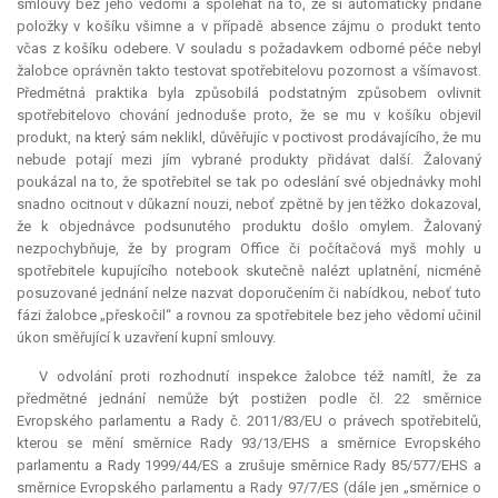
smlouvy bez jeho vědomí a spoléhat na to, že si automaticky přidané
položky v košíku všimne a v případě absence zájmu o produkt tento
včas z košíku odebere. V souladu s požadavkem odborné péče nebyl
žalobce oprávněn takto testovat spotřebitelovu pozornost a všímavost.
Předmětná praktika byla způsobilá podstatným způsobem ovlivnit
spotřebitelovo chování jednoduše proto, že se mu v košíku objevil
produkt, na který sám neklikl, důvěřujíc v poctivost prodávajícího, že mu
nebude potají mezi jím vybrané produkty přidávat další. Žalovaný
poukázal na to, že spotřebitel se tak po odeslání své objednávky mohl
snadno ocitnout v důkazní nouzi, neboť zpětně by jen těžko dokazoval,
že k objednávce podsunutého produktu došlo omylem. Žalovaný
nezpochybňuje, že by program Office či počítačová myš mohly u
spotřebitele kupujícího notebook skutečně nalézt uplatnění, nicméně
posuzované jednání nelze nazvat doporučením či nabídkou, neboť tuto
fázi žalobce „přeskočil“ a rovnou za spotřebitele bez jeho vědomí učinil
úkon směřující k uzavření kupní smlouvy.
V odvolání proti rozhodnutí inspekce žalobce též namítl, že za
předmětné jednání nemůže být postižen podle čl. 22 směrnice
Evropského parlamentu a Rady č. 2011/83/EU o právech spotřebitelů,
kterou se mění směrnice Rady 93/13/EHS a směrnice Evropského
parlamentu a Rady 1999/44/ES a zrušuje směrnice Rady 85/577/EHS a
směrnice Evropského parlamentu a Rady 97/7/ES (dále jen „směrnice o