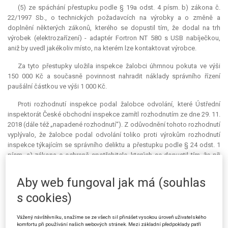
(5) ze spáchání přestupku podle § 19a odst. 4 písm. b) zákona č.
22/1997 Sb., o technických požadavcích na výrobky a o změně a
doplnění některých zákonů, kterého se dopustil tím, že dodal na trh
výrobek (elektrozařízení) - adaptér Fortron NT 580 s USB nabíječkou,
aniž by uvedl jakékoliv místo, na kterém lze kontaktovat výrobce.
Za tyto přestupky uložila inspekce žalobci úhrnnou pokuta ve výši
150 000 Kč a současně povinnost nahradit náklady správního řízení
paušální částkou ve výši 1 000 Kč.
Proti rozhodnutí inspekce podal žalobce odvolání, které Ústřední
inspektorát České obchodní inspekce zamítl rozhodnutím ze dne 29. 11.
2018 (dále též „napadené rozhodnutí“). Z odůvodnění tohoto rozhodnutí
vyplývalo, že žalobce podal odvolání toliko proti výrokům rozhodnutí
inspekce týkajícím se správního deliktu a přestupku podle § 24 odst. 1
písm. a) zákona o ochraně spotřebitele, kterých se dopustil tím, že při
prodeji výše uvedených notebooků prostřednictvím svých internetových
stránek www.alza.cz předem zaškrtl i některou z variant produktu
Aby web fungoval jak má (souhlas
Microsoft Office a v jednom případě počítačovou myš, přičemž po
s cookies)
kliknutí na pole „Koupit“ byly tyto produkty automaticky přeneseny do
košíku spolu s předmětnými notebooky. Takové jednání inspekce
vyhodnotila jako nekalou obchodní praktiku podle § 4 odst. 1 zákona o
Vážený návštěvníku, snažíme se ze všech sil přinášet vysokou úroveň uživatelského
komfortu při používání našich webových stránek. Mezi základní předpoklady patří
ochraně spotřebitele.