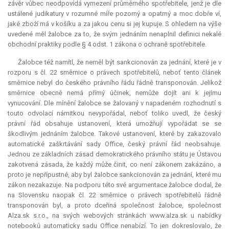
závěr vůbec neodpovídá vymezení průměrného spotřebitele, jenž je dle
ustálené judikatury v rozumné míře pozorný a opatrný a moc dobře ví,
jaké zboží má v košíku a za jakou cenu si jej kupuje. S ohledem na výše
uvedené měl žalobce za to, že svým jednáním nenaplnil definici nekalé
obchodní praktiky podle § 4 odst. 1 zákona o ochraně spotřebitele.
Žalobce též namítl, že neměl být sankcionován za jednání, které je v
rozporu s čl. 22 směrnice o právech spotřebitelů, neboť tento článek
směrnice nebyl do českého právního řádu řádně transponován. Jelikož
směrnice obecně nemá přímý účinek, nemůže dojít ani k jejímu
vynucování. Dle mínění žalobce se žalovaný v napadeném rozhodnutí s
touto odvolací námitkou nevypořádal, neboť toliko uvedl, že český
právní řád obsahuje ustanovení, která umožňují vypořádat se se
škodlivým jednáním žalobce. Takové ustanovení, které by zakazovalo
automatické zaškrtávání sady Office, český právní řád neobsahuje.
Jednou ze základních zásad demokratického právního státu je Ústavou
zakotvená zásada, že každý může činit, co není zákonem zakázáno, a
proto je nepřípustné, aby byl žalobce sankcionován za jednání, které mu
zákon nezakazuje. Na podporu této své argumentace žalobce dodal, že
na Slovensku naopak čl. 22 směrnice o právech spotřebitelů řádně
transponován byl, a proto dceřiná společnost žalobce, společnost
Alza.sk s.r.o., na svých webových stránkách www.alza.sk u nabídky
notebooků automaticky sadu Office nenabízí. To jen dokreslovalo, že