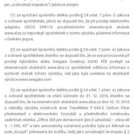
jen „rozhodnutí inspekce“) žalobce vinným:
(1) ze spáchání správního deliktu podle § 24 odst. 7 písm. i) zákona
o ochraně spotřebitele, jehož se dopustil tím, že při prodeji telefonního
adaptéru CISCO SPA112 prostřednictvím internetových stránek
www.alza.cz neposkytl spotřebiteli o tomto výrobku písemné informace
v českém jazyce,
(2) ze spáchání správního deliktu podle § 24 odst. 7 písm. e) zákona
o ochraně spotřebitele, kterého se dopustil tím, že ve své provozovně při
prodeji hybridního disku Seagate Desktop SSHD 4TB poskytl na
internetových stránkách www.alza.cz spotřebiteli odlišnou informaci o
rychlosti otáček tohoto výrobku, než jaká byla uvedena na stránkách
výrobce www.seagate.com
(3) ze spáchání správního deliktu podle § 24 odst. 1 písm. a) zákona
o ochraně spotřebitele ve znění účinném do 31. 12. 2016, kterého se
dopustil tím, že na internetových stránkách www.alza.cz dne 10. 10. 2016
u nabídky výrobku notebook Acer TravelMate P 645-S Carbon Fiber
přednastavil v elektronickém formuláři u předmětného notebooku
zaškrtnutí okénka „
Office 365 pro domácnosti (pro 5 uživatelů) – sleva 40
% - 1.599,- Kč
“ a tato automaticky označená položka byla po kliknutí na
pole „Koupit“ přenesena do košíku, tedy jako prodávající ve smyslu § 2