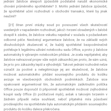
jednání žalobce alespoň způsobilé podstatně narušit ekonomické
chování průměrného spotřebitele? 3. Mohlo jednání žalobce způsobit,
že spotřebitel učiní rozhodnutí o obchodní transakci, které by jinak
neučinil?
[21] Stran první otázky soud po posouzení všech skutečností
uvedených v napadeném rozhodnutí, jakož i tvrzení obsažených v žalobě
dospěl k závěru, že žalobce vskutku nejednal v souladu s požadavkem
odborné péče. Neobstojí argumentace žalobce, že na základě svých
dlouhodobých zkušeností ví, že každý spotřebitel bezpodmínečně
potřebuje k legálnímu užívání notebooku sadu Office, a proto ji žalobce
automaticky k vybraným notebookům přidává. Je zcela nepřijatelné, aby
žalobce nahrazoval projev vůle svých zákazníků jen proto, že sám uzná,
že je to pro zákazníky lepší a výhodnější. Takové jednání rozhodně nelze
označit za poctivé a nelegitimizuje jej ani skutečnost, že žalobce
možnost automatického přidání souvisejícího produktu do košíku
avizuje ve všeobecných obchodních podmínkách. Žalobce sice
opakovaně argumentoval tím, že automatickým zaškrtnutím políčka
Office pouze doporučil či připomněl spotřebiteli možnost zvýhodněné
koupě sady Office (či počítačové myši), avšak s takovým tvrzením v
žádném případě nelze souhlasit, neboť přijatelná míra působení
prodávajícího na spotřebitele byla automatickým přidáním souvisejícího
produktu do košíku dalece překročena.