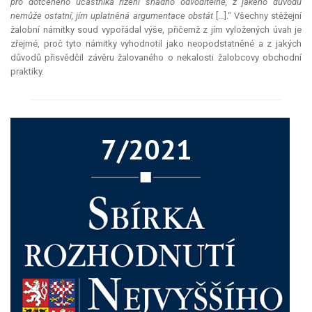
pro dotčeného účastníka řízení snadno odvoditelné, z jakého důvodu
nemůže ostatní, jím uplatněná argumentace obstát
[…].“ Všechny stěžejní
žalobní námitky soud vypořádal výše, přičemž z jím vyložených úvah je
zřejmé, proč tyto námitky vyhodnotil jako neopodstatněné a z jakých
důvodů přisvědčil závěru žalovaného o nekalosti žalobcovy obchodní
praktiky.