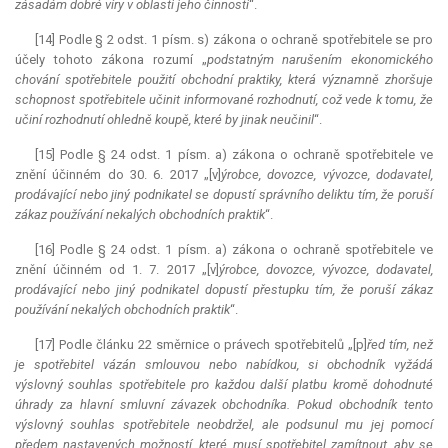
zásadám dobré víry v oblasti jeho činnosti
“.
[14] Podle § 2 odst. 1 písm. s) zákona o ochraně spotřebitele se pro
účely tohoto zákona rozumí „
podstatným narušením ekonomického
chování spotřebitele použití obchodní praktiky, která významně zhoršuje
schopnost spotřebitele učinit informované rozhodnutí, což vede k tomu, že
učiní rozhodnutí ohledně koupě, které by jinak neučinil
“.
[15] Podle § 24 odst. 1 písm. a) zákona o ochraně spotřebitele ve
znění účinném do 30. 6. 2017 „[v]
ýrobce, dovozce, vývozce, dodavatel,
prodávající nebo jiný podnikatel se dopustí správního deliktu tím, že poruší
zákaz používání nekalých obchodních praktik
“.
[16] Podle § 24 odst. 1 písm. a) zákona o ochraně spotřebitele ve
znění účinném od 1. 7. 2017 „[v]
ýrobce, dovozce, vývozce, dodavatel,
prodávající nebo jiný podnikatel dopustí přestupku tím, že poruší zákaz
používání nekalých obchodních praktik
“.
[17] Podle článku 22 směrnice o právech spotřebitelů „[p]
řed tím, než
je spotřebitel vázán smlouvou nebo nabídkou, si obchodník vyžádá
výslovný souhlas spotřebitele pro každou další platbu kromě dohodnuté
úhrady za hlavní smluvní závazek obchodníka. Pokud obchodník tento
výslovný souhlas spotřebitele neobdržel, ale podsunul mu jej pomocí
předem nastavených možností, které musí spotřebitel zamítnout, aby se