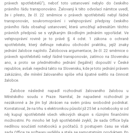
právech spotřebitelů“), neboť toto ustanovení nebylo do českého
právního řádu transponováno. Žalovaný k této odvolací námitce uvedl,
že i přesto, že čl. 22 směrnice o právech spotřebitelů nebyl řádně
transponován, soukromoprávní i veřejnoprávní předpisy českého
právního řádu obsahují ustanovení, která umožňují adresátům těchto
právních předpisů se s vytýkaným škodlivým jednáním vypořádat. Ve
veřejnoprávní rovině je to právě § 4 odst. 1 zákona o ochraně
spotřebitele, který definuje nekalou obchodní praktiku, jejíž znaky
jednání žalobce naplnilo. Žalobcova argumentace, že čl. 22 směrnice o
právech spotřebitelů nebyl řádně transponován, zatímco na Slovensku
ano, a proto se předmětného jednání (legálně) dopouští v České
republice, avšak nejedná takto na Slovensku, kde je toto jednání právem
zakázáno, dle mínění žalovaného spíše vrhá špatné světlo na činnost
žalobce.
Žalobce následně napadl rozhodnutí žalovaného žalobou u
Městského soudu v Praze. Namítal, že napadené rozhodnutí je
nezákonné a že jím byl zkrácen na svém právu svobodně podnikat.
Konstatoval, že na trhu s elektronikou působí již 25 let a notebooky si od
něj kupují spotřebitelé všech věkových skupin s různými finančními
možnostmi. Po mnoho let byli spotřebitelé zvyklí, že sada Office byla
nedílnou součástí notebooků a počítačů. S postupem času se však
sada Office ze softwaru vydělila a stala se samostatným produktem. Po