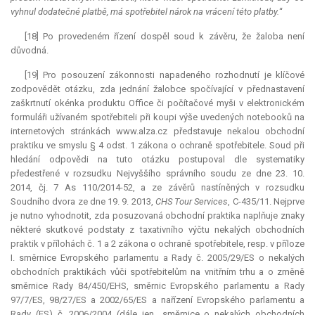
vyhnul dodatečné platbě, má spotřebitel nárok na vrácení této platby.
“
[18] Po provedeném řízení dospěl soud k závěru, že žaloba není
důvodná.
[19] Pro posouzení zákonnosti napadeného rozhodnutí je klíčové
zodpovědět otázku, zda jednání žalobce spočívající v přednastavení
zaškrtnutí okénka produktu Office či počítačové myši v elektronickém
formuláři užívaném spotřebiteli při koupi výše uvedených notebooků na
internetových stránkách www.alza.cz představuje nekalou obchodní
praktiku ve smyslu § 4 odst. 1 zákona o ochraně spotřebitele. Soud při
hledání odpovědi na tuto otázku postupoval dle systematiky
předestřené v rozsudku Nejvyššího správního soudu ze dne 23. 10.
2014, čj. 7 As 110/2014-52, a ze závěrů nastíněných v rozsudku
Soudního dvora ze dne 19. 9. 2013,
CHS Tour Services
, C-435/11. Nejprve
je nutno vyhodnotit, zda posuzovaná obchodní praktika naplňuje znaky
některé skutkové podstaty z taxativního výčtu nekalých obchodních
praktik v přílohách č. 1 a 2 zákona o ochraně spotřebitele, resp. v příloze
I. směrnice Evropského parlamentu a Rady č. 2005/29/ES o nekalých
obchodních praktikách vůči spotřebitelům na vnitřním trhu a o změně
směrnice Rady 84/450/EHS, směrnic Evropského parlamentu a Rady
97/7/ES, 98/27/ES a 2002/65/ES a nařízení Evropského parlamentu a
Rady (ES) č. 2006/2004 (dále jen „směrnice o nekalých obchodních