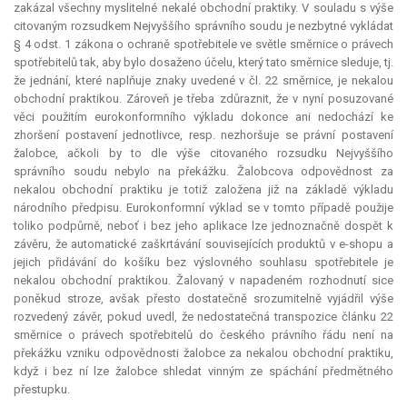
zakázal všechny myslitelné nekalé obchodní praktiky. V souladu s výše
citovaným rozsudkem Nejvyššího správního soudu je nezbytné vykládat
§ 4 odst. 1 zákona o ochraně spotřebitele ve světle směrnice o právech
spotřebitelů tak, aby bylo dosaženo účelu, který tato směrnice sleduje, tj.
že jednání, které naplňuje znaky uvedené v čl. 22 směrnice, je nekalou
obchodní praktikou. Zároveň je třeba zdůraznit, že v nyní posuzované
věci použitím eurokonformního výkladu dokonce ani nedochází ke
zhoršení postavení jednotlivce, resp. nezhoršuje se právní postavení
žalobce, ačkoli by to dle výše citovaného rozsudku Nejvyššího
správního soudu nebylo na překážku. Žalobcova odpovědnost za
nekalou obchodní praktiku je totiž založena již na základě výkladu
národního předpisu. Eurokonformní výklad se v tomto případě použije
toliko podpůrně, neboť i bez jeho aplikace lze jednoznačně dospět k
závěru, že automatické zaškrtávání souvisejících produktů v e-shopu a
jejich přidávání do košíku bez výslovného souhlasu spotřebitele je
nekalou obchodní praktikou. Žalovaný v napadeném rozhodnutí sice
poněkud stroze, avšak přesto dostatečně srozumitelně vyjádřil výše
rozvedený závěr, pokud uvedl, že nedostatečná transpozice článku 22
směrnice o právech spotřebitelů do českého právního řádu není na
překážku vzniku odpovědnosti žalobce za nekalou obchodní praktiku,
když i bez ní lze žalobce shledat vinným ze spáchání předmětného
přestupku.