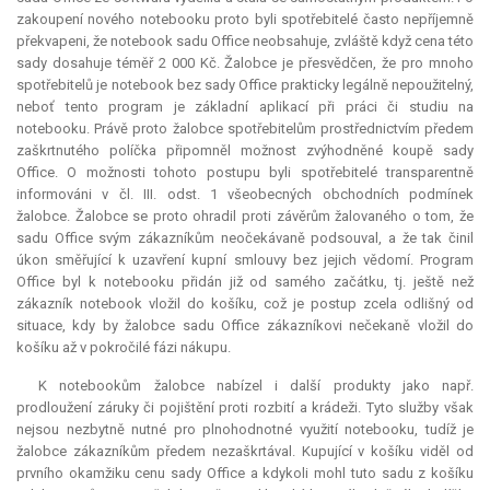
zakoupení nového notebooku proto byli spotřebitelé často nepříjemně
překvapeni, že notebook sadu Office neobsahuje, zvláště když cena této
sady dosahuje téměř 2 000 Kč. Žalobce je přesvědčen, že pro mnoho
spotřebitelů je notebook bez sady Office prakticky legálně nepoužitelný,
neboť tento program je základní aplikací při práci či studiu na
notebooku. Právě proto žalobce spotřebitelům prostřednictvím předem
zaškrtnutého políčka připomněl možnost zvýhodněné koupě sady
Office. O možnosti tohoto postupu byli spotřebitelé transparentně
informováni v čl. III. odst. 1 všeobecných obchodních podmínek
žalobce. Žalobce se proto ohradil proti závěrům žalovaného o tom, že
sadu Office svým zákazníkům neočekávaně podsouval, a že tak činil
úkon směřující k uzavření kupní smlouvy bez jejich vědomí. Program
Office byl k notebooku přidán již od samého začátku, tj. ještě než
zákazník notebook vložil do košíku, což je postup zcela odlišný od
situace, kdy by žalobce sadu Office zákazníkovi nečekaně vložil do
košíku až v pokročilé fázi nákupu.
K notebookům žalobce nabízel i další produkty jako např.
prodloužení záruky či pojištění proti rozbití a krádeži. Tyto služby však
nejsou nezbytně nutné pro plnohodnotné využití notebooku, tudíž je
žalobce zákazníkům předem nezaškrtával. Kupující v košíku viděl od
prvního okamžiku cenu sady Office a kdykoli mohl tuto sadu z košíku