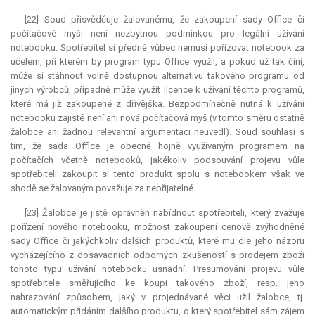
[22] Soud přisvědčuje žalovanému, že zakoupení sady Office či
počítačové myši není nezbytnou podmínkou pro legální užívání
notebooku. Spotřebitel si předně vůbec nemusí pořizovat notebook za
účelem, při kterém by program typu Office využil, a pokud už tak činí,
může si stáhnout volně dostupnou alternativu takového programu od
jiných výrobců, případně může využít licence k užívání těchto programů,
které má již zakoupené z dřívějška. Bezpodmínečně nutná k užívání
notebooku zajisté není ani nová počítačová myš (v tomto směru ostatně
žalobce ani žádnou
relevantní
argumentaci neuvedl). Soud souhlasí s
tím, že sada Office je obecně hojně využívaným programem na
počítačích včetně notebooků, jakékoliv podsouvání projevu vůle
spotřebiteli zakoupit si tento produkt spolu s notebookem však ve
shodě se žalovaným považuje za nepřijatelné.
[23] Žalobce je jistě oprávněn nabídnout spotřebiteli, který zvažuje
pořízení nového notebooku, možnost zakoupení cenově zvýhodněné
sady Office či jakýchkoliv dalších produktů, které mu dle jeho názoru
vycházejícího z dosavadních odborných zkušeností s prodejem zboží
tohoto typu užívání notebooku usnadní. Presumování projevu vůle
spotřebitele směřujícího ke koupi takového zboží, resp. jeho
nahrazování způsobem, jaký v projednávané věci užil žalobce, tj.
automatickým přidáním dalšího produktu, o který spotřebitel sám zájem