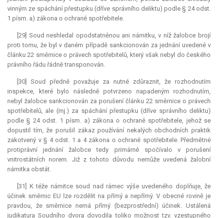
vinným ze spáchání přestupku (dříve správního deliktu) podle § 24 odst.
1 písm. a) zákona o ochraně spotřebitele.
[29] Soud neshledal opodstatněnou ani námitku, v níž žalobce brojí
proti tomu, že byl v daném případě sankcionován za jednání uvedené v
článku 22 směrnice o právech spotřebitelů, který však nebyl do českého
právního řádu řádně transponován.
[30] Soud předně považuje za nutné zdůraznit, že rozhodnutím
inspekce, které bylo následně potvrzeno napadeným rozhodnutím,
nebyl žalobce sankcionován za porušení článku 22 směrnice o právech
spotřebitelů, ale (mj.) za spáchání přestupku (dříve správního deliktu)
podle § 24 odst. 1 písm. a) zákona o ochraně spotřebitele, jehož se
dopustil tím, že porušil zákaz používání nekalých obchodních praktik
zakotvený v § 4 odst. 1 a 4 zákona o ochraně spotřebitele. Předmětné
protiprávní jednání žalobce tedy primárně spočívalo v porušení
vnitrostátních norem. Již z tohoto důvodu nemůže uvedená žalobní
námitka obstát.
[31] K téže námitce soud nad rámec výše uvedeného doplňuje, že
účinek směrnic EU lze rozdělit na přímý a nepřímý. V obecné rovině je
pravdou, že směrnice nemá přímý (bezprostřední) účinek. Ustálená
judikatura
Soudního dvora dovodila toliko možnost tzv. vzestupného