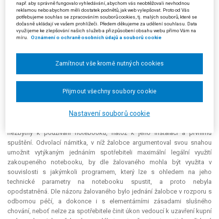
např. aby správně fungovalo vyhledávání, abychom vás neobtěžovali nevhodnou
reklamou nebo abychom měli dostatek podnětů, jak web vylepšovat. Proto od Vás
Odvolací orgán (žalovaný) shledal rozhodnutí inspekce po všech
potřebujeme souhlas se zpracováním souborů cookies, tj. malých souborů, které se
dočasně ukládají ve vašem prohlížeči. Předem děkujeme za udělení souhlasu. Data
stránkách bezvadným. K odvolacím námitkám uvedl, že programy typu
využijeme ke zlepšování našich služeb a přizpůsobení obsahu webu přímo Vám na
Office sice svým účelem souvisejí s notebooky, rozhodně však nelze říci,
míru.
Oznámení o ochraně osobních údajů a souborů cookie
že by byl notebook bez těchto programů pro spotřebitele nepoužitelný.
Program Office umožňuje spotřebiteli využívat jednu z mnoha možných
Zamítnout vše kromě nutných cookies
funkcí počítače (psaní textu, vytváření tabulek apod.). Pokud by
spotřebitel potřeboval na svém notebooku využít programy typu Office,
může tyto zakoupit u jakéhokoli prodávajícího, nebo si může stáhnout
Přijmout všechny soubory cookie
jejich volně dostupnou alternativu od jiných výrobců, a to aniž by
porušoval práva duševního vlastnictví, případně může využít licence k
užívání těchto produktů, které má již zakoupené z dřívějška. Nelze tedy
Nastavení souborů cookie
tvrdit, že žalobce přidává spotřebiteli do košíku produkt, který by byl
nezbytný k používání notebooku, natož k jeho instalaci a prvnímu
spuštění. Odvolací námitka, v níž žalobce argumentoval svou snahou
umožnit vytýkaným jednáním spotřebiteli maximální legální využití
zakoupeného notebooku, by dle žalovaného mohla být využita v
souvislosti s jakýmkoli programem, který lze s ohledem na jeho
technické parametry na notebooku spustit, a proto nebyla
opodstatněná. Dle názoru žalovaného bylo jednání žalobce v rozporu s
odbornou péčí, a dokonce i s elementárními zásadami slušného
chování, neboť nelze za spotřebitele činit úkon vedoucí k uzavření kupní