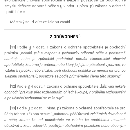
ekonomické chování spotřebitele a nelze ji považovat za poctivou ve
smyslu definice odborné péče v § 2 odst. 1 písm. p) zákona o ochraně
spotřebitele.
Městský soud v Praze žalobu zamítl.
Z ODŮVODNĚNÍ:
[11] Podle § 4 odst. 1 zákona o ochraně spotřebitele je obchodní
praktika „
nekalá, je-li v rozporu s požadavky odborné péče a podstatně
narušuje nebo je způsobilá podstatně narušit ekonomické chování
spotřebitele, kterému je určena, nebo který je jejímu působení vystaven, ve
vztahu k výrobku nebo službě. Je-li obchodní praktika zaměřena na určitou
skupinu spotřebitelů, posuzuje se podle průměrného člena této skupiny.
“
[12] Podle § 4 odst. 4 zákona o ochraně spotřebitele „[u]
žívání nekalé
obchodní praktiky před rozhodnutím ohledně koupě, v průběhu rozhodování
a po učinění rozhodnutí se zakazuje
“.
[13] Podle § 2 odst. 1 písm. p) zákona o ochraně spotřebitele se pro
účely tohoto zákona rozumí
„
odbornou péčí úroveň zvláštních dovedností
a péče, kterou lze od podnikatele ve vztahu ke spotřebiteli rozumně
očekávat a která odpovídá poctivým obchodním praktikám nebo obecným