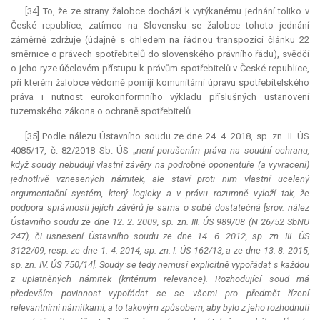
[34] To, že ze strany žalobce dochází k vytýkanému jednání toliko v
České republice, zatímco na Slovensku se žalobce tohoto jednání
záměrně zdržuje (údajně s ohledem na řádnou transpozici článku 22
směrnice o právech spotřebitelů do slovenského právního řádu), svědčí
o jeho ryze účelovém přístupu k právům spotřebitelů v České republice,
při kterém žalobce vědomě pomíjí komunitární úpravu spotřebitelského
práva i nutnost eurokonformního výkladu příslušných ustanovení
tuzemského zákona o ochraně spotřebitelů.
[35] Podle nálezu Ústavního soudu ze dne 24. 4. 2018, sp. zn. II. ÚS
4085/17, č. 82/2018 Sb. ÚS „
není porušením práva na soudní ochranu,
když soudy nebudují vlastní závěry na podrobné oponentuře (a vyvracení)
jednotlivě vznesených námitek, ale staví proti nim vlastní ucelený
argumentační systém, který logicky a v právu rozumně vyloží tak, že
podpora správnosti jejich závěrů je sama o sobě dostatečná [srov. nález
Ústavního soudu ze dne 12. 2. 2009, sp. zn. III. ÚS 989/08 (N 26/52 SbNU
247), či usnesení Ústavního soudu ze dne 14. 6. 2012, sp. zn. III. ÚS
3122/09, resp. ze dne 1. 4. 2014, sp. zn. I. ÚS 162/13, a ze dne 13. 8. 2015,
sp. zn. IV. ÚS 750/14]. Soudy se tedy nemusí explicitně vypořádat s každou
z uplatněných námitek (kritérium relevance). Rozhodující soud má
především povinnost vypořádat se se všemi pro předmět řízení
relevantními námitkami, a to takovým způsobem, aby bylo z jeho rozhodnutí