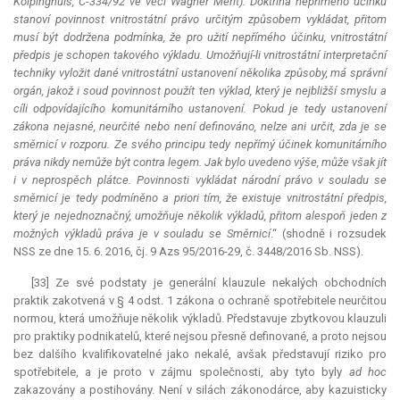
Kolpinghuis, C
-
334/92 ve věci Wagner Merit). Doktrína nepřímého účinku
stanoví povinnost vnitrostátní právo určitým způsobem vykládat, přitom
musí být dodržena podmínka, že pro užití nepřímého účinku, vnitrostátní
předpis je schopen takového výkladu. Umožňují-li vnitrostátní interpretační
techniky vyložit dané vnitrostátní ustanovení několika způsoby, má správní
orgán, jakož i soud povinnost použít ten výklad, který je nejbližší smyslu a
cíli odpovídajícího komunitárního ustanovení. Pokud je tedy ustanovení
zákona nejasné, neurčité nebo není definováno, nelze ani určit, zda je se
směrnicí v rozporu. Ze svého principu tedy nepřímý účinek komunitárního
práva nikdy nemůže být
contra legem
. Jak bylo uvedeno výše, může však jít
i v neprospěch plátce. Povinnosti vykládat národní právo v souladu se
směrnicí je tedy podmíněno
a priori
tím, že existuje vnitrostátní předpis,
který je nejednoznačný, umožňuje několik výkladů, přitom alespoň jeden z
možných výkladů práva je v souladu se Směrnicí
.“ (shodně i rozsudek
NSS ze dne 15. 6. 2016, čj. 9 Azs 95/2016-29, č. 3448/2016 Sb. NSS).
[33] Ze své podstaty je generální
klauzule
nekalých obchodních
praktik zakotvená v § 4 odst. 1 zákona o ochraně spotřebitele neurčitou
normou, která umožňuje několik výkladů. Představuje zbytkovou klauzuli
pro praktiky podnikatelů, které nejsou přesně definované, a proto nejsou
bez dalšího kvalifikovatelné jako nekalé, avšak představují riziko pro
spotřebitele, a je proto v zájmu společnosti, aby tyto byly
ad hoc
zakazovány a postihovány. Není v silách zákonodárce, aby kazuisticky