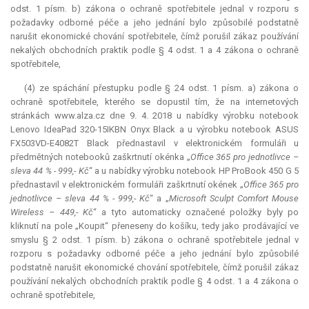
odst. 1 písm. b) zákona o ochraně spotřebitele jednal v rozporu s
požadavky odborné péče a jeho jednání bylo způsobilé podstatně
narušit ekonomické chování spotřebitele, čímž porušil zákaz používání
nekalých obchodních praktik podle § 4 odst. 1 a 4 zákona o ochraně
spotřebitele,
(4) ze spáchání přestupku podle § 24 odst. 1 písm. a) zákona o
ochraně spotřebitele, kterého se dopustil tím, že na internetových
stránkách www.alza.cz dne 9. 4. 2018 u nabídky výrobku notebook
Lenovo IdeaPad 320-15IKBN Onyx Black a u výrobku notebook ASUS
FX503VD-E4082T Black přednastavil v elektronickém formuláři u
předmětných notebooků zaškrtnutí okénka „
Office 365 pro jednotlivce –
sleva 44 % - 999,- Kč
“ a u nabídky výrobku notebook HP ProBook 450 G 5
přednastavil v elektronickém formuláři zaškrtnutí okének „
Office 365 pro
jednotlivce – sleva 44 % - 999,- Kč
“ a „
Microsoft Sculpt Comfort Mouse
Wireless – 449,- Kč
“ a tyto automaticky označené položky byly po
kliknutí na pole „Koupit“ přeneseny do košíku, tedy jako prodávající ve
smyslu § 2 odst. 1 písm. b) zákona o ochraně spotřebitele jednal v
rozporu s požadavky odborné péče a jeho jednání bylo způsobilé
podstatně narušit ekonomické chování spotřebitele, čímž porušil zákaz
používání nekalých obchodních praktik podle § 4 odst. 1 a 4 zákona o
ochraně spotřebitele,