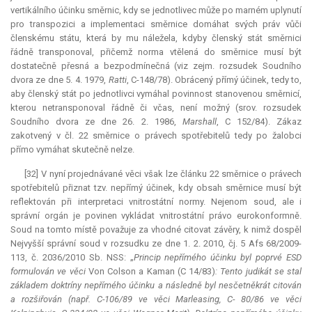
vertikálního účinku směrnic, kdy se jednotlivec může po marném uplynutí
pro transpozici a implementaci směrnice domáhat svých práv vůči
členskému státu, která by mu náležela, kdyby členský stát směrnici
řádně transponoval, přičemž norma vtělená do směrnice musí být
dostatečně přesná a bezpodmínečná (viz zejm. rozsudek Soudního
dvora ze dne 5. 4. 1979,
Ratti
, C-148/78). Obrácený přímý účinek, tedy to,
aby členský stát po jednotlivci vymáhal povinnost stanovenou směrnicí,
kterou netransponoval řádně či včas, není možný (srov. rozsudek
Soudního dvora ze dne 26. 2. 1986,
Marshall
, C 152/84). Zákaz
zakotvený v čl. 22 směrnice o právech spotřebitelů tedy po žalobci
přímo vymáhat skutečně nelze.
[32] V nyní projednávané věci však lze článku 22 směrnice o právech
spotřebitelů přiznat tzv. nepřímý účinek, kdy obsah směrnice musí být
reflektován při interpretaci vnitrostátní normy. Nejenom soud, ale i
správní orgán je povinen vykládat vnitrostátní právo eurokonformně.
Soud na tomto místě považuje za vhodné citovat závěry, k nimž dospěl
Nejvyšší správní soud v rozsudku ze dne 1. 2. 2010, čj. 5 Afs 68/2009-
113, č. 2036/2010 Sb. NSS: „
Princip nepřímého účinku byl poprvé ESD
formulován ve věci
Von Colson a Kaman (C 14/83)
: Tento
judikát
se stal
základem doktríny nepřímého účinku a následně byl nesčetněkrát citován
a rozšiřován (např. C-106/89 ve věci Marleasing, C- 80/86 ve věci