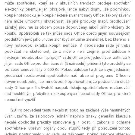
může spotřebitel, který se v aktuálních trendech prodeje spotřební
elektroniky orientuje jen okrajově, lehce nabýt dojmu, že podmínkou
koupě notebooku je i koupě některé z variant sady Office. Takový závěr v
něm může umocnit i skutečnost, že jiné produkty (např. prodloužení
záruky) jsou mu žalobcem pouze doporučeny, nikoli přímo vloženy do
košíku. Spotřebiteli se tak může sada Office oproti jiným souvisejícím
produktům jevit jako „nutné zlo“ (byť aktuálně zlevněné), bez kterého si
nový notebook zkrátka koupit nemůže. V neposlední řadě je třeba
poukázat na skutečnost, že z ničeho není zřejmé, proč žalobce k
některým notebookům „připojil“ sadu Office pro jednotlivce, zatímco k
jiným sadu Office pro domácnosti (5 uživatelů), přičemž tyto produkty se
od sebe cenově lišily o 600 Kč. Pokud žalobce tvrdí, že svým jednáním
předchází rozčarování spotřebitele nad absencí programu Office v
novém notebooku, lze mu důvodně oponovat tím, že podsunutím dražší
sady Office pro 5 uživatelů naopak riskuje spotřebitelovo rozčarování
nad nechtěným přebytkem zakoupených licencí sady Office, pro které
nemusí mít využití.
[28] Po provedení testu nekalosti soud na základě výše nastíněných
úvah uzavírá, že žalobcovo jednání naplnilo znaky generální
klauzule
nekalé obchodní praktiky stanovené § 4 odst. 1 zákona o ochraně
spotřebitele. Správní orgány obou stupňů tedy při posouzení tohoto
jednání postupovaly v souladu se zákonem, pokud žalobce shledaly