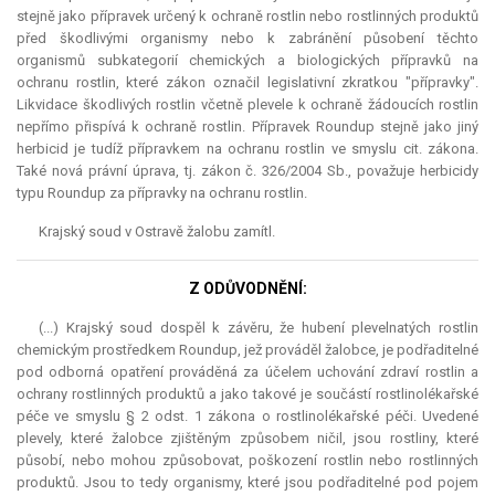
stejně jako přípravek určený k ochraně rostlin nebo rostlinných produktů
před škodlivými organismy nebo k zabránění působení těchto
organismů subkategorií chemických a biologických přípravků na
ochranu rostlin, které zákon označil legislativní zkratkou "přípravky".
Likvidace škodlivých rostlin včetně plevele k ochraně žádoucích rostlin
nepřímo přispívá k ochraně rostlin. Přípravek Roundup stejně jako jiný
herbicid je tudíž přípravkem na ochranu rostlin ve smyslu cit. zákona.
Také nová právní úprava, tj. zákon č. 326/2004 Sb., považuje herbicidy
typu Roundup za přípravky na ochranu rostlin.
Krajský soud v Ostravě žalobu zamítl.
Z ODŮVODNĚNÍ:
(...) Krajský soud dospěl k závěru, že hubení plevelnatých rostlin
chemickým prostředkem Roundup, jež prováděl žalobce, je podřaditelné
pod odborná opatření prováděná za účelem uchování zdraví rostlin a
ochrany rostlinných produktů a jako takové je součástí rostlinolékařské
péče ve smyslu § 2 odst. 1 zákona o rostlinolékařské péči. Uvedené
plevely, které žalobce zjištěným způsobem ničil, jsou rostliny, které
působí, nebo mohou způsobovat, poškození rostlin nebo rostlinných
produktů. Jsou to tedy organismy, které jsou podřaditelné pod pojem