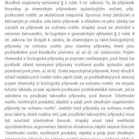
škodlivé organismy vymezený § 2 odst. 5 cit. zákona. To, že přípravek
Roundup je chemickým přípravkem způsobujícím zničení, příp.
poškození rostlin, je skutečnost nesporná. Spornou mezi žalobcem a
žalovaným je otázka, zda tento přípravek s ohledem na jeho účinky lze
označit za přípravek na ochranu rostlin. Krajský soud se ztotožnil s
názorem žalovaného, že logickým a gramatickým výkladem § 2 odst. 8
cit. zákona lze dospět k závěru, že chemickými (a také biologickými)
přípravky na ochranu rostlin jsou všechny přípravky, které jsou
podřaditelné pod kterékoliv písmeno a) až d) cit. ustanovení. Pojem
chemické a biologické přípravky je pojmem nadřazeným, pod který lze
podřadit cíleně vymezené přípravky rozlišené podle způsobu jejich
působení pod písm. a) až d). Zcela nepochybně přípravek, který slouží k
ničení nežádoucích rostlin nebo jejich částí, je podřaditelný pod obecný
pojem chemický či biologický přípravek na ochranu rostlin. Ve smyslu
tohoto výkladu je pak správné podřazení podnikatelské činnosti, jež je
založena na používání takového přípravku, pod živnost
"Ošetřování
rostlin, rostlinných produktů, objektů a půdy proti škodlivým organismům
přípravky na ochranu rostlin"
. Jestliže totiž přípravky na ochranu rostlin
jsou také ty, které rostliny ničí, pak používání takovýchto přípravků musí
být součástí předmětné živnosti. Krajský soud také neshledal
opodstatněnou argumentaci žalobce obsahovou náplní vázané živnosti
"Ošetřování rostlin, rostlinných produktů, objektů a půdy proti škodlivým