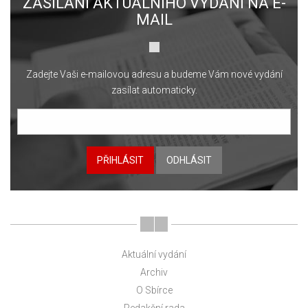
ZASÍLÁNÍ AKTUÁLNÍHO VYDÁNÍ NA E-
MAIL
Zadejte Vaši e-mailovou adresu a budeme Vám nové vydání
zasílat automaticky.
PŘIHLÁSIT
ODHLÁSIT
Aktuální vydání
Archiv
O Sbírce