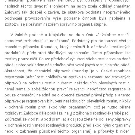
chemickým postřikem však nemohou být obsaženy v obsahových
náplních těchto živností s ohledem na jejich zcela odlišný charakter.
Žalovaný tak dospěl k závěru, že skutková podstata neoprávněného
podnikání provozováním výše popsané činnosti byla naplněna a
ztotožnil se s právním názorem správního orgánu I. stupně.
V žalobě podané u Krajského soudu v Ostravě žalobce označil
napadené rozhodnutí za nezákonné. Podstatný pro posouzení věci je
charakter přípravku Roundup, který neslouží k ošetřování rostlinných
produktů či půdy proti škodlivým organismům. Tímto přípravkem lze
rostliny pouze ničit. Pouze předchozí vyhubení všeho rostlinstva na dané
půdě je předpokladem následného pěstování jiných rostlin na této půdě.
Skutečnost, že chemický přípravek Roundup je v České republice
registrován Státní rostlinolékařskou správou v seznamu registrovaných
přípravků na ochranu rostlin hubením nežádoucích plevelných rostlin,
nemá sama o sobě žádnou právní relevanci, neboť tato registrace je
pouze orientační, nejedná se o obecně závazný právní předpis a tento
přípravek je registrován k hubení nežádoucích plevelných rostlin, nikoliv
k ochraně rostlin proti škodlivým organismům, což je nutno přísně
rozlišovat. Žalobce dále poukázal na § 2 zákona o rostlinolékařské péči.
Zdůraznil, že v odst. 8 pod písm. a) a d) jsou zřetelně odlišeny přípravky
k ochraně rostlin (nebo rostlinných produktů před škodlivými organismy
nebo k zabránění působení těchto organismů) a přípravky k ničení