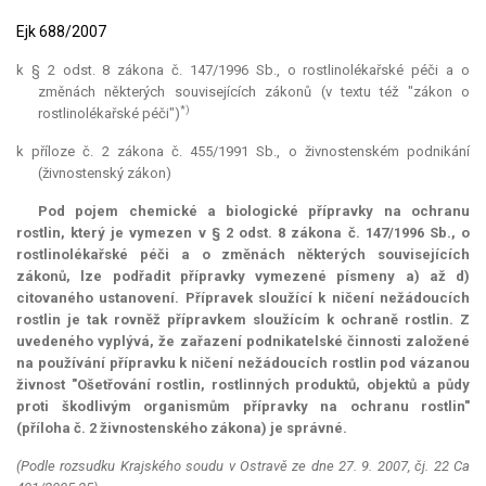
Ejk 688/2007
k § 2 odst. 8 zákona č. 147/1996 Sb., o rostlinolékařské péči a o
změnách některých souvisejících zákonů (v textu též "zákon o
*)
rostlinolékařské péči")
k příloze č. 2 zákona č. 455/1991 Sb., o živnostenském podnikání
(živnostenský zákon)
Pod pojem chemické a biologické přípravky na ochranu
rostlin, který je vymezen v § 2 odst. 8 zákona č. 147/1996 Sb., o
rostlinolékařské péči a o změnách některých souvisejících
zákonů, lze podřadit přípravky vymezené písmeny a) až d)
citovaného ustanovení. Přípravek sloužící k ničení nežádoucích
rostlin je tak rovněž přípravkem sloužícím k ochraně rostlin. Z
uvedeného vyplývá, že zařazení podnikatelské činnosti založené
na používání přípravku k ničení nežádoucích rostlin pod vázanou
živnost "Ošetřování rostlin, rostlinných produktů, objektů a půdy
proti škodlivým organismům přípravky na ochranu rostlin"
(příloha č. 2 živnostenského zákona) je správné.
(Podle rozsudku Krajského soudu v Ostravě ze dne 27. 9. 2007, čj. 22 Ca