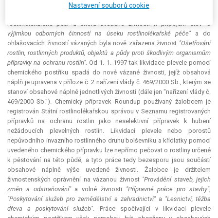
aplikaci prostředků určených na hubení škodlivých živočichů, rostlin a
Nastavení souborů cookie
mikroorganismů. S účinností od 1. 1. 1997 došlo zákonem o
rostlinolékařské péči u shora uvedené živnosti k připojení slov
"s
výjimkou odborných činností na úseku rostlinolékařské péče"
a do
ohlašovacích živností vázaných byla nově zařazena živnost
"Ošetřování
rostlin, rostlinných produktů, objektů a půdy proti škodlivým organismům
přípravky na ochranu rostlin"
. Od 1. 1. 1997 tak likvidace plevele pomocí
chemického postřiku spadá do nové vázané živnosti, jejíž obsahová
náplň je upravena v příloze č. 2 nařízení vlády č. 469/2000 Sb., kterým se
stanoví obsahové náplně jednotlivých živností (dále jen "nařízení vlády č.
469/2000 Sb."). Chemický přípravek Roundup používaný žalobcem je
registrován Státní rostlinolékařskou správou v Seznamu registrovaných
přípravků na ochranu rostlin jako neselektivní přípravek k hubení
nežádoucích plevelných rostlin. Likvidací plevele nebo porostů
nepůvodního invazního rostlinného druhu bolševníku a křídlatky pomocí
uvedeného chemického přípravku lze nepřímo pečovat o rostliny určené
k pěstování na této půdě, a tyto práce tedy bezesporu jsou součástí
obsahové náplně výše uvedené živnosti. Žalobce je držitelem
živnostenských oprávnění na vázanou živnost
"Provádění staveb, jejich
změn a odstraňování"
a volné živnosti
"Přípravné práce pro stavby"
,
"Poskytování služeb pro zemědělství a zahradnictví"
a
"Lesnictví, těžba
dřeva a poskytování služeb"
. Práce spočívající v likvidaci plevele