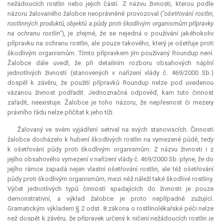
nežádoucích rostlin nebo jejich částí. Z názvu živnosti, kterou podle
názoru žalovaného žalobce neoprávněně provozoval (
"ošetřování rostlin,
rostlinných produktů, objektů a půdy proti škodlivým organismům přípravky
na ochranu rostlin"
), je zřejmé, že se nejedná o používání jakéhokoliv
přípravku na ochranu rostlin, ale pouze takového, který je ošetřuje proti
škodlivým organismům. Tímto přípravkem jím používaný Roundup není.
Žalobce dále uvedl, že při detailním rozboru obsahových náplní
jednotlivých živností (stanovených v nařízení vlády č. 469/2000 Sb.)
dospěl k závěru, že použití přípravků Roundup nelze pod uvedenou
vázanou živnost podřadit. Jednoznačná odpověď, kam tuto činnost
zařadit, neexistuje. Žalobce je toho názoru, že nepřesnost či mezery
právního řádu nelze přičítat k jeho tíži.
Žalovaný ve svém vyjádření setrval na svých stanoviscích. Činností
žalobce docházelo k hubení škodlivých rostlin na vymezené půdě, tedy
k ošetřování půdy proti škodlivým organismům. Z názvu živnosti i z
jejího obsahového vymezení v nařízení vlády č. 469/2000 Sb. plyne, že do
jejího rámce zapadá nejen vlastní ošetřování rostlin, ale též ošetřování
půdy proti škodlivým organismům, mezi něž náleží také škodlivé rostliny.
Výčet jednotlivých typů činností spadajících do živnosti je pouze
demonstrativní, a výklad žalobce je proto nepřípadně zužující.
Gramatickým výkladem § 2 odst. 8 zákona o rostlinolékařské péči nelze
než dospět k závěru, že přípravek určený k ničení nežádoucích rostlin je