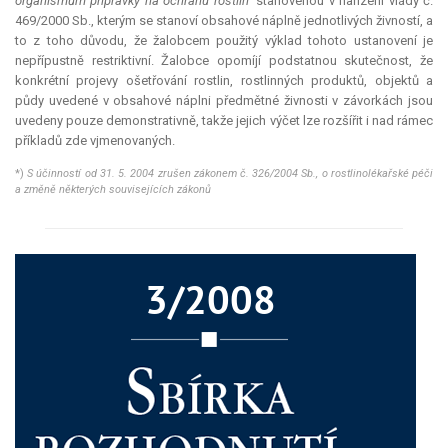
organismům přípravky na ochranu rostlin"
stanovenou v nařízení vlády č.
469/2000 Sb., kterým se stanoví obsahové náplně jednotlivých živností, a
to z toho důvodu, že žalobcem použitý výklad tohoto ustanovení je
nepřípustně
restriktivní
. Žalobce opomíjí podstatnou skutečnost, že
konkrétní projevy ošetřování rostlin, rostlinných produktů, objektů a
půdy uvedené v obsahové náplni předmětné živnosti v závorkách jsou
uvedeny pouze demonstrativně, takže jejich výčet lze rozšířit i nad rámec
příkladů zde vjmenovaných.
*)
S účinností od 31. 5. 2004 zrušen zákonem č. 326/2004 Sb., o rostlinolékařské péči
a změně některých souvisejících zákonů