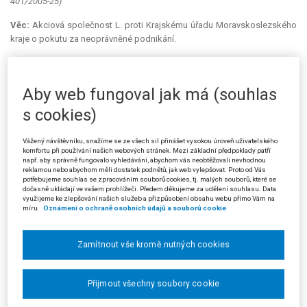
401/2005-25)
Věc:
Akciová společnost L. proti Krajskému úřadu Moravskoslezského
kraje o pokutu za neoprávněné podnikání.
Městský úřad Frýdek-Místek, živnostenský úřad, provedl u žalobce
kontrolu dodržování podmínek stanovených živnostenským zákonem,
Aby web fungoval jak má (souhlas
na jejímž základě bylo proti žalobci dne 27. 12. 2004 zahájeno správní
řízení ve věci provozování živnosti bez příslušného živnostenského
s cookies)
oprávnění (ošetřování rostlin proti škodlivým organismům metodou
postřiku pozemků chemickými přípravky). Rozhodnutím ze dne 23. 2.
Vážený návštěvníku, snažíme se ze všech sil přinášet vysokou úroveň uživatelského
2005 byla žalobci uložena pokuta ve výši 100 000 Kč.
komfortu při používání našich webových stránek. Mezi základní předpoklady patří
např. aby správně fungovalo vyhledávání, abychom vás neobtěžovali nevhodnou
Na základě odvolání žalobce žalovaný uvedené rozhodnutí dne 8. 6.
reklamou nebo abychom měli dostatek podnětů, jak web vylepšovat. Proto od Vás
potřebujeme souhlas se zpracováním souborů cookies, tj. malých souborů, které se
2005 zrušil a věc správnímu orgánu I. stupně vrátil k dalšímu projednání.
dočasně ukládají ve vašem prohlížeči. Předem děkujeme za udělení souhlasu. Data
využijeme ke zlepšování našich služeb a přizpůsobení obsahu webu přímo Vám na
Po doplnění skutkových okolností vydal správní orgán I. stupně dne
míru.
Oznámení o ochraně osobních údajů a souborů cookie
5. 8. 2005 rozhodnutí, kterým žalobci uložil pokutu ve stejné výši.
Proti tomuto rozhodnutí podal žalobce odvolání, které žalovaný dne
Zamítnout vše kromě nutných cookies
17. 10. 2005 zamítl. V období od 1. 1. 1992 do 31. 12. 1996 obsahovala
koncesovaná živnost
"Hubení škodlivých živočichů, rostlin a
Přijmout všechny soubory cookie
mikroorganismů a potlačování dalších škodlivých činitelů jedy, včetně
ochranné desinfekce, desinsekce a deratizace"
činnost spočívající v