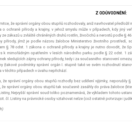
Z ODŮVODNĚNÍ:
itce, že správní orgány obou stupňů rozhodovaly, aniž navrhovatel předlož
 o ochraně přírody a krajiny, v jehož smyslu může v případech, kdy jiný ve
y ze zákazů u zvláště chráněných druhů rostlin, živočichů a nerostů podle § 46 
y přírody, jímž je podle názoru žalobce Ministerstvo životního prostředí, s
em § 78 odst. 1 zákona o ochraně přírody a krajiny je nutno dovodit, že
s k mimořádným opatřením v lesích národního parku podle § 22 odst. 1 zá
ek sledujících zájmy ochrany přírody, tedy i za současného stanovení omezu
iny (takové podmínky správní orgán I. stupně také ve svém rozhodnutí stanov
 v těchto případech v úvahu nepřichází.
, že správní orgány obou stupňů rozhodly bez udělení výjimky, neporušily § 
í, že správní orgány obou stupňů tak současně zasáhly do práva žalobce (kter
 Listiny, Nejvyšší správní soud toliko poznamenává, že výkladem tohoto ustanov
cit. čl. Listiny na právnické osoby vztahovat nelze (což ostatně potvrzuje i
judi
h)