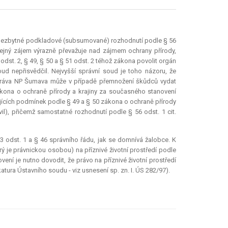
il nezbytné podkladové (subsumované) rozhodnutí podle § 56
řejný zájem výrazně převažuje nad zájmem ochrany přírody,
odst. 2, § 49, § 50 a § 51 odst. 2 téhož zákona povolit orgán
oud nepřisvědčil. Nejvyšší správní soud je toho názoru, že
 Správa NP Šumava může v případě přemnožení škůdců vydat
kona o ochraně přírody a krajiny za současného stanovení
jících podmínek podle § 49 a § 50 zákona o ochraně přírody
il), přičemž samostatné rozhodnutí podle § 56 odst. 1 cit.
3 odst. 1 a § 46 správního řádu, jak se domnívá žalobce. K
ý je právnickou osobou) na příznivé životní prostředí podle
ení je nutno dovodit, že právo na příznivé životní prostředí
katura
Ústavního soudu - viz usnesení sp. zn. I. ÚS 282/97).