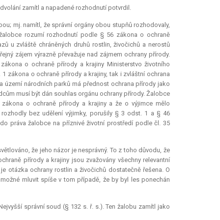
dvolání zamítl a napadené rozhodnutí potvrdil.
ou; mj. namítl, že správní orgány obou stupňů rozhodovaly,
m žalobce rozumí rozhodnutí podle § 56 zákona o ochraně
zů u zvláště chráněných druhů rostlin, živočichů a nerostů
veřejný zájem výrazně převažuje nad zájmem ochrany přírody.
kona o ochraně přírody a krajiny Ministerstvo životního
1 zákona o ochraně přírody a krajiny, tak i zvláštní ochrana
na území národních parků má přednost ochrana přírody jako
škůdcům musí být dán souhlas orgánu ochrany přírody. Žalobce
 zákona o ochraně přírody a krajiny a že o výjimce mělo
rozhodly bez udělení výjimky, porušily § 3 odst. 1 a § 46
 práva žalobce na příznivé životní prostředí podle čl. 35
větlováno, že jeho názor je nesprávný. To z toho důvodu, že
ochraně přírody a krajiny jsou zvažovány všechny
relevantní
í je otázka ochrany rostlin a živočichů dostatečně řešena. O
 možné mluvit spíše v tom případě, že by byl les ponechán
ejvyšší správní soud (§ 132 s. ř. s.). Ten žalobu zamítl jako