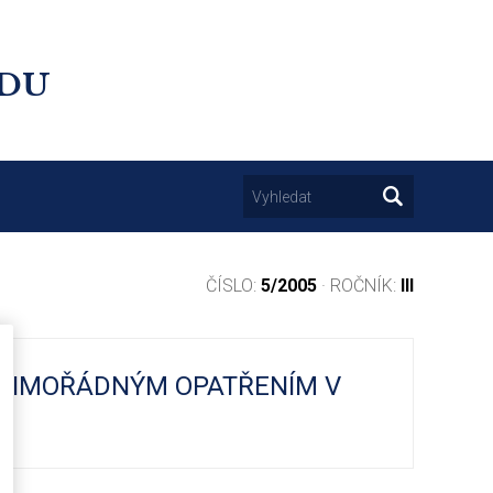
UDU
ČÍSLO:
5/2005
· ROČNÍK:
III
 MIMOŘÁDNÝM OPATŘENÍM V