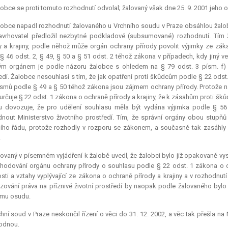
obce se proti tomuto rozhodnutí odvolal; žalovaný však dne 25. 9. 2001 jeho o
obce napadl rozhodnutí žalovaného u Vrchního soudu v Praze obsáhlou žalob
avrhovatel předložil nezbytné podkladové (subsumované) rozhodnutí. Tí
y a krajiny, podle něhož může orgán ochrany přírody povolit výjimky ze záka
§ 46 odst. 2, § 49, § 50 a § 51 odst. 2 téhož zákona v případech, kdy jiný 
m orgánem je podle názoru žalobce s ohledem na § 79 odst. 3 písm. f) zá
edí. Žalobce nesouhlasí s tím, že jak opatření proti škůdcům podle § 22 odst. 
smů podle § 49 a § 50 téhož zákona jsou zájmem ochrany přírody. Protože 
 určuje § 22 odst. 1 zákona o ochraně přírody a krajiny, že k zásahům proti 
 dovozuje, že pro udělení souhlasu měla být vydána výjimka podle § 56
nout Ministerstvo životního prostředí. Tím, že správní orgány obou stupňů 
ího řádu, protože rozhodly v rozporu se zákonem, a současně tak zasáhly do
.
ovaný v písemném vyjádření k žalobě uvedl, že žalobci bylo již opakovaně vys
zhodování orgánu ochrany přírody o souhlasu podle § 22 odst. 1 zákona o 
sti a vztahy vyplývající ze zákona o ochraně přírody a krajiny a v rozhodnut
ování práva na příznivé životní prostředí by naopak podle žalovaného bylo
ímu osudu.
hní soud v Praze neskončil řízení o věci do 31. 12. 2002, a věc tak přešla na N
odnou.