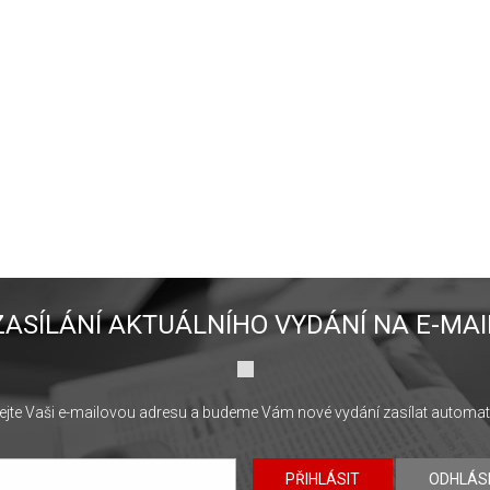
ZASÍLÁNÍ AKTUÁLNÍHO VYDÁNÍ NA E-MAI
jte Vaši e-mailovou adresu a budeme Vám nové vydání zasílat automat
PŘIHLÁSIT
ODHLÁS