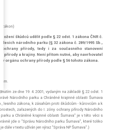
ní zákon)
ožení škůdců udělit podle § 22 odst. 1 zákona ČNR č.
v lesích národního parku (§ 32 zákona č. 289/1995 Sb.,
 ochrany přírody, tedy i za současného stanovení
ě přírody a krajiny. Není přitom nutné, aby navrhovatel
coby orgánu ochrany přírody podle § 56 tohoto zákona.
dcům.
dnutím ze dne 19. 4. 2001, vydaným na základě § 22 odst. 1
Správě Národního parku a Chráněné krajinné oblasti Šumava
 Sb., lesního zákona, k zásahům proti škůdcům - kůrovcům a k
rostech, zařazených do I. zóny ochrany přírody Národního
arku a Chráněné krajinné oblasti Šumava" je v této věci s
rávně jde o "Správu Národního parku Šumava", které toliko
e dále v textu užíván jen výraz "Správa NP Šumava".)