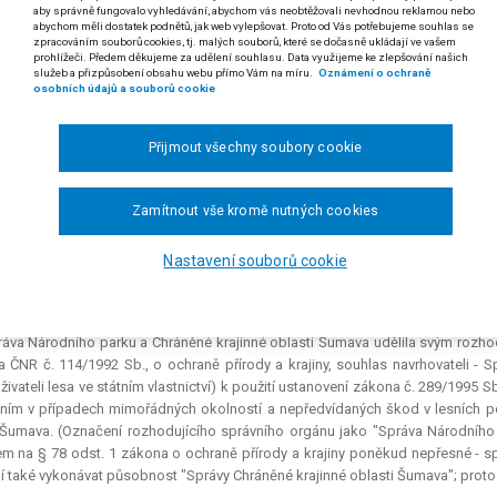
aby správně fungovalo vyhledávání, abychom vás neobtěžovali nevhodnou reklamou nebo
/2005
abychom měli dostatek podnětů, jak web vylepšovat. Proto od Vás potřebujeme souhlas se
zpracováním souborů cookies, tj. malých souborů, které se dočasně ukládají ve vašem
prohlížeči. Předem děkujeme za udělení souhlasu. Data využijeme ke zlepšování našich
 odst. 1 a § 56 zákona ČNR č. 114/1992 Sb., o ochraně přírody a krajiny
služeb a přizpůsobení obsahu webu přímo Vám na míru.
Oznámení o ochraně
osobních údajů a souborů cookie
 zákona č. 289/1995 Sb., o lesích a o změně a doplnění některých zákonů (les
ráva národního parku jako orgán ochrany přírody může v případě přemn
Přijmout všechny soubory cookie
992 Sb., o ochraně přírody a krajiny, souhlas k mimořádným opatřením 
ho zákona) za současného stanovení podmínek sledujících zájmy
ících podmínek podle § 49 a § 50 zákona ČNR č. 114/1992 Sb., o ochran
Zamítnout vše kromě nutných cookies
žil k řízení jako podklad rozhodnutí Ministerstva životního prostředí 
Nastavení souborů cookie
 rozsudku Nejvyššího správního soudu ze dne 16. 7. 2004, čj. 5 A 151/2001-56)
polek D. proti Ministerstvu životního prostředí o souhlas k zásahům proti šků
áva Národního parku a Chráněné krajinné oblasti Šumava udělila svým rozho
 ČNR č. 114/1992 Sb., o ochraně přírody a krajiny, souhlas navrhovateli - 
uživateli lesa ve státním vlastnictví) k použití ustanovení zákona č. 289/1995
ním v případech mimořádných okolností a nepředvídaných škod v lesních po
Šumava. (Označení rozhodujícího správního orgánu jako "Správa Národního p
m na § 78 odst. 1 zákona o ochraně přírody a krajiny poněkud nepřesné - sp
ší také vykonávat působnost "Správy Chráněné krajinné oblasti Šumava"; proto j