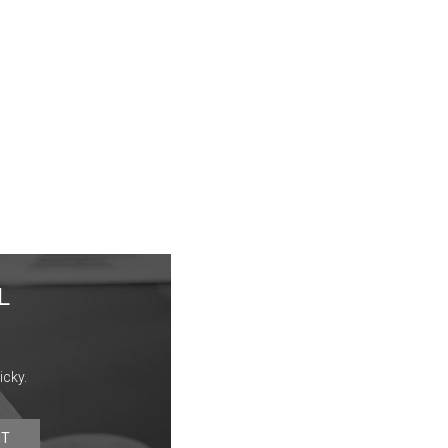
L
icky.
IT