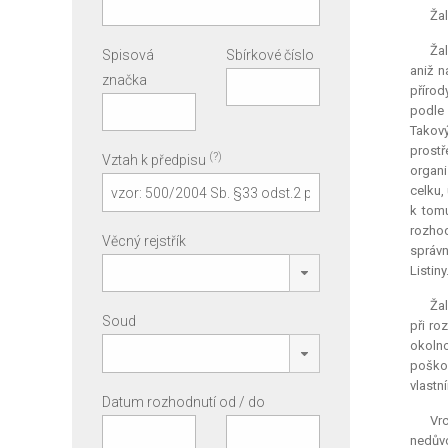
Žal
Žal
Spisová
Sbírkové číslo
aniž n
značka
přírod
podle 
Takový
prostř
(?)
Vztah k předpisu
organi
celku,
k tomu
rozhod
Věcný rejstřík
správn
Listiny
Žal
Soud
při ro
okolno
poškoz
vlastn
Datum rozhodnutí od / do
Vrc
nedův