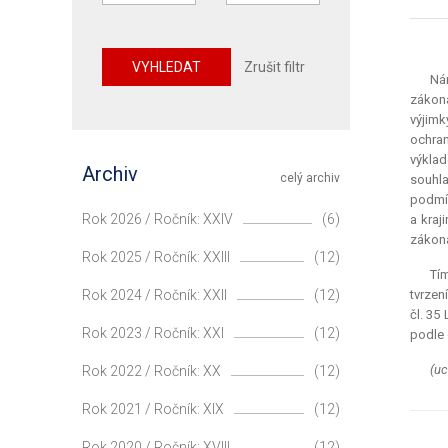
VYHLEDAT
Zrušit filtr
Nám
zákona
výjimk
ochran
výklad
Archiv
celý archiv
souhla
podmín
Rok 2026 / Ročník: XXIV
(6)
a kraj
zákona
Rok 2025 / Ročník: XXIII
(12)
Tím
Rok 2024 / Ročník: XXII
(12)
tvrzen
čl. 35
Rok 2023 / Ročník: XXI
(12)
podle 
(uc
Rok 2022 / Ročník: XX
(12)
Rok 2021 / Ročník: XIX
(12)
Rok 2020 / Ročník: XVIII
(12)