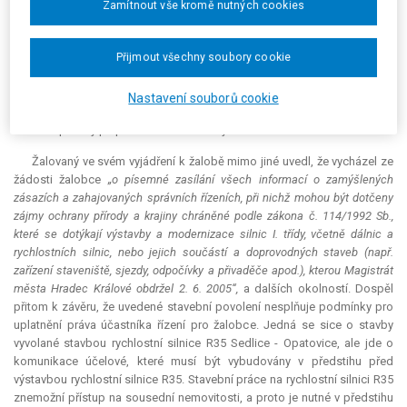
neboť oznámení o zahájení stavebního řízení veřejnou vyhláškou,
Zamítnout vše kromě nutných cookies
vyvěšenou na úřední desce, nemohlo postup předvídaný § 70 odst. 2
citovaného zákona nahradit. V důsledku toho ale byla žalobci
znemožněna řádná účast na řízení, protože se k ní přihlásil až dne 30. 8.
Přijmout všechny soubory cookie
2005, a to až zároveň s podáním odvolání proti již vydanému
prvoinstančnímu rozhodnutí. Tímto postupem ale byla veřejnost v
Nastavení souborů cookie
rozporu s § 70 odst. 1 zákona č. 114/1992 Sb. vyloučena z účasti na
ochraně přírody při povolení dané stavby.
Žalovaný ve svém vyjádření k žalobě mimo jiné uvedl, že vycházel ze
žádosti žalobce
„o písemné zasílání všech informací o zamýšlených
zásazích a zahajovaných správních řízeních, při nichž mohou být dotčeny
zájmy ochrany přírody a krajiny chráněné podle zákona č. 114/1992 Sb.,
které se dotýkají výstavby a modernizace silnic I. třídy, včetně dálnic a
rychlostních silnic, nebo jejich součástí a doprovodných staveb (např.
zařízení staveniště, sjezdy, odpočívky a přivaděče apod.), kterou Magistrát
města Hradec Králové obdržel 2. 6. 2005“,
a dalších okolností. Dospěl
přitom k závěru, že uvedené stavební povolení nesplňuje podmínky pro
uplatnění práva účastníka řízení pro žalobce. Jedná se sice o stavby
vyvolané stavbou rychlostní silnice R35 Sedlice - Opatovice, ale jde o
komunikace účelové, které musí být vybudovány v předstihu před
výstavbou rychlostní silnice R35. Stavební práce na rychlostní silnici R35
znemožní přístup na sousední nemovitosti, a proto je nutné v předstihu