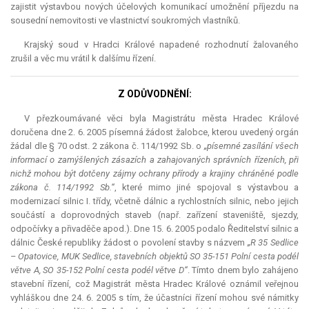
zajistit výstavbou nových účelových komunikací umožnění příjezdu na
sousední nemovitosti ve vlastnictví soukromých vlastníků.
Krajský soud v Hradci Králové napadené rozhodnutí žalovaného
zrušil a věc mu vrátil k dalšímu řízení.
Z ODŮVODNĚNÍ:
V přezkoumávané věci byla Magistrátu města Hradec Králové
doručena dne 2. 6. 2005 písemná žádost žalobce, kterou uvedený orgán
žádal dle § 70 odst. 2 zákona č. 114/1992 Sb. o
„písemné zasílání všech
informací o zamýšlených zásazích a zahajovaných správních řízeních, při
nichž mohou být dotčeny zájmy ochrany přírody a krajiny chráněné podle
zákona č. 114/1992 Sb.“
, které mimo jiné spojoval s výstavbou a
modernizací silnic I. třídy, včetně dálnic a rychlostních silnic, nebo jejich
součástí a doprovodných staveb (např. zařízení staveniště, sjezdy,
odpočívky a přivaděče apod.). Dne 15. 6. 2005 podalo Ředitelství silnic a
dálnic České republiky žádost o povolení stavby s názvem
„R 35 Sedlice
– Opatovice, MUK Sedlice, stavebních objektů SO 35-151 Polní cesta podél
větve A, SO 35-152 Polní cesta podél větve D“
. Tímto dnem bylo zahájeno
stavební řízení, což Magistrát města Hradec Králové oznámil veřejnou
vyhláškou dne 24. 6. 2005 s tím, že účastníci řízení mohou své námitky