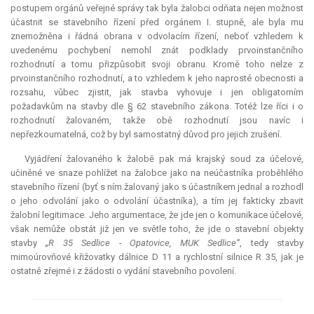
postupem orgánů veřejné správy tak byla žalobci odňata nejen možnost
účastnit se stavebního řízení před orgánem I. stupně, ale byla mu
znemožněna i řádná obrana v odvolacím řízení, neboť vzhledem k
uvedenému pochybení nemohl znát podklady prvoinstančního
rozhodnutí a tomu přizpůsobit svoji obranu. Kromě toho nelze z
prvoinstančního rozhodnutí, a to vzhledem k jeho naprosté obecnosti a
rozsahu, vůbec zjistit, jak stavba vyhovuje i jen obligatorním
požadavkům na stavby dle § 62 stavebního zákona. Totéž lze říci i o
rozhodnutí žalovaném, takže obě rozhodnutí jsou navíc i
nepřezkoumatelná, což by byl samostatný důvod pro jejich zrušení.
Vyjádření žalovaného k žalobě pak má krajský soud za účelové,
učiněné ve snaze pohlížet na žalobce jako na neúčastníka proběhlého
stavebního řízení (byť s ním žalovaný jako s účastníkem jednal a rozhodl
o jeho odvolání jako o odvolání účastníka), a tím jej fakticky zbavit
žalobní legitimace. Jeho argumentace, že jde jen o komunikace účelové,
však nemůže obstát již jen ve světle toho, že jde o stavební objekty
stavby
„R 35 Sedlice - Opatovice, MUK Sedlice“
, tedy stavby
mimoúrovňové křižovatky dálnice D 11 a rychlostní silnice R 35, jak je
ostatně zřejmé i z žádosti o vydání stavebního povolení.