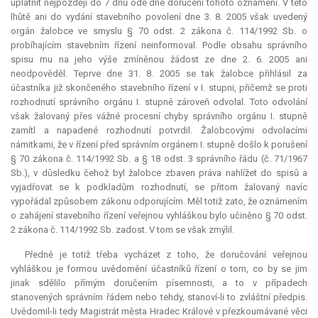
uplatnit nejpozději do 7 dnů ode dne doručení tohoto oznámení. V této
lhůtě ani do vydání stavebního povolení dne 3. 8. 2005 však uvedený
orgán žalobce ve smyslu § 70 odst. 2 zákona č. 114/1992 Sb. o
probíhajícím stavebním řízení neinformoval. Podle obsahu správního
spisu mu na jeho výše zmíněnou žádost ze dne 2. 6. 2005 ani
neodpověděl. Teprve dne 31. 8. 2005 se tak žalobce přihlásil za
účastníka již skončeného stavebního řízení v I. stupni, přičemž se proti
rozhodnutí správního orgánu I. stupně zároveň odvolal. Toto odvolání
však žalovaný přes vážné procesní chyby správního orgánu I. stupně
zamítl a napadené rozhodnutí potvrdil. Žalobcovými odvolacími
námitkami, že v řízení před správním orgánem I. stupně došlo k porušení
§ 70 zákona č. 114/1992 Sb. a § 18 odst. 3 správního řádu (č. 71/1967
Sb.), v důsledku čehož byl žalobce zbaven práva nahlížet do spisů a
vyjadřovat se k podkladům rozhodnutí, se přitom žalovaný navíc
vypořádal způsobem zákonu odporujícím. Měl totiž zato, že oznámením
o zahájení stavebního řízení veřejnou vyhláškou bylo učiněno § 70 odst.
2 zákona č. 114/1992 Sb. zadost. V tom se však zmýlil.
Předně je totiž třeba vycházet z toho, že doručování veřejnou
vyhláškou je formou uvědomění účastníků řízení o tom, co by se jim
jinak sdělilo přímým doručením písemnosti, a to v případech
stanovených správním řádem nebo tehdy, stanoví-li to zvláštní předpis.
Uvědomil-li tedy Magistrát města Hradec Králové v přezkoumávané věci