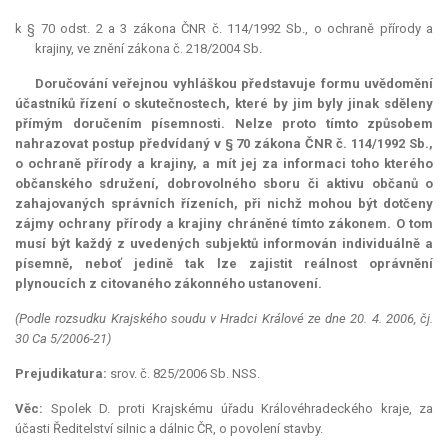
k § 70 odst. 2 a 3 zákona ČNR č. 114/1992 Sb., o ochraně přírody a
krajiny, ve znění zákona č. 218/2004 Sb.
Doručování veřejnou vyhláškou představuje formu uvědomění
účastníků řízení o skutečnostech, které by jim byly jinak sděleny
přímým doručením písemnosti. Nelze proto tímto způsobem
nahrazovat postup předvídaný v § 70 zákona ČNR č. 114/1992 Sb.,
o ochraně přírody a krajiny, a mít jej za informaci toho kterého
občanského sdružení, dobrovolného sboru či aktivu občanů o
zahajovaných správních řízeních, při nichž mohou být dotčeny
zájmy ochrany přírody a krajiny chráněné tímto zákonem. O tom
musí být každý z uvedených subjektů informován individuálně a
písemně, neboť jedině tak lze zajistit reálnost oprávnění
plynoucích z citovaného zákonného ustanovení.
(Podle rozsudku Krajského soudu v Hradci Králové ze dne 20. 4. 2006, čj.
30 Ca 5/2006-21)
Prejudikatura:
srov. č. 825/2006 Sb. NSS.
Věc:
Spolek D. proti Krajskému úřadu Královéhradeckého kraje, za
účasti Ředitelství silnic a dálnic ČR, o povolení stavby.