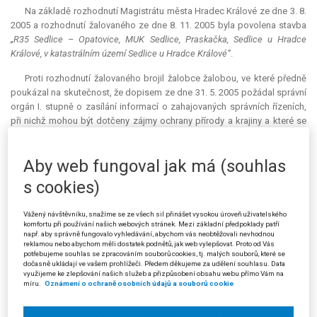
Na základě rozhodnutí Magistrátu města Hradec Králové ze dne 3. 8.
2005 a rozhodnutí žalovaného ze dne 8. 11. 2005 byla povolena stavba
„R35 Sedlice – Opatovice, MUK Sedlice, Praskačka, Sedlice u Hradce
Králové, v katastrálním území Sedlice u Hradce Králové“
.
Proti rozhodnutí žalovaného brojil žalobce žalobou, ve které předně
poukázal na skutečnost, že dopisem ze dne 31. 5. 2005 požádal správní
orgán I. stupně o zasílání informací o zahajovaných správních řízeních,
při nichž mohou být dotčeny zájmy ochrany přírody a krajiny a které se
týkají mj. výstavby a modernizace silnic I. třídy, včetně dálnic a
rychlostních silnic, nebo jejich součástí a doprovodných staveb. Poté
Aby web fungoval jak má (souhlas
obdržel správní orgán I. stupně dne 16. 6. 2005 žádost investora stavby
(Ředitelství silnic a dálnic ČR) o vydání stavebního povolení na výše
s cookies)
uvedenou stavbu. O zahájení stavebního řízení však žalobce nebyl
písemně informován, takže se ani nemohl dle § 70 odst. 3 zákona č.
Vážený návštěvníku, snažíme se ze všech sil přinášet vysokou úroveň uživatelského
114/1992 Sb. přihlásit za účastníka tohoto stavebního řízení. Správní
komfortu při používání našich webových stránek. Mezi základní předpoklady patří
orgán I. stupně totiž oznámil zahájení stavebního řízení pouze veřejnou
např. aby správně fungovalo vyhledávání, abychom vás neobtěžovali nevhodnou
reklamou nebo abychom měli dostatek podnětů, jak web vylepšovat. Proto od Vás
vyhláškou, aniž by o tom žalobce ve smyslu § 70 odst. 2 citovaného
potřebujeme souhlas se zpracováním souborů cookies, tj. malých souborů, které se
zákona písemně informoval. Přitom právě na tuto skutečnost je podle §
dočasně ukládají ve vašem prohlížeči. Předem děkujeme za udělení souhlasu. Data
využijeme ke zlepšování našich služeb a přizpůsobení obsahu webu přímo Vám na
70 tohoto zákona vázána možnost občanských sdružení účastnit se
míru.
Oznámení o ochraně osobních údajů a souborů cookie
správních řízení majících dopady na přírodu a krajinu. Podle žalobce tak
správní orgán I. stupně vůči němu nesplnil svoji informační povinnost,