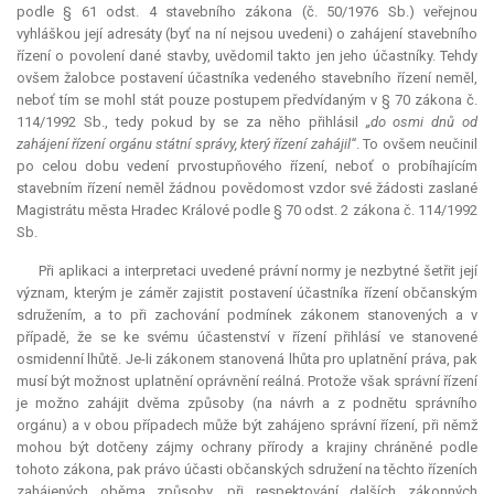
podle § 61 odst. 4 stavebního zákona (č. 50/1976 Sb.) veřejnou
vyhláškou její adresáty (byť na ní nejsou uvedeni) o zahájení stavebního
řízení o povolení dané stavby, uvědomil takto jen jeho účastníky. Tehdy
ovšem žalobce postavení účastníka vedeného stavebního řízení neměl,
neboť tím se mohl stát pouze postupem předvídaným v § 70 zákona č.
114/1992 Sb., tedy pokud by se za něho přihlásil
„do osmi dnů od
zahájení řízení orgánu státní správy, který řízení zahájil“
. To ovšem neučinil
po celou dobu vedení prvostupňového řízení, neboť o probíhajícím
stavebním řízení neměl žádnou povědomost vzdor své žádosti zaslané
Magistrátu města Hradec Králové podle § 70 odst. 2 zákona č. 114/1992
Sb.
Při aplikaci a interpretaci uvedené právní normy je nezbytné šetřit její
význam, kterým je záměr zajistit postavení účastníka řízení občanským
sdružením, a to při zachování podmínek zákonem stanovených a v
případě, že se ke svému účastenství v řízení přihlásí ve stanovené
osmidenní lhůtě. Je-li zákonem stanovená lhůta pro uplatnění práva, pak
musí být možnost uplatnění oprávnění reálná. Protože však správní řízení
je možno zahájit dvěma způsoby (na návrh a z podnětu správního
orgánu) a v obou případech může být zahájeno správní řízení, při němž
mohou být dotčeny zájmy ochrany přírody a krajiny chráněné podle
tohoto zákona, pak právo účasti občanských sdružení na těchto řízeních
zahájených oběma způsoby, při respektování dalších zákonných