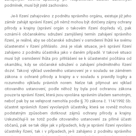
podmínek, musí být jistě zachováno.
Je-li řízení zahajováno z podnětu správního orgánu, existuje již jeho
záměr zahájit správní řízení, při němž mohou být dotčeny zájmy ochrany
přírody a krajiny (správní orgán o takovém řízení dopředu ví), pak
oznámí-li občanskému sdružení zamýšlený termín zahájení správního
řízení, je reálné, aby se občanské sdružení v osmidenní lhůtě ke svému
účastenství v řízení přihlásilo. Jiná je však situace, je-li správní řízení
zahájeno z podnětu účastníka jako v daném případě. V takové situaci
musí být osmidenní lhůta pro přihlášení se k účastenství počítána od
okamžiku, kdy se občanské sdružení o zahájení předmětného řízení
dozví. Takový výklad uvedeného ustanovení je v souladu se záměrem
zákona o ochraně přírody a krajiny a v souladu s pravidly logiky a
rozumného výkladu právních norem. Nelze tak přijmout ani výklad
citovaného ustanovení, podle něhož by byla pod ochranou zákona
pouze ta správní řízení, která jsou vyvolána správním úřadem samotným,
neboť pak by se veřejnost nemohla podle § 70 zákona č. 114/1992 Sb.
účastnit správních řízení vyvolaných účastníky, která se rovněž mohou
podstatným způsobem dotknout zájmů ochrany přírody a krajiny.
Uskutečňují-li se totiž podle citovaného ustanovení za přímé účasti
občanů, pak se tak děje jak v případech, kdy je správní řízení vyvoláno
účastníky řízení, tak i v případech, je-li zahájeno z podnětu správního