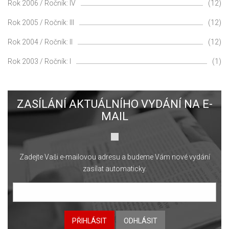
Rok 2006 / Ročník: IV
(12)
Rok 2005 / Ročník: III
(12)
Rok 2004 / Ročník: II
(12)
Rok 2003 / Ročník: I
(1)
ZASÍLÁNÍ AKTUÁLNÍHO VYDÁNÍ NA E-
MAIL
Zadejte Vaši e-mailovou adresu a budeme Vám nové vydání
zasílat automaticky.
PŘIHLÁSIT
ODHLÁSIT