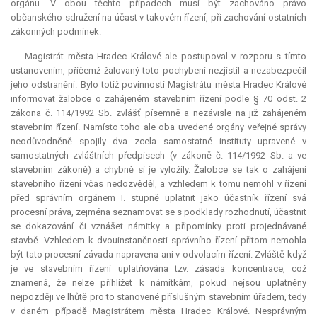
orgánu. V obou těchto případech musí být zachováno právo
občanského sdružení na účast v takovém řízení, při zachování ostatních
zákonných podmínek.
Magistrát města Hradec Králové ale postupoval v rozporu s tímto
ustanovením, přičemž žalovaný toto pochybení nezjistil a nezabezpečil
jeho odstranění. Bylo totiž povinností Magistrátu města Hradec Králové
informovat žalobce o zahájeném stavebním řízení podle § 70 odst. 2
zákona č. 114/1992 Sb. zvlášť písemně a nezávisle na již zahájeném
stavebním řízení. Namísto toho ale oba uvedené orgány veřejné správy
neodůvodněně spojily dva zcela samostatné instituty upravené v
samostatných zvláštních předpisech (v zákoně č. 114/1992 Sb. a ve
stavebním zákoně) a chybně si je vyložily. Žalobce se tak o zahájení
stavebního řízení včas nedozvěděl, a vzhledem k tomu nemohl v řízení
před správním orgánem I. stupně uplatnit jako účastník řízení svá
procesní práva, zejména seznamovat se s podklady rozhodnutí, účastnit
se dokazování či vznášet námitky a připomínky proti projednávané
stavbě. Vzhledem k dvouinstančnosti správního řízení přitom nemohla
být tato procesní závada napravena ani v odvolacím řízení. Zvláště když
je ve stavebním řízení uplatňována tzv. zásada koncentrace, což
znamená, že nelze přihlížet k námitkám, pokud nejsou uplatněny
nejpozději ve lhůtě pro to stanovené příslušným stavebním úřadem, tedy
v daném případě Magistrátem města Hradec Králové. Nesprávným