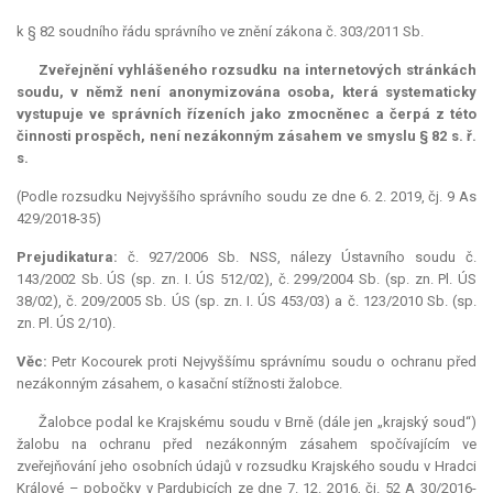
k § 82 soudního řádu správního ve znění zákona č. 303/2011 Sb.
Zveřejnění vyhlášeného rozsudku na internetových stránkách
soudu, v němž není anonymizována osoba, která systematicky
vystupuje ve správních řízeních jako zmocněnec a čerpá z této
činnosti prospěch, není nezákonným zásahem ve smyslu § 82 s. ř.
s.
(Podle rozsudku Nejvyššího správního soudu ze dne 6. 2. 2019, čj. 9 As
429/2018-35)
Prejudikatura:
č. 927/2006 Sb. NSS,
nálezy Ústavního soudu č.
143/2002 Sb. ÚS (sp. zn. I. ÚS 512/02), č. 299/2004 Sb. (sp. zn. Pl. ÚS
38/02),
č. 209/2005 Sb. ÚS (sp. zn. I. ÚS 453/03) a č. 123/2010 Sb. (sp.
zn. Pl. ÚS 2/10).
Věc:
Petr Kocourek proti Nejvyššímu správnímu soudu o ochranu před
nezákonným zásahem, o kasační stížnosti žalobce.
Žalobce podal ke Krajskému soudu v Brně (dále jen „krajský soud“)
žalobu na ochranu před nezákonným zásahem spočívajícím ve
zveřejňování jeho osobních údajů v rozsudku Krajského soudu v Hradci
Králové – pobočky v Pardubicích ze dne 7. 12. 2016, čj. 52 A 30/2016-