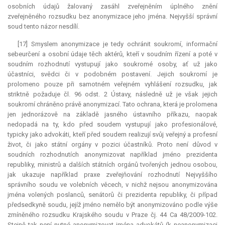
osobních údajů žalovaný zasáhl zveřejněním úplného znění
zveřejněného rozsudku bez anonymizace jeho jména. Nejvyšší správní
soud tento názor nesdílí.
[17] Smyslem anonymizace je tedy ochránit soukromí, informační
sebeurčení a osobní údaje těch aktérů, kteří v soudním řízení a poté v
soudním rozhodnutí vystupují jako soukromé osoby, ať už jako
účastníci, svědci či v podobném postavení. Jejich soukromí je
prolomeno pouze při samotném veřejném vyhlášení rozsudku, jak
striktně požaduje čl. 96 odst. 2 Ústavy, následně už je však jejich
soukromí chráněno právě anonymizací. Tato ochrana, která je prolomena
jen jednorázově na základě jasného ústavního příkazu, naopak
nedopadá na ty, kdo před soudem vystupují jako profesionálové,
typicky jako advokáti, kteří před soudem realizují svůj veřejný a profesní
život, či jako státní orgány v pozici účastníků. Proto není důvod v
soudních rozhodnutích anonymizovat například jméno prezidenta
republiky, ministrů a dalších státních orgánů tvořených jednou osobou,
jak ukazuje například praxe zveřejňování rozhodnutí Nejvyššího
správního soudu ve volebních věcech, v nichž nejsou anonymizována
jména volených poslanců, senátorů či prezidenta republiky, či případ
předsedkyně soudu, jejíž jméno nemělo být anonymizováno podle výše
zmíněného rozsudku Krajského soudu v Praze čj. 44 Ca 48/2009-102.
Stejně tak není nutné anonymizovat jména advokátů (k neanonymizaci