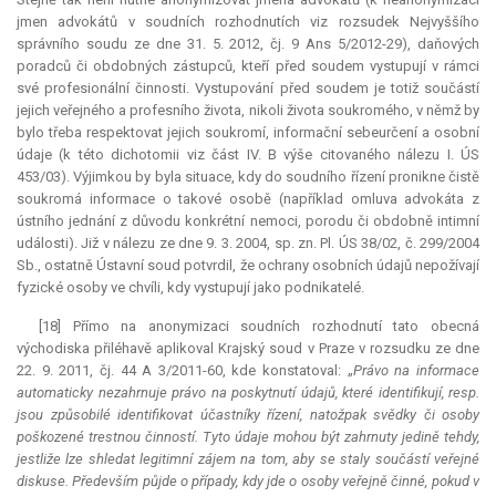
jmen advokátů v soudních rozhodnutích viz rozsudek Nejvyššího
správního soudu ze dne 31. 5. 2012, čj. 9 Ans 5/2012-29), daňových
poradců či obdobných zástupců, kteří před soudem vystupují v rámci
své profesionální činnosti. Vystupování před soudem je totiž součástí
jejich veřejného a profesního života, nikoli života soukromého, v němž by
bylo třeba respektovat jejich soukromí, informační sebeurčení a osobní
údaje (k této dichotomii viz část IV. B výše citovaného nálezu I. ÚS
453/03). Výjimkou by byla situace, kdy do soudního řízení pronikne čistě
soukromá informace o takové osobě (například omluva advokáta z
ústního jednání z důvodu konkrétní nemoci, porodu či obdobně intimní
události). Již v nálezu ze dne 9. 3. 2004, sp. zn. Pl. ÚS 38/02, č. 299/2004
Sb., ostatně Ústavní soud potvrdil, že ochrany osobních údajů nepožívají
fyzické osoby ve chvíli, kdy vystupují jako podnikatelé.
[18] Přímo na anonymizaci soudních rozhodnutí tato obecná
východiska přiléhavě aplikoval Krajský soud v Praze v rozsudku ze dne
22. 9. 2011, čj. 44 A 3/2011-60, kde konstatoval: „
Právo na informace
automaticky nezahrnuje právo na poskytnutí údajů, které identifikují, resp.
jsou způsobilé identifikovat účastníky řízení, natožpak svědky či osoby
poškozené trestnou činností. Tyto údaje mohou být zahrnuty jedině tehdy,
jestliže lze shledat legitimní zájem na tom, aby se staly součástí veřejné
diskuse. Především půjde o případy, kdy jde o osoby veřejně činné, pokud v