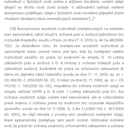
rozhodnutí u fyzických osob jména a příjmení iniciálami; ostatní údaje
týkající se těchto osob zcela smaže. V odůvodnění nahradí veškeré
anonymizaci podléhající údaje u fyzických osob iniciálami, případně jinými
vhodnými zkratkami, které znemožní jejich ztotožnění
[…].“
[16] Anonymizace soudních rozhodnutí zveřejňovaných na internetu
není samoúčelná, nýbrž slouží k ochraně práv a svobod jednotlivce (viz
rozsudek Krajského soudu v Praze ze dne 27. 5. 2010, čj. 44 Ca 48/2009-
102). Je důsledkem toho, že zveřejňování soudních rozhodnutí je
samozřejmě nutno omezit mimo jiné tam, kde by zveřejnění celého
rozhodnutí zasáhlo do práva na soukromí ve smyslu čl. 10 Listiny
základních práv a svobod a čl. 8 Úmluvy o ochraně lidských práv a
základních svobod, konkrétně do práva na informační sebeurčení (k
němu viz zejména nález Ústavního soudu ze dne 11. 11. 2005, sp. zn. I.
ÚS 453/03, č. 209/2005 Sb. ÚS, či nález ze dne 20. 11. 2002, sp. zn. I. ÚS
512/02, č. 143/2002 Sb. ÚS), respektive do ochrany osobních údajů ve
smyslu nařízení GDPR a čl. 8 odst. 1 Listiny základních práv EU. Ani
ochrana osobních údajů ovšem není samoúčelná, ale je odůvodněna
právě snahou o ochranu práva na soukromí (viz rozsudek Nejvyššího
správního soudu ze dne 10. 5. 2006, čj. 3 As 21/2005-105, č. 927/2006
Sb. NSS), do nějž nemůže z povahy věci zasáhnout zveřejnění údajů,
které systematicky zveřejňuje sám jejich nositel. Stěžovatel nicméně
tvrdí, že právě do ochrany soukromí, informačního sebeurčení a ochrany