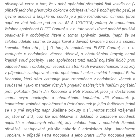
překvapivá verze o tom, že v době spáchání přestupků řídil vozidlo on (v
případě jednoho přestupku dokonce odchytával volně pobíhajícího psa), je
zjevně účelová a krajskému soudu je z jeho rozhodovací činnosti (srov.
např. ve věci řešené pod sp. zn. 52 A 100/2015) známo, že zmocněnec
žalobce společnost FLEET Control, s. r. o. tuto verzi v různé podobě používá
opakovaně v obdobných
řízení
o tomto správním deliktu (např. že se
žalobci udělalo špatně, že zaparkoval z důvodů krvácení z nosu a snížení
krevního tlaku atd.).
[…]
O tom, že společnost FLEET Control, s. r. o.
zastupuje v obdobných věcech účelově, s obstrukčními úmysly, nemá
krajský soud pochyby. Tato společnost totiž nabízí pojištění řidičů proti
odpovědnosti v obdobných věcech na stránkách www.nechcipokutu.cz, kdy
v případech zastupování touto společností nelze nevidět i spojení Petra
Kocourka, který sám vystupuje jako zmocněnec v obdobných věcech a
současně i jako manažer různých projektů nabízejících řidičům pojištění
proti pokutám (bratři Jiří Kocourek a Petr Kocourek jsou již dostatečně
známí svým účelovým a obstrukčním jednáním; Jiří Kocourek je
jednatelem zmíněné společnosti a Petr Kocourek je jejím ředitelem, jedná
se i o jiné projekty, např. ‚
Řešíme pokuty o.s.‘
, ‚
Motoristická vzájemná
pojišťovna
‘ atd., což lze identifikovat z dokladů o zaplacení soudních
poplatků v obdobných věcech), kdy žalobci jsou v soudních řízeních
převážně zastupováni ‚
nikoliv náhodou
‘ advokátem Mgr. Jaroslavem
Topolem. V případě Petra Kocourka a jeho bratra Jiřího Kocourka jejich