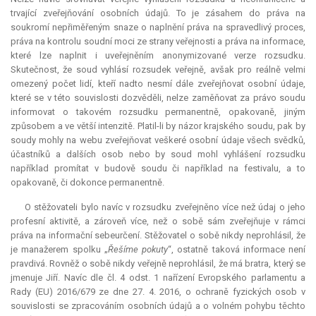
trvající zveřejňování osobních údajů. To je zásahem do práva na
soukromí nepřiměřeným snaze o naplnění práva na spravedlivý proces,
práva na kontrolu soudní moci ze strany veřejnosti a práva na informace,
které lze naplnit i uveřejněním anonymizované verze rozsudku.
Skutečnost, že soud vyhlásí rozsudek veřejně, avšak pro reálně velmi
omezený počet lidí, kteří nadto nesmí dále zveřejňovat osobní údaje,
které se v této souvislosti dozvěděli, nelze zaměňovat za právo soudu
informovat o takovém rozsudku permanentně, opakovaně, jiným
způsobem a ve větší intenzitě. Platil-li by názor krajského soudu, pak by
soudy mohly na webu zveřejňovat veškeré osobní údaje všech svědků,
účastníků a dalších osob nebo by soud mohl vyhlášení rozsudku
například promítat v budově soudu či například na festivalu, a to
opakovaně, či dokonce permanentně.
O stěžovateli bylo navíc v rozsudku zveřejněno více než údaj o jeho
profesní aktivitě, a zároveň více, než o sobě sám zveřejňuje v rámci
práva na informační sebeurčení. Stěžovatel o sobě nikdy neprohlásil, že
je manažerem spolku „
Řešíme pokuty
“, ostatně taková informace není
pravdivá. Rovněž o sobě nikdy veřejně neprohlásil, že má bratra, který se
jmenuje Jiří. Navíc dle čl. 4 odst. 1 nařízení Evropského parlamentu a
Rady (EU) 2016/679 ze dne 27. 4. 2016, o ochraně fyzických osob v
souvislosti se zpracováním osobních údajů a o volném pohybu těchto