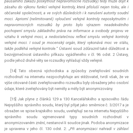
paušálního zákazu poskytnout nepravomocné rozsudky) tedy může dojít k
zásahu do výkonu funkcí veřejné kontroly, která přísluší nejen tisku, ale i
občanské společnosti, a ve svých důsledcích i k narušení autority soudní
moci. Apriorní (nelimitované) vyloučení veřejné kontroly neposkytnutím i
nepravomocných rozsudků by proto bylo výrazem neadekvátního
pochopení smyslu základního práva na informace a svobody projevu ve
vztahu k veřejné moci, a nedostatečnou reflexí smyslu veřejné kontroly
veřejné moci. I soud je mocenský orgán, který vykonává moc ve státu,
takže podléhá veřejné kontrole.
“ Ústavní soud zdůraznil také důležitost a
bezvýjimečnost ústavního příkazu vyjádřeného v čl. 96 odst. 2 Ústavy,
podle jehož druhé věty se rozsudky vyhlašují vždy veřejně.
[14] Tato obecná východiska a způsoby zveřejňování soudních
rozhodnutí na internetu nezpochybňuje ani stěžovatel, tvrdí však, že ve
výše citované části zveřejňovaného rozsudku byly obsaženy jeho osobní
údaje, které zveřejňovány být neměly a měly být anonymizovány.
[15] Jak plyne z článků 129 a 130 Kancelářského a spisového řádu
Nejvyššího správního soudu, který byl přijat jako směrnice č. 3/2017 a je
obsažen ve spise krajského soudu, uveřejňují se na internetu Nejvyššího
správního soudu vyjmenované typy soudních rozhodnutí v
anonymizovaném znění, nestanoví-li soudce jinak. Podoba anonymizace
je upravena v jeho čl. 130 odst. 2: „
Při anonymizaci nahradí v záhlaví