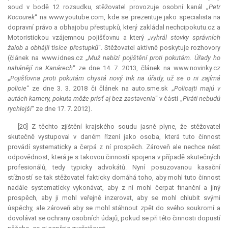
soud v bodě 12 rozsudku, stěžovatel provozuje osobní kanál „
Petr
Kocourek
“ na www.youtube.com, kde se prezentuje jako specialista na
dopravní právo a obhajobu přestupků, který zakládal nechcipokutu.cz a
Motoristickou vzájemnou pojišťovnu a který „
vyhrál stovky správních
žalob a obhájil tisíce přestupků
“. Stěžovatel aktivně poskytuje rozhovory
(článek na www.idnes.cz „
Muž nabízí pojištění proti pokutám. Úřady ho
nahánějí na Kanárech
“ ze dne 14. 7. 2013, článek na www.novinky.cz
„
Pojišťovna proti pokutám chystá nový trik na úřady, už se o ni zajímá
policie
“ ze dne 3. 3. 2018 či článek na auto.sme.sk „
Policajti majú v
autách kamery, pokuta môže prísť aj bez zastavenia
“ v části „
Piráti nebudú
rychlejší
“ ze dne 17. 7. 2012).
[20] Z těchto zjištění krajského soudu jasně plyne, že stěžovatel
skutečně vystupoval v daném řízení jako osoba, která tuto činnost
provádí systematicky a čerpá z ní prospěch. Zároveň ale nechce nést
odpovědnost, která je s takovou činností spojena v případě skutečných
profesionálů, tedy typicky advokátů. Nyní posuzovanou kasační
stížností se tak stěžovatel fakticky domáhá toho, aby mohl tuto činnost
nadále systematicky vykonávat, aby z ní mohl čerpat finanční a jiný
prospěch, aby ji mohl veřejně inzerovat, aby se mohl chlubit svými
úspěchy, ale zároveň aby se mohl stáhnout zpět do svého soukromí a
dovolávat se ochrany osobních údajů, pokud se při této činnosti dopustí