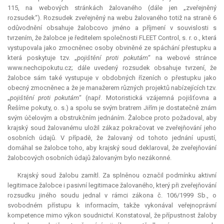
115, na webových stránkách žalovaného (dále jen „zveřejněný
rozsudek“). Rozsudek zveřejněný na webu žalovaného totiž na straně 6
odůvodnění obsahuje žalobcovo jméno a příjmení v souvislosti s
tvrzením, že žalobce je ředitelem společnosti FLEET Control, s. r. o., která
vystupovala jako zmocněnec osoby obviněné ze spáchání přestupku a
která poskytuje tzv. „
pojištění proti pokutám
“ na webové stránce
www.nechcipokutu.cz; dále uvedený rozsudek obsahuje tvrzení, že
žalobce sám také vystupuje v obdobných řízeních o přestupku jako
obecný zmocněnec a že je manažerem různých projektů nabízejících tzv.
„
pojištění proti pokutám
“ (např. Motoristická vzájemná pojišťovna a
Řešíme pokuty, o. s.) a spolu se svým bratrem Jiřím je dostatečně znám
svým účelovým a obstrukčním jednáním. Žalobce proto požadoval, aby
krajský soud žalovanému uložil zákaz pokračovat ve zveřejňování jeho
osobních údajů. V případě, že žalovaný od tohoto jednání upustí,
domáhal se žalobce toho, aby krajský soud deklaroval, že zveřejňování
žalobcových osobních údajů žalovaným bylo nezákonné.
Krajský soud žalobu zamítl. Za splněnou označil podmínku aktivní
legitimace žalobce i pasivní legitimace žalovaného, který při zveřejňování
rozsudku jiného soudu jednal v rámci zákona č. 106/1999 Sb., o
svobodném přístupu k informacím, takže vykonával veřejnoprávní
kompetence
mimo výkon soudnictví. Konstatoval, že přípustnost žaloby