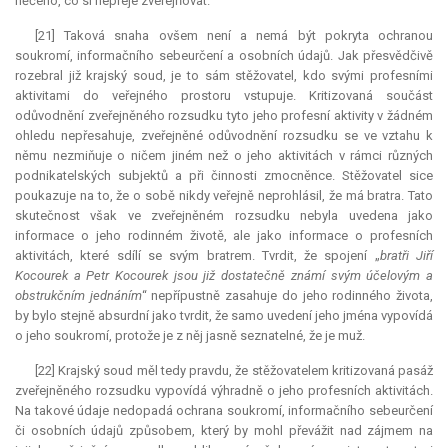
něčeho, co si nepřeje zveřejňovat.
[21] Taková snaha ovšem není a nemá být pokryta ochranou
soukromí, informačního sebeurčení a osobních údajů. Jak přesvědčivě
rozebral již krajský soud, je to sám stěžovatel, kdo svými profesními
aktivitami do veřejného prostoru vstupuje. Kritizovaná součást
odůvodnění zveřejněného rozsudku tyto jeho profesní aktivity v žádném
ohledu nepřesahuje, zveřejněné odůvodnění rozsudku se ve vztahu k
němu nezmiňuje o ničem jiném než o jeho aktivitách v rámci různých
podnikatelských subjektů a při činnosti zmocněnce. Stěžovatel sice
poukazuje na to, že o sobě nikdy veřejně neprohlásil, že má bratra. Tato
skutečnost však ve zveřejněném rozsudku nebyla uvedena jako
informace o jeho rodinném životě, ale jako informace o profesních
aktivitách, které sdílí se svým bratrem. Tvrdit, že spojení „
bratři Jiří
Kocourek a Petr Kocourek jsou již dostatečně známí svým účelovým a
obstrukčním jednáním
“ nepřípustně zasahuje do jeho rodinného života,
by bylo stejně
absurdní
jako tvrdit, že samo uvedení jeho jména vypovídá
o jeho soukromí, protože je z něj jasně seznatelné, že je muž.
[22] Krajský soud měl tedy pravdu, že stěžovatelem kritizovaná pasáž
zveřejněného rozsudku vypovídá výhradně o jeho profesních aktivitách.
Na takové údaje nedopadá ochrana soukromí, informačního sebeurčení
či osobních údajů způsobem, který by mohl převážit nad zájmem na