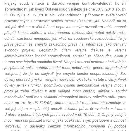
krajský soud, a také z důvodu veřejné kontrolovatelnosti konání
spravedlnosti, jak uvedl Ústavní soud v nálezu ze dne 30. 3. 2010, sp. zn.
Pl. ÚS 2/10, č. 123/2010 Sb. Zde odůvodnil přínosnost zveřejňování
pravomocných i nepravomocných rozsudků takto: „
43. Nehledě na to,
veřejná diskuse o věci řešené nepravomocným rozsudkem může naopak
přispět k nezávislému a nestrannému rozhodování, neboť někdy může
odhalit existenci nepřípustných vlivů na soudcovské rozhodování. To je
právě jedním ze smyslů základního práva na informace jako derivátu
svobody projevu. Legitimním cílem veřejné diskuse je veřejná
kontrolovatelnost konání spravedlnosti, souzení za bílého dne, nikoli v
temnu neveřejného soudního řízení. Naopak souzení nedostatečně veřejné
je způsobilé snížit autoritu soudní moci, neboť může
generovat
podezření
veřejnosti, že ‚je co skrývat‘ (ve smyslu konání nespravedlnosti). Bez
důvěry není řádný výkon veřejné moci v demokratickém státě možný. Prvek
důvěry je tak i funkční podmínkou výkonu demokratické veřejné moci, a
proto je třeba důvěru v akty veřejné moci chránit; důvěra v soudní
rozhodování patří mezi základní mimoprávní atributy právního státu (srov.
nález sp. zn. IV. ÚS 525/02). Autoritu soudní moci ostatně označuje za
veřejný zájem – způsobilý omezit základní právo či svobodu – i sama
Úmluva o ochraně lidských práv a svobod v čl. 10 odst. 2. Orgány veřejné
moci musí tak přihlížet k tomu, jaká očekávání svým postupem a činností
vyvolávají. V důsledku cenzury informačního monopolu (v podobě