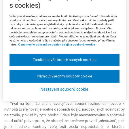
vystavěno na zásadě veřejnosti, pak účastníci řízení, kteří se na soudy
s cookies)
obracejí, včetně zmocněnců v řízeních před soudy a v předcházejících
správních řízeních, opouštějí v důsledku svých vlastních aktivit svůj
Vážený návštěvníku, snažíme se ze všech sil přinášet vysokou úroveň uživatelského
soukromý prostor, a jejich právo na soukromí je tedy nutně a legitimně
komfortu při používání našich webových stránek. Mezi základní předpoklady patří
např. aby správně fungovalo vyhledávání, abychom vás neobtěžovali nevhodnou
limitováno právě zásadou veřejnosti jednání soudu. Navíc zveřejněný
reklamou nebo abychom měli dostatek podnětů, jak web vylepšovat. Proto od Vás
rozsudek pojednává výlučně o profesních aktivitách žalobce, které sám
potřebujeme souhlas se zpracováním souborů cookies, tj. malých souborů, které se
dočasně ukládají ve vašem prohlížeči. Předem děkujeme za udělení souhlasu. Data
žalobce veřejně prezentuje. Je to tedy právě žalobce, kdo do veřejného
využijeme ke zlepšování našich služeb a přizpůsobení obsahu webu přímo Vám na
prostoru sám vstupuje svými profesními aktivitami a zveřejněná součást
míru.
Oznámení o ochraně osobních údajů a souborů cookie
odůvodnění rozsudku tyto jeho aktivity v žádném ohledu nepřesahuje; o
ničem jiném než o nich se ve vztahu k žalobci zveřejněné odůvodnění
Zamítnout vše kromě nutných cookies
rozsudku nezmiňuje. Na žalobce a na jeho oborově známé aktivity je
třeba nahlížet jako na profesní aktivity jakékoli jiné známé osoby, jejíž
údaje v souvislosti s nimi nepodléhají nutné anonymizaci. Postup
Přijmout všechny soubory cookie
žalovaného tedy žádný znak nezákonnosti nevykazoval.
Žalobce (stěžovatel) podal proti rozsudku krajského soudu kasační
Nastavení souborů cookie
stížnost pro nesprávné posouzení právní otázky krajským soudem.
Trval na tom, že snaha zveřejňovat soudní rozhodnutí nevede k
nutnosti zveřejňovat je včetně osobních údajů, naopak jejich sdělnost by
neutrpěla, pokud by tyto osobní údaje byly anonymizovány. Nepřizná-li
soud určité právo proto, že obecný zmocněnec provedl „
obstrukci
“, pak
je z hlediska kontroly veřejnosti zcela nepodstatné, o kterého