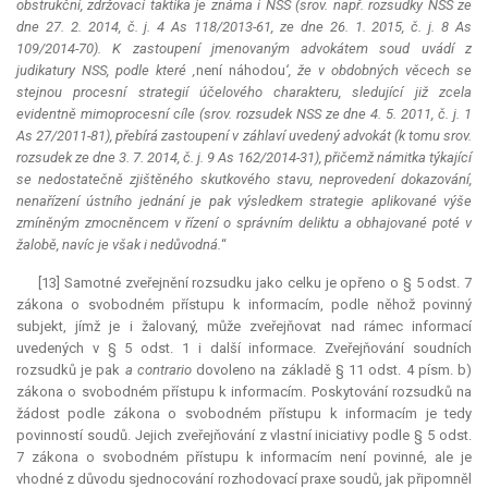
obstrukční, zdržovací taktika je známa i NSS (srov. např. rozsudky NSS ze
dne 27. 2. 2014, č. j. 4 As 118/2013-61, ze dne 26. 1. 2015, č. j. 8 As
109/2014-70). K zastoupení jmenovaným advokátem soud uvádí z
judikatury NSS, podle které ‚
není náhodou
‘, že v obdobných věcech se
stejnou procesní strategií účelového charakteru, sledující již zcela
evidentně mimoprocesní cíle (srov. rozsudek NSS ze dne 4. 5. 2011, č. j. 1
As 27/2011-81), přebírá zastoupení v záhlaví uvedený advokát (k tomu srov.
rozsudek ze dne 3. 7. 2014, č. j. 9 As 162/2014-31), přičemž námitka týkající
se nedostatečně zjištěného skutkového stavu, neprovedení dokazování,
nenařízení ústního jednání je pak výsledkem strategie aplikované výše
zmíněným zmocněncem v řízení o správním deliktu a obhajované poté v
žalobě, navíc je však i nedůvodná.
“
[13] Samotné zveřejnění rozsudku jako celku je opřeno o § 5 odst. 7
zákona o svobodném přístupu k informacím, podle něhož povinný
subjekt, jímž je i žalovaný, může zveřejňovat nad rámec informací
uvedených v § 5 odst. 1 i další informace. Zveřejňování soudních
rozsudků je pak
a contrario
dovoleno na základě § 11 odst. 4 písm. b)
zákona o svobodném přístupu k informacím. Poskytování rozsudků na
žádost podle zákona o svobodném přístupu k informacím je tedy
povinností soudů. Jejich zveřejňování z vlastní iniciativy podle § 5 odst.
7 zákona o svobodném přístupu k informacím není povinné, ale je
vhodné z důvodu sjednocování rozhodovací praxe soudů, jak připomněl