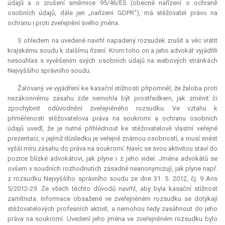
údajů a o zrušení směrnice 95/46/ES (obecné nařízení o ochraně
osobních údajů, dále jen „nařízení GDPR“), má stěžovatel právo na
ochranu i proti zveřejnění svého jména.
S ohledem na uvedené navrhl napadený rozsudek zrušit a věc vrátit
krajskému soudu k dalšímu řízení. Krom toho on a jeho advokát vyjádřili
nesouhlas s vyvěšením svých osobních údajů na webových stránkách
Nejvyššího správního soudu.
Žalovaný ve vyjádření ke kasační stížnosti připomněl, že žaloba proti
nezákonnému zásahu zde nemohla být prostředkem, jak změnit či
zpochybnit odůvodnění zveřejněného rozsudku. Ve vztahu k
přiměřenosti stěžovatelova práva na soukromí a ochranu osobních
údajů uvedl, že je nutné přihlédnout ke stěžovatelově vlastní veřejné
prezentaci, v jejímž důsledku je veřejně známou osobností, a musí snést
vyšší míru zásahu do práva na soukromí. Navíc se svou aktivitou staví do
pozice blízké advokátovi, jak plyne i z jeho videí. Jména advokátů se
ovšem v soudních rozhodnutích zásadně neanonymizují, jak plyne např.
z rozsudku Nejvyššího správního soudu ze dne 31. 5. 2012, čj. 9 Ans
5/2012-29. Ze všech těchto důvodů navrhl, aby byla kasační stížnost
zamítnuta. Informace obsažené ve zveřejněném rozsudku se dotýkají
stěžovatelových profesních aktivit, a nemohou tedy zasáhnout do jeho
práva na soukromí. Uvedení jeho jména ve zveřejněném rozsudku bylo