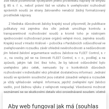
zde nelze podmiňovat vyčerpáním jiného prostředku nápravy ve smyslu
§ 85 s. ř. s., neboť právní řád ve vztahu k uveřejňování rozhodnutí
správních soudů ze strany žalovaného nenabízí žádný formalizovaný
prostředek nápravy.
Z hlediska důvodnosti žaloby krajský soud připomněl, že publikace
judikatury má zejména dva cíle: jednak umožňuje kontrolu a
transparentnost rozhodování soudů a kromě toho je nástrojem
sjednocování rozhodovací praxe orgánů veřejné moci, zejména soudů.
Krajský soud v Hradci Králové – pobočka v Pardubicích odůvodňoval ve
zveřejňovaném rozsudku závěr ohledně nevěrohodnosti a nedůvodnosti
jím řešené žalobní argumentace vazbou žalobce na FLEET Control, s. r
.o., na osoby, jež se na činnosti FLEET Control, s. r. o., podílejí, a na
způsob, jakým tak činí. Bez toho, že by takové odůvodnění bylo
uveřejněno jako celek, nemuselo by o konkrétních důvodech
rozhodování v individuální věci přinášet dostatečnou informaci. Jednání
soudů ve správním soudnictví jsou ostatně zásadně veřejná a rozsudek
je vždy vyhlašován veřejně. Informace, jejichž zveřejnění nyní žalobci
vadilo, pod žádnou výluku z veřejnosti nespadají. Všeobecná možnost
seznámení se se skutkovými detaily věci projednávané soudem, včetně
pohledu soudu na aktivity předcházející jeho rozhodování, jež souvisejí
se způsobem procesní obrany toho, kdo řízení vyvolal, je především
Aby web fungoval jak má (souhlas
důsledkem zásady veřejnosti rozhodování soudů. Je-li soudnictví