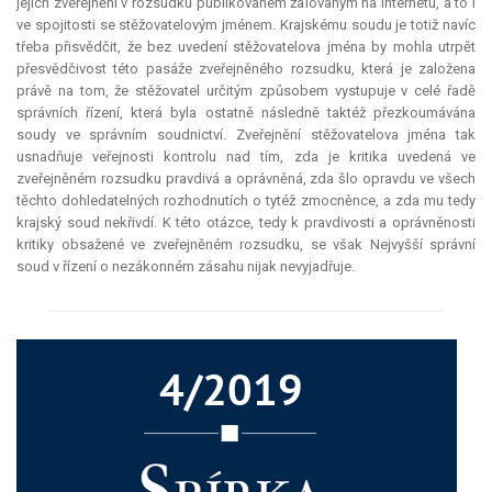
jejich zveřejnění v rozsudku publikovaném žalovaným na internetu, a to i
ve spojitosti se stěžovatelovým jménem. Krajskému soudu je totiž navíc
třeba přisvědčit, že bez uvedení stěžovatelova jména by mohla utrpět
přesvědčivost této pasáže zveřejněného rozsudku, která je založena
právě na tom, že stěžovatel určitým způsobem vystupuje v celé řadě
správních řízení, která byla ostatně následně taktéž přezkoumávána
soudy ve správním soudnictví. Zveřejnění stěžovatelova jména tak
usnadňuje veřejnosti kontrolu nad tím, zda je kritika uvedená ve
zveřejněném rozsudku pravdivá a oprávněná, zda šlo opravdu ve všech
těchto dohledatelných rozhodnutích o tytéž zmocněnce, a zda mu tedy
krajský soud nekřivdí. K této otázce, tedy k pravdivosti a oprávněnosti
kritiky obsažené ve zveřejněném rozsudku, se však Nejvyšší správní
soud v řízení o nezákonném zásahu nijak nevyjadřuje.