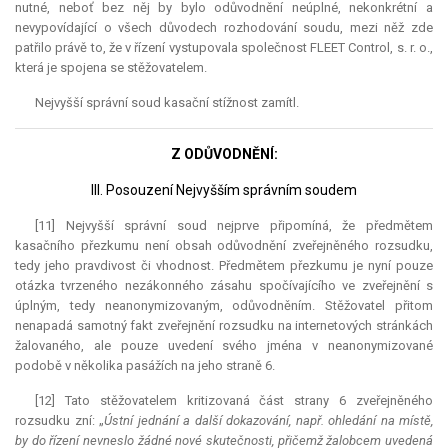
nutné, neboť bez něj by bylo odůvodnění neúplné, nekonkrétní a
nevypovídající o všech důvodech rozhodování soudu, mezi něž zde
patřilo právě to, že v řízení vystupovala společnost FLEET Control, s. r. o.,
která je spojena se stěžovatelem.
Nejvyšší správní soud kasační stížnost zamítl.
Z ODŮVODNĚNÍ:
III. Posouzení Nejvyšším správním soudem
[11] Nejvyšší správní soud nejprve připomíná, že předmětem
kasačního přezkumu není obsah odůvodnění zveřejněného rozsudku,
tedy jeho pravdivost či vhodnost. Předmětem přezkumu je nyní pouze
otázka tvrzeného nezákonného zásahu spočívajícího ve zveřejnění s
úplným, tedy neanonymizovaným, odůvodněním. Stěžovatel přitom
nenapadá samotný fakt zveřejnění rozsudku na internetových stránkách
žalovaného, ale pouze uvedení svého jména v neanonymizované
podobě v několika pasážích na jeho straně 6.
[12] Tato stěžovatelem kritizovaná část strany 6 zveřejněného
rozsudku zní: „
Ústní jednání a další dokazování, např. ohledání na místě,
by do řízení nevneslo žádné nové skutečnosti, přičemž žalobcem uvedená