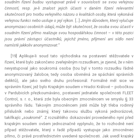
soudním řízení budou vystupovat právě v souvislosti se svou veřejnou
činností, resp. je-li znalost jejich účasti v daném řízení
relevantní
skutečností pro tvorbu veřejného názoru o kvalitách osoby, která vykonává
veřejnou funkci nebo usiluje o její výkon.
[…]
Jiným důvodem, který vylučuje
anonymizaci osobních údajů, může být skutečnost, že osoba svou účastí v
soudním řízení přímo realizuje svou hospodářskou činnost – v této pozici
jsou právní zástupci účastníků, jejichž jméno, příjmení ani sídlo není
namístě jakkoliv anonymizovat.
“
[19] Aplikuje-li soud tato východiska na postavení stěžovatele v
řízení, které bylo zakončeno zveřejněným rozsudkem, je zjevné, že v něm
nevystupoval jako soukromá osoba (tou byl v tomto rozsudku řádně
anonymizovaný žalobce, tedy osoba obviněná ze spáchání správních
deliktů), ale jako svého druhu profesionál. Formálně měl sice ve
správním řízení, jež bylo Krajským soudem v Hradci Králové – pobočkou
v Pardubicích přezkoumáváno, postavení jednatele společnosti FLEET
Control, s. r. o., která zde byla obecným zmocněncem ve smyslu § 33
správního řádu. Takovým zmocněncem jistě může být třeba rodinný
příslušník nebo známý, který takovou službu vykoná jednorázově,
takříkajíc „
soukromě
“. Z rozsáhlého dokazování provedeného nyní před
krajským soudem ovšem jednoznačně vyplynulo, že to rozhodně není
případ stěžovatele, který v řadě případů vystupuje jako zmocněnec
přímo, či právě prostřednictvím uvedené společnosti. Jak uvedl krajský