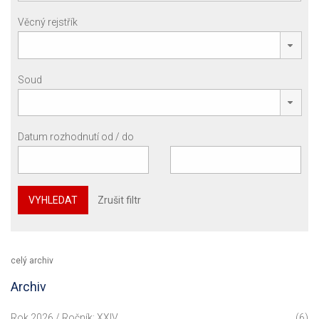
Věcný rejstřík
Soud
Datum rozhodnutí od / do
VYHLEDAT
Zrušit filtr
celý archiv
Archiv
Rok 2026 / Ročník: XXIV
(6)