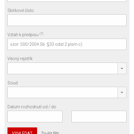
Sbírkové číslo
(?)
Vztah k předpisu
Věcný rejstřík
Soud
Datum rozhodnutí od / do
VYHLEDAT
Zrušit filtr