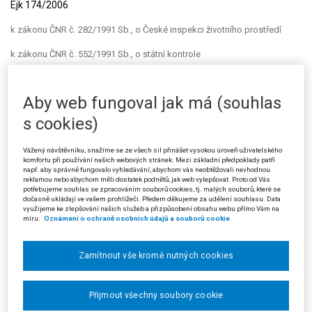
Ejk 174/2006
k zákonu ČNR č. 282/1991 Sb., o České inspekci životního prostředí
k zákonu ČNR č. 552/1991 Sb., o státní kontrole
Ze zákona ČNR č. 552/1991 Sb., o státní kontrole, ani ze zákona
ČNR č. 282/1991 Sb., o České inspekci životního prostředí,
Aby web fungoval jak má (souhlas
nevyplývá, že by pro oblast působnosti České inspekce životního
s cookies)
prostředí byl zákon o státní kontrole
a priori
vyloučen a že by tento
orgán nebyl povinen při své činnosti podle uvedeného zákona
postupovat. To však na druhé straně rovněž neznamená, že by
Vážený návštěvníku, snažíme se ze všech sil přinášet vysokou úroveň uživatelského
komfortu při používání našich webových stránek. Mezi základní předpoklady patří
Česká inspekce životního prostředí musela vždy postupovat
např. aby správně fungovalo vyhledávání, abychom vás neobtěžovali nevhodnou
pouze podle zákona ČNR č. 552/1991 Sb., o státní kontrole. Ze
reklamou nebo abychom měli dostatek podnětů, jak web vylepšovat. Proto od Vás
zákona ČNR č. 282/1991 Sb., o České inspekci životního prostředí,
potřebujeme souhlas se zpracováním souborů cookies, tj. malých souborů, které se
dočasně ukládají ve vašem prohlížeči. Předem děkujeme za udělení souhlasu. Data
ani z jiného právního předpisu také nevyplývá, že by obligatorním
využijeme ke zlepšování našich služeb a přizpůsobení obsahu webu přímo Vám na
předpokladem pro zahájení řízení o pokutě dle ustanovení § 4
míru.
Oznámení o ochraně osobních údajů a souborů cookie
písm. c) tohoto zákona bylo ukončení státní kontroly, resp. její
výsledky.
Zamítnout vše kromě nutných cookies
(Podle rozsudku Městského soudu v Praze ze dne 7. 2. 2006, čj. 11 Ca
67/2005-68)
Přijmout všechny soubory cookie