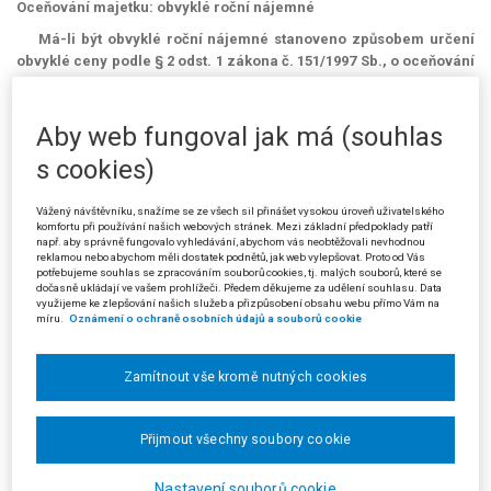
Oceňování majetku: obvyklé roční nájemné
Má-li být obvyklé roční nájemné stanoveno způsobem určení
obvyklé ceny podle § 2 odst. 1 zákona č. 151/1997 Sb., o oceňování
majetku, je nutné při jeho stanovení vycházet ze zjištěné výše
ročního nájemného sjednaného při nájmu stejných, popřípadě
obdobných nemovitostí v předmětném roce. Kritérium stejnosti,
Aby web fungoval jak má (souhlas
popř. obdobnosti nemovitosti vyžaduje znát nejen stav a umístění
s cookies)
posuzované nemovitosti, nýbrž také stav a umístění nemovitostí
srovnávaných. Bez zjištění těchto údajů není nezbytné porovnání
Vážený návštěvníku, snažíme se ze všech sil přinášet vysokou úroveň uživatelského
vůbec možné.
komfortu při používání našich webových stránek. Mezi základní předpoklady patří
např. aby správně fungovalo vyhledávání, abychom vás neobtěžovali nevhodnou
(Podle rozsudku Krajského soudu v Plzni ze dne 30. 9. 2009, čj. 30 Ca
reklamou nebo abychom měli dostatek podnětů, jak web vylepšovat. Proto od Vás
potřebujeme souhlas se zpracováním souborů cookies, tj. malých souborů, které se
127/2008 – 50)
dočasně ukládají ve vašem prohlížeči. Předem děkujeme za udělení souhlasu. Data
využijeme ke zlepšování našich služeb a přizpůsobení obsahu webu přímo Vám na
míru.
Oznámení o ochraně osobních údajů a souborů cookie
Zamítnout vše kromě nutných cookies
Přijmout všechny soubory cookie
Nastavení souborů cookie