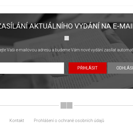
ZASÍLÁNÍ AKTUÁLNÍHO VYDÁNÍ NA E-MAI
jte Vaši e-mailovou adresu a budeme Vám nové vydání zasílat automat
PŘIHLÁSIT
ODHLÁS
Kontakt
Prohlášení o ochraně osobních údajů