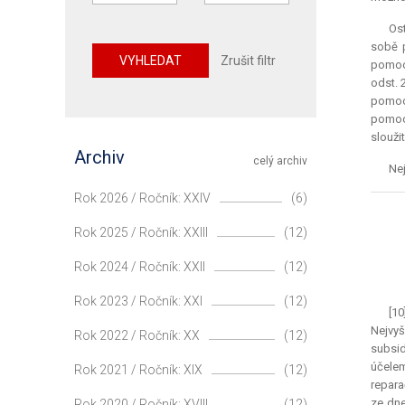
Ost
sobě p
VYHLEDAT
Zrušit filtr
pomoc 
odst. 
pomoc,
pomoci
slouži
Archiv
celý archiv
Nej
Rok 2026 / Ročník: XXIV
(6)
Rok 2025 / Ročník: XXIII
(12)
Rok 2024 / Ročník: XXII
(12)
Rok 2023 / Ročník: XXI
(12)
[10
Nejvyš
Rok 2022 / Ročník: XX
(12)
subsid
účelem
Rok 2021 / Ročník: XIX
(12)
repara
ze dne
Rok 2020 / Ročník: XVIII
(12)