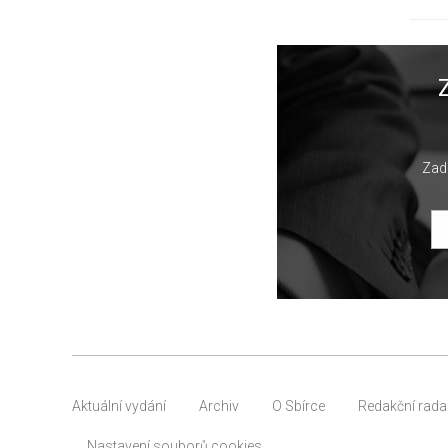
Zade
Aktuální vydání
Archiv
O Sbírce
Redakční rada
Nastavení souborů cookies