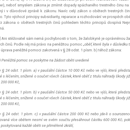
ae
), neboť smyslem zákona je zmírnit dopady spáchaného trestného činu na ži
ý i v důvodové zprávě k zákonu. Navíc celý zákon o obětech trestných činů
lo. Tyto výchozí principy subsidiarity, reparace a rozhodování ve prospěch obě
ci zákona o obětech trestných činů pohledem těchto principů dospívá Nejvy
ná.
] Ani stěžovatel sám nemá pochybnosti o tom, že žalobkyně je oprávněnou ž
ých činů. Podle něj má právo na peněžitou pomoc „
oběť, které byla v důsledku
y úprava peněžité pomoci zakotvená v § 28 odst. 1 písm. b) téhož zákona:
) Peněžitá pomoc se poskytne na žádost oběti uvedené
v § 24 odst. 1 písm. a) v paušální částce 10 000 Kč nebo ve výši, která předs
é s léčením, snížené o součet všech částek, které oběť z titulu náhrady škody 
 200 000 Kč,
v § 24 odst. 1 písm. b) v paušální částce 50 000 Kč nebo ve výši, která předs
é s léčením, snížené o součet všech částek, které oběť z titulu náhrady škody 
 200 000 Kč,
v § 24 odst. 1 písm. c) v paušální částce 200 000 Kč nebo jde-li o souroze
ovaná více obětem nesmí ve svém součtu přesáhnout částku 600 000 Kč; pok
 poskytovaná každé oběti se přiměřeně zkrátí,