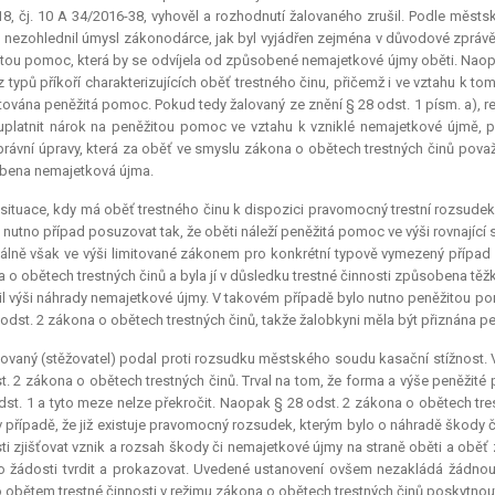
18, čj. 10 A 34/2016-38, vyhověl a rozhodnutí žalovaného zrušil. Podle měst
nezohlednil úmysl zákonodárce, jak byl vyjádřen zejména v důvodové zprávě 
tou pomoc, která by se odvíjela od způsobené nemajetkové újmy oběti. Naop
z typů příkoří charakterizujících oběť trestného činu, přičemž i ve vztahu k t
ována peněžitá pomoc. Pokud tedy žalovaný ze znění § 28 odst. 1 písm. a), r
uplatnit nárok na peněžitou pomoc ve vztahu k vzniklé nemajetkové újmě, po
právní úpravy, která za oběť ve smyslu zákona o obětech trestných činů považuj
bena nemajetková újma.
situace, kdy má oběť trestného činu k dispozici pravomocný trestní rozsudek
je nutno případ posuzovat tak, že oběti náleží peněžitá pomoc ve výši rovnajíc
lně však ve výši limitované zákonem pro konkrétní typově vymezený případ §
 o obětech trestných činů a byla jí v důsledku trestné činnosti způsobena těžká
l výši náhrady nemajetkové újmy. V takovém případě bylo nutno peněžitou po
 odst. 2 zákona o obětech trestných činů, takže žalobkyni měla být přiznána p
ovaný (stěžovatel) podal proti rozsudku městského soudu kasační stížnost.
t. 2 zákona o obětech trestných činů. Trval na tom, že forma a výše peněžité 
dst. 1 a tyto meze nelze překročit. Naopak § 28 odst. 2 zákona o obětech tre
 v případě, že již existuje pravomocný rozsudek, kterým bylo o náhradě škody
ti zjišťovat vznik a rozsah škody či nemajetkové újmy na straně oběti a oběť
 o žádosti tvrdit a prokazovat. Uvedené ustanovení ovšem nezakládá žádnou 
obětem trestné činnosti v režimu zákona o obětech trestných činů poskytnou