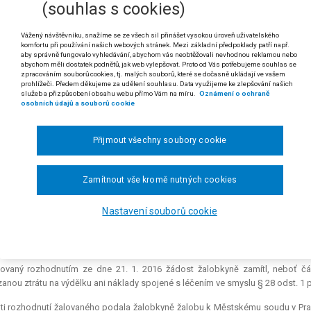
(souhlas s cookies)
 odst. 1 písm. b) a odst. 2 zákona č. 45/2013 Sb., o obětech trestných činů a
Vážený návštěvníku, snažíme se ze všech sil přinášet vysokou úroveň uživatelského
ěť trestného činu, které byla způsobena v důsledku trestného činu těž
komfortu při používání našich webových stránek. Mezi základní předpoklady patří např.
přiznána náhrada nemajetkové újmy, nemusí prokazovat, že újma spo
aby správně fungovalo vyhledávání, abychom vás neobtěžovali nevhodnou reklamou nebo
ím, a má nárok na peněžitou pomoc v této pravomocně přiznané výši ne
abychom měli dostatek podnětů, jak web vylepšovat. Proto od Vás potřebujeme souhlas se
zpracováním souborů cookies, tj. malých souborů, které se dočasně ukládají ve vašem
t. 1 písm. b) ve vazbě na odst. 2 zákona č. 45/2013 Sb., o obětech trestn
prohlížeči. Předem děkujeme za udělení souhlasu. Data využijeme ke zlepšování našich
služeb a přizpůsobení obsahu webu přímo Vám na míru.
Oznámení o ochraně
 rozsudku Nejvyššího správního soudu ze dne 29. 1. 2019, čj. 9 As 423/2018-2
osobních údajů a souborů cookie
dikatura:
č. 3816/2018 Sb. NSS.
Přijmout všechny soubory cookie
. B. proti Ministerstvu spravedlnosti o náhradu nemajetkové újmy, o kasační st
obkyně vystupovala jako poškozená v trestní věci. Městský soud v Brně jí p
Zamítnout vše kromě nutných cookies
erá se skládala z náhrady bolestného a z náhrady za způsobenou psychic
nutí peněžité pomoci podle § 28 odst. 2 zákona o obětech trestných činů 
Nastavení souborů cookie
il trestným činem fyzická zranění, která si vyžádala dvanáctidenní hospita
el je ovšem nemajetný a v dlouhodobém výkonu trestu, takže nelze očekáva
né nemajetkové újmy.
lovaný rozhodnutím ze dne 21. 1. 2016 žádost žalobkyně zamítl, neboť 
anou ztrátu na výdělku ani náklady spojené s léčením ve smyslu § 28 odst. 1 
ti rozhodnutí žalovaného podala žalobkyně žalobu k Městskému soudu v Praz