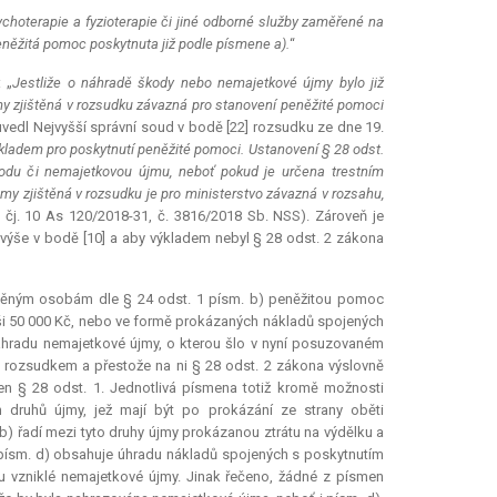
choterapie a fyzioterapie či jiné odborné služby zaměřené na
peněžitá pomoc poskytnuta již podle písmene a).
“
 „
Jestliže o náhradě škody nebo nemajetkové újmy bylo již
zjištěná v rozsudku závazná pro stanovení peněžité pomoci
uvedl Nejvyšší správní soud v bodě [22] rozsudku ze dne 19.
ladem pro poskytnutí peněžité pomoci. Ustanovení § 28 odst.
kodu či nemajetkovou újmu, neboť pokud je určena trestním
y zjištěná v rozsudku je pro ministerstvo závazná v rozsahu,
čj. 10 As 120/2018-31, č. 3816/2018 Sb. NSS). Zároveň je
 výše v bodě [10] a aby výkladem nebyl § 28 odst. 2 zákona
ávněným osobám dle § 24 odst. 1 písm. b) peněžitou pomoc
ýši 50 000 Kč, nebo ve formě prokázaných nákladů spojených
náhradu nemajetkové újmy, o kterou šlo v nyní posuzovaném
 rozsudkem a přestože na ni § 28 odst. 2 zákona výslovně
men § 28 odst. 1. Jednotlivá písmena totiž kromě možnosti
h druhů újmy, jež mají být po prokázání ze strany oběti
a b) řadí mezi tyto druhy újmy prokázanou ztrátu na výdělku a
 písm. d) obsahuje úhradu nákladů spojených s poskytnutím
u vzniklé nemajetkové újmy. Jinak řečeno, žádné z písmen