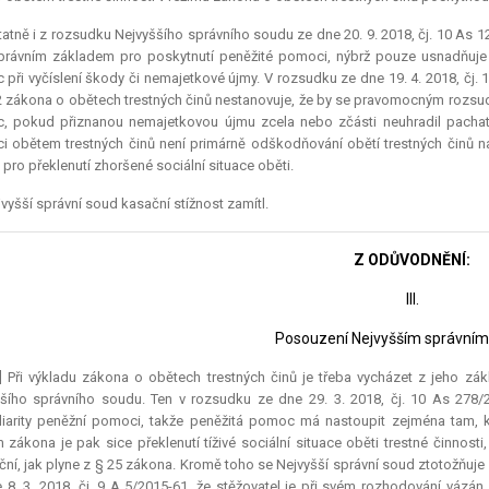
atně i z rozsudku Nejvyššího správního soudu ze dne 20. 9. 2018, čj. 10 As 1
rávním základem pro poskytnutí peněžité pomoci, nýbrž pouze usnadňuje po
při vyčíslení škody či nemajetkové újmy. V rozsudku ze dne 19. 4. 2018, čj. 
2 zákona o obětech trestných činů nestanovuje, že by se pravomocným rozs
 pokud přiznanou nemajetkovou újmu zcela nebo zčásti neuhradil pachat
 obětem trestných činů není primárně odškodňování obětí trestných činů n
t pro překlenutí zhoršené sociální situace oběti.
vyšší správní soud kasační stížnost zamítl.
Z ODŮVODNĚNÍ:
III.
Posouzení Nejvyšším správní
] Při výkladu zákona o obětech trestných činů je třeba vycházet z jeho zákl
šího správního soudu. Ten v rozsudku ze dne 29. 3. 2018, čj. 10 As 278/2
iarity peněžní pomoci, takže peněžitá pomoc má nastoupit zejména tam, k
 zákona je pak sice překlenutí tíživé sociální situace oběti trestné činnost
ční, jak plyne z § 25 zákona. Kromě toho se Nejvyšší správní soud ztotožňu
 8. 3. 2018, čj. 9 A 5/2015-61, že stěžovatel je při svém rozhodování váz