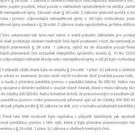
ých v § 28 odst. 1 zákona o obětech trestných činů nepočítá výslovně s tím,
tento pojem používá, mluví pouze o nákladech vynaložených na služby „
zamě
ě nemajetkové újmy. Zároveň však § 28 odst. 2 zákona výslovně počítá s m
tnuta i pomoc odpovídající nemajetkové újmě, o níž bylo rozhodnuto pr
tkové újmy uvedená v § 28 odst. 2 zákona zcela vyprázdněna, je třeba stěžov
] Toto ustanovení tak sice není samo o sobě právním základem pro poskytnu
ň však poskytuje obětem trestných činů lepší postavení v tom, že nemusejí 
livých písmenech § 28 odst. 1 zákona, nýbrž na ně dopadne pouze finan
livých písmenech (viz rozsudek Nejvyššího správního soudu čj. 10 As 120/
 odpovídající náhradě škody nebo nemajetkové újmy, o níž již bylo rozhod
] V případě oběti, které byla ve smyslu § 24 odst. 1 písm. b) zákona o oběte
a zdraví, to znamená, že tato oběť má tři možnosti. Buď prokáže pouze tolik, 
, a bude jí přiznána peněžitá pomoc v paušální částce 50 000 Kč. Nebo nav
y spojené s léčením snížené o součet všech částek, které z titulu náhrady šk
ž do částky 200 000 Kč. Nebo konečně doloží, že pravomocným rozsudkem ji
 peněžitou pomoc v této pravomocně přiznané výši až do částky 200 000 Kč
eli pak přejde podle § 33 zákona na stát, a to v rozsahu poskytnuté peněžité
6] Právě tato třetí možnost byla naplněna v případě žalobkyně, jak správn
nout peněžitou pomoc v této výši, která jí byla přiznána pravomocným tr
enému v § 24 odst. 1 písm. b) zákona o obětech trestných činů.