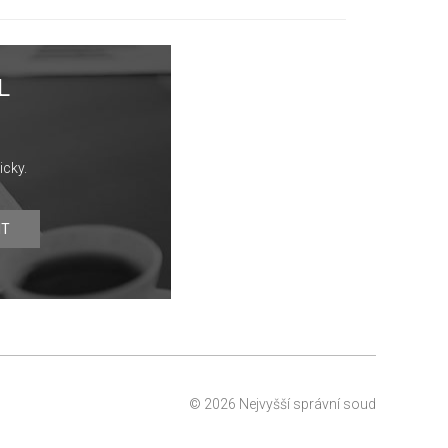
L
icky.
IT
© 2026 Nejvyšší správní soud