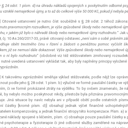
v § 24 odst. 1 písm. d) na úhradu nákladů spojených s poskytnutím odborné psy
u vzniklé nemajetkové újmy, a to až do celkové výše 50 000 Kč, pokud jí nebyla 
] Citované ustanovení je nutno číst souběžně s § 28 odst. 2 téhož zákona:
nuto pravomocným rozsudkem, je výše způsobené škody nebo nemajetkové újmy 
ahu, v jakém již bylo o náhradě škody nebo nemajetkové újmy rozhodnuto.
“ Jak 
8, čj. 10 As 260/2017-33, právě citovaný odstavec „
není sám o sobě právním zák
dňuje oběti trestného činu v řízení o žádosti o peněžitou pomoc vyčíslit š
kem, již se nemusí dále dokazovat. Výše způsobené škody nebo nemajetkové újm
m o ní bylo rozhodnuto
“ (obdobně viz též stěžovatelem zmiňovaný rozsudek 
nutné uvedená ustanovení vykládat tak, aby byly naplněny principy vyložené
vyprázdněn.
3] K takovému vyprázdnění směřuje výklad stěžovatele, podle nějž lze opr
nout podle jeho § 28 odst. 1 písm. b) výlučně ve formě paušální částky ve v
ním, či ve formě prokázané ztráty na výdělku. To by ovšem znamenalo, že 
ě, by nebylo možno poskytnout nikdy, přestože byla přiznána pravomocným
je. Jiná situace by navíc nebyla ani v případě obětí podle ostatních pís
ní částky [kromě písm. d)] obsahují jednak výčet finančně uchopitelnýc
atelem kompenzovány, a jednak finanční stropy této
kompenzace
. Písm. a) 
ané náklady spojené s léčením, písm. c) obsahuje pouze paušální částky a
é psychoterapie a fyzioterapie či jiné odborné služby zaměřené na náprav