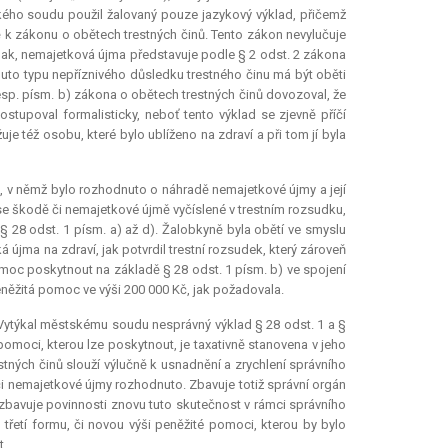
ského soudu použil žalovaný pouze jazykový výklad, přičemž
k zákonu o obětech trestných činů. Tento zákon nevylučuje
ak, nemajetková újma představuje podle § 2 odst. 2 zákona
omuto typu nepříznivého důsledku trestného činu má být oběti
esp. písm. b) zákona o obětech trestných činů dovozoval, že
stupoval formalisticky, neboť tento výklad se zjevně příčí
e též osobu, které bylo ublíženo na zdraví a při tom jí byla
, v němž bylo rozhodnuto o náhradě nemajetkové újmy a její
í se škodě či nemajetkové újmě vyčíslené v trestním rozsudku,
 28 odst. 1 písm. a) až d). Žalobkyně byla obětí ve smyslu
 újma na zdraví, jak potvrdil trestní rozsudek, který zároveň
moc poskytnout na základě § 28 odst. 1 písm. b) ve spojení
eněžitá pomoc ve výši 200 000 Kč, jak požadovala.
 Vytýkal městskému soudu nesprávný výklad § 28 odst. 1 a §
pomoci, kterou lze poskytnout, je taxativně stanovena v jeho
stných činů slouží výlučně k usnadnění a zrychlení správního
 či nemajetkové újmy rozhodnuto. Zbavuje totiž správní orgán
 zbavuje povinnosti znovu tuto skutečnost v rámci správního
třetí formu, či novou výši peněžité pomoci, kterou by bylo
t.