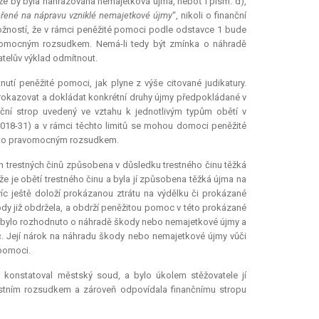
 že by byla nahrazována nemajetková újma, neboť i písm. d),
řené na nápravu vzniklé nemajetkové újmy
“, nikoli o finanční
ožností, že v rámci peněžité pomoci podle odstavce 1 bude
avomocným rozsudkem. Nemá-li tedy být zmínka o náhradě
atelův výklad odmítnout.
tí peněžité pomoci, jak plyne z výše citované judikatury.
prokazovat a dokládat konkrétní druhy újmy předpokládané v
ční strop uvedený ve vztahu k jednotlivým typům obětí v
2018-31) a v rámci těchto limitů se mohou domoci peněžité
nuto pravomocným rozsudkem.
ch trestných činů způsobena v důsledku trestného činu těžká
že je obětí trestného činu a byla jí způsobena těžká újma na
íc ještě doloží prokázanou ztrátu na výdělku či prokázané
ody již obdržela, a obdrží peněžitou pomoc v této prokázané
ž bylo rozhodnuto o náhradě škody nebo nemajetkové újmy a
. Její nárok na náhradu škody nebo nemajetkové újmy vůči
 pomoci.
ě konstatoval městský soud, a bylo úkolem stěžovatele jí
estním rozsudkem a zároveň odpovídala finančnímu stropu