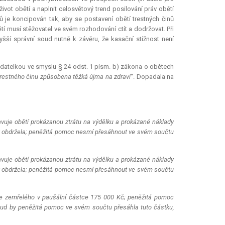
vot obětí a naplnit celosvětový trend posilování práv obětí
 je koncipován tak, aby se postavení obětí trestných činů
tí musí stěžovatel ve svém rozhodování ctít a dodržovat. Při
šší správní soud nutně k závěru, že kasační stížnost není
adatelkou ve smyslu § 24 odst. 1 písm. b) zákona o obětech
 trestného činu způsobena těžká újma na zdraví
“. Dopadala na
tavuje obětí prokázanou ztrátu na výdělku a prokázané náklady
již obdržela; peněžitá pomoc nesmí přesáhnout ve svém součtu
tavuje obětí prokázanou ztrátu na výdělku a prokázané náklady
již obdržela; peněžitá pomoc nesmí přesáhnout ve svém součtu
nce zemřelého v paušální částce 175 000 Kč; peněžitá pomoc
ud by peněžitá pomoc ve svém součtu přesáhla tuto částku,