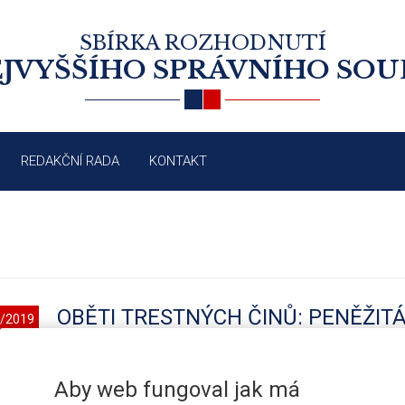
SBÍRKA ROZHODNUTÍ
JVYŠŠÍHO SPRÁVNÍHO SO
REDAKČNÍ RADA
KONTAKT
OBĚTI TRESTNÝCH ČINŮ: PENĚŽIT
/2019
NEMAJETKOVÉ ÚJMY
Aby web fungoval jak má