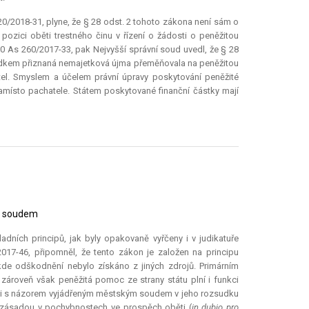
20/2018-31, plyne, že § 28 odst. 2 tohoto zákona není sám o
zici oběti trestného činu v řízení o žádosti o peněžitou
10 As 260/2017-33, pak Nejvyšší správní soud uvedl, že § 28
udkem přiznaná nemajetková újma přeměňovala na peněžitou
el. Smyslem a účelem právní úpravy poskytování peněžité
amísto pachatele. Státem poskytované finanční částky mají
m soudem
adních principů, jak byly opakovaně vyřčeny i v judikatuře
017-46, připomněl, že tento zákon je založen na principu
de odškodnění nebylo získáno z jiných zdrojů. Primárním
i, zároveň však peněžitá pomoc ze strany státu plní i funkci
je i s názorem vyjádřeným městským soudem v jeho rozsudku
án zásadou v pochybnostech ve prospěch oběti (
in dubio pro