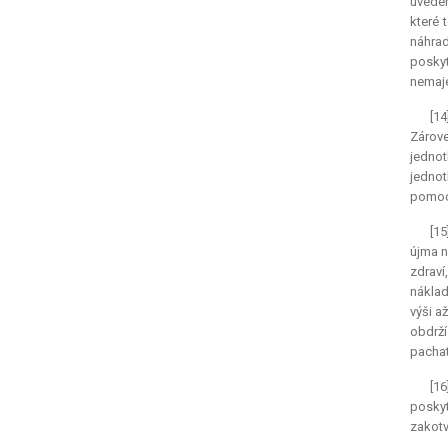
uveden
které 
náhrad
posky
nemaje
[14
Zárove
jednot
jednot
pomoci
[15
újma n
zdraví
náklad
výši a
obdrží
pachat
[1
poskyt
zakotv