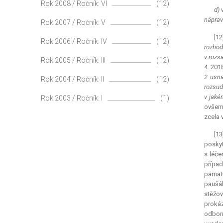
Rok 2008 / Ročník: VI
(12)
d) 
náprav
Rok 2007 / Ročník: V
(12)
[12
Rok 2006 / Ročník: IV
(12)
rozhod
v rozs
Rok 2005 / Ročník: III
(12)
4. 201
2 usna
Rok 2004 / Ročník: II
(12)
rozsud
v jaké
Rok 2003 / Ročník: I
(1)
ovšem 
zcela 
[1
poskyt
s léče
případ
pamatu
paušál
stěžov
prokáz
odborn