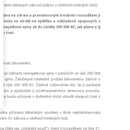
 o změně některých zákonů (zákon o obětech trestných činů)
ká újma na zdraví a pravomocným trestním rozsudkem jí
čívala ve ztrátě na výdělku a nákladech spojených s
majetkové újmy až do částky 200 000 Kč, jak plyne z §
ých činů.
9)
ížnosti žalovaného.
řiznal náhradu nemajetkové újmy v penězích ve výši 200 000
kou újmu. Žalobkyně následně podala žalovanému žádost o
ve výši 200 000 Kč. Žádost odůvodnila tím, že jí pachatel
lizaci a způsobila jí posttraumatickou stresovou poruchu.
t, že bude schopen v dohledné době uhradit alespoň část z
částka přiznaná Městským soudem v Brně nepředstavovala
písm. b) zákona o obětech trestných činů.
e (dále jen „městský soud“), který jí rozsudkem ze dne 31.