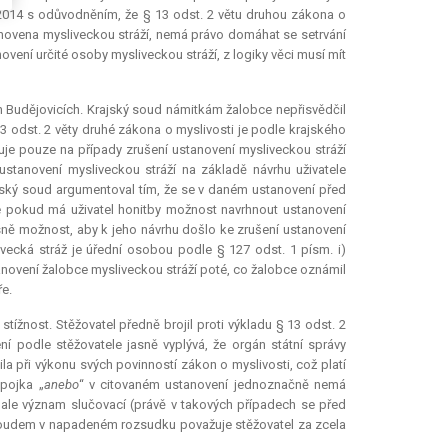
 2014 s odůvodněním, že § 13 odst. 2 větu druhou zákona o
stanovena mysliveckou stráží, nemá právo domáhat se setrvání
ovení určité osoby mysliveckou stráží, z logiky věci musí mít
 Budějovicích. Krajský soud námitkám žalobce nepřisvědčil
13 odst. 2 věty druhé zákona o myslivosti je podle krajského
uje pouze na případy zrušení ustanovení mysliveckou stráží
ustanovení mysliveckou stráží na základě návrhu uživatele
jský soud argumentoval tím, že se v daném ustanovení před
 že pokud má uživatel honitby možnost navrhnout ustanovení
asně možnost, aby k jeho návrhu došlo ke zrušení ustanovení
vecká stráž je úřední osobou podle § 127 odst. 1 písm. i)
stanovení žalobce mysliveckou stráží poté, co žalobce oznámil
e.
ížnost. Stěžovatel předně brojil proti výkladu § 13 odst. 2
 podle stěžovatele jasně vyplývá, že orgán státní správy
la při výkonu svých povinností zákon o myslivosti, což platí
Spojka „
anebo
“ v citovaném ustanovení jednoznačně nemá
ale význam slučovací (právě v takových případech se před
soudem v napadeném rozsudku považuje stěžovatel za zcela