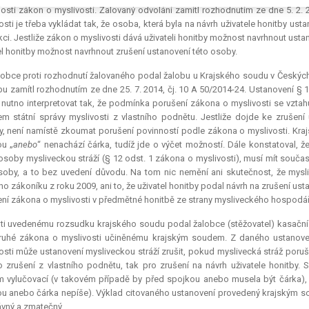
ostí zákon o myslivosti. Žalovaný odvolání zamítl rozhodnutím ze dne 5. 2.
osti je třeba vykládat tak, že osoba, která byla na návrh uživatele honitby u
kci. Jestliže zákon o myslivosti dává uživateli honitby možnost navrhnout ustan
el honitby možnost navrhnout zrušení ustanovení této osoby.
obce proti rozhodnutí žalovaného podal žalobu u Krajského soudu v Českých
bu zamítl rozhodnutím ze dne 25. 7. 2014, čj. 10 A 50/2014-24. Ustanovení § 
nutno interpretovat tak, že podmínka porušení zákona o myslivosti se vztah
m státní správy myslivosti z vlastního podnětu. Jestliže dojde ke zrušení 
y, není namístě zkoumat porušení povinností podle zákona o myslivosti. Kra
u „
anebo
“ nenachází čárka, tudíž jde o výčet možností. Dále konstatoval,
 osoby mysliveckou stráží (§ 12 odst. 1 zákona o myslivosti), musí mít souč
soby, a to bez uvedení důvodu. Na tom nic nemění ani skutečnost, že mysli
ího zákoníku z roku 2009, ani to, že uživatel honitby podal návrh na zrušení u
ní zákona o myslivosti v předmětné honitbě ze strany mysliveckého hospodář
ti uvedenému rozsudku krajského soudu podal žalobce (stěžovatel) kasační st
ruhé zákona o myslivosti učiněnému krajským soudem. Z daného ustanovení
osti může ustanovení mysliveckou stráží zrušit, pokud myslivecká stráž poruši
o zrušení z vlastního podnětu, tak pro zrušení na návrh uživatele honitby. 
 vylučovací (v takovém případě by před spojkou anebo musela být čárka), 
u anebo čárka nepíše). Výklad citovaného ustanovení provedený krajským 
vný a zmatečný.