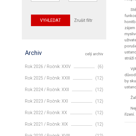
Stě
funkce
VYHLEDAT
Zrušit filtr
honitb
zájem 
mysliv
uživat
poruše
Archiv
ustano
celý archiv
stráží
Rok 2026 / Ročník: XXIV
(6)
Vý
důvodů
Rok 2025 / Ročník: XXIII
(12)
by sku
ustano
Rok 2024 / Ročník: XXII
(12)
Žal
Rok 2023 / Ročník: XXI
(12)
Nej
Rok 2022 / Ročník: XX
(12)
řízení.
Rok 2021 / Ročník: XIX
(12)
Rok 2020 / Ročník: XVIII
(12)