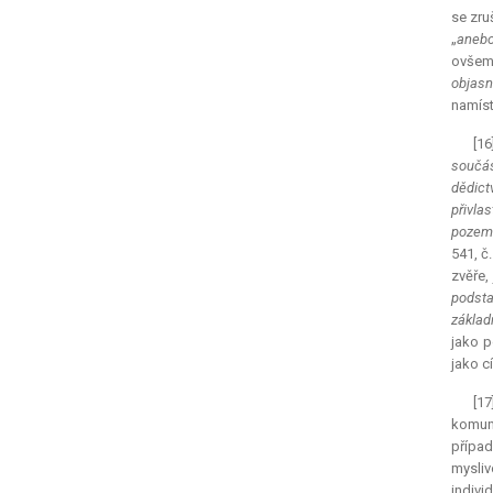
se zru
„
aneb
ovšem 
objasn
namíst
[16
součás
dědictv
přivla
pozem
541, č
zvěře,
podsta
základ
jako p
jako c
[1
komuni
případ
mysliv
indivi