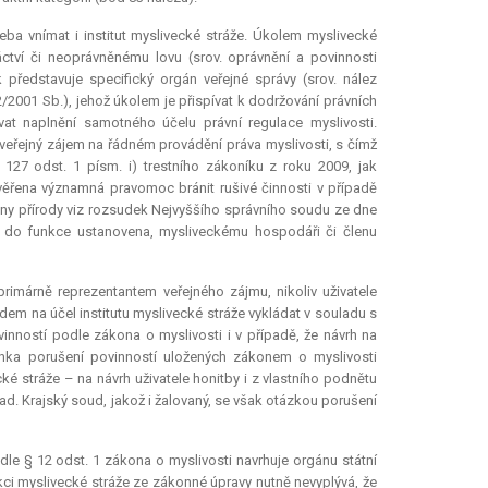
eba vnímat i institut myslivecké stráže. Úkolem myslivecké
áctví či neoprávněnému lovu (srov. oprávnění a povinnosti
 představuje specifický orgán veřejné správy (srov. nález
2/2001 Sb.), jehož úkolem je přispívat k dodržování právních
at naplnění samotného účelu právní regulace myslivosti.
 veřejný zájem na řádném provádění práva myslivosti, s čímž
 127 odst. 1 písm. i) trestního zákoníku z roku 2009, jak
svěřena významná pravomoc bránit rušivé činnosti v případě
ny přírody viz rozsudek Nejvyššího správního soudu ze dne
byla do funkce ustanovena, mysliveckému hospodáři či členu
primárně reprezentantem veřejného zájmu, nikoliv uživatele
edem na účel institutu myslivecké stráže vykládat v souladu s
nností podle zákona o myslivosti i v případě, že návrh na
mínka porušení povinností uložených zákonem o myslivosti
ké stráže – na návrh uživatele honitby i z vlastního podnětu
lad. Krajský soud, jakož i žalovaný, se však otázkou porušení
dle § 12 odst. 1 zákona o myslivosti navrhuje orgánu státní
kci myslivecké stráže ze zákonné úpravy nutně nevyplývá, že