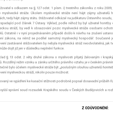
žovatel s odkazem na § 127 odst. 1 písm. i) trestního zákoníku z roku 2009, 
 myslivecké stráže. Úkolem myslivecké stráže není hájit zájmy uživatelů 
ách, tedy hájit zájmy státu. Stěžovatel odkázal na judikaturu Ústavního soudu
spadající pod článek 7 Ústavy. Výklad, podle něhož by byl uživatel honitby
eckou stráží, by vedl k obsazování pozic myslivecké stráže osobami ochotn
elů. Ostatně i v nyní projednávaném případě došlo k návrhu na zrušení ustan
ní zákona, na němž se podílel samotný myslivecký hospodář. Současně je t
vení zastávané stěžovatelem by nebyla myslivecká stráž neodvolatelná, jak t
 může dojít již jen v důsledku neplnění funkce.
klad § 13 odst. 2 věty druhé zákona o myslivosti přijatý žalovaným i kraj
. Rozdílný režim vzniku a zániku určitého právního vztahu je v českém právn
tečně bylo účelem myslivecké stráže být „
poslušným slouhou uživatelů honite
vení mysliveckou stráží, nikoliv pouze možnost.
ovaný ve vyjádření ke kasační stížnosti podrobně popsal dosavadní průběh říz
vyšší správní soud rozsudek Krajského soudu v Českých Budějovicích a rozh
Z ODŮVODNĚNÍ: