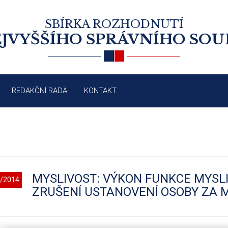
SBÍRKA ROZHODNUTÍ
JVYŠŠÍHO SPRÁVNÍHO SO
REDAKČNÍ RADA
KONTAKT
MYSLIVOST: VÝKON FUNKCE MYSL
/2014
ZRUŠENÍ USTANOVENÍ OSOBY ZA 