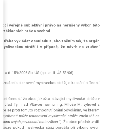
vědčí veřejné subjektivní právo na nerušený výkon této
y základních práv a svobod.
, je třeba vykládat v souladu s jeho zněním tak, že orgán
mysliveckou stráží i v případě, že návrh na zrušení
. a č. 159/2006 Sb. ÚS (sp. zn. II. ÚS 53/06).
o zrušení ustanovení mysliveckou stráží, o kasační stížnosti
ení činnosti žalobce jakožto stávající myslivecké stráže v
ký úřad Týn nad Vltavou návrhu Ing. Miloše M. vyhověl a
obce se proti tomuto rozhodnutí bránil odvoláním, ve kterém
 myslivosti může ustanovení myslivecké stráže zrušit též na
 výkonu svých povinností tento zákon.
“). Žalobce předně tvrdil,
, pouze pokud myslivecká stráž porušila při výkonu svých