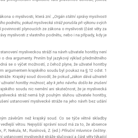
ákona o myslivosti, která zní: „
Orgán státní správy myslivosti
ního podnětu, pokud myslivecká stráž porušila při výkonu svých
 povinností plynoucích ze zákona o myslivosti (část věty za
vy myslivosti z vlastního podnětu, nebo i na případy, kdy je
tanovení mysliveckou stráží na návrh uživatele honitby není
ě o dva argumenty. Prvním byl jazykový výklad předmětného
jedná se o výčet možností, z čehož plyne, že uživatel honitby
hým argumentem krajského soudu byl poukaz na § 12 odst. 1
stráže. Krajský soud dovodil, že pokud „
zákon dává uživateli
 uživatel honitby možnost, aby k jeho návrhu došlo ke zrušení
rajského soudu nic nemění ani skutečnost, že je myslivecká
yslivecká stráž nemá být pouhým sluhou uživatele honitby,
rušení ustanovení myslivecké stráže na jeho návrh bez udání
ným závěrům než krajský soud. Co se týče větné skladby
dlejší větou. Nejvyšší správní soud má za to, že absence
, P.; Nekula, M.; Rusínová, Z. (ed.)
Příruční mluvnice češtiny
.
í ustanovení myslivecké stráže slučovací a část věty týkající