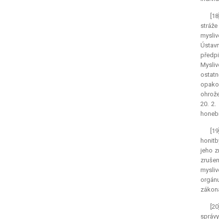
[18
stráže
mysliv
Ústavn
předpi
Mysliv
ostatn
opakov
ohrože
20. 2.
honebn
[19
honitb
jeho z
zrušen
mysliv
orgánu
zákona
[20
správy