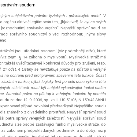
ším správním soudem
ejným subjektivním právům fyzických i právnických osob
“. V
ho orgánu aktivně legitimován ten, „[k]
do tvrdí, že byl na svých
[rozhodnutím]
správního orgánu
“. Nejvyšší správní soud se
moc správního soudnictví o věci rozhodnout; jinými slovy
čeno.
strážníci jsou úředními osobami (viz podrobněji níže), které
viz zejm. § 14 zákona o myslivosti). Myslivecká stráž má
 taktéž uvádí taxativně konkrétní důvody pro zrušení, resp.
l. 21 odst. 4 Listiny se nevztahuje pouze na přístup k veřejné
ráva na ochranu před protiprávním zbavením této funkce. Účast
získáním funkce, nýbrž logicky trvá po celu dobu výkonu této
ných záležitostí, musí být subjekt vykonávající funkci nadán
nkce. Samotné právo na přístup k veřejným funkcím by nemělo
soudu ze dne 12. 9. 2006, sp. zn. II. ÚS 53/06, N 159/42 SbNU
y exponovaný případ odvolání předsedkyně Nejvyššího soudu
adla známého z divadelního prostředí. Nejvyšší správní soud
ší patra správy veřejných záležitostí. Nejvyšší správní soud
nictví a že osobě zastávající funkci myslivecké stráže, do
kce za zákonem předpokládaných podmínek, a do doby, než jí
ud přinejmenším implicitně tuto pravomoc dovodil, jelikož