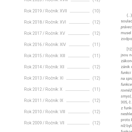
Rok 2019 / Ročník: XVII
(10)
(..
soulad
Rok 2018 / Ročník: XVI
(12)
právec
musel 
Rok 2017 / Ročník: XV
(12)
zodpov
Rok 2016 / Ročník: XIV
(11)
[12
jsou n
Rok 2015 / Ročník: XIII
(11)
zákone
Rok 2014 / Ročník: XII
(12)
zánik 
funkci
Rok 2013 / Ročník: XI
(12)
na spr
funkce
Rok 2012 / Ročník: X
(11)
rovněž
smysl,
Rok 2011 / Ročník: IX
(12)
305, č
z funk
Rok 2010 / Ročník: VIII
(12)
neshle
proto 
Rok 2009 / Ročník: VII
(12)
níž by
funkce