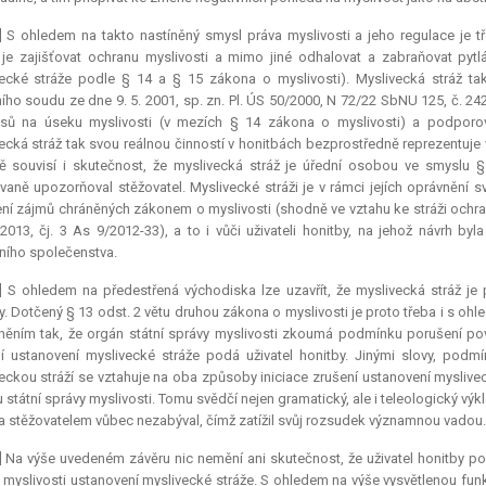
] S ohledem na takto nastíněný smysl práva myslivosti a jeho regulace je tř
 je zajišťovat ochranu myslivosti a mimo jiné odhalovat a zabraňovat pytl
ecké stráže podle § 14 a § 15 zákona o myslivosti). Myslivecká stráž tak
ího soudu ze dne 9. 5. 2001, sp. zn. Pl. ÚS 50/2000, N 72/22 SbNU 125, č. 24
sů na úseku myslivosti (v mezích § 14 zákona o myslivosti) a podporov
ecká stráž tak svou reálnou činností v honitbách bezprostředně reprezentuje
ě souvisí i skutečnost, že myslivecká stráž je úřední osobou ve smyslu §
aně upozorňoval stěžovatel. Myslivecké stráži je v rámci jejích oprávnění 
ní zájmů chráněných zákonem o myslivosti (shodně ve vztahu ke stráži ochra
 2013, čj. 3 As 9/2012-33), a to i vůči uživateli honitby, na jehož návrh 
ího společenstva.
] S ohledem na předestřená východiska lze uzavřít, že myslivecká stráž je 
y. Dotčený § 13 odst. 2 větu druhou zákona o myslivosti je proto třeba i s ohl
něním tak, že orgán státní správy myslivosti zkoumá podmínku porušení povi
í ustanovení myslivecké stráže podá uživatel honitby. Jinými slovy, pod
eckou stráží se vztahuje na oba způsoby iniciace zrušení ustanovení myslivec
 státní správy myslivosti. Tomu svědčí nejen gramatický, ale i teleologický výk
 stěžovatelem vůbec nezabýval, čímž zatížil svůj rozsudek významnou vadou.
] Na výše uvedeném závěru nic nemění ani skutečnost, že uživatel honitby po
 myslivosti ustanovení myslivecké stráže. S ohledem na výše vysvětlenou fun