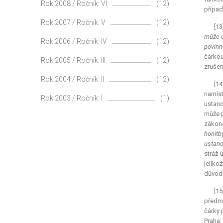
Rok 2008 / Ročník: VI
(12)
případ
Rok 2007 / Ročník: V
(12)
[13
může u
Rok 2006 / Ročník: IV
(12)
povinn
čárkou
Rok 2005 / Ročník: III
(12)
zrušen
Rok 2004 / Ročník: II
(12)
[14
namíst
Rok 2003 / Ročník: I
(1)
ustano
může p
zákona
honitb
ustano
stráž 
jeliko
důvod
[1
předmě
čárky 
Praha: