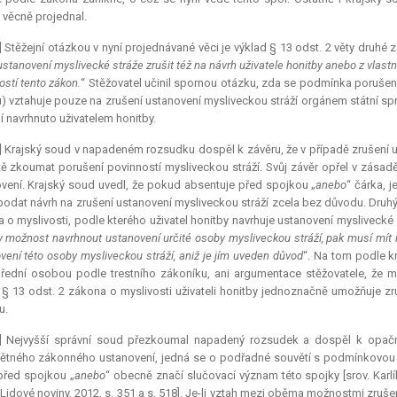
 věcně projednal.
] Stěžejní otázkou v nyní projednávané věci je výklad § 13 odst. 2 věty druhé z
stanovení myslivecké stráže zrušit též na návrh uživatele honitby anebo z vlast
ostí tento zákon.
“ Stěžovatel učinil spornou otázku, zda se podmínka porušení
) vztahuje pouze na zrušení ustanovení mysliveckou stráží orgánem státní sprá
í navrhnuto uživatelem honitby.
] Krajský soud v napadeném rozsudku dospěl k závěru, že v případě zrušení us
ě zkoumat porušení povinností mysliveckou stráží. Svůj závěr opřel v zásad
vení. Krajský soud uvedl, že pokud absentuje před spojkou „
anebo
“ čárka, 
odat návrh na zrušení ustanovení mysliveckou stráží zcela bez důvodu. Dru
 o myslivosti, podle kterého uživatel honitby navrhuje ustanovení myslivecké 
y možnost navrhnout ustanovení určité osoby mysliveckou stráží, pak musí mít i
vení této osoby mysliveckou stráží, aniž je jím uveden důvod
“. Na tom podle k
úřední osobou podle trestního zákoníku, ani argumentace stěžovatele, že m
ž § 13 odst. 2 zákona o myslivosti uživateli honitby jednoznačně umožňuje z
u.
5] Nejvyšší správní soud přezkoumal napadený rozsudek a dospěl k opač
tného zákonného ustanovení, jedná se o podřadné souvětí s podmínkovou ve
před spojkou „
anebo
“ obecně značí slučovací význam této spojky [srov. Karlík
 Lidové noviny, 2012, s. 351 a s. 518]. Je-li vztah mezi oběma možnostmi zrušen