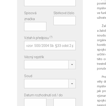
povinn
mysliv
Spisová
Sbírkové číslo
ve fun
uživat
značka
Žal
a žalo
soudu 
(?)
Vztah k předpisu
orgáne
honitb
spojko
určité
Věcný rejstřík
této o
trestn
poruše
Soud
Pro
věty d
mysliv
jak pr
Datum rozhodnutí od / do
význam
spojko
nesprá