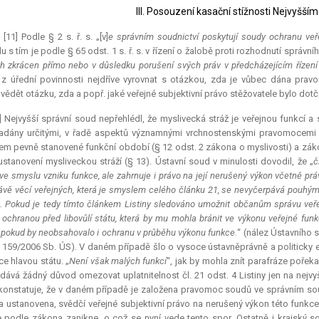
III. Posouzení kasační stížnosti Nejvyš
.) [11] Podle § 2 s. ř. s. „[v]
e správním soudnictví poskytují soudy ochranu veř
u s tím je podle § 65 odst. 1 s. ř. s. v řízení o žalobě proti rozhodnutí správní
h zkrácen přímo nebo v důsledku porušení svých práv v předcházejícím řízení
z úřední povinnosti nejdříve vyrovnat s otázkou, zda je vůbec dána pravo
ědět otázku, zda a popř. jaké veřejné subjektivní právo stěžovatele bylo dot
] Nejvyšší správní soud nepřehlédl, že myslivecká stráž je veřejnou funkcí a 
adány určitými, v řadě aspektů významnými vrchnostenskými pravomocemi (
m pevně stanovené funkční období (§ 12 odst. 2 zákona o myslivosti) a zákon
ustanovení mysliveckou stráží (§ 13). Ústavní soud v minulosti dovodil, že „
č
 ve smyslu vzniku funkce, ale zahrnuje i právo na její nerušený výkon včetně p
ávě věcí veřejných, která je smyslem celého článku 21, se nevyčerpává pouhým 
. Pokud je tedy tímto článkem Listiny sledováno umožnit občanům správu veřej
 ochranou před libovůlí státu, která by mu mohla bránit ve výkonu veřejné fu
 pokud by neobsahovalo i ochranu v průběhu výkonu funkce.
“ (nález Ústavního 
. 159/2006 Sb. ÚS). V daném případě šlo o vysoce ústavněprávně a politick
ce hlavou státu. „
Není však malých funkcí
“, jak by mohla znít parafráze pořek
dává žádný důvod omezovat uplatnitelnost čl. 21 odst. 4 Listiny jen na nejvyš
konstatuje, že v daném případě je založena pravomoc soudů ve správním soud
la ustanovena, svědčí veřejné subjektivní právo na nerušený výkon této fun
 podle zákona zanikne, o což se nyní vede tento spor. Ostatně i krajský so