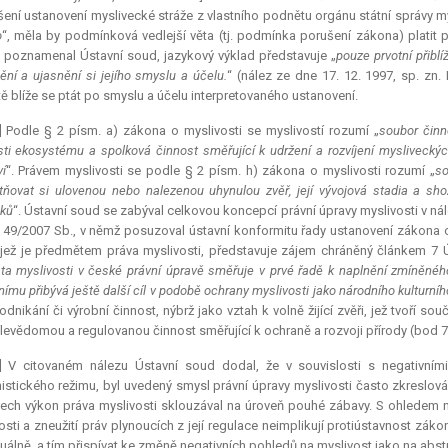
šení ustanovení myslivecké stráže z vlastního podnětu orgánu státní správy m
o
“, měla by podmínková vedlejší věta (tj. podmínka porušení zákona) platit
poznamenal Ústavní soud, jazykový výklad představuje „
pouze prvotní přibl
ění a ujasnění si jejího smyslu a účelu.
“ (nález ze dne 17. 12. 1997, sp. zn.
ě blíže se ptát po smyslu a účelu interpretovaného ustanovení.
] Podle § 2 písm. a) zákona o myslivosti se myslivostí rozumí „
soubor činno
ti ekosystému a spolková činnost směřující k udržení a rozvíjení mysliveckýc
í
“. Právem myslivosti se podle § 2 písm. h) zákona o myslivosti rozumí „
so
stňovat si ulovenou nebo nalezenou uhynulou zvěř, její vývojová stadia a sh
ků
“. Ústavní soud se zabýval celkovou koncepcí právní úpravy myslivosti v nál
. 49/2007 Sb., v němž posuzoval ústavní konformitu řady ustanovení zákona o
 jež je předmětem práva myslivosti, představuje zájem chráněný článkem 7 Ú
ta myslivosti v české právní úpravě směřuje v prvé řadě k naplnění zmíněného 
nímu přibývá ještě další cíl v podobě ochrany myslivosti jako národního kulturníh
odnikání či výrobní činnost, nýbrž jako vztah k volně žijící zvěři, jež tvoří 
ílevědomou a regulovanou činnost směřující k ochraně a rozvoji přírody (bod 7
7] V citovaném nálezu Ústavní soud dodal, že v souvislosti s negativními
stického režimu, byl uvedený smysl právní úpravy myslivosti často zkreslová
ech výkon práva myslivosti sklouzával na úroveň pouhé zábavy. S ohledem na 
osti a zneužití práv plynoucích z její regulace neimplikují protiústavnost zák
duálně, a tím přispívat ke změně negativních pohledů na myslivost jako na
abst