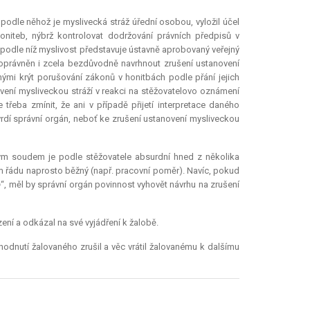
podle něhož je myslivecká stráž úřední osobou, vyložil účel
honiteb, nýbrž kontrolovat dodržování právních předpisů v
, podle níž myslivost představuje ústavně aprobovaný veřejný
 oprávněn i zcela bezdůvodně navrhnout zrušení ustanovení
ými krýt porušování zákonů v honitbách podle přání jejich
ovení mysliveckou stráží v reakci na stěžovatelovo oznámení
řeba zmínit, že ani v případě přijetí
interpretace
daného
vrdí správní orgán, neboť ke zrušení ustanovení mysliveckou
ským soudem je podle stěžovatele
absurdní
hned z několika
ím řádu naprosto běžný (např. pracovní poměr). Navíc, pokud
b
“, měl by správní orgán povinnost vyhovět návrhu na zrušení
ení a odkázal na své vyjádření k žalobě.
odnutí žalovaného zrušil a věc vrátil žalovanému k dalšímu