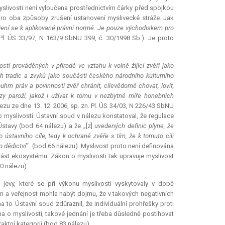
yslivosti není vyloučena prostřednictvím čárky před spojkou
 pro oba způsoby zrušení ustanovení myslivecké stráže. Jak
ížení se k aplikované právní normě. Je pouze východiskem pro
 Pl. ÚS 33/97, N 163/9 SbNU 399, č. 30/1998 Sb.). Je proto
stí prováděných v přírodě ve vztahu k volně žijící zvěři jako
h tradic a zvyků jako součásti českého národního kulturního
uhrn práv a povinností zvěř chránit, cílevědomě chovat, lovit,
ozy paroží, jakož i užívat k tomu v nezbytné míře honebních
ezu ze dne 13. 12. 2006, sp. zn. Pl. ÚS 34/03, N 226/43 SbNU
 myslivosti. Ústavní soud v nálezu konstatoval, že regulace
stavy (bod 64 nálezu) a že „[z]
uvedených definic plyne, že
ústavního cíle, tedy k ochraně zvěře s tím, že k tomuto cíli
o dědictví
“. (bod 66 nálezu). Myslivost proto není definována
součást ekosystému. Zákon o myslivosti tak upravuje myslivost
0 nálezu).
 jevy, které se při výkonu myslivosti vyskytovaly v době
n a veřejnost mohla nabýt dojmu, že v takových negativních
to Ústavní soud zdůraznil, že individuální prohřešky proti
ona o myslivosti, takové jednání je třeba důsledně postihovat
raktní
kategorii (bod 83 nálezu).