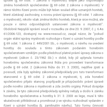
úpravě (§ 69 odst. 1 zákona o myslivosti) stejně jako odpovídající
změnu honebních společenstev (§ 69 odst. 2 zákona o myslivosti). V
rámci těchto řízení proto může být řešen soulad dříve uznaných honiteb,
které zůstávají zachovány, s novou právní úpravou (§ 69 odst. 1 zákona
o myslivosti), nikoliv však změna těchto honiteb, která je sice možná, ale
pouze v rámci odpovídajících ustanovení zákona o myslivosti".
Obdobně Nejvyšší správní soud v rozsudku ze dne 20. 9. 2007, č .j. 6 As
61/2006-123, dostupný na www.nssoud.cz, zaujal názor, že "pokud
orgán státní správy myslivosti rozhoduje v řízení o uznání honitby podle
§ 69 odst. 1 zákona č. 449/2001 Sb., o myslivosti, o návrhu na uvedení
honitby do souladu s tímto zákonem podaném honebním
společenstvem vzniklým podle předchozí platné právní úpravy zákona o
myslivosti (zákon č. 23/1962 Sb.) v době, kdy již uplynula tomuto
honebnímu společenstvu zákonná lhůta pro provedení transformace
podle § 69 odst. 2 (zákonná lhůta do 31. 3. 2003), nejdříve zjistí a
posoudí, zda byly splněny zákonné předpoklady pro tuto transformaci
stanovené v § 69 odst. 2 zákona o myslivosti, tj. zda honební
společenstvo přijalo stanovy, popřípadě je přizpůsobilo právní úpravě
podle nového zákona o myslivosti a zda zvolilo orgány. Pokud dospěje
k závěru, že tyto zákonné předpoklady splněny nebyly a došlo k zániku
honebního společenstva a honitby k 31. 3. 2003
ex lege
, musí k této
skutečnosti přihlédnout a promítnout ji ve výroku rozhodnutí vydaném v
řízení o uznání honitby (tj. zamítnutím návrhu). Tuto formu činnosti