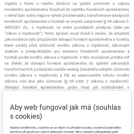
orgánů v řízení o návrhu žalobce na vydání potvrzení o zápisu
Honebního společenstva Stradouň do rejstříku honebních společenstev,
v němž bylo nutno nejprve vyřešit problematiku transformace stávajících
honebních společenstev a honiteb ve smyslu ustanovení § 69 zákona č.
449/2001 Sb., o myslivosti, ve znění pozdějších předpisů (dále jen
"zákon o myslivosti"). Tento správní soud došel k závěru, že úmyslem
zákonodárce bylo přizpůsobit stávající honební společenstva a honitby,
které vznikly před účinností nového zákona o myslivosti, zákonným
znakům a předpokladům pro existenci honebních společenstev a
honiteb podle nového zákona o myslivosti. V této souvislosti je třeba mít
na zřeteli, že stávající honební společenstva do splnění zákonných
transformačních požadavků nadále existují (nezanikla nabytím účinnosti
nového zákona o myslivosti) a řídí se ustanoveními tohoto nového
zákona ode dne jeho účinnosti (§ 69 odst. 2 zákona o myslivosti).
Stávající honební společenstvo proto musí při rozhodování o
transformaci postupovat již podle nového zákona o myslivosti, a to
zejména při svolání a jednání valné hromady, volbě orgánů a přijetí
stanov. Tento závěr je souladný s právním názorem Nejvyššího soudu
Aby web fungoval jak má (souhlas
vysloveným v rozsudku ze dne 22. 11. 2006, č. j. 28 Cdo 1579/2005 - 203,
s cookies)
(žaloba na určení, že rozhodnutí valné hromady Honebního společenstva
Stradouň ze dne 10. 8. 2002, na níž bylo rozhodováno o přijetí nebo
Vážený návštěvníku, snažíme se ze všech sil přinášet vysokou úroveň uživatelského
změně stanov a volbě orgánů společenstva, je neplatné), který vycházel
komfortu při používání našich webových stránek. Mezi základní předpoklady patří