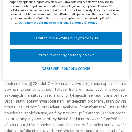
při posuzování platnosti svolání valné hromady při transformaci tohoto
např. aby správně fungovalo vyhledávání, abychom vás neobtěžovali nevhodnou
reklamou nebo abychom měli dostatek podnětů, jak web vylepšovat. Proto od Vás
honebního společenstva z výkladu ustanovení § 22 nového zákona o
potřebujeme souhlas se zpracováním souborů cookies, tj. malých souborů, které se
myslivosti. V souvislosti s posuzováním platnosti "transformační valné
dočasně ukládají ve vašem prohlížeči. Předem děkujeme za udělení souhlasu. Data
hromady" Honebního společenstva Stradouň ze dne 26. 3. 2003, které
využijeme ke zlepšování našich služeb a přizpůsobení obsahu webu přímo Vám na
míru.
Oznámení o ochraně osobních údajů a souborů cookie
bylo rozhodující pro řízení o zamítnutí návrhu žalobce na vydání úředního
potvrzení, jež se týkalo zápisu Honebního společenstva Stradouň, se
sídlem ve Vinarech 46, do rejstříku honebních společenstev, vznesl
Zamítnout vše kromě nutných cookies
žalobce ve své žalobě zásadní námitku, že správním orgánům nepřísluší
zkoumat, zda rozhodnutí přijatá na valné hromadě jsou platná či
neplatná a že správní orgán nemá právo vyžadovat listiny nutné k
Přijmout všechny soubory cookie
posouzení této otázky. Krajský soud vyvodil v tomto směru první
základní závěr, že pokud orgán státní správy myslivosti rozhoduje o
Nastavení souborů cookie
návrhu na vydání úředního potvrzení, týkajícího se zápisu
transformovaného honebního společenstva do rejstříku honebních
společenstev (§ 28 odst. 2 zákona o myslivosti), je nejen oprávněn, ale i
povinen zkoumat platnost takové transformace, včetně posouzení
zákonných náležitostí všech úkonů týkajících se této transformace.
Orgán státní správy myslivosti není "evidenčním orgánem", který by vzal
pouze na vědomí provedení jakékoliv "transformace" stávajícího
honebního společenstva, aniž by zkoumal její platnost. Činnost orgánu
státní správy myslivosti při vydávání úředního potvrzení (osvědčení) o
zápisu do rejstříku honebních společenstev totiž spočívá buď ve vydání
tohoto osvědčení nebo ve formě vydání rozhodnutí o zamítnutí návrhu