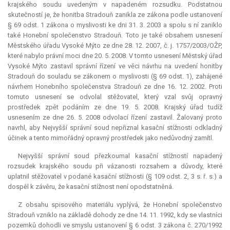
krajského soudu uvedeným v napadeném rozsudku. Podstatnou
skutečností je, že honitba Stradouň zanikla ze zákona podle ustanovení
§ 69 odst. 1 zákona o myslivosti ke dni 31. 3. 2003 a spolu s ní zaniklo
také Honební společenstvo Stradouň. Toto je také obsahem usnesení
Městského úřadu Vysoké Mýto ze dne 28. 12. 2007, č. j. 1757/2003/OŽP,
které nabylo právní moci dne 20. 5. 2008. V tomto usnesení Městský úřad
Vysoké Mýto zastavil správní řízení ve věci návrhu na uvedení honitby
Stradouň do souladu se zákonem o myslivosti (§ 69 odst. 1), zahájené
návrhem Honebního společenstva Stradouň ze dne 16. 12. 2002. Proti
tomuto usnesení se odvolal stěžovatel, který vzal svůj opravný
prostředek zpět podáním ze dne 19. 5. 2008. Krajský úřad tudíž
usnesením ze dne 26. 5. 2008 odvolací řízení zastavil. Žalovaný proto
navrhl, aby Nejvyšší správní soud nepřiznal kasační stížnosti odkladný
účinek a tento mimořádný opravný prostředek jako nedůvodný zamítl.
Nejvyšší správní soud přezkoumal kasační stížností napadený
rozsudek krajského soudu při vázanosti rozsahem a důvody, které
uplatnil stěžovatel v podané kasační stížnosti (§ 109 odst. 2, 3 s. ř. s.) a
dospěl k závěru, že kasační stížnost není opodstatněná.
Z obsahu spisového materiálu vyplývá, že Honební společenstvo
Stradouň vzniklo na základě dohody ze dne 14. 11. 1992, kdy se vlastníci
pozemků dohodli ve smyslu ustanovení § 6 odst. 3 zákona č. 270/1992