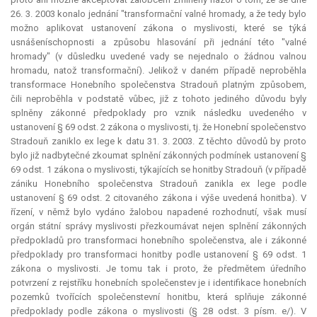
26. 3. 2003 konalo jednání "transformační valné hromady, a že tedy bylo
možno aplikovat ustanovení zákona o myslivosti, které se týká
usnášeníschopnosti a způsobu hlasování při jednání této "valné
hromady" (v důsledku uvedené vady se nejednalo o žádnou valnou
hromadu, natož transformační). Jelikož v daném případě neproběhla
transformace Honebního společenstva Stradouň platným způsobem,
čili neproběhla v podstatě vůbec, již z tohoto jediného důvodu byly
splněny zákonné předpoklady pro vznik následku uvedeného v
ustanovení § 69 odst. 2 zákona o myslivosti, tj. že Honební společenstvo
Stradouň zaniklo
ex lege
k datu 31. 3. 2003. Z těchto důvodů by proto
bylo již nadbytečné zkoumat splnění zákonných podmínek ustanovení §
69 odst. 1 zákona o myslivosti, týkajících se honitby Stradouň (v případě
zániku Honebního společenstva Stradouň zanikla
ex lege
podle
ustanovení § 69 odst. 2 citovaného zákona i výše uvedená honitba). V
řízení, v němž bylo vydáno žalobou napadené rozhodnutí, však musí
orgán státní správy myslivosti přezkoumávat nejen splnění zákonných
předpokladů pro transformaci honebního společenstva, ale i zákonné
předpoklady pro transformaci honitby podle ustanovení § 69 odst. 1
zákona o myslivosti. Je tomu tak i proto, že předmětem úředního
potvrzení z rejstříku honebních společenstev je i identifikace honebních
pozemků tvořících společenstevní honitbu, která splňuje zákonné
předpoklady podle zákona o myslivosti (§ 28 odst. 3 písm. e/). V