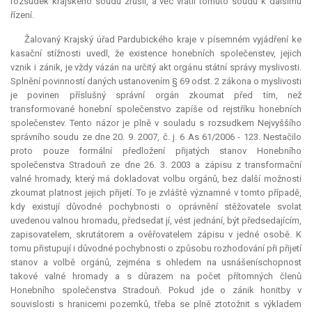
rozsudek krajského soudu zrušil, a věc vrátil tomuto soudu k dalšímu
řízení.
Žalovaný Krajský úřad Pardubického kraje v písemném vyjádření ke
kasační stížnosti uvedl, že existence honebních společenstev, jejich
vznik i zánik, je vždy vázán na určitý akt orgánu státní správy myslivosti.
Splnění povinností daných ustanovením § 69 odst. 2 zákona o myslivosti
je povinen příslušný správní orgán zkoumat před tím, než
transformované honební společenstvo zapíše od rejstříku honebních
společenstev. Tento názor je plně v souladu s rozsudkem Nejvyššího
správního soudu ze dne 20. 9. 2007, č. j. 6 As 61/2006 - 123. Nestačilo
proto pouze formální předložení přijatých stanov Honebního
společenstva Stradouň ze dne 26. 3. 2003 a zápisu z transformační
valné hromady, který má dokladovat volbu orgánů, bez další možnosti
zkoumat platnost jejich přijetí. To je zvláště významné v tomto případě,
kdy existují důvodné pochybnosti o oprávnění stěžovatele svolat
uvedenou valnou hromadu, předsedat jí, vést jednání, být předsedajícím,
zapisovatelem, skrutátorem a ověřovatelem zápisu v jedné osobě. K
tomu přistupují i důvodné pochybnosti o způsobu rozhodování při přijetí
stanov a volbě orgánů, zejména s ohledem na usnášeníschopnost
takové valné hromady a s důrazem na počet přítomných členů
Honebního společenstva Stradouň. Pokud jde o zánik honitby v
souvislosti s hranicemi pozemků, třeba se plně ztotožnit s výkladem