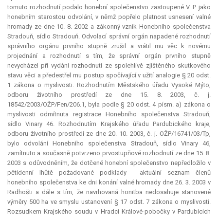
tomuto rozhodnutí podalo honební společenstvo zastoupené V. P. jako
honebním starostou odvolání, v němž popřelo platnost usnesení valné
hromady ze dne 10. 8. 2002 a zákonný vznik Honebního společenstva
Stradouň, sídlo Stradouň. Odvolací správní orgán napadené rozhodnutí
správního orgánu prvního stupně zrušil a vrátil mu věc k novému
projednání a rozhodnutí s tím, že správní orgán prvního stupně
nevycházel při vydání rozhodnutí ze spolehlivě zjištěného skutkového
stavu věci a předestřel mu postup spočívající v užití analogie § 20 odst.
1 zákona o myslivosti. Rozhodnutím Městského úřadu Vysoké Mýto,
odboru životního prostředí ze dne 15. 8. 2003, č. j.
18542/2003/OŽP/Fen/206.1, byla podle § 20 odst. 4 písm. a) zákona o
myslivosti odmítnuta registrace Honebního společenstva Stradouň,
sídlo Vinary 46. Rozhodnutím Krajského úřadu Pardubického kraje,
odboru životního prostředí ze dne 20. 10. 2003, č. j. OŽP/16741/03/Tp,
bylo odvolání Honebního společenstva Stradouň, sídlo Vinary 46,
zamítnuto a současně potvrzeno prvostupňové rozhodnutí ze dne 15. 8.
2003 s odůvodněním, že dotčené honební společenstvo nepředložilo v
pětidenní lhůtě požadované podklady - aktuální seznam členů
honebního společenstva ke dni konání valné hromady dne 26. 3. 2003 v
Radhošti a dále s tím, že navrhovaná honitba nedosahuje stanovené
výměry 500 ha ve smyslu ustanovení § 17 odst. 7 zákona o myslivosti.
Rozsudkem Krajského soudu v Hradci Králové-pobočky v Pardubicích