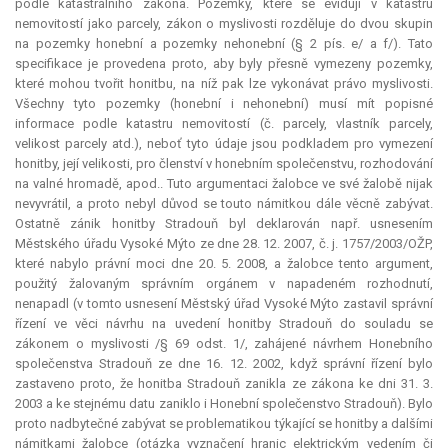
podle katastrálního zákona. Pozemky, které se evidují v katastru
nemovitostí jako parcely, zákon o myslivosti rozděluje do dvou skupin
na pozemky honební a pozemky nehonební (§ 2 pís. e/ a f/). Tato
specifikace je provedena proto, aby byly přesně vymezeny pozemky,
které mohou tvořit honitbu, na níž pak lze vykonávat právo myslivosti.
Všechny tyto pozemky (honební i nehonební) musí mít popisné
informace podle katastru nemovitostí (č. parcely, vlastník parcely,
velikost parcely atd.), neboť tyto údaje jsou podkladem pro vymezení
honitby, její velikosti, pro členství v honebním společenstvu, rozhodování
na valné hromadě, apod.. Tuto argumentaci žalobce ve své žalobě nijak
nevyvrátil, a proto nebyl důvod se touto námitkou dále věcně zabývat.
Ostatně zánik honitby Stradouň byl deklarován např. usnesením
Městského úřadu Vysoké Mýto ze dne 28. 12. 2007, č. j. 1757/2003/OŽP,
které nabylo právní moci dne 20. 5. 2008, a žalobce tento argument,
použitý žalovaným správním orgánem v napadeném rozhodnutí,
nenapadl (v tomto usnesení Městský úřad Vysoké Mýto zastavil správní
řízení ve věci návrhu na uvedení honitby Stradouň do souladu se
zákonem o myslivosti /§ 69 odst. 1/, zahájené návrhem Honebního
společenstva Stradouň ze dne 16. 12. 2002, když správní řízení bylo
zastaveno proto, že honitba Stradouň zanikla ze zákona ke dni 31. 3.
2003 a ke stejnému datu zaniklo i Honební společenstvo Stradouň). Bylo
proto nadbytečné zabývat se problematikou týkající se honitby a dalšími
námitkami žalobce (otázka vyznačení hranic elektrickým vedením či