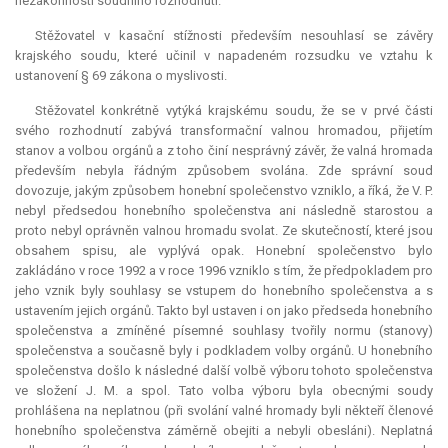
nezákonnosti soudního rozhodnutí.
Stěžovatel v kasační stížnosti především nesouhlasí se závěry
krajského soudu, které učinil v napadeném rozsudku ve vztahu k
ustanovení § 69 zákona o myslivosti.
Stěžovatel konkrétně vytýká krajskému soudu, že se v prvé části
svého rozhodnutí zabývá transformační valnou hromadou, přijetím
stanov a volbou orgánů a z toho činí nesprávný závěr, že valná hromada
především nebyla řádným způsobem svolána. Zde správní soud
dovozuje, jakým způsobem honební společenstvo vzniklo, a říká, že V. P.
nebyl předsedou honebního společenstva ani následně starostou a
proto nebyl oprávněn valnou hromadu svolat. Ze skutečností, které jsou
obsahem spisu, ale vyplývá opak. Honební společenstvo bylo
zakládáno v roce 1992 a v roce 1996 vzniklo s tím, že předpokladem pro
jeho vznik byly souhlasy se vstupem do honebního společenstva a s
ustavením jejich orgánů. Takto byl ustaven i on jako předseda honebního
společenstva a zmíněné písemné souhlasy tvořily normu (stanovy)
společenstva a současně byly i podkladem volby orgánů. U honebního
společenstva došlo k následné další volbě výboru tohoto společenstva
ve složení J. M. a spol. Tato volba výboru byla obecnými soudy
prohlášena na neplatnou (při svolání valné hromady byli někteří členové
honebního společenstva záměrně obejiti a nebyli obesláni). Neplatná