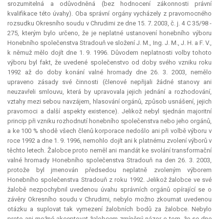
srozumitelná a odůvodněná (bez hodnocení zákonnosti právní
kvalifikace této úvahy). Oba správní orgány vycházely z pravomocného
rozsudku Okresního soudu v Chrudimi ze dne 15. 7. 2003, č. j. 4 C 35/98 -
275, kterým bylo určeno, že je neplatné ustanovení honebního výboru
Honebního společenstva Stradouň ve složení J. M., Ing. J. M., J. H. a F. V.,
k němuž mělo dojít dne 1. 9. 1996. Důvodem neplatnosti volby tohoto
výboru byl fakt, že uvedené společenstvo od doby svého vzniku roku
1992 až do doby konání valné hromady dne 26. 3. 2003, nemělo
upraveno zásady své činnosti (členové nepřijali žádné stanovy ani
neuzavřeli smlouvu, která by upravovala jejich jednání a rozhodování,
vztahy mezi sebou navzájem, hlasování orgánů, způsob usnášení, jejich
pravomoci a další aspekty existence). Jelikož nebyl sjednán majoritní
princip při vzniku rozhodnutí honebního společenstva nebo jeho orgánů,
a ke 100 % shodě všech členů
korporace
nedošlo ani při volbě výboru v
roce 1992 a dne 1. 9. 1996, nemohlo dojít ani k platnému zvolení výborů v
těchto letech. Žalobce proto neměl ani
mandát
ke svolání transformační
valné hromady Honebního společenstva Stradouň na den 26. 3. 2003,
protože byl jmenován předsedou neplatně zvoleným výborem
Honebního společenstva Stradouň z roku 1992. Jelikož žalobce ve své
žalobě nezpochybnil uvedenou úvahu správních orgánů opírající se o
závěry Okresního soudu v Chrudimi, nebylo možno zkoumat uvedenou
otázku a suplovat tak vymezení žalobních bodů za žalobce. Nebylo
proto ani možné akceptovat žalobcem zmíněný názor o tom, že se dne