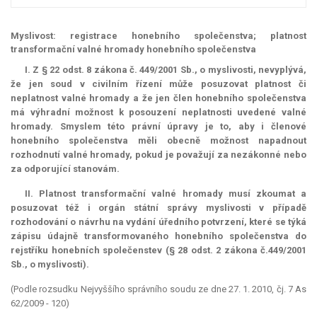
Myslivost: registrace honebního společenstva; platnost
transformační valné hromady honebního společenstva
I. Z § 22 odst. 8 zákona č. 449/2001 Sb., o myslivosti, nevyplývá,
že jen soud v civilním řízení může posuzovat platnost či
neplatnost valné hromady a že jen člen honebního společenstva
má výhradní možnost k posouzení neplatnosti uvedené valné
hromady. Smyslem této právní úpravy je to, aby i členové
honebního společenstva měli obecně možnost napadnout
rozhodnutí valné hromady, pokud je považují za nezákonné nebo
za odporující stanovám.
II. Platnost transformační valné hromady musí zkoumat a
posuzovat též i orgán státní správy myslivosti v případě
rozhodování o návrhu na vydání úředního potvrzení, které se týká
zápisu údajně transformovaného honebního společenstva do
rejstříku honebních společenstev (§ 28 odst. 2 zákona č.449/2001
Sb., o myslivosti).
(Podle rozsudku Nejvyššího správního soudu ze dne 27. 1. 2010, čj. 7 As
62/2009 - 120)