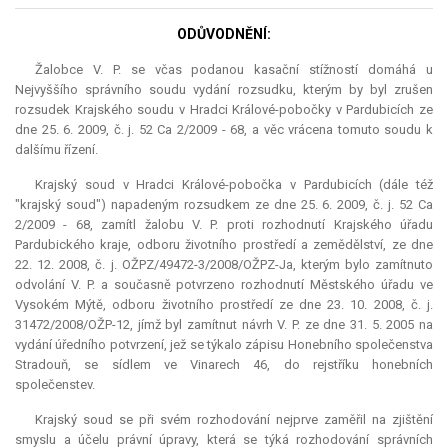
ODŮVODNĚNÍ:
Žalobce V. P. se včas podanou kasační stížností domáhá u
Nejvyššího správního soudu vydání rozsudku, kterým by byl zrušen
rozsudek Krajského soudu v Hradci Králové-pobočky v Pardubicích ze
dne 25. 6. 2009, č. j. 52 Ca 2/2009 - 68, a věc vrácena tomuto soudu k
dalšímu řízení.
Krajský soud v Hradci Králové-pobočka v Pardubicích (dále též
"krajský soud") napadeným rozsudkem ze dne 25. 6. 2009, č. j. 52 Ca
2/2009 - 68, zamítl žalobu V. P. proti rozhodnutí Krajského úřadu
Pardubického kraje, odboru životního prostředí a zemědělství, ze dne
22. 12. 2008, č. j. OŽPZ/49472-3/2008/OŽPZ-Ja, kterým bylo zamítnuto
odvolání V. P. a současně potvrzeno rozhodnutí Městského úřadu ve
Vysokém Mýtě, odboru životního prostředí ze dne 23. 10. 2008, č. j.
31472/2008/OŽP-12, jímž byl zamítnut návrh V. P. ze dne 31. 5. 2005 na
vydání úředního potvrzení, jež se týkalo zápisu Honebního společenstva
Stradouň, se sídlem ve Vinarech 46, do rejstříku honebních
společenstev.
Krajský soud se při svém rozhodování nejprve zaměřil na zjištění
smyslu a účelu právní úpravy, která se týká rozhodování správních