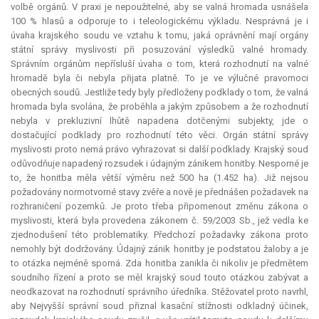
volbě orgánů. V praxi je nepoužitelné, aby se valná hromada usnášela
100 % hlasů a odporuje to i teleologickému výkladu. Nesprávná je i
úvaha krajského soudu ve vztahu k tomu, jaká oprávnění mají orgány
státní správy myslivosti při posuzování výsledků valné hromady.
Správním orgánům nepřísluší úvaha o tom, která rozhodnutí na valné
hromadě byla či nebyla přijata platně. To je ve výlučné pravomoci
obecných soudů. Jestliže tedy byly předloženy podklady o tom, že valná
hromada byla svolána, že proběhla a jakým způsobem a že rozhodnutí
nebyla v prekluzivní lhůtě napadena dotčenými subjekty, jde o
dostačující podklady pro rozhodnutí této věci. Orgán státní správy
myslivosti proto nemá právo vyhrazovat si další podklady. Krajský soud
odůvodňuje napadený rozsudek i údajným zánikem honitby. Nesporné je
to, že honitba měla větší výměru než 500 ha (1.452 ha). Již nejsou
požadovány normotvorné stavy zvěře a nově je přednášen požadavek na
rozhraničení pozemků. Je proto třeba připomenout změnu zákona o
myslivosti, která byla provedena zákonem č. 59/2003 Sb., jež vedla ke
zjednodušení této problematiky. Předchozí požadavky zákona proto
nemohly být dodržovány. Údajný zánik honitby je podstatou žaloby a je
to otázka nejméně sporná. Zda honitba zanikla či nikoliv je předmětem
soudního řízení a proto se měl krajský soud touto otázkou zabývat a
neodkazovat na rozhodnutí správního úředníka. Stěžovatel proto navrhl,
aby Nejvyšší správní soud přiznal kasační stížnosti odkladný účinek,