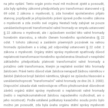
na jeho vydání. Tento orgán proto musí mít možnost zjistit a posoudit,
zda byly splněny zákonné předpoklady pro transformaci stanovené v §
69 odst. 2 zákona o myslivosti, tj. zda honební společenstvo přijalo
stanovy, popřípadě je přizpůsobilo právní úpravě podle nového zákona
o myslivosti a zda zvolilo své orgány. Nestačí tedy zabývat se pouze
usnášeníschopností transformační valné hromady ve smyslu ustanovení
§ 22 zákona o myslivosti, ale i způsobem svolání této valné hromady
honebním starostou, a nikoliv členem honebního společenstva (§ 22
odst. 1 tohoto zákona) a zasláním písemných pozvánek na valnou
hromadu způsobem a s údaji, jež odpovídají ustanovení § 22 odst. 2
zákona o myslivosti. Orgány státní správy myslivosti spatřovaly důvod
neplatnosti transformace Honebního společenstva Stradouň v nesplnění
základního předpokladu platnosti transformační valné hromady a
potažmo celé transformace, kterým je neplatné svolání této hromady
žalobcem. Právě tento důvod však žalobce nenapadl žádnou námitkou v
žalobě (žalobce brojil žalobní námitkou, týkající se způsobu hlasování a
usnášeníschopnosti "transformační" valné hromady ze dne 26. 3. 2003).
Dispoziční zásada však nedovoluje
ex officio
přezkoumávat důvodnost
závěrů orgánů státní správy myslivosti o neplatnosti valné hromady
(nešlo o nepřezkoumatelnost žalobou napadeného rozhodnutí, ani o
jeho nicotnost). Podle ustálené judikatury kasačního soudu proto bylo
možno jen posoudit, zda byla úvaha orgánu státní správy myslivosti