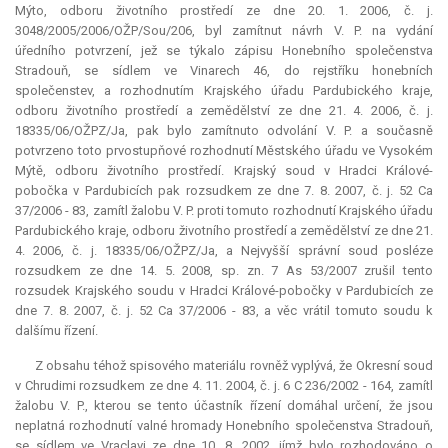
Mýto, odboru životního prostředí ze dne 20. 1. 2006, č. j.
3048/2005/2006/OŽP/Sou/206, byl zamítnut návrh V. P. na vydání
úředního potvrzení, jež se týkalo zápisu Honebního společenstva
Stradouň, se sídlem ve Vinarech 46, do rejstříku honebních
společenstev, a rozhodnutím Krajského úřadu Pardubického kraje,
odboru životního prostředí a zemědělství ze dne 21. 4. 2006, č. j.
18335/06/OŽPZ/Ja, pak bylo zamítnuto odvolání V. P. a současně
potvrzeno toto prvostupňové rozhodnutí Městského úřadu ve Vysokém
Mýtě, odboru životního prostředí. Krajský soud v Hradci Králové-
pobočka v Pardubicích pak rozsudkem ze dne 7. 8. 2007, č. j. 52 Ca
37/2006 - 83, zamítl žalobu V. P. proti tomuto rozhodnutí Krajského úřadu
Pardubického kraje, odboru životního prostředí a zemědělství ze dne 21.
4. 2006, č. j. 18335/06/OŽPZ/Ja, a Nejvyšší správní soud posléze
rozsudkem ze dne 14. 5. 2008, sp. zn. 7 As 53/2007 zrušil tento
rozsudek Krajského soudu v Hradci Králové-pobočky v Pardubicích ze
dne 7. 8. 2007, č. j. 52 Ca 37/2006 - 83, a věc vrátil tomuto soudu k
dalšímu řízení.
Z obsahu téhož spisového materiálu rovněž vyplývá, že Okresní soud
v Chrudimi rozsudkem ze dne 4. 11. 2004, č. j. 6 C 236/2002 - 164, zamítl
žalobu V. P., kterou se tento účastník řízení domáhal určení, že jsou
neplatná rozhodnutí valné hromady Honebního společenstva Stradouň,
se sídlem ve Vraclavi ze dne 10. 8. 2002, jímž bylo rozhodováno o