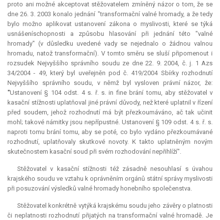
proto ani možné akceptovat stěžovatelem zmíněný názor o tom, že se
dne 26. 3. 2003 konalo jednání "transformační valné hromady, a že tedy
bylo možno aplikovat ustanovení zákona o myslivosti, které se týká
usnášeníschopnosti a způsobu hlasování při jednání této "valné
hromady" (v důsledku uvedené vady se nejednalo o žádnou valnou
hromadu, natož transformační). V tomto směru se sluší připomenout i
rozsudek Nejvyššího správního soudu ze dne 22. 9. 2004, č. j. 1 Azs
34/2004 - 49, který byl uveřejněn pod č. 419/2004 Sbírky rozhodnutí
Nejvyššího správního soudu, v němž byl vysloven právní názor, že:
"
Ustanovení § 104 odst. 4 s. ř. s.
in fine
brání tomu, aby stěžovatel v
kasační stížnosti uplatňoval jiné právní důvody, než které uplatnil v řízení
před soudem, jehož rozhodnutí má být přezkoumáváno, ač tak učinit
mohl; takové námitky jsou nepřípustné. Ustanovení § 109 odst. 4 s. ř. s.
naproti tomu brání tomu, aby se poté, co bylo vydáno přezkoumávané
rozhodnutí, uplatňovaly skutkové novoty. K takto uplatněným novým
skutečnostem kasační soud při svém rozhodování nepřihlíží".
Stěžovatel v kasační stížnosti též zásadně nesouhlasí s úvahou
krajského soudu ve vztahu k oprávněním orgánů státní správy myslivosti
při posuzování výsledků valné hromady honebního společenstva.
Stěžovatel konkrétně vytýká krajskému soudu jeho závěry o platnosti
či neplatnosti rozhodnutí přijatých na transformační valné hromadě. Je