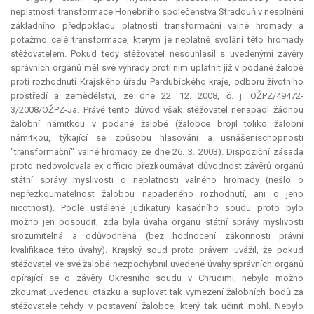
neplatnosti transformace Honebního společenstva Stradouň v nesplnění
základního předpokladu platnosti transformační valné hromady a
potažmo celé transformace, kterým je neplatné svolání této hromady
stěžovatelem. Pokud tedy stěžovatel nesouhlasil s uvedenými závěry
správních orgánů měl své výhrady proti nim uplatnit již v podané žalobě
proti rozhodnutí Krajského úřadu Pardubického kraje, odboru životního
prostředí a zemědělství, ze dne 22. 12. 2008, č. j. OŽPZ/49472-
3/2008/OŽPZ-Ja. Právě tento důvod však stěžovatel nenapadl žádnou
žalobní námitkou v podané žalobě (žalobce brojil toliko žalobní
námitkou, týkající se způsobu hlasování a usnášeníschopnosti
"transformační" valné hromady ze dne 26. 3. 2003). Dispoziční zásada
proto nedovolovala
ex officio
přezkoumávat důvodnost závěrů orgánů
státní správy myslivosti o neplatnosti valného hromady (nešlo o
nepřezkoumatelnost žalobou napadeného rozhodnutí, ani o jeho
nicotnost). Podle ustálené judikatury kasačního soudu proto bylo
možno jen posoudit, zda byla úvaha orgánu státní správy myslivosti
srozumitelná a odůvodněná (bez hodnocení zákonnosti právní
kvalifikace této úvahy). Krajský soud proto právem uvážil, že pokud
stěžovatel ve své žalobě nezpochybnil uvedené úvahy správních orgánů
opírající se o závěry Okresního soudu v Chrudimi, nebylo možno
zkoumat uvedenou otázku a suplovat tak vymezení žalobních bodů za
stěžovatele tehdy v postavení žalobce, který tak učinit mohl. Nebylo