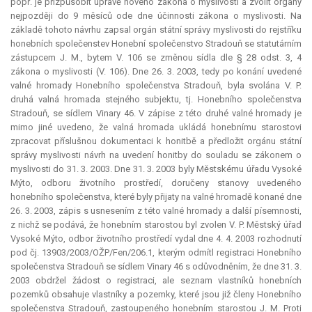
popř. je přizpůsobit úpravě nového zákona o myslivosti a zvolit orgány
nejpozději do 9 měsíců ode dne účinnosti zákona o myslivosti. Na
základě tohoto návrhu zapsal orgán státní správy myslivosti do rejstříku
honebních společenstev Honební společenstvo Stradouň se statutárním
zástupcem J. M., bytem V. 106 se změnou sídla dle § 28 odst. 3, 4
zákona o myslivosti (V. 106). Dne 26. 3. 2003, tedy po konání uvedené
valné hromady Honebního společenstva Stradouň, byla svolána V. P.
druhá valná hromada stejného subjektu, tj. Honebního společenstva
Stradouň, se sídlem Vinary 46. V zápise z této druhé valné hromady je
mimo jiné uvedeno, že valná hromada ukládá honebnímu starostovi
zpracovat příslušnou dokumentaci k honitbě a předložit orgánu státní
správy myslivosti návrh na uvedení honitby do souladu se zákonem o
myslivosti do 31. 3. 2003. Dne 31. 3. 2003 byly Městskému úřadu Vysoké
Mýto, odboru životního prostředí, doručeny stanovy uvedeného
honebního společenstva, které byly přijaty na valné hromadě konané dne
26. 3. 2003, zápis s usnesením z této valné hromady a další písemnosti,
z nichž se podává, že honebním starostou byl zvolen V. P. Městský úřad
Vysoké Mýto, odbor životního prostředí vydal dne 4. 4. 2003 rozhodnutí
pod čj. 13903/2003/OŽP/Fen/206.1, kterým odmítl registraci Honebního
společenstva Stradouň se sídlem Vinary 46 s odůvodněním, že dne 31. 3.
2003 obdržel žádost o registraci, ale seznam vlastníků honebních
pozemků obsahuje vlastníky a pozemky, které jsou již členy Honebního
společenstva Stradouň, zastoupeného honebním starostou J. M. Proti