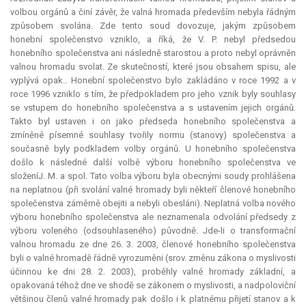
volbou orgánů a činí závěr, že valná hromada především nebyla řádným
způsobem svolána. Zde tento soud dovozuje, jakým způsobem
honební společenstvo vzniklo, a říká, že V. P. nebyl předsedou
honebního společenstva ani následně starostou a proto nebyl oprávněn
valnou hromadu svolat. Ze skutečností, které jsou obsahem spisu, ale
vyplývá opak.. Honební společenstvo bylo zakládáno v roce 1992 a v
roce 1996 vzniklo s tím, že předpokladem pro jeho vznik byly souhlasy
se vstupem do honebního společenstva a s ustavením jejich orgánů.
Takto byl ustaven i on jako předseda honebního společenstva a
zmíněné písemné souhlasy tvořily normu (stanovy) společenstva a
současně byly podkladem volby orgánů. U honebního společenstva
došlo k následné další volbě výboru honebního společenstva ve
složeníJ. M. a spol. Tato volba výboru byla obecnými soudy prohlášena
na neplatnou (při svolání valné hromady byli někteří členové honebního
společenstva záměrně obejiti a nebyli obesláni). Neplatná volba nového
výboru honebního společenstva ale neznamenala odvolání předsedy z
výboru voleného (odsouhlaseného) původně. Jde-li o transformační
valnou hromadu ze dne 26. 3. 2003, členové honebního společenstva
byli o valné hromadě řádně vyrozuměni (srov. změnu zákona o myslivosti
účinnou ke dni 28. 2. 2003), proběhly valné hromady základní, a
opakovaná téhož dne ve shodě se zákonem o myslivosti, a nadpoloviční
většinou členů valné hromady pak došlo i k platnému přijetí stanov a k