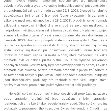
volba nového výboru honebního společenstva ale neznamenala
odvolání předsedy z výboru voleného (odsouhlaseného) původně. Jde-li
o transformační valnou hromadu ze dne 26. 3. 2003, členové honebního
společenstva byli o valné hromadě řádně vyrozuměni (srov. změnu
zákona o myslivosti účinnou ke dni 28. 2. 2003), proběhly valné hromady
základní, a opakovaná téhož dne ve shodě se zákonem myslivosti, a
nadpoloviční většinou členů valné hromady pak došlo k platnému přijetí
stanov a k volbě orgánů. V praxi je nepoužitelné, aby se valná hromada
usnášela 100 % hlasů a odporuje to i teleologickému výkladu. Nesprávná
je i úvaha krajského soudu ve vztahu k tomu, jaká oprávnění mají orgány
státní správy myslivosti při posuzování výsledků valné hromady.
Správním orgánům nepřísluší úvaha o tom, která rozhodnutí na valné
hromadě byla či nebyla přijata platně. To je ve výlučné pravomoci
obecných soudů. Jestliže tedy byly předloženy podklady o tom, že valná
hromada byla svolána, že tato hromada proběhla a jakým způsobem a
že rozhodnutí nebyla v prekluzivní lhůtě napadena dotčenými subjekty,
jsou dostačujícími podklady pro rozhodnutí této věci. Orgán státní
správy myslivosti proto nemá právo vyhrazovat si další podklady.
Nejvyšší správní soud musí v této souvislosti poukázat na závěry
obou správních orgánů, jež jsou obsaženy v jejich správních
rozhodnutích a na které také reaguje krajský soud. Oba správní orgány
vycházely z pravomocného rozsudku Okresního soudu v Chrudimi ze