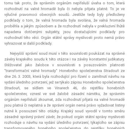
tomu tak proto, že správním orgánům nepřísluší úvaha o tom, která
rozhodnutí na valné hromadě byla či nebyla přijata platně. To je ve
výlučné pravomoci obecných soudů. Jestliže tedy byly předloženy
podklady o tom, že valná hromada byla svolána, že valná hromada
proběhla a jakým způsobem a že rozhodnutí nebyla v prekluzivní lhůtě
napadena dotčenými subjekty, jsou dostačujícími podklady pro
rozhodnutí této věci. Orgán státní správy myslivosti proto nemá právo
vyhrazovat si další podklady.
Nejvyšší správní soud musí v této souvislosti poukázat na správné
závěry krajského soudu k této otázce i na závěry konstantní judikatury.
Stěžovatel jako žalobce v souvislosti s posuzováním platnosti
"transformační valné hromady" Honebního společenstva Stradouň ze
dne 26. 3. 2003, která byla rozhodující pro řízení o zamítnutí návrhu na
vydání úředního potvrzení, jež se týkalo zápisu Honebního společenstva
Stradouň, se sídlem ve Vinarech 46, do rejstříku honebních
společenstev, vznesl ve své žalobě zásadní námitku, že správním
orgánům nepřísluší zkoumat, zda rozhodnutí přijatá na valné hromadě
jsou platná či neplatná a že správní orgán nemá právo vyžadovat listiny
nutné k posouzení této otázky. Krajský soud vyvodil v tomto směru
zásadně správný právní závěr, že pokud orgán státní správy myslivosti
rozhoduje o návrhu na vydání úředního potvrzení, týkajícího se zápisu
transformovaného honebního společenstva do rejstříku honebních