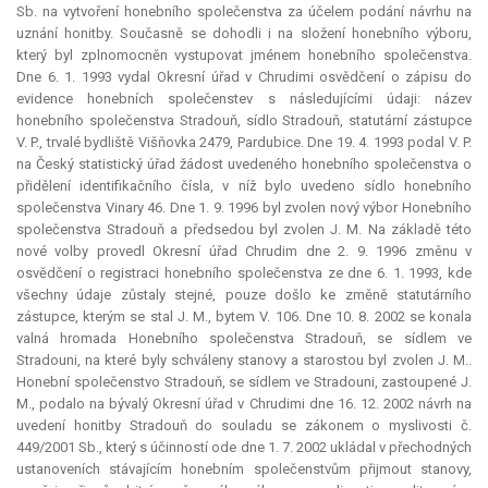
Sb. na vytvoření honebního společenstva za účelem podání návrhu na
uznání honitby. Současně se dohodli i na složení honebního výboru,
který byl zplnomocněn vystupovat jménem honebního společenstva.
Dne 6. 1. 1993 vydal Okresní úřad v Chrudimi osvědčení o zápisu do
evidence honebních společenstev s následujícími údaji: název
honebního společenstva Stradouň, sídlo Stradouň, statutární zástupce
V. P., trvalé bydliště Višňovka 2479, Pardubice. Dne 19. 4. 1993 podal V. P.
na Český statistický úřad žádost uvedeného honebního společenstva o
přidělení identifikačního čísla, v níž bylo uvedeno sídlo honebního
společenstva Vinary 46. Dne 1. 9. 1996 byl zvolen nový výbor Honebního
společenstva Stradouň a předsedou byl zvolen J. M. Na základě této
nové volby provedl Okresní úřad Chrudim dne 2. 9. 1996 změnu v
osvědčení o registraci honebního společenstva ze dne 6. 1. 1993, kde
všechny údaje zůstaly stejné, pouze došlo ke změně statutárního
zástupce, kterým se stal J. M., bytem V. 106. Dne 10. 8. 2002 se konala
valná hromada Honebního společenstva Stradouň, se sídlem ve
Stradouni, na které byly schváleny stanovy a starostou byl zvolen J. M..
Honební společenstvo Stradouň, se sídlem ve Stradouni, zastoupené J.
M., podalo na bývalý Okresní úřad v Chrudimi dne 16. 12. 2002 návrh na
uvedení honitby Stradouň do souladu se zákonem o myslivosti č.
449/2001 Sb., který s účinností ode dne 1. 7. 2002 ukládal v přechodných
ustanoveních stávajícím honebním společenstvům přijmout stanovy,