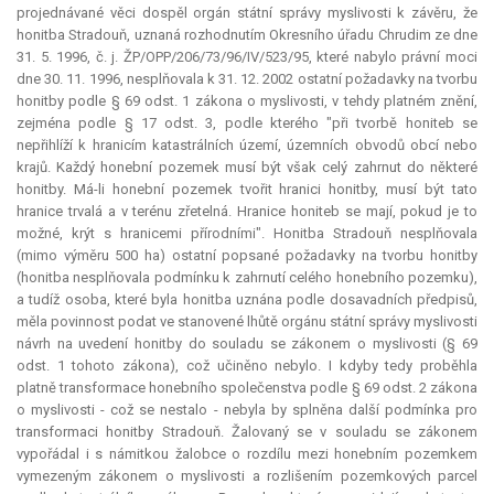
projednávané věci dospěl orgán státní správy myslivosti k závěru, že
honitba Stradouň, uznaná rozhodnutím Okresního úřadu Chrudim ze dne
31. 5. 1996, č. j. ŽP/OPP/206/73/96/IV/523/95, které nabylo právní moci
dne 30. 11. 1996, nesplňovala k 31. 12. 2002 ostatní požadavky na tvorbu
honitby podle § 69 odst. 1 zákona o myslivosti, v tehdy platném znění,
zejména podle § 17 odst. 3, podle kterého "při tvorbě honiteb se
nepřihlíží k hranicím katastrálních území, územních obvodů obcí nebo
krajů. Každý honební pozemek musí být však celý zahrnut do některé
honitby. Má-li honební pozemek tvořit hranici honitby, musí být tato
hranice trvalá a v terénu zřetelná. Hranice honiteb se mají, pokud je to
možné, krýt s hranicemi přírodními". Honitba Stradouň nesplňovala
(mimo výměru 500 ha) ostatní popsané požadavky na tvorbu honitby
(honitba nesplňovala podmínku k zahrnutí celého honebního pozemku),
a tudíž osoba, které byla honitba uznána podle dosavadních předpisů,
měla povinnost podat ve stanovené lhůtě orgánu státní správy myslivosti
návrh na uvedení honitby do souladu se zákonem o myslivosti (§ 69
odst. 1 tohoto zákona), což učiněno nebylo. I kdyby tedy proběhla
platně transformace honebního společenstva podle § 69 odst. 2 zákona
o myslivosti - což se nestalo - nebyla by splněna další podmínka pro
transformaci honitby Stradouň. Žalovaný se v souladu se zákonem
vypořádal i s námitkou žalobce o rozdílu mezi honebním pozemkem
vymezeným zákonem o myslivosti a rozlišením pozemkových parcel