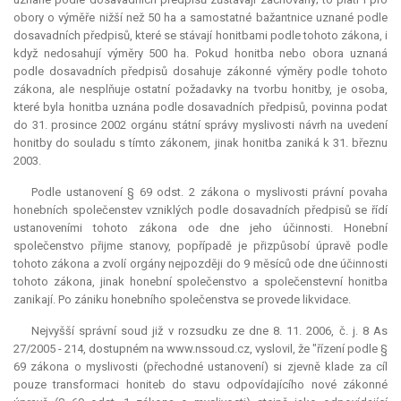
obory o výměře nižší než 50 ha a samostatné bažantnice uznané podle
dosavadních předpisů, které se stávají honitbami podle tohoto zákona, i
když nedosahují výměry 500 ha. Pokud honitba nebo obora uznaná
podle dosavadních předpisů dosahuje zákonné výměry podle tohoto
zákona, ale nesplňuje ostatní požadavky na tvorbu honitby, je osoba,
které byla honitba uznána podle dosavadních předpisů, povinna podat
do 31. prosince 2002 orgánu státní správy myslivosti návrh na uvedení
honitby do souladu s tímto zákonem, jinak honitba zaniká k 31. březnu
2003.
Podle ustanovení § 69 odst. 2 zákona o myslivosti právní povaha
honebních společenstev vzniklých podle dosavadních předpisů se řídí
ustanoveními tohoto zákona ode dne jeho účinnosti. Honební
společenstvo přijme stanovy, popřípadě je přizpůsobí úpravě podle
tohoto zákona a zvolí orgány nejpozději do 9 měsíců ode dne účinnosti
tohoto zákona, jinak honební společenstvo a společenstevní honitba
zanikají. Po zániku honebního společenstva se provede likvidace.
Nejvyšší správní soud již v rozsudku ze dne 8. 11. 2006, č. j. 8 As
27/2005 - 214, dostupném na www.nssoud.cz, vyslovil, že "řízení podle §
69 zákona o myslivosti (přechodné ustanovení) si zjevně klade za cíl
pouze transformaci honiteb do stavu odpovídajícího nové zákonné