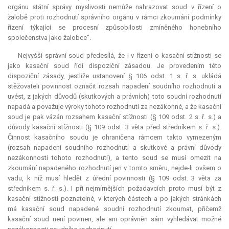
orgánu státní správy myslivosti nemůže nahrazovat soud v řízení o
žalobě proti rozhodnutí správního orgánu v rámci zkoumání podmínky
řízení týkající se procesní způsobilosti zmíněného honebního
společenstva jako žalobce".
Nejvyšší správní soud předesílá, že i v řízení o kasační stížnosti se
jako kasační soud řídí dispoziční zásadou. Je provedením této
dispoziční zásady, jestliže ustanovení § 106 odst. 1 s. ř. s. ukládá
stěžovateli povinnost označit rozsah napadení soudního rozhodnutí a
uvést, z jakých důvodů (skutkových a právních) toto soudní rozhodnutí
napadá a považuje výroky tohoto rozhodnutí za nezákonné, a že kasační
soud je pak vázán rozsahem kasační stížnosti (§ 109 odst. 2 s. ř. s.) a
důvody kasační stížnosti (§ 109 odst. 3 věta před středníkem s. ř. s.).
Činnost kasačního soudu je ohraničena rámcem takto vymezeným
(rozsah napadení soudního rozhodnutí a skutkové a právní důvody
nezákonnosti tohoto rozhodnutí), a tento soud se musí omezit na
zkoumání napadeného rozhodnutí jen v tomto směru, nejde-li ovšem o
vadu, k níž musí hledět z úřední povinnosti (§ 109 odst. 3 věta za
středníkem s. ř. s.). I při nejmírnějších požadavcích proto musí být z
kasační stížnosti poznatelné, v kterých částech a po jakých stránkách
má kasační soud napadené soudní rozhodnutí zkoumat, přičemž
kasační soud není povinen, ale ani oprávněn sám vyhledávat možné