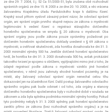
ze dne 29. 7. 2004, č.j. 52 Ca 51/2003-51, byla zrušena obě rozhodnutí
správních orgánů ze dne 15. 8. 2003 a ze dne 20. 10. 2003, a věc vrácena
žalovanému Krajskému úřadu Pardubického kraje k dalšímu řízení.
Krajský soud přitom vyslovil závazný právní názor, že odvolací správní
orgán, ani správní orgán prvního stupně nejsou ze zákona o myslivosti
legitimováni k vedení řízení o registraci stávajícího dotčeného
honebního společenstva ve smyslu § 20 zákona o myslivosti. Oba
správní orgány jsou podle zákona pouze oprávněny požadovat po
dotčeném honebním společenstvu doklady uvedené v § 69 zákona o
myslivosti, a ověřovat skutečnosti, zda honitba dosahovala ke dni 31. 3.
2003 minimální výměry 500 ha. Jestliže dotčené honební společenstvo
tvrdí, že honitba ke dni 31. 3. 2003 dosahovala 500 ha, avšak prokázání
takového tvrzení je spojeno s obtížemi, vyplývajícími mimo jiné z toho, že
údajně registrací podle zákona o myslivosti vzniklo jiné honební
společenstvo, v němž jsou zahrnuty shodné honební pozemky, je na
místě, aby žalovaný odvolací správní orgán nenechal celou tíhu
dokazování jen na účastníkovi řízní. Další postup žalovaného odvolacího
správního orgánu pak bude odviset i od toho, zda orgány a stanovy
dotčeného honebního společenstva byly v rozhodné době v souladu se
zákonem a zda byla splněna podmínka minimální výměry honitby. Pokud
tyto podmínky nebyly k 31. 3. 2003 splněny, pak honební společenstvo
zaniklo přímo ze zákona (bez rozhodnutí správního orgánu) a je na
místě provedení likvidace. Zjistí-li žalovaný odvolací správní orgán, že