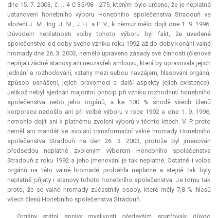
dne 15. 7. 2003, č. j. 4 C 35/98 - 275, kterým bylo určeno, že je neplatné
ustanovení honebního výboru Honebního společenstva Stradouň ve
složení J. M., Ing. J. M., J. H. a F. V., k němuž mělo dojít dne 1. 9. 1996.
Důvodem neplatnosti volby tohoto výboru byl fakt, že uvedené
společenstvo od doby svého vzniku roku 1992 až do doby konání valné
hromady dne 26. 3. 2003, nemělo upraveno zásady své činnosti (členové
nepřijali žádné stanovy ani neuzavřeli smlouvu, která by upravovala jejich
jednání a rozhodování, vztahy mezi sebou navzájem, hlasování orgánů,
způsob usnášení, jejich pravomoci a další aspekty jejich existence).
Jelikož nebyl sjednán majoritní princip při vzniku rozhodnutí honebního
společenstva nebo jeho orgánů, a ke 100 % shodě všech členů
korporace
nedošlo ani při volbě výboru v roce 1992 a dne 1. 9. 1996,
nemohlo dojít ani k platnému zvolení výborů v těchto letech. V. P. proto
neměl ani
mandát
ke svolání transformační valné hromady Honebního
společenstva Stradouň na den 26. 3. 2003, protože byl jmenován
předsedou neplatně zvoleným výborem Honebního společenstva
Stradouň z roku 1992 a jeho jmenování je tak neplatné. Ostatně i volba
orgánů na této valné hromadě proběhla neplatně a stejně tak byly
neplatně přijaty i stanovy tohoto honebního společenstva. Je tomu tak
proto, že se valné hromady zúčastnily osoby, které měly 7,8 % hlasů
všech členů Honebního společenstva Stradouň.
Orgány státní správy myslivosti především spatřovaly důvod