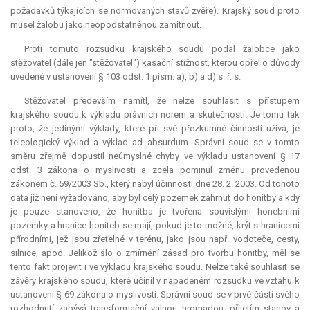
požadavků týkajících se normovaných stavů zvěře). Krajský soud proto
musel žalobu jako neopodstatněnou zamítnout.
Proti tomuto rozsudku krajského soudu podal žalobce jako
stěžovatel (dále jen "stěžovatel") kasační stížnost, kterou opřel o důvody
uvedené v ustanovení § 103 odst. 1 písm. a), b) a d) s. ř. s.
Stěžovatel především namítl, že nelze souhlasit s přístupem
krajského soudu k výkladu právních norem a skutečností. Je tomu tak
proto, že jedinými výklady, které při své přezkumné činnosti užívá, je
teleologický výklad a výklad
ad absurdum
. Správní soud se v tomto
směru zřejmě dopustil neúmyslné chyby ve výkladu ustanovení § 17
odst. 3 zákona o myslivosti a zcela pominul změnu provedenou
zákonem č. 59/2003 Sb., který nabyl účinnosti dne 28. 2. 2003. Od tohoto
data již není vyžadováno, aby byl celý pozemek zahrnut do honitby a kdy
je pouze stanoveno, že honitba je tvořena souvislými honebními
pozemky a hranice honiteb se mají, pokud je to možné, krýt s hranicemi
přírodními, jež jsou zřetelné v terénu, jako jsou např. vodoteče, cesty,
silnice, apod. Jelikož šlo o zmírnění zásad pro tvorbu honitby, měl se
tento fakt projevit i ve výkladu krajského soudu. Nelze také souhlasit se
závěry krajského soudu, které učinil v napadeném rozsudku ve vztahu k
ustanovení § 69 zákona o myslivosti. Správní soud se v prvé části svého
rozhodnutí zabývá transformační valnou hromadou, přijetím stanov a