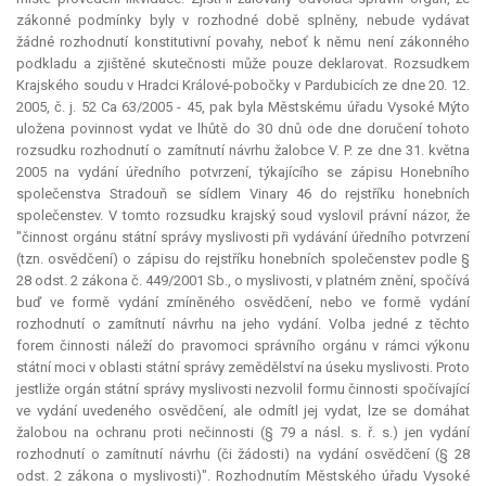
zákonné podmínky byly v rozhodné době splněny, nebude vydávat
žádné rozhodnutí
konstitutivní
povahy, neboť k němu není zákonného
podkladu a zjištěné skutečnosti může pouze deklarovat. Rozsudkem
Krajského soudu v Hradci Králové-pobočky v Pardubicích ze dne 20. 12.
2005, č. j. 52 Ca 63/2005 - 45, pak byla Městskému úřadu Vysoké Mýto
uložena povinnost vydat ve lhůtě do 30 dnů ode dne doručení tohoto
rozsudku rozhodnutí o zamítnutí návrhu žalobce V. P. ze dne 31. května
2005 na vydání úředního potvrzení, týkajícího se zápisu Honebního
společenstva Stradouň se sídlem Vinary 46 do rejstříku honebních
společenstev. V tomto rozsudku krajský soud vyslovil právní názor, že
"činnost orgánu státní správy myslivosti při vydávání úředního potvrzení
(tzn. osvědčení) o zápisu do rejstříku honebních společenstev podle §
28 odst. 2 zákona č. 449/2001 Sb., o myslivosti, v platném znění, spočívá
buď ve formě vydání zmíněného osvědčení, nebo ve formě vydání
rozhodnutí o zamítnutí návrhu na jeho vydání. Volba jedné z těchto
forem činnosti náleží do pravomoci správního orgánu v rámci výkonu
státní moci v oblasti státní správy zemědělství na úseku myslivosti. Proto
jestliže orgán státní správy myslivosti nezvolil formu činnosti spočívající
ve vydání uvedeného osvědčení, ale odmítl jej vydat, lze se domáhat
žalobou na ochranu proti nečinnosti (§ 79 a násl. s. ř. s.) jen vydání
rozhodnutí o zamítnutí návrhu (či žádosti) na vydání osvědčení (§ 28
odst. 2 zákona o myslivosti)". Rozhodnutím Městského úřadu Vysoké