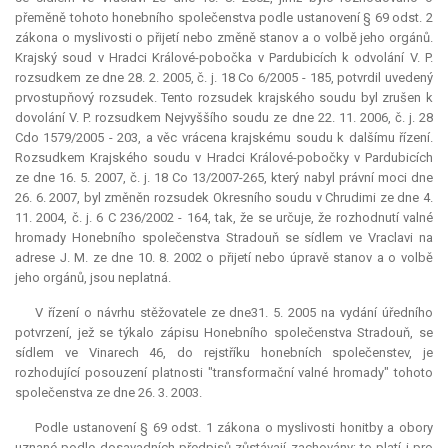
přeměně tohoto honebního společenstva podle ustanovení § 69 odst. 2
zákona o myslivosti o přijetí nebo změně stanov a o volbě jeho orgánů.
Krajský soud v Hradci Králové-pobočka v Pardubicích k odvolání V. P.
rozsudkem ze dne 28. 2. 2005, č. j. 18 Co 6/2005 - 185, potvrdil uvedený
prvostupňový rozsudek. Tento rozsudek krajského soudu byl zrušen k
dovolání V. P. rozsudkem Nejvyššího soudu ze dne 22. 11. 2006, č. j. 28
Cdo 1579/2005 - 203, a věc vrácena krajskému soudu k dalšímu řízení.
Rozsudkem Krajského soudu v Hradci Králové-pobočky v Pardubicích
ze dne 16. 5. 2007, č. j. 18 Co 13/2007-265, který nabyl právní moci dne
26. 6. 2007, byl změněn rozsudek Okresního soudu v Chrudimi ze dne 4.
11. 2004, č. j. 6 C 236/2002 - 164, tak, že se určuje, že rozhodnutí valné
hromady Honebního společenstva Stradouň se sídlem ve Vraclavi na
adrese J. M. ze dne 10. 8. 2002 o přijetí nebo úpravě stanov a o volbě
jeho orgánů, jsou neplatná.
V řízení o návrhu stěžovatele ze dne31. 5. 2005 na vydání úředního
potvrzení, jež se týkalo zápisu Honebního společenstva Stradouň, se
sídlem ve Vinarech 46, do rejstříku honebních společenstev, je
rozhodující posouzení platnosti "transformační valné hromady" tohoto
společenstva ze dne 26. 3. 2003.
Podle ustanovení § 69 odst. 1 zákona o myslivosti honitby a obory
uznané podle dosavadních předpisů zůstávají zachovány; to platí i pro