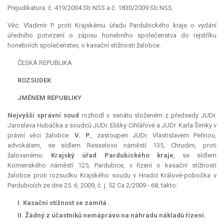
Prejudikatura: č. 419/2004 Sb.NSS a č. 1830/2009 Sb.NSS.
Věc: Vladimír P. proti Krajskému úřadu Pardubického kraje o vydání
úředního potvrzení o zápisu honebního společenstva do rejstříku
honebních společenstev, o kasační stížnosti žalobce.
ČESKÁ REPUBLIKA
ROZSUDEK
JMÉNEM REPUBLIKY
Nejvyšší správní soud
rozhodl v senátu složeném z předsedy JUDr.
Jaroslava Hubáčka a soudců JUDr. Elišky Cihlářové a JUDr. Karla Šimky v
právní věci žalobce:
V. P.
, zastoupen JUDr. Vlastislavem Peřinou,
advokátem, se sídlem Resselovo náměstí 135, Chrudim, proti
žalovanému:
Krajský úřad Pardubického kraje
, se sídlem
Komenského náměstí 125, Pardubice, v řízení o kasační stížnosti
žalobce proti rozsudku Krajského soudu v Hradci Králové-pobočka v
Pardubicích ze dne 25. 6. 2009, č. j. 52 Ca 2/2009 - 68, takto:
I.
Kasační stížnost
se zamítá
.
II.
Žádný z účastníků
nemá
právo na náhradu nákladů řízení.