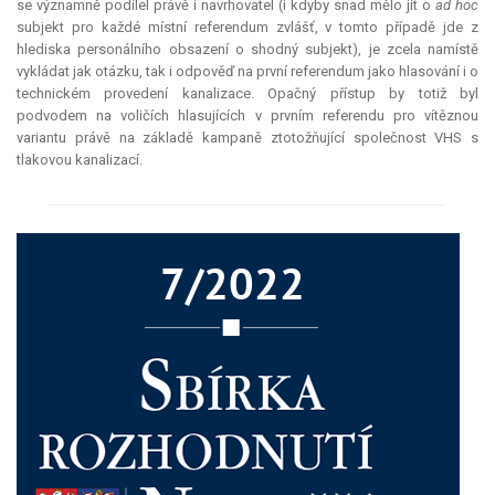
se významně podílel právě i navrhovatel (i kdyby snad mělo jít o
ad hoc
subjekt pro každé místní
referendum
zvlášť, v tomto případě jde z
hlediska personálního obsazení o shodný subjekt), je zcela namístě
vykládat jak otázku, tak i odpověď na první
referendum
jako hlasování i o
technickém provedení kanalizace. Opačný přístup by totiž byl
podvodem na voličích hlasujících v prvním referendu pro vítěznou
variantu právě na základě kampaně ztotožňující společnost VHS s
tlakovou kanalizací.