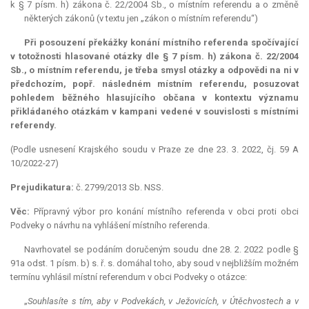
k § 7 písm. h) zákona č. 22/2004 Sb., o místním referendu a o změně
některých zákonů (v textu jen „zákon o místním referendu“)
Při posouzení překážky konání místního referenda spočívající
v totožnosti hlasované otázky dle § 7 písm. h) zákona č. 22/2004
Sb., o místním referendu, je třeba smysl otázky a odpovědi na ni v
předchozím, popř. následném místním referendu, posuzovat
pohledem běžného hlasujícího občana v kontextu významu
přikládaného otázkám v kampani vedené v souvislosti s místními
referendy.
(Podle usnesení Krajského soudu v Praze ze dne 23. 3. 2022, čj. 59 A
10/2022-27)
Prejudikatura:
č. 2799/2013 Sb. NSS.
Věc:
Přípravný výbor pro konání místního referenda v obci proti obci
Podveky o návrhu na vyhlášení místního referenda.
Navrhovatel se podáním doručeným soudu dne 28. 2. 2022 podle §
91a odst. 1 písm. b) s. ř. s. domáhal toho, aby soud v nejbližším možném
termínu vyhlásil místní
referendum
v obci Podveky o otázce:
„
Souhlasíte s tím, aby v Podvekách, v Ježovicích, v Útěchvostech a v