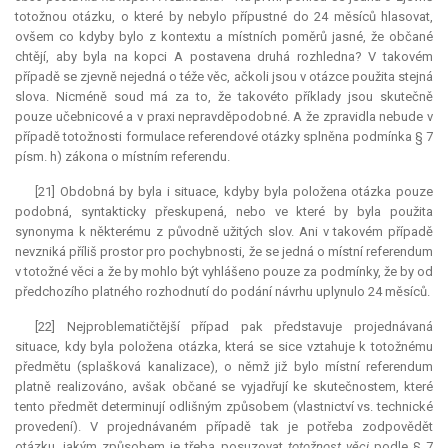
totožnou otázku, o které by nebylo přípustné do 24 měsíců hlasovat,
ovšem co kdyby bylo z kontextu a místních poměrů jasné, že občané
chtějí, aby byla na kopci A postavena druhá rozhledna? V takovém
případě se zjevně nejedná o téže věc, ačkoli jsou v otázce použita stejná
slova. Nicméně soud má za to, že takovéto příklady jsou skutečně
pouze učebnicové a v praxi nepravděpodobné. A že zpravidla nebude v
případě totožnosti formulace referendové otázky splněna podmínka § 7
písm. h) zákona o místním referendu.
[21] Obdobná by byla i situace, kdyby byla položena otázka pouze
podobná, syntakticky přeskupená, nebo ve které by byla použita
synonyma k některému z původně užitých slov. Ani v takovém případě
nevzniká příliš prostor pro pochybnosti, že se jedná o místní
referendum
v totožné věci a že by mohlo být vyhlášeno pouze za podmínky, že by od
předchozího platného rozhodnutí do podání návrhu uplynulo 24 měsíců.
[22] Nejproblematičtější případ pak představuje projednávaná
situace, kdy byla položena otázka, která se sice vztahuje k totožnému
předmětu (splašková kanalizace), o němž již bylo místní
referendum
platně realizováno, avšak občané se vyjadřují ke skutečnostem, které
tento předmět determinují odlišným způsobem (vlastnictví vs. technické
provedení). V projednávaném případě tak je potřeba zodpovědět
otázku, jakým způsobem je třeba posuzovat
totožnost věci
podle § 7