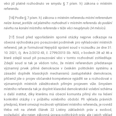
věci již platně rozhodnuto ve smyslu § 7 písm. h) zákona o místním
referendu.
[16] Podle § 7 písm. h) zákona o místním referendu
místní
referendum
nelze konat, jestliže od platného rozhodnutí v místním referendu do podání
návrhu na konání místního referenda v téže věci neuplynulo 24 měsíců
.
[17] Soud před vypořádáním sporné otázky nejprve odkazuje na
obecná východiska pro posuzování podmínek pro vyhlašování místních
referend, jak je formuloval Nejvyšší správní soud v rozsudku ze dne 31.
10. 2021, čj. Ars 2/2012-43, č. 2799/2013 Sb. NSS, v bodech 28 až 46 a
které zdejší soud při posuzování věci v tomto rozhodnutí zohledňuje.
Zdejší soud si tak je vědom toho, že místní
referendum
představuje
významný prvek přímé demokracie v českém politickém systému a
zásadní doplněk klasických mechanismů zastupitelské demokracie,
přičemž jde o projev občanské
kompetence
vyjádřit se a rozhodovat o
významných místních záležitostech přímým projevem vůle. Smyslem
místního referenda tak je doplnit klasické demokratické volební schéma
o další institut, díky kterému má obecní komunita přímý vliv na řešení
konkrétní otázky i v průběhu volebního období. Při výkladu právních
předpisů, které omezují možnosti vyhlášení místního referenda, je rovněž
třeba mít na zřeteli článek 22 Listiny základních práv a svobod,
požadující, aby nejen zákonná úprava politických práv, ale i jejich výklad