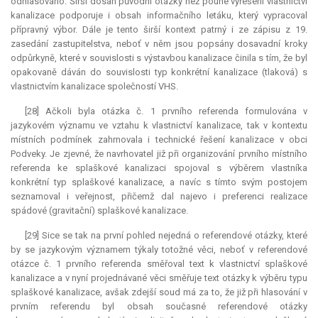
odhlasováno. Širší dosah původní otázky než pouhé vyřešení vlastnictví
kanalizace podporuje i obsah informačního letáku, který vypracoval
přípravný výbor. Dále je tento širší kontext patrný i ze zápisu z 19.
zasedání zastupitelstva, neboť v něm jsou popsány dosavadní kroky
odpůrkyně, které v souvislosti s výstavbou kanalizace činila s tím, že byl
opakovaně dáván do souvislosti typ konkrétní kanalizace (tlaková) s
vlastnictvím kanalizace společností VHS.
[28] Ačkoli byla otázka č. 1 prvního referenda formulována v
jazykovém významu ve vztahu k vlastnictví kanalizace, tak v kontextu
místních podmínek zahrnovala i technické řešení kanalizace v obci
Podveky. Je zjevné, že navrhovatel již při organizování prvního místního
referenda ke splaškové kanalizaci spojoval s výběrem vlastníka
konkrétní typ splaškové kanalizace, a navíc s tímto svým postojem
seznamoval i veřejnost, přičemž dal najevo i preferenci realizace
spádové (gravitační) splaškové kanalizace.
[29] Sice se tak na první pohled nejedná o referendové otázky, které
by se jazykovým významem týkaly totožné věci, neboť v referendové
otázce č. 1 prvního referenda směřoval text k vlastnictví splaškové
kanalizace a v nyní projednávané věci směřuje text otázky k výběru typu
splaškové kanalizace, avšak zdejší soud má za to, že již při hlasování v
prvním referendu byl obsah současné referendové otázky