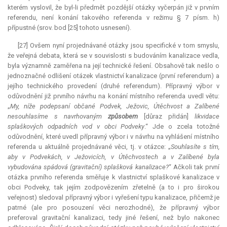
kterém vyslovil, že byl-li předmět pozdější otázky vyčerpán již v prvním
referendu, není konání takového referenda v režimu § 7 písm. h)
přípustné (srov. bod [25] tohoto usnesení).
[27] Ovšem nyní projednávané otázky jsou specifické v tom smyslu,
že veřejná debata, která se v souvislosti s budováním kanalizace vedla,
byla významně zaměřena na její technické řešení. Obsahově tak nešlo o
jednoznačné odlišení otázek vlastnictví kanalizace (první
referendum
) a
jejího technického provedení (druhé
referendum
). Přípravný výbor v
odůvodnění již prvního návrhu na konání místního referenda uvedl větu:
„
My, níže podepsaní občané Podvek, Ježovic, Útěchvost a Zalíbené
nesouhlasíme s navrhovaným
způsobem
[důraz přidán]
likvidace
splaškových odpadních vod v obci Podveky
.“ Jde o zcela totožné
odůvodnění, které uvedl přípravný výbor i v návrhu na vyhlášení místního
referenda u aktuálně projednávané věci, tj. v otázce: „
Souhlasíte s tím,
aby v Podvekách, v Ježovicích, v Útěchvostech a v Zalíbené byla
vybudována spádová (gravitační) splašková kanalizace?
“ Ačkoli tak první
otázka prvního referenda směřuje k vlastnictví splaškové kanalizace v
obci Podveky, tak jejím zodpovězením zřetelně (a to i pro širokou
veřejnost) sledoval přípravný výbor i vyřešení typu kanalizace, přičemž je
patrné (ale pro posouzení věci nerozhodné), že přípravný výbor
preferoval gravitační kanalizaci, tedy jiné řešení, než bylo nakonec