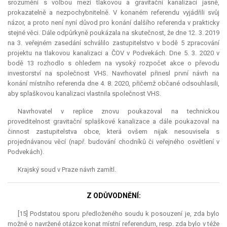
srozuměni s volbou mezi tlakovou a gravitační kanalizací jasně,
prokazatelně a nezpochybnitelně. V konaném referendu vyjádřili svůj
názor, a proto není nyní důvod pro konání dalšího referenda v prakticky
stejné věci. Dále odpůrkyně poukázala na skutečnost, že dne 12. 3. 2019
na 3. veřejném zasedání schválilo zastupitelstvo v bodě 5 zpracování
projektu na tlakovou kanalizaci a ČOV v Podvekách. Dne 5. 3. 2020 v
bodě 13 rozhodlo s ohledem na vysoký rozpočet akce o převodu
investorství na společnost VHS. Navrhovatel přinesl první návrh na
konání místního referenda dne 4. 8. 2020, přičemž občané odsouhlasili,
aby splaškovou kanalizaci vlastnila společnost VHS.
Navrhovatel v replice znovu poukazoval na technickou
proveditelnost gravitační splaškové kanalizace a dále poukazoval na
činnost zastupitelstva obce, která ovšem nijak nesouvisela s
projednávanou věcí (např. budování chodníků či veřejného osvětlení v
Podvekách).
Krajský soud v Praze návrh zamítl.
Z ODŮVODNĚNÍ:
[15] Podstatou sporu předloženého soudu k posouzení je, zda bylo
možné o navržené otázce konat místní
referendum
, resp. zda bylo v téže