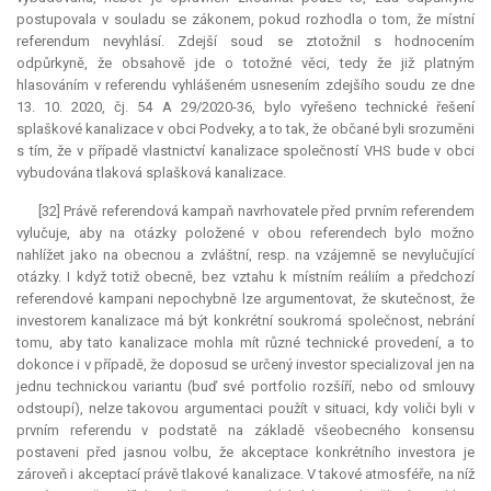
postupovala v souladu se zákonem, pokud rozhodla o tom, že místní
referendum
nevyhlásí. Zdejší soud se ztotožnil s hodnocením
odpůrkyně, že obsahově jde o totožné věci, tedy že již platným
hlasováním v referendu vyhlášeném usnesením zdejšího soudu ze dne
13. 10. 2020, čj. 54 A 29/2020-36, bylo vyřešeno technické řešení
splaškové kanalizace v obci Podveky, a to tak, že občané byli srozuměni
s tím, že v případě vlastnictví kanalizace společností VHS bude v obci
vybudována tlaková splašková kanalizace.
[32] Právě referendová kampaň navrhovatele před prvním referendem
vylučuje, aby na otázky položené v obou referendech bylo možno
nahlížet jako na obecnou a zvláštní, resp. na vzájemně se nevylučující
otázky. I když totiž obecně, bez vztahu k místním reáliím a předchozí
referendové kampani nepochybně lze argumentovat, že skutečnost, že
investorem kanalizace má být konkrétní soukromá společnost, nebrání
tomu, aby tato kanalizace mohla mít různé technické provedení, a to
dokonce i v případě, že doposud se určený investor specializoval jen na
jednu technickou variantu (buď své portfolio rozšíří, nebo od smlouvy
odstoupí), nelze takovou argumentaci použít v situaci, kdy voliči byli v
prvním referendu v podstatě na základě všeobecného konsensu
postaveni před jasnou volbu, že
akceptace
konkrétního investora je
zároveň i akceptací právě tlakové kanalizace. V takové atmosféře, na níž