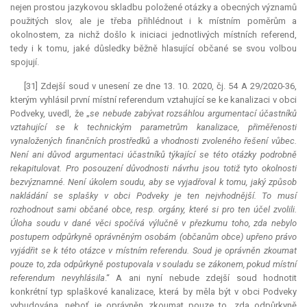
nejen prostou jazykovou skladbu položené otázky a obecných významů
použitých slov, ale je třeba přihlédnout i k místním poměrům a
okolnostem, za nichž došlo k iniciaci jednotlivých místních referend,
tedy i k tomu, jaké důsledky běžně hlasující občané se svou volbou
spojují.
[31] Zdejší soud v unesení ze dne 13. 10. 2020, čj. 54 A 29/2020-36,
kterým vyhlásil první místní
referendum
vztahující se ke kanalizaci v obci
Podveky, uvedl, že „
se nebude zabývat rozsáhlou argumentací účastníků
vztahující se k technickým parametrům kanalizace, přiměřenosti
vynaložených finančních prostředků a vhodnosti zvoleného řešení vůbec.
Není ani důvod argumentaci účastníků týkající se této otázky podrobně
rekapitulovat. Pro posouzení důvodnosti návrhu jsou totiž tyto okolnosti
bezvýznamné. Není úkolem soudu, aby se vyjadřoval k tomu, jaký způsob
nakládání se splašky v obci Podveky je ten nejvhodnější. To musí
rozhodnout sami občané obce, resp. orgány, které si pro ten účel zvolili.
Úloha soudu v dané věci spočívá výlučně v přezkumu toho, zda nebylo
postupem odpůrkyně oprávněným osobám (občanům obce) upřeno právo
vyjádřit se k této otázce v místním referendu. Soud je oprávněn zkoumat
pouze to, zda odpůrkyně postupovala v souladu se zákonem, pokud místní
referendum
nevyhlásila
.“ A ani nyní nebude zdejší soud hodnotit
konkrétní typ splaškové kanalizace, která by měla být v obci Podveky
vybudována, neboť je oprávněn zkoumat pouze to, zda odpůrkyně