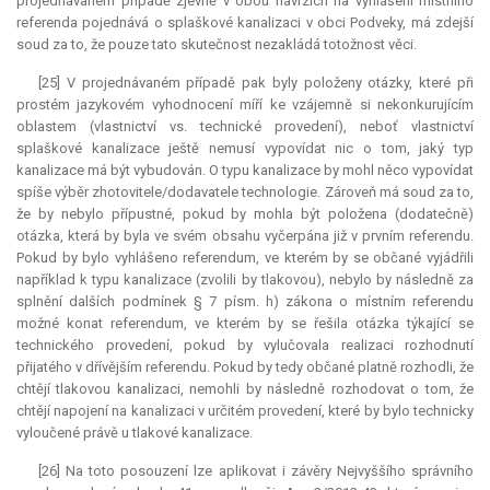
projednávaném případě zjevně v obou návrzích na vyhlášení místního
referenda pojednává o splaškové kanalizaci v obci Podveky, má zdejší
soud za to, že pouze tato skutečnost nezakládá totožnost věci.
[25] V projednávaném případě pak byly položeny otázky, které při
prostém jazykovém vyhodnocení míří ke vzájemně si nekonkurujícím
oblastem (vlastnictví vs. technické provedení), neboť vlastnictví
splaškové kanalizace ještě nemusí vypovídat nic o tom, jaký typ
kanalizace má být vybudován. O typu kanalizace by mohl něco vypovídat
spíše výběr zhotovitele/dodavatele technologie. Zároveň má soud za to,
že by nebylo přípustné, pokud by mohla být položena (dodatečně)
otázka, která by byla ve svém obsahu vyčerpána již v prvním referendu.
Pokud by bylo vyhlášeno
referendum
, ve kterém by se občané vyjádřili
například k typu kanalizace (zvolili by tlakovou), nebylo by následně za
splnění dalších podmínek § 7 písm. h) zákona o místním referendu
možné konat
referendum
, ve kterém by se řešila otázka týkající se
technického provedení, pokud by vylučovala realizaci rozhodnutí
přijatého v dřívějším referendu. Pokud by tedy občané platně rozhodli, že
chtějí tlakovou kanalizaci, nemohli by následně rozhodovat o tom, že
chtějí napojení na kanalizaci v určitém provedení, které by bylo technicky
vyloučené právě u tlakové kanalizace.
[26] Na toto posouzení lze aplikovat i závěry Nejvyššího správního