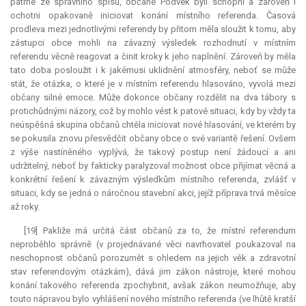
patrné ze správního spisu, občané Podvek byli schopni a zároveň i
ochotni opakovaně iniciovat konání místního referenda. Časová
prodleva mezi jednotlivými referendy by přitom měla sloužit k tomu, aby
zástupci obce mohli na závazný výsledek rozhodnutí v místním
referendu věcně reagovat a činit kroky k jeho naplnění. Zároveň by měla
tato doba posloužit i k jakémusi uklidnění atmosféry, neboť se může
stát, že otázka, o které je v místním referendu hlasováno, vyvolá mezi
občany silné emoce. Může dokonce občany rozdělit na dva tábory s
protichůdnými názory, což by mohlo vést k patové situaci, kdy by vždy ta
neúspěšná skupina občanů chtěla iniciovat nové hlasování, ve kterém by
se pokusila znovu přesvědčit občany obce o své variantě řešení. Ovšem
z výše nastíněného vyplývá, že takový postup není žádoucí a ani
udržitelný, neboť by fakticky paralyzoval možnost obce přijímat věcná a
konkrétní řešení k závazným výsledkům místního referenda, zvlášť v
situaci, kdy se jedná o náročnou stavební akci, jejíž příprava trvá měsíce
až roky.
[19] Pakliže má určitá část občanů za to, že místní
referendum
neproběhlo správně (v projednávané věci navrhovatel poukazoval na
neschopnost občanů porozumět s ohledem na jejich věk a zdravotní
stav referendovým otázkám), dává jim zákon nástroje, které mohou
konání takového referenda zpochybnit, avšak zákon neumožňuje, aby
touto nápravou bylo vyhlášení nového místního referenda (ve lhůtě kratší