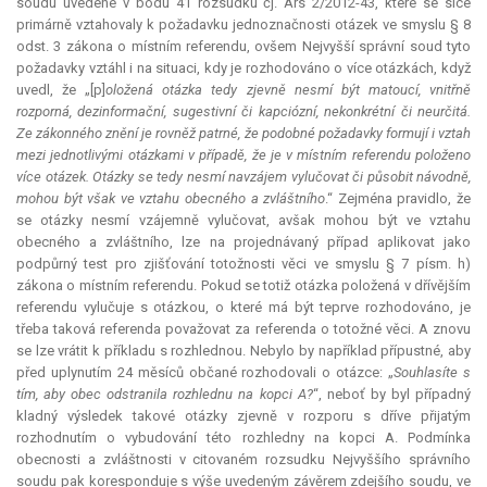
soudu uvedené v bodu 41 rozsudku čj. Ars 2/2012-43, které se sice
primárně vztahovaly k požadavku jednoznačnosti otázek ve smyslu § 8
odst. 3 zákona o místním referendu, ovšem Nejvyšší správní soud tyto
požadavky vztáhl i na situaci, kdy je rozhodováno o více otázkách, když
uvedl, že „[p]
oložená otázka tedy zjevně nesmí být matoucí, vnitřně
rozporná, dezinformační, sugestivní či kapciózní, nekonkrétní či neurčitá.
Ze zákonného znění je rovněž patrné, že podobné požadavky formují i vztah
mezi jednotlivými otázkami v případě, že je v místním referendu položeno
více otázek. Otázky se tedy nesmí navzájem vylučovat či působit návodně,
mohou být však ve vztahu obecného a zvláštního
.“ Zejména pravidlo, že
se otázky nesmí vzájemně vylučovat, avšak mohou být ve vztahu
obecného a zvláštního, lze na projednávaný případ aplikovat jako
podpůrný test pro zjišťování totožnosti věci ve smyslu § 7 písm. h)
zákona o místním referendu. Pokud se totiž otázka položená v dřívějším
referendu vylučuje s otázkou, o které má být teprve rozhodováno, je
třeba taková referenda považovat za referenda o totožné věci. A znovu
se lze vrátit k příkladu s rozhlednou. Nebylo by například přípustné, aby
před uplynutím 24 měsíců občané rozhodovali o otázce: „
Souhlasíte s
tím, aby obec odstranila rozhlednu na kopci A?
“, neboť by byl případný
kladný výsledek takové otázky zjevně v rozporu s dříve přijatým
rozhodnutím o vybudování této rozhledny na kopci A. Podmínka
obecnosti a zvláštnosti v citovaném rozsudku Nejvyššího správního
soudu pak koresponduje s výše uvedeným závěrem zdejšího soudu, ve