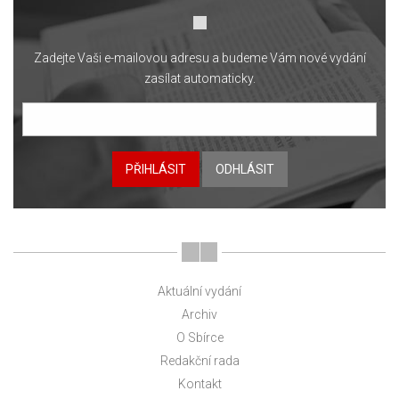
Zadejte Vaši e-mailovou adresu a budeme Vám nové vydání
zasílat automaticky.
PŘIHLÁSIT
ODHLÁSIT
Aktuální vydání
Archiv
O Sbírce
Redakční rada
Kontakt