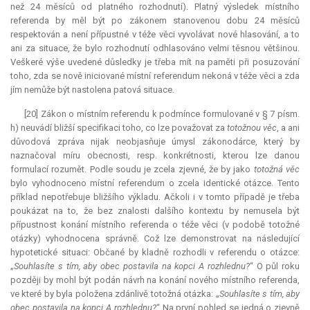
než 24 měsíců od platného rozhodnutí). Platný výsledek místního
referenda by měl být po zákonem stanovenou dobu 24 měsíců
respektován a není přípustné v téže věci vyvolávat nové hlasování, a to
ani za situace, že bylo rozhodnutí odhlasováno velmi těsnou většinou.
Veškeré výše uvedené důsledky je třeba mít na paměti při posuzování
toho, zda se nově iniciované místní
referendum
nekoná v téže věci a zda
jím nemůže být nastolena patová situace.
[20] Zákon o místním referendu k podmínce formulované v § 7 písm.
h) neuvádí bližší specifikaci toho, co lze považovat za
totožnou věc
, a ani
důvodová zpráva nijak neobjasňuje úmysl zákonodárce, který by
naznačoval míru obecnosti, resp. konkrétnosti, kterou lze danou
formulací rozumět. Podle soudu je zcela zjevné, že by jako
totožná věc
bylo vyhodnoceno místní
referendum
o zcela identické otázce. Tento
příklad nepotřebuje bližšího výkladu. Ačkoli i v tomto případě je třeba
poukázat na to, že bez znalosti dalšího kontextu by nemusela být
přípustnost konání místního referenda o téže věci (v podobě totožné
otázky) vyhodnocena správně. Což lze demonstrovat na následující
hypotetické situaci: Občané by kladně rozhodli v referendu o otázce:
„
Souhlasíte s tím, aby obec postavila na kopci A rozhlednu?
“ O půl roku
později by mohl být podán návrh na konání nového místního referenda,
ve které by byla položena zdánlivě totožná otázka: „
Souhlasíte s tím, aby
obec postavila na kopci A rozhlednu?
“ Na první pohled se jedná o zjevně