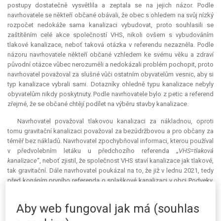
postupy dostatečně vysvětlila a zeptala se na jejich názor. Podle
navrhovatele se někteří občané obávali, že obec s ohledem na svůj nízký
rozpočet nedokáže sama kanalizaci vybudovat, proto souhlasili se
zaštítěním celé akce společností VHS, nikoli ovšem s vybudováním
tlakové kanalizace, neboť taková otázka v referendu nezazněla. Podle
názoru navrhovatele někteří občané vzhledem ke svému věku a zdraví
původní otázce vůbec nerozuměli a nedokázali problém pochopit, proto
navrhovatel považoval za slušné vůči ostatním obyvatelům vesnic, aby si
typ kanalizace vybrali sami. Dotazníky ohledně typu kanalizace nebyly
obyvatelům nikdy poskytnuty. Podle navrhovatele bylo z petic a referend
zřejmé, že se občané chtějí podílet na výběru stavby kanalizace.
Navrhovatel považoval tlakovou kanalizaci za nákladnou, oproti
tomu gravitační kanalizaci považoval za bezúdržbovou a pro občany za
téměř bez nákladů. Navrhovatel zpochybňoval informaci, kterou používal
v předvolebním letáku u předchozího referenda „
VHS=tlaková
kanalizace
“, neboť zjistil, že společnost VHS staví kanalizace jak tlakové,
tak gravitační. Dále navrhovatel poukázal na to, že již v lednu 2021, tedy
před konáním prvního referenda o splaškové kanalizaci v obci Podveky,
požádala starostka odpůrkyně o dotaci na projektové práce
Ministerstvo životního prostředí a všude bylo uvedeno, že se jedná o
Aby web fungoval jak má (souhlas
tlakovou kanalizaci, ačkoli výsledek referenda byl známý až v květnu
2021. Podle navrhovatele není překážkou konání referenda, že již byly