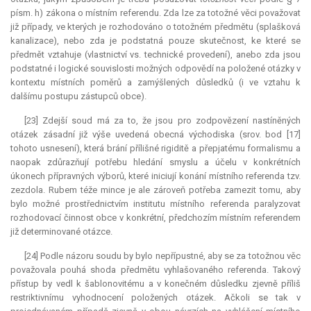
písm. h) zákona o místním referendu. Zda lze za totožné věci považovat
již případy, ve kterých je rozhodováno o totožném předmětu (splašková
kanalizace), nebo zda je podstatná pouze skutečnost, ke které se
předmět vztahuje (vlastnictví vs. technické provedení), anebo zda jsou
podstatné i logické souvislosti možných odpovědí na položené otázky v
kontextu místních poměrů a zamýšlených důsledků (i ve vztahu k
dalšímu postupu zástupců obce).
[23] Zdejší soud má za to, že jsou pro zodpovězení nastíněných
otázek zásadní již výše uvedená obecná východiska (srov. bod [17]
tohoto usnesení), která brání přílišné rigiditě a přepjatému formalismu a
naopak zdůrazňují potřebu hledání smyslu a účelu v konkrétních
úkonech přípravných výborů, které iniciují konání místního referenda tzv.
zezdola. Rubem téže mince je ale zároveň potřeba zamezit tomu, aby
bylo možné prostřednictvím institutu místního referenda paralyzovat
rozhodovací činnost obce v konkrétní, předchozím místním referendem
již determinované otázce.
[24] Podle názoru soudu by bylo nepřípustné, aby se za totožnou věc
považovala pouhá shoda předmětu vyhlašovaného referenda. Takový
přístup by vedl k šablonovitému a v konečném důsledku zjevně příliš
restriktivnímu vyhodnocení položených otázek. Ačkoli se tak v