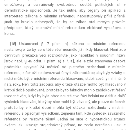
umožňovaly a ochraňovaly svobodnou soutěž politických sil v
demokratické společnosti. Je tak nutné, aby orgány při aplikaci a
interpretaci zákona o místním referendu nepostupovaly příliš přísně,
jinak by hrozilo nebezpečí, že by se zákon stal mrtvým právním
předpisem, který znemožní místní
referendum
efektivně vyhlašovat a
konat.
[18] Ustanovení § 7 písm. h) zákona o místním referendu
nestanovuje, že by se o téže věci nesmělo již nikdy hlasovat. Není zde
definitivní překážka věci rozhodnuté jako například v soudním řízení
[srov. např. § 46 odst. 1 písm. a) s. ř. s.], ale je zde stanovena časová
podmínka uplynutí 24 měsíců od platného rozhodnutí v místním
referendu, z čehož lze dovozovat úmysl zákonodárce, aby byly vztahy, o
nichž může být v místním referendu hlasováno, stabilizovány minimálně
na 2 roky. Není totiž žádoucí, aby o téže otázce mohlo být hlasováno v
krátké době opakovaně, protože by to fakticky mohlo zablokovat řešení
uvedené věci, když by byla obec neustále ve fázi čekání na další a další
výsledek hlasování, který by sice mohl být závazný, ale pouze dočasně,
protože by v krátké době mohla být otázka rozhodnuta v místním
referendu s opačným výsledkem, zejména tam, kde výsledek závazného
referenda byl relativně těsný. Jedná se sice o hypotetickou situaci,
ovšem jak ukazuje projednávaný případ, ne zcela nereálnou. Jak je