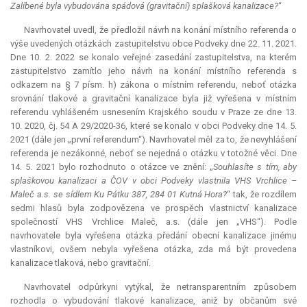
Zalíbené byla vybudována spádová (gravitační) splašková kanalizace?
“
Navrhovatel uvedl, že předložil návrh na konání místního referenda o
výše uvedených otázkách zastupitelstvu obce Podveky dne 22. 11. 2021.
Dne 10. 2. 2022 se konalo veřejné zasedání zastupitelstva, na kterém
zastupitelstvo zamítlo jeho návrh na konání místního referenda s
odkazem na § 7 písm. h) zákona o místním referendu, neboť otázka
srovnání tlakové a gravitační kanalizace byla již vyřešena v místním
referendu vyhlášeném usnesením Krajského soudu v Praze ze dne 13.
10. 2020, čj. 54 A 29/2020-36, které se konalo v obci Podveky dne 14. 5.
2021 (dále jen „první referendum“). Navrhovatel měl za to, že nevyhlášení
referenda je nezákonné, neboť se nejedná o otázku v totožné věci. Dne
14. 5. 2021 bylo rozhodnuto o otázce ve znění: „
Souhlasíte s tím, aby
splaškovou kanalizaci a ČOV v obci Podveky vlastnila VHS Vrchlice –
Maleč a.s. se sídlem Ku Pátku 387, 284 01 Kutná Hora?
“ tak, že rozdílem
sedmi hlasů byla zodpovězena ve prospěch vlastnictví kanalizace
společností VHS Vrchlice Maleč, a.s. (dále jen „VHS“). Podle
navrhovatele byla vyřešena otázka předání obecní kanalizace jinému
vlastníkovi, ovšem nebyla vyřešena otázka, zda má být provedena
kanalizace tlaková, nebo gravitační.
Navrhovatel odpůrkyni vytýkal, že netransparentním způsobem
rozhodla o vybudování tlakové kanalizace, aniž by občanům své