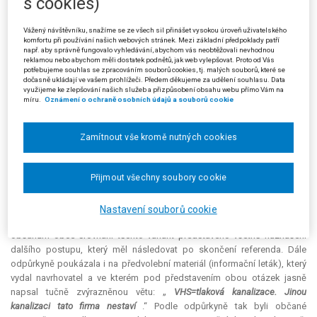
s cookies)
podepsány smlouvy a získány
dotace
, neboť s odkazem na nález
Ústavního soudu ze dne 9. 2. 2012, sp. zn. III. ÚS 995/09, neblokuje
Vážený návštěvníku, snažíme se ze všech sil přinášet vysokou úroveň uživatelského
soukromoprávní závazek závaznost rozhodnutí v místním referendu.
komfortu při používání našich webových stránek. Mezi základní předpoklady patří
např. aby správně fungovalo vyhledávání, abychom vás neobtěžovali nevhodnou
reklamou nebo abychom měli dostatek podnětů, jak web vylepšovat. Proto od Vás
Odpůrkyně ve vyjádření k návrhu na vyhlášení místního referenda
potřebujeme souhlas se zpracováním souborů cookies, tj. malých souborů, které se
uvedla, že dne 10. 2. 2022 na 19. zasedání zastupitelstva odpůrce nebyl v
dočasně ukládají ve vašem prohlížeči. Předem děkujeme za udělení souhlasu. Data
využijeme ke zlepšování našich služeb a přizpůsobení obsahu webu přímo Vám na
bodě 5 návrh na konání místního referenda schválen z důvodu, který je
míru.
Oznámení o ochraně osobních údajů a souborů cookie
uveden v § 7 písm. h) zákona o místním referendu, neboť od platného
rozhodnutí v místním referendu do podání návrhu na konání místního
referenda v téže věci neuplynulo 24 měsíců, přičemž první
referendum
se
Zamítnout vše kromě nutných cookies
konalo 14. 5. 2021. Podle odpůrkyně nejsou v obci pošlapávána práva
občanů. Dle většiny členů zastupitelstva jsou navrhovatelé skupinou lidí,
Přijmout všechny soubory cookie
kteří se snaží znemožnit stavbu tlakové kanalizace a ČOV, protože
nechtějí platit stočné. Podle odpůrkyně přitom otázka o splaškové
kanalizaci byla již vyřešena v prvním referendu, neboť v předvolebních
Nastavení souborů cookie
materiálech vydaných jak odpůrkyní, tak i přípravným výborem bylo
občanům obce srovnání těchto variant představeno včetně naznačení
dalšího postupu, který měl následovat po skončení referenda. Dále
odpůrkyně poukázala i na předvolební materiál (informační leták), který
vydal navrhovatel a ve kterém pod představením obou otázek jasně
napsal tučně zvýrazněnou větu: „
VHS=tlaková kanalizace. Jinou
kanalizaci tato firma nestaví
.“ Podle odpůrkyně tak byli občané