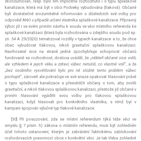
zkonzumován, resp. bylo tím implicitně rozhodnuto i o typu splaškové
kanalizace, která má být v obci Podveky vybudována (tlaková). Občané
byli dostatečně srozumitelně informováni o důsledcích své volby pro
odpověď ANO v případě určení vlastníka splaškové kanalizace. Přípravný
výbor již i ve svém prvním návrhu k soudu ve věci místního referenda ke
splaškové kanalizaci (která byla rozhodována u zdejšího soudu pod sp.
zn. 54 A 29/2020) tematizoval rozdíly v typech kanalizace a to, že chce
obec vybudovat tlakovou, nikoli gravitační splaškovou kanalizaci.
Navrhovatel sice na straně jedné zpochybňuje schopnost občanů
fundovaně se rozhodnout, doslova uváděl, že „
někteří občané sice volili,
ale vzhledem k jejich věku a zdraví, vůbec netušili, co vlastně volí
“, a že
„
bez osobního vysvětlování bylo pro ně složité tento problém vůbec
pochopit
“, zároveň ale pokračuje ve své snaze opakovat hlasování právě
o typu splaškové kanalizace a přesvědčit občany o tom, aby zvolili
gravitační, a nikoli tlakovou splaškovou kanalizaci, přestože již občané v
prvním hlasování vyjádřili svou volbu pro tlakovou splaškovou
kanalizaci, když hlasovali pro konkrétního vlastníka, s nímž byl v
kampani spojován výlučně typ tlakové kanalizace.
[30] Při posuzování, zda se místní
referendum
týká téže věci ve
smyslu § 7 písm. h) zákona o místním referendu, musí být zohledněn
účel tohoto ustanovení, kterým je zabránění faktickému zablokování
rozhodovacích pravomocí obce v konkrétní věci. Je tak třeba zohlednit