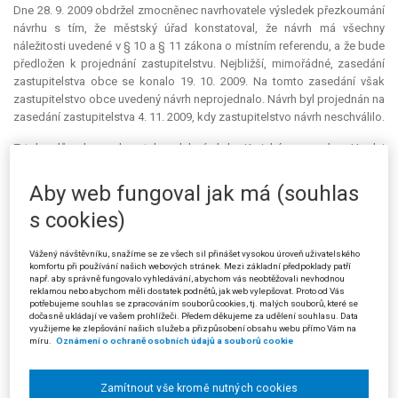
Dne 28. 9. 2009 obdržel zmocněnec navrhovatele výsledek přezkoumání
návrhu s tím, že městský úřad konstatoval, že návrh má všechny
náležitosti uvedené v § 10 a § 11 zákona o místním referendu, a že bude
předložen k projednání zastupitelstvu. Nejbližší, mimořádné, zasedání
zastupitelstva obce se konalo 19. 10. 2009. Na tomto zasedání však
zastupitelstvo obce uvedený návrh neprojednalo. Návrh byl projednán na
zasedání zastupitelstva 4. 11. 2009, kdy zastupitelstvo návrh neschválilo.
Z toho důvodu navrhovatel podal návrh ke Krajskému soudu v Hradci
Králové, v němž se domáhal, aby krajský soud vydal usnesení, kterým by
místní
referendum
o shora uvedené otázce vyhlásil, a to na 20. března
Aby web fungoval jak má (souhlas
2010.
s cookies)
Odpůrce se k návrhu vyjádřil tak, že na zasedání 4. 11. 2009
zastupitelstvo města návrh neschválilo, neboť dle jeho názoru nejsou v
Vážený návštěvníku, snažíme se ze všech sil přinášet vysokou úroveň uživatelského
komfortu při používání našich webových stránek. Mezi základní předpoklady patří
daném případě splněny zákonné podmínky a o navržené otázce nelze
např. aby správně fungovalo vyhledávání, abychom vás neobtěžovali nevhodnou
místní
referendum
konat. Rozhodnutí v místním referendu by totiž mohlo
reklamou nebo abychom měli dostatek podnětů, jak web vylepšovat. Proto od Vás
být v rozporu s právními předpisy, jak stanoví § 7 zákona o místním
potřebujeme souhlas se zpracováním souborů cookies, tj. malých souborů, které se
dočasně ukládají ve vašem prohlížeči. Předem děkujeme za udělení souhlasu. Data
referendu. Podle odpůrce dále osamostatnění dvou částí města
využijeme ke zlepšování našich služeb a přizpůsobení obsahu webu přímo Vám na
Hronova, tedy Velkého Dřevíče a Rokytníka je v rozporu s právními
míru.
Oznámení o ochraně osobních údajů a souborů cookie
předpisy, neboť za účelem konání místního referenda nelze „spojit“ dvě
části obce. Zákon o obcích, konkrétně jeho § 20a, hovoří totiž pouze o
Zamítnout vše kromě nutných cookies
jedné části obce, nikoliv o několika částech obce. Současně stanoví