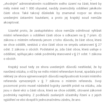
„vhodným“ administrativním rozdělením svého území na části, které by
měly méně než 1 000 obyvatel, navždy znemožnily oddělení jakékoliv
části obce. Také takový důsledek by znamenal rozpor se shora
uvedenými ústavními kautelami, a proto jej krajský soud nemůže
akceptovat.
Uzavřel proto, že zastupitelstvo obce nemůže odmítnout vyhlásit
místní
referendum
o oddělení části obce s odkazem na § 7 písm. d)
zákona o místním referendu jenom z toho důvodu, že část obce, která
se chce oddělit, sestává z více částí obce ve smyslu ustanovení § 27
odst. 2 zákona o obcích. Podstatné je, zda část obce, která usiluje o
oddělení, splňuje jako celek podmínky stanovené v § 21 odst. 1 zákona
o obcích.
Krajský soud tedy ze shora uvedených důvodů neshledal, že by
navržená otázka, o níž by se mělo místní
referendum
konat, spadala pod
některý ze shora vyjmenovaných důvodů nepřípustnosti konání místního
referenda vymezených v § 7 zákona o místním referendu. Svoji
pozornost proto musel následně logicky zaměřit právě na otázku, zda
jsou v dané věci u části obce, která se chce oddělit, citované zákonné
podmínky naplněny. Z podkladů zaslaných účastníky řízení a z jejich
vyjádření ve věci dospěl k jednoznačnému závěru, že ano.