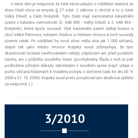
V dané věci je nesporné, že část obce usilující o oddělení sestává ze
dvou částí obce ve smyslu § 27 odst. 2 zákona o obcích a to z části
Velký Dřevíč a části Rokytník. Tyto části mají samostatná katastrální
území v katastru nemovitostí (č. 648 400 - Velký Dřevíč a č. 648 434 -
Rokytník), která spolu sousedí. Obě katastrální území sdílejí hranici s
obcí Velké Petrovice, městem Stárkov a městem Hronov a tvoří souvislý
územní celek. Po oddělení by nová obec měla více jak 1 000 občanů,
stejně tak jako město Hronov. Krajský soud zdůrazňuje, že tyto
skutečnosti tvrzené navrhovatelem nebyly odpůrcem ani před podáním
návrhu, ani v průběhu soudního řízení zpochybněny. Řada z nich je pak
podložena přímými důkazy založenými v soudním spise (např. údaje o
počtu občanů hlášených k trvalému pobytu v dotčené části ke dni 30. 9.
2009 a 31. 10. 2009). Krajský soud proto považoval tato skutková zjištění
za nesporná. (-)