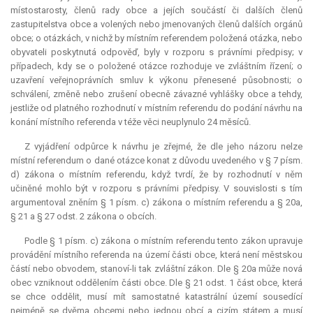
místostarosty, členů rady obce a jejích součástí či dalších členů
zastupitelstva obce a volených nebo jmenovaných členů dalších orgánů
obce; o otázkách, v nichž by místním referendem položená otázka, nebo
obyvateli poskytnutá odpověď, byly v rozporu s právními předpisy; v
případech, kdy se o položené otázce rozhoduje ve zvláštním řízení; o
uzavření veřejnoprávních smluv k výkonu přenesené působnosti; o
schválení, změně nebo zrušení obecně závazné vyhlášky obce a tehdy,
jestliže od platného rozhodnutí v místním referendu do podání návrhu na
konání místního referenda v téže věci neuplynulo 24 měsíců.
Z vyjádření odpůrce k návrhu je zřejmé, že dle jeho názoru nelze
místní
referendum
o dané otázce konat z důvodu uvedeného v § 7 písm.
d) zákona o místním referendu, když tvrdí, že by rozhodnutí v něm
učiněné mohlo být v rozporu s právními předpisy. V souvislosti s tím
argumentoval zněním § 1 písm. c) zákona o místním referendu a § 20a,
§ 21 a § 27 odst. 2 zákona o obcích.
Podle § 1 písm. c) zákona o místním referendu tento zákon upravuje
provádění místního referenda na území části obce, která není městskou
částí nebo obvodem, stanoví-li tak zvláštní zákon. Dle § 20a může nová
obec vzniknout oddělením části obce. Dle § 21 odst. 1 část obce, která
se chce oddělit, musí mít samostatné katastrální území sousedící
nejméně se dvěma obcemi nebo jednou obcí a cizím státem a musí