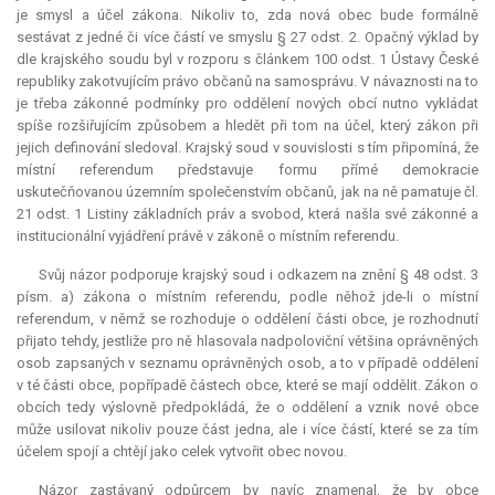
je smysl a účel zákona. Nikoliv to, zda nová obec bude formálně
sestávat z jedné či více částí ve smyslu § 27 odst. 2. Opačný výklad by
dle krajského soudu byl v rozporu s článkem 100 odst. 1 Ústavy České
republiky zakotvujícím právo občanů na samosprávu. V návaznosti na to
je třeba zákonné podmínky pro oddělení nových obcí nutno vykládat
spíše rozšiřujícím způsobem a hledět při tom na účel, který zákon při
jejich definování sledoval. Krajský soud v souvislosti s tím připomíná, že
místní
referendum
představuje formu přímé demokracie
uskutečňovanou územním společenstvím občanů, jak na ně pamatuje čl.
21 odst. 1 Listiny základních práv a svobod, která našla své zákonné a
institucionální vyjádření právě v zákoně o místním referendu.
Svůj názor podporuje krajský soud i odkazem na znění § 48 odst. 3
písm. a) zákona o místním referendu, podle něhož jde-li o místní
referendum
, v němž se rozhoduje o oddělení části obce, je rozhodnutí
přijato tehdy, jestliže pro ně hlasovala nadpoloviční většina oprávněných
osob zapsaných v seznamu oprávněných osob, a to v případě oddělení
v té části obce, popřípadě částech obce, které se mají oddělit. Zákon o
obcích tedy výslovně předpokládá, že o oddělení a vznik nové obce
může usilovat nikoliv pouze část jedna, ale i více částí, které se za tím
účelem spojí a chtějí jako celek vytvořit obec novou.
Názor zastávaný odpůrcem by navíc znamenal, že by obce