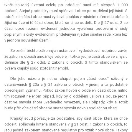
tvořit souvislý územní celek; po oddělení musí mít alespoň 1 000
občanů. Stejné podmínky musí splňovat i obec po oddělení její části. S
oddělením části obce musí vyslovit souhlas v místním referendu občané
žijící na území té části obce, která se chce oddělit. Dle § 27 odst. 2 se
částí obce rozumí evidenční jednotka vytvářená budovami s čísly
popisnými a čísly evidenčními přidělenými v jedné číselné řadě, která leží
v jednom souvislém území.
Ze znění těchto zákonných ustanovení vydedukoval odpůrce závěr,
že zákon o obcích umožňuje oddělení toliko jedné části obce ve smyslu
definice dle § 27 odst. 2 zákona o obcích. S tímto stanoviskem se
ovšem krajský soud ztotožnit nemohl.
Dle jeho názoru je nutno chápat pojem „část obce“ užívaný v
ustanoveních § 20a a § 21 zákona o obcích v jiném, a to podstatně
obecnějším významu. Pokud zákon hovoří o oddělení části obce, nutno
tím rozumět nejenom případ, kdy by o oddělení usilovala pouze jedna
část ve smyslu shora uvedeného vymezení, ale i případy, kdy si totéž
bude přát více částí obce ve snaze vytvořit novou společnou obec.
Krajský soud považuje za podstatné, aby část obce, která se chce
oddělit, splňovala kritéria stanovená v § 21 odst. 1 zákona o obcích, to
jsou jediné zákonem stanovené regulativy pro vznik nové obce. Takový