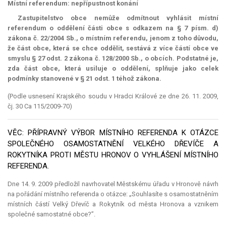
Místní referendum: nepřípustnost konání
Zastupitelstvo obce nemůže odmítnout vyhlásit místní
referendum
o oddělení části obce s odkazem na § 7 písm. d)
zákona č. 22/2004 Sb., o místním referendu, jenom z toho důvodu,
že část obce, která se chce oddělit, sestává z více částí obce ve
smyslu § 27 odst. 2 zákona č. 128/2000 Sb., o obcích. Podstatné je,
zda část obce, která usiluje o oddělení, splňuje jako celek
podmínky stanovené v § 21 odst. 1 téhož zákona.
(Podle usnesení Krajského soudu v Hradci Králové ze dne 26. 11. 2009,
čj. 30 Ca 115/2009-70)
VĚC: PŘÍPRAVNÝ VÝBOR MÍSTNÍHO REFERENDA K OTÁZCE
SPOLEČNÉHO OSAMOSTATNĚNÍ VELKÉHO DŘEVÍČE A
ROKYTNÍKA PROTI MĚSTU HRONOV O VYHLÁŠENÍ MÍSTNÍHO
REFERENDA.
Dne 14. 9. 2009 předložil navrhovatel Městskému úřadu v Hronově návrh
na pořádání místního referenda o otázce: „Souhlasíte s osamostatněním
místních částí Velký Dřevíč a Rokytník od města Hronova a vznikem
společné samostatné obce?”.