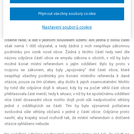
podmínky, které musí oddělovaná část obce po oddělení splňovat. Co
se rozumí „částí obce“ pak definuje § 27 odst. 2 zákona o obcích. Dle
Přijmout všechny soubory cookie
tohoto vymezení jsou Velký Dřevíč i Rokytník dvěma samostatnými
částmi města Hronova. Odpůrce dále upozornil na to, že každá z nich
Nastavení souborů cookie
má své katastrální území a každá je evidenční jednotkou vytvářenou
budovami s čísly popisnými a čísly evidenčními, přidělenými v jedné
číselné řadě, a leží v jednom souvislém území. Ani jedna z obou částí
však nemá 1 000 obyvatel, a tedy žádná z nich nesplňuje zákonnou
podmínku pro vznik nové obce. Žádná z těchto částí tedy není dle
názoru odpůrce částí obce ve smyslu zákona o obcích, v níž by bylo
možné konat místní
referendum
o jejím oddělení. Bylo by proto v
rozporu se zákonem, aby byly „spojovány“ dvě části obce, které
nesplňují všechny podmínky pro konání místního referenda k dané
otázce, pouze za tím účelem, aby došlo k jejich osamostatnění. Mohlo
by totiž dle odpůrce dojít k situaci, kdy by na počet větší část obce
přehlasovala část menší, tedy k situaci, v níž by ke společnému oddělení
více částí dosavadní obce mohlo dojít proti vůli nadpoloviční většiny
jedné z oddělujících se částí. Tím by byla významně potlačena
svobodná vůle většiny občanů v jedné z částí obce. Odpůrce proto
navrhl, aby krajský soud rozhodl tak, že místní
referendum
o dotčené
otázce vyhlášeno nebude.