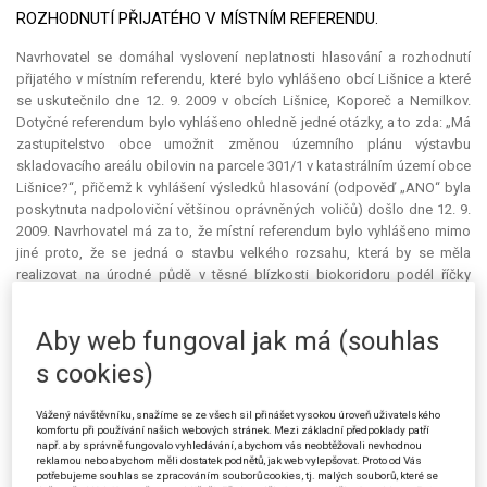
ROZHODNUTÍ PŘIJATÉHO V MÍSTNÍM REFERENDU.
Navrhovatel se domáhal vyslovení neplatnosti hlasování a rozhodnutí
přijatého v místním referendu, které bylo vyhlášeno obcí Lišnice a které
se uskutečnilo dne 12. 9. 2009 v obcích Lišnice, Koporeč a Nemilkov.
Dotyčné
referendum
bylo vyhlášeno ohledně jedné otázky, a to zda: „Má
zastupitelstvo obce umožnit změnou územního plánu výstavbu
skladovacího areálu obilovin na parcele 301/1 v katastrálním území obce
Lišnice?“, přičemž k vyhlášení výsledků hlasování (odpověď „ANO“ byla
poskytnuta nadpoloviční většinou oprávněných voličů) došlo dne 12. 9.
2009. Navrhovatel má za to, že místní
referendum
bylo vyhlášeno mimo
jiné proto, že se jedná o stavbu velkého rozsahu, která by se měla
realizovat na úrodné půdě v těsné blízkosti biokoridoru podél říčky
Srpina a která by měla být vzdálena pouhých 250 m vzdušnou čarou od
prvních rodinných domů v obci Lišnice. Navrhovatel zastává názor, že
Aby web fungoval jak má (souhlas
rozhodnutí vzešlé z místního referenda a celý průběh místního referenda
nebyl ve dvou otázkách ve shodě se zákonem o místním referendu.
s cookies)
Jednak zde došlo ke střetu zájmů, neboť Eliška S., v jejíž prospěch se
mělo jednat, byla členem okrskové volební komise. Proto dle
Vážený návštěvníku, snažíme se ze všech sil přinášet vysokou úroveň uživatelského
navrhovatele jednala ve svůj prospěch a rovněž mohla svým jednáním v
komfortu při používání našich webových stránek. Mezi základní předpoklady patří
např. aby správně fungovalo vyhledávání, abychom vás neobtěžovali nevhodnou
této komisi ovlivnit ostatní členy komise tak, aby v její prospěch
reklamou nebo abychom měli dostatek podnětů, jak web vylepšovat. Proto od Vás
rozhodli. Navrhovatel je přesvědčen, že členy této komise měly tvořit
potřebujeme souhlas se zpracováním souborů cookies, tj. malých souborů, které se