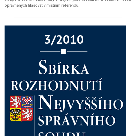
oprávněných hlasovat v místním referendu.