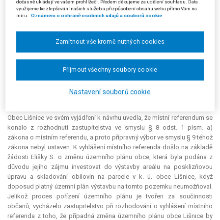
nestranné osoby. A jednak dle navrhovatele osoby oprávněné hlasovat v
dočasně ukládají ve vašem prohlížeči. Předem děkujeme za udělení souhlasu. Data
využijeme ke zlepšování našich služeb a přizpůsobení obsahu webu přímo Vám na
místním referendu byly před samotným hlasováním ovlivňovány
míru.
Oznámení o ochraně osobních údajů a souborů cookie
osobami, v jejichž prospěch mělo být rozhodnuto, neboť Eliška S. se
svým správcem obcházeli předem vytypované osoby, kterým předávali
lahve alkoholu a zvali je k referendu. Jednalo se osoby neznalé
Zamítnout vše kromě nutných cookies
podrobně problematiky věci, zejména pokud se jedná o dopady
zamýšlené stavby na životní prostředí. Tímto jednáním došlo k porušení
Přijmout všechny soubory cookie
zákonnosti, v důsledku čehož byl navrhovatel jakožto občan dotyčné
obce zkrácen na svých právech svobodně rozhodovat o činnosti obce a
jejím životním prostředí, neboť rozhodnutí vzešlé z místního referenda
Nastavení souborů cookie
může mít dopad na život občanů v obci.
Obec Lišnice ve svém vyjádření k návrhu uvedla, že místní
referendum
se
konalo z rozhodnutí zastupitelstva ve smyslu § 8 odst. 1 písm. a)
zákona o místním referendu, a proto přípravný výbor ve smyslu § 9 téhož
zákona nebyl ustaven. K vyhlášení místního referenda došlo na základě
žádosti Elišky S. o změnu územního plánu obce, která byla podána z
důvodu jejího zájmu investovat do výstavby areálu na posklizňovou
úpravu a skladování obilovin na parcele v k. ú. obce Lišnice, když
doposud platný územní plán výstavbu na tomto pozemku neumožňoval.
Jelikož proces pořízení územního plánu je tvořen za součinnosti
občanů, vycházelo zastupitelstvo při rozhodování o vyhlášení místního
referenda z toho, že případná změna územního plánu obce Lišnice by