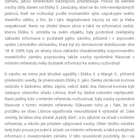
záměru, jakou
referendum
bezesporu představuje. Pokud se některé
osoby cítily darem od Elišky S. zavázány, staví se do role nesvéprávných
jedinců, kteří se rozhodují podle momentální výše uspokojení svého
vlastního užitku, s tím, že i tyto degradované názory na věc je třeba
respektovat. Navíc na úřední desce obce a také na informační ceduli,
kterou Eliška S. umístila na svém objektu, byly podrobně zveřejněny
základní informace o podstatě jejího záměru, přičemž i v srpnovém
vydání Lišnického občasníku, který byl do domácností distribuován dne
18. 8. 2009, byly ze strany obce základní charakteristiky rozporovaného
investičního záměru popisovány, takže osoby oprávněné hlasovat v
místním referendu měly dostatek informací ke svému rozhodnutí.
K návrhu se mimo jiné shodně vyjádřily i Eliška S. a Margit S., přičemž
především uvedly, že jmenováním Elišky S. jako členky okrskové komise
nedošlo k žádnému střetu zájmů, neboť další dva členové komise byli
zástupci obecního úřadu Lišnice, kteří by žádné ovlivnění nepřipustili.
Navíc jediný, kdo v místním referendu rozhodoval, byly osoby oprávněné
hlasovat v tomto místním referendu. Důkazem toho je i fakt, že od
počátku se obec Lišnice vyjadřovala nesouhlasně k výstavbě sil. Dále
zmínily, že láhev vína dostal „každý dům“, a to výlučně za účast v místním
referendu, a nikoliv jen předem vytipované osoby. Cílem těchto návštěv
tedy bylo pouze pozvání k účasti na místním referendu a také poskytnutí
informací o investorském záměru. V této souvislosti podotkly, že i na