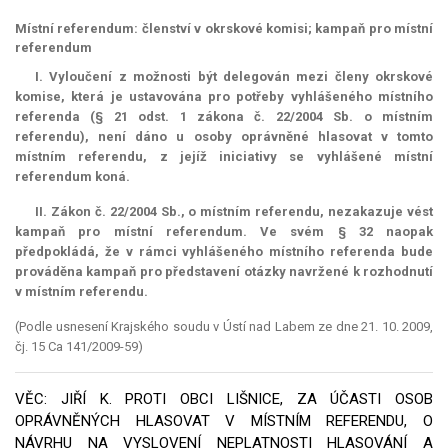
Místní referendum: členství v okrskové komisi; kampaň pro místní
referendum
I. Vyloučení z možnosti být delegován mezi členy okrskové
komise, která je ustavována pro potřeby vyhlášeného místního
referenda (§ 21 odst. 1 zákona č. 22/2004 Sb. o místním
referendu), není dáno u osoby oprávněné hlasovat v tomto
místním referendu, z jejíž iniciativy se vyhlášené místní
referendum
koná.
II. Zákon č. 22/2004 Sb., o místním referendu, nezakazuje vést
kampaň pro místní
referendum
. Ve svém § 32 naopak
předpokládá, že v rámci vyhlášeného místního referenda bude
prováděna kampaň pro představení otázky navržené k rozhodnutí
v místním referendu.
(Podle usnesení Krajského soudu v Ústí nad Labem ze dne 21. 10. 2009,
čj. 15 Ca 141/2009-59)
VĚC: JIŘÍ K. PROTI OBCI LIŠNICE, ZA ÚČASTI OSOB
OPRÁVNĚNÝCH HLASOVAT V MÍSTNÍM REFERENDU, O
NÁVRHU NA VYSLOVENÍ NEPLATNOSTI HLASOVÁNÍ A