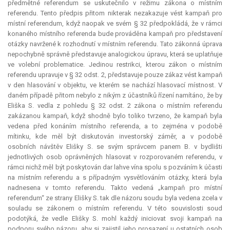
předmětné
referendum
se uskutečnilo v režimu zákona o místním
referendu. Tento předpis přitom nikterak nezakazuje vést kampaň pro
místní
referendum
, když naopak ve svém § 32 předpokládá, že v rámci
konaného místního referenda bude prováděna kampaň pro představení
otázky navržené k rozhodnutí v místním referendu. Tato zákonná úprava
nepochybně správně představuje analogickou úpravu, která se uplatňuje
ve volební problematice. Jedinou restrikci, kterou zákon o místním
referendu upravuje v § 32 odst. 2, představuje pouze zákaz vést kampaň
v den hlasování v objektu, ve kterém se nachází hlasovací místnost. V
daném případě přitom nebylo z nikým z účastníků řízení namítáno, že by
Eliška S. vedla z pohledu § 32 odst. 2 zákona o místním referendu
zakázanou kampaň, když shodně bylo toliko tvrzeno, že kampaň byla
vedena před konáním místního referenda, a to zejména v podobě
mítinku, kde měl být diskutován investorský záměr, a v podobě
osobních návštěv Elišky S. se svým správcem panem B. v bydlišti
jednotlivých osob oprávněných hlasovat v rozporovaném referendu, v
rámci nichž měl být poskytován dar lahve vína spolu s pozváním k účasti
na místním referendu a s případným vysvětlováním otázky, která byla
nadnesena v tomto referendu. Takto vedená „kampaň pro místní
referendum“ ze strany Elišky S. tak dle názoru soudu byla vedena zcela v
souladu se zákonem o místním referendu. V této souvislosti soud
podotýká, že vedle Elišky S. mohl každý iniciovat svoji kampaň na
podporu svého názoru, aby si zajistil jeho prosazení u ostatních osob