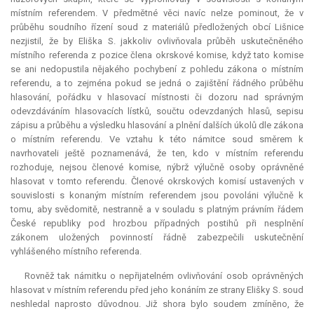
místním referendem. V předmětné věci navíc nelze pominout, že v
průběhu soudního řízení soud z materiálů předložených obcí Lišnice
nezjistil, že by Eliška S. jakkoliv ovlivňovala průběh uskutečněného
místního referenda z pozice člena okrskové komise, když tato komise
se ani nedopustila nějakého pochybení z pohledu zákona o místním
referendu, a to zejména pokud se jedná o zajištění řádného průběhu
hlasování, pořádku v hlasovací místnosti či dozoru nad správným
odevzdáváním hlasovacích lístků, součtu odevzdaných hlasů, sepisu
zápisu a průběhu a výsledku hlasování a plnění dalších úkolů dle zákona
o místním referendu. Ve vztahu k této námitce soud směrem k
navrhovateli ještě poznamenává, že ten, kdo v místním referendu
rozhoduje, nejsou členové komise, nýbrž výlučně osoby oprávněné
hlasovat v tomto referendu. Členové okrskových komisí ustavených v
souvislosti s konaným místním referendem jsou povoláni výlučně k
tomu, aby svědomitě, nestranně a v souladu s platným právním řádem
České republiky pod hrozbou případných postihů při nesplnění
zákonem uložených povinností řádně zabezpečili uskutečnění
vyhlášeného místního referenda.
Rovněž tak námitku o nepřijatelném ovlivňování osob oprávněných
hlasovat v místním referendu před jeho konáním ze strany Elišky S. soud
neshledal naprosto důvodnou. Již shora bylo soudem zmíněno, že