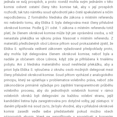
jednala ve svůj prospěch, a proto rovněž mohla svým jednáním v této
komisi ovlivnit ostatní členy této komise tak, aby v její prospěch
rozhodli, tak tuto námitku soud vyhodnotil jako čistě spekulativní a ničím
nepodloženou. Z formálního hlediska dle zákona o místním referendu
nic nebránilo tomu, aby Eliška S. byla delegována mezi členy příslušné
okrskové komise. Podle § 21 odst. 1 zákona o místním referendu totiž
platí, že členem okrskové komise může být jen oprávněná osoba, u níž
nenastala překážka ve výkonu práva hlasovat v místním referendu. Z
materiálů předložených obcí Lišnice přitom soud prokazatelně zjistil, že
Eliška S. splňovala veškeré zákonem vyžadované předpoklady proto,
aby mohla být delegována členem okrskové komise, neboť byla a
nadále je občanem obce Lišnice, když zde je přihlášena k trvalému
pobytu. Ani z hlediska materiálního soud neshledal překážku, aby
a
priori
byla Eliška S. vyloučena z okruhu osob možných delegovat mezi
členy příslušné okrskové komise. Soud přitom vycházel z analogického
principu, který se uplatňuje v problematice volebního práva, neboť zde
zákonodárce primárně vyžaduje pro zajištění transparentnosti průběhu
volebního procesu, aby do jednotlivých volebních komisí v rámci
volebních okrsků byli delegováni za každou volební stranu, jejíž
kandidátní listina byla zaregistrována pro dotyčné volby, její zástupci. V
daném případě má soud za to, že bylo vhodné, aby v příslušné okrskové
komisi zasedli vedle sebe představitelé pokud možno všech
názorových skupin, které se vyprofilovaly v souvislosti s konaným