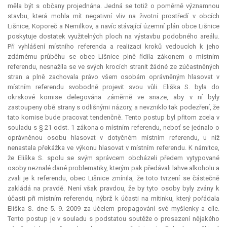
měla být s občany projednána. Jedná se totiž o poměrně významnou
stavbu, která mohla mít negativní vliv na životní prostředí v obcích
Lišnice, Koporeč a Nemilkov, a navíc stávající územní plán obce Lišnice
poskytuje dostatek využitelných ploch na výstavbu podobného areálu.
Při vyhlášení místního referenda a realizaci kroků vedoucích k jeho
zdárnému průběhu se obec Lišnice plně řídila zákonem o místním
referendu, nesnažila se ve svých krocích stranit žádné ze zúčastněných
stran a plně zachovala právo všem osobám oprávněným hlasovat v
místním referendu svobodně projevit svou vůli. Eliška S. byla do
okrskové komise delegována záměrně ve snaze, aby v ní byly
zastoupeny obě strany s odlišnými názory, a nevzniklo tak podezření, že
tato komise bude pracovat tendenčně. Tento postup byl přitom zcela v
souladu s § 21 odst. 1 zákona o místním referendu, neboť se jednalo o
oprávněnou osobu hlasovat v dotyčném místním referendu, u níž
nenastala překážka ve výkonu hlasovat v místním referendu. K námitce,
že Eliška S. spolu se svým správcem obcházeli předem vytypované
osoby neznalé dané problematiky, kterým pak předávali lahve alkoholu a
zvali je k referendu, obec Lišnice zmínila, že toto tvrzení se částečně
zakládá na pravdě. Není však pravdou, že by tyto osoby byly zvány k
účasti při místním referendu, nýbrž k účasti na mítinku, který pořádala
Eliška S. dne 5. 9. 2009 za účelem propagování své myšlenky a cíle.
Tento postup je v souladu s podstatou soutěže o prosazení nějakého