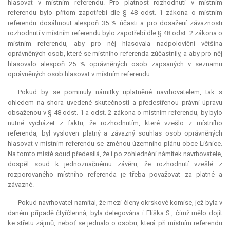
hlasovat v místním referendu. Pro platnost rozhodnutí v místním
referendu bylo přitom zapotřebí dle § 48 odst. 1 zákona o místním
referendu dosáhnout alespoň 35 % účasti a pro dosažení závaznosti
rozhodnutí v místním referendu bylo zapotřebí dle § 48 odst. 2 zákona o
místním referendu, aby pro něj hlasovala nadpoloviční většina
oprávněných osob, které se místního referenda zúčastnily, a aby pro něj
hlasovalo alespoň 25 % oprávněných osob zapsaných v seznamu
oprávněných osob hlasovat v místním referendu.
Pokud by se pominuly námitky uplatněné navrhovatelem, tak s
ohledem na shora uvedené skutečnosti a předestřenou právní úpravu
obsaženou v § 48 odst. 1 a odst. 2 zákona o místním referendu, by bylo
nutné vycházet z faktu, že rozhodnutím, které vzešlo z místního
referenda, byl vysloven platný a závazný souhlas osob oprávněných
hlasovat v místním referendu se změnou územního plánu obce Lišnice.
Na tomto místě soud předesílá, že i po zohlednění námitek navrhovatele,
dospěl soud k jednoznačnému závěru, že rozhodnutí vzešlé z
rozporovaného místního referenda je třeba považovat za platné a
závazné.
Pokud navrhovatel namítal, že mezi členy okrskové komise, jež byla v
daném případě čtyřčlenná, byla delegována i Eliška S., čímž mělo dojít
ke střetu zájmů, neboť se jednalo o osobu, která při místním referendu