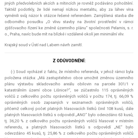
jiných předvolebních akcích a mítincích je rovněž podáváno pohoštění.
Taktéž podotkly, že lidé nemají nízkou mentalitu, aby za láhev vína
vyměnili svůj názor k otázce řešené referendem. Zamýšlená stavba dle
odborného posudku „O vlivu stavby na životní prostřední v rámci
zjišťovacího řízení ke změně územního plánu“ společnosti Pelamis, s. r.
o., Praha, navíc bude mít na blízké i vzdálené okolí jen minimální vliv.
Krajský soud v Ústí nad Labem návrh zamítl.
Z ODŮVODNĚNÍ:
(-) Soud vycházel z faktu, že místního referenda, v jehož rámci byla
položena otázka: „Má zastupitelstvo obce umožnit změnou územního
plánu výstavbu skladovacího areálu obilovin na parcele 301/1 v
katastrálním území obce Lišnice?“, se zúčastnilo 115 oprávněných
voličů z celkového počtu oprávněných voličů v počtu 174, tj. 66,09 %
oprávněných osob zapsaných v seznamech oprávněných voličů,
přičemž celkový počet platných hlasovacích lístků činil 108 kusů, dále
platných hlasovacích lístků s odpovědí „ANO“ bylo odevzdáno 63 kusů,
tj. 36,20 % z celkového počtu oprávněných voličů hlasovat v místním
referendu, a platných hlasovacích lístků s odpovědí „NE“ bylo
odevzdáno 45 kusů, tj. 25,86 % z celkového počtu oprávněných voličů