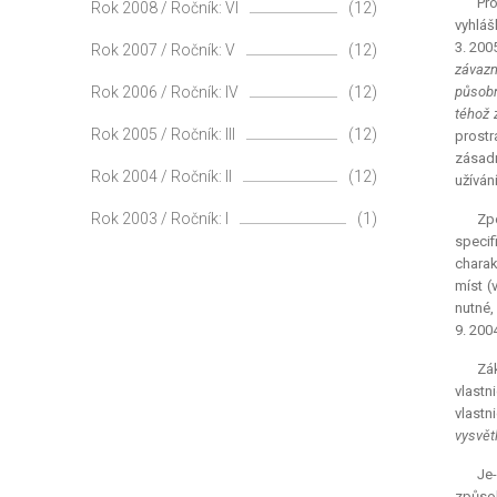
Pr
Rok 2008 / Ročník: VI
(12)
vyhláš
3. 200
Rok 2007 / Ročník: V
(12)
závazn
Rok 2006 / Ročník: IV
(12)
působn
téhož 
Rok 2005 / Ročník: III
(12)
prostr
zásadn
Rok 2004 / Ročník: II
(12)
užívání
Rok 2003 / Ročník: I
(1)
Zpo
specif
charak
míst (
nutné,
9. 200
Zá
vlastn
vlastn
vysvět
Je-
způsob