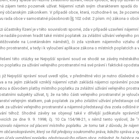
má zájem tento pozemek užívat. Nájemní vztah svým charakterem spadá do 
ný občanským zákoníkem. V případě obce, která, rozhodne-li se, že pozeme
u rada obce v samostatné působnosti [§ 102 odst. 2 písm. m) zákona o obcíc
i účastníky řízení je v této souvislosti sporné, zda v případě uzavření nájem
e nadále povinen hradit také místní poplatek za zvláštní užívání veřejného p
 stěžovatele na Loretánském náměstí), či zda vznikem nájemního vztahu 
ého prostranství, a tedy i k vyloučení aplikace zákona o místních poplatcích a 
 řešení této otázky se Nejvyšší správní soud ve shodě se závěry městskéh
ho poplatku za užívání veřejného prostranství má své právní i faktické opodsta
 již Nejvyšší správní soud uvedl výše, v předmětné věci je nutno důsledně 
a a na jejím základě vzniklý nájemní vztah zakládá nájemci oprávnění pozem
tou a důvodem platby místního poplatku za zvláštní užívání veřejného prostran
ostatními subjekty užívat, tj. že na této části veřejného prostranství je vylou
anství veřejným statkem, pak poplatek za jeho zvláštní užívání představuje o
ek za užívání veřejného prostranství a nájemné představují dva zcela odlišné in
vání téhož. Shodné závěry se objevují také v dřívější judikatuře správn
vicích ze dne 9. 9. 1998, čj. 10 Ca 154/98-21, v němž tento vyslovil, že "
zovalo nájemce od placení místního poplatku. Je tomu tak z důvodu, že náje
m občanskoprávním, který se řídí předpisy soukromého práva, kdežto správa a vyb
pro účely vyměření poplatku, představujícího příjem obce, zohlednit, že žalobce za