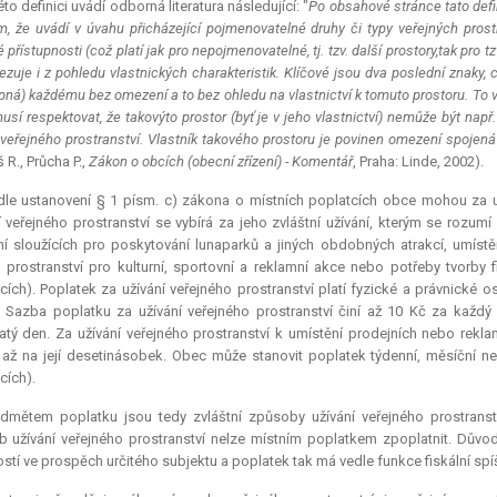
éto definici uvádí odborná literatura následující: "
Po obsahové stránce tato defi
ím, že uvádí v úvahu přicházející pojmenovatelné druhy či typy veřejných pros
přístupnosti (což platí jak pro nepojmenovatelné, tj. tzv. další prostory,tak pro 
ezuje i z pohledu vlastnických charakteristik. Klíčové jsou dva poslední znaky, ch
upná) každému bez omezení a to bez ohledu na vlastnictví k tomuto prostoru. To
usí respektovat, že takovýto prostor (byť je v jeho vlastnictví) nemůže být např. 
 veřejného prostranství. Vlastník takového prostoru je povinen omezení spojená
 R., Průcha P.,
Zákon o obcích (obecní zřízení) - Komentář
, Praha: Linde, 2002).
le ustanovení § 1 písm. c) zákona o místních poplatcích obce mohou za uží
í veřejného prostranství se vybírá za jeho zvláštní užívání, kterým se rozu
ní sloužících pro poskytování lunaparků a jiných obdobných atrakcí, umíst
 prostranství pro kulturní, sportovní a reklamní akce nebo potřeby tvorby 
cích). Poplatek za užívání veřejného prostranství platí fyzické a právnické
í. Sazba poplatku za užívání veřejného prostranství činí až 10 Kč za každý
tý den. Za užívání veřejného prostranství k umístění prodejních nebo reklam
až na její desetinásobek. Obec může stanovit poplatek týdenní, měsíční n
cích).
edmětem poplatku jsou tedy zvláštní způsoby užívání veřejného prostranst
 užívání veřejného prostranství nelze místním poplatkem zpoplatnit. Důvo
ostí ve prospěch určitého subjektu a poplatek tak má vedle funkce fiskální spí