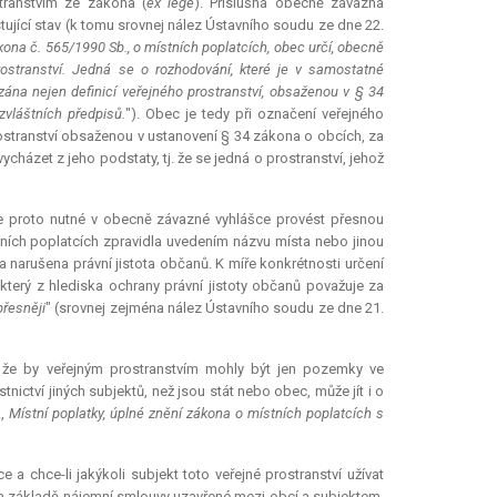
stranstvím ze zákona (
ex lege
). Příslušná obecně závazná
istující stav (k tomu srovnej nález Ústavního soudu ze dne 22.
kona č. 565/1990 Sb., o místních poplatcích, obec určí, obecně
rostranství. Jedná se o rozhodování, které je v samostatné
ána nejen definicí veřejného prostranství, obsaženou v § 34
vláštních předpisů.
"). Obec je tedy při označení veřejného
ostranství obsaženou v ustanovení § 34 zákona o obcích, za
cházet z jeho podstaty, tj. že se jedná o prostranství, jehož
 Je proto nutné v obecně závazné vyhlášce provést přesnou
ístních poplatcích zpravidla uvedením názvu místa nebo jinou
 narušena právní jistota občanů. K míře konkrétnosti určení
 který z hlediska ochrany právní jistoty občanů považuje za
přesněji
" (srovnej zejména nález Ústavního soudu ze dne 21.
 že by veřejným prostranstvím mohly být jen pozemky ve
nictví jiných subjektů, než jsou stát nebo obec, může jít i o
.,
Místní poplatky, úplné znění zákona o místních poplatcích s
 a chce-li jakýkoli subjekt toto veřejné prostranství užívat
 na základě nájemní smlouvy uzavřené mezi obcí a subjektem,