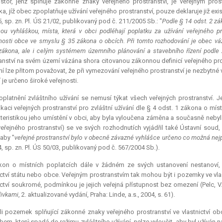
ostor, jenž splňuje zákonné znaky veřejného prostranství, je veřejným pro
ka, jíž obec zpoplatňuje užívání veřejného prostranství, pouze deklaruje již ex
5, sp. zn. Pl. ÚS 21/02, publikovaný pod č. 211/2005 Sb.: "
Podle § 14 odst. 2 zá
ou vyhláškou, místa, která v obci podléhají poplatku za užívání veřejného p
osti obce ve smyslu § 35 zákona o obcích. Při tomto rozhodování je obec váz
zákona, ale i celým systémem územního plánování a stavebního řízení podle z
anství na svém území vázána shora citovanou zákonnou definicí veřejného pr
í lze přitom považovat, že při vymezování veřejného prostranství je nezbytné vy
 je určeno široké veřejnosti.
platnění zvláštního užívání se nemusí týkat všech veřejných prostranství.
ikaci veřejných prostranství pro zvláštní užívání dle § 4 odst. 1 zákona o m
teristikou jeho umístění v obci, aby byla vyloučena záměna a současně nebyla
veřejného prostranství) se ve svých rozhodnutích vyjádřil také Ústavní soud,
 aby "
veřejné prostranství bylo v obecně závazné vyhlášce určeno co možná nej
4, sp. zn. Pl. ÚS 50/03, publikovaný pod č. 567/2004 Sb.).
kon o místních poplatcích dále v žádném ze svých ustanovení nestanoví,
ictví státu nebo obce. Veřejným prostranstvím tak mohou být i pozemky ve vlast
ictví soukromé, podmínkou je jejich veřejná přístupnost bez omezení (Pelc, V
livkami
, 2. aktualizované vydání, Praha: Linde, a.s., 2004, s. 61).
li pozemek splňující zákonné znaky veřejného prostranství ve vlastnictví obce
em, který spadá do režimu zvláštního užívání, nelze vyloučit, aby byl užíván