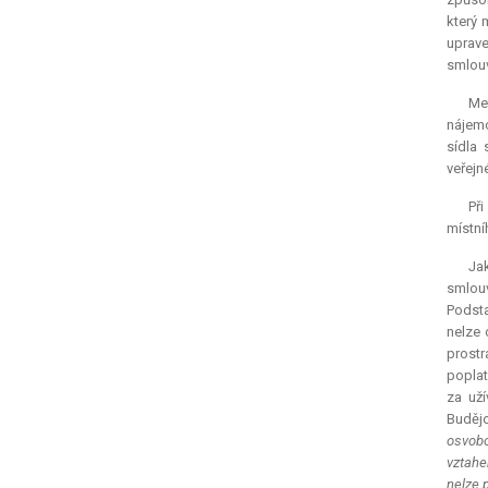
který 
uprave
smlouv
Mez
nájemc
sídla
veřejn
Při
místní
Jak
smlouv
Podsta
nelze 
prostr
poplat
za uží
Budějo
osvobo
vztahe
nelze 