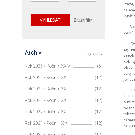
Praze,
nájemc
vynětí
VYHLEDAT
Zrušit filtr
S 
vycház
Pod
zejmén
Archiv
celý archiv
všeobe
kol.,
S
Rok 2026 / Ročník: XXIV
(6)
obecné
veřejn
Rok 2025 / Ročník: XXIII
(12)
je nutn
Rok 2024 / Ročník: XXII
(12)
Ins
1. 1. 
Rok 2023 / Ročník: XXI
(12)
o míst
poznám
Rok 2022 / Ročník: XX
(12)
tohoto
náměst
Rok 2021 / Ročník: XIX
(12)
na vlas
Rok 2020 / Ročník: XVIII
(12)