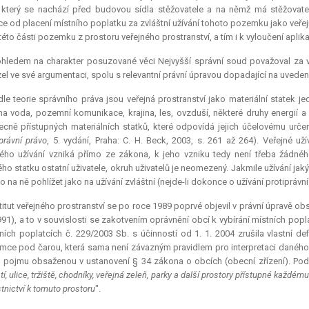
 který se nachází před budovou sídla stěžovatele a na němž má stěžovate
e od placení místního poplatku za zvláštní užívání tohoto pozemku jako veře
 této části pozemku z prostoru veřejného prostranství, a tím i k vyloučení apli
ohledem na charakter posuzované věci Nejvyšší správní soud považoval za v
el ve své argumentaci, spolu s
relevantní
právní úpravou dopadající na uveden
le teorie správního práva jsou veřejná prostranství jako materiální statek 
a voda, pozemní komunikace, krajina, les, ovzduší, některé druhy energií a
cně přístupných materiálních statků, které odpovídá jejich účelovému urč
právní právo
, 5. vydání, Praha: C. H. Beck, 2003, s. 261 až 264). Veřejné u
ho užívání vzniká přímo ze zákona, k jeho vzniku tedy není třeba žádnéh
ého statku ostatní uživatele, okruh uživatelů je neomezený. Jakmile užívání jak
o na ně pohlížet jako na užívání zvláštní (nejde-li dokonce o užívání protiprávní
titut veřejného prostranství se po roce 1989 poprvé objevil v právní úpravě 
1991), a to v souvislosti se zakotvením oprávnění obcí k vybírání místních po
ních poplatcích č. 229/2003 Sb. s účinností od 1. 1. 2004 zrušila vlastní de
ce pod čarou, která sama není závazným pravidlem pro interpretaci daného z
 pojmu obsaženou v ustanovení § 34 zákona o obcích (obecní zřízení). Podl
í, ulice, tržiště, chodníky, veřejná zeleň, parky a další prostory přístupné každé
tnictví k tomuto prostoru
".