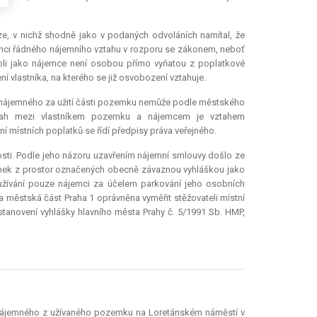
e, v nichž shodně jako v podaných odvoláních namítal, že
tenci řádného nájemního vztahu v rozporu se zákonem, neboť
koli jako nájemce není osobou přímo vyňatou z poplatkové
í vlastníka, na kterého se již osvobození vztahuje.
í nájemného za užití části pozemku nemůže podle městského
ztah mezi vlastníkem pozemku a nájemcem je vztahem
í místních poplatků se řídí předpisy práva veřejného.
sti. Podle jeho názoru uzavřením nájemní smlouvy došlo ze
emek z prostor označených obecně závaznou vyhláškou jako
k užívání pouze nájemci za účelem parkování jeho osobních
a městská část Praha 1 oprávněna vyměřit stěžovateli místní
stanovení vyhlášky hlavního města Prahy č. 5/1991 Sb. HMP,
í nájemného z užívaného pozemku na Loretánském náměstí v