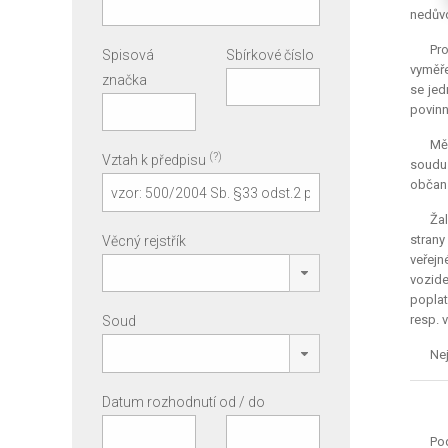
nedůvo
Pr
Spisová
Sbírkové číslo
vyměře
značka
se jed
povinn
Měs
(?)
Vztah k předpisu
soudu
občans
Žal
strany
Věcný rejstřík
veřejn
vozide
poplat
resp. 
Soud
Nej
Datum rozhodnutí od / do
Po