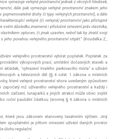
nice vymezuje veřejné prostranství jednak z věcných hledisek,
tranství, dále pak vymezuje veřejné prostranství znakem jeho
tzv. pojmenovatelné druhy či typy veřejných prostranství), a dále
arakterizující veřejné (či veřejná) prostranství jako přístupné
 ve svém důsledku znamená i příslušné omezení práv vlastníka,
vlastníkem oplocen, či jinak uzavřen, neboť tak by ztratil svoji
 s jeho povahou veřejného prostranství strpět
." (Koudelka Z.,
vání veřejného prostranství vybírat poplatek. Poplatek za
mí provádění výkopových prací, umístění dočasných staveb a
ění skládek,
"vyhrazení trvalého parkovacího místa"
a užívání
filmových a televizních děl (§ 4 odst. 1 zákona o místních
 osoby, které veřejné prostranství shora uvedeným způsobem
 i započatý m2 užívaného veřejného prostranství a každý i
ních zařízení, lunaparků a jiných atrakcí může obec zvýšit
ebo roční paušální částkou (srovnej § 4 zákona o místních
ví, které jsou zákonem stanoveny taxativním výčtem. Jiný
dem zpoplatnění je přitom omezení užívání daných prostor
še úlohu regulační.