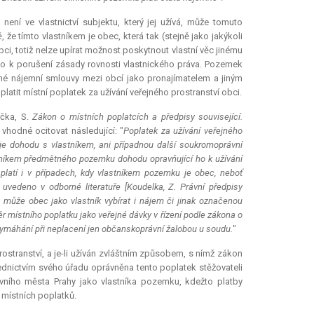
ení ve vlastnictví subjektu, který jej užívá, může tomuto
, že tímto vlastníkem je obec, která tak (stejně jako jakýkoli
obci, totiž nelze upírat možnost poskytnout vlastní věc jinému
o k porušení zásady rovnosti vlastnického práva. Pozemek
řené nájemní smlouvy mezi obcí jako pronajímatelem a jiným
atit místní poplatek za užívání veřejného prostranství obci.
ečka, S.
Zákon o místních poplatcích a předpisy související.
 vhodné ocitovat následující: "
Poplatek za užívání veřejného
zuje dohodu s vlastníkem, ani případnou další soukromoprávní
lastníkem předmětného pozemku dohodu opravňující ho k užívání
latí i v případech, kdy vlastníkem pozemku je obec, neboť
uvedeno v odborné literatuře [Koudelka, Z. Právní předpisy
u může obec jako vlastník vybírat i nájem či jinak označenou
ěr místního poplatku jako veřejné dávky v řízení podle zákona o
vymáhání při neplacení jen občanskoprávní žalobou u soudu.
"
ostranství, a je-li užíván zvláštním způsobem, s nímž zákon
řednictvím svého úřadu oprávněna tento poplatek stěžovateli
vního města Prahy jako vlastníka pozemku, kdežto platby
 místních poplatků.