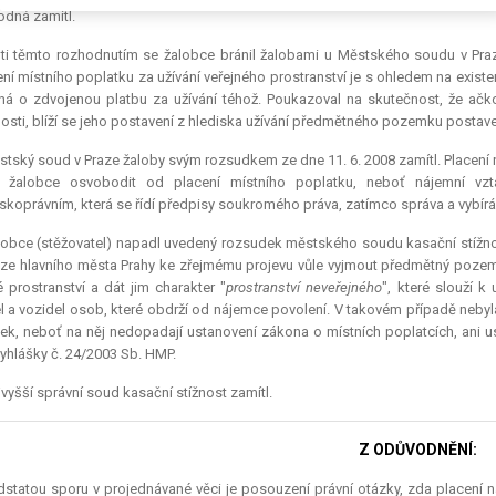
dná zamítl.
oti těmto rozhodnutím se žalobce bránil žalobami u Městského soudu v Praz
ní místního poplatku za užívání veřejného prostranství je s ohledem na exis
ná o zdvojenou platbu za užívání téhož. Poukazoval na skutečnost, že ač
osti, blíží se jeho postavení z hlediska užívání předmětného pozemku postaven
tský soud v Praze žaloby svým rozsudkem ze dne 11. 6. 2008 zamítl. Placen
 žalobce osvobodit od placení místního poplatku, neboť nájemní v
koprávním, která se řídí předpisy soukromého práva, zatímco správa a vybírán
obce (stěžovatel) napadl uvedený rozsudek městského soudu kasační stížno
 ze hlavního města Prahy ke zřejmému projevu vůle vyjmout předmětný poz
é prostranství a dát jim charakter "
prostranství neveřejného
", které slouží 
l a vozidel osob, které obdrží od nájemce povolení. V takovém případě nebyl
ek, neboť na něj nedopadají ustanovení zákona o místních poplatcích, ani u
vyhlášky č. 24/2003 Sb. HMP.
vyšší správní soud kasační stížnost zamítl.
Z ODŮVODNĚNÍ:
dstatou sporu v projednávané věci je posouzení právní otázky, zda placen