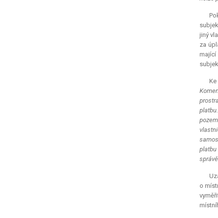
Pok
subjek
jiný v
za úpl
mající
subjek
Ke
Komen
prostr
platbu
pozemk
vlastn
samosp
platbu
správě
Uza
o míst
vyměři
místní