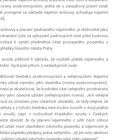
roviny soukromoprávní, jedná se o závazkový právní vztah
k pronajme na základě nájemní smlouvy, schvaluje nájemní
h].
ní smlouvy a placení sjednaného nájemného je stěžovatel jako
rostranství (zde za vyhrazení parkovacích míst před budovou
dochází k vynětí předmětné části pronajatého pozemku z
vyhlášky hlavního města Prahy.
o soudu přiklonil k výkladu, že souběh plateb nájemného a
tnění. Vycházel přitom z následujících úvah:
odlišovat hledisko soukromoprávní a veřejnoprávní. Nájemní
ky užívat namísto jeho vlastníka (rovina soukromoprávní).
ství je skutečnost, že konkrétní část veřejného prostranství
čeno jeho obecné užívání (veřejnoprávní rovina). Je-li veřejné
dvod za omezení práv ostatních uživatelů. Je tedy zřejmé, že
stituty a z tohoto hlediska není možno hovořit o dvojí platbě
ích soudů, např. v rozhodnutí Krajského soudu v Českých
nelze dovodit, že by placení nájemného z užití části silnice
mní vztah mezi vlastníkem silničního pozemku a nájemcem je
írání poplatku předpisy práva veřejného. Již pro tuto okolnost
 zvláštní užívání silničního pozemku platí státu nájemné
".