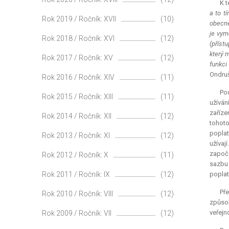
K t
a to t
Rok 2019 / Ročník: XVII
(10)
obecné 
je vym
Rok 2018 / Ročník: XVI
(12)
(příst
který m
Rok 2017 / Ročník: XV
(12)
funkci
Ondruš
Rok 2016 / Ročník: XIV
(11)
Pod
Rok 2015 / Ročník: XIII
(11)
užíván
zaříze
Rok 2014 / Ročník: XII
(12)
tohoto
poplat
Rok 2013 / Ročník: XI
(12)
užívaj
započa
Rok 2012 / Ročník: X
(11)
sazbu 
Rok 2011 / Ročník: IX
(12)
poplat
Př
Rok 2010 / Ročník: VIII
(12)
způsob
veřejn
Rok 2009 / Ročník: VII
(12)