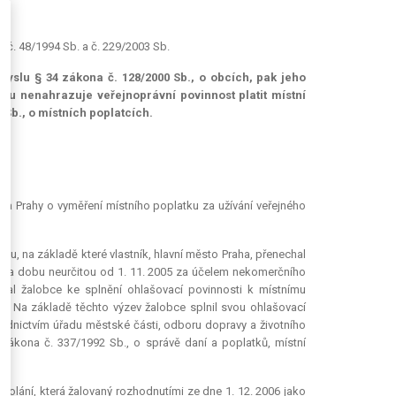
, č. 48/1994 Sb. a č. 229/2003 Sb.
yslu § 34 zákona č. 128/2000 Sb., o obcích, pak jeho
hu nenahrazuje veřejnoprávní povinnost platit místní
 Sb., o místních poplatcích.
sta Prahy o vyměření místního poplatku za užívání veřejného
u, na základě které vlastník, hlavní město Praha, přenechal
na dobu neurčitou od 1. 11. 2005 za účelem nekomerčního
val žalobce ke splnění ohlašovací povinnosti k místnímu
t. Na základě těchto výzev žalobce splnil svou ohlašovací
ednictvím úřadu městské části, odboru dopravy a životního
 zákona č. 337/1992 Sb., o správě daní a poplatků, místní
olání, která žalovaný rozhodnutími ze dne 1. 12. 2006 jako