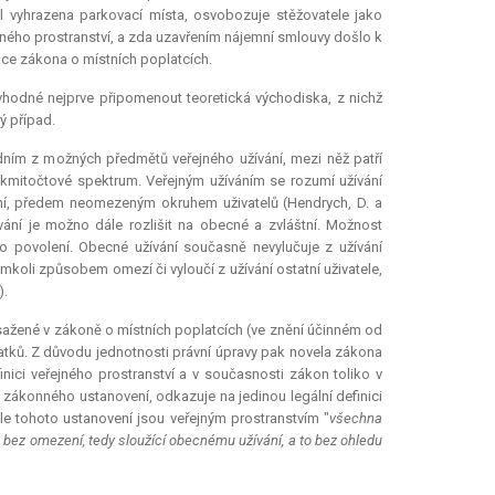
l vyhrazena parkovací místa, osvobozuje stěžovatele jako
jného prostranství, a zda uzavřením nájemní smlouvy došlo k
kace zákona o místních poplatcích.
hodné nejprve připomenout teoretická východiska, z nichž
ý případ.
jedním z možných předmětů veřejného užívání, mezi něž patří
 kmitočtové spektrum. Veřejným užíváním se rozumí užívání
ení, předem neomezeným okruhem uživatelů (Hendrych, D. a
žívání je možno dále rozlišit na obecné a zvláštní. Možnost
o povolení. Obecné užívání současně nevylučuje z užívání
ýmkoli způsobem omezí či vyloučí z užívání ostatní uživatele,
).
obsažené v zákoně o místních poplatcích (ve znění účinném od
platků. Z důvodu jednotnosti právní úpravy pak novela zákona
finici veřejného prostranství a v současnosti zákon toliko v
ákonného ustanovení, odkazuje na jedinou legální definici
e tohoto ustanovení jsou veřejným prostranstvím "
všechna
mu bez omezení, tedy sloužící obecnému užívání, a to bez ohledu