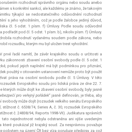
že porušením rozhodnutí správního orgánu nebo soudu anebo
ámen s konkrétní sankcí, ale každému je známo, že takovým
ámitku týkající se nedostatečného odůvodnění rozhodnutí
štění s jeho vyhoštěním, což je podle žalobce jediný důvod,
ska čl. 5 odst. 1 písm. f) Úmluvy. Podle soudu odůvodnil
odřadit pod čl. 5 odst. 1 písm. b), nikoliv písm. f) Úmluvy.
odrobila rozhodnutí vydanému soudem podle zákona, nebo
bil rozsudku, kterým mu byl uložen trest vyhoštění.
V prvé řadě namítl, že závěr krajského soudu o určitosti a
vku zákonnosti zbavení osobní svobody podle čl. 5 odst. 1
cké, pokud jejich naplnění má být podmínkou pro přiznání,
dek použitý v citovaném ustanovení nemůže proto být použit
žívat práva na osobní svobodu podle čl. 5 Úmluvy. V této
 (rozsudek Evropského soudu pro lidská práva ze dne 22. 7.
dle kterých může dojít ke zbavení osobní svobody, byly jasně
ebezpečí pro veřejný pořádek
“ jasně definován, je třeba, aby
bní svobody může dojít (rozsudek velkého senátu Evropského
í
, stížnost č. 6538/74, Series A, č. 30, rozsudek Evropského
 stížnost č. 24838/94, Reports 1998-VII).
Judikatura
správních
a tato nejednotnost nebyla odstraněna ani výše uvedeným
a které poukázal již krajský soud. Za nesprávnou považuje
 že pobytem na území ČR bez víza porušuje předpisy, za což