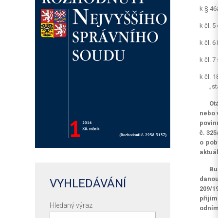
k § 46
k čl. 
k čl. 
k čl. 
k čl. 
„st
Ot
nebo 
povinn
č. 325
o pob
aktuá
Bu
danou
VYHLEDÁVÁNÍ
209/19
přijím
Hledaný výraz
odním