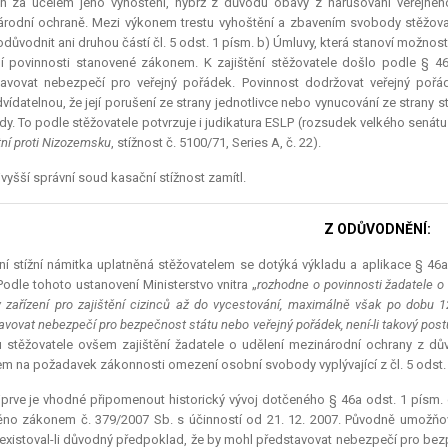
ěn za účelem jeho vyhoštění, nýbrž z důvodu obavy z narušování veřejnéh
rodní ochraně. Mezi výkonem trestu vyhoštění a zbavením svobody stěžovatel
odůvodnit ani druhou částí čl. 5 odst. 1 písm. b) Úmluvy, která stanoví možn
í povinnosti stanovené zákonem. K zajištění stěžovatele došlo podle § 4
avovat nebezpečí pro veřejný pořádek. Povinnost dodržovat veřejný pořá
vídatelnou, že její porušení ze strany jednotlivce nebo vynucování ze strany
y. To podle stěžovatele potvrzuje i
judikatura
ESLP (rozsudek velkého senátu 
tní proti Nizozemsku
, stížnost č. 5100/71, Series A, č. 22).
vyšší správní soud kasační stížnost zamítl.
Z ODŮVODNĚNÍ:
ní stížní námitka uplatněná stěžovatelem se dotýká výkladu a aplikace § 46a
Podle tohoto ustanovení Ministerstvo vnitra „
rozhodne o povinnosti žadatele o 
 zařízení pro zajištění cizinců až do vycestování, maximálně však po dobu 1
avovat nebezpečí pro bezpečnost státu nebo veřejný pořádek, není-li takový pos
 stěžovatele ovšem zajištění žadatele o udělení mezinárodní ochrany z d
m na požadavek zákonnosti omezení osobní svobody vyplývající z čl. 5 odst.
prve je vhodné připomenout historický vývoj dotčeného § 46a odst. 1 písm.
no zákonem č. 379/2007 Sb. s účinností od 21. 12. 2007. Původně umožňova
 existoval-li důvodný předpoklad, že by mohl představovat nebezpečí pro bezp