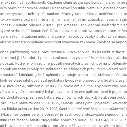
enský řád naší společnosti. Každému členu zdejší společnosti je zřejmé, 
ním právních norem se vystavuje nebezpečí postihu. Nemusí být nutně obezn
ím se vystavuje nebezpečí sankce. Krajský soud shledal nedůvodnou i n
ného v souvislosti s tím, že z něj není zřejmé, jakým způsobem souvisí zaji
přichází v daném případě v úvahu pro omezení jeho osobní svobody z hledi
ný své rozhodnutí dostatečně. Důvod zbavení osobní svobody žalobce je třeba p
 se o zákonné zatčení nebo jiné zbavení svobody osoby proto, že se nep
 aby bylo zaručeno splnění povinnosti stanovené zákonem. Žalobce se nepodro
obce (stěžovatel) podal proti rozsudku krajského soudu kasační stížnost. 
datelnosti § 46a odst. 1 písm. c) zákona o azylu nemůže z hlediska požada
 obstát. Podle jeho názoru je použití neurčitých právních pojmů problemati
aopak omezení či odepření některého ze základních práv. Pojem veřejný pořá
amostatné kritérium, jehož splnění rozhoduje o tom, zda cizinec může po
losti se stěžovatel dovolával judikatury Evropského soudu pro lidská práva
A. A. proti Řecku
, stížnost č. 12186/08), podle níž je nutné, aby podmínky, po
vány a aby zákon samotný byl předvídatelný ve své aplikaci. Není-li pojem „
n
vala dostatečně přesná
judikatura
, jež umožní předvídat, kdy ke zbavení oso
pro lidská práva ze dne 26. 4. 1979,
Sunday Times proti Spojenému královstv
pro lidská práva ze dne 23. 9. 1998,
Steel a ostatní proti Spojenému království
,
týkající se pojmu veřejný pořádek je však podle stěžovatele nejednotná 
ním rozšířeného senátu Nejvyššího správního soudu čj. 3 As 4/2010-151, n
atel i úvahu krajského soudu o tom, že si stěžovatel musel být vědom toho,