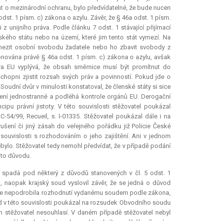
dat o mezinárodní ochranu, bylo předvídatelné, že bude nucen
odst. 1 písm. c) zákona o azylu. Závěr, že § 46a odst. 1 písm.
z unijního práva. Podle článku 7 odst. 1 stávající přijímací
kého státu nebo na území, které jim tento stát vymezí. Na
 omezit osobní svobodu žadatele nebo ho zbavit svobody z
nována právě § 46a odst. 1 písm. c) zákona o azylu, avšak
ora EU vyplývá, že obsah směrnice musí být promítnut do
 schopni zjistit rozsah svých práv a povinností. Pokud jde o
Soudní dvůr v minulosti konstatoval, že členské státy si sice
není jednostranné a podléhá kontrole orgánů EU. Derogační
cipu právní jistoty. V této souvislosti stěžovatel poukázal
 C-54/99, Recueil, s. I-01335. Stěžovatel poukázal dále i na
ušení či jiný zásah do veřejného pořádku již Policie České
 souvislosti s rozhodováním o jeho zajištění. Ani v jednom
bylo. Stěžovatel tedy nemohl předvídat, že v případě podání
oto důvodu.
e spadá pod některý z důvodů stanovených v čl. 5 odst. 1
), naopak krajský soud vyslovil závěr, že se jedná o důvod
e se nepodrobila rozhodnutí vydanému soudem podle zákona,
d v této souvislosti poukázal na rozsudek Obvodního soudu
rem stěžovatel nesouhlasí. V daném případě stěžovatel nebyl