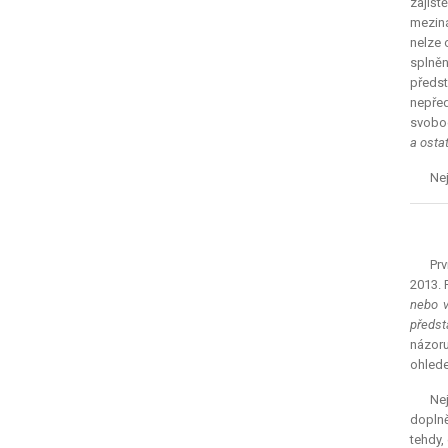
zajišt
meziná
nelze 
splněn
předst
nepřed
svobod
a osta
Nej
Prv
2013. 
nebo v
předst
názoru
ohlede
Nej
doplně
tehdy,