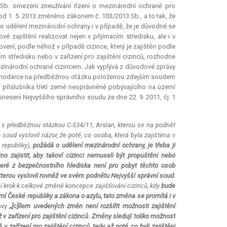
Sb. omezení zneužívání řízení o mezinárodní ochraně pro
tí od 1. 5. 2013 změněno zákonem č. 103/2013 Sb., a to tak, že
 o udělení mezinárodní ochrany i v případě, že je důvodné se
 zajištění realizovat nejen v přijímacím středisku, ale i v
ovení, podle něhož v případě cizince, který je zajištěn podle
ím středisku nebo v zařízení pro zajištění cizinců, rozhodne
mezinárodní ochraně cizincem. Jak vyplývá z důvodové zprávy
ákonodárce na předběžnou otázku položenou zdejším soudem
í příslušníka třetí země neoprávněně pobývajícího na území
snesení Nejvyššího správního soudu ze dne 22. 9. 2011, čj. 1
í s předběžnou otázkou C-534/11,
Arslan
, kterou se na podnět
oud vyslovil názor, že poté, co osoba, která byla zajištěna v
republiky),
požádá o udělení mezinárodní ochrany, je třeba ji
no zajistit, aby takoví cizinci nemuseli být propuštěni nebo
které z bezpečnostního hlediska není pro pobyt těchto osob
kterou vyslovil rovněž ve svém podnětu Nejvyšší správní soud.
ní krok k celkové změně koncepce zajišťování cizinců, kdy
bude
í České republiky a zákona o azylu, tato změna se promítá i v
ávy
„[c]ílem uvedených změn není rozšířit možnosti zajištění
v zařízení pro zajištění cizinců. Změny sledují toliko možnost
v zařízení pro zajištění cizinců, tedy až poté, co byli zajištěni