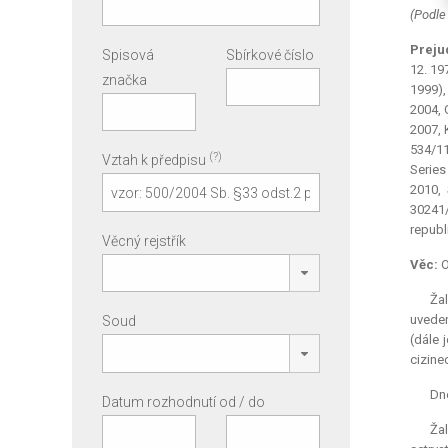
(Podle
Preju
Spisová
Sbírkové číslo
12. 197
značka
1999),
2004, 
2007, 
534/11
(?)
Vztah k předpisu
Series
2010, 
30241/
republ
Věcný rejstřík
Věc:
O
Ža
uveden
Soud
(dále 
cizine
Dne
Datum rozhodnutí od / do
Žal