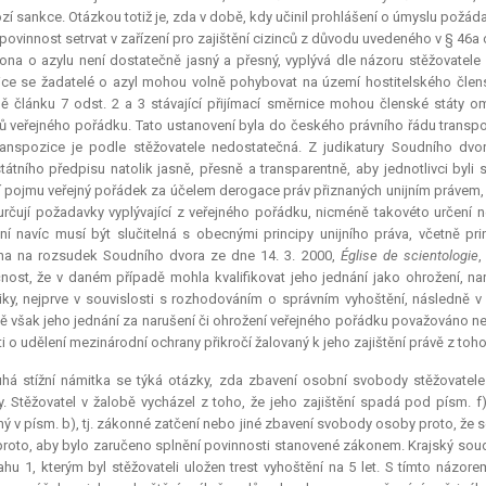
zí sankce. Otázkou totiž je, zda v době, kdy učinil prohlášení o úmyslu požá
 povinnost setrvat v zařízení pro zajištění cizinců z důvodu uvedeného v § 46a 
ona o azylu není dostatečně jasný a přesný, vyplývá dle názoru stěžovatele i 
ce se žadatelé o azyl mohou volně pohybovat na území hostitelského člens
ě článku 7 odst. 2 a 3 stávající přijímací směrnice mohou členské státy
 veřejného pořádku. Tato ustanovení byla do českého právního řádu transpo
ranspozice je podle stěžovatele nedostatečná. Z judikatury Soudního dv
státního předpisu natolik jasně, přesně a transparentně, aby jednotlivci byli
í pojmu veřejný pořádek za účelem
derogace
práv přiznaných unijním právem, 
rčují požadavky vyplývající z veřejného pořádku, nicméně takovéto určení 
ní navíc musí být slučitelná s obecnými principy unijního práva, včetně prin
na na rozsudek Soudního dvora ze dne 14. 3. 2000,
Église de scientologie
,
nost, že v daném případě mohla kvalifikovat jeho jednání jako ohrožení, nar
iky, nejprve v souvislosti s rozhodováním o správním vyhoštění, následně v
ě však jeho jednání za narušení či ohrožení veřejného pořádku považováno ne
i o udělení mezinárodní ochrany přikročí žalovaný k jeho zajištění právě z toh
uhá stížní námitka se týká otázky, zda zbavení osobní svobody stěžovatel
. Stěžovatel v žalobě vycházel z toho, že jeho zajištění spadá pod písm. f
ý v písm. b), tj. zákonné zatčení nebo jiné zbavení svobody osoby proto, ž
roto, aby bylo zaručeno splnění povinnosti stanovené zákonem. Krajský sou
ahu 1, kterým byl stěžovateli uložen trest vyhoštění na 5 let. S tímto názo