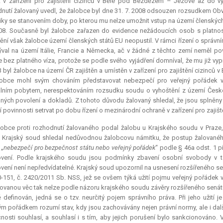
t v zařízení pro zajištění cizinců v Bělé pod Bezdězem – Jezové až do v
nutí žalovaný uvedl, že žalobce byl dne 31. 7. 2008 odsouzen rozsudkem Obv
iky se stanovením doby, po kterou mu nelze umožnit vstup na území členských 
08. Současně byl žalobce zařazen do evidence nežádoucích osob s platnost
ění však žalobce území členských států EU neopustil. V rámci řízení o správn
val na území Itálie, Francie a Německa, ač v žádné z těchto zemí neměl pov
e bez platného víza, protože se podle svého vyjádření domníval, že mu již vyp
3 byl žalobce na území ČR zajištěn a umístěn v zařízení pro zajištění cizinc
obce mohl svým chováním představovat nebezpečí pro veřejný pořádek v 
lním pobytem, nerespektováním rozsudku soudu o vyhoštění z území České 
ných povolení a dokladů. Z tohoto důvodu žalovaný shledal, že jsou splněny
í povinnosti setrvat po dobu řízení o mezinárodní ochraně v zařízení pro zajiště
obce proti rozhodnutí žalovaného podal žalobu u Krajského soudu v Praze, 
. Krajský soud shledal nedůvodnou žalobcovu námitku, že postup žalovaného 
 „
nebezpečí pro bezpečnost státu nebo veřejný pořádek
“ podle § 46a odst. 1 p
ovení. Podle krajského soudu jsou podmínky zbavení osobní svobody v t
vení není nepředvídatelné. Krajský soud upozornil na usnesení rozšířeného se
-151, č. 2420/2011 Sb. NSS, jež se ovšem týká užití pojmu veřejný pořádek v
vanou věc tak nelze podle názoru krajského soudu závěry rozšířeného senátu
 definován, jedná se o tzv. neurčitý pojem správního práva. Při jeho užití 
ým pořádkem rozumí stav, kdy jsou zachovávány nejen právní normy, ale i dal
nosti souhlasí, a souhlasí i s tím, aby jejich porušení bylo sankcionováno.