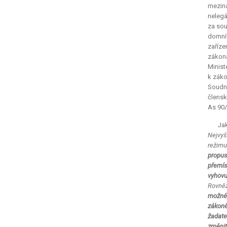
meziná
nelegá
za sou
domnív
zaříze
zákona
Minist
k záko
Soudn
člensk
As 90/
Jak
Nejvyš
režimu
propus
přemís
vyhovu
Rovněž
možné,
zákoně
žadate
změnit 