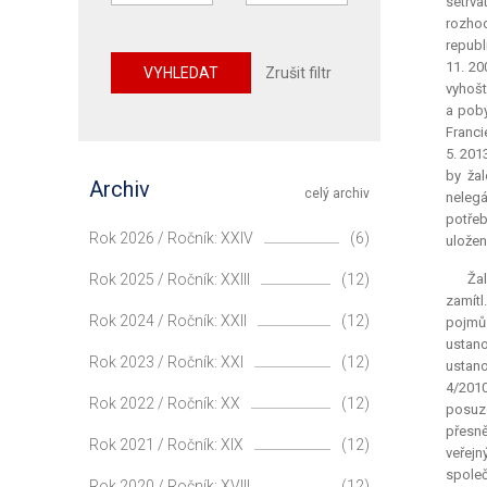
setrva
rozhod
republ
11. 20
VYHLEDAT
Zrušit filtr
vyhošt
a pobý
Franci
5. 201
by žal
Archiv
celý archiv
nelegá
potřeb
Rok 2026 / Ročník: XXIV
(6)
uložen
Rok 2025 / Ročník: XXIII
(12)
Žal
zamítl
Rok 2024 / Ročník: XXII
(12)
pojmů
ustan
Rok 2023 / Ročník: XXI
(12)
ustano
4/2010
Rok 2022 / Ročník: XX
(12)
posuzo
přesně
Rok 2021 / Ročník: XIX
(12)
veřejn
společ
Rok 2020 / Ročník: XVIII
(12)