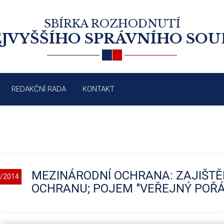
SBÍRKA ROZHODNUTÍ
JVYŠŠÍHO SPRÁVNÍHO SO
REDAKČNÍ RADA
KONTAKT
MEZINÁRODNÍ OCHRANA: ZAJIŠTĚ
/2014
OCHRANU; POJEM "VEŘEJNÝ POŘ