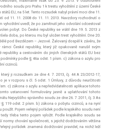
ycestování, maximálně však do 25. 9. 2013. V odůvodnění
odního soudu pro Prahu 1 k trestu vyhoštění z území České
států EU, na 5 let. Tento rozsudek nabyl právní moci dne 11.
í od 11. 11. 2008 do 11. 11. 2013. Navzdory rozhodnutí o
ím vyhoštění uvedl, že po zamítnutí jeho odvolání odcestoval
olen pobyt. Do České republiky se vrátil dne 19. 5. 2013 z
ršela doba, po kterou mu byl uložen trest vyhoštění. Dne 20.
ů v Bělé pod Bezdězem – Jezové. Žalovaný dospěl k závěru, že
rámci České republiky, který již opakovaně narušil svým
republiky a cestováním do jiných členských států EU bez
 podmínky podle § 46a odst. 1 písm. c) zákona o azylu pro
ní cizinců.
který ji rozsudkem ze dne 4. 7. 2013, čj. 44 A 23/2012-17,
je v rozporu s čl. 5 odst. 1 Úmluvy, z důvodu neurčitosti
ísm. c) zákona o azylu a nepředvídatelnosti aplikace tohoto
omto ustanovení formulovány jasně a uplatňování tohoto
nátu Nejvyššího správního soudu ze dne 26. 7. 2011, čj. 3 As
 § 119 odst. 2 písm. b) zákona o pobytu cizinců, a na nyní
 použít. Pojem veřejný pořádek podle krajského soudu není
je tedy třeba tento pojem vyložit. Podle krajského soudu se
ší normy chování společnosti, s jejichž dodržováním většina
 Veřejný pořádek znamená dodržování pravidel, na nichž leží