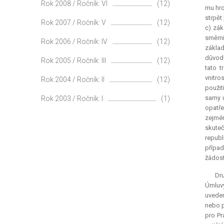
Rok 2008 / Ročník: VI
(12)
mu hro
strpět
Rok 2007 / Ročník: V
(12)
c) zák
směrni
Rok 2006 / Ročník: IV
(12)
základ
důvodů
Rok 2005 / Ročník: III
(12)
tato t
vnitro
Rok 2004 / Ročník: II
(12)
použit
samy u
Rok 2003 / Ročník: I
(1)
opatře
zejmé
skuteč
republ
případ
žádost
Dr
Úmluvy
uveden
nebo p
pro Pr