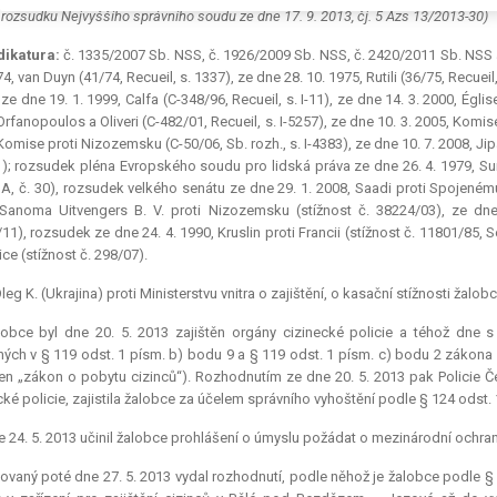
 rozsudku Nejvyššího správního soudu ze dne 17. 9. 2013, čj. 5 Azs 13/2013-30)
dikatura:
č. 1335/2007 Sb. NSS, č. 1926/2009 Sb. NSS, č. 2420/2011 Sb. NSS
4, van Duyn (41/74, Recueil, s. 1337), ze dne 28. 10. 1975, Rutili (36/75, Recuei
 ze dne 19. 1. 1999, Calfa (C-348/96, Recueil, s. I-11), ze dne 14. 3. 2000, Églis
Orfanopoulos a Oliveri (C-482/01, Recueil, s. I-5257), ze dne 10. 3. 2005, Komise
Komise proti Nizozemsku (C-50/06, Sb. rozh., s. I-4383), ze dne 10. 7. 2008, Jipa 
); rozsudek pléna Evropského soudu pro lidská práva ze dne 26. 4. 1979, Sun
 A, č. 30), rozsudek velkého senátu ze dne 29. 1. 2008, Saadi proti Spojenému
Sanoma Uitvengers B. V. proti Nizozemsku (stížnost č. 38224/03), ze dne 2
11), rozsudek ze dne 24. 4. 1990, Kruslin proti Francii (stížnost č. 11801/85, 
ice (stížnost č. 298/07).
leg K. (Ukrajina) proti Ministerstvu vnitra o zajištění, o kasační stížnosti žalobc
lobce byl dne 20. 5. 2013 zajištěn orgány cizinecké policie a téhož dne 
ých v § 119 odst. 1 písm. b) bodu 9 a § 119 odst. 1 písm. c) bodu 2 zákona 
jen „zákon o pobytu cizinců“). Rozhodnutím ze dne 20. 5. 2013 pak Policie Česk
cké policie, zajistila žalobce za účelem správního vyhoštění podle § 124 odst.
 24. 5. 2013 učinil žalobce prohlášení o úmyslu požádat o mezinárodní ochra
ovaný poté dne 27. 5. 2013 vydal rozhodnutí, podle něhož je žalobce podle § 