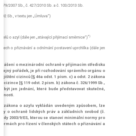
. 379/2007 Sb., č. 427/2010 Sb. a č. 103/2013 Sb.
992 Sb., v textu jen „Úmluva“)
*)
elů o azyl (dále jen „stávající přijímací směrnice“)
átech o přiznávání a odnímání postavení uprchlíka (dále jen
rohlášení o mezinárodní ochraně v přijímacím středisku
veřejný pořádek, je při rozhodování správního orgánu o
ajištění cizinců [§ 46a odst. 1 písm. c) a odst. 2 zákona
 cizince [§ 119 odst. 2 písm. b) zákona č. 326/1999 Sb.,
být jen jednání, které bude představovat skutečné,
ečnosti.
 c) zákona o azylu vykládán uvedeným způsobem, lze
uvy o ochraně lidských práv a základních svobod (č.
e Rady 2003/9/ES, kterou se stanoví minimální normy pro
h normách pro řízení v členských státech o přiznávání a