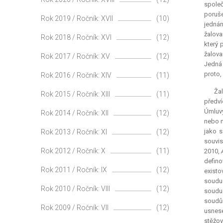
společ
poruše
Rok 2019 / Ročník: XVII
(10)
jednán
žalova
Rok 2018 / Ročník: XVI
(12)
který 
žalova
Rok 2017 / Ročník: XV
(12)
Jedná
proto,
Rok 2016 / Ročník: XIV
(11)
Žal
Rok 2015 / Ročník: XIII
(11)
předví
Úmluvy
Rok 2014 / Ročník: XII
(12)
nebo n
jako s
Rok 2013 / Ročník: XI
(12)
souvis
Rok 2012 / Ročník: X
(11)
2010,
defino
Rok 2011 / Ročník: IX
(12)
existo
soudu 
Rok 2010 / Ročník: VIII
(12)
soudu 
soudů 
Rok 2009 / Ročník: VII
(12)
usnese
stěžov