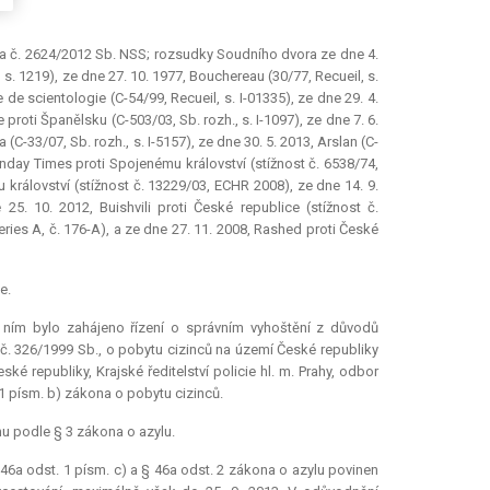
 a č. 2624/2012 Sb. NSS; rozsudky Soudního dvora ze dne 4.
l, s. 1219), ze dne 27. 10. 1977, Bouchereau (30/77, Recueil, s.
e de scientologie (C-54/99, Recueil, s. I-01335), ze dne 29. 4.
 proti Španělsku (C-503/03, Sb. rozh., s. I-1097), ze dne 7. 6.
(C-33/07, Sb. rozh., s. I-5157), ze dne 30. 5. 2013, Arslan (C-
day Times proti Spojenému království (stížnost č. 6538/74,
 království (stížnost č. 13229/03, ECHR 2008), ze dne 14. 9.
5. 10. 2012, Buishvili proti České republice (stížnost č.
Series A, č. 176-A), a ze dne 27. 11. 2008, Rashed proti České
e.
s ním bylo zahájeno řízení o správním vyhoštění z důvodů
č. 326/1999 Sb., o pobytu cizinců na území České republiky
é republiky, Krajské ředitelství policie hl. m. Prahy, odbor
 1 písm. b) zákona o pobytu cizinců.
nu podle § 3 zákona o azylu.
46a odst. 1 písm. c) a § 46a odst. 2 zákona o azylu povinen