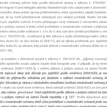
rodní ochrany přitom bylo podle důvodové zprávy k zákonu č. 379/2007 
lní migraci či jiné nelegální aktivity. Následně bylo toto ustanovení s účinnos
časného stavu právní úpravy je Ministerstvo vnitra oprávněno zajistit žadatele
at, že by mohl představovat nebezpečí pro veřejný pořádek. Nadto lze takové
ní pro zajištění cizinců. K tomu přistupuje i nový odstavec 2 citovaného ustan
 o pobytu cizinců a který učinil prohlášení o mezinárodní ochraně v přijímac
erstvo vnitra podle odstavce 1, a to do 5 dnů ode dne učinění prohlášení o 
nu č. 103/2013 Sb., novelizace § 46a zákona o azylu představuje reakci z
ímu dvoru EU ve věci
Arslan
(C-534/11), jež se týkala podmínek pro zajištěn
ého státu EU za situace, kdy podal žádost o mezinárodní ochranu (blíže viz u
2011-59).
 je uvedeno v důvodové zprávě k zákonu č. 103/2013 Sb., „[ú]
pravy souvisej
šího správního soudu zabývá Soudní dvůr Evropské unie. V případě, že by tento s
 směrnice 2008/115/ES (tj. v režimu zákona o pobytu cizinců na území České 
tit, nejsou-li dány jiné důvody pro zajištění podle směrnice 2003/9/ES, je nut
těni do přijímacího střediska pro žadatele o udělení mezinárodní ochrany, 
jící. Důvodem je obava z následného zneužívání institutu mezinárodní ochrany, 
 v reakci na návrh nové směrnice, která nahradí směrnici 2003/9/ES, se činí prv
 aby cizinec
,
přecházel ‘
mezi zajištěním podle zákona o pobytu cizinců na územ
 o pobytu cizinců na území České republiky v § 127.
“ Podle důvodové zpr
lů o mezinárodní ochranu, kteří učiní prohlášení o mezinárodní ochraně jinde než 
právní režim zajištění těch cizinců, kteří učiní prohlášení o mezinárodní ochraně 