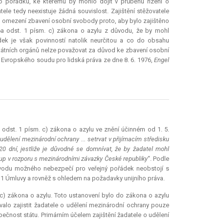
o pořádku, ke kterému by mohlo dojít v průběhu řízení o
e tedy neexistuje žádná souvislost. Zajištění stěžovatele
ost omezení zbavení osobní svobody proto, aby bylo zajištěno
6a odst. 1 písm. c) zákona o azylu z důvodu, že by mohl
dek je však povinností natolik neurčitou a co do obsahu
 státních orgánů nelze považovat za důvod ke zbavení osobní
Evropského soudu pro lidská práva ze dne 8. 6. 1976,
Engel
 odst. 1 písm. c) zákona o azylu ve znění účinném od 1. 5.
udělení mezinárodní ochrany ... setrvat v přijímacím středisku
20 dní, jestliže je důvodné se domnívat, že by žadatel mohl
tup v rozporu s mezinárodními závazky České republiky
“. Podle
ůvodu možného nebezpečí pro veřejný pořádek neobstojí s
 1 Úmluvy a rovněž s ohledem na požadavky unijního práva.
 c) zákona o azylu. Toto ustanovení bylo do zákona o azylu
lo zajistit žadatele o udělení mezinárodní ochrany pouze
ečnost státu. Primárním účelem zajištění žadatele o udělení