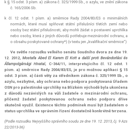
k § 15 odst. 3 písm. a) zákona č. 325/1999 Sb., o azylu, ve znění zákona
č. 165/2006 Sb.
k čl. 12 odst. 1 písm. a) směrnice Rady 2004/83/ES o minimálních
normách, které musí splňovat státní příslušníci třetích zemí nebo
osoby bez státní příslušnosti, aby mohli žádat o postavení uprchlíka
nebo osoby, která z jiných důvodů potřebuje mezinárodní ochranu, a
o obsahu poskytované ochrany*) (v textu jen „kvalifikační směrnice“)
Ve světle rozsudku velkého senátu Soudního dvora ze dne 19.
12. 2012,
Mostafa Abed El Karem El Kott a další proti Bevándorlási és
Állampolgársági Hivatal
, C-364/11, interpretujícího čl. 12 odst. 1
písm. a) směrnice Rady 2004/83/ES, je pro možnou aplikaci § 15
odst. 3 písm. a) části věty za středníkem zákona č. 325/1999 Sb., o
azylu, nezbytné, aby ochrana nebo podpora poskytovaná Úřadem
OSN pro palestinské uprchlíky na Blízkém východě byla ukončena
z důvodů nezávislých na vůli žadatele o mezinárodní ochranu,
přičemž žadatel poskytovanou ochranu nebo podporu dříve
skutečně využil. Existence těchto podmínek musí být žadatelem o
status
uprchlíka ve správním řízení dostatečně konkrétně tvrzena.
(Podle rozsudku Nejvyššího správního soudu ze dne 19. 12. 2013, čj. 9 Azs
22/2013-36)