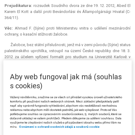
Prejudikatura:
rozsudek Soudního dvora ze dne 19. 12. 2012, Abed El
Karem El Kott a další proti Bevándorlási és Állampolgársági Hivatal (C-
364/11).
Věc:
Ahmad F. (Sýrie) proti Ministerstvu vnitra o udělení mezinárodní
ochrany, o kasační stížnosti žalobce.
Žalobce, bez státní příslušnosti, jenž má v zemi původu (Sýrie)
status
palestinského uprchlíka, vstoupil na území České republiky dne 18. 3.
2012 za účelem vyřízení formalit pro studium na Univerzitě Karlově v
Praze. Dne 10. 5. 2012 podal žalobce žádost o udělení mezinárodní
ochrany zdůvodněnou tím, že jeho otec coby lékař pomáhal ošetřovat
Aby web fungoval jak má (souhlas
zraněné při protivládních demonstracích, což je v Sýrii trestné. O této
skutečnosti se od svého otce dozvěděl až po příjezdu do České
s cookies)
republiky, přičemž v této souvislosti mělo hrozit nebezpečí zatčení a
špatného zacházení i žalobci.
Vážený návštěvníku, snažíme se ze všech sil přinášet vysokou úroveň uživatelského
komfortu při používání našich webových stránek. Mezi základní předpoklady patří
O této žádosti rozhodl žalovaný rozhodnutím ze dne 5. 4. 2013.
např. aby správně fungovalo vyhledávání, abychom vás neobtěžovali nevhodnou
Uvedl, že žalobce nesplňuje podmínky pro udělení mezinárodní ochrany
reklamou nebo abychom měli dostatek podnětů, jak web vylepšovat. Proto od Vás
potřebujeme souhlas se zpracováním souborů cookies, tj. malých souborů, které se
dle § 12, § 13 a § 14 zákona o azylu, avšak vzhledem k aktuální
dočasně ukládají ve vašem prohlížeči. Předem děkujeme za udělení souhlasu. Data
bezpečnostní situaci v Sýrii mu udělil doplňkovou ochranu dle § 14a
využijeme ke zlepšování našich služeb a přizpůsobení obsahu webu přímo Vám na
míru.
Oznámení o ochraně osobních údajů a souborů cookie
zákona o azylu na dobu 12 měsíců.