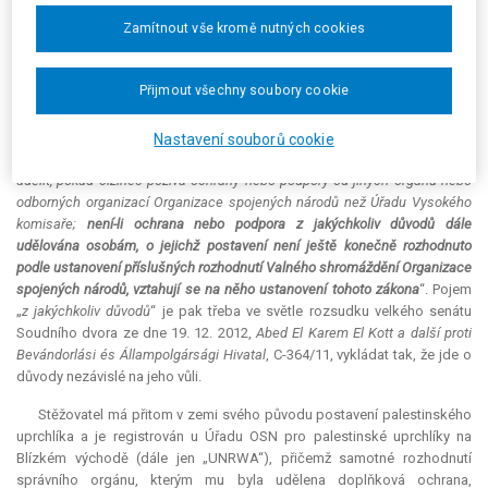
Žalobu proti tomuto rozhodnutí Městský soud v Praze rozsudkem ze
Zamítnout vše kromě nutných cookies
dne 6. 8. 2013, čj. 2 Az 9/2013-25, zamítl.
Proti tomuto rozsudku podal žalobce (stěžovatel) kasační stížnost. V
Přijmout všechny soubory cookie
ní poukázal na znění § 15 odst. 3 zákona o azylu, který je promítnutím čl.
12 odst. 1 písm. a) kvalifikační směrnice a článku 1D Úmluvy o právním
postavení uprchlíků (č. 208/1993 Sb.; dále jen „Úmluva o právech
Nastavení souborů cookie
uprchlíků“). Dle § 15 odst. 3 písm. a) zákona o azylu „[a]
zyl dále nelze
udělit, pokud cizinec požívá ochrany nebo podpory od jiných orgánů nebo
odborných organizací Organizace spojených národů než Úřadu Vysokého
komisaře;
není-li ochrana nebo podpora z jakýchkoliv důvodů dále
udělována osobám, o jejichž postavení není ještě konečně rozhodnuto
podle ustanovení příslušných rozhodnutí Valného shromáždění Organizace
spojených národů, vztahují se na něho ustanovení tohoto zákona
“. Pojem
„
z jakýchkoliv důvodů
“ je pak třeba ve světle rozsudku velkého senátu
Soudního dvora ze dne 19. 12. 2012,
Abed El Karem El Kott a další proti
Bevándorlási és Állampolgársági Hivatal
, C-364/11, vykládat tak, že jde o
důvody nezávislé na jeho vůli.
Stěžovatel má přitom v zemi svého původu postavení palestinského
uprchlíka a je registrován u Úřadu OSN pro palestinské uprchlíky na
Blízkém východě (dále jen „UNRWA“), přičemž samotné rozhodnutí
správního orgánu, kterým mu byla udělena doplňková ochrana,