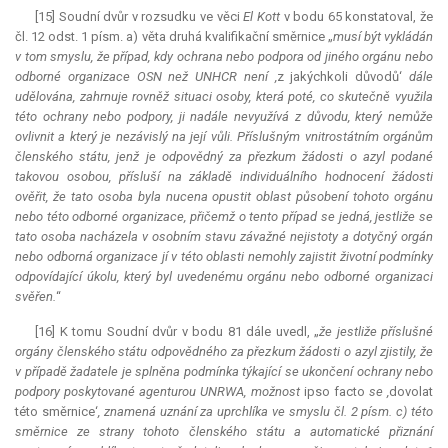
[15] Soudní dvůr v rozsudku ve věci
El Kott
v bodu 65 konstatoval, že
čl. 12 odst. 1 písm. a) věta druhá kvalifikační směrnice „
musí být vykládán
v tom smyslu, že případ, kdy ochrana nebo podpora od jiného orgánu nebo
odborné organizace OSN než UNHCR není ,
z jakýchkoli důvodů‘
dále
udělována, zahrnuje rovněž situaci osoby, která poté, co skutečně využila
této ochrany nebo podpory, ji nadále nevyužívá z důvodu, který nemůže
ovlivnit a který je nezávislý na její vůli. Příslušným vnitrostátním orgánům
členského státu, jenž je odpovědný za přezkum žádosti o azyl podané
takovou osobou, přísluší na základě individuálního hodnocení žádosti
ověřit, že tato osoba byla nucena opustit oblast působení tohoto orgánu
nebo této odborné organizace, přičemž o tento případ se jedná, jestliže se
tato osoba nacházela v osobním stavu závažné nejistoty a dotyčný orgán
nebo odborná organizace jí v této oblasti nemohly zajistit životní podmínky
odpovídající úkolu, který byl uvedenému orgánu nebo odborné organizaci
svěřen.
“
[16] K tomu Soudní dvůr v bodu 81 dále uvedl, „
že jestliže příslušné
orgány členského státu odpovědného za přezkum žádosti o azyl zjistily, že
v případě žadatele je splněna podmínka týkající se ukončení ochrany nebo
podpory poskytované agenturou UNRWA, možnost
ipso facto
se ,
dovolat
této směrnice‘
, znamená uznání za uprchlíka ve smyslu čl. 2 písm. c) této
směrnice ze strany tohoto členského státu a automatické přiznání