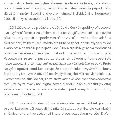
souvislosti je tudíž nezbytné zkoumat motivaci žadatele, pro kterou
opustil zemi svého původu; pro posouzení stěžovatelova případu jsou
důležité i závěry Soudního dvora o nutnosti individuálního hodnocení
žádosti o azyl citované zde v bodu [15].
[20] Stěžovatel od počátku uváděl, že do České republiky přicestoval
kvůli vyřízení formalit za účelem studia na zdejší univerzitě. Zemi svého
původu tedy opustil – podle vlastního tvrzení – zcela dobrovolně. O
skutečnosti, že by mu v ní mohlo hrozit nebezpečí, se dle svých slov od
svého otce dozvěděl po příjezdu do České republiky; teprve dodatečně
původně uváděnou motivaci nahradil tvrzením o motivaci jiné.
Vycestování ze země původu ze studijních důvodů přitom zcela jistě
nelze ztotožnit s „
omezeními nezávislými na vůli dotyčné osoby
“. Proto
Nejvyšší správní soud konstatuje, že ani podmínka nevyužívání ochrany
či podpory UNRWA z důvodů nezávislých na jeho vůli nebyla splněna. K
uvedenému se sluší dodat, že ve stěžovatelově věci nic nenasvědčovalo
tomu, že by žalovaný měl signalizován důvod k jakékoli vlastní (
ex offo
)
aktivitě vedoucí k rozšíření stěžovatelem předložených údajů o tom,
proč zemi původu opustil.
[21] Z uvedených důvodů na stěžovatele nelze nahlížet jako na
osobu, které měl být bez dalšího přiznán
status
uprchlíka dle kvalifikační
směrnice, a to ani ve světle její
interpretace
rozsudkem ve věci
El Kott
.