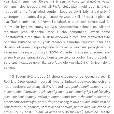
kvalifikační směrnice.
Relevantní
tvrzení o tom, že skutečně využil
ochranu nebo podporu od UNRWA, stěžovatel mohl doplnit, avšak
nedoplnil, ani v řízení před soudem [tedy ve chvíli, kdy již byl právně
zastoupen a uplatňoval argumentaci ve vztahu k čl. 12 odst. 1 písm. a)
kvalifikační směrnice]. Stěžovatel v žalobě sice obecně konstatoval, že
mu v Sýrii byla ze strany UNRWA poskytována ochrana na základě
registrace jeho dědečka, otce i jeho samotného, avšak samo
konstatování o registraci nijak nevypovídá o tom, zda stěžovatel tuto
ochranu skutečně využil; jinak řečeno v samotné registraci není bez
dalšího obsažen nezpochybnitelný závěr o reálném poskytování a
využívání ochrany a podpory UNRWA. Vzhledem k absenci předmětného
tvrzení Nejvyšší správní soud konstatuje, že prvá podmínka pro dovolání
se přiznání statusu uprchlíka
ipso facto
dle kvalifikační směrnice nebyla
splněna.
[19] Soudní dvůr v bodu 59 shora citovaného rozhodnutí ve věci
El
Kott
k otázce opuštění oblasti, kde je žadateli poskytována ochrana
nebo podpora ze strany UNRWA, uvedl, „
že pouhá nepřítomnost v této
oblasti nebo dobrovolné rozhodnutí ji opustit by nemohly být kvalifikovány
jako ukončení podpory. Pokud je naproti tomu toto rozhodnutí motivováno
omezeními nezávislými na vůli dotyčné osoby, taková situace může vést ke
konstatování, že podpora, jíž tato osoba požívala, nebyla dále udělována ve
smyslu čl. 12 odst. 1 písm. a) druhé věty
[kvalifikační]
směrnice.
“ V této