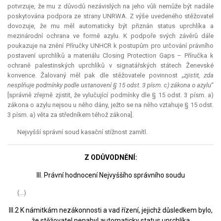
potvrzuje, že mu z důvodů nezávislých na jeho vůli nemůže být nadále
poskytována podpora ze strany UNRWA. Z výše uvedeného stěžovatel
dovozuje, že mu měl automaticky být přiznán
status
uprchlíka a
mezinárodní ochrana ve formě azylu. K podpoře svých závěrů dále
poukazuje na znění Příručky UNHCR k postupům pro určování právního
postavení uprchlíků a materiálu Closing Protection Gaps – Příručka k
ochraně palestinských uprchlíků v signatářských státech Ženevské
konvence. Žalovaný měl pak dle stěžovatele povinnost „
zjistit, zda
nesplňuje podmínky podle ustanovení § 15 odst. 3 písm. c) zákona o azylu
“
[správně zřejmě zjistit, že vylučující podmínky dle § 15 odst. 3 písm. a)
zákona o azylu nejsou u něho dány, ježto se na něho vztahuje § 15 odst.
3 písm. a) věta za středníkem téhož zákona].
Nejvyšší správní soud kasační stížnost zamítl.
Z ODŮVODNĚNÍ:
III. Právní hodnocení Nejvyššího správního soudu
(...)
III.2 K námitkám nezákonnosti a vad řízení, jejichž důsledkem bylo,
že stěžovatel nenabyl automaticky status uprchlíka