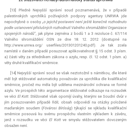
[13] Předně Nejvyšší správní soud poznamenává, že v případě
palestinských uprchlíků požívajících podpory agentury UNRWA jde
nepochybně o osoby „
o jejichž postavení není ještě konečně rozhodnuto
podle ustanovení příslušných rozhodnutí Valného shromáždění Organizace
spojených národů
“, jak plyne zejména z bodů 1 a 3 rezoluce č. 67/114
Valného shromáždění OSN ze dne 18. 12. 2012 (dostupné na
http://www.unrwa.org/ userfiles/201301201240.pdf). Je tak zcela
namístě v daném případě posuzovat aplikovatelnost § 15 odst. 3 písm.
a) části věty za středníkem zákona o azylu, resp. čl. 12 odst. 1 písm. a)
věty druhé kvalifikační směrnice.
[14] Nejvyšší správní soud se však neztotožnil s námitkou, dle které
měl být stěžovatel automaticky považován za uprchlíka dle kvalifikační
směrnice, pročež mu měla být udělena mezinárodní ochrana ve formě
azylu. Ve prospěch této argumentace stěžovatel odkazuje na rozsudek
ve věci
El Kott
. Stěžovatel však opomíjí úvahy, kterými se Soudní dvůr v
jím posuzovaném případě řídil; obsah odpovědí na otázky položené
maďarským soudem (
Fövárosi Bíróság
) týkající se výkladu kvalifikační
směrnice posouvá ku svému prospěchu vlastním výkladem k závěru,
jenž v rozsudku ve věci
El Kott
ve smyslu stěžovatelem dovozeným
obsažen není.