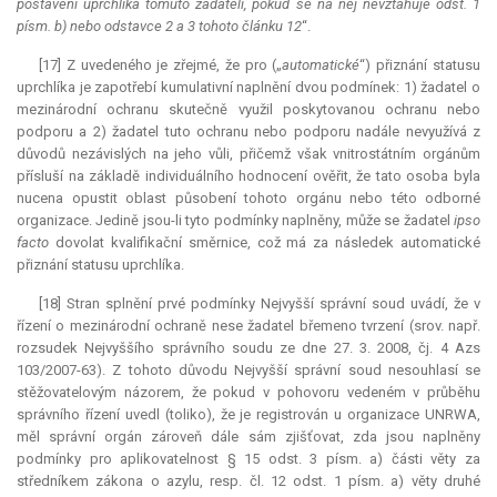
postavení uprchlíka tomuto žadateli, pokud se na něj nevztahuje odst. 1
písm. b) nebo odstavce 2 a 3 tohoto článku 12
“.
[17] Z uvedeného je zřejmé, že pro („
automatické
“) přiznání statusu
uprchlíka je zapotřebí kumulativní naplnění dvou podmínek: 1) žadatel o
mezinárodní ochranu skutečně využil poskytovanou ochranu nebo
podporu a 2) žadatel tuto ochranu nebo podporu nadále nevyužívá z
důvodů nezávislých na jeho vůli, přičemž však vnitrostátním orgánům
přísluší na základě individuálního hodnocení ověřit, že tato osoba byla
nucena opustit oblast působení tohoto orgánu nebo této odborné
organizace. Jedině jsou-li tyto podmínky naplněny, může se žadatel
ipso
facto
dovolat kvalifikační směrnice, což má za následek automatické
přiznání statusu uprchlíka.
[18] Stran splnění prvé podmínky Nejvyšší správní soud uvádí, že v
řízení o mezinárodní ochraně nese žadatel břemeno tvrzení (srov. např.
rozsudek Nejvyššího správního soudu ze dne 27. 3. 2008, čj. 4 Azs
103/2007-63). Z tohoto důvodu Nejvyšší správní soud nesouhlasí se
stěžovatelovým názorem, že pokud v pohovoru vedeném v průběhu
správního řízení uvedl (toliko), že je registrován u organizace UNRWA,
měl správní orgán zároveň dále sám zjišťovat, zda jsou naplněny
podmínky pro aplikovatelnost § 15 odst. 3 písm. a) části věty za
středníkem zákona o azylu, resp. čl. 12 odst. 1 písm. a) věty druhé