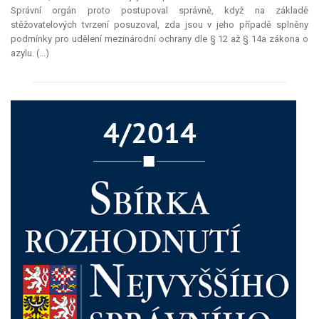
Správní orgán proto postupoval správně, když na základě
stěžovatelových tvrzení posuzoval, zda jsou v jeho případě splněny
podmínky pro udělení mezinárodní ochrany dle § 12 až § 14a zákona o
azylu. (...)