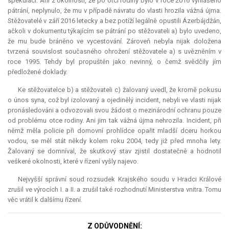
spekulaci. Ani z okolnosti, že po otci rodiny bylo v roce 2016 vyhlášeno
pátrání, neplynulo, že mu v případě návratu do vlasti hrozila vážná újma.
Stěžovatelé v září 2016 letecky a bez potíží legálně opustili Ázerbájdžán,
ačkoli v dokumentu týkajícím se pátrání po stěžovateli a) bylo uvedeno,
že mu bude bráněno ve vycestování. Zároveň nebyla nijak doložena
tvrzená souvislost současného ohrožení stěžovatele a) s uvězněním v
roce 1995. Tehdy byl propuštěn jako nevinný, o čemž svědčily jím
předložené doklady.
Ke stěžovatelce b) a stěžovateli c) žalovaný uvedl, že kromě pokusu
o únos syna, což byl izolovaný a ojedinělý incident, nebyli ve vlasti nijak
pronásledováni a odvozovali svou žádost o mezinárodní ochranu pouze
od problému otce rodiny. Ani jim tak vážná újma nehrozila. Incident, při
němž měla policie při domovní prohlídce opařit mladší dceru horkou
vodou, se měl stát někdy kolem roku 2004, tedy již před mnoha lety.
Žalovaný se domníval, že skutkový stav zjistil dostatečně a hodnotil
veškeré okolnosti, které v řízení vyšly najevo.
Nejvyšší správní soud rozsudek Krajského soudu v Hradci Králové
zrušil ve výrocích I. a II. a zrušil také rozhodnutí Ministerstva vnitra. Tomu
věc vrátil k dalšímu řízení.
Z ODŮVODNĚNÍ: