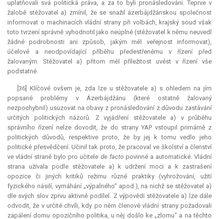
uplatňovali svá politická práva, a za to byli pronásledováni. Teprve v
žalobě stěžovatel a) zmínil, že se snažil ázerbájdžánskou společnost
informovat o machinacích vládní strany při volbách, krajský soud však
toto tvrzení správně vyhodnotil jako neúplné (stěžovatel k němu neuvedl
žádné podrobnosti ani způsob, jakým měl veřejnost informovat),
účelové a neodpovídající příběhu předestřenému v řízení před
žalovaným. Stěžovatel a) přitom měl příležitost uvést v řízení vše
podstatné.
[36] Klíčové ovšem je, zda lze u stěžovatele a) s ohledem na jím
popsané problémy v Ázerbájdžánu (které ostatně žalovaný
nezpochybnil) usuzovat na obavy z pronásledování z důvodu zastávání
určitých politických názorů. Z vyjádření stěžovatele a) v průběhu
správního řízení nelze dovodit, že do strany YAP vstoupil primárně z
politických důvodů, respektive proto, že by jej k tomu vedlo jeho
politické přesvědčení. Učinil tak proto, že pracoval ve školství a členství
ve vládní straně bylo pro učitele
de facto
povinné a automatické. Vládní
strana užívala podle stěžovatele a) k udržení moci a k zastrašení
opozice či jiných kritiků režimu různé praktiky (vyhrožování, užití
fyzického násilí, vymáhání „výpalného“ apod.), na nichž se stěžovatel a)
dle svých slov zprvu aktivně podílel. Z výpovědi stěžovatele a) lze dále
odvodit, že v určité chvíli, kdy po něm členové vládní strany požadovali
zapálení domu opozičního politika, u něj došlo ke „zlomu“ a na těchto