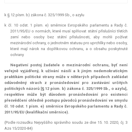
k § 12 písm. b) zákona č. 325/1999 Sb., o azylu
k čl. 10 odst. 1 písm. e) směrnice Evropského parlamentu a Rady č.
2011/95/EU o normách, které musí splňovat státní příslušníci třetích
zemí nebo osoby bez státní příslušnosti, aby mohli požívat
mezinárodní ochrany, o jednotném statusu pro uprchlíky nebo osoby,
které mají nárok na doplňkovou ochranu, a o obsahu poskytnuté
ochrany
Negativní postoj žadatele o mezinárodní ochranu, byť není
veřejně vyjádřený, k užívání násilí a k jiným nedemokratickým
praktikám politické strany může v některých případech zakládat
odůvodněný strach z pronásledování pro zastávání určitých
politických názorů [§ 12 písm. b) zákona č. 325/1999 Sb., o azylu],
respektive může být důvodem pronásledování pro existenci
přesvědčení ohledně postupu původců pronásledování ve smyslu
čl. 10 odst. 1 písm. e) směrnice Evropského parlamentu a Rady č.
2011/95/EU (kvalifikační směrnice).
(Podle rozsudku Nejvyššího správního soudu ze dne 15. 10. 2020, čj. 3
Azs 15/2020-84)