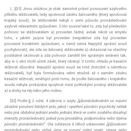
(…)[31] Jinou otázkou je však samotné právní posouzení azylového
příběhu stěžovatelů, tedy správnost závěru žalovaného (který aproboval
krajský soud), že stěžovatelé nebyli v zemi původu pronásledováni
azylově relevantním způsobem. S tím souvisí také to, zda byl především
pohovor se stěžovatelem a) proveden řádně, avšak nikoli ve smyslu
toho, v jakém jazyce byl proveden (respektive zda byl proveden
procesně korektním způsobem, o čemž nemá Nejvyšší správní soud
pochybnosti), ale zda se žalovaný stěžovatele a) dotazoval na všechny
podstatné okolnosti a zda pohovor zaměřil tím správným směrem tak,
aby si o věci mohl učinit závěr, který obstojí. V tomto ohledu je kasační
stížnost důvodná. Nejvyšší správní soud se totiž ztotožnil s námitkou
stěžovatelů, byť byla formulována velmi stručně až v samém závěru
kasační stížnosti, směřující proti tomu, že podle žalovaného i krajského
soudu nebyla prokázána spojitost mezi politickými postoji stěžovatele
a) a útoky na něj nebo jeho rodinu.
[32] Podle § 2 odst. 4 zákona o azylu
„
[p]
ronásledováním se rozumí
závažné porušení lidských práv, jakož i opatření působící psychický nátlak
nebo jiná obdobná jednání anebo jednání, která ve svém souběhu dosahují
intenzity pronásledování, pokud jsou prováděna, podporována nebo trpěna
původci pronásledování“
. Dle odstavce 6 téhož ustanovení
„
[p]
ůvodcem
pronásledování nebo vážné újmy se rozumí státní orgán, strana nebo