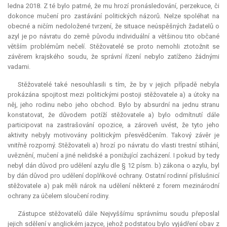
ledna 2018. Z té bylo patrné, že mu hrozí pronásledování, perzekuce, či
dokonce mučení pro zastávání politických názorů. Nelze spoléhat na
obecné a ničím nedoložené tvrzení, že situace neúspěšných žadatelů o
azyl je po návratu do země původu individuální a většinou tito občané
větším problémům nečelí. Stěžovatelé se proto nemohli ztotožnit se
závěrem krajského soudu, že správní řízení nebylo zatíženo žádnými
vadami.
Stěžovatelé také nesouhlasili s tím, že by v jejich případě nebyla
prokázána spojitost mezi politickými postoji stěžovatele a) a útoky na
něj, jeho rodinu nebo jeho obchod. Bylo by
absurdní
na jednu stranu
konstatovat, že důvodem potíží stěžovatele a) bylo odmítnutí dále
participovat na zastrašování opozice, a zároveň uvést, že tyto jeho
aktivity nebyly motivovány politickým přesvědčením. Takový závěr je
vnitřně rozporný. Stěžovateli a) hrozí po návratu do vlasti trestní stíhání,
uvěznění, mučení a jiné nelidské a ponižující zacházení. I pokud by tedy
nebyl dán důvod pro udělení azylu dle § 12 písm. b) zákona o azylu, byl
by dán důvod pro udělení doplňkové ochrany. Ostatní rodinní příslušnicí
stěžovatele a) pak měli nárok na udělení některé z forem mezinárodní
ochrany za účelem sloučení rodiny.
Zástupce stěžovatelů dále Nejvyššímu správnímu soudu přeposlal
jejich sdělení v anglickém jazyce, jehož podstatou bylo vyjádření obav z