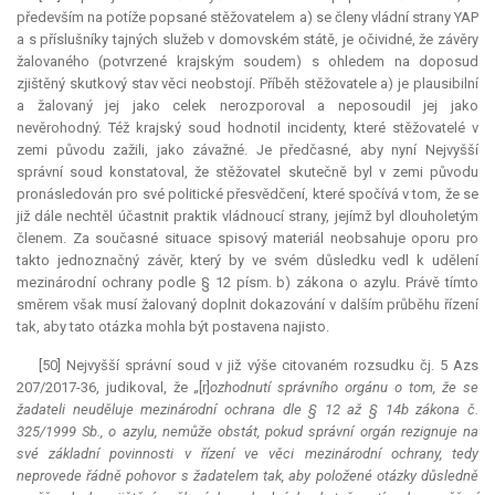
především na potíže popsané stěžovatelem a) se členy vládní strany YAP
a s příslušníky tajných služeb v domovském státě, je očividné, že závěry
žalovaného (potvrzené krajským soudem) s ohledem na doposud
zjištěný skutkový stav věci neobstojí. Příběh stěžovatele a) je plausibilní
a žalovaný jej jako celek nerozporoval a neposoudil jej jako
nevěrohodný. Též krajský soud hodnotil incidenty, které stěžovatelé v
zemi původu zažili, jako závažné. Je předčasné, aby nyní Nejvyšší
správní soud konstatoval, že stěžovatel skutečně byl v zemi původu
pronásledován pro své politické přesvědčení, které spočívá v tom, že se
již dále nechtěl účastnit praktik vládnoucí strany, jejímž byl dlouholetým
členem. Za současné situace spisový materiál neobsahuje oporu pro
takto jednoznačný závěr, který by ve svém důsledku vedl k udělení
mezinárodní ochrany podle § 12 písm. b) zákona o azylu. Právě tímto
směrem však musí žalovaný doplnit dokazování v dalším průběhu řízení
tak, aby tato otázka mohla být postavena najisto.
[50] Nejvyšší správní soud v již výše citovaném rozsudku čj. 5 Azs
207/2017-36, judikoval, že
„
[r]
ozhodnutí správního orgánu o tom, že se
žadateli neuděluje mezinárodní ochrana dle § 12 až § 14b zákona č.
325/1999 Sb., o azylu, nemůže obstát, pokud správní orgán rezignuje na
své základní povinnosti v řízení ve věci mezinárodní ochrany, tedy
neprovede řádně pohovor s žadatelem tak, aby položené otázky důsledně