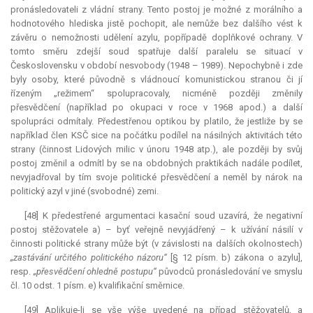
pronásledovateli z vládní strany. Tento postoj je možné z morálního a
hodnotového hlediska jistě pochopit, ale nemůže bez dalšího vést k
závěru o nemožnosti udělení azylu, popřípadě doplňkové ochrany. V
tomto směru zdejší soud spatřuje další paralelu se situací v
Československu v období nesvobody (1948 – 1989). Nepochybně i zde
byly osoby, které původně s vládnoucí komunistickou stranou či jí
řízeným „režimem“ spolupracovaly, nicméně později změnily
přesvědčení (například po okupaci v roce v 1968 apod.) a další
spolupráci odmítaly. Předestřenou optikou by platilo, že jestliže by se
například člen KSČ sice na počátku podílel na násilných aktivitách této
strany (činnost Lidových milic v únoru 1948 atp.), ale později by svůj
postoj změnil a odmítl by se na obdobných praktikách nadále podílet,
nevyjadřoval by tím svoje politické přesvědčení a neměl by nárok na
politický azyl v jiné (svobodné) zemi.
[48] K předestřené argumentaci kasační soud uzavírá, že negativní
postoj stěžovatele a) – byť veřejně nevyjádřený – k užívání násilí v
činnosti politické strany může být (v závislosti na dalších okolnostech)
„zastávání určitého politického názoru“
[§ 12 písm. b) zákona o azylu],
resp.
„přesvědčení ohledně postupu“
původců pronásledování ve smyslu
čl. 10 odst. 1 písm. e) kvalifikační směrnice.
[49] Aplikuje-li se vše výše uvedené na případ stěžovatelů, a