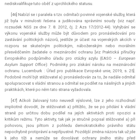
nediskvalifikuje tuto oběť z uprchlického statusu.
[46] Nabízí se i paralela s tzv. odmítači povinné vojenské služby, která
již byla v minulosti řešena a judikována správními soudy (viz např.
rozsudek NSS ze dne 7. 8. 2012, čj. 2 Azs 17/2012-44). Vyhýbání se
výkonu vojenské služby může být důvodem pro pronásledování pro
zastávání politických názorů, jestliže je účast na vojenských akcích v
rozporu se skutečným politickým, náboženským nebo morálním
přesvědčením žadatele o mezinárodní ochranu [viz Praktická příručky
Evropského podpůrného úřadu pro otázky azylu (EASO –
European
Asylum
Support Office
): Podmínky pro získání nároku na mezinárodní
ochranu. Lucemburk : Úřad pro publikace Evropské unie, 2019, s. 25].
Podobně mohl být stěžovatel a) pronásledován za to, že nadále odmítal
spolupracovat s vládní stranou a odmítal se podílet na násilných a jiných
praktikách, které po něm tato strana vyžadovala.
[47] Ačkoli žalovaný toto neuvedl výslovně, lze z jeho rozhodnutí
implicitně dovodit, že stěžovateli a) přitížilo, že se po přidání k vládní
straně po určitou dobu podílel na jejích aktivitách proti opozici a
kritikům režimu. Tyto aktivity, tak jak je stručně popsal stěžovatel a) při
pohovoru, jsou přitom z pohledu demokratického právního státu
nepochybně protiprávní a nepřípustné. Pozdější změna názoru tak už jde
k jeho tíži a nemůže se dovolávat ochrany jiného státu před