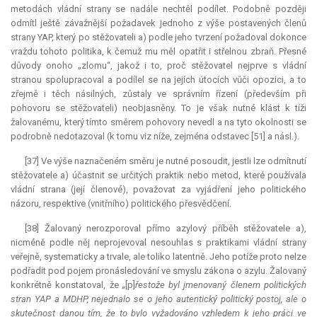
metodách vládní strany se nadále nechtěl podílet. Podobně později
odmítl ještě závažnější požadavek jednoho z výše postavených členů
strany YAP, který po stěžovateli a) podle jeho tvrzení požadoval dokonce
vraždu tohoto politika, k čemuž mu měl opatřit i střelnou zbraň. Přesné
důvody onoho „zlomu“, jakož i to, proč stěžovatel nejprve s vládní
stranou spolupracoval a podílel se na jejích útocích vůči opozici, a to
zřejmě i těch násilných, zůstaly ve správním řízení (především při
pohovoru se stěžovateli) neobjasněny. To je však nutné klást k tíži
žalovanému, který tímto směrem pohovory nevedl a na tyto okolnosti se
podrobně nedotazoval (k tomu viz níže, zejména odstavec [51] a násl.).
[37] Ve výše naznačeném směru je nutné posoudit, jestli lze odmítnutí
stěžovatele a) účastnit se určitých praktik nebo metod, které používala
vládní strana (její členové), považovat za vyjádření jeho politického
názoru, respektive (vnitřního) politického přesvědčení.
[38] Žalovaný nerozporoval přímo azylový příběh stěžovatele a),
nicméně podle něj neprojevoval nesouhlas s praktikami vládní strany
veřejně, systematicky a trvale, ale toliko latentně. Jeho potíže proto nelze
podřadit pod pojem pronásledování ve smyslu zákona o azylu. Žalovaný
konkrétně konstatoval, že
„
[p]
řestože byl jmenovaný členem politických
stran YAP a MDHP, nejednalo se o jeho autentický politický postoj, ale o
skutečnost danou tím, že to bylo vyžadováno vzhledem k jeho práci ve