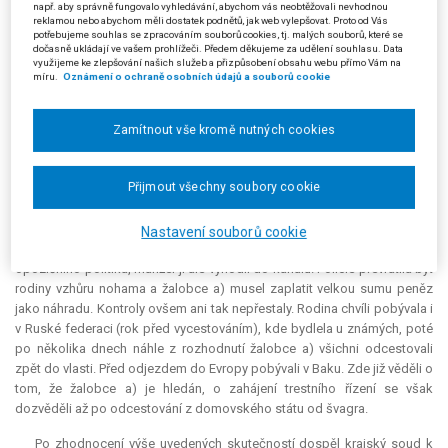
např. aby správně fungovalo vyhledávání, abychom vás neobtěžovali nevhodnou
požádali o azyl ve Spolkové republice Německo, odkud byli předáni do
reklamou nebo abychom měli dostatek podnětů, jak web vylepšovat. Proto od Vás
ČR v rámci tzv. dublinského řízení.
potřebujeme souhlas se zpracováním souborů cookies, tj. malých souborů, které se
dočasně ukládají ve vašem prohlížeči. Předem děkujeme za udělení souhlasu. Data
využijeme ke zlepšování našich služeb a přizpůsobení obsahu webu přímo Vám na
Žalobkyně b) při pohovoru uvedla, že s dětmi opustila zemi původu z
míru.
Oznámení o ochraně osobních údajů a souborů cookie
důvodu politických aktivit manžela, ona sama ani její děti (žalobci mají
ještě dvě dospělé dcery, o jejichž žádostech o udělení mezinárodní
ochrany rozhodl žalovaný samostatně a jejich žaloby ve věci neudělení
Zamítnout vše kromě nutných cookies
mezinárodní ochrany zamítl krajský soud rovněž v samostatných
řízeních) jiné důvody žádosti o mezinárodní ochranu nemají. Z návratu
Přijmout všechny soubory cookie
do vlasti mají strach. Dále doplnila informace k výše popsaným
incidentům, především v tom směru, že žalobce a) byl opakovaně
předvoláván na policii. Problémy měl stále, i před rokem 1997. Po návratu
Nastavení souborů cookie
z Belgie policie hledala u žalobců doma zbraň určenou k vraždě
opozičního politika, manžel ji ale vyhodil do kanálu. Policie převrátila byt
rodiny vzhůru nohama a žalobce a) musel zaplatit velkou sumu peněz
jako náhradu. Kontroly ovšem ani tak nepřestaly. Rodina chvíli pobývala i
v Ruské federaci (rok před vycestováním), kde bydlela u známých, poté
po několika dnech náhle z rozhodnutí žalobce a) všichni odcestovali
zpět do vlasti. Před odjezdem do Evropy pobývali v Baku. Zde již věděli o
tom, že žalobce a) je hledán, o zahájení trestního řízení se však
dozvěděli až po odcestování z domovského státu od švagra.
Po zhodnocení výše uvedených skutečností dospěl krajský soud k