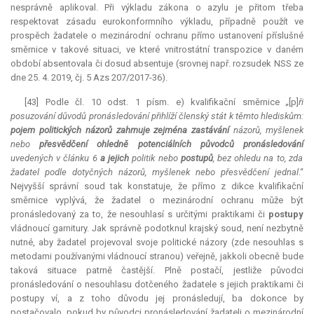
nesprávně aplikoval. Při výkladu zákona o azylu je přitom třeba
respektovat zásadu eurokonformního výkladu, případně použít ve
prospěch žadatele o mezinárodní ochranu přímo ustanovení příslušné
směrnice v takové situaci, ve které vnitrostátní transpozice v daném
období absentovala či dosud absentuje (srovnej např. rozsudek NSS ze
dne 25. 4. 2019, čj. 5 Azs 207/2017-36).
[43] Podle čl. 10 odst. 1 písm. e) kvalifikační směrnice
„
[p]
ři
posuzování důvodů pronásledování přihlíží členský stát k těmto hlediskům:
pojem politických názorů zahrnuje zejména zastávání
názorů, myšlenek
nebo
přesvědčení ohledně potenciálních původců pronásledování
uvedených v článku 6
a jejich
politik nebo
postupů
, bez ohledu na to, zda
žadatel podle dotyčných názorů, myšlenek nebo přesvědčení jednal
.“
Nejvyšší správní soud tak konstatuje, že přímo z dikce kvalifikační
směrnice vyplývá, že žadatel o mezinárodní ochranu může být
pronásledovaný za to, že nesouhlasí s určitými praktikami či
postupy
vládnoucí garnitury. Jak správně podotknul krajský soud, není nezbytně
nutné, aby žadatel projevoval svoje politické názory (zde nesouhlas s
metodami používanými vládnoucí stranou) veřejně, jakkoli obecně bude
taková situace patrně častější. Plně postačí, jestliže původci
pronásledování o nesouhlasu dotčeného žadatele s jejich praktikami či
postupy ví, a z toho důvodu jej pronásledují, ba dokonce by
postačovalo, pokud by původci pronásledování žadateli o mezinárodní