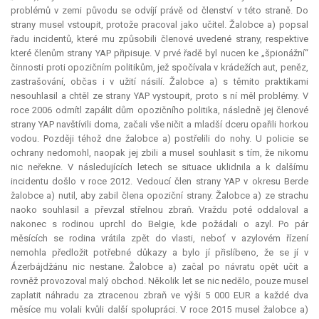
problémů v zemi původu se odvíjí právě od členství v této straně. Do
strany musel vstoupit, protože pracoval jako učitel. Žalobce a) popsal
řadu incidentů, které mu způsobili členové uvedené strany, respektive
které členům strany YAP připisuje. V prvé řadě byl nucen ke „špionážní“
činnosti proti opozičním politikům, jež spočívala v krádežích aut, peněz,
zastrašování, občas i v užití násilí. Žalobce a) s těmito praktikami
nesouhlasil a chtěl ze strany YAP vystoupit, proto s ní měl problémy. V
roce 2006 odmítl zapálit dům opozičního politika, následně jej členové
strany YAP navštívili doma, začali vše ničit a mladší dceru opařili horkou
vodou. Později téhož dne žalobce a) postřelili do nohy. U policie se
ochrany nedomohl, naopak jej zbili a musel souhlasit s tím, že nikomu
nic neřekne. V následujících letech se situace uklidnila a k dalšímu
incidentu došlo v roce 2012. Vedoucí člen strany YAP v okresu Berde
žalobce a) nutil, aby zabil člena opoziční strany. Žalobce a) ze strachu
naoko souhlasil a převzal střelnou zbraň. Vraždu poté oddaloval a
nakonec s rodinou uprchl do Belgie, kde požádali o azyl. Po pár
měsících se rodina vrátila zpět do vlasti, neboť v azylovém řízení
nemohla předložit potřebné důkazy a bylo jí přislíbeno, že se jí v
Ázerbájdžánu nic nestane. Žalobce a) začal po návratu opět učit a
rovněž provozoval malý obchod. Několik let se nic nedělo, pouze musel
zaplatit náhradu za ztracenou zbraň ve výši 5 000 EUR a každé dva
měsíce mu volali kvůli další spolupráci. V roce 2015 musel žalobce a)