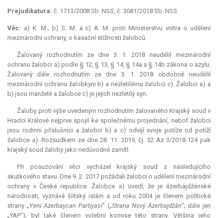
Prejudikatura:
č. 1713/2008 Sb. NSS, č. 3081/2018 Sb. NSS.
Věc:
a) K. M., b) S. M. a c) A. M. proti Ministerstvu vnitra o udělení
mezinárodní ochrany, o kasační stížnosti žalobců.
Žalovaný rozhodnutím ze dne 3. 1. 2018 neudělil mezinárodní
ochranu žalobci a) podle § 12, § 13, § 14, § 14a a § 14b zákona o azylu.
Žalovaný dále rozhodnutím ze dne 3. 1. 2018 obdobně neudělil
mezinárodní ochranu žalobkyni b) a nezletilému žalobci c). Žalobci a) a
b) jsou manželé a žalobce c) je jejich nezletilý syn.
Žaloby proti výše uvedeným rozhodnutím žalovaného Krajský soud v
Hradci Králové nejprve spojil ke společnému projednání, neboť žalobci
jsou rodinní příslušníci a žalobci b) a c) odvíjí svoje potíže od potíží
žalobce a). Rozsudkem ze dne 28. 11. 2019, čj. 32 Az 3/2018-124 pak
krajský soud žaloby jako nedůvodné zamítl.
Při posuzování věci vycházel krajský soud z následujícího
skutkového stavu. Dne 9. 2. 2017 požádali žalobci o udělení mezinárodní
ochrany v České republice. Žalobce a) uvedl, že je ázerbájdžánské
národnosti, vyznává šíitský islám a od roku 2004 je členem politické
strany „
Yeni Azerbaycan Partiyasi
“ („
Strana Nový Ázerbajdžán
“; dále jen
„YAP“), byl také členem volební komise této strany. Většina jeho