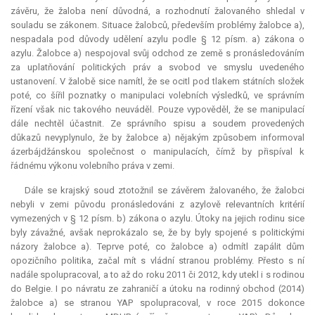
závěru, že žaloba není důvodná, a rozhodnutí žalovaného shledal v
souladu se zákonem. Situace žalobců, především problémy žalobce a),
nespadala pod důvody udělení azylu podle § 12 písm. a) zákona o
azylu. Žalobce a) nespojoval svůj odchod ze země s pronásledováním
za uplatňování politických práv a svobod ve smyslu uvedeného
ustanovení. V žalobě sice namítl, že se ocitl pod tlakem státních složek
poté, co šířil poznatky o manipulaci volebních výsledků, ve správním
řízení však nic takového neuváděl. Pouze vypověděl, že se manipulací
dále nechtěl účastnit. Ze správního spisu a soudem provedených
důkazů nevyplynulo, že by žalobce a) nějakým způsobem informoval
ázerbájdžánskou společnost o manipulacích, čímž by přispíval k
řádnému výkonu volebního práva v zemi.
Dále se krajský soud ztotožnil se závěrem žalovaného, že žalobci
nebyli v zemi původu pronásledováni z azylově relevantních kritérií
vymezených v § 12 písm. b) zákona o azylu. Útoky na jejich rodinu sice
byly závažné, avšak neprokázalo se, že by byly spojené s politickými
názory žalobce a). Teprve poté, co žalobce a) odmítl zapálit dům
opozičního politika, začal mít s vládní stranou problémy. Přesto s ní
nadále spolupracoval, a to až do roku 2011 či 2012, kdy utekl i s rodinou
do Belgie. I po návratu ze zahraničí a útoku na rodinný obchod (2014)
žalobce a) se stranou YAP spolupracoval, v roce 2015 dokonce