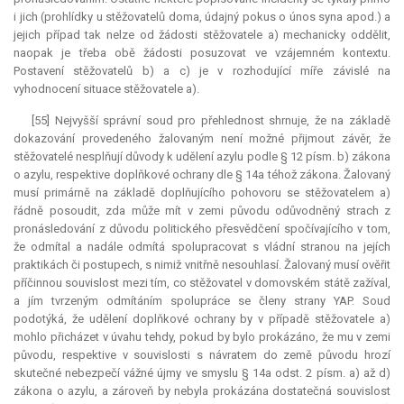
i jich (prohlídky u stěžovatelů doma, údajný pokus o únos syna apod.) a
jejich případ tak nelze od žádosti stěžovatele a) mechanicky oddělit,
naopak je třeba obě žádosti posuzovat ve vzájemném kontextu.
Postavení stěžovatelů b) a c) je v rozhodující míře závislé na
vyhodnocení situace stěžovatele a).
[55] Nejvyšší správní soud pro přehlednost shrnuje, že na základě
dokazování provedeného žalovaným není možné přijmout závěr, že
stěžovatelé nesplňují důvody k udělení azylu podle § 12 písm. b) zákona
o azylu, respektive doplňkové ochrany dle § 14a téhož zákona. Žalovaný
musí primárně na základě doplňujícího pohovoru se stěžovatelem a)
řádně posoudit, zda může mít v zemi původu odůvodněný strach z
pronásledování z důvodu politického přesvědčení spočívajícího v tom,
že odmítal a nadále odmítá spolupracovat s vládní stranou na jejích
praktikách či postupech, s nimiž vnitřně nesouhlasí. Žalovaný musí ověřit
příčinnou souvislost mezi tím, co stěžovatel v domovském státě zažíval,
a jím tvrzeným odmítáním spolupráce se členy strany YAP. Soud
podotýká, že udělení doplňkové ochrany by v případě stěžovatele a)
mohlo přicházet v úvahu tehdy, pokud by bylo prokázáno, že mu v zemi
původu, respektive v souvislosti s návratem do země původu hrozí
skutečné nebezpečí vážné újmy ve smyslu § 14a odst. 2 písm. a) až d)
zákona o azylu, a zároveň by nebyla prokázána dostatečná souvislost