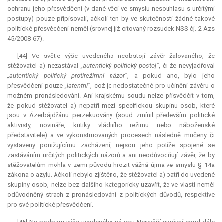
ochranu jeho přesvědčení (v dané věci ve smyslu nesouhlasu s určitými
postupy) pouze připisovali, ačkoli ten by ve skutečnosti žádné takové
politické přesvědčení neměl (srovnej již citovaný rozsudek NSS čj. 2 Azs
45/2008-67).
[44] Ve světle výše uvedeného neobstojí závěr žalovaného, že
stěžovatel a) nezastával
„autentický politický postoj“
, či že nevyjadřoval
„autentický politický protirežimní názor“
, a pokud ano, bylo jeho
přesvědčení pouze
„latentní“
, což je nedostatečné pro učinění závěru o
možném pronásledování. Ani krajskému soudu nelze přisvědčit v tom,
že pokud stěžovatel a) nepatří mezi specifickou skupinu osob, které
jsou v Ázerbájdžánu perzekuovány (soud zmínil především politické
aktivisty, novináře, kritiky vládního režimu nebo náboženské
představitele) a ve vykonstruovaných procesech následně mučeny či
vystaveny ponižujícímu zacházení, nejsou jeho potíže spojené se
zastáváním určitých politických názorů a ani neodůvodňují závěr, že by
stěžovatelům mohla v zemi původu hrozit vážná újma ve smyslu § 14a
zákona o azylu. Ačkoli nebylo zjištěno, že stěžovatel a) patří do uvedené
skupiny osob, nelze bez dalšího kategoricky uzavřít, že ve vlasti neměl
odůvodněný strach z pronásledování z politických důvodů, respektive
pro své politické přesvědčení.
[45] Na podporu výše uvedeného názoru Nejvyšší správní soud dále