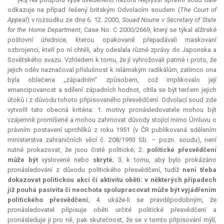
odkazuje na případ řešený britským Odvolacím soudem (
The Court of
Appeal
) v rozsudku ze dne 6. 12. 2000,
Souad Noune v Secretary of State
for the Home Department
, Case No. C 2000/2669, který se týkal alžírské
poštovní úřednice, kterou opakovaně přepadávali maskovaní
ozbrojenci, kteří po ní chtěli, aby odeslala různé zprávy do Japonska a
Sovětského svazu. Vzhledem k tomu, že jí vyhrožovali patrně i proto, že
jejich oděv naznačoval příslušnost k islámským radikálům, zatímco ona
byla oblečena „západním“ způsobem, což implikovalo její
emancipovanost a sdílení západních hodnot, cítila se být terčem jejich
útoků i z důvodu tohoto připisovaného přesvědčení. Odvolací soud zde
vytvořil tato obecná kritéria: 1. motivy pronásledovatele mohou být
vzájemně promíšené a mohou zahrnovat důvody stojící mimo Úmluvu o
právním postavení uprchlíků z roku 1951 (v ČR publikovaná sdělením
ministerstva zahraničních věcí č. 208/1993 Sb. – pozn. soudu), není
nutné prokazovat, že jsou čistě politické; 2.
politické přesvědčení
může být
vyslovené nebo
skryté
; 3. k tomu, aby bylo prokázáno
pronásledování z důvodu politického přesvědčení, tudíž
není třeba
dokazovat politickou akci či aktivitu oběti: v některých případech
již pouhá pasivita či neochota spolupracovat může být vyjádřením
politického přesvědčení
; 4. ukáže-li se pravděpodobným, že
pronásledovatel připisuje oběti určité politické přesvědčení a
pronásleduje ji pro ně, pak skutečnost, že se v tomto připisování mýlí,