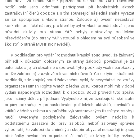
kandidoval za stranu MDHP (spřízněnou se stranou YAP). Důvodem
potíží bylo jeho odmítnutí participovat při konkrétních aktech
zastrašování členů opozice a s tím související následná snaha vyvázat
se ze spolupráce s vládní stranou. Žalobce a) ovšem nezastával
konkrétní politické názory, pro které by byl ve vlasti pronásledován, jeho
původní aktivity pro stranu YAP nebyly motivovány politickým
přesvědčením (do strany YAP vstoupil s ohledem na své působení ve
školství, o straně MDHP nic nevěděl).
K podkladům pro vydání rozhodnutí krajský soud uvedl, že žalovaný
přihlédl k důkazům doloženým ze strany žalobců, považoval je za
autentické a jejich obsah nerozporoval. Tyto podklady však neprokázaly
potíže žalobce a) z azylově relevantních důvodů. Co se týče aktuálnosti
podkladů, zde krajský soud žalovanému vytkl, že nevycházel ze zprávy
organizace Human Rights Watch z ledna 2018, kterou mohl mít v době
vydání napadených rozhodnutí k dispozici. Soud provedl tuto zprávu
jako listinný důkaz při jednání. Vyplynulo z ní, že ázerbájdžánské státní
orgány pokračují v pronásledování politických aktivistů, novinářů a
kritiků vládního režimu a v průběhu vykonstruovaných řízení tyto osoby i
mučí. Uvedeným pochybením žalovaného ovšem nedošlo k
podstatnému zasažení do práv žalobců, neboť žalovaný správně
vyhodnotil, že žalobci do zmíněných skupin obyvatel nespadají (nejsou
příslušníky nevládních organizací či médií, aktivisty, kritiky režimu,