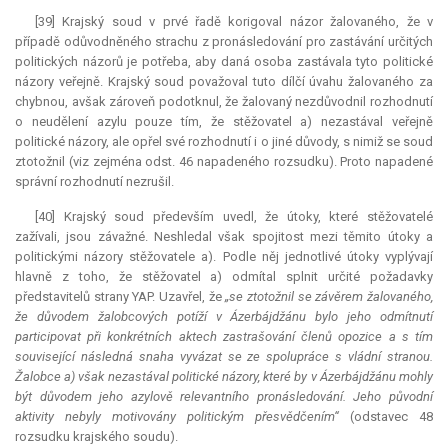
[39] Krajský soud v prvé řadě korigoval názor žalovaného, že v
případě odůvodněného strachu z pronásledování pro zastávání určitých
politických názorů je potřeba, aby daná osoba zastávala tyto politické
názory veřejně. Krajský soud považoval tuto dílčí úvahu žalovaného za
chybnou, avšak zároveň podotknul, že žalovaný nezdůvodnil rozhodnutí
o neudělení azylu pouze tím, že stěžovatel a) nezastával veřejně
politické názory, ale opřel své rozhodnutí i o jiné důvody, s nimiž se soud
ztotožnil (viz zejména odst. 46 napadeného rozsudku). Proto napadené
správní rozhodnutí nezrušil.
[40] Krajský soud především uvedl, že útoky, které stěžovatelé
zažívali, jsou závažné. Neshledal však spojitost mezi těmito útoky a
politickými názory stěžovatele a). Podle něj jednotlivé útoky vyplývají
hlavně z toho, že stěžovatel a) odmítal splnit určité požadavky
představitelů strany YAP. Uzavřel, že
„se ztotožnil se závěrem žalovaného,
že důvodem žalobcových potíží v Ázerbájdžánu bylo jeho odmítnutí
participovat při konkrétních aktech zastrašování členů opozice a s tím
související následná snaha vyvázat se ze spolupráce s vládní stranou.
Žalobce a) však nezastával politické názory, které by v Ázerbájdžánu mohly
být důvodem jeho azylově relevantního pronásledování. Jeho původní
aktivity nebyly motivovány politickým přesvědčením“
(odstavec 48
rozsudku krajského soudu).