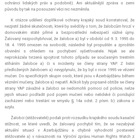
ochránci lidských práv a podobně). Ani aktuálnější zpráva o zemi
původu by tak na posouzení věci nic nezměnila.
K otázce udělení doplňkové ochrany krajský soud konstatoval, že
nezjistil žádné skutečnosti, které by svědčily o tom, že žalobcům hrozí v
domovském státě přímé a bezprostřední nebezpečí vážné újmy.
Žalovaný nezpochybňoval, že žalobce a) byl v období od 9. 3. 1995 do
18. 4. 1995 omezen na svobodě, následně byl propuštěn a zproštěn
obvinění s ohledem na pochybení vyšetřovatele. Nijak se ale
neprokázala tvrzená spojitost tohoto případu se současným trestním
stíháním žalobce a) či s incidenty se členy strany YAP. Z listin
předložených žalobcem a) nevyplynulo, že by byl v roce 1995 ve vězení
mučen. Do specifických skupin osob, které jsou v Ázerbájdžánu během
věznění mučeny, žalobce a) nepatří. Ačkoli byly popsané obtíže se členy
strany YAP závažné a žalobci se nedomohli pomoci od policie, nelze
jejich situaci podřadit pod pojem mučení nebo nelidské či ponižující
zacházení nebo trestání ve smyslu § 14a odst. 2 písm. b) zákona o
azylu.
Žalobci (stěžovatelé) podali proti rozsudku krajského soudu kasační
stížnost, ve které uvedli, že žalovaný pochybil tím, že se nezabýval
aktuální situací v Ázerbájdžánu a chybně vyhodnotil postavení
stěžovatele a) v návaznosti na Výroční zprávu Human Rights Watch z