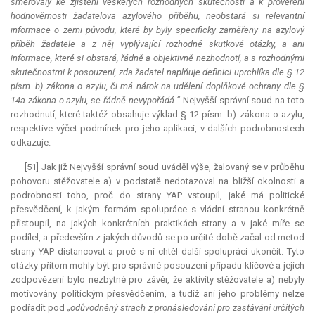
směřovaly ke zjištění veškerých rozhodných skutečností a k prověření
hodnověrnosti žadatelova azylového příběhu, neobstará si
relevantní
informace o zemi původu, které by byly specificky zaměřeny na azylový
příběh žadatele a z něj vyplývající rozhodné skutkové otázky, a ani
informace, které si obstará, řádně a objektivně nezhodnotí, a s rozhodnými
skutečnostmi k posouzení, zda žadatel naplňuje definici uprchlíka dle § 12
písm. b) zákona o azylu, či má nárok na udělení doplňkové ochrany dle §
14a zákona o azylu, se řádně nevypořádá
.
“
Nejvyšší správní soud na toto
rozhodnutí, které taktéž obsahuje výklad § 12 písm. b) zákona o azylu,
respektive výčet podmínek pro jeho aplikaci, v dalších podrobnostech
odkazuje.
[51] Jak již Nejvyšší správní soud uváděl výše, žalovaný se v průběhu
pohovoru stěžovatele a) v podstatě nedotazoval na bližší okolnosti a
podrobnosti toho, proč do strany YAP vstoupil, jaké má politické
přesvědčení, k jakým formám spolupráce s vládní stranou konkrétně
přistoupil, na jakých konkrétních praktikách strany a v jaké míře se
podílel, a především z jakých důvodů se po určité době začal od metod
strany YAP distancovat a proč s ní chtěl další spolupráci ukončit. Tyto
otázky přitom mohly být pro správné posouzení případu klíčové a jejich
zodpovězení bylo nezbytné pro závěr, že aktivity stěžovatele a) nebyly
motivovány politickým přesvědčením, a tudíž ani jeho problémy nelze
podřadit pod
„odůvodněný strach z pronásledování pro zastávání určitých