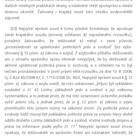
dalších násilných praktikách strany, a následně chtěl spolupráci s vládní
stranou ukončit. Žalovaný i krajský soud tuto otázku zodpověděli
záporně.
[35] Nejvyšší správní soud k tomu předně konstatuje, že aprobuje
závěr krajského soudu (srovnej odstavec 42 napadeného rozsudku),
potažmo žalovaného, že stěžovatel a) nebyl v zemi původu
„pronásledován za uplatňování politických práv a svobod“
[viz výše
citovaný § 12 písm. a) zákona o azylu]. Z azylového příběhu stěžovatelů
ani z obsahu správního spisu nikterak nevyplývá, že by stěžovatel a)
aktivně uplatňoval politická práva či svobody, a s ohledem na to byl
terčem pronásledování. V první právní větě rozsudku ze dne 13. 8. 2008,
čj. 2 Azs 45/2008-67, č. 1713/2008 Sb. NSS, Nejvyšší správní soud k § 12
písm. a) zákona o azylu uvedl, že toto ustanovení „[m]
usí být vykládáno
souladně s čl. 43 Listiny základních práv a svobod a její celkovou
systematikou, a to jednak proto, že má toto ustanovení ústavního pořádku
vyšší právní sílu, a jednak proto, že je § 12 písm. a) zákona o azylu
promítnutím této ústavní normy na zákonné úrovni. Za politická práva a
svobody tudíž musejí být pokládána politická práva ve smyslu hlavy druhé
oddílu druhého Listiny základních práv a svobod, včetně svobody projevu a
práva na informace podle jejího čl. 17.“
Nejvyšší správní soud znovu
opakuje, že stěžovatelé ve správním řízení ani náznakem netvrdili, že