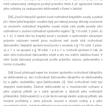
totiž ustanovený zástupce pozbyl právního titulu k již vyplacené částce
jeho odměny za zastupování stěžovatelů v řízení o žalobě.
[53]
„Zruší-li Nejvyšší správní soud rozhodnutí krajského soudu, a pokud
již v řízení před krajským soudem byly pro takový postup důvody, současně
se zrušením rozhodnutí krajského soudu může sám podle povahy věci
rozhodnout o zrušení rozhodnutí správního orgánu“
[§ 110 odst. 2 písm. a)
s. ř. s.]. V dané věci by krajský soud v souladu s vysloveným závazným
právním názorem neměl jinou možnost než zrušit obě rozhodnutí
žalovaného. Nejvyšší správní soud proto v souladu s § 110 odst. 2 písm.
a) s. ř. s. ve spojení s § 78 odst. 1 a 4 s. ř. s. rozhodl výrokem II. tak, že
sám obě rozhodnutí žalovaného zrušil a věc mu vrátil k dalšímu řízení. V
něm bude žalovaný postupovat podle právního názoru vysloveného v
tomto rozsudku.
[54] Soud přistoupil nejen ke zrušení správního rozhodnutí týkajícího
se stěžovatele a), ale i rozhodnutí žalovaného týkajícího se stěžovatelky
b) a jejího nezletilého syna [stěžovatele c)]. Obě rozhodnutí totiž trpí
stejnými nedostatky. Žádost stěžovatele a) o mezinárodní ochranu a
jeho azylový příběh je v úzké spojitosti s žádostí jeho rodinných
příslušníků. Stěžovatelé b) a c)
de facto
nemají vlastní azylový příběh, ale
tvrzené problémy v zemi původu souvisí s otcem rodiny a s jeho
pronásledováním. Ostatně některé popisované incidenty se týkaly přímo