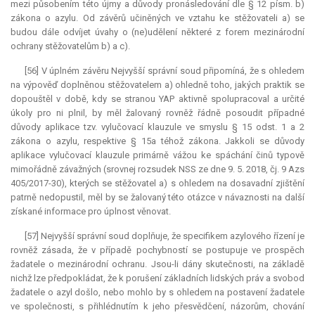
mezi působením této újmy a důvody pronásledování dle § 12 písm. b)
zákona o azylu. Od závěrů učiněných ve vztahu ke stěžovateli a) se
budou dále odvíjet úvahy o (ne)udělení některé z forem mezinárodní
ochrany stěžovatelům b) a c).
[56] V úplném závěru Nejvyšší správní soud připomíná, že s ohledem
na výpověď doplněnou stěžovatelem a) ohledně toho, jakých praktik se
dopouštěl v době, kdy se stranou YAP aktivně spolupracoval a určité
úkoly pro ni plnil, by měl žalovaný rovněž řádně posoudit případné
důvody aplikace tzv. vylučovací
klauzule
ve smyslu § 15 odst. 1 a 2
zákona o azylu, respektive § 15a téhož zákona. Jakkoli se důvody
aplikace vylučovací
klauzule
primárně vážou ke spáchání činů typově
mimořádně závažných (srovnej rozsudek NSS ze dne 9. 5. 2018, čj. 9 Azs
405/2017-30), kterých se stěžovatel a) s ohledem na dosavadní zjištění
patrně nedopustil, měl by se žalovaný této otázce v návaznosti na další
získané informace pro úplnost věnovat.
[57] Nejvyšší správní soud doplňuje, že specifikem azylového řízení je
rovněž zásada, že v případě pochybností se postupuje ve prospěch
žadatele o mezinárodní ochranu. Jsou-li dány skutečnosti, na základě
nichž lze předpokládat, že k porušení základních lidských práv a svobod
žadatele o azyl došlo, nebo mohlo by s ohledem na postavení žadatele
ve společnosti, s přihlédnutím k jeho přesvědčení, názorům, chování