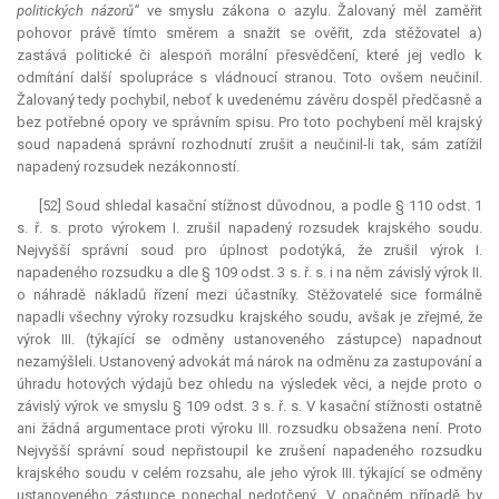
politických názorů“
ve smyslu zákona o azylu. Žalovaný měl zaměřit
pohovor právě tímto směrem a snažit se ověřit, zda stěžovatel a)
zastává politické či alespoň morální přesvědčení, které jej vedlo k
odmítání další spolupráce s vládnoucí stranou. Toto ovšem neučinil.
Žalovaný tedy pochybil, neboť k uvedenému závěru dospěl předčasně a
bez potřebné opory ve správním spisu. Pro toto pochybení měl krajský
soud napadená správní rozhodnutí zrušit a neučinil-li tak, sám zatížil
napadený rozsudek nezákonností.
[52] Soud shledal kasační stížnost důvodnou, a podle § 110 odst. 1
s. ř. s. proto výrokem I. zrušil napadený rozsudek krajského soudu.
Nejvyšší správní soud pro úplnost podotýká, že zrušil výrok I.
napadeného rozsudku a dle § 109 odst. 3 s. ř. s. i na něm závislý výrok II.
o náhradě nákladů řízení mezi účastníky. Stěžovatelé sice formálně
napadli všechny výroky rozsudku krajského soudu, avšak je zřejmé, že
výrok III. (týkající se odměny ustanoveného zástupce) napadnout
nezamýšleli. Ustanovený advokát má nárok na odměnu za zastupování a
úhradu hotových výdajů bez ohledu na výsledek věci, a nejde proto o
závislý výrok ve smyslu § 109 odst. 3 s. ř. s. V kasační stížnosti ostatně
ani žádná argumentace proti výroku III. rozsudku obsažena není. Proto
Nejvyšší správní soud nepřistoupil ke zrušení napadeného rozsudku
krajského soudu v celém rozsahu, ale jeho výrok III. týkající se odměny
ustanoveného zástupce ponechal nedotčený. V opačném případě by