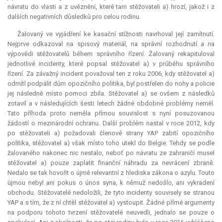
návratu do vlasti a z uvěznění, které tam stěžovateli a) hrozí, jakož i z
dalších negativních důsledků pro celou rodinu.
Žalovaný ve vyjádření ke kasační stížnosti navrhoval její zamítnutí.
Nejprve odkazoval na spisový materiál, na správní rozhodnutí a na
výpovědi stěžovatelů během správního řízení. Žalovaný rekapituloval
jednotlivé incidenty, které popsal stěžovatel a) v průběhu správního
řízení. Za závažný incident považoval ten z roku 2006, kdy stěžovatel a)
odmítl podpálit dům opozičního politika, byl postřelen do nohy a policie
jej následně místo pomoci zbila. Stěžovatel a) se ovšem z následků
zotavil a v následujících šesti letech žádné obdobné problémy neměl.
Tato příhoda proto neměla přímou souvislost s nyní posuzovanou
žádostí o mezinárodní ochranu. Další problém nastal v roce 2012, kdy
po stěžovateli a) požadovali členové strany YAP zabití opozičního
politika, stěžovatel a) však místo toho utekl do Belgie. Tehdy se podle
žalovaného nakonec nic nestalo, neboť po návratu ze zahraničí musel
stěžovatel a) pouze zaplatit finanční náhradu za nevrácení zbraně.
Nedalo se tak hovořit o újmě
relevantní
z hlediska zákona o azylu. Touto
újmou nebyl ani pokus o únos syna, k němuž nedošlo, ani vykradení
obchodu. Stěžovatelé nedoložili, že tyto incidenty souvisely se stranou
YAP a s tím, že z ní chtěl stěžovatel a) vystoupit. Žádné přímé argumenty
na podporu tohoto tvrzení stěžovatelé neuvedli, jednalo se pouze o