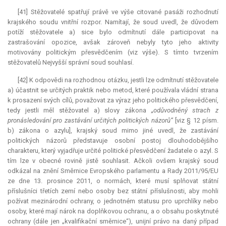
[41] Stěžovatelé spatřují právě ve výše citované pasáži rozhodnutí
krajského soudu vnitřní rozpor. Namítají, že soud uvedl, že důvodem
potíží stěžovatele a) sice bylo odmítnutí dále participovat na
zastrašování opozice, avšak zároveň nebyly tyto jeho aktivity
motivovány politickým přesvědčením (viz výše). S tímto tvrzením
stěžovatelů Nejvyšší správní soud souhlasí.
[42] K odpovědi na rozhodnou otázku, jestli lze odmítnutí stěžovatele
a) účastnit se určitých praktik nebo metod, které používala vládní strana
k prosazení svých cílů, považovat za výraz jeho politického přesvědčení,
tedy jestli měl stěžovatel a) slovy zákona
„odůvodněný strach z
pronásledování pro zastávání určitých politických názorů“
[viz § 12 písm.
b) zákona o azylu], krajský soud mimo jiné uvedl, že zastávání
politických názorů představuje osobní postoj dlouhodobějšího
charakteru, který vyjadřuje určité politické přesvědčení žadatele o azyl. S
tím lze v obecné rovině jistě souhlasit. Ačkoli ovšem krajský soud
odkázal na znění Směrnice Evropského parlamentu a Rady 2011/95/EU
ze dne 13. prosince 2011, o normách, které musí splňovat státní
příslušníci třetích zemí nebo osoby bez státní příslušnosti, aby mohli
požívat mezinárodní ochrany, o jednotném statusu pro uprchlíky nebo
osoby, které mají nárok na doplňkovou ochranu, a o obsahu poskytnuté
ochrany (dále jen „kvalifikační směrnice“), unijní právo na daný případ