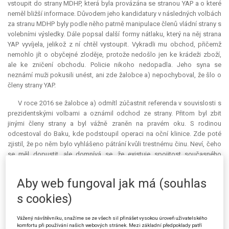
vstoupit do strany MDHP, která byla provázána se stranou YAP a o které
neměl bližší informace. Důvodem jeho kandidatury v následných volbách
za stranu MDHP byly podle něho patrně manipulace členů vládní strany s
volebními výsledky. Dále popsal další formy nátlaku, který na něj strana
YAP vyvíjela, jelikož z ní chtěl vystoupit. Vykradli mu obchod, přičemž
nemohlo jít o obyčejné zloděje, protože nedošlo jen ke krádeži zboží,
ale ke zničení obchodu. Policie nikoho nedopadla. Jeho syna se
neznámí muži pokusili unést, ani zde žalobce a) nepochyboval, že šlo o
členy strany YAP.
V roce 2016 se žalobce a) odmítl zúčastnit referenda v souvislosti s
prezidentskými volbami a oznámil odchod ze strany. Přitom byl zbit
jinými členy strany a byl vážně zraněn na pravém oku. S rodinou
odcestoval do Baku, kde podstoupil operaci na oční klinice. Zde poté
zjistil, že po něm bylo vyhlášeno pátrání kvůli trestnému činu. Neví, čeho
se měl dopustit, ale domnívá se, že existuje spojitost současného
trestního stíhání s jeho uvězněním v roce 1995, kdy byl zatčen a z vězení
se dostal až pomocí úplatku. Dále popsal tehdejší poměry ve vězení,
Aby web fungoval jak má (souhlas
kde docházelo ke špatnému zacházení s vězni a k mučení. Žalobce a)
se nechtěl znovu dostat do vězení, proto se několik měsíců skrýval s
s cookies)
rodinou v Baku, přičemž si vyřizovali doklady nutné k vycestování ze
země. Za bezproblémový průchod přes pasovou kontrolu v Baku
Vážený návštěvníku, snažíme se ze všech sil přinášet vysokou úroveň uživatelského
zaplatili nějakému člověku a v roce 2016 odcestovali do Evropy. Zde
komfortu při používání našich webových stránek. Mezi základní předpoklady patří