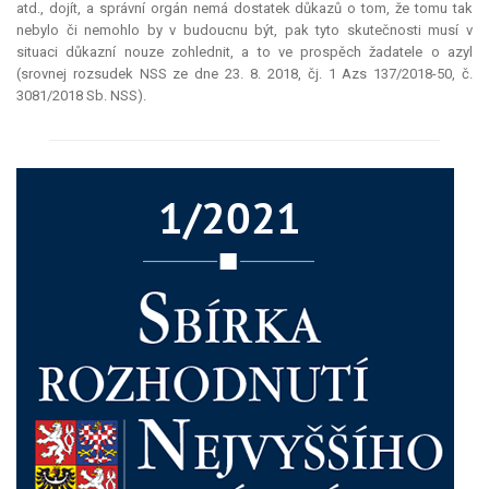
atd., dojít, a správní orgán nemá dostatek důkazů o tom, že tomu tak
nebylo či nemohlo by v budoucnu být, pak tyto skutečnosti musí v
situaci důkazní nouze zohlednit, a to ve prospěch žadatele o azyl
(srovnej rozsudek NSS ze dne 23. 8. 2018, čj. 1 Azs 137/2018-50, č.
3081/2018 Sb. NSS).