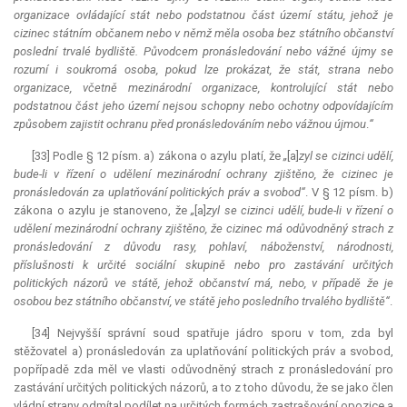
organizace ovládající stát nebo podstatnou část území státu, jehož je
cizinec státním občanem nebo v němž měla osoba bez státního občanství
poslední trvalé bydliště. Původcem pronásledování nebo vážné újmy se
rozumí i soukromá osoba, pokud lze prokázat, že stát, strana nebo
organizace, včetně mezinárodní organizace, kontrolující stát nebo
podstatnou část jeho území nejsou schopny nebo ochotny odpovídajícím
způsobem zajistit ochranu před pronásledováním nebo vážnou újmou
.
“
[33] Podle § 12 písm. a) zákona o azylu platí, že
„
[a]
zyl se cizinci udělí,
bude-li v řízení o udělení mezinárodní ochrany zjištěno, že cizinec je
pronásledován za uplatňování politických práv a svobod“
. V § 12 písm. b)
zákona o azylu je stanoveno, že
„
[a]
zyl se cizinci udělí, bude-li v řízení o
udělení mezinárodní ochrany zjištěno, že cizinec má odůvodněný strach z
pronásledování z důvodu rasy, pohlaví, náboženství, národnosti,
příslušnosti k určité sociální skupině nebo pro zastávání určitých
politických názorů ve státě, jehož občanství má, nebo, v případě že je
osobou bez státního občanství, ve státě jeho posledního trvalého bydliště“
.
[34] Nejvyšší správní soud spatřuje jádro sporu v tom, zda byl
stěžovatel a) pronásledován za uplatňování politických práv a svobod,
popřípadě zda měl ve vlasti odůvodněný strach z pronásledování pro
zastávání určitých politických názorů, a to z toho důvodu, že se jako člen
vládní strany odmítal podílet na určitých formách zastrašování opozice a