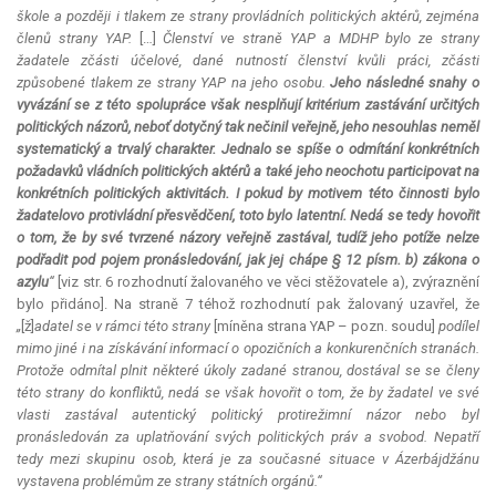
škole a později i tlakem ze strany provládních politických aktérů, zejména
členů strany YAP.
[…]
Členství ve straně YAP a MDHP bylo ze strany
žadatele zčásti účelové, dané nutností členství kvůli práci, zčásti
způsobené tlakem ze strany YAP na jeho osobu.
Jeho následné snahy o
vyvázání se z této spolupráce však nesplňují kritérium zastávání určitých
politických názorů, neboť dotyčný tak nečinil veřejně, jeho nesouhlas neměl
systematický a trvalý charakter. Jednalo se spíše o odmítání konkrétních
požadavků vládních politických aktérů a také jeho neochotu participovat na
konkrétních politických aktivitách. I pokud by motivem této činnosti bylo
žadatelovo protivládní přesvědčení, toto bylo
latentní
. Nedá se tedy hovořit
o tom, že by své tvrzené názory veřejně zastával, tudíž jeho potíže nelze
podřadit pod pojem pronásledování, jak jej chápe § 12 písm. b) zákona o
azylu
“
[viz str. 6 rozhodnutí žalovaného ve věci stěžovatele a), zvýraznění
bylo přidáno]. Na straně 7 téhož rozhodnutí pak žalovaný uzavřel, že
„
[ž]
adatel se v rámci této strany
[míněna strana YAP – pozn. soudu]
podílel
mimo jiné i na získávání informací o opozičních a konkurenčních stranách.
Protože odmítal plnit některé úkoly zadané stranou, dostával se se členy
této strany do konfliktů, nedá se však hovořit o tom, že by žadatel ve své
vlasti zastával autentický politický protirežimní názor nebo byl
pronásledován za uplatňování svých politických práv a svobod. Nepatří
tedy mezi skupinu osob, která je za současné situace v Ázerbájdžánu
vystavena problémům ze strany státních orgánů.“