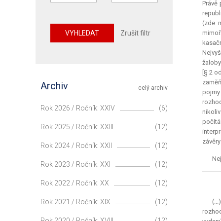
Právě 
republ
(zde 
VYHLEDAT
Zrušit filtr
mimořá
kasačn
Nejvyš
žaloby
[§ 2 o
zaměňu
Archiv
celý archiv
pojmy 
rozhod
Rok 2026 / Ročník: XXIV
(6)
nikoli
počítá
Rok 2025 / Ročník: XXIII
(12)
interp
závěry
Rok 2024 / Ročník: XXII
(12)
Nej
Rok 2023 / Ročník: XXI
(12)
Rok 2022 / Ročník: XX
(12)
Rok 2021 / Ročník: XIX
(12)
(..
rozhod
Rok 2020 / Ročník: XVIII
(12)