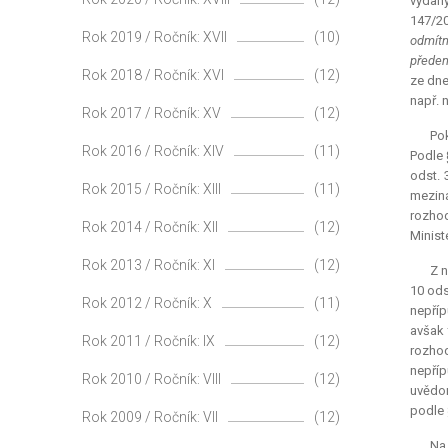
vydaný
147/20
Rok 2019 / Ročník: XVII
(10)
odmítn
předem
Rok 2018 / Ročník: XVI
(12)
ze dne
např. 
Rok 2017 / Ročník: XV
(12)
Pok
Rok 2016 / Ročník: XIV
(11)
Podle 
odst. 
Rok 2015 / Ročník: XIII
(11)
meziná
rozhod
Rok 2014 / Ročník: XII
(12)
Minist
Rok 2013 / Ročník: XI
(12)
Z n
10 ods
Rok 2012 / Ročník: X
(11)
nepříp
avšak 
Rok 2011 / Ročník: IX
(12)
rozhod
nepříp
Rok 2010 / Ročník: VIII
(12)
uvědom
podle 
Rok 2009 / Ročník: VII
(12)
Na