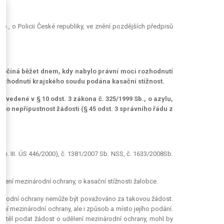
b., o Policii České republiky, ve znění pozdějších předpisů
u, počíná běžet dnem, kdy nabylo právní moci rozhodnutí
ozhodnutí krajského soudu podána kasační stížnost.
uvedené v § 10 odst. 3 zákona č. 325/1999 Sb., o azylu,
pro nepřípustnost žádosti (§ 45 odst. 3 správního řádu z
zn. III. ÚS 446/2000), č. 1381/2007 Sb. NSS, č. 1633/2008Sb.
dělení mezinárodní ochrany, o kasační stížnosti žalobce.
inárodní ochrany nemůže být považováno za takovou žádost.
ní mezinárodní ochrany, ale i způsob a místo jejího podání.
 chtěl podat žádost o udělení mezinárodní ochrany, mohl by