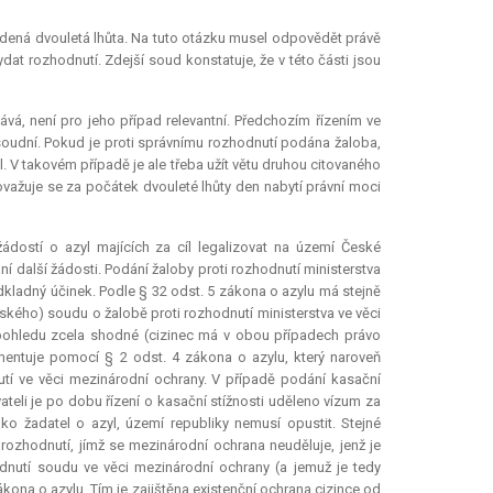
dená dvouletá lhůta. Na tuto otázku musel odpovědět právě
ydat rozhodnutí. Zdejší soud konstatuje, že v této části jsou
lává, není pro jeho případ
relevantní
. Předchozím řízením ve
v soudní. Pokud je proti správnímu rozhodnutí podána žaloba,
. V takovém případě je ale třeba užít větu druhou citovaného
ovažuje se za počátek dvouleté lhůty den nabytí právní moci
dostí o azyl majících za cíl legalizovat na území České
í další žádosti. Podání žaloby proti rozhodnutí ministerstva
kladný účinek. Podle § 32 odst. 5 zákona o azylu má stejně
tského) soudu o žalobě proti rozhodnutí ministerstva ve věci
o pohledu zcela shodné (cizinec má v obou případech právo
umentuje pomocí § 2 odst. 4 zákona o azylu, který naroveň
utí ve věci mezinárodní ochrany. V případě podání kasační
vateli je po dobu řízení o kasační stížnosti uděleno vízum za
ko žadatel o azyl, území republiky nemusí opustit. Stejné
 rozhodnutí, jímž se mezinárodní ochrana neuděluje, jenž je
odnutí soudu ve věci mezinárodní ochrany (a jemuž je tedy
kona o azylu. Tím je zajištěna existenční ochrana cizince od