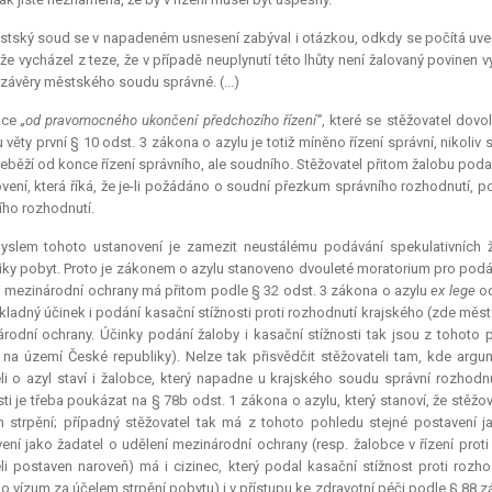
tský soud se v napadeném usnesení zabýval i otázkou, odkdy se počítá uve
 že vycházel z teze, že v případě neuplynutí této lhůty není žalovaný povinen v
 závěry městského soudu správné. (...)
kce
„od pravomocného ukončení předchozího řízení“
, které se stěžovatel dovo
 věty první § 10 odst. 3 zákona o azylu je totiž míněno řízení správní, nikoli
neběží od konce řízení správního, ale soudního. Stěžovatel přitom žalobu podal
vení, která říká, že je-li požádáno o soudní přezkum správního rozhodnutí, p
ho rozhodnutí.
yslem tohoto ustanovení je zamezit neustálému podávání spekulativních žá
iky pobyt. Proto je zákonem o azylu stanoveno dvouleté
moratorium
pro podán
i mezinárodní ochrany má přitom podle § 32 odst. 3 zákona o azylu
ex lege
od
kladný účinek i podání kasační stížnosti proti rozhodnutí krajského (zde měs
rodní ochrany. Účinky podání žaloby i kasační stížnosti tak jsou z tohot
 na území České republiky). Nelze tak přisvědčit stěžovateli tam, kde arg
li o azyl staví i žalobce, který napadne u krajského soudu správní rozhodn
sti je třeba poukázat na § 78b odst. 1 zákona o azylu, který stanoví, že stěžo
 strpění; případný stěžovatel tak má z tohoto pohledu stejné postavení ja
ení jako žadatel o udělení mezinárodní ochrany (resp. žalobce v řízení proti
li postaven naroveň) má i cizinec, který podal kasační stížnost proti rozh
o vízum za účelem strpění pobytu) i v přístupu ke zdravotní péči podle § 88 zá