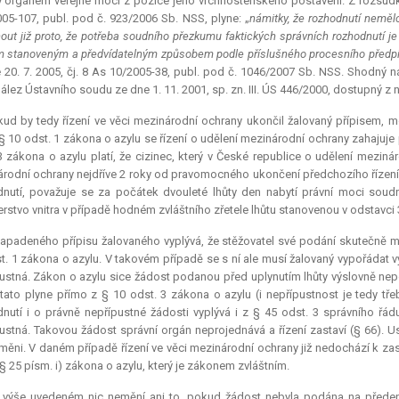
 orgánem veřejné moci z pozice jeho vrchnostenského postavení. Z rozsudku
05-107, publ. pod č. 923/2006 Sb. NSS, plyne: „
námitky, že rozhodnutí neměl
out již proto, že potřeba soudního přezkumu faktických správních rozhodnutí je
 stanoveným a předvídatelným způsobem podle příslušného procesního předpi
 20. 7. 2005, čj. 8 As 10/2005-38, publ. pod č. 1046/2007 Sb. NSS. Shodný 
nález Ústavního soudu ze dne 1. 11. 2001, sp. zn. III. ÚS 446/2000, dostupný z 
ud by tedy řízení ve věci mezinárodní ochrany ukončil žalovaný přípisem, m
§ 10 odst. 1 zákona o azylu se řízení o udělení mezinárodní ochrany zahajuj
3 zákona o azylu platí, že cizinec, který v České republice o udělení meziná
rodní ochrany nejdříve 2 roky od pravomocného ukončení předchozího řízení.
nutí, považuje se za počátek dvouleté lhůty den nabytí právní moci soud
erstvo vnitra v případě hodném zvláštního zřetele lhůtu stanovenou v odstavci
apadeného přípisu žalovaného vyplývá, že stěžovatel své podání skutečně m
t. 1 zákona o azylu. V takovém případě se s ní ale musí žalovaný vypořádat v
ustná. Zákon o azylu sice žádost podanou před uplynutím lhůty výslovně ne
tato plyne přímo z § 10 odst. 3 zákona o azylu (i nepřípustnost je tedy tř
nutí i o právně nepřípustné žádosti vyplývá i z § 45 odst. 3 správního řá
ustná. Takovou žádost správní orgán neprojednává a řízení zastaví (§ 66). Us
ěni. V daném případě řízení ve věci mezinárodní ochrany již nedochází k zast
§ 25 písm. i) zákona o azylu, který je zákonem zvláštním.
 výše uvedeném nic nemění ani to, pokud žádost nebyla podána na předep