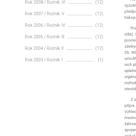
Rok 2008 / Ročník: VI
(12)
vyzván
předpo
Rok 2007 / Ročník: V
(12)
tiskop
Rok 2006 / Ročník: IV
(12)
Pro
níže).
Rok 2005 / Ročník: III
(12)
promin
závěry
Rok 2004 / Ročník: II
(12)
Sb. NS
umožňu
Rok 2003 / Ročník: I
(1)
nich p
uplatn
orgánu 
rozhod
otevírá
Z u
přípis
Vzhled
meziná
žalova
spojen
což vš