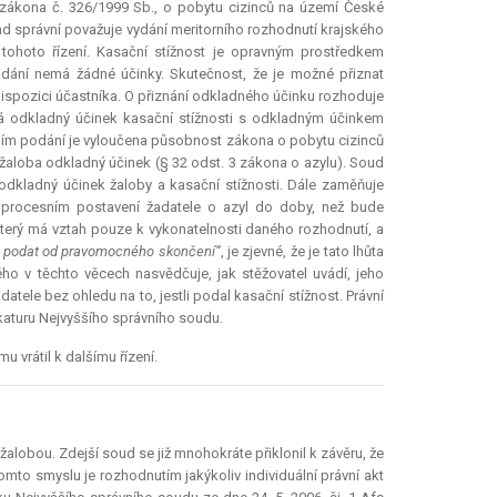
e zákona č. 326/1999 Sb., o pobytu cizinců na území České
ád správní považuje vydání meritorního rozhodnutí krajského
ohoto řízení. Kasační stížnost je opravným prostředkem
dání nemá žádné účinky. Skutečnost, že je možné přiznat
 dispozici účastníka. O přiznání odkladného účinku rozhoduje
á odkladný účinek kasační stížnosti s odkladným účinkem
 jejím podání je vyloučena působnost zákona o pobytu cizinců
to žaloba odkladný účinek (§ 32 odst. 3 zákona o azylu). Soud
odkladný účinek žaloby a kasační stížnosti. Dále zaměňuje
v procesním postavení žadatele o azyl do doby, než bude
erý má vztah pouze k vykonatelnosti daného rozhodnutí, a
e podat od pravomocného skončení“
, je zjevné, že je tato lhůta
ho v těchto věcech nasvědčuje, jak stěžovatel uvádí, jeho
tele bez ohledu na to, jestli podal kasační stížnost. Právní
aturu Nejvyššího správního soudu.
 vrátil k dalšímu řízení.
 žalobou. Zdejší soud se již mnohokráte přiklonil k závěru, že
tomto smyslu je rozhodnutím jakýkoliv individuální právní akt