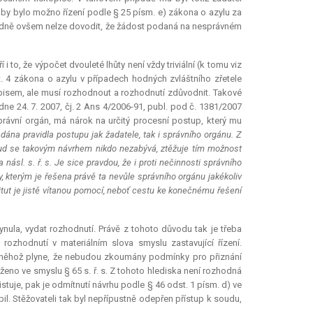
 by bylo možno řízení podle § 25 písm. e) zákona o azylu za
hodně ovšem nelze dovodit, že žádost podaná na nesprávném
 to, že výpočet dvouleté lhůty není vždy triviální (k tomu viz
st. 4 zákona o azylu v případech hodných zvláštního zřetele
isem, ale musí rozhodnout a rozhodnutí zdůvodnit. Takové
dne 24. 7. 2007, čj. 2 Ans 4/2006-91, publ. pod č. 1381/2007
rávní orgán, má nárok na určitý procesní postup, který mu
 dána pravidla postupu jak žadatele, tak i správního orgánu. Z
kud se takovým návrhem nikdo nezabývá, ztěžuje tím možnost
ásl. s. ř. s. Je sice pravdou, že i proti nečinnosti správního
any, kterým je řešena právě ta nevůle správního orgánu jakékoliv
tut je jistě vítanou pomocí, neboť cestu ke konečnému řešení
ynula, vydat rozhodnutí. Právě z tohoto důvodu tak je třeba
 rozhodnutí v materiálním slova smyslu zastavující řízení.
 z něhož plyne, že nebudou zkoumány podmínky pro přiznání
eno ve smyslu § 65 s. ř. s. Z tohoto hlediska není rozhodná
uje, pak je odmítnutí návrhu podle § 46 odst. 1 písm. d) ve
il. Stěžovateli tak byl nepřípustně odepřen přístup k soudu,