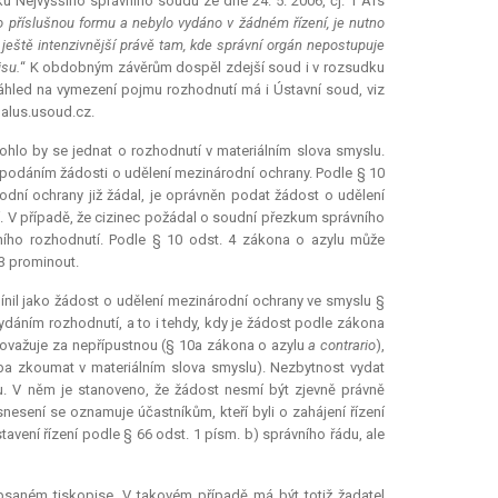
 Nejvyššího správního soudu ze dne 24. 5. 2006, čj. 1 Afs
o příslušnou formu a nebylo vydáno v žádném řízení, je nutno
 ještě intenzivnější právě tam, kde správní orgán nepostupuje
su.
“ K obdobným závěrům dospěl zdejší soud i v rozsudku
náhled na vymezení pojmu rozhodnutí má i Ústavní soud, viz
nalus.usoud.cz.
ohlo by se jednat o rozhodnutí v materiálním slova smyslu.
e podáním žádosti o udělení mezinárodní ochrany. Podle § 10
rodní ochrany již žádal, je oprávněn podat žádost o udělení
 V případě, že cizinec požádal o soudní přezkum správního
ního rozhodnutí. Podle § 10 odst. 4 zákona o azylu může
 3 prominout.
ínil jako žádost o udělení mezinárodní ochrany ve smyslu §
ydáním rozhodnutí, a to i tehdy, kdy je žádost podle zákona
považuje za nepřípustnou (§ 10a zákona o azylu
a contrario
),
eba zkoumat v materiálním slova smyslu). Nezbytnost vydat
du. V něm je stanoveno, že žádost nesmí být zjevně právně
nesení se oznamuje účastníkům, kteří byli o zahájení řízení
avení řízení podle § 66 odst. 1 písm. b) správního řádu, ale
saném tiskopise. V takovém případě má být totiž žadatel