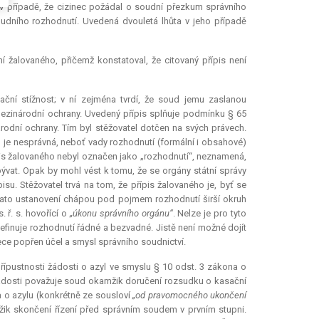
 V případě, že cizinec požádal o soudní přezkum správního
oudního rozhodnutí. Uvedená dvouletá lhůta v jeho případě
žalovaného, přičemž konstatoval, že citovaný přípis není
ční stížnost; v ní zejména tvrdí, že soud jemu zaslanou
mezinárodní ochrany. Uvedený přípis splňuje podmínku § 65
národní ochrany. Tím byl stěžovatel dotčen na svých právech.
 je nesprávná, neboť vady rozhodnutí (formální i obsahové)
is žalovaného nebyl označen jako „rozhodnutí“, neznamená,
ývat. Opak by mohl vést k tomu, že se orgány státní správy
u. Stěžovatel trvá na tom, že přípis žalovaného je, byť se
 Tato ustanovení chápou pod pojmem rozhodnutí širší okruh
 ř. s. hovořící o
„úkonu správního orgánu“
. Nelze je pro tyto
efinuje rozhodnutí řádné a bezvadné. Jistě není možné dojít
ce popřen účel a smysl správního soudnictví.
řípustnosti žádosti o azyl ve smyslu § 10 odst. 3 zákona o
 žádosti považuje soud okamžik doručení rozsudku o kasační
 o azylu (konkrétně ze sousloví
„od pravomocného ukončení
žik skončení řízení před správním soudem v prvním stupni.