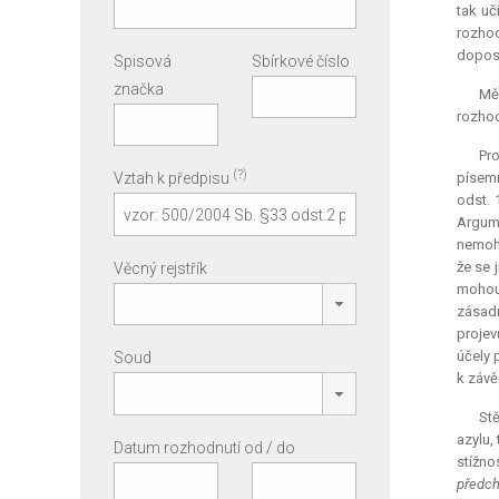
tak uč
rozhod
dopos
Spisová
Sbírkové číslo
značka
Mě
rozhod
Pr
(?)
Vztah k předpisu
písemn
odst. 
Argume
nemoho
že se 
Věcný rejstřík
mohou 
zásadn
projev
účely 
Soud
k závě
Stě
azylu,
Datum rozhodnutí od / do
stížno
předch