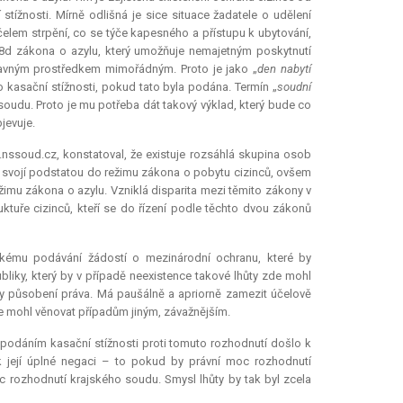
ížnosti. Mírně odlišná je sice situace žadatele o udělení
lem strpění, co se týče kapesného a přístupu k ubytování,
78d zákona o azylu, který umožňuje nemajetným poskytnutí
pravným prostředkem mimořádným. Proto je jako „
den nabytí
o kasační stížnosti, pokud tato byla podána. Termín „
soudní
 soudu. Proto je mu potřeba dát takový výklad, který bude co
jevuje.
nssoud.cz, konstatoval, že existuje rozsáhlá skupina osob
 svojí podstatou do režimu zákona o pobytu cizinců, ovšem
ežimu zákona o azylu. Vzniklá disparita mezi těmito zákony v
ktuře cizinců, kteří se do řízení podle těchto dvou zákonů
ckému podávání žádostí o mezinárodní ochranu, které by
ubliky, který by v případě neexistence takové lhůty zde mohl
ity působení práva. Má paušálně a apriorně zamezit účelově
 mohl věnovat případům jiným, závažnějším.
 podáním kasační stížnosti proti tomuto rozhodnutí došlo k
k její úplné negaci – to pokud by právní moc rozhodnutí
c rozhodnutí krajského soudu. Smysl lhůty by tak byl zcela