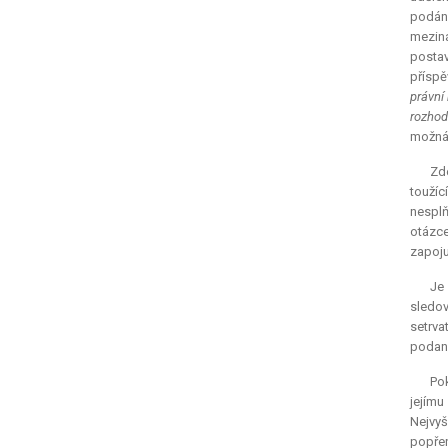
podání
meziná
postav
příspě
právní
rozhod
možná 
Zde
toužíc
nesplň
otázce
zapoju
Je
sledov
setrva
podaný
Pok
jejímu
Nejvyš
popře