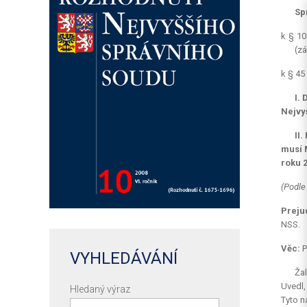
Sp
k § 10
(zá
k § 45
I.
Nejvy
II
musí M
roku 2
(Podle
Preju
NSS.
Věc:
P
VYHLEDÁVÁNÍ
Žal
Uvedl,
Hledaný výraz
Tyto n