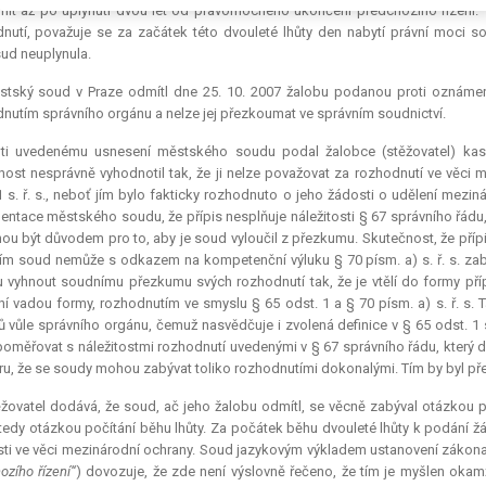
init až po uplynutí dvou let od pravomocného ukončení předchozího řízení.
nutí, považuje se za začátek této dvouleté lhůty den nabytí právní moci s
ud neuplynula.
stský soud v Praze odmítl dne 25. 10. 2007 žalobu podanou proti oznámení 
nutím správního orgánu a nelze jej přezkoumat ve správním soudnictví.
oti uvedenému usnesení městského soudu podal žalobce (stěžovatel) kasa
ost nesprávně vyhodnotil tak, že ji nelze považovat za rozhodnutí ve věci 
1 s. ř. s., neboť jím bylo fakticky rozhodnuto o jeho žádosti o udělení mezi
ntace městského soudu, že přípis nesplňuje náležitosti § 67 správního řádu,
u být důvodem pro to, aby je soud vyloučil z přezkumu. Skutečnost, že příp
jím soud nemůže s odkazem na kompetenční výluku § 70 písm. a) s. ř. s. zab
vyhnout soudnímu přezkumu svých rozhodnutí tak, že je vtělí do formy přípis
í vadou formy, rozhodnutím ve smyslu § 65 odst. 1 a § 70 písm. a) s. ř. s.
ů vůle správního orgánu, čemuž nasvědčuje i zvolená definice v § 65 odst. 1 s.
poměřovat s náležitostmi rozhodnutí uvedenými v § 67 správního řádu, který d
ru, že se soudy mohou zabývat toliko rozhodnutími dokonalými. Tím by byl pře
žovatel dodává, že soud, ač jeho žalobu odmítl, se věcně zabýval otázkou p
 tedy otázkou počítání běhu lhůty. Za počátek běhu dvouleté lhůty k podání
sti ve věci mezinárodní ochrany. Soud jazykovým výkladem ustanovení zákona
ozího řízení“
) dovozuje, že zde není výslovně řečeno, že tím je myšlen okam