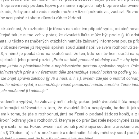
 k opravení vady podání; teprve po marném uplynutí lhůty k opravě stanovené
kladu, že by pro tuto vadu nebylo možno v řízení pokračovat, zastavit. Roz
ise není právě z tohoto důvodu vůbec žádostí.
 skutečnost, že rozhodnutí je třeba v nastoleném případě vydat, ostatně hovoří i
 Stejně tak je nutno vzít v potaz, že dvouletá lhůta může být podle § 10 od
uta. O těchto naznačených otázkách nemůže žalovaný informovat pouze příp
 v obecné rovině již Nejvyšší správní soud učinil např. ve svém rozhodnutí ze 
S, v němž je poukázáno na skutečnost, že ten, kdo se návrhem obrátí na sp
je bránit jeho právní pozici
. „Proto se také procesní předpisy tvoří – aby byla
lyne jistota o předvídatelném a nepřekvapivém postupu správního orgánu. Po
ění tvrzených práv a v návaznosti dále znemožňuje soudní ochranu podle § 65 a n
lze brojit správní žalobou (§ 79 a násl. s. ř. s.), ovšem zde jde o institut ochr
nutí o návrhu vydat, a neumožňuje věcné posouzení nároku samého. Tento insti
, ale současně ji i oddaluje.“
vedeného vyplývá, že žalovaný měl i tehdy, pokud ještě dvouletá lhůta neupl
 informující stěžovatele o tom, že dvouletá lhůta neuplynula, hodnotit jako
em k tomu, že jde o rozhodnutí, jímž se řízení o podané žádosti končí, a
rodní ochrany, jde o rozhodnutí, kterým je do práv žadatele nepochybně zasaž
ným užitá forma. Pokud ovšem rozhodnutí podléhající soudnímu přezkumu exist
í s § 70 písm. a) s. ř. s. nezákonné a odmítnutím žaloby městský soud pochyb
ak jistě neznamená, že by v řízení musel být úspěšný.