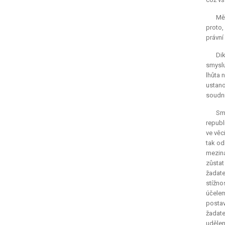
Měs
proto,
právní
Di
smyslu
lhůta 
ustano
soudní
Sm
republ
ve věc
tak od
meziná
zůstat
žadate
stížno
účelem
postav
žadate
udělen