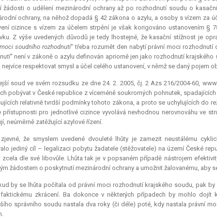
 žádosti o udělení mezinárodní ochrany až po rozhodnutí soudu o kasační st
rodní ochrany, na něhož dopadá § 42 zákona o azylu, a osoby s vízem za úče
ení cizince s vízem za účelem strpění je však korigováno ustanovením § 
vku. Z výše uvedených důvodů je tedy lhostejné, že kasační stížnost je o
 moci soudního rozhodnutí
“ třeba rozumět den nabytí právní moci rozhodnutí 
nutí
“ není v zákoně o azylu definován apriorně jen jako rozhodnutí krajského
nejvíce respektovat smysl a účel celého ustanovení, v němž se daný pojem ob
jší soud ve svém rozsudku ze dne 24. 2. 2005, čj. 2 Azs 216/2004-60, www.
ích pobývat v České republice z víceméně soukromých pohnutek, spadajících
ujících relativně tvrdší podmínky tohoto zákona, a proto se uchylujících do r
 přístupnosti pro jednotlivé cizince vyvolává nevhodnou nerovnováhu ve stru
jí, neúměrně zatěžující azylové řízení.
 zjevné, že smyslem uvedené dvouleté lhůty je zamezit neustálému cykli
alo jediný cíl – legalizaci pobytu žadatele (stěžovatele) na území České rep
t zcela dle své libovůle. Lhůta tak je v popsaném případě nástrojem efektiv
m žádostem o poskytnutí mezinárodní ochrany a umožnit žalovanému, aby se
ud by se lhůta počítala od právní moci rozhodnutí krajského soudu, pak by
 faktickému zkrácení. Ba dokonce v některých případech by mohlo dojít 
šího správního soudu nastala dva roky (či déle) poté, kdy nastala právní mo
n.