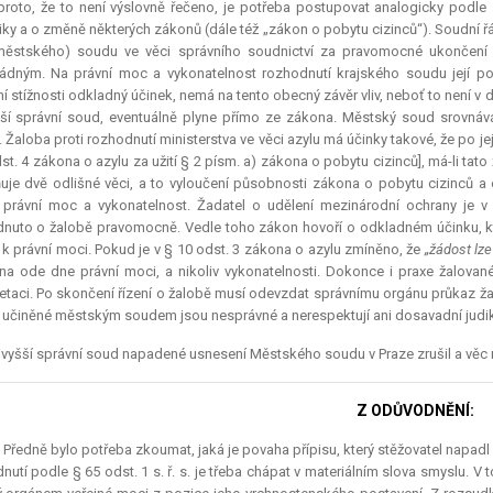
proto, že to není výslovně řečeno, je potřeba postupovat analogicky podl
iky a o změně některých zákonů (dále též „zákon o pobytu cizinců“). Soudní ř
městského) soudu ve věci správního soudnictví za pravomocné ukončení t
dným. Na právní moc a vykonatelnost rozhodnutí krajského soudu její po
í stížnosti odkladný účinek, nemá na tento obecný závěr vliv, neboť to není v
ší správní soud, eventuálně plyne přímo ze zákona. Městský soud srovnáv
. Žaloba proti rozhodnutí ministerstva ve věci azylu má účinky takové, že po
dst. 4 zákona o azylu za užití § 2 písm. a) zákona o pobytu cizinců], má-li ta
je dvě odlišné věci, a to vyloučení působnosti zákona o pobytu cizinců a 
právní moc a vykonatelnost. Žadatel o udělení mezinárodní ochrany je 
nuto o žalobě pravomocně. Vedle toho zákon hovoří o odkladném účinku, kt
v k právní moci. Pokud je v § 10 odst. 3 zákona o azylu zmíněno, že
„žádost lz
na ode dne právní moci, a nikoliv vykonatelnosti. Dokonce i praxe žalované
retaci. Po skončení řízení o žalobě musí odevzdat správnímu orgánu průkaz žada
 učiněné městským soudem jsou nesprávné a nerespektují ani dosavadní judik
vyšší správní soud napadené usnesení Městského soudu v Praze zrušil a věc mu
Z ODŮVODNĚNÍ:
.) Předně bylo potřeba zkoumat, jaká je povaha přípisu, který stěžovatel napadl
nutí podle § 65 odst. 1 s. ř. s. je třeba chápat v materiálním slova smyslu. V 