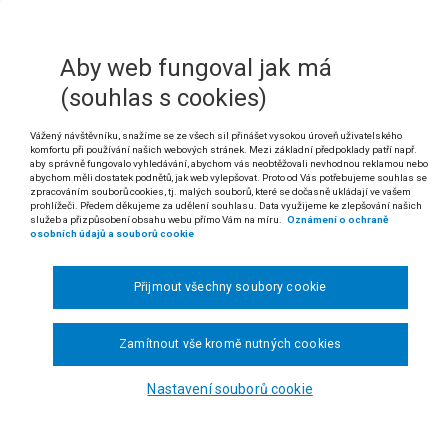
rávní řízení: zjevně právně nepřípustná žádost
 odst. 3 a 4 zákona č. 325/1999 Sb., o azylu a o změně zákona č. 283/1991 S
Aby web fungoval jak má
*)
kon o azylu), ve znění účinném do 27. 12. 2007
(souhlas s cookies)
 odst. 3 a § 66 správního řádu (č. 500/2004 Sb.)
Vážený návštěvníku, snažíme se ze všech sil přinášet vysokou úroveň uživatelského
 Dvouletá lhůta stanovená v § 10 odst. 3 zákona č. 325/1999 Sb., o azyl
komfortu při používání našich webových stránek. Mezi základní předpoklady patří např.
ššího správního soudu ve věci mezinárodní ochrany, pokud byla proti r
aby správně fungovalo vyhledávání, abychom vás neobtěžovali nevhodnou reklamou nebo
abychom měli dostatek podnětů, jak web vylepšovat. Proto od Vás potřebujeme souhlas se
zpracováním souborů cookies, tj. malých souborů, které se dočasně ukládají ve vašem
. I o žádosti o udělení mezinárodní ochrany podané před uplynutím lhůty 
prohlížeči. Předem děkujeme za udělení souhlasu. Data využijeme ke zlepšování našich
inisterstvo vnitra vydat rozhodnutí; nepromine-li lhůtu, řízení zastaví 
služeb a přizpůsobení obsahu webu přímo Vám na míru.
Oznámení o ochraně
osobních údajů a souborů cookie
004).
 rozsudku Nejvyššího správního soudu ze dne 29. 5. 2008, čj. 2 Azs 17/2008-61)
Přijmout všechny soubory cookie
dikatura:
č. 923/2006 Sb. NSS, č. 1046/2007 Sb. NSS, č. 165/2001 Sb. ÚS (sp. 
Zamítnout vše kromě nutných cookies
hung Huu S. (Vietnamská socialistická republika) proti Ministerstvu vnitra o u
Nastavení souborů cookie
obci žalovaný oznámil, že jeho podání označené jako žádost o udělení mez
 že zákon o azylu jednoznačně upravuje nejen podobu a obsah žádosti o uděle
áležitosti jeho podání nesplňovalo. Krom toho žalobce upozornil, že i kdyby