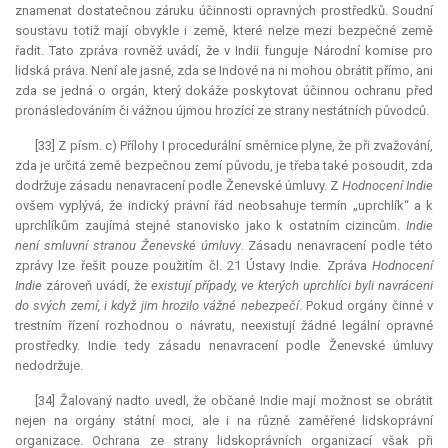
znamenat dostatečnou záruku účinnosti opravných prostředků. Soudní
soustavu totiž mají obvykle i země, které nelze mezi bezpečné země
řadit. Tato zpráva rovněž uvádí, že v Indii funguje Národní komise pro
lidská práva. Není ale jasné, zda se Indové na ni mohou obrátit přímo, ani
zda se jedná o orgán, který dokáže poskytovat účinnou ochranu před
pronásledováním či vážnou újmou hrozící ze strany nestátních původců.
[33] Z písm. c) Přílohy I procedurální směrnice plyne, že při zvažování,
zda je určitá země bezpečnou zemí původu, je třeba také posoudit, zda
dodržuje zásadu nenavracení podle Ženevské úmluvy. Z
Hodnocení Indie
ovšem vyplývá, že indický právní řád neobsahuje termín „uprchlík“ a k
uprchlíkům zaujímá stejné stanovisko jako k ostatním cizincům.
Indie
není smluvní stranou Ženevské úmluvy
. Zásadu nenavracení podle této
zprávy lze řešit pouze použitím čl. 21 Ústavy Indie. Zpráva
Hodnocení
Indie
zároveň uvádí, že
existují případy, ve kterých uprchlíci byli navráceni
do svých zemí, i když jim hrozilo vážné nebezpečí
. Pokud orgány činné v
trestním řízení rozhodnou o návratu, neexistují žádné legální opravné
prostředky. Indie tedy zásadu nenavracení podle Ženevské úmluvy
nedodržuje.
[34] Žalovaný nadto uvedl, že občané Indie mají možnost se obrátit
nejen na orgány státní moci, ale i na různě zaměřené lidskoprávní
organizace. Ochrana ze strany lidskoprávních organizací však při