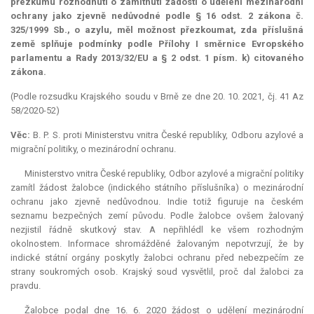
přezkumu rozhodnutí o zamítnutí žádosti o udělení mezinárodní
ochrany jako zjevně nedůvodné podle § 16 odst. 2 zákona č.
325/1999 Sb., o azylu, měl možnost přezkoumat, zda příslušná
země splňuje podmínky podle Přílohy I směrnice Evropského
parlamentu a Rady 2013/32/EU a § 2 odst. 1 písm. k) citovaného
zákona.
(Podle rozsudku Krajského soudu v Brně ze dne 20. 10. 2021, čj. 41 Az
58/2020-52)
Věc:
B. P. S. proti Ministerstvu vnitra České republiky, Odboru azylové a
migrační politiky, o mezinárodní ochranu.
Ministerstvo vnitra České republiky, Odbor azylové a migrační politiky
zamítl žádost žalobce (indického státního příslušníka) o mezinárodní
ochranu jako zjevně nedůvodnou. Indie totiž figuruje na českém
seznamu bezpečných zemí původu. Podle žalobce ovšem žalovaný
nezjistil řádně skutkový stav. A nepřihlédl ke všem rozhodným
okolnostem. Informace shromážděné žalovaným nepotvrzují, že by
indické státní orgány poskytly žalobci ochranu před nebezpečím ze
strany soukromých osob. Krajský soud vysvětlil, proč dal žalobci za
pravdu.
Žalobce podal dne 16. 6. 2020 žádost o udělení mezinárodní