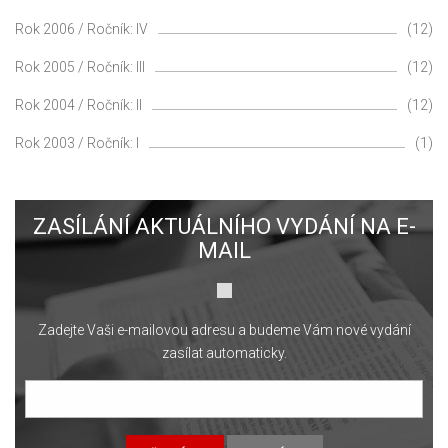
Rok 2006 / Ročník: IV
(12)
Rok 2005 / Ročník: III
(12)
Rok 2004 / Ročník: II
(12)
Rok 2003 / Ročník: I
(1)
ZASÍLÁNÍ AKTUÁLNÍHO VYDÁNÍ NA E-
MAIL
Zadejte Vaši e-mailovou adresu a budeme Vám nové vydání
zasílat automaticky.