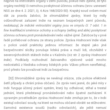
nejprve na vnitrostátní orgány v zemi původu, pokud není zjevné, že tyto
orgány nechtějí či nemohou poskytnout účinnou ochranu (srov. usnesení
NSS ze dne 4. 2. 2021, čj. 6 Azs 168/2020-50). Krajský soud ovšem musí
dát za pravdu žalobci, že
shromážděné zprávy
, které by měly
odůvodňovat zařazení Indie na seznam bezpečných zemí původu,
nedokazují, že indické vnitrostátní orgány jsou ve smyslu čl. 7 odst. 1
in
fine
kvalifikační směrnice ochotny a schopny (willing and able) poskytovat
účinnou ochranu proti pronásledování nebo vážné újmě.
Žalobce by v prvé
řadě potřeboval ochranu ze strany policie. Zpráva
Hodnocení Indie
však
o policii uvádí prakticky jedinou informaci: že stejně jako jiné
bezpečnostní složky porušuje lidská práva a mučí lidi, obzvláště v
severovýchodních státech Indie a v Kašmíru (viz str. 2 zprávy
Hodnocení
Indie
). Podklady rozhodnutí žalovaného výslovně uvádí mnoho
nedostatků z hlediska ochrany lidských práv. Vůbec přitom nereflektují,
proč přesto lze považovat Indii za bezpečnou.
[32] Shromážděné zprávy se nevěnují otázce, zda policie efektivně
šetří případy a chrání práva občanů. Ze zpráv není jasné, do jaké míry v
Indii funguje účinný právní systém, který by odhaloval, stíhal a trestal
jednání, která představují pronásledování nebo špatné zacházení. K
opravným prostředkům zpráva
Hodnocení Indie
zmiňuje jen to, že v Indii
existují odvolací soudy, na které se mohou občané obrátit se stížnostmi.
Samotná existence soudů (nadto odvolacích), ale ještě nemusí