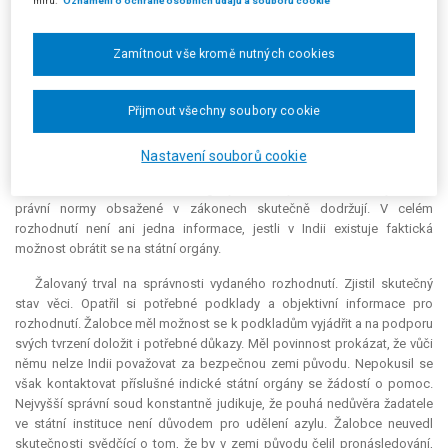
míru.
Oznámení o ochraně osobních údajů a souborů cookie
ochranu poskytnout, je na místě, aby správní orgán toto tvrzení zvážil a
případně vyvrátil na základě dostatečně zjištěného skutkového stavu, tj.
relevantních informací a zpráv o zemi původu. Žalobce uvedl, že své
Zamítnout vše kromě nutných cookies
povinnosti tvrzení dostál. Žalovaný však své povinnosti nesplnil.
Z informací shromážděných žalovaným nešlo potvrdit, že indické
Přijmout všechny soubory cookie
státní orgány opravdu fungují tak, aby mu dokázaly pomoc poskytnout.
Pokud žalovaný uvedl, že Indie ratifikovala a dodržuje mezinárodní
Nastavení souborů cookie
smlouvy, nemá to význam pro posouzení, jestli zde existuje reálná
možnost obrátit se na státní orgány. Žalovaný měl zkoumat, jestli se
právní normy obsažené v zákonech skutečně dodržují. V celém
rozhodnutí není ani jedna informace, jestli v Indii existuje faktická
možnost obrátit se na státní orgány.
Žalovaný trval na správnosti vydaného rozhodnutí. Zjistil skutečný
stav věci. Opatřil si potřebné podklady a objektivní informace pro
rozhodnutí. Žalobce měl možnost se k podkladům vyjádřit a na podporu
svých tvrzení doložit i potřebné důkazy. Měl povinnost prokázat, že vůči
němu nelze Indii považovat za bezpečnou zemi původu. Nepokusil se
však kontaktovat příslušné indické státní orgány se žádostí o pomoc.
Nejvyšší správní soud konstantně judikuje, že pouhá nedůvěra žadatele
ve státní instituce není důvodem pro udělení azylu. Žalobce neuvedl
skutečnosti svědčící o tom, že by v zemi původu čelil pronásledování,