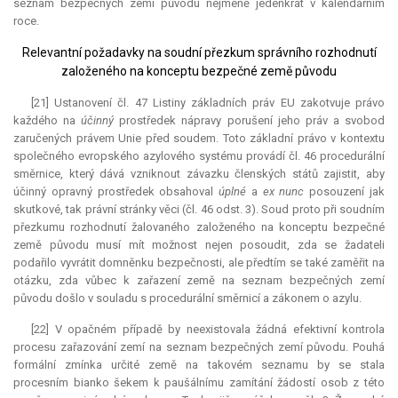
seznam bezpečných zemí původu nejméně jedenkrát v kalendářním
roce.
Relevantní požadavky na soudní přezkum správního rozhodnutí
založeného na konceptu bezpečné země původu
[21] Ustanovení čl. 47 Listiny základních práv EU zakotvuje právo
každého na
účinný
prostředek nápravy porušení jeho práv a svobod
zaručených právem Unie před soudem. Toto základní právo v kontextu
společného evropského azylového systému provádí čl. 46 procedurální
směrnice, který dává vzniknout závazku členských států zajistit, aby
účinný opravný prostředek obsahoval
úplné
a
ex nunc
posouzení jak
skutkové, tak právní stránky věci (čl. 46 odst. 3). Soud proto při soudním
přezkumu rozhodnutí žalovaného založeného na konceptu bezpečné
země původu musí mít možnost nejen posoudit, zda se žadateli
podařilo vyvrátit domněnku bezpečnosti, ale předtím se také zaměřit na
otázku, zda vůbec k zařazení země na seznam bezpečných zemí
původu došlo v souladu s procedurální směrnicí a zákonem o azylu.
[22] V opačném případě by neexistovala žádná efektivní kontrola
procesu zařazování zemí na seznam bezpečných zemí původu. Pouhá
formální zmínka určité země na takovém seznamu by se stala
procesním bianko šekem k paušálnímu zamítání žádostí osob z této