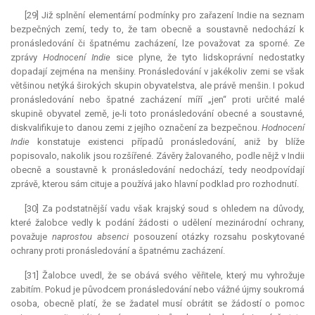
[29] Již splnění elementární podmínky pro zařazení Indie na seznam
bezpečných zemí, tedy to, že tam obecně a soustavně nedochází k
pronásledování či špatnému zacházení, lze považovat za sporné. Ze
zprávy
Hodnocení Indie
sice plyne, že tyto lidskoprávní nedostatky
dopadají zejména na menšiny. Pronásledování v jakékoliv zemi se však
většinou netýká širokých skupin obyvatelstva, ale právě menšin. I pokud
pronásledování nebo špatné zacházení míří „jen“ proti určité malé
skupině obyvatel země, je-li toto pronásledování obecné a soustavné,
diskvalifikuje to danou zemi z jejího označení za bezpečnou.
Hodnocení
Indie
konstatuje existenci případů pronásledování, aniž by blíže
popisovalo, nakolik jsou rozšířené. Závěry žalovaného, podle nějž v Indii
obecně a soustavně k pronásledování nedochází, tedy neodpovídají
zprávě, kterou sám cituje a používá jako hlavní podklad pro rozhodnutí.
[30] Za podstatnější vadu však krajský soud s ohledem na důvody,
které žalobce vedly k podání žádosti o udělení mezinárodní ochrany,
považuje
naprostou absenci
posouzení otázky rozsahu poskytované
ochrany proti pronásledování a špatnému zacházení.
[31] Žalobce uvedl, že se obává svého věřitele, který mu vyhrožuje
zabitím. Pokud je původcem pronásledování nebo vážné újmy soukromá
osoba, obecně platí, že se žadatel musí obrátit se žádostí o pomoc