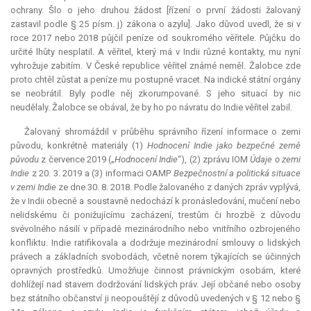
ochrany. Šlo o jeho druhou žádost [řízení o první žádosti žalovaný
zastavil podle § 25 písm. j) zákona o azylu]. Jako důvod uvedl, že si v
roce 2017 nebo 2018 půjčil peníze od soukromého věřitele. Půjčku do
určité lhůty nesplatil. A věřitel, který má v Indii různé kontakty, mu nyní
vyhrožuje zabitím. V České republice věřitel známé neměl. Žalobce zde
proto chtěl zůstat a peníze mu postupně vracet. Na indické státní orgány
se neobrátil. Byly podle něj zkorumpované. S jeho situací by nic
neudělaly. Žalobce se obával, že by ho po návratu do Indie věřitel zabil.
Žalovaný shromáždil v průběhu správního řízení informace o zemi
původu, konkrétně materiály (1)
Hodnocení Indie jako bezpečné země
původu
z července 2019 („
Hodnocení Indie
“), (2) zprávu IOM
Údaje o zemi
Indie
z 20. 3. 2019 a (3) informaci OAMP
Bezpečnostní a politická situace
v zemi Indie
ze dne 30. 8. 2018. Podle žalovaného z daných zpráv vyplývá,
že v Indii obecně a soustavně nedochází k pronásledování, mučení nebo
nelidskému či ponižujícímu zacházení, trestům či hrozbě z důvodu
svévolného násilí v případě mezinárodního nebo vnitřního ozbrojeného
konfliktu. Indie ratifikovala a dodržuje mezinárodní smlouvy o lidských
právech a základních svobodách, včetně norem týkajících se účinných
opravných prostředků. Umožňuje činnost právnickým osobám, které
dohlížejí nad stavem dodržování lidských práv. Její občané nebo osoby
bez státního občanství ji neopouštějí z důvodů uvedených v § 12 nebo §