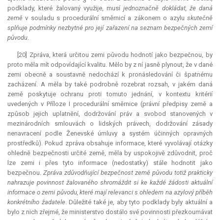
podklady, které žalovaný využije, musí
jednoznačně dokládat, že daná
země
v souladu s procedurální směrnicí a zákonem o azylu
skutečně
splňuje podmínky nezbytné pro její zařazení na seznam bezpečných zemí
původu
.
[20] Zpráva, která určitou zemi původu hodnotí jako bezpečnou, by
proto měla mít odpovídající kvalitu. Mělo by z ní jasně plynout, že v dané
zemi obecně a soustavně nedochází k pronásledování či špatnému
zacházení. A měla by také podrobně rozebrat rozsah, v jakém daná
země poskytuje ochranu proti tomuto jednání, v kontextu kritérií
uvedených v Příloze I procedurální směrnice (právní předpisy země a
způsob jejich uplatnění, dodržování práv a svobod stanovených v
mezinárodních smlouvách o lidských právech, dodržování zásady
nenavracení podle Ženevské úmluvy a systém účinných opravných
prostředků). Pokud zpráva obsahuje informace, které vyvolávají otázky
ohledně bezpečnosti určité země, měla by uspokojivě zdůvodnit, proč
lze zemi i přes tyto informace (nedostatky) stále hodnotit jako
bezpečnou.
Zpráva zdůvodňující bezpečnost země původu totiž prakticky
nahrazuje povinnost žalovaného shromáždit si ke každé žádosti aktuální
informace o zemi původu, které mají relevanci s ohledem na azylový příběh
konkrétního žadatele
. Důležité také je, aby tyto podklady byly aktuální a
bylo z nich zřejmé, že ministerstvo dostálo své povinnosti přezkoumávat