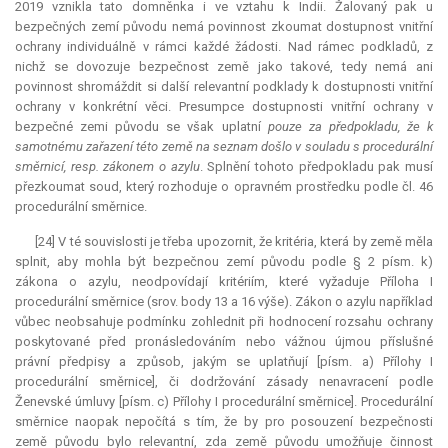
2019 vznikla tato domněnka i ve vztahu k Indii. Žalovaný pak u
bezpečných zemí původu nemá povinnost zkoumat dostupnost vnitřní
ochrany individuálně v rámci každé žádosti. Nad rámec podkladů, z
nichž se dovozuje bezpečnost země jako takové, tedy nemá ani
povinnost shromáždit si další
relevantní
podklady k dostupnosti vnitřní
ochrany v konkrétní věci.
Presumpce
dostupnosti vnitřní ochrany v
bezpečné zemi původu se však uplatní
pouze za předpokladu, že k
samotnému zařazení této země na seznam došlo v souladu s procedurální
směrnicí, resp. zákonem o azylu
. Splnění tohoto předpokladu pak musí
přezkoumat soud, který rozhoduje o opravném prostředku podle čl. 46
procedurální směrnice.
[24] V té souvislosti je třeba upozornit, že kritéria, která by země měla
splnit, aby mohla být bezpečnou zemí původu podle § 2 písm. k)
zákona o azylu, neodpovídají kritériím, které vyžaduje Příloha I
procedurální směrnice (srov. body 13 a 16 výše). Zákon o azylu například
vůbec neobsahuje podmínku zohlednit při hodnocení rozsahu ochrany
poskytované před pronásledováním nebo vážnou újmou příslušné
právní předpisy a způsob, jakým se uplatňují [písm. a) Přílohy I
procedurální směrnice], či dodržování zásady nenavracení podle
Ženevské úmluvy [písm. c) Přílohy I procedurální směrnice]. Procedurální
směrnice naopak nepočítá s tím, že by pro posouzení bezpečnosti
země původu bylo
relevantní
, zda země původu umožňuje činnost