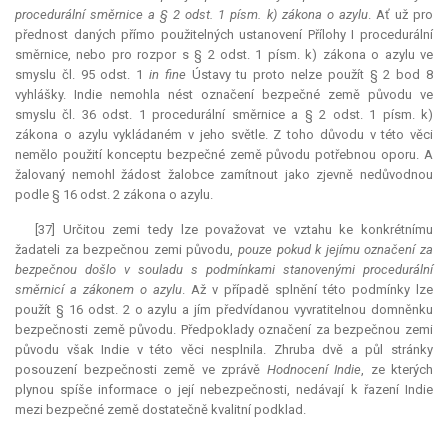
procedurální směrnice a § 2 odst. 1 písm. k) zákona o azylu
. Ať už pro
přednost daných přímo použitelných ustanovení Přílohy I procedurální
směrnice, nebo pro rozpor s § 2 odst. 1 písm. k) zákona o azylu ve
smyslu čl. 95 odst. 1
in fine
Ústavy tu proto nelze použít § 2 bod 8
vyhlášky. Indie nemohla nést označení bezpečné země původu ve
smyslu čl. 36 odst. 1 procedurální směrnice a § 2 odst. 1 písm. k)
zákona o azylu vykládaném v jeho světle. Z toho důvodu v této věci
nemělo použití konceptu bezpečné země původu potřebnou oporu. A
žalovaný nemohl žádost žalobce zamítnout jako zjevně nedůvodnou
podle § 16 odst. 2 zákona o azylu.
[37] Určitou zemi tedy lze považovat ve vztahu ke konkrétnímu
žadateli za bezpečnou zemi původu,
pouze pokud k jejímu označení za
bezpečnou došlo v souladu s podmínkami stanovenými procedurální
směrnicí a zákonem o azylu
. Až v případě splnění této podmínky lze
použít § 16 odst. 2 o azylu a jím předvídanou vyvratitelnou domněnku
bezpečnosti země původu. Předpoklady označení za bezpečnou zemi
původu však Indie v této věci nesplnila. Zhruba dvě a půl stránky
posouzení bezpečnosti země ve zprávě
Hodnocení Indie
, ze kterých
plynou spíše informace o její nebezpečnosti, nedávají k řazení Indie
mezi bezpečné země dostatečně kvalitní podklad.