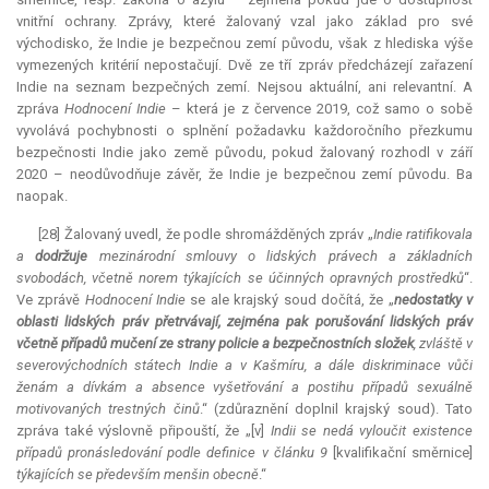
vnitřní ochrany. Zprávy, které žalovaný vzal jako základ pro své
východisko, že Indie je bezpečnou zemí původu, však z hlediska výše
vymezených kritérií nepostačují. Dvě ze tří zpráv předcházejí zařazení
Indie na seznam bezpečných zemí. Nejsou aktuální, ani
relevantní
. A
zpráva
Hodnocení Indie
– která je z července 2019, což samo o sobě
vyvolává pochybnosti o splnění požadavku každoročního přezkumu
bezpečnosti Indie jako země původu, pokud žalovaný rozhodl v září
2020 – neodůvodňuje závěr, že Indie je bezpečnou zemí původu. Ba
naopak.
[28] Žalovaný uvedl, že podle shromážděných zpráv „
Indie ratifikovala
a
dodržuje
mezinárodní smlouvy o lidských právech a základních
svobodách, včetně norem týkajících se účinných opravných prostředků
“.
Ve zprávě
Hodnocení Indie
se ale krajský soud dočítá, že „
nedostatky v
oblasti lidských práv přetrvávají, zejména pak porušování lidských práv
včetně případů mučení ze strany policie a bezpečnostních složek
, zvláště v
severovýchodních státech Indie a v Kašmíru, a dále diskriminace vůči
ženám a dívkám a absence vyšetřování a postihu případů sexuálně
motivovaných trestných činů
.“ (zdůraznění doplnil krajský soud). Tato
zpráva také výslovně připouští, že „[v]
Indii se nedá vyloučit existence
případů pronásledování podle definice v článku 9
[kvalifikační směrnice]
týkajících se především menšin obecně
.“