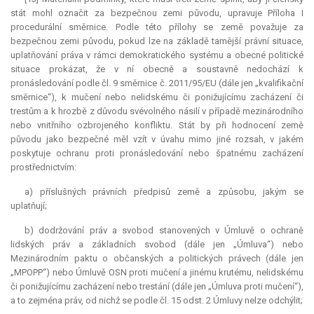
stát mohl označit za bezpečnou zemi původu, upravuje Příloha I
procedurální směrnice. Podle této přílohy se země považuje za
bezpečnou zemi původu, pokud lze na základě tamější právní situace,
uplatňování práva v rámci demokratického systému a obecné politické
situace prokázat, že v ní obecně a soustavně nedochází k
pronásledování podle čl. 9 směrnice č. 2011/95/EU (dále jen „kvalifikační
směrnice“), k mučení nebo nelidskému či ponižujícímu zacházení či
trestům a k hrozbě z důvodu svévolného násilí v případě mezinárodního
nebo vnitřního ozbrojeného konfliktu. Stát by při hodnocení země
původu jako bezpečné měl vzít v úvahu mimo jiné rozsah, v jakém
poskytuje ochranu proti pronásledování nebo špatnému zacházení
prostřednictvím:
a) příslušných právních předpisů země a způsobu, jakým se
uplatňují;
b) dodržování práv a svobod stanovených v Úmluvě o ochraně
lidských práv a základních svobod (dále jen „Úmluva“) nebo
Mezinárodním paktu o občanských a politických právech (dále jen
„MPOPP“) nebo Úmluvě OSN proti mučení a jinému krutému, nelidskému
či ponižujícímu zacházení nebo trestání (dále jen „Úmluva proti mučení“),
a to zejména práv, od nichž se podle čl. 15 odst. 2 Úmluvy nelze odchýlit;