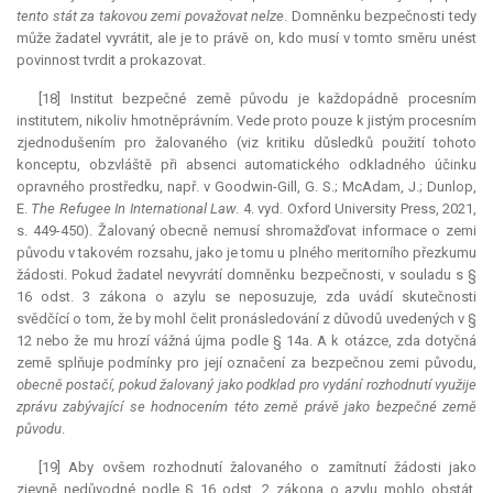
tento stát za takovou zemi považovat nelze
. Domněnku bezpečnosti tedy
může žadatel vyvrátit, ale je to právě on, kdo musí v tomto směru unést
povinnost tvrdit a prokazovat.
[18] Institut bezpečné země původu je každopádně procesním
institutem, nikoliv hmotněprávním. Vede proto pouze k jistým procesním
zjednodušením pro žalovaného (viz kritiku důsledků použití tohoto
konceptu, obzvláště při absenci automatického odkladného účinku
opravného prostředku, např. v Goodwin-Gill, G. S.; McAdam, J.; Dunlop,
E.
The Refugee In International Law
. 4. vyd. Oxford University Press, 2021,
s. 449-450). Žalovaný obecně nemusí shromažďovat informace o zemi
původu v takovém rozsahu, jako je tomu u plného meritorního přezkumu
žádosti. Pokud žadatel nevyvrátí domněnku bezpečnosti, v souladu s §
16 odst. 3 zákona o azylu se neposuzuje, zda uvádí skutečnosti
svědčící o tom, že by mohl čelit pronásledování z důvodů uvedených v §
12 nebo že mu hrozí vážná újma podle § 14a. A k otázce, zda dotyčná
země splňuje podmínky pro její označení za bezpečnou zemi původu,
obecně postačí, pokud žalovaný jako podklad pro vydání rozhodnutí využije
zprávu zabývající se hodnocením této země právě jako bezpečné země
původu
.
[19] Aby ovšem rozhodnutí žalovaného o zamítnutí žádosti jako
zjevně nedůvodné podle § 16 odst. 2 zákona o azylu mohlo obstát,