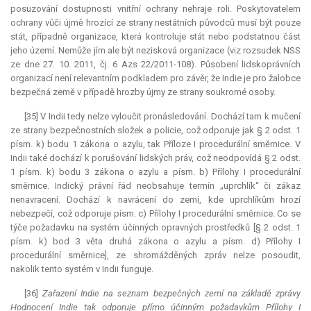
posuzování dostupnosti vnitřní ochrany nehraje roli. Poskytovatelem
ochrany vůči újmě hrozící ze strany nestátních původců musí být pouze
stát, případně organizace, která kontroluje stát nebo podstatnou část
jeho území. Nemůže jím ale být nezisková organizace (viz rozsudek NSS
ze dne 27. 10. 2011, čj. 6 Azs 22/2011-108). Působení lidskoprávních
organizací není relevantním podkladem pro závěr, že Indie je pro žalobce
bezpečná země v případě hrozby újmy ze strany soukromé osoby.
[35] V Indii tedy nelze vyloučit pronásledování. Dochází tam k mučení
ze strany bezpečnostních složek a policie, což odporuje jak § 2 odst. 1
písm. k) bodu 1 zákona o azylu, tak Příloze I procedurální směrnice. V
Indii také dochází k porušování lidských práv, což neodpovídá § 2 odst.
1 písm. k) bodu 3 zákona o azylu a písm. b) Přílohy I procedurální
směrnice. Indický právní řád neobsahuje termín „uprchlík“ či zákaz
nenavracení. Dochází k navrácení do zemí, kde uprchlíkům hrozí
nebezpečí, což odporuje písm. c) Přílohy I procedurální směrnice. Co se
týče požadavku na systém účinných opravných prostředků [§ 2 odst. 1
písm. k) bod 3 věta druhá zákona o azylu a písm. d) Přílohy I
procedurální směrnice], ze shromážděných zpráv nelze posoudit,
nakolik tento systém v Indii funguje.
[36]
Zařazení Indie na seznam bezpečných zemí na základě zprávy
Hodnocení Indie tak odporuje přímo účinným požadavkům Přílohy I