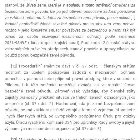
stanoví, že „[t]
řetí zemi, která je
v souladu s touto směrnicí
označena za
bezpečnou zemi původu, lze po jednotlivém posouzení žádosti považovat
ve vztahu k určitému žadateli za bezpečnou zemi původu, pouze pokud
[…]
žadatel nepředložil žádné závažné důvody pro to, aby tuto zemi nebylo
možno v jeho konkrétní situaci považovat za bezpečnou a mohl tak být
uznán za osobu požívající mezinárodní ochrany podle směrnice
2011/95/EU
“ (důraz doplnil krajský soud). Podle odst. 2 členské státy ve
vnitrostátních právních předpisech stanoví pravidla a úpravy týkající se
použití pojmu bezpečné země původu.
[12] Procedurální směrnice dává v čl. 37 odst. 1 členským státům
možnost za účelem posuzování žádostí o mezinárodní ochranu
ponechat v platnosti nebo přijmout právní předpisy, které v souladu s
Přílohou I k této směrnici umožňují označit na vnitrostátní úrovni
bezpečné země původu. Zároveň však vyžaduje, aby členské státy
zajistily
pravidelný přezkum
situace ve třetích zemích označených jako
bezpečné (čl. 37 odst. 2). Hodnocení, zda je země bezpečnou zemí
původu, se má zakládat na řadě zdrojů informací, zejména informací z
jiných členských států, od Evropského podpůrného úřadu pro otázky
azylu, Úřadu vysokého komisaře OSN pro uprchlíky, Rady Evropy a jiných
významných mezinárodních organizací (čl. 37 odst. 3).
[13] Materiální podmínky, které musí třetí země splnit, aby ji členský