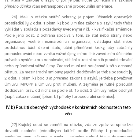
Ta, která v zákoně o azylu chybí, je pak nutné zohlednit na základě
přímého účinku
včas netransponované procedurální směrnice.
[26] Jde-li o otázku vnitřní ochrany, je pojem účinných opravných
prostředků [§ 2 odst. 1 písm. k) bod 3
in fine
zákona o azylu] tedy třeba
vykládat v souladu s požadavky uvedenými v čl. 7 kvalifikační směrnice.
Podle jeho odst. 2 ochrana spočívá v tom, že stát nebo strany nebo
organizace, včetně mezinárodních organizací, ovládající stát nebo
podstatnou část území státu, učiní přiměřené kroky, aby zabránily
pronásledování nebo vzniku vážné újmy, mimo jiné zavedením účinného
právního systému pro odhalování, stíhání a trestní postih pronásledování
nebo způsobení vážné újmy. Žadatel musí mít současně k této ochraně
přístup. Za mezinárodní smlouvy, jejichž dodržování je třeba posoudit [§
2 odst. 1 písm. k) bod 3
in principio
zákona o azylu], je třeba považovat
Úmluvu, MPOPP a Úmluvu proti mučení. A zejména je nutné posoudit
dodržování práv, od nichž se podle čl. 15 odst. 2 Úmluvy nelze odchýlit
(např. zákaz mučení) [písm. b) přílohy I procedurální směrnice].
IV. b) Použití obecných východisek v konkrétních okolnostech této
věci
[27] Krajský soud se zaměřil na otázku, zda ze zpráv ve spise lze
dovodit naplnění jednotlivých kritérií podle Přílohy I procedurální
směrnice, resp. zákona o azylu – zejména pokud jde o dostupnost