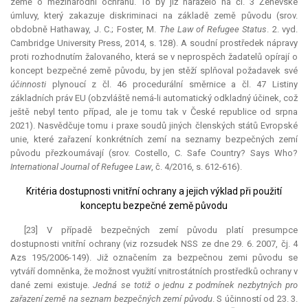
země o mezinárodní ochranu. To by již naráželo na čl. 3 Ženevské
úmluvy, který zakazuje diskriminaci na základě země původu (srov.
obdobně Hathaway, J. C.; Foster, M.
The Law of Refugee
Status
. 2. vyd.
Cambridge University Press, 2014, s. 128). A soudní prostředek nápravy
proti rozhodnutím žalovaného, která se v neprospěch žadatelů opírají o
koncept bezpečné země původu, by jen stěží splňoval požadavek své
účinnosti
plynoucí z čl. 46 procedurální směrnice a čl. 47 Listiny
základních práv EU (obzvláště nemá-li automatický odkladný účinek, což
ještě nebyl tento případ, ale je tomu tak v České republice od srpna
2021). Nasvědčuje tomu i praxe soudů jiných členských států Evropské
unie, které zařazení konkrétních zemí na seznamy bezpečných zemí
původu přezkoumávají (srov. Costello, C. Safe Country? Says Who?
International Journal of Refugee Law
, č. 4/2016, s. 612-616).
Kritéria dostupnosti vnitřní ochrany a jejich výklad při použití
konceptu bezpečné země původu
[23] V případě bezpečných zemí původu platí
presumpce
dostupnosti vnitřní ochrany (viz rozsudek NSS ze dne 29. 6. 2007, čj. 4
Azs 195/2006-149). Již označením za bezpečnou zemi původu se
vytváří domněnka, že možnost využití vnitrostátních prostředků ochrany v
dané zemi existuje.
Jedná se totiž o jednu z podmínek nezbytných pro
zařazení země na seznam bezpečných zemí původu
. S účinností od 23. 3.