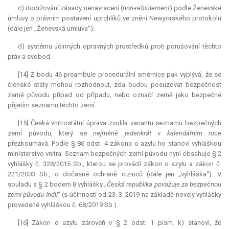
c) dodržování zásady nenavracení (
non
-refoulement
) podle Ženevské
úmluvy o právním postavení uprchlíků ve znění Newyorského protokolu
(dále jen „Ženevská úmluva“);
d) systému účinných opravných prostředků proti porušování těchto
práv a svobod.
[14] Z bodu 46 preambule procedurální směrnice pak vyplývá, že se
členské státy mohou rozhodnout, zda budou posuzovat bezpečnost
země původu případ od případu, nebo označí země jako bezpečné
přijetím seznamu těchto zemí.
[15] Česká vnitrostátní úprava zvolila variantu seznamu bezpečných
zemí původu, který se
nejméně jedenkrát v kalendářním roce
přezkoumává. Podle § 86 odst. 4 zákona o azylu ho stanoví vyhláškou
ministerstvo vnitra. Seznam bezpečných zemí původu nyní obsahuje § 2
vyhlášky č. 328/2015 Sb., kterou se provádí zákon o azylu a zákon č.
221/2003 Sb., o dočasné ochraně cizinců (dále jen „vyhláška“). V
souladu s § 2 bodem 8 vyhlášky „
Česká republika považuje za bezpečnou
zemi původu Indii
“ (s účinností od 23. 3. 2019 na základě novely vyhlášky
provedené vyhláškou č. 68/2019 Sb.).
[16] Zákon o azylu zároveň v § 2 odst. 1 písm. k) stanoví, že