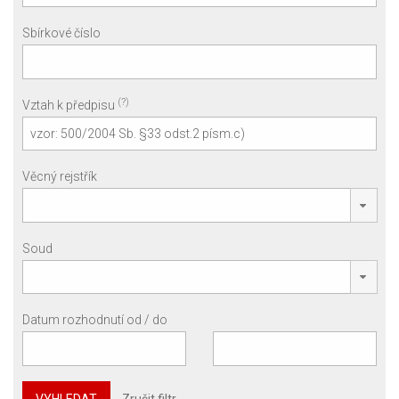
Sbírkové číslo
(?)
Vztah k předpisu
Věcný rejstřík
Soud
Datum rozhodnutí od / do
VYHLEDAT
Zrušit filtr