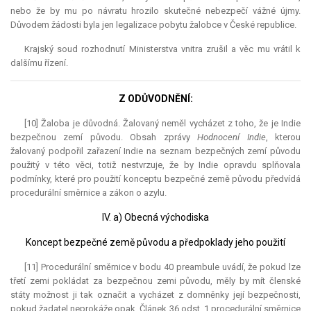
nebo že by mu po návratu hrozilo skutečné nebezpečí vážné újmy.
Důvodem žádosti byla jen legalizace pobytu žalobce v České republice.
Krajský soud rozhodnutí Ministerstva vnitra zrušil a věc mu vrátil k
dalšímu řízení.
Z ODŮVODNĚNÍ:
[10] Žaloba je důvodná. Žalovaný neměl vycházet z toho, že je Indie
bezpečnou zemí původu. Obsah zprávy
Hodnocení Indie
, kterou
žalovaný podpořil zařazení Indie na seznam bezpečných zemí původu
použitý v této věci, totiž nestvrzuje, že by Indie opravdu splňovala
podmínky, které pro použití konceptu bezpečné země původu předvídá
procedurální směrnice a zákon o azylu.
IV. a) Obecná východiska
Koncept bezpečné země původu a předpoklady jeho použití
[11] Procedurální směrnice v bodu 40 preambule uvádí, že pokud lze
třetí zemi pokládat za bezpečnou zemi původu, měly by mít členské
státy možnost ji tak označit a vycházet z domněnky její bezpečnosti,
pokud žadatel neprokáže opak. Článek 36 odst. 1 procedurální směrnice