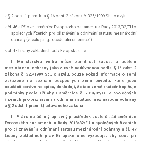
k § 2 odst. 1 písm. k) a § 16 odst. 2 zákona č. 325/1999 Sb., o azylu
k čl. 46 a Příloze I směrnice Evropského parlamentu a Rady 2013/32/EU o
společných řízeních pro přiznávání a odnímání statusu mezinárodní
ochrany (v textu jen „procedurální směrnice“)
k čl. 47 Listiny základních práv Evropské unie
I. Ministerstvo vnitra může zamítnout žádost o udělení
mezinárodní ochrany jako zjevně nedůvodnou podle § 16 odst. 2
zákona č. 325/1999 Sb., o azylu, pouze pokud informace o zemi
zařazené na seznam bezpečných zemí původu, které jsou
součástí správního spisu, dokládají, že tato země skutečně splňuje
podmínky podle Přílohy I směrnice č. 2013/32/EU o společných
řízeních pro přiznávání a odnímání statusu mezinárodní ochrany
a § 2 odst. 1 písm. k) citovaného zákona.
II. Právo na účinný opravný prostředek podle čl. 46 směrnice
Evropského parlamentu a Rady 2013/32/EU o společných řízeních
pro přiznávání a odnímání statusu mezinárodní ochrany a čl. 47
Listiny základních práv Evropské unie vyžaduje, aby soud při