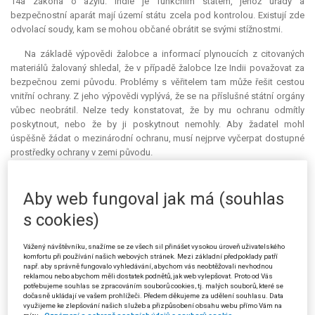
14a zákona o azylu. Indie je funkčním státem, jehož úřady a
bezpečnostní aparát mají území státu zcela pod kontrolou. Existují zde
odvolací soudy, kam se mohou občané obrátit se svými stížnostmi.
Na základě výpovědi žalobce a informací plynoucích z citovaných
materiálů žalovaný shledal, že v případě žalobce lze Indii považovat za
bezpečnou zemi původu. Problémy s věřitelem tam může řešit cestou
vnitřní ochrany. Z jeho výpovědi vyplývá, že se na příslušné státní orgány
vůbec neobrátil. Nelze tedy konstatovat, že by mu ochranu odmítly
poskytnout, nebo že by ji poskytnout nemohly. Aby žadatel mohl
úspěšně žádat o mezinárodní ochranu, musí nejprve vyčerpat dostupné
prostředky ochrany v zemi původu.
Žalovaný proto shledal naplnění podmínek pro použití § 16 odst. 2
zákona o azylu. Rozhodnutím ze dne 7. 9. 2020 („rozhodnutí
Aby web fungoval jak má (souhlas
žalovaného“) zamítl žádost žalobce jako zjevně nedůvodnou.
s cookies)
Žalobce namítal, že žalovaný řádně nezjistil skutkový stav. Nepřihlédl
ke všem skutkovým okolnostem. Podle žalobce chyběly vazby mezi
Vážený návštěvníku, snažíme se ze všech sil přinášet vysokou úroveň uživatelského
komfortu při používání našich webových stránek. Mezi základní předpoklady patří
rozhodnutím a jeho podklady.
např. aby správně fungovalo vyhledávání, abychom vás neobtěžovali nevhodnou
reklamou nebo abychom měli dostatek podnětů, jak web vylepšovat. Proto od Vás
Žalobce citoval judikaturu Nejvyššího správního soudu, podle které
potřebujeme souhlas se zpracováním souborů cookies, tj. malých souborů, které se
nelze vždy trvat na tom, aby žadatel usiloval o ochranu v zemi původu.
dočasně ukládají ve vašem prohlížeči. Předem děkujeme za udělení souhlasu. Data
využijeme ke zlepšování našich služeb a přizpůsobení obsahu webu přímo Vám na
Pokud žadatel tvrdil, že by mu jeho vlastní země nemohla nebo nechtěla