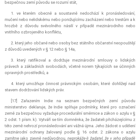
bezpečnou zemí původu se rozumí stát,
1. ve kterém obecně a soustavně nedochází k pronásledování,
mučení nebo nelidskému nebo ponižujícímu zacházení nebo trestům a k
hrozbě z důvodu svévolného násilí v případě mezinárodního nebo
vnitřního ozbrojeného konfliktu,
2. který jeho občané nebo osoby bez státního občanství neopouštějí
z důvodů uvedených v § 12 nebo § 14a,
3. který ratifikoval a dodržuje mezinárodní smlouvy o lidských
právech a základních svobodách, včetně norem týkajících se účinných
opravných prostředků, a
4. který umožňuje činnost právnickým osobám, které dohlížejí nad
stavem dodržování lidských práv.
[17] Zařazením Indie na seznam bezpečných zemí původu
ministerstvo deklaruje, že Indie splňuje podmínky, které pro označení
země za bezpečnou vyžaduje procedurální směrnice a zákon o azylu v §
2 odst. 1 písm. k). Vytváří se tím domněnka, že žadateli přicházejícímu z
této země nehrozí pronásledování ani vážná újma. Jeho žádost o udělení
mezinárodní ochrany žalovaný podle § 16 odst. 2 zákona o azylu
zamítne jako zjevně nedůvodnou,
neprokáže-li žadatel, že v jeho případě