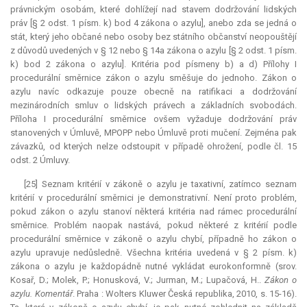
právnickým osobám, které dohlížejí nad stavem dodržování lidských
práv [§ 2 odst. 1 písm. k) bod 4 zákona o azylu], anebo zda se jedná o
stát, který jeho občané nebo osoby bez státního občanství neopouštějí
z důvodů uvedených v § 12 nebo § 14a zákona o azylu [§ 2 odst. 1 písm.
k) bod 2 zákona o azylu]. Kritéria pod písmeny b) a d) Přílohy I
procedurální směrnice zákon o azylu směšuje do jednoho. Zákon o
azylu navíc odkazuje pouze obecně na ratifikaci a dodržování
mezinárodních smluv o lidských právech a základních svobodách.
Příloha I procedurální směrnice ovšem vyžaduje dodržování práv
stanovených v Úmluvě, MPOPP nebo Úmluvě proti mučení. Zejména pak
závazků, od kterých nelze odstoupit v případě ohrožení, podle čl. 15
odst. 2 Úmluvy.
[25] Seznam kritérií v zákoně o azylu je
taxativní
, zatímco seznam
kritérií v procedurální směrnici je demonstrativní. Není proto problém,
pokud zákon o azylu stanoví některá kritéria nad rámec procedurální
směrnice. Problém naopak nastává, pokud některé z kritérií podle
procedurální směrnice v zákoně o azylu chybí, případně ho zákon o
azylu upravuje nedůsledně. Všechna kritéria uvedená v § 2 písm. k)
zákona o azylu je každopádně nutné vykládat eurokonformně (srov.
Kosař, D.; Molek, P.; Honusková, V.; Jurman, M.; Lupačová, H..
Zákon o
azylu. Komentář
. Praha : Wolters Kluwer Česká republika, 2010, s. 15-16).