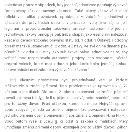
uplatňovat pouze v případech, kdy jednání jednotlivce porušuje výslovně
formulovaný zákaz upravený zákonem. Také takový zákaz však musí
reflektovat toliko požadavek spočívající v zabránění jednotlivci v
zásazích do práv třetích osob a v prosazení veřejného zájmu, je-li
legitimní a proporcionální takovému omezení autonomního jednání
jednotlivce. Takový princip je pak třeba chápat jako esenciální náležitost
každého demokratického právního státu (čl. 1 odst. 1 Ústavy). Podobný
obsah má také ustanovení čl. 2 odst. 4 Ústavy. Ve své druhé dimenzi pak
působí čl. 2 odst. 3 Listiny jako subjektivní právo jednotlivce na to, aby
veřejná moc respektovala autonomní projevy jeho osobnosti, včetně
projevů volních, které mají odraz v jeho konkrétním jednání, pokud
takové jednání není zákonem výslovně zakázáno.“
[25] Vlastním předmětem nyní projednávané věci je žádost
stěžovatele o změnu příjmení. Tato problematika je upravena v § 72
zákona o matrikách. Dle odst. 2 tohoto ustanovení se změna příjmení
povolí zejména tehdy, jde-li o příjmení hanlivé, nebo směšné, nebo je-li
pro to vážný důvod. První otázkou, kterou se musel Nejvyšší správní
soud zabývat, je, zda za změnu příjmení lze považovat i nahrazení
jednoho příjmení dvěma příjmeními (např. změna z příjmení H. na H.- H.).
Soud přitom vyšel z účelu § 72 odst. 2 zákona o matrikách, který
umožňuje změnu příjmení osoby, existuje-li pro to vážný důvod. Zákon