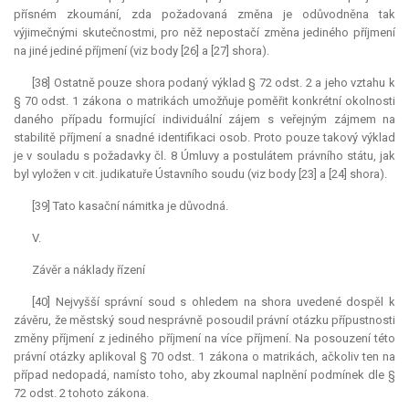
přísném zkoumání, zda požadovaná změna je odůvodněna tak
výjimečnými skutečnostmi, pro něž nepostačí změna jediného příjmení
na jiné jediné příjmení (viz body [26] a [27] shora).
[38] Ostatně pouze shora podaný výklad § 72 odst. 2 a jeho vztahu k
§ 70 odst. 1 zákona o matrikách umožňuje poměřit konkrétní okolnosti
daného případu formující individuální zájem s veřejným zájmem na
stabilitě příjmení a snadné identifikaci osob. Proto pouze takový výklad
je v souladu s požadavky čl. 8 Úmluvy a postulátem právního státu, jak
byl vyložen v cit. judikatuře Ústavního soudu (viz body [23] a [24] shora).
[39] Tato kasační námitka je důvodná.
V.
Závěr a náklady řízení
[40] Nejvyšší správní soud s ohledem na shora uvedené dospěl k
závěru, že městský soud nesprávně posoudil právní otázku přípustnosti
změny příjmení z jediného příjmení na více příjmení. Na posouzení této
právní otázky aplikoval § 70 odst. 1 zákona o matrikách, ačkoliv ten na
případ nedopadá, namísto toho, aby zkoumal naplnění podmínek dle §
72 odst. 2 tohoto zákona.