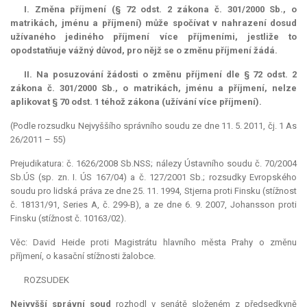
I. Změna příjmení (§ 72 odst. 2 zákona č. 301/2000 Sb., o
matrikách, jménu a příjmení) může spočívat v nahrazení dosud
užívaného jediného příjmení více příjmeními, jestliže to
opodstatňuje vážný důvod, pro nějž se o změnu příjmení žádá.
II. Na posuzování žádosti o změnu příjmení dle § 72 odst. 2
zákona č. 301/2000 Sb., o matrikách, jménu a příjmení, nelze
aplikovat § 70 odst. 1 téhož zákona (užívání více příjmení).
(Podle rozsudku Nejvyššího správního soudu ze dne 11. 5. 2011, čj. 1 As
26/2011 – 55)
Prejudikatura: č. 1626/2008 Sb.NSS; nálezy Ústavního soudu č. 70/2004
Sb.ÚS (sp. zn. I. ÚS 167/04) a č. 127/2001 Sb.; rozsudky Evropského
soudu pro lidská práva ze dne 25. 11. 1994, Stjerna proti Finsku (stížnost
č. 18131/91, Series A, č. 299-B), a ze dne 6. 9. 2007, Johansson proti
Finsku (stížnost č. 10163/02).
Věc: David Heide proti Magistrátu hlavního města Prahy o změnu
příjmení, o kasační stížnosti žalobce.
ROZSUDEK
Nejvyšší správní soud
rozhodl v senátě složeném z předsedkyně