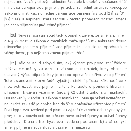
nejsou motivovány citovým přilnutím žadatele k osobě v současnosti či
minulosti užívající více příjmení, je třeba zohlednit přísnost koncepce
zákona o matrikách ohledně užívání více příjmení (viz bod [29] až [31],
[37] níže). K naplnění účelu žádosti v těchto případech postačí změna
jediného příjmení na jiné jediné příjmení.
[28] Nejvyšší správní soud tedy dospěl k závěru, že změna příjmení
dle § 72 odst. 2 zákona o matrikách může spočívat v nahrazení dosud
užívaného jediného příjmení více příjmeními, jestliže to opodstatňuje
vážný důvod, pro nějž se o změnu příjmení žádá.
[29] Dále se soud zabýval tím, jaký význam pro posouzení žádosti
stěžovatele má § 70 odst. 1 zákona o matrikách, který obsahuje
uzavřený výčet případů, kdy je osoba oprávněna užívat více příjmení.
Toto ustanovení v prvé řadě vyjadřuje striktní přístup zákonodárce k
možnosti užívat více příjmení, a to v kontrastu s poměrně liberálním
přístupem k užívání více jmen (srov. § 62 odst. 3 zákona o matrikách).
Ustanovení § 70 odst. 1 zákona o matrikách upravuje právní skutečnosti,
na jejichž základě je osoba bez dalšího oprávněna užívat více příjmení.
První hypotéza uvedená pod písm. a) vyjadřuje zásadu ochrany nabytých
práv, a to v souvislosti se střetem nové právní úpravy a právní úpravy
předchozí. Druhá a třetí hypotéza uvedená pod písm. b) a c) se týká
změny příjmení v souvislosti s uzavřením manželství.