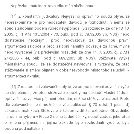
Nepřezkoumatelnost rozsudku městského soudu
[14] Z konstantní judikatury Nejvyššího správního soudu plyne, že
nepřezkoumatelné pro nedostatek důvodů je rozhodnutí, v němž se
soud s žalobním bodem vůbec nevypořádal (viz rozsudek ze dne 18. 10.
2005, čj. 1 Afs 135/2004 - 73, publ. pod č. 787/2006 Sb. NSS) nebo
dostatečně neozřejmil, proč nepovažoval za důvodnou právní
argumentaci žalobce a proč žalobní námitky považuje za liché, mylné
nebo vyvrácené (viz především rozsudek ze dne 14. 7. 2005, čj. 2 Afs
24/2005 - 44, publ. pod č. 689/2005 Sb. NSS). Stěžovatel vytýká
městskému soudu, že se dostatečně nevyrovnal s tvrzením, že otec
stěžovatele si změnil příjmení v době nesvobody. Místo toho se uchýlil k
argumentaci v kruhu.
[15] Z rozhodnutí žalovaného plyne, že při posuzování odvolání vyšel
ze skutečnosti, že otec stěžovatele pozbyl na základě vlastní žádosti
oprávnění užívat více příjmení před tím, než se stěžovatel narodil. Proto
dle žalovaného není možné na věc aplikovat § 70 odst. 1 písm. d)
zákona o matrikách. Stěžovatel v žalobě tvrdil, že rozhodnutí Obvodního
národního výboru v Praze 2 nemá žádné účinky, neboť žádost jeho otce
o změnu příjmení, na jejímž základě bylo rozhodnutí vydáno, byla
podána pod nátlakem.