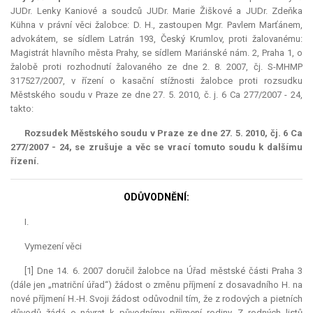
JUDr. Lenky Kaniové a soudců JUDr. Marie Žiškové a JUDr. Zdeňka
Kühna v právní věci žalobce: D. H., zastoupen Mgr. Pavlem Marťánem,
advokátem, se sídlem Latrán 193, Český Krumlov, proti žalovanému:
Magistrát hlavního města Prahy, se sídlem Mariánské nám. 2, Praha 1, o
žalobě proti rozhodnutí žalovaného ze dne 2. 8. 2007, čj. S-MHMP
317527/2007, v řízení o kasační stížnosti žalobce proti rozsudku
Městského soudu v Praze ze dne 27. 5. 2010, č. j. 6 Ca 277/2007 - 24,
takto:
Rozsudek Městského soudu v Praze ze dne 27. 5. 2010, čj. 6 Ca
277/2007 - 24, se zrušuje a věc se vrací tomuto soudu k dalšímu
řízení.
ODŮVODNĚNÍ:
I.
Vymezení věci
[1] Dne 14. 6. 2007 doručil žalobce na Úřad městské části Praha 3
(dále jen „matriční úřad“) žádost o změnu příjmení z dosavadního H. na
nové příjmení H.-H. Svoji žádost odůvodnil tím, že z rodových a pietních
důvodů žádá o návrat k původnímu příjmení rodiny. Z rodných listů