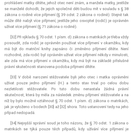
prohlášení matky dítěte, jehož otec není znám, a manžela matky, jestliže
se manželé dohodli, že jejich společné děti budou mít v souladu s § 38
zákona o rodině více příjmení (§ 39 odst. 2 zákona o rodině). Stejně tak
může dítě nabýt více příjmení, jestliže jeho osvojitel (rodič) je oprávněn
užívat více příjmení (§ 71 zákona o rodině).
[32] Při výkladu § 70 odst. 1 písm. d) zákona o matrikách je třeba vždy
posoudit, zda rodič je oprávněn používat více příjmení v okamžiku, kdy
má být do matriční knihy zapsáno či změněno příjmení dítěte. Není
rozhodné, zda rodič byl oprávněn užívat více příjmení někdy v minulosti,
ale zda má více příjmení v okamžiku, kdy má být na základě příslušné
právní skutečnosti stanovena podoba příjmení dítěte.
[33] V době narození stěžovatele byli jeho otec i matka oprávněni
užívat pouze jedno příjmení (H.) a tento stav trval po celou dobu
nezletilosti stěžovatele. Po tuto dobu nenastala žádná právní
skutečnost, která by měla za následek změnu příjmení stěžovatele a na
níž by bylo možné vztáhnout § 70 odst. 1 písm. d) zákona o matrikách,
jak je vyloženo v bodech [30] až [32] shora. Toto ustanovení tedy na jeho
případ nedopadá.
[34] Nejvyšší správní soud je toho názoru, že § 70 odst. 1 zákona o
matrikách se týká pouze těch případů, kdy užívání více příjmení je