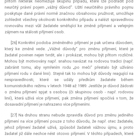
přitom nikterak neomezuje skupinu případů, které lze podřadit pod
neurčitý právní pojem „vážný důvod“. Užití neurčitého právního pojmu
poskytuje dané právní normě značnou obsahovou pružnost, umožňuje
zohlednit všechny okolnosti konkrétního případu a nalézt spravedlivou
rovnováhu mezi vůlí žadatele směřující ke změně příjmení a veřejným
zájmem na stálosti příjmení osob.
[26] Konkrétní podoba změněného příjmení je pak určena důvodem,
který ke změně vede. „Vážné důvody“ pro změnu příjmení, které je
žadatel povinen nejen tvrdit, ale i prokázat, mohou být přitom rozličné.
Mohou být motivovány např. snahou navázat na rodovou tradici (např.
zabránit tomu, aby vymřením rodu „po meči“ přestalo být užíváno
příjmení rodu v dané linii). Stejně tak to mohou být důvody reagující na
nespravedlnosti, které se udály předkům žadatele během
komunistického režimu v letech 1948 až 1989. Jestliže je důvod žádosti
o změnu příjmení spjat s osobou (či skupinou osob - např. rodovou
linií), která užívá více příjmení, pak změna příjmení spočívá v tom, že
dosavadní příjmení je nahrazeno více příjmeními.
[27] Na druhou stranu nebude zpravidla důvod pro změnu jediného
příjmení na více příjmení pouze z toho důvodu, že např. otec žadatele,
jehož příjmení žadatel užívá, způsobil žadateli vážnou újmu, a proto
žadatel již dále nechce nést otcovo příjmení. V těchto případech, které