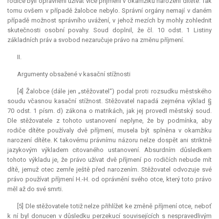
rodiče byli oprávněni užívat více příjmení v okamžiku narození dítěte. Tak
tomu ovšem v případě žalobce nebylo. Správní orgány nemají v daném
případě možnost správního uvážení, v jehož mezích by mohly zohlednit
skutečnosti osobní povahy. Soud doplnil, že čl. 10 odst. 1 Listiny
základních práv a svobod nezaručuje právo na změnu příjmení.
II.
Argumenty obsažené v kasační stížnosti
[4] Žalobce (dále jen „stěžovatel“) podal proti rozsudku městského
soudu včasnou kasační stížnost. Stěžovatel napadá zejména výklad §
70 odst. 1 písm. d) zákona o matrikách, jak jej provedl městský soud.
Dle stěžovatele z tohoto ustanovení neplyne, že by podmínka, aby
rodiče dítěte používaly dvě příjmení, musela být splněna v okamžiku
narození dítěte. K takovému právnímu názoru nelze dospět ani striktně
jazykovým výkladem citovaného ustanovení. Absurdním důsledkem
tohoto výkladu je, že právo užívat dvě příjmení po rodičích nebude mít
dítě, jemuž otec zemře ještě před narozením. Stěžovatel odvozuje své
právo používat příjmení H.-H. od oprávnění svého otce, který toto právo
měl až do své smrti.
[5] Dle stěžovatele totiž nelze přihlížet ke změně příjmení otce, neboť
k ní byl donucen v důsledku perzekucí souvisejících s nespravedlivým