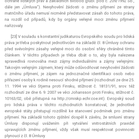
ochraně lidských práv a základních svobod (publ. pod č. 209/1992 Sb.,
dále jen „Úmluva“). Nevyhovění žádosti o změnu příjmení ze strany
matričního úřadu nemusí nicméně představovat zásah do tohoto práva,
na rozdíl od případů, kdy by orgány veřejné moci změnu příjmení
nařizovaly.
[23] V souladu s konstantní judikaturou Evropského soudu pro lidská
práva je třeba poskytnout jednotlivcům na základě čl. 8 Úmluvy ochranu
před svévolnými zásahy veřejné moci do osobní sféry chráněné tímto
článkem. V těchto případech je třeba dbát o to, aby byla nalezena
spravedlivá rovnováha mezi zájmy individuálními a zájmy veřejnými.
Takovým veřejným zájmem, který může odůvodňovat nevyhovění žádosti
o změnu příjmení, je zájem na jednoznačné identifikaci osob nebo
přiřazení osoby k rodině nesoucí shodné příjmení (rozhodnutí ze dne 25.
11. 1994 ve věci Stjerna proti Finsku, stížnost č. 18131/91, srov. též
rozhodnutí ze dne 6. 9. 2007 ve věci Johansson proti Finsku, stížnost č.
10163/02, obě přístupná na http://cmiskp.echr.coe.int). Evropský soud
pro lidská práva v těchto rozhodnutích konstatoval, že jednotlivé
evropské státy přistupují rozdílně ke stanovení podmínek pro změnu
příjmení. Na základě tohoto zjištění dospěl k závěru, že smluvní strany
Úmluvy disponují uvážením při vytváření vnitrostátních pravidel
upravujících změnu příjmení, vždy však musí respektovat povinnosti
plynoucí z čl. 8 Úmluvy.