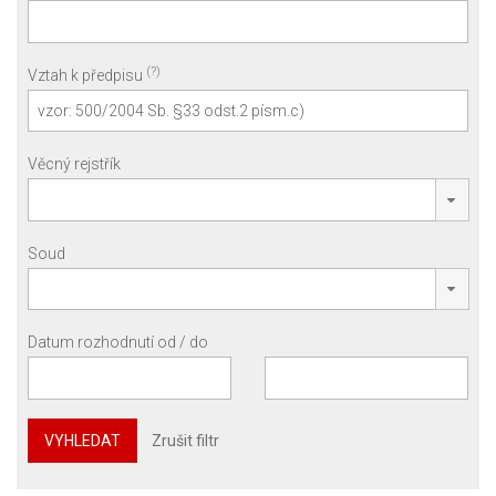
(?)
Vztah k předpisu
Věcný rejstřík
Soud
Datum rozhodnutí od / do
VYHLEDAT
Zrušit filtr