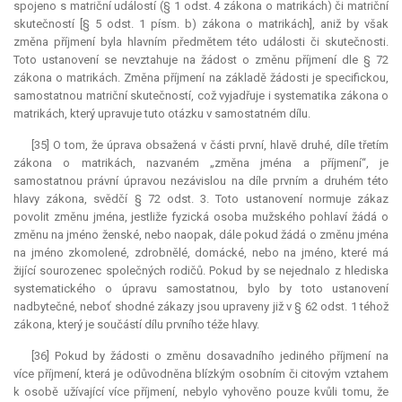
spojeno s matriční událostí (§ 1 odst. 4 zákona o matrikách) či matriční
skutečností [§ 5 odst. 1 písm. b) zákona o matrikách], aniž by však
změna příjmení byla hlavním předmětem této události či skutečnosti.
Toto ustanovení se nevztahuje na žádost o změnu příjmení dle § 72
zákona o matrikách. Změna příjmení na základě žádosti je specifickou,
samostatnou matriční skutečností, což vyjadřuje i systematika zákona o
matrikách, který upravuje tuto otázku v samostatném dílu.
[35] O tom, že úprava obsažená v části první, hlavě druhé, díle třetím
zákona o matrikách, nazvaném „změna jména a příjmení“, je
samostatnou právní úpravou nezávislou na díle prvním a druhém této
hlavy zákona, svědčí § 72 odst. 3. Toto ustanovení normuje zákaz
povolit změnu jména, jestliže fyzická osoba mužského pohlaví žádá o
změnu na jméno ženské, nebo naopak, dále pokud žádá o změnu jména
na jméno zkomolené, zdrobnělé, domácké, nebo na jméno, které má
žijící sourozenec společných rodičů. Pokud by se nejednalo z hlediska
systematického o úpravu samostatnou, bylo by toto ustanovení
nadbytečné, neboť shodné zákazy jsou upraveny již v § 62 odst. 1 téhož
zákona, který je součástí dílu prvního téže hlavy.
[36] Pokud by žádosti o změnu dosavadního jediného příjmení na
více příjmení, která je odůvodněna blízkým osobním či citovým vztahem
k osobě užívající více příjmení, nebylo vyhověno pouze kvůli tomu, že