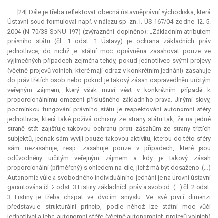
[24] Dále je třeba reflektovat obecná ústavněprávní východiska, která
Ústavní soud formuloval např. v nálezu sp. zn. I. ÚS 167/04 ze dne 12. 5.
2004 (N 70/33 SbNU 197) (zvýraznění doplněno): „Základním atributem
právního státu (čl. 1 odst. 1 Ústavy) je ochrana základních práv
jednotlivce, do nichž je státní moc oprávněna zasahovat pouze ve
výjimečných případech zejména tehdy, pokud jednotlivec svými projevy
(včetně projevů volních, které mají odraz v konkrétním jednání) zasahuje
do práv třetích osob nebo pokud je takový zásah ospravedlněn určitým
veřejným zájmem, který však musí vést v konkrétním případě k
proporcionálnímu omezení příslušného základního práva. Jinými slovy,
podmínkou fungování právního státu je respektování autonomní sféry
jednotlivce, která také požívá ochrany ze strany státu tak, že na jedné
straně stát zajišťuje takovou ochranu proti zásahům ze strany třetích
subjektů, jednak sám vyvíjí pouze takovou aktivitu, kterou do této sféry
sám nezasahuje, resp. zasahuje pouze v případech, které jsou
odůvodněny určitým veřejným zájmem a kdy je takový zásah
proporcionální (přiměřený) s ohledem na cíle, jichž má být dosaženo. (…)
Autonomie vůle a svobodného individuálního jednání je na úrovni ústavní
garantována čl. 2 odst. 3 Listiny základních práv a svobod. (…) čl. 2 odst.
3 Listiny je třeba chápat ve dvojím smyslu. Ve své první dimenzi
představuje strukturální princip, podle něhož lze státní moc vůči
jednotlivci a jeho autonomní sféře (včetně autonomních projevů volních)