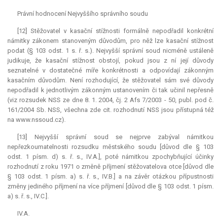
Právní hodnocení Nejvyššího správního soudu
[12] Stěžovatel v kasační stížnosti formálně nepodřadil konkrétní
námitky zákonem stanoveným důvodům, pro něž lze kasační stížnost
podat (§ 103 odst. 1 s. ř. s.). Nejvyšší správní soud nicméně ustáleně
judikuje, že kasační stížnost obstojí, pokud jsou z ní její důvody
seznatelné v dostatečné míře konkrétnosti a odpovídají zákonným
kasačním důvodům. Není rozhodující, že stěžovatel sám své důvody
nepodřadil k jednotlivým zákonným ustanovením či tak učinil nepřesně
(viz rozsudek NSS ze dne 8. 1. 2004, čj. 2 Afs 7/2003 - 50, publ. pod č.
161/2004 Sb. NSS, všechna zde cit. rozhodnutí NSS jsou přístupná též
na www.nssoud.cz).
[13] Nejvyšší správní soud se nejprve zabýval námitkou
nepřezkoumatelnosti rozsudku městského soudu [důvod dle § 103
odst. 1 písm. d) s. ř. s., IV.A.], poté námitkou zpochybňující účinky
rozhodnutí z roku 1971 o změně příjmení stěžovatelova otce [důvod dle
§ 103 odst. 1 písm. a) s. ř. s., IV.B.] a na závěr otázkou přípustnosti
změny jediného příjmení na více příjmení [důvod dle § 103 odst. 1 písm.
a) s. ř. s., IV.C.].
IV.A.