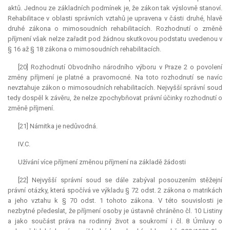
aktů. Jednou ze základních podmínek je, že zákon tak výslovně stanoví.
Rehabilitace v oblasti správních vztahů je upravena v části druhé, hlavě
druhé zákona o mimosoudních rehabilitacích. Rozhodnutí o změně
příjmení však nelze zařadit pod žádnou skutkovou podstatu uvedenou v
§ 16 až § 18 zákona o mimosoudních rehabilitacích.
[20] Rozhodnutí Obvodního národního výboru v Praze 2 o povolení
změny příjmení je platné a pravomocné. Na toto rozhodnutí se navíc
nevztahuje zákon o mimosoudních rehabilitacích. Nejvyšší správní soud
tedy dospěl k závěru, že nelze zpochybňovat právní účinky rozhodnutí o
změně příjmení.
[21] Námitka je nedůvodná.
IV.C.
Užívání více příjmení změnou příjmení na základě žádosti
[22] Nejvyšší správní soud se dále zabýval posouzením stěžejní
právní otázky, která spočívá ve výkladu § 72 odst. 2 zákona o matrikách
a jeho vztahu k § 70 odst. 1 tohoto zákona. V této souvislosti je
nezbytné předeslat, že příjmení osoby je ústavně chráněno čl. 10 Listiny
a jako součást práva na rodinný život a soukromí i čl. 8 Úmluvy o