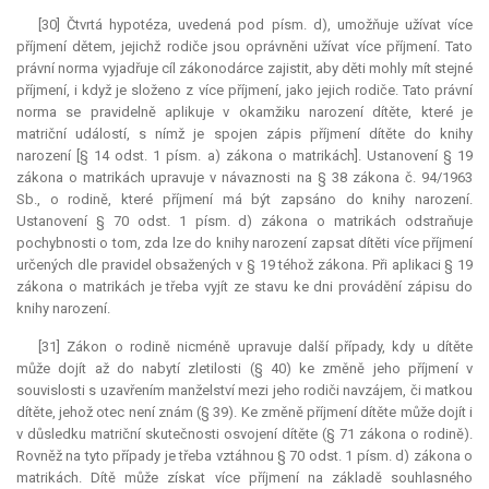
[30] Čtvrtá hypotéza, uvedená pod písm. d), umožňuje užívat více
příjmení dětem, jejichž rodiče jsou oprávněni užívat více příjmení. Tato
právní norma vyjadřuje cíl zákonodárce zajistit, aby děti mohly mít stejné
příjmení, i když je složeno z více příjmení, jako jejich rodiče. Tato právní
norma se pravidelně aplikuje v okamžiku narození dítěte, které je
matriční událostí, s nímž je spojen zápis příjmení dítěte do knihy
narození [§ 14 odst. 1 písm. a) zákona o matrikách]. Ustanovení § 19
zákona o matrikách upravuje v návaznosti na § 38 zákona č. 94/1963
Sb., o rodině, které příjmení má být zapsáno do knihy narození.
Ustanovení § 70 odst. 1 písm. d) zákona o matrikách odstraňuje
pochybnosti o tom, zda lze do knihy narození zapsat dítěti více příjmení
určených dle pravidel obsažených v § 19 téhož zákona. Při aplikaci § 19
zákona o matrikách je třeba vyjít ze stavu ke dni provádění zápisu do
knihy narození.
[31] Zákon o rodině nicméně upravuje další případy, kdy u dítěte
může dojít až do nabytí zletilosti (§ 40) ke změně jeho příjmení v
souvislosti s uzavřením manželství mezi jeho rodiči navzájem, či matkou
dítěte, jehož otec není znám (§ 39). Ke změně příjmení dítěte může dojít i
v důsledku matriční skutečnosti osvojení dítěte (§ 71 zákona o rodině).
Rovněž na tyto případy je třeba vztáhnou § 70 odst. 1 písm. d) zákona o
matrikách. Dítě může získat více příjmení na základě souhlasného