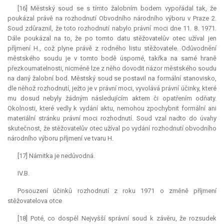
[16] Městský soud se s tímto žalobním bodem vypořádal tak, že
poukázal právě na rozhodnutí Obvodního národního výboru v Praze 2.
Soud zdůraznil, že toto rozhodnutí nabylo právní moci dne 11. 8. 1971.
Dále poukázal na to, že po tomto datu stěžovatelův otec užíval jen
příjmení H., což plyne právě z rodného listu stěžovatele. Odůvodnění
městského soudu je v tomto bodě úsporné, takřka na samé hraně
přezkoumatelnosti, nicméně lze z něho dovodit názor městského soudu
na daný žalobní bod. Městský soud se postavil na formální stanovisko,
dle něhož rozhodnutí, ježto je v právní moci, vyvolává právní účinky, které
mu dosud nebyly žádným následujícím aktem či opatřením odňaty.
Okolnosti, které vedly k vydání aktu, nemohou zpochybnit formální ani
materiální stránku právní moci rozhodnutí. Soud vzal nadto do úvahy
skutečnost, že stěžovatelův otec užíval po vydání rozhodnutí obvodního
národního výboru příjmení ve tvaru H.
[17] Námitka je nedůvodná.
IV.B.
Posouzení účinků rozhodnutí z roku 1971 o změně příjmení
stěžovatelova otce
[18] Poté, co dospěl Nejvyšší správní soud k závěru, že rozsudek