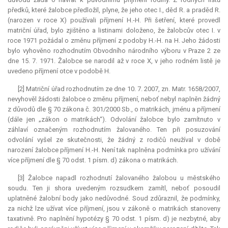
předků, které žalobce předložil, plyne, že jeho otec I., děd R. a praděd R.
(narozen v roce X) používali příjmení H.-H. Při šetření, které provedl
matriční úřad, bylo zjištěno a listinami doloženo, že žalobcův otec I. v
roce 1971 požádal o změnu příjmení z podoby H.-H. na H. Jeho žádosti
bylo vyhověno rozhodnutím Obvodního národního výboru v Praze 2 ze
dne 15. 7. 1971. Žalobce se narodil až v roce X, v jeho rodném listě je
uvedeno příjmení otce v podobě H.
[2] Matriční úřad rozhodnutím ze dne 10. 7. 2007, zn. Matr. 1658/2007,
nevyhověl žádosti žalobce o změnu příjmení, neboť nebyl naplněn žádný
z důvodů dle § 70 zákona č. 301/2000 Sb., o matrikách, jménu a příjmení
(dále jen „zákon o matrikách“). Odvolání žalobce bylo zamítnuto v
záhlaví označeným rozhodnutím žalovaného. Ten při posuzování
odvolání vyšel ze skutečnosti, že žádný z rodičů neužíval v době
narození žalobce příjmení H.-H. Není tak naplněna podmínka pro užívání
více příjmení dle § 70 odst. 1 písm. d) zákona o matrikách.
[3] Žalobce napadl rozhodnutí žalovaného žalobou u městského
soudu. Ten ji shora uvedeným rozsudkem zamítl, neboť posoudil
uplatněné žalobní body jako nedůvodné. Soud zdůraznil, že podmínky,
za nichž lze užívat více příjmení, jsou v zákoně o matrikách stanoveny
taxativně. Pro naplnění hypotézy § 70 odst. 1 písm. d) je nezbytné, aby