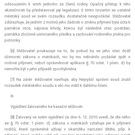
odsouzením k smrti jednoho ze členů rodiny. Opačný přístup k této
skutečnosti by představoval její legalizaci. S tímto tvrzením se ostatně
městský soud ve svém rozsudku dostatečně nevypořádal. Stěžovatel
zdůrazňuje, že jedním z motivů jeho žádosti o změnu příjmení byla úcta k
památce otce, náprava křivdy, kterou byl následně otec postižen,
památka zločinně usmrceného předka a zachování rodinného jména pro
potomky.
[6] Stěžovatel poukazuje na to, že pokud by se jeho otec dožil
účinnosti zákona o matrikách, nic by mu nebránilo požádat zpět o
rodové příjmení, neboť oprávněnost aplikace § 70 odst. 1 písm. d) by
nemohla být v jeho případě zpochybněna.
[7] Na závěr stěžovatel navrhuje, aby Nejvyšší správní soud zrušil
rozsudek městského soudu a věc mu vrátil k dalšímu řízení.
III.
Vyjádření žalovaného ke kasační stížnosti
[8] Žalovaný ve svém vyjádření ze dne 6. 12. 2010 uvedl, že dle něho
se § 70 odst. 1 písm. d) zákona o matrikách vztahuje jen k příjmení
rodičů, které oprávněně užívají v okamžiku narození dítěte, příp. k