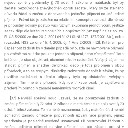
nejsou splněny podmínky § 70 odst. 1 zákona o matrikách, byl by
žadatel bezdůvodně znevýhodněn oproti žadateli, který by ze stejného
důvodu žádal o změnu z dosavadního jediného příjmení na jiné jediné
příjmení. Právní řád je založen na relativním konceptu rovnosti, dle něhož
je přípustný odlišný postup vůči různým skupinám jednotlivcům, jestliže
se tak děje dle kritérií racionálních a objektivních [viz např. nález sp. zn.
Pl. ÚS 5/2000 ze dne 20. 2. 2001 (N 31/21 SbNU 273; 127/2001 Sb.), nebo
rozsudek NSS ze dne 16. 4. 2008, čj. 1 Ans 2/2008 - 52]. Kritériem pro
úspěšnost žádosti by v daném případě bylo, zda se navrhované příjmení
po změně má skládat pouze z jednoho příjmení, nebo více příjmení. Toto
kritérium je sice objektivní, nicméně nikoliv racionální. Veřejný zájem na
stálosti příjmení a snadné identifikaci osob je totiž prolomen v obou
případech, a to se stejnými důsledky. Nelze tedy dospět k závěru, že by
rozdílné zacházení s těmito případy bylo opodstatněno veřejným
zájmem. Tím méně v případě, kdy identifikace osob je zajišťována
především pomocí v zásadě neměnných rodných čísel.
[37] Nejvyšší správní soud uzavírá, že na posuzování žádosti o
změnu příjmení dle § 72 odst. 2 zákona o matrikách nelze aplikovat § 70
odst. 1 téhož zákona. To nicméně neznamená, že by matriční úřad neměl
zohlednit zásadu omezené přípustnosti užívání více příjmení, jejímž
vyjádřením je posledně uvedené ustanovení. Při posuzování žádosti o
změnu jediného příjmení na více příjmení se tato zásada projeví v