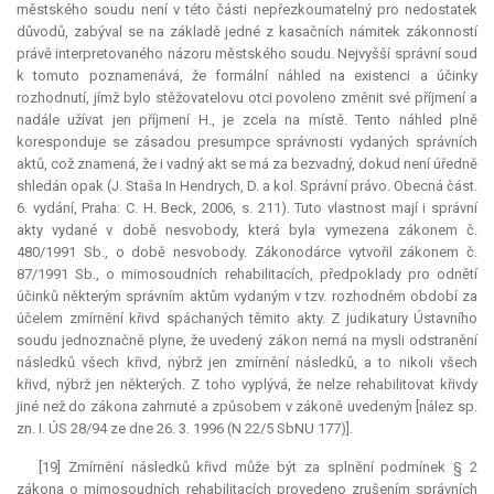
městského soudu není v této části nepřezkoumatelný pro nedostatek
důvodů, zabýval se na základě jedné z kasačních námitek zákonností
právě interpretovaného názoru městského soudu. Nejvyšší správní soud
k tomuto poznamenává, že formální náhled na existenci a účinky
rozhodnutí, jímž bylo stěžovatelovu otci povoleno změnit své příjmení a
nadále užívat jen příjmení H., je zcela na místě. Tento náhled plně
koresponduje se zásadou
presumpce
správnosti vydaných správních
aktů, což znamená, že i vadný akt se má za bezvadný, dokud není úředně
shledán opak (J. Staša In Hendrych, D. a kol. Správní právo. Obecná část.
6. vydání, Praha: C. H. Beck, 2006, s. 211). Tuto vlastnost mají i správní
akty vydané v době nesvobody, která byla vymezena zákonem č.
480/1991 Sb., o době nesvobody. Zákonodárce vytvořil zákonem č.
87/1991 Sb., o mimosoudních rehabilitacích, předpoklady pro odnětí
účinků některým správním aktům vydaným v tzv. rozhodném období za
účelem zmírnění křivd spáchaných těmito akty. Z judikatury Ústavního
soudu jednoznačně plyne, že uvedený zákon nemá na mysli odstranění
následků všech křivd, nýbrž jen zmírnění následků, a to nikoli všech
křivd, nýbrž jen některých. Z toho vyplývá, že nelze rehabilitovat křivdy
jiné než do zákona zahrnuté a způsobem v zákoně uvedeným [nález sp.
zn. I. ÚS 28/94 ze dne 26. 3. 1996 (N 22/5 SbNU 177)].
[19] Zmírnění následků křivd může být za splnění podmínek § 2
zákona o mimosoudních rehabilitacích provedeno zrušením správních