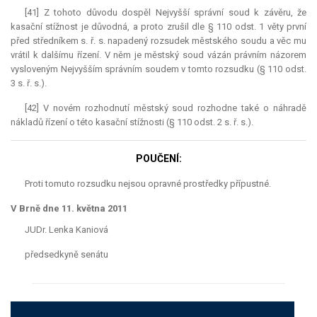
[41] Z tohoto důvodu dospěl Nejvyšší správní soud k závěru, že
kasační stížnost je důvodná, a proto zrušil dle § 110 odst. 1 věty první
před středníkem s. ř. s. napadený rozsudek městského soudu a věc mu
vrátil k dalšímu řízení. V něm je městský soud vázán právním názorem
vysloveným Nejvyšším správním soudem v tomto rozsudku (§ 110 odst.
3 s. ř. s.).
[42] V novém rozhodnutí městský soud rozhodne také o náhradě
nákladů řízení o této kasační stížnosti (§ 110 odst. 2 s. ř. s.).
POUČENÍ:
Proti tomuto rozsudku nejsou opravné prostředky přípustné.
V Brně dne 11. května 2011
JUDr. Lenka Kaniová
předsedkyně senátu