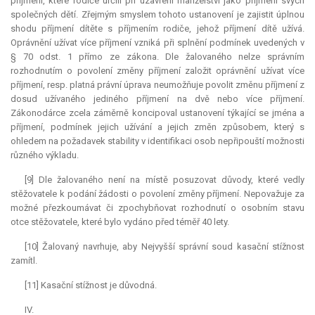
příjmení, které rodiče určili při uzavření manželství jako příjmení svých
společných dětí. Zřejmým smyslem tohoto ustanovení je zajistit úplnou
shodu příjmení dítěte s příjmením rodiče, jehož příjmení dítě užívá.
Oprávnění užívat více příjmení vzniká při splnění podmínek uvedených v
§ 70 odst. 1 přímo ze zákona. Dle žalovaného nelze správním
rozhodnutím o povolení změny příjmení založit oprávnění užívat více
příjmení, resp. platná právní úprava neumožňuje povolit změnu příjmení z
dosud užívaného jediného příjmení na dvě nebo více příjmení.
Zákonodárce zcela záměrně koncipoval ustanovení týkající se jména a
příjmení, podmínek jejich užívání a jejich změn způsobem, který s
ohledem na požadavek stability v identifikaci osob nepřipouští možnosti
různého výkladu.
[9] Dle žalovaného není na místě posuzovat důvody, které vedly
stěžovatele k podání žádosti o povolení změny příjmení. Nepovažuje za
možné přezkoumávat či zpochybňovat rozhodnutí o osobním stavu
otce stěžovatele, které bylo vydáno před téměř 40 lety.
[10] Žalovaný navrhuje, aby Nejvyšší správní soud kasační stížnost
zamítl.
[11] Kasační stížnost je důvodná.
IV.