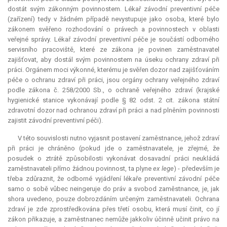
dostát svým zákonným povinnostem. Lékař závodní preventivní péče
(zařízení) tedy v žádném případě nevystupuje jako osoba, které bylo
zákonem svěřeno rozhodování o právech a povinnostech v oblasti
veřejné správy. Lékař závodní preventivní péče je součástí odborného
servisního pracoviště, které ze zákona je povinen zaměstnavatel
zajišťovat, aby dostál svým povinnostem na úseku ochrany zdraví při
práci. Orgánem moci výkonné, kterému je svěřen dozor nad zajišťováním
péče o ochranu zdraví při práci, jsou orgány ochrany veřejného zdraví
podle zákona č. 258/2000 Sb., o ochraně veřejného zdraví (krajské
hygienické stanice vykonávají podle § 82 odst. 2 cit. zákona státní
zdravotní dozor nad ochranou zdraví při práci a nad plněním povinnosti
zajistit závodní preventivní péči).
V této souvislosti nutno vyjasnit postavení zaměstnance, jehož zdraví
při práci je chráněno (pokud jde o zaměstnavatele, je zřejmé, že
posudek o ztrátě způsobilosti vykonávat dosavadní práci neukládá
zaměstnavateli přímo žádnou povinnost, ta plyne
ex lege
) - především je
třeba zdůraznit, že odborné vyjádření lékaře preventivní závodní péče
samo o sobě vůbec neingeruje do práv a svobod zaměstnance, je, jak
shora uvedeno, pouze dobrozdáním určeným zaměstnavateli. Ochrana
zdraví je zde zprostředkována přes třetí osobu, která musí činit, co jí
zákon přikazuje, a zaměstnanec nemůže jakkoliv účinně učinit právo na