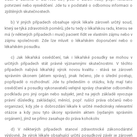
potvrzení nebo vysvědčení. Jde tu v podstatě o odbornou informaci o
zjištěných skutečnostech.
b) V jiných případech obsahuje výrok lékaře zároveň určitý soud,
který se týká zdravotních poměrů; jde tu tedy o lékařskou radu, kterou se
má (v některých případech i musí) pacient řídit ve vlastním zájmu nebo v
zájmu společnosti. Zde lze mluvit o lékařském doporučení nebo o
lékařském posudku.
c) Jak lékařská osvědčení, tak i lékařské posudky se mohou v
určitých případech stát právně významnými skutečnostmi. V těchto
případech nabývá lékařský výrok novou kvalitu - stává se zároveň
správním úkonem (aktem správy), jinak řečeno, jde o úřední postup,
popřípadě o rozhodnutí. Jde tu především o otázku, kdy mají tato
osvědčení a posudky vykonavatelů veřejné správy charakter odborného
podkladu pro jiný orgán nebo subjekt, jenž na jejich základě vyvozuje
právní důsledky, zakládající, měnící, popř. rušící práva občanů nebo
organizací, kdy jde o dobrozdání lékaře k určité medicínsky
relevantní
otázce a kdy jsou tyto úkony správním aktem (vydaným správním
orgánem), jímž se přímo zasahuje do práva kohokoliv.
d) V některých případech stanoví zdravotnické zákonodárství
výslovně, že výrok lékaře obsahující určitý posudkový závěr je zároveň