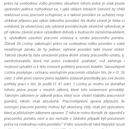
právo na svobodnou volbu povolání, obsahem tohoto práva je však pouze
oprávnění jedince rozhodnout se, v jaké oblasti lidských činností by chtěl
realizovat svou pracovní schopnost, a o takové povolání se ucházet, resp.
získávat přípravu pro výkon takového povolání. Na druhé straně je třeba si
uvědomit, že skutečnost, zda vybrané povolání bude skutečně vykonávat, je
při výkonu závislé práce výsledkem dohody s budoucím zaměstnavatelem,
tj. výsledkem uzavření pracovní smlouvy a vzniku pracovního poměru.
Článek 26 Listiny zakotvující právo na svobodnou volbu povolání v sobě
nezahrnuje záruku, že by jedinec vybrané povolání také musel získat.
Taková záruka by byla omezením práva druhé strany pracovního vztahu, tj.
zaměstnavatele, která má právo svobodně ‚podnikat', což zahrnuje i
možnost vytvářet si k této činnosti potřebný pracovní kolektiv. Samozřejmě
Listina poskytuje i ochranu existujícím pracovním vztahům tím, že v čl. 26
odst. 3 větě první stanoví právo každého získávat prostředky pro své životní
potřeby prací s tím, že podle čl. 41 odst. 1 Listiny je možno se domáhat
tohoto práva pouze v mezích zákonů, které toto ustanovení provádějí.
Takovým zákonem je zákoník práce, který sice chrání stabilitu pracovních
poměrů, nikoliv však absolutně. Pracovněprávní úprava připouští, že
existující pracovní poměry mohou být ukončeny, vždy však jen způsobem,
který je příslušným zákonem upraven. Z toho je nutno dovodit, že výpověď z
pracovního poměru není a ani nemůže v žádném případě být porušením
práva na svobodnou volnu povolání."
V této souvislosti také Nejvyšší soud