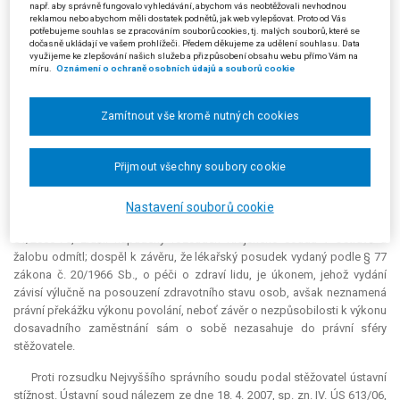
např. aby správně fungovalo vyhledávání, abychom vás neobtěžovali nevhodnou
posudku (neústavní povaha § 21 zákona o péči o zdraví lidu).
reklamou nebo abychom měli dostatek podnětů, jak web vylepšovat. Proto od Vás
Přednesená otázka totiž mohla odůvodňovat
obligatorní
přerušení řízení
potřebujeme souhlas se zpracováním souborů cookies, tj. malých souborů, které se
dočasně ukládají ve vašem prohlížeči. Předem děkujeme za udělení souhlasu. Data
podle § 48 odst. 1 písm. a) s. ř. s., přičemž zjištěním rozporu s předpisy
využijeme ke zlepšování našich služeb a přizpůsobení obsahu webu přímo Vám na
ústavního pořádku se soud zabývá obligatorně a není zde nutný návrh.
míru.
Oznámení o ochraně osobních údajů a souborů cookie
Krajský soud se možnou neústavností § 21 odst. 1 zákona č. 20/1966
Sb. nezabýval, čímž podle názoru stěžovatele zatížil své rozhodnutí
Zamítnout vše kromě nutných cookies
vadou, která mohla mít za následek nesprávné rozhodnutí ve věci.
Stěžovatel navrhl, aby Nejvyšší správní soud řízení o kasační stížnosti
přerušil za účelem předložení věci Ústavnímu soudu podle článku 95
Přijmout všechny soubory cookie
odst. 2 Ústavy, nebo rozsudek Krajského soudu v Ostravě zrušil a věc
vrátil tomuto soudu k dalšímu řízení se závazným právním názorem.
Nastavení souborů cookie
Nejvyšší správní soud rozsudkem ze dne 9. 8. 2006, čj. 4 Ads
81/2005-76, zrušil napadený rozsudek Krajského soudu v Ostravě a
žalobu odmítl; dospěl k závěru, že lékařský posudek vydaný podle § 77
zákona č. 20/1966 Sb., o péči o zdraví lidu, je úkonem, jehož vydání
závisí výlučně na posouzení zdravotního stavu osob, avšak neznamená
právní překážku výkonu povolání, neboť závěr o nezpůsobilosti k výkonu
dosavadního zaměstnání sám o sobě nezasahuje do právní sféry
stěžovatele.
Proti rozsudku Nejvyššího správního soudu podal stěžovatel ústavní
stížnost. Ústavní soud nálezem ze dne 18. 4. 2007, sp. zn. IV. ÚS 613/06,