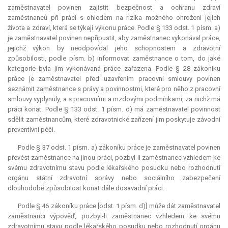
zaměstnavatel povinen zajistit bezpečnost a ochranu zdraví
zaměstnanců při práci s ohledem na rizika možného ohrožení jejich
života a zdraví, která se týkají výkonu práce. Podle § 133 odst. 1 písm. a)
je zaměstnavatel povinen nepřipustit, aby zaměstnanec vykonával práce,
jejichž výkon by neodpovídal jeho schopnostem a zdravotní
způsobilosti, podle písm. b) informovat zaměstnance o tom, do jaké
kategorie byla jím vykonávaná práce zařazena. Podle § 28 zákoníku
práce je zaměstnavatel před uzavřením pracovní smlouvy povinen
seznámit zaměstnance s právy a povinnostmi, které pro něho z pracovní
smlouvy vyplynuly, a s pracovními a mzdovými podmínkami, za nichž má
práci konat. Podle § 133 odst. 1 písm. d) má zaměstnavatel povinnost
sdělit zaměstnancům, které zdravotnické zařízení jim poskytuje závodní
preventivní péči.
Podle § 37 odst. 1 písm. a) zákoníku práce je zaměstnavatel povinen
převést zaměstnance na jinou práci, pozbyl-li zaměstnanec vzhledem ke
svému zdravotnímu stavu podle lékařského posudku nebo rozhodnutí
orgánu státní zdravotní správy nebo sociálního zabezpečení
dlouhodobě způsobilost konat dále dosavadní práci.
Podle § 46 zákoníku práce [odst. 1 písm. d)] může dát zaměstnavatel
zaměstnanci výpověď, pozbyl-li zaměstnanec vzhledem ke svému
zdravotnímu stavu podle lékařského posudku nebo rozhodnutí orgánu