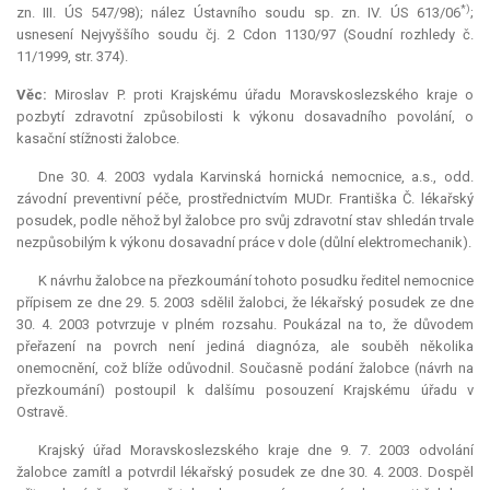
*)
zn. III. ÚS 547/98); nález Ústavního soudu sp. zn. IV. ÚS 613/06
;
usnesení Nejvyššího soudu čj. 2 Cdon 1130/97 (Soudní rozhledy č.
11/1999, str. 374).
Věc:
Miroslav P. proti Krajskému úřadu Moravskoslezského kraje o
pozbytí zdravotní způsobilosti k výkonu dosavadního povolání, o
kasační stížnosti žalobce.
Dne 30. 4. 2003 vydala Karvinská hornická nemocnice, a.s., odd.
závodní preventivní péče, prostřednictvím MUDr. Františka Č. lékařský
posudek, podle něhož byl žalobce pro svůj zdravotní stav shledán trvale
nezpůsobilým k výkonu dosavadní práce v dole (důlní elektromechanik).
K návrhu žalobce na přezkoumání tohoto posudku ředitel nemocnice
přípisem ze dne 29. 5. 2003 sdělil žalobci, že lékařský posudek ze dne
30. 4. 2003 potvrzuje v plném rozsahu. Poukázal na to, že důvodem
přeřazení na povrch není jediná diagnóza, ale souběh několika
onemocnění, což blíže odůvodnil. Současně podání žalobce (návrh na
přezkoumání) postoupil k dalšímu posouzení Krajskému úřadu v
Ostravě.
Krajský úřad Moravskoslezského kraje dne 9. 7. 2003 odvolání
žalobce zamítl a potvrdil lékařský posudek ze dne 30. 4. 2003. Dospěl