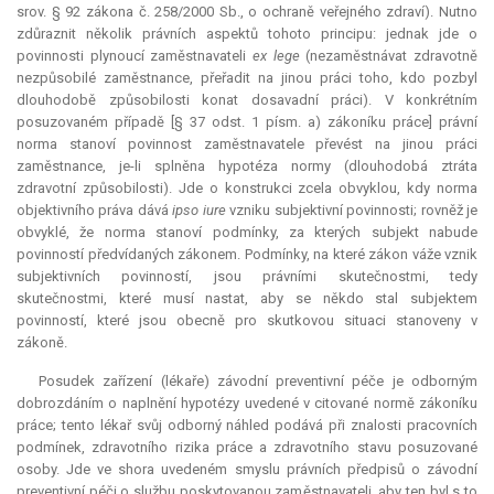
srov. § 92 zákona č. 258/2000 Sb., o ochraně veřejného zdraví). Nutno
zdůraznit několik právních aspektů tohoto principu: jednak jde o
povinnosti plynoucí zaměstnavateli
ex lege
(nezaměstnávat zdravotně
nezpůsobilé zaměstnance, přeřadit na jinou práci toho, kdo pozbyl
dlouhodobě způsobilosti konat dosavadní práci). V konkrétním
posuzovaném případě [§ 37 odst. 1 písm. a) zákoníku práce] právní
norma stanoví povinnost zaměstnavatele převést na jinou práci
zaměstnance, je-li splněna hypotéza normy (dlouhodobá ztráta
zdravotní způsobilosti). Jde o konstrukci zcela obvyklou, kdy norma
objektivního práva dává
ipso iure
vzniku subjektivní povinnosti; rovněž je
obvyklé, že norma stanoví podmínky, za kterých subjekt nabude
povinností předvídaných zákonem. Podmínky, na které zákon váže vznik
subjektivních povinností, jsou právními skutečnostmi, tedy
skutečnostmi, které musí nastat, aby se někdo stal subjektem
povinností, které jsou obecně pro skutkovou situaci stanoveny v
zákoně.
Posudek zařízení (lékaře) závodní preventivní péče je odborným
dobrozdáním o naplnění hypotézy uvedené v citované normě zákoníku
práce; tento lékař svůj odborný náhled podává při znalosti pracovních
podmínek, zdravotního rizika práce a zdravotního stavu posuzované
osoby. Jde ve shora uvedeném smyslu právních předpisů o závodní
preventivní péči o službu poskytovanou zaměstnavateli, aby ten byl s to