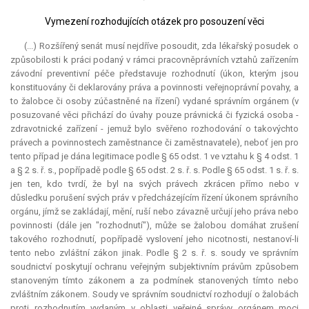
Vymezení rozhodujících otázek pro posouzení věci
(...) Rozšířený senát musí nejdříve posoudit, zda lékařský posudek o
způsobilosti k práci podaný v rámci pracovněprávních vztahů zařízením
závodní preventivní péče představuje rozhodnutí (úkon, kterým jsou
konstituovány či deklarovány práva a povinnosti veřejnoprávní povahy, a
to žalobce či osoby zúčastněné na řízení) vydané správním orgánem (v
posuzované věci přichází do úvahy pouze právnická či fyzická osoba -
zdravotnické zařízení - jemuž bylo svěřeno rozhodování o takovýchto
právech a povinnostech zaměstnance či zaměstnavatele), neboť jen pro
tento případ je dána legitimace podle § 65 odst. 1 ve vztahu k § 4 odst. 1
a § 2 s. ř. s., popřípadě podle § 65 odst. 2 s. ř. s. Podle § 65 odst. 1 s. ř. s.
jen ten, kdo tvrdí, že byl na svých právech zkrácen přímo nebo v
důsledku porušení svých práv v předcházejícím řízení úkonem správního
orgánu, jímž se zakládají, mění, ruší nebo závazně určují jeho práva nebo
povinnosti (dále jen "rozhodnutí"), může se žalobou domáhat zrušení
takového rozhodnutí, popřípadě vyslovení jeho nicotnosti, nestanoví-li
tento nebo zvláštní zákon jinak. Podle § 2 s. ř. s. soudy ve správním
soudnictví poskytují ochranu veřejným subjektivním právům způsobem
stanoveným tímto zákonem a za podmínek stanovených tímto nebo
zvláštním zákonem. Soudy ve správním soudnictví rozhodují o žalobách
proti rozhodnutím vydaným v oblasti veřejné správy orgánem moci