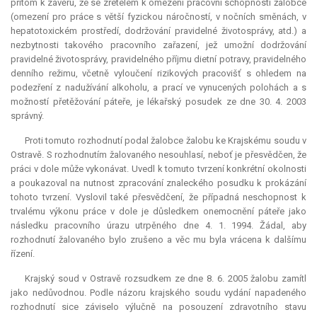
přitom k závěru, že se zřetelem k omezení pracovní schopnosti žalobce
(omezení pro práce s větší fyzickou náročností, v nočních směnách, v
hepatotoxickém prostředí, dodržování pravidelné životosprávy, atd.) a
nezbytnosti takového pracovního zařazení, jež umožní dodržování
pravidelné životosprávy, pravidelného příjmu dietní potravy, pravidelného
denního režimu, včetně vyloučení rizikových pracovišť s ohledem na
podezření z nadužívání alkoholu, a prací ve vynucených polohách a s
možností přetěžování páteře, je lékařský posudek ze dne 30. 4. 2003
správný.
Proti tomuto rozhodnutí podal žalobce žalobu ke Krajskému soudu v
Ostravě. S rozhodnutím žalovaného nesouhlasí, neboť je přesvědčen, že
práci v dole může vykonávat. Uvedl k tomuto tvrzení konkrétní okolnosti
a poukazoval na nutnost zpracování znaleckého posudku k prokázání
tohoto tvrzení. Vyslovil také přesvědčení, že případná neschopnost k
trvalému výkonu práce v dole je důsledkem onemocnění páteře jako
následku pracovního úrazu utrpěného dne 4. 1. 1994. Žádal, aby
rozhodnutí žalovaného bylo zrušeno a věc mu byla vrácena k dalšímu
řízení.
Krajský soud v Ostravě rozsudkem ze dne 8. 6. 2005 žalobu zamítl
jako nedůvodnou. Podle názoru krajského soudu vydání napadeného
rozhodnutí sice záviselo výlučně na posouzení zdravotního stavu