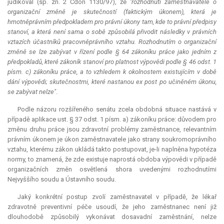
judikoval (sp. zn. 2 Cdon 1130/97), že
"rozhodnutí zaměstnavatele o
organizační změně je skutečností (faktickým úkonem), která je
hmotněprávním předpokladem pro právní úkony tam, kde to právní předpisy
stanoví, a která není sama o sobě způsobilá přivodit následky v právních
vztazích účastníků pracovněprávního vztahu. Rozhodnutím o organizační
změně se lze zabývat v řízení podle § 64 zákoníku práce jako jedním z
předpokladů, které zákoník stanoví pro platnost výpovědi podle § 46 odst. 1
písm. c) zákoníku práce, a to vzhledem k okolnostem existujícím v době
dání výpovědi; skutečnostmi, které nastanou
ex post
po učiněném úkonu,
se zabývat nelze"
.
Podle názoru rozšířeného senátu zcela obdobná situace nastává v
případě aplikace ust. § 37 odst. 1 písm. a) zákoníku práce: důvodem pro
změnu druhu práce jsou zdravotní problémy zaměstnance, relevantním
právním úkonem je úkon zaměstnavatele jako strany soukromoprávního
vztahu, kterému zákon ukládá takto postupovat, je-li naplněna hypotéza
normy, to znamená, že zde existuje naprostá obdoba výpovědi v případě
organizačních změn osvětlená shora uvedenými rozhodnutími
Nejvyššího soudu a Ústavního soudu.
Jaký konkrétní postup zvolí zaměstnavatel v případě, že lékař
zdravotně preventivní péče usoudí, že jeho zaměstnanec není již
dlouhodobě způsobilý vykonávat dosavadní zaměstnání, nelze