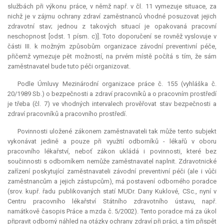
službách při výkonu práce, v němž např. v čl. 11 vymezuje situace, za
nichž je v zájmu ochrany zdraví zaměstnanců vhodné posuzovat jejich
zdravotní stav; jednou z takových situací je opakovaná pracovní
neschopnost [odst. 1 písm. c)]. Toto doporučení se rovněž vyslovuje v
části III. k možným způsobům organizace závodní preventivní péče,
přičemž vymezuje pět možností, na prvém místě počítá s tím, že sám
zaměstnavatel bude tuto péči organizovat.
Podle Úmluvy Mezinárodní organizace práce č. 155 (vyhláška č.
20/1989 Sb.) o bezpečnosti a zdraví pracovníků a o pracovním prostředí
je třeba (čl. 7) ve vhodných intervalech prověřovat stav bezpečnosti a
zdraví pracovníků a pracovního prostředí.
Povinnosti uložené zákonem zaměstnavateli tak může tento subjekt
vykonávat jedině a pouze při využití odborníků - lékařů v oboru
pracovního lékařství, neboť zákon ukládá i povinnosti, které bez
součinnosti s odborníkem nemůže zaměstnavatel naplnit. Zdravotnické
zařízení poskytující zaměstnavateli závodní preventivní péči (ale i vůči
zaměstnancům a jejich zástupcům), má postavení odborného poradce
(srov. kupř. řadu publikovaných statí MUDr. Dany Kuklové, CSc., nyní v
Centru pracovního lékařství Státního zdravotního ústavu, např.
namátkově časopis Práce a mzda č. 5/2002). Tento poradce má za úkol
připravit odborný náhled na otázky ochrany zdraví při práci, a tím přispět