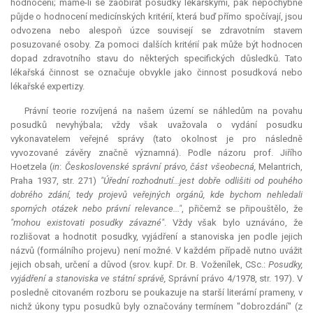
hodnocení; máme-li se zaobírat posudky lékařskými, pak nepochybně
půjde o hodnocení medicínských kritérií, která buď přímo spočívají, jsou
odvozena nebo alespoň úzce souvisejí se zdravotním stavem
posuzované osoby. Za pomoci dalších kritérií pak může být hodnocen
dopad zdravotního stavu do některých specifických důsledků. Tato
lékařská činnost se označuje obvykle jako činnost posudková nebo
lékařské expertizy.
Právní teorie rozvíjená na našem území se náhledům na povahu
posudků nevyhýbala; vždy však uvažovala o vydání posudku
vykonavatelem veřejné správy (tato okolnost je pro následně
vyvozované závěry značně významná). Podle názoru prof. Jiřího
Hoetzela (
in
:
Československé správní právo, část všeobecná,
Melantrich,
Praha 1937, str. 271)
"Úřední rozhodnutí...jest dobře odlišiti od pouhého
dobrého zdání, tedy projevů veřejných orgánů, kde bychom nehledali
sporných otázek nebo právní relevance..."
, přičemž se připouštělo, že
"mohou existovati posudky závazné"
. Vždy však bylo uznáváno, že
rozlišovat a hodnotit posudky, vyjádření a stanoviska jen podle jejich
názvů (formálního projevu) není možné. V každém případě nutno uvážit
jejich obsah, určení a důvod (srov. kupř.
Dr.
B. Voženílek, CSc.:
Posudky,
vyjádření a stanoviska ve státní správě,
Správní právo 4/1978, str. 197). V
posledně citovaném rozboru se poukazuje na starší literární prameny, v
nichž úkony typu posudků byly označovány termínem "dobrozdání" (z