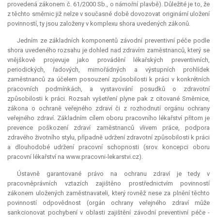
provedená zákonem č. 61/2000 Sb., o námořní plavbě). Důležité je to, že
z těchto směrnic již nelze v současné době dovozovat originární uložení
povinností, ty jsou založeny v komplexu shora uvedených zákonů.
Jedním ze základních komponentů závodní preventivní péče podle
shora uvedeného rozsahu je dohled nad zdravím zaměstnanců, který se
vnějškově projevuje jako provádění lékařských preventivních,
periodických, řadových, mimořádných a výstupních prohlídek
zaměstnanců za účelem posouzení způsobilosti k práci v konkrétních
pracovních podmínkách, a vystavování posudků o zdravotní
způsobilosti k práci. Rozsah vyšetření plyne pak z citované Směrnice,
zákona o ochraně veřejného zdraví či z rozhodnutí orgánu ochrany
veřejného zdraví. Základním cílem oboru pracovního lékařství přitom je
prevence poškození zdraví zaměstnanců vlivem práce, podpora
zdravého životního stylu, případně udržení zdravotní způsobilosti k práci
a dlouhodobé udržení pracovní schopnosti (srov. koncepci oboru
pracovní lékařství na www.pracovni-lekarstvi.cz).
Ústavně garantované právo na ochranu zdraví je tedy v
pracovněprávních vztazích zajištěno prostřednictvím povinností
zákonem uložených zaměstnavateli, který rovněž nese za plnění těchto
povinností odpovědnost (orgán ochrany veřejného zdraví může
sankcionovat pochybení v oblasti zajištění závodní preventivní péče -