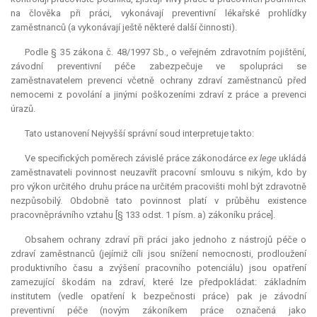
na člověka při práci, vykonávají preventivní lékařské prohlídky
zaměstnanců (a vykonávají ještě některé další činnosti).
Podle § 35 zákona č. 48/1997 Sb., o veřejném zdravotním pojištění,
závodní preventivní péče zabezpečuje ve spolupráci se
zaměstnavatelem prevenci včetně ochrany zdraví zaměstnanců před
nemocemi z povolání a jinými poškozeními zdraví z práce a prevenci
úrazů.
Tato ustanovení Nejvyšší správní soud interpretuje takto:
Ve specifických poměrech závislé práce zákonodárce
ex lege
ukládá
zaměstnavateli povinnost neuzavřít pracovní smlouvu s nikým, kdo by
pro výkon určitého druhu práce na určitém pracovišti mohl být zdravotně
nezpůsobilý. Obdobně tato povinnost platí v průběhu existence
pracovněprávního vztahu [§ 133 odst. 1 písm. a) zákoníku práce].
Obsahem ochrany zdraví při práci jako jednoho z nástrojů péče o
zdraví zaměstnanců (jejímiž cíli jsou snížení nemocnosti, prodloužení
produktivního času a zvýšení pracovního potenciálu) jsou opatření
zamezující škodám na zdraví, které lze předpokládat: základním
institutem (vedle opatření k bezpečnosti práce) pak je závodní
preventivní péče (novým zákoníkem práce označená jako