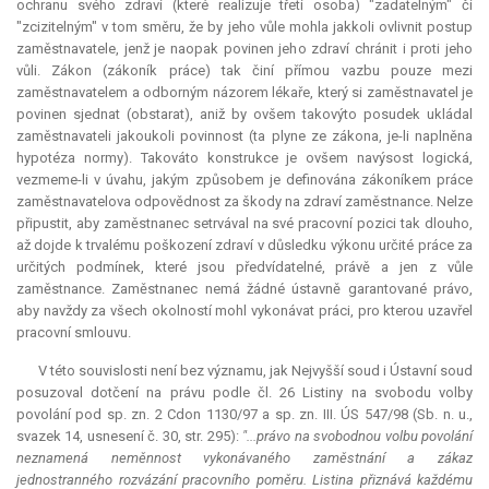
ochranu svého zdraví (které realizuje třetí osoba) "zadatelným" či
"zcizitelným" v tom směru, že by jeho vůle mohla jakkoli ovlivnit postup
zaměstnavatele, jenž je naopak povinen jeho zdraví chránit i proti jeho
vůli. Zákon (zákoník práce) tak činí přímou vazbu pouze mezi
zaměstnavatelem a odborným názorem lékaře, který si zaměstnavatel je
povinen sjednat (obstarat), aniž by ovšem takovýto posudek ukládal
zaměstnavateli jakoukoli povinnost (ta plyne ze zákona, je-li naplněna
hypotéza normy). Takováto konstrukce je ovšem navýsost logická,
vezmeme-li v úvahu, jakým způsobem je definována zákoníkem práce
zaměstnavatelova odpovědnost za škody na zdraví zaměstnance. Nelze
připustit, aby zaměstnanec setrvával na své pracovní pozici tak dlouho,
až dojde k trvalému poškození zdraví v důsledku výkonu určité práce za
určitých podmínek, které jsou předvídatelné, právě a jen z vůle
zaměstnance. Zaměstnanec nemá žádné ústavně garantované právo,
aby navždy za všech okolností mohl vykonávat práci, pro kterou uzavřel
pracovní smlouvu.
V této souvislosti není bez významu, jak Nejvyšší soud i Ústavní soud
posuzoval dotčení na právu podle čl. 26 Listiny na svobodu volby
povolání pod sp. zn. 2 Cdon 1130/97 a sp. zn. III. ÚS 547/98 (Sb. n. u.,
svazek 14, usnesení č. 30, str. 295):
"...právo na svobodnou volbu povolání
neznamená neměnnost vykonávaného zaměstnání a zákaz
jednostranného rozvázání pracovního poměru. Listina přiznává každému