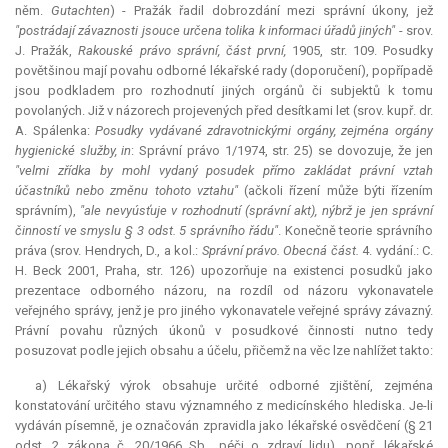
něm.
Gutachten
) - Pražák řadil dobrozdání mezi správní úkony, jež
"postrádají závaznosti jsouce určena tolika k informaci úřadů jiných"
- srov.
J. Pražák,
Rakouské právo správní, část první,
1905, str. 109. Posudky
povětšinou mají povahu odborné lékařské rady (doporučení), popřípadě
jsou podkladem pro rozhodnutí jiných orgánů či subjektů k tomu
povolaných. Již v názorech projevených před desítkami let (srov. kupř.
dr.
A. Spálenka:
Posudky vydávané zdravotnickými orgány, zejména orgány
hygienické služby, in
: Správní právo 1/1974, str. 25) se dovozuje, že jen
"velmi zřídka by mohl vydaný posudek přímo zakládat právní vztah
účastníků nebo změnu tohoto vztahu"
(ačkoli řízení může býti řízením
správním),
"ale nevyúsťuje v rozhodnutí (správní akt), nýbrž je jen správní
činností ve smyslu § 3 odst. 5 správního řádu"
. Konečně teorie správního
práva (srov. Hendrych, D., a kol.:
Správní právo. Obecná část.
4. vydání.: C.
H. Beck 2001, Praha, str. 126) upozorňuje na existenci posudků jako
prezentace odborného názoru, na rozdíl od názoru vykonavatele
veřejného správy, jenž je pro jiného vykonavatele veřejné správy závazný.
Právní povahu různých úkonů v posudkové činnosti nutno tedy
posuzovat podle jejich obsahu a účelu, přičemž na věc lze nahlížet takto:
a) Lékařský výrok obsahuje určité odborné zjištění, zejména
konstatování určitého stavu významného z medicínského hlediska. Je-li
vydáván písemně, je označován zpravidla jako lékařské osvědčení (§ 21
odst. 2 zákona č. 20/1966 Sb., péči o zdraví lidu), popř. lékařské