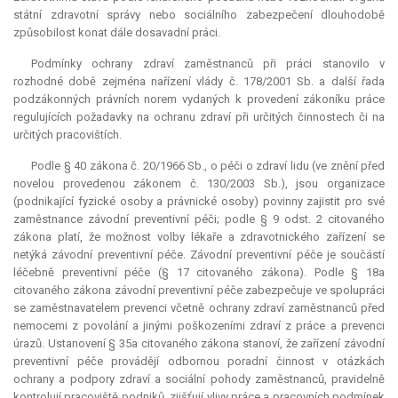
státní zdravotní správy nebo sociálního zabezpečení dlouhodobě
způsobilost konat dále dosavadní práci.
Podmínky ochrany zdraví zaměstnanců při práci stanovilo v
rozhodné době zejména nařízení vlády č. 178/2001 Sb. a další řada
podzákonných právních norem vydaných k provedení zákoníku práce
regulujících požadavky na ochranu zdraví při určitých činnostech či na
určitých pracovištích.
Podle § 40 zákona č. 20/1966 Sb., o péči o zdraví lidu (ve znění před
novelou provedenou zákonem č. 130/2003 Sb.), jsou organizace
(podnikající fyzické osoby a právnické osoby) povinny zajistit pro své
zaměstnance závodní preventivní péči; podle § 9 odst. 2 citovaného
zákona platí, že možnost volby lékaře a zdravotnického zařízení se
netýká závodní preventivní péče. Závodní preventivní péče je součástí
léčebně preventivní péče (§ 17 citovaného zákona). Podle § 18a
citovaného zákona závodní preventivní péče zabezpečuje ve spolupráci
se zaměstnavatelem prevenci včetně ochrany zdraví zaměstnanců před
nemocemi z povolání a jinými poškozeními zdraví z práce a prevenci
úrazů. Ustanovení § 35a citovaného zákona stanoví, že zařízení závodní
preventivní péče provádějí odbornou poradní činnost v otázkách
ochrany a podpory zdraví a sociální pohody zaměstnanců, pravidelně
kontrolují pracoviště podniků, zjišťují vlivy práce a pracovních podmínek