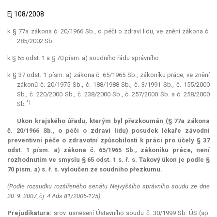
Ej 108/2008
k § 77a zákona č. 20/1966 Sb., o péči o zdraví lidu, ve znění zákona č.
285/2002 Sb.
k § 65 odst. 1 a § 70 písm. a) soudního řádu správního
k § 37 odst. 1 písm. a) zákona č. 65/1965 Sb., zákoníku práce, ve znění
zákonů č. 20/1975 Sb., č. 188/1988 Sb., č. 3/1991 Sb., č. 155/2000
Sb., č. 220/2000 Sb., č. 238/2000 Sb., č. 257/2000 Sb. a č. 258/2000
*)
Sb.
Úkon krajského úřadu, kterým byl přezkoumán (§ 77a zákona
č. 20/1966 Sb., o péči o zdraví lidu) posudek lékaře závodní
preventivní péče o zdravotní způsobilosti k práci pro účely § 37
odst. 1 písm. a) zákona č. 65/1965 Sb., zákoníku práce, není
rozhodnutím ve smyslu § 65 odst. 1 s. ř. s. Takový úkon je podle §
70 písm. a) s. ř. s. vyloučen ze soudního přezkumu.
(Podle rozsudku rozšířeného senátu Nejvyššího správního soudu ze dne
20. 9. 2007, čj. 4 Ads 81/2005-125)
Prejudikatura:
srov. usnesení Ústavního soudu č. 30/1999 Sb. ÚS (sp.