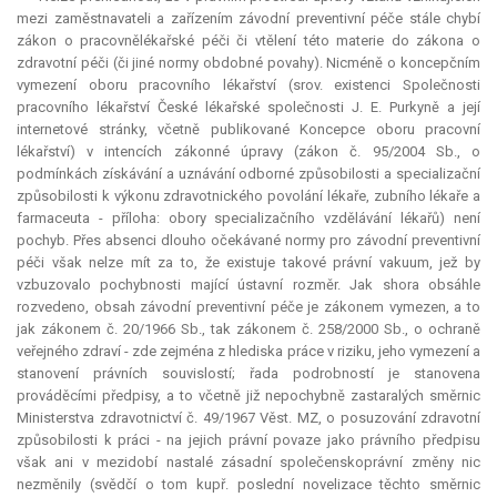
mezi zaměstnavateli a zařízením závodní preventivní péče stále chybí
zákon o pracovnělékařské péči či vtělení této materie do zákona o
zdravotní péči (či jiné normy obdobné povahy). Nicméně o koncepčním
vymezení oboru pracovního lékařství (srov. existenci Společnosti
pracovního lékařství České lékařské společnosti J. E. Purkyně a její
internetové stránky, včetně publikované Koncepce oboru pracovní
lékařství) v intencích zákonné úpravy (zákon č. 95/2004 Sb., o
podmínkách získávání a uznávání odborné způsobilosti a specializační
způsobilosti k výkonu zdravotnického povolání lékaře, zubního lékaře a
farmaceuta - příloha: obory specializačního vzdělávání lékařů) není
pochyb. Přes absenci dlouho očekávané normy pro závodní preventivní
péči však nelze mít za to, že existuje takové právní vakuum, jež by
vzbuzovalo pochybnosti mající ústavní rozměr. Jak shora obsáhle
rozvedeno, obsah závodní preventivní péče je zákonem vymezen, a to
jak zákonem č. 20/1966 Sb., tak zákonem č. 258/2000 Sb., o ochraně
veřejného zdraví - zde zejména z hlediska práce v riziku, jeho vymezení a
stanovení právních souvislostí; řada podrobností je stanovena
prováděcími předpisy, a to včetně již nepochybně zastaralých směrnic
Ministerstva zdravotnictví č. 49/1967 Věst. MZ, o posuzování zdravotní
způsobilosti k práci - na jejich právní povaze jako právního předpisu
však ani v mezidobí nastalé zásadní společenskoprávní změny nic
nezměnily (svědčí o tom kupř. poslední novelizace těchto směrnic