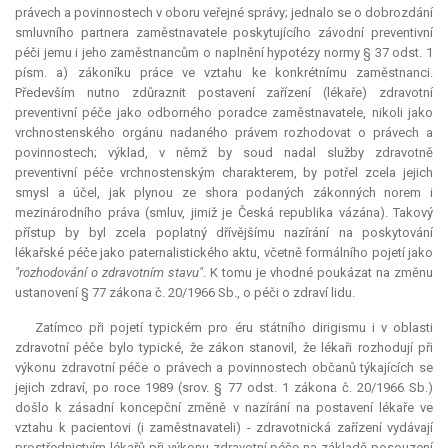
právech a povinnostech v oboru veřejné správy; jednalo se o dobrozdání
smluvního partnera zaměstnavatele poskytujícího závodní preventivní
péči jemu i jeho zaměstnancům o naplnění hypotézy normy § 37 odst. 1
písm. a) zákoníku práce ve vztahu ke konkrétnímu zaměstnanci.
Především nutno zdůraznit postavení zařízení (lékaře) zdravotní
preventivní péče jako odborného poradce zaměstnavatele, nikoli jako
vrchnostenského orgánu nadaného právem rozhodovat o právech a
povinnostech; výklad, v němž by soud nadal služby zdravotně
preventivní péče vrchnostenským charakterem, by potřel zcela jejich
smysl a účel, jak plynou ze shora podaných zákonných norem i
mezinárodního práva (smluv, jimiž je Česká republika vázána). Takový
přístup by byl zcela poplatný dřívějšímu nazírání na poskytování
lékařské péče jako paternalistického aktu, včetně formálního pojetí jako
"rozhodování o zdravotním stavu"
. K tomu je vhodné poukázat na změnu
ustanovení § 77 zákona č. 20/1966 Sb., o péči o zdraví lidu.
Zatímco při pojetí typickém pro éru státního dirigismu i v oblasti
zdravotní péče bylo typické, že zákon stanovil, že lékaři rozhodují při
výkonu zdravotní péče o právech a povinnostech občanů týkajících se
jejich zdraví, po roce 1989 (srov. § 77 odst. 1 zákona č. 20/1966 Sb.)
došlo k zásadní koncepční změně v nazírání na postavení lékaře ve
vztahu k pacientovi (i zaměstnavateli) - zdravotnická zařízení vydávají
prostřednictvím lékařů při výkonu zdravotní péče na základě posouzení