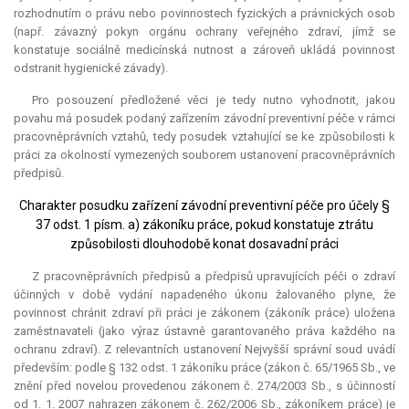
rozhodnutím o právu nebo povinnostech fyzických a právnických osob
(např. závazný pokyn orgánu ochrany veřejného zdraví, jímž se
konstatuje sociálně medicínská nutnost a zároveň ukládá povinnost
odstranit hygienické závady).
Pro posouzení předložené věci je tedy nutno vyhodnotit, jakou
povahu má posudek podaný zařízením závodní preventivní péče v rámci
pracovněprávních vztahů, tedy posudek vztahující se ke způsobilosti k
práci za okolností vymezených souborem ustanovení pracovněprávních
předpisů.
Charakter posudku zařízení závodní preventivní péče pro účely §
37 odst. 1 písm. a) zákoníku práce, pokud konstatuje ztrátu
způsobilosti dlouhodobě konat dosavadní práci
Z pracovněprávních předpisů a předpisů upravujících péči o zdraví
účinných v době vydání napadeného úkonu žalovaného plyne, že
povinnost chránit zdraví při práci je zákonem (zákoník práce) uložena
zaměstnavateli (jako výraz ústavně garantovaného práva každého na
ochranu zdraví). Z relevantních ustanovení Nejvyšší správní soud uvádí
především: podle § 132 odst. 1 zákoníku práce (zákon č. 65/1965 Sb., ve
znění před novelou provedenou zákonem č. 274/2003 Sb., s účinností
od 1. 1. 2007 nahrazen zákonem č. 262/2006 Sb., zákoníkem práce) je