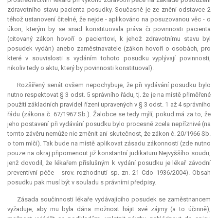
zdravotního stavu pacienta posudky. Současně je ze znění odstavce 2
téhož ustanovení čitelné, že nejde - aplikováno na posuzovanou věc - o
úkon, kterým by se snad konstituovala práva či povinnosti pacienta
(citovaný zákon hovoří o pacientovi, k jehož zdravotnímu stavu byl
posudek vydán) anebo zaměstnavatele (zákon hovoří o osobách, pro
které v souvislosti s vydáním tohoto posudku vyplývají povinnosti,
nikoliv tedy o aktu, který by povinnosti konstituoval).
Rozšířený senát ovšem nepochybuje, že při vydávání posudku bylo
nutno respektovat § 3 odst. 5 správního řádu, tj. že je na místě přiměřené
použití základních pravidel řízení upravených v § 3 odst. 1 až 4 správního
řádu (zákona č. 67/1967 Sb.). Žalobce se tedy mýlí, pokud má za to, že
jeho postavení při vydávání posudku bylo procesně zcela nepříznivé (na
tomto závěru nemůže nic změnit ani skutečnost, že zákon č. 20/1966 Sb.
o tom mlčí). Tak bude na místě aplikovat zásadu zákonnosti (zde nutno
pouze na okraj připomenout již konstantní judikaturu Nejvyššího soudu,
jenž dovodil, že lékařem příslušným k vydání posudku je lékař závodní
preventivní péče - srov. rozhodnutí sp. zn. 21 Cdo 1936/2004). Obsah
posudku pak musí být v souladu s právními předpisy.
Zásada součinnosti lékaře vydávajícího posudek se zaměstnancem
vyžaduje, aby mu byla dána možnost hájit své zájmy (a to účinně),