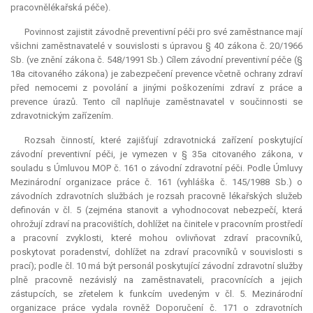
pracovnělékařská péče).
Povinnost zajistit závodně preventivní péči pro své zaměstnance mají
všichni zaměstnavatelé v souvislosti s úpravou § 40 zákona č. 20/1966
Sb. (ve znění zákona č. 548/1991 Sb.) Cílem závodní preventivní péče (§
18a citovaného zákona) je zabezpečení prevence včetně ochrany zdraví
před nemocemi z povolání a jinými poškozeními zdraví z práce a
prevence úrazů. Tento cíl naplňuje zaměstnavatel v součinnosti se
zdravotnickým zařízením.
Rozsah činností, které zajišťují zdravotnická zařízení poskytující
závodní preventivní péči, je vymezen v § 35a citovaného zákona, v
souladu s Úmluvou MOP č. 161 o závodní zdravotní péči. Podle Úmluvy
Mezinárodní organizace práce č. 161 (vyhláška č. 145/1988 Sb.) o
závodních zdravotních službách je rozsah pracovně lékařských služeb
definován v čl. 5 (zejména stanovit a vyhodnocovat nebezpečí, která
ohrožují zdraví na pracovištích, dohlížet na činitele v pracovním prostředí
a pracovní zvyklosti, které mohou ovlivňovat zdraví pracovníků,
poskytovat poradenství, dohlížet na zdraví pracovníků v souvislosti s
prací); podle čl. 10 má být personál poskytující závodní zdravotní služby
plně pracovně nezávislý na zaměstnavateli, pracovnících a jejich
zástupcích, se zřetelem k funkcím uvedeným v čl. 5. Mezinárodní
organizace práce vydala rovněž Doporučení č. 171 o zdravotních