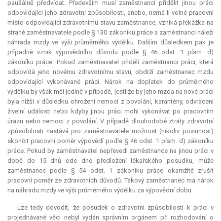
paušálně předvídat. Především musí zaměstnanci přidělit jinou práci
odpovídající jeho zdravotní způsobilosti, anebo, nemá-li volné pracovní
místo odpovídající zdravotnímu stavu zaměstnance, vzniká překážka na
straně zaměstnavatele podle § 130 zákoníku práce a zaměstnanci náleží
náhrada mzdy ve výši průměrného výdělku. Dalším důsledkem pak je
případně vznik výpovědního důvodu podle § 46 odst. 1 písm. d)
zákoníku práce. Pokud zaměstnavatel přidělí zaměstnanci práci, která
odpovídá jeho novému zdravotnímu stavu, obdrží zaměstnanec mzdu
odpovídající vykonávané práci. Nárok na doplatek do průměrného
výdělku by však měl jedině v případě, jestliže by jeho mzda na nové práci
byla nižší v důsledku ohrožení nemocí z povolání, karantény, odvracení
živelní události nebo kdyby jinou práci mohl vykonávat po pracovním
úrazu nebo nemoci z povolání. V případě dlouhodobé ztráty zdravotní
způsobilosti nastává pro zaměstnavatele možnost (nikoliv povinnost)
skončit pracovní poměr výpovědí podle § 46 odst. 1 písm. d) zákoníku
práce. Pokud by zaměstnavatel nepřevedl zaměstnance na jinou práci v
době do 15 dnů ode dne předložení lékařského posudku, může
zaměstnanec podle § 54 odst. 1 zákoníku práce okamžitě zrušit
pracovní poměr ze zdravotních důvodů. Takový zaměstnanec má nárok
na náhradu mzdy ve výši průměrného výdělku za výpovědní dobu.
Lze tedy dovodit, že posudek o zdravotní způsobilosti k práci v
projednávané věci nebyl vydán správním orgánem při rozhodování o