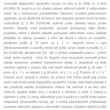
rozsudek Nejvyššího správního soudu ze dne 9. 8. 2006, čj. 4 Ads
81/2005-76, zrušil a co do zbytku ústavní stížnost odmítl. V odůvodnění
uvedl, že z dokazování provedeného Ústavním soudem jednoznačně
vyplynulo, že ve skutkově obdobné věci Nejvyšší správní soud ve svém
rozhodnutí čj. 2 As 5/2005-86, vyslovil zcela zřetelný názor, podle
kterého
"krajský soud především správně postupoval, když žalobu
projednal, neboť v daném případě posouzení zdravotního stavu zakládá
překážku ve výkonu povolání, a není tak důvod k výluce ze soudního
přezkumu podle § 70 písm. d) s. ř. s."
. Naproti tomu v nyní
přezkoumávaném rozsudku, který byl vydán až po přijetí rozsudku čj. 2
As 5/2005-86, akceptován byl - jak z vpředu uvedeného patrno - právní
závěr zcela opačný - totiž, že
"krajský soud nesprávně posoudil právní
otázku existence uvedené kompetenční výluky, a nesprávně se tedy
meritem zabýval v situaci, kdy měl návrh odmítnout podle § 46 odst. 1
písm. d) s. ř. s. ve spojení s § 68 písm. e) s. ř. s. a § 70 písm. d) s. ř. s.".
Ústavní soud dospěl k závěru, že pokud měl čtvrtý senát jiný právní
názor než druhý senát Nejvyššího správního soudu, měl řízení přerušit a
věc předložit senátu rozšířenému. Pokud tak neučinil a ve věci sám
rozhodl, uplatnil státní moc v rozporu s článkem 2 odst. 3 Ústavy a
článkem 2 odst. 2 Listiny základních práv a svobod a zatížil řízení vadou
nesprávně obsazeného soudu, jež v rovině ústavněprávní představuje
porušení ústavního práva na zákonného soudce. Uvedená zjištění podle