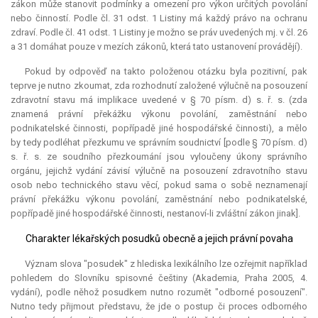
zákon může stanovit podmínky a omezení pro výkon určitých povolání
nebo činností. Podle čl. 31 odst. 1 Listiny má každý právo na ochranu
zdraví. Podle čl. 41 odst. 1 Listiny je možno se práv uvedených mj. v čl. 26
a 31 domáhat pouze v mezích zákonů, která tato ustanovení provádějí).
Pokud by odpověď na takto položenou otázku byla pozitivní, pak
teprve je nutno zkoumat, zda rozhodnutí založené výlučně na posouzení
zdravotní stavu má
implikace
uvedené v § 70 písm. d) s. ř. s. (zda
znamená právní překážku výkonu povolání, zaměstnání nebo
podnikatelské činnosti, popřípadě jiné hospodářské činnosti), a mělo
by tedy podléhat přezkumu ve správním soudnictví [podle § 70 písm. d)
s. ř. s. ze soudního přezkoumání jsou vyloučeny úkony správního
orgánu, jejichž vydání závisí výlučně na posouzení zdravotního stavu
osob nebo technického stavu věcí, pokud sama o sobě neznamenají
právní překážku výkonu povolání, zaměstnání nebo podnikatelské,
popřípadě jiné hospodářské činnosti, nestanoví-li zvláštní zákon jinak].
Charakter lékařských posudků obecně a jejich právní povaha
Význam slova "posudek" z hlediska lexikálního lze ozřejmit například
pohledem do Slovníku spisovné češtiny (Akademia, Praha 2005, 4.
vydání), podle něhož posudkem nutno rozumět "odborné posouzení".
Nutno tedy přijmout představu, že jde o postup či proces odborného