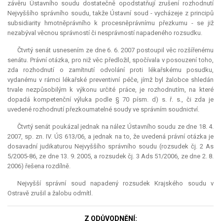
závěru Ústavního soudu dostatečně opodstatňují zrušení rozhodnutí
Nejvyššího správního soudu, takže Ústavní soud - vycházeje z principů
subsidiarity hmotněprávního k procesněprávnímu přezkumu - se již
nezabýval věcnou správností či nesprávností napadeného rozsudku.
Čtvrtý senát usnesením ze dne 6. 6. 2007 postoupil věc rozšířenému
senátu. Právní otázka, pro niž věc předložil, spočívala v posouzení toho,
zda rozhodnutí o zamítnutí odvolání proti lékařskému posudku,
vydanému v rámci lékařské preventivní péče, jímž byl žalobce shledán
trvale nezpůsobilým k výkonu určité práce, je rozhodnutím, na které
dopadá kompetenční výluka podle § 70 písm. d) s. ř. s., či zda je
uvedené rozhodnutí přezkoumatelné soudy ve správním soudnictví.
Čtvrtý senát poukázal jednak na nález Ústavního soudu ze dne 18. 4.
2007, sp. zn. IV. ÚS 613/06, a jednak na to, že uvedená právní otázka je
dosavadní judikaturou Nejvyššího správního soudu (rozsudek čj. 2 As
5/2005-86, ze dne 13. 9. 2005, a rozsudek čj. 3 Ads 51/2006, ze dne 2. 8.
2006) řešena rozdílně.
Nejvyšší správní soud napadený rozsudek Krajského soudu v
Ostravě zrušil a žalobu odmítl.
Z ODŮVODNĚNÍ: