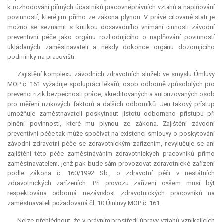
k rozhodování přímých účastníků pracovněprávních vztahů a naplňování
povinností, které jim přímo ze zákona plynou. V právě citované stati je
možno se seznámit s kritikou dosavadního vnímání činnosti závodní
preventivní péče jako orgánu rozhodujícího o naplňování povinností
ukládaných zaměstnavateli a někdy dokonce orgánu dozorujícího
podmínky na pracovišti.
Zajištění komplexu závodních zdravotních služeb ve smyslu Úmluvy
MOP č. 161 vyžaduje spolupráci lékařů, osob odborně způsobilých pro
prevenci rizik bezpečnosti práce, akreditovaných a autorizovaných osob
pro měření rizikových faktorů a dalších odborníků. Jen takový přístup
umožňuje zaměstnavateli poskytnout jistotu odborného přístupu při
plnění povinností, které mu plynou ze zákona. Zajištění závodní
preventivní péče tak může spočívat na existenci smlouvy o poskytování
závodní zdravotní péče se zdravotnickým zařízením, nevylučuje se ani
zajištění této péče zaměstnáváním zdravotnických pracovníků přímo
zaměstnavatelem, jenž pak bude sám provozovat zdravotnické zařízení
podle zákona č. 160/1992 Sb., o zdravotní péči v nestátních
zdravotnických zařízeních. Při provozu zařízení ovšem musí být
respektována odborná nezávislost zdravotnických pracovníků na
zaměstnavateli požadovaná čl. 10 Úmluvy MOP č. 161.
Nelze přehlédnout, že v právním prostředí úpravy vztahů vznikajících