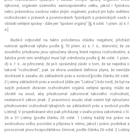
výkonné, orgánem územního samosprávného celku, jakož i fyzickou
nebo právnickou osobou nebo jiným orgánem, pokud jim bylo svěřeno
rozhodování o právech a povinnostech fyzických a právnických osob v
oblasti veřejné správy - dále jen "správní orgány" [§ 4 odst. 1 písm. a) s. ř.
s.].
Bude-li odpověď na takto položenou otázku negativní, přichází
nutnost aplikovat výluku podle § 70 písm. a) s. ř. s., stanovící, že ze
soudního přezkumu jsou vyloučeny úkony, které nejsou rozhodnutími, a
žaloba proti nim směřující musí být odmítnuta podle § 46 odst. 1 písm.
d) s. ř. s. Je přirozené, že je-li oprávněný závěr o tom, že se nejedná o
takové "rozhodnutí", pak ze shora uvedené definice plyne, že nemůže
docházet k zásahu do základních práv a svobod [podle článku 36 odst.
2 Listiny základních práv a svobod (dále jen "Listina") kdo tvrdí, že byl na
svých právech zkrácen rozhodnutím orgánů veřejné správy, může se
obrátit na soud, aby přezkoumal zákonnost takového rozhodnutí,
nestanoví-li zákon jinak. Z pravomoci soudu však nesmí být vyloučeno
přezkoumání rozhodnutí týkajících se základních práv a svobod podle
Listiny]. V projednávané věci pak přicházejí v úvahu práva zakotvená v čl.
26 a 31 Listiny (podle článku 26 odst. 1 Listiny každý má právo na
svobodnou volbu povolání a přípravu k němu, jakož i právo podnikat a
provozovat jinou hospodářskou činnost, podle článku 26 odst. 2 Listiny