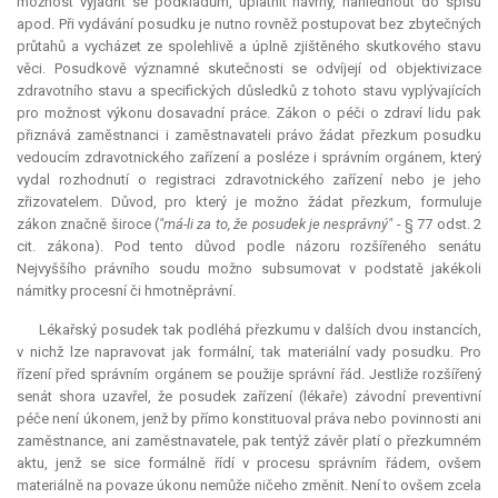
možnost vyjádřit se podkladům, uplatnit návrhy, nahlédnout do spisu
apod. Při vydávání posudku je nutno rovněž postupovat bez zbytečných
průtahů a vycházet ze spolehlivě a úplně zjištěného skutkového stavu
věci. Posudkově významné skutečnosti se odvíjejí od objektivizace
zdravotního stavu a specifických důsledků z tohoto stavu vyplývajících
pro možnost výkonu dosavadní práce. Zákon o péči o zdraví lidu pak
přiznává zaměstnanci i zaměstnavateli právo žádat přezkum posudku
vedoucím zdravotnického zařízení a posléze i správním orgánem, který
vydal rozhodnutí o registraci zdravotnického zařízení nebo je jeho
zřizovatelem. Důvod, pro který je možno žádat přezkum, formuluje
zákon značně široce (
"má-li za to, že posudek je nesprávný"
- § 77 odst. 2
cit. zákona). Pod tento důvod podle názoru rozšířeného senátu
Nejvyššího právního soudu možno subsumovat v podstatě jakékoli
námitky procesní či hmotněprávní.
Lékařský posudek tak podléhá přezkumu v dalších dvou instancích,
v nichž lze napravovat jak formální, tak materiální vady posudku. Pro
řízení před správním orgánem se použije správní řád. Jestliže rozšířený
senát shora uzavřel, že posudek zařízení (lékaře) závodní preventivní
péče není úkonem, jenž by přímo konstituoval práva nebo povinnosti ani
zaměstnance, ani zaměstnavatele, pak tentýž závěr platí o přezkumném
aktu, jenž se sice formálně řídí v procesu správním řádem, ovšem
materiálně na povaze úkonu nemůže ničeho změnit. Není to ovšem zcela