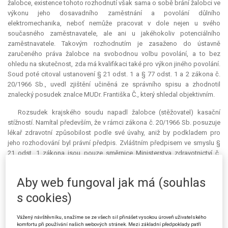
žalobce, existence tohoto rozhodnutí však sama o sobě brání žalobci ve
výkonu jeho dosavadního zaměstnání a povolání důlního
elektromechanika, neboť nemůže pracovat v dole nejen u svého
současného zaměstnavatele, ale ani u jakéhokoliv potenciálního
zaměstnavatele. Takovým rozhodnutím je zasaženo do ústavně
zaručeného práva žalobce na svobodnou volbu povolání, a to bez
ohledu na skutečnost, zda má kvalifikaci také pro výkon jiného povolání.
Soud poté citoval ustanovení § 21 odst. 1 a § 77 odst. 1 a 2 zákona č.
20/1966 Sb., uvedl zjištění učiněná ze správního spisu a zhodnotil
znalecký posudek znalce MUDr. Františka Č., který shledal objektivním.
Rozsudek krajského soudu napadl žalobce (stěžovatel) kasační
stížností. Namítal především, že v rámci zákona č. 20/1966 Sb. posuzuje
lékař zdravotní způsobilost podle své úvahy, aniž by podkladem pro
jeho rozhodování byl právní předpis. Zvláštním předpisem ve smyslu §
21 odst. 1 zákona jsou pouze směrnice Ministerstva zdravotnictví č.
49/1967 a č. 17/1970. Ustanovení § 21 odst. 1 zákona č. 20/1966 Sb. je
podle něj v rozporu s ústavním pořádkem a mělo být zrušeno. Současná
Aby web fungoval jak má (souhlas
úprava postupu lékaře není ani v souladu s Úmluvou Mezinárodní
organizace práce č. 161, podle níž personál poskytující závodní
s cookies)
zdravotní služby má být plně pracovně nezávislý na zaměstnavateli,
pracovnících a jejich zástupcích. Stěžovatel dále napadl postup soudu,
Vážený návštěvníku, snažíme se ze všech sil přinášet vysokou úroveň uživatelského
pokud se tento nevyjádřil k jeho námitce ve vztahu ke znaleckému
komfortu při používání našich webových stránek. Mezi základní předpoklady patří