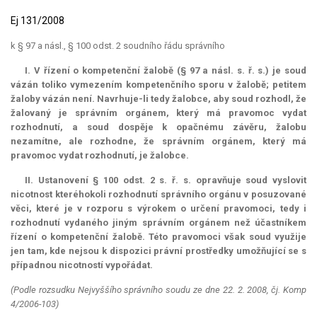
Ej 131/2008
k § 97 a násl., § 100 odst. 2 soudního řádu správního
I. V řízení o kompetenční žalobě (§ 97 a násl. s. ř. s.) je soud
vázán toliko vymezením kompetenčního sporu v žalobě; petitem
žaloby vázán není. Navrhuje-li tedy žalobce, aby soud rozhodl, že
žalovaný je správním orgánem, který má pravomoc vydat
rozhodnutí, a soud dospěje k opačnému závěru, žalobu
nezamítne, ale rozhodne, že správním orgánem, který má
pravomoc vydat rozhodnutí, je žalobce.
II. Ustanovení § 100 odst. 2 s. ř. s. opravňuje soud vyslovit
nicotnost kteréhokoli rozhodnutí správního orgánu v posuzované
věci, které je v rozporu s výrokem o určení pravomoci, tedy i
rozhodnutí vydaného jiným správním orgánem než účastníkem
řízení o kompetenční žalobě. Této pravomoci však soud využije
jen tam, kde nejsou k dispozici právní prostředky umožňující se s
případnou nicotností vypořádat.
(Podle rozsudku Nejvyššího správního soudu ze dne 22. 2. 2008, čj. Komp
4/2006-103)