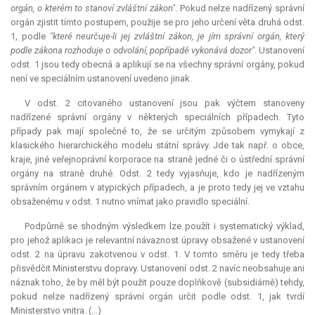
orgán, o kterém to stanoví zvláštní zákon"
. Pokud nelze nadřízený správní
orgán zjistit tímto postupem, použije se pro jeho určení věta druhá odst.
1, podle
"které neurčuje-li jej zvláštní zákon, je jím správní orgán, který
podle zákona rozhoduje o odvolání, popřípadě vykonává dozor"
. Ustanovení
odst. 1 jsou tedy obecná a aplikují se na všechny správní orgány, pokud
není ve speciálním ustanovení uvedeno jinak.
V odst. 2 citovaného ustanovení jsou pak výčtem stanoveny
nadřízené správní orgány v některých speciálních případech. Tyto
případy pak mají společné to, že se určitým způsobem vymykají z
klasického hierarchického modelu státní správy. Jde tak např. o obce,
kraje, jiné veřejnoprávní
korporace
na straně jedné či o ústřední správní
orgány na straně druhé. Odst. 2 tedy vyjasňuje, kdo je nadřízeným
správním orgánem v atypických případech, a je proto tedy jej ve vztahu
obsaženému v odst. 1 nutno vnímat jako pravidlo speciální.
Podpůrně se shodným výsledkem lze použít i systematický výklad,
pro jehož aplikaci je
relevantní
návaznost úpravy obsažené v ustanovení
odst. 2 na úpravu zakotvenou v odst. 1. V tomto směru je tedy třeba
přisvědčit Ministerstvu dopravy. Ustanovení odst. 2 navíc neobsahuje ani
náznak toho, že by měl být použit pouze doplňkově (subsidiárně) tehdy,
pokud nelze nadřízený správní orgán určit podle odst. 1, jak tvrdí
Ministerstvo vnitra. (...)