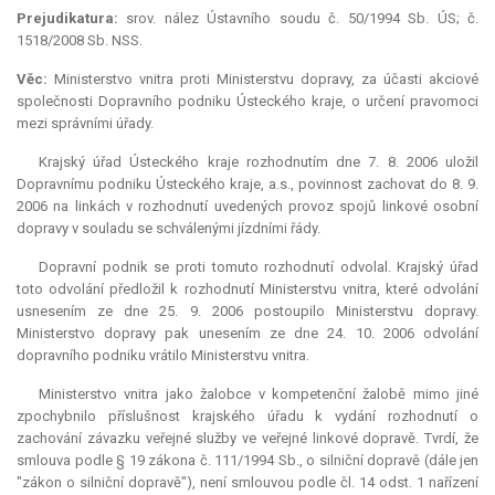
Prejudikatura:
srov. nález Ústavního soudu č. 50/1994 Sb. ÚS; č.
1518/2008 Sb. NSS.
Věc:
Ministerstvo vnitra proti Ministerstvu dopravy, za účasti akciové
společnosti Dopravního podniku Ústeckého kraje, o určení pravomoci
mezi správními úřady.
Krajský úřad Ústeckého kraje rozhodnutím dne 7. 8. 2006 uložil
Dopravnímu podniku Ústeckého kraje, a.s., povinnost zachovat do 8. 9.
2006 na linkách v rozhodnutí uvedených provoz spojů linkové osobní
dopravy v souladu se schválenými jízdními řády.
Dopravní podnik se proti tomuto rozhodnutí odvolal. Krajský úřad
toto odvolání předložil k rozhodnutí Ministerstvu vnitra, které odvolání
usnesením ze dne 25. 9. 2006 postoupilo Ministerstvu dopravy.
Ministerstvo dopravy pak unesením ze dne 24. 10. 2006 odvolání
dopravního podniku vrátilo Ministerstvu vnitra.
Ministerstvo vnitra jako žalobce v kompetenční žalobě mimo jiné
zpochybnilo příslušnost krajského úřadu k vydání rozhodnutí o
zachování závazku veřejné služby ve veřejné linkové dopravě. Tvrdí, že
smlouva podle § 19 zákona č. 111/1994 Sb., o silniční dopravě (dále jen
"zákon o silniční dopravě"), není smlouvou podle čl. 14 odst. 1 nařízení