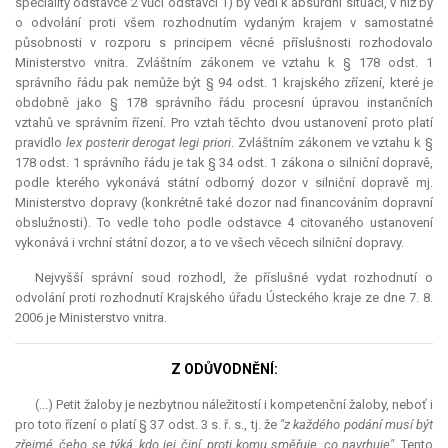
speciality odstavce 2 vůči odstavci 1) by vedl k
absurdní
situaci, v níž by
o odvolání proti všem rozhodnutím vydaným krajem v samostatné
působnosti v rozporu s principem věcné příslušnosti rozhodovalo
Ministerstvo vnitra. Zvláštním zákonem ve vztahu k § 178 odst. 1
správního řádu pak nemůže být § 94 odst. 1 krajského zřízení, které je
obdobně jako § 178 správního řádu procesní úpravou instančních
vztahů ve správním řízení. Pro vztah těchto dvou ustanovení proto platí
pravidlo
lex
posterir derogat legi priori
. Zvláštním zákonem ve vztahu k §
178 odst. 1 správního řádu je tak § 34 odst. 1 zákona o silniční dopravě,
podle kterého vykonává státní odborný dozor v silniční dopravě mj.
Ministerstvo dopravy (konkrétně také dozor nad financováním dopravní
obslužnosti). To vedle toho podle odstavce 4 citovaného ustanovení
vykonává i vrchní státní dozor, a to ve všech věcech silniční dopravy.
Nejvyšší správní soud rozhodl, že příslušné vydat rozhodnutí o
odvolání proti rozhodnutí Krajského úřadu Ústeckého kraje ze dne 7. 8.
2006 je Ministerstvo vnitra.
Z ODŮVODNĚNÍ:
(...)
Petit
žaloby je nezbytnou náležitostí i kompetenční žaloby, neboť i
pro toto řízení o platí § 37 odst. 3 s. ř. s., tj. že
"z každého podání musí být
zřejmé, čeho se týká, kdo jej činí, proti komu směřuje, co navrhuje".
Tento