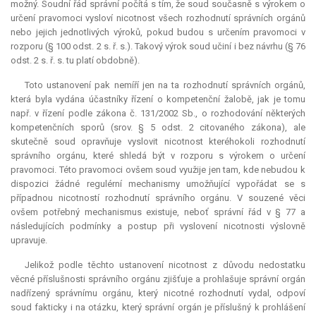
možný. Soudní řád správní počítá s tím, že soud současně s výrokem o
určení pravomoci vysloví nicotnost všech rozhodnutí správních orgánů
nebo jejich jednotlivých výroků, pokud budou s určením pravomoci v
rozporu (§ 100 odst. 2 s. ř. s.). Takový výrok soud učiní i bez návrhu (§ 76
odst. 2 s. ř. s. tu platí obdobně).
Toto ustanovení pak nemíří jen na ta rozhodnutí správních orgánů,
která byla vydána účastníky řízení o kompetenční žalobě, jak je tomu
např. v řízení podle zákona č. 131/2002 Sb., o rozhodování některých
kompetenčních sporů (srov. § 5 odst. 2 citovaného zákona), ale
skutečně soud opravňuje vyslovit nicotnost kteréhokoli rozhodnutí
správního orgánu, které shledá být v rozporu s výrokem o určení
pravomoci. Této pravomoci ovšem soud využije jen tam, kde nebudou k
dispozici žádné regulérní mechanismy umožňující vypořádat se s
případnou nicotností rozhodnutí správního orgánu. V souzené věci
ovšem potřebný mechanismus existuje, neboť správní řád v § 77 a
následujících podmínky a postup při vyslovení nicotnosti výslovně
upravuje.
Jelikož podle těchto ustanovení nicotnost z důvodu nedostatku
věcné příslušnosti správního orgánu zjišťuje a prohlašuje správní orgán
nadřízený správnímu orgánu, který nicotné rozhodnutí vydal, odpoví
soud fakticky i na otázku, který správní orgán je příslušný k prohlášení