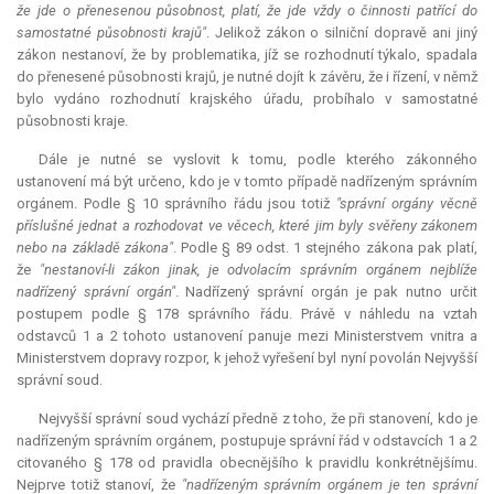
že jde o přenesenou působnost, platí, že jde vždy o činnosti patřící do
samostatné působnosti krajů"
. Jelikož zákon o silniční dopravě ani jiný
zákon nestanoví, že by problematika, jíž se rozhodnutí týkalo, spadala
do přenesené působnosti krajů, je nutné dojít k závěru, že i řízení, v němž
bylo vydáno rozhodnutí krajského úřadu, probíhalo v samostatné
působnosti kraje.
Dále je nutné se vyslovit k tomu, podle kterého zákonného
ustanovení má být určeno, kdo je v tomto případě nadřízeným správním
orgánem. Podle § 10 správního řádu jsou totiž
"správní orgány věcně
příslušné jednat a rozhodovat ve věcech, které jim byly svěřeny zákonem
nebo na základě zákona"
. Podle § 89 odst. 1 stejného zákona pak platí,
že
"nestanoví-li zákon jinak, je odvolacím správním orgánem nejblíže
nadřízený správní orgán"
. Nadřízený správní orgán je pak nutno určit
postupem podle § 178 správního řádu. Právě v náhledu na vztah
odstavců 1 a 2 tohoto ustanovení panuje mezi Ministerstvem vnitra a
Ministerstvem dopravy rozpor, k jehož vyřešení byl nyní povolán Nejvyšší
správní soud.
Nejvyšší správní soud vychází předně z toho, že při stanovení, kdo je
nadřízeným správním orgánem, postupuje správní řád v odstavcích 1 a 2
citovaného § 178 od pravidla obecnějšího k pravidlu konkrétnějšímu.
Nejprve totiž stanoví, že
"nadřízeným správním orgánem je ten správní