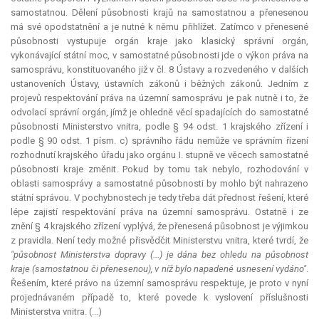
samostatnou. Dělení působnosti krajů na samostatnou a přenesenou
má své opodstatnění a je nutné k němu přihlížet. Zatímco v přenesené
působnosti vystupuje orgán kraje jako klasický správní orgán,
vykonávající státní moc, v samostatné působnosti jde o výkon práva na
samosprávu, konstituovaného již v čl. 8 Ústavy a rozvedeného v dalších
ustanoveních Ústavy, ústavních zákonů i běžných zákonů. Jedním z
projevů respektování práva na územní samosprávu je pak nutně i to, že
odvolací správní orgán, jímž je ohledně věcí spadajících do samostatné
působnosti Ministerstvo vnitra, podle § 94 odst. 1 krajského zřízení i
podle § 90 odst. 1 písm. c) správního řádu nemůže ve správním řízení
rozhodnutí krajského úřadu jako orgánu I. stupně ve věcech samostatné
působnosti kraje změnit. Pokud by tomu tak nebylo, rozhodování v
oblasti samosprávy a samostatné působnosti by mohlo být nahrazeno
státní správou. V pochybnostech je tedy třeba dát přednost řešení, které
lépe zajistí respektování práva na územní samosprávu. Ostatně i ze
znění § 4 krajského zřízení vyplývá, že přenesená působnost je výjimkou
z pravidla. Není tedy možné přisvědčit Ministerstvu vnitra, které tvrdí, že
"působnost Ministerstva dopravy (...) je dána bez ohledu na působnost
kraje (samostatnou či přenesenou), v níž bylo napadené usnesení vydáno"
.
Řešením, které právo na územní samosprávu respektuje, je proto v nyní
projednávaném případě to, které povede k vyslovení příslušnosti
Ministerstva vnitra. (...)