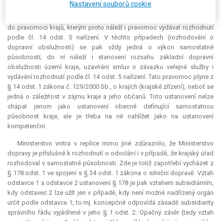
Nastavení souborů cookie
obsahové stránce týká zajišťování základní dopravní obslužnosti území
kraje. Tato oblast je dle § 19 a násl. zákona o silniční dopravě svěřena
do pravomoci krajů, kterým proto náleží i pravomoc vydávat rozhodnutí
podle čl. 14 odst. 5 nařízení. V těchto případech (rozhodování o
dopravní obslužnosti) se pak vždy jedná o výkon samostatné
působnosti; do ní náleží i stanovení rozsahu základní dopravní
obslužnosti území kraje, uzavírání smluv o závazku veřejné služby i
vydávání rozhodnutí podle čl. 14 odst. 5 nařízení. Tato pravomoc plyne z
§ 14 odst. 1 zákona č. 129/2000 Sb., o krajích (krajské zřízení), neboť se
jedná o záležitost v zájmu kraje a jeho občanů. Toto ustanovení nelze
chápat jenom jako ustanovení obecně definující samostatnou
působnost kraje, ale je třeba na ně nahlížet jako na ustanovení
kompetenční.
Ministerstvo vnitra v replice mimo jiné zdůraznilo, že Ministerstvo
dopravy je příslušné k rozhodnutí o odvolání i v případě, že krajský úřad
rozhodoval v samostatné působnosti. Zde je totiž zapotřebí vycházet z
§ 178 odst. 1 ve spojení s § 34 odst. 1 zákona o silniční dopravě. Vztah
odstavce 1 a odstavce 2 ustanovení § 178 je pak vztahem subsidiárním,
kdy odstavec 2 lze užít jen v případě, kdy není možné nadřízený orgán
určit podle odstavce 1; to mj. koncepčně odpovídá zásadě subsidiarity
správního řádu vyjádřené v jeho § 1 odst. 2. Opačný závěr (tedy vztah