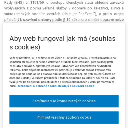
Rady (EHS) č. 1191/69, o postupu členských států ohledně závazků
vyplývajících z pojmu veřejné služby v dopravě po železnici, silnici a
vnitrozemských vodních cestách (dále jen "nařízení"), a proto orgán
příslušný k uzavření smlouvy podle § 19 zákona o silniční dopravě nelze
ztotožňovat s orgánem příslušným podle čl. 14 odst. 1 nařízení. Krajský
úřad v daném případě svoji věcnou příslušnost vydávat rozhodnutí
Aby web fungoval jak má (souhlas
podle čl. 14 odst. 5 nařízení zřejmě dovodil ze své odpovědnosti za
zajišťování dopravní obslužnosti na území kraje, což ale neodpovídá §
s cookies)
10 zákona 500/2004 Sb., správní řád (dále jen "správní řád"), podle
kterého jsou správní orgány věcně příslušné jednat a rozhodovat ve
Vážený návštěvníku, snažíme se ze všech sil přinášet vysokou úroveň uživatelského
věcech, které jim byly svěřeny zákonem nebo na základě zákona.
komfortu při používání našich webových stránek. Mezi základní předpoklady patří
Rozhodnutí krajského úřadu je proto pro nedostatek věcné příslušnosti
např. aby správně fungovalo vyhledávání, abychom vás neobtěžovali nevhodnou
reklamou nebo abychom měli dostatek podnětů, jak web vylepšovat. Proto od Vás
k jeho vydání nicotné. Orgánem příslušným k vyslovení nicotnosti je pak
potřebujeme souhlas se zpracováním souborů cookies, tj. malých souborů, které se
Ministerstvo dopravy, a to na základě § 133 odst. 1 správního řádu,
dočasně ukládají ve vašem prohlížeči. Předem děkujeme za udělení souhlasu. Data
využijeme ke zlepšování našich služeb a přizpůsobení obsahu webu přímo Vám na
neboť Ministerstvo dopravy je ústředním správním úřadem, do jehož
míru.
Oznámení o ochraně osobních údajů a souborů cookie
působnosti rozhodovaná věc náleží.
Žalované Ministerstvo dopravy ve svém vyjádření nesouhlasilo s
Zamítnout vše kromě nutných cookies
odlišováním smlouvy o závazku veřejné služby ve smyslu § 19 zákona o
silniční dopravě a smlouvy o veřejné službě ve smyslu čl. 14 odst. 1
nařízení. Rovněž odmítlo odlišovat příslušný orgán členského státu ve
Přijmout všechny soubory cookie
smyslu čl. 14 odst. 1 nařízení od příslušného orgánu členského státu ve
smyslu 14 odst. 5 nařízení. Rozhodnutí podle čl. 14 odst. 5 se po