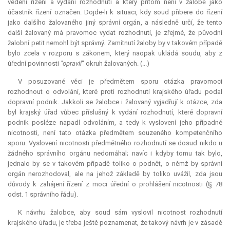
vedení řízení a vydání rozhodnutí a který přitom není v žalobě jako
účastník řízení označen. Dojde-li k situaci, kdy soud přibere do řízení
jako dalšího žalovaného jiný správní orgán, a následně určí, že tento
další žalovaný má pravomoc vydat rozhodnutí, je zřejmé, že původní
žalobní
petit
nemohl být správný. Zamítnutí žaloby by v takovém případě
bylo zcela v rozporu s zákonem, který naopak ukládá soudu, aby z
úřední povinnosti
"opravil
" okruh žalovaných. (...)
V posuzované věci je předmětem sporu otázka pravomoci
rozhodnout o odvolání, které proti rozhodnutí krajského úřadu podal
dopravní podnik. Jakkoli se žalobce i žalovaný vyjadřují k otázce, zda
byl krajský úřad vůbec příslušný k vydání rozhodnutí, které dopravní
podnik posléze napadl odvoláním, a tedy k vyslovení jeho případné
nicotnosti, není tato otázka předmětem souzeného kompetenčního
sporu. Vyslovení nicotnosti předmětného rozhodnutí se dosud nikdo u
žádného správního orgánu nedomáhal; navíc i kdyby tomu tak bylo,
jednalo by se v takovém případě toliko o podnět, o němž by správní
orgán nerozhodoval, ale na jehož základě by toliko uvážil, zda jsou
důvody k zahájení řízení z moci úřední o prohlášení nicotnosti (§ 78
odst. 1 správního řádu).
K návrhu žalobce, aby soud sám vyslovil nicotnost rozhodnutí
krajského úřadu, je třeba ještě poznamenat, že takový návrh je v zásadě