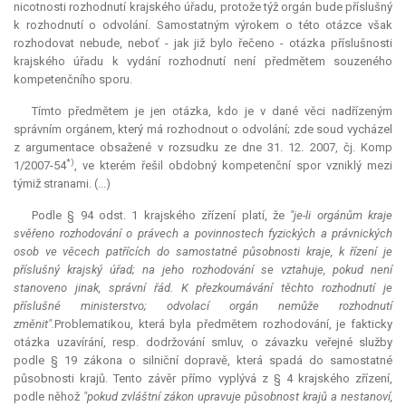
nicotnosti rozhodnutí krajského úřadu, protože týž orgán bude příslušný
k rozhodnutí o odvolání. Samostatným výrokem o této otázce však
rozhodovat nebude, neboť - jak již bylo řečeno - otázka příslušnosti
krajského úřadu k vydání rozhodnutí není předmětem souzeného
kompetenčního sporu.
Tímto předmětem je jen otázka, kdo je v dané věci nadřízeným
správním orgánem, který má rozhodnout o odvolání; zde soud vycházel
z argumentace obsažené v rozsudku ze dne 31. 12. 2007, čj. Komp
*)
1/2007-54
, ve kterém řešil obdobný kompetenční spor vzniklý mezi
týmiž stranami. (...)
Podle § 94 odst. 1 krajského zřízení platí, že
"je-li orgánům kraje
svěřeno rozhodování o právech a povinnostech fyzických a právnických
osob ve věcech patřících do samostatné působnosti kraje, k řízení je
příslušný krajský úřad; na jeho rozhodování se vztahuje, pokud není
stanoveno jinak, správní řád. K přezkoumávání těchto rozhodnutí je
příslušné ministerstvo; odvolací orgán nemůže rozhodnutí
změnit".
Problematikou, která byla předmětem rozhodování, je fakticky
otázka uzavírání, resp. dodržování smluv, o závazku veřejné služby
podle § 19 zákona o silniční dopravě, která spadá do samostatné
působnosti krajů. Tento závěr přímo vyplývá z § 4 krajského zřízení,
podle něhož
"pokud zvláštní zákon upravuje působnost krajů a nestanoví,