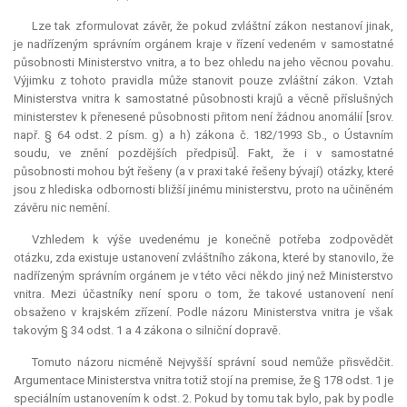
Lze tak zformulovat závěr, že pokud zvláštní zákon nestanoví jinak,
je nadřízeným správním orgánem kraje v řízení vedeném v samostatné
působnosti Ministerstvo vnitra, a to bez ohledu na jeho věcnou povahu.
Výjimku z tohoto pravidla může stanovit pouze zvláštní zákon. Vztah
Ministerstva vnitra k samostatné působnosti krajů a věcně příslušných
ministerstev k přenesené působnosti přitom není žádnou anomálií [srov.
např. § 64 odst. 2 písm. g) a h) zákona č. 182/1993 Sb., o Ústavním
soudu, ve znění pozdějších předpisů]. Fakt, že i v samostatné
působnosti mohou být řešeny (a v praxi také řešeny bývají) otázky, které
jsou z hlediska odbornosti bližší jinému ministerstvu, proto na učiněném
závěru nic nemění.
Vzhledem k výše uvedenému je konečně potřeba zodpovědět
otázku, zda existuje ustanovení zvláštního zákona, které by stanovilo, že
nadřízeným správním orgánem je v této věci někdo jiný než Ministerstvo
vnitra. Mezi účastníky není sporu o tom, že takové ustanovení není
obsaženo v krajském zřízení. Podle názoru Ministerstva vnitra je však
takovým § 34 odst. 1 a 4 zákona o silniční dopravě.
Tomuto názoru nicméně Nejvyšší správní soud nemůže přisvědčit.
Argumentace Ministerstva vnitra totiž stojí na premise, že § 178 odst. 1 je
speciálním ustanovením k odst. 2. Pokud by tomu tak bylo, pak by podle