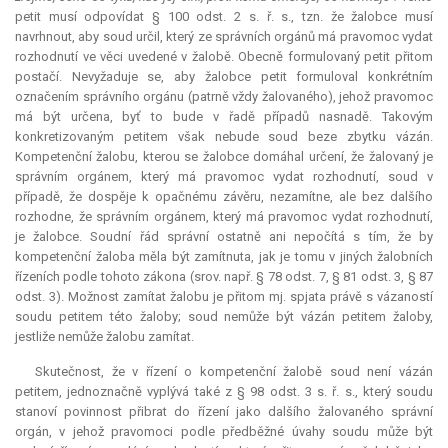
petit
musí odpovídat § 100 odst. 2 s. ř. s., tzn. že žalobce musí
navrhnout, aby soud určil, který ze správních orgánů má pravomoc vydat
rozhodnutí ve věci uvedené v žalobě. Obecně formulovaný
petit
přitom
postačí. Nevyžaduje se, aby žalobce
petit
formuloval konkrétním
označením správního orgánu (patrně vždy žalovaného), jehož pravomoc
má být určena, byť to bude v řadě případů nasnadě. Takovým
konkretizovaným petitem však nebude soud beze zbytku vázán.
Kompetenční žalobu, kterou se žalobce domáhal určení, že žalovaný je
správním orgánem, který má pravomoc vydat rozhodnutí, soud v
případě, že dospěje k opačnému závěru, nezamítne, ale bez dalšího
rozhodne, že správním orgánem, který má pravomoc vydat rozhodnutí,
je žalobce. Soudní řád správní ostatně ani nepočítá s tím, že by
kompetenční žaloba měla být zamítnuta, jak je tomu v jiných žalobních
řízeních podle tohoto zákona (srov. např. § 78 odst. 7, § 81 odst. 3, § 87
odst. 3). Možnost zamítat žalobu je přitom mj. spjata právě s vázaností
soudu petitem této žaloby; soud nemůže být vázán petitem žaloby,
jestliže nemůže žalobu zamítat.
Skutečnost, že v řízení o kompetenční žalobě soud není vázán
petitem, jednoznačně vyplývá také z § 98 odst. 3 s. ř. s., který soudu
stanoví povinnost přibrat do řízení jako dalšího žalovaného správní
orgán, v jehož pravomoci podle předběžné úvahy soudu může být