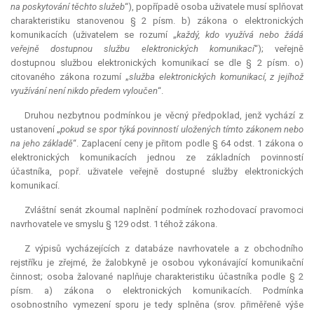
na poskytování těchto služeb
“), popřípadě osoba uživatele musí splňovat
charakteristiku stanovenou § 2 písm. b) zákona o elektronických
komunikacích (uživatelem se rozumí „
každý, kdo využívá nebo žádá
veřejně dostupnou službu elektronických komunikací
“); veřejně
dostupnou službou elektronických komunikací se dle § 2 písm. o)
citovaného zákona rozumí „
služba elektronických komunikací, z jejíhož
využívání není nikdo předem vyloučen
“.
Druhou nezbytnou podmínkou je věcný předpoklad, jenž vychází z
ustanovení „
pokud se spor týká povinností uložených tímto zákonem nebo
na jeho základě
“. Zaplacení ceny je přitom podle § 64 odst. 1 zákona o
elektronických komunikacích jednou ze základních povinností
účastníka, popř. uživatele veřejně dostupné služby elektronických
komunikací.
Zvláštní senát zkoumal naplnění podmínek rozhodovací pravomoci
navrhovatele ve smyslu § 129 odst. 1 téhož zákona.
Z výpisů vycházejících z databáze navrhovatele a z obchodního
rejstříku je zřejmé, že žalobkyně je osobou vykonávající komunikační
činnost; osoba žalované naplňuje charakteristiku účastníka podle § 2
písm. a) zákona o elektronických komunikacích. Podmínka
osobnostního vymezení sporu je tedy splněna (srov. přiměřeně výše