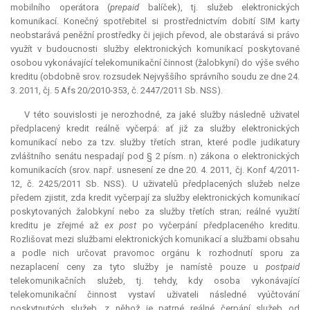
mobilního operátora (
prepaid
balíček), tj. služeb elektronických
komunikací. Konečný spotřebitel si prostřednictvím dobití SIM karty
neobstarává peněžní prostředky či jejich převod, ale obstarává si právo
využít v budoucnosti služby elektronických komunikací poskytované
osobou vykonávající telekomunikační činnost (žalobkyní) do výše svého
kreditu (obdobně srov. rozsudek Nejvyššího správního soudu ze dne 24.
3. 2011, čj. 5 Afs 20/2010-353, č. 2447/2011 Sb. NSS).
V této souvislosti je nerozhodné, za jaké služby následně uživatel
předplacený kredit reálně vyčerpá: ať již za služby elektronických
komunikací nebo za tzv. služby třetích stran, které podle judikatury
zvláštního senátu nespadají pod § 2 písm. n) zákona o elektronických
komunikacích (srov. např. usnesení ze dne 20. 4. 2011, čj. Konf 4/2011-
12, č. 2425/2011 Sb. NSS). U uživatelů předplacených služeb nelze
předem zjistit, zda kredit vyčerpají za služby elektronických komunikací
poskytovaných žalobkyní nebo za služby třetích stran; reálné využití
kreditu je zřejmé až
ex post
po vyčerpání předplaceného kreditu.
Rozlišovat mezi službami elektronických komunikací a službami obsahu
a podle nich určovat pravomoc orgánu k rozhodnutí sporu za
nezaplacení ceny za tyto služby je namístě pouze u
postpaid
telekomunikačních služeb, tj. tehdy, kdy osoba vykonávající
telekomunikační činnost vystaví uživateli následné vyúčtování
poskytnutých služeb, z něhož je patrné reálné čerpání služeb od