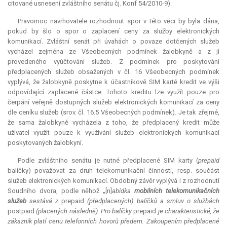
citované usnesení zvláštního senátu čj. Konf 54/2010-9).
Pravomoc navrhovatele rozhodnout spor v této věci by byla dána,
pokud by šlo o spor o zaplacení ceny za služby elektronických
komunikací. Zvláštní senát při úvahách o povaze dotčených služeb
vycházel zejména ze Všeobecných podmínek žalobkyně a z jí
provedeného vyúčtování služeb. Z podmínek pro poskytování
předplacených služeb obsažených v čl. 16 Všeobecných podmínek
vyplývá, že žalobkyně poskytne k účastníkově SIM kartě kredit ve výši
odpovídající zaplacené částce. Tohoto kreditu lze využít pouze pro
čerpání veřejně dostupných služeb elektronických komunikací za ceny
dle ceníku služeb (srov. čl. 16.5 Všeobecných podmínek). Je tak zřejmé,
že sama žalobkyně vycházela z toho, že předplacený kredit může
uživatel využít pouze k využívání služeb elektronických komunikací
poskytovaných žalobkyní.
Podle zvláštního senátu je nutné předplacené SIM karty (
prepaid
balíčky) považovat za druh telekomunikační činnosti, resp. součást
služeb elektronických komunikací. Obdobný závěr vyplývá i z rozhodnutí
Soudního dvora, podle něhož „[n]
abídka
mobilních telekomunikačních
služeb
sestává z
prepaid
(předplacených) balíčků a smluv o službách
postpaid
(placených následně). Pro balíčky
prepaid
je charakteristické, že
zákazník platí cenu telefonních hovorů předem. Zakoupením předplacené