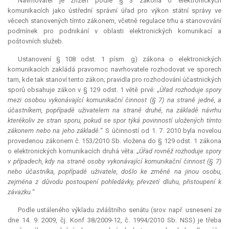
Navrhovatel je zřízen podle § 3 zákona o elektronických
komunikacích jako ústřední správní úřad pro výkon státní správy ve
věcech stanovených tímto zákonem, včetně regulace trhu a stanovování
podmínek pro podnikání v oblasti elektronických komunikací a
poštovních služeb.
Ustanovení § 108 odst. 1 písm. g) zákona o elektronických
komunikacích zakládá pravomoc navrhovatele rozhodovat ve sporech
tam, kde tak stanoví tento zákon; pravidla pro rozhodování účastnických
sporů obsahuje zákon v § 129 odst. 1 větě prvé: „
Úřad rozhoduje spory
mezi osobou vykonávající komunikační činnost (§ 7) na straně jedné, a
účastníkem, popřípadě uživatelem na straně druhé, na základě návrhu
kterékoliv ze stran sporu, pokud se spor týká povinností uložených tímto
zákonem nebo na jeho základě.
“ S účinností od 1. 7. 2010 byla novelou
provedenou zákonem č. 153/2010 Sb. vložena do § 129 odst. 1 zákona
o elektronických komunikacích druhá věta: „
Úřad rovněž rozhoduje spory
v případech, kdy na straně osoby vykonávající komunikační činnost (§ 7)
nebo účastníka, popřípadě uživatele, došlo ke změně na jinou osobu,
zejména z důvodu postoupení pohledávky, převzetí dluhu, přistoupení k
závazku.
“
Podle ustáleného výkladu zvláštního senátu (srov. např. usnesení ze
dne 14. 9. 2009, čj. Konf 38/2009-12, č. 1994/2010 Sb. NSS) je třeba