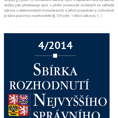
služby pak představuje spor o plnění povinností uložených na základě
zákona o elektronických komunikacích, k jehož projednání a rozhodnutí
je dána pravomoc navrhovatele (§ 129 odst. 1 téhož zákona). (...)