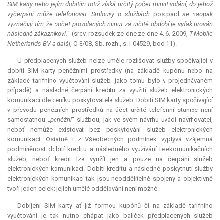
SIM karty nebo jejím dobitím totiž získá určitý počet minut volání, do jehož
vyčerpání může telefonovat. Smlouvy o službách
postpaid
se naopak
vyznačují tím, že počet provolaných minut za určité období je vyfakturován
následně zákazníkovi.
“ (srov. rozsudek ze dne ze dne 4. 6. 2009,
T-Mobile
Netherlands BV a další
, C-8/08, Sb. rozh., s. I-04529, bod 11).
U předplacených služeb nelze uměle rozlišovat služby spočívající v
dobití SIM karty peněžními prostředky (na základě kupónu nebo na
základě tarifního vyúčtování služeb, jako tomu bylo v projednávaném
případě) a následné čerpání kreditu za využití služeb elektronických
komunikací dle ceníku poskytovatele služeb. Dobití SIM karty spočívající
v převodu peněžních prostředků na účet určité telefonní stanice není
samostatnou „
peněžní
“ službou, jak ve svém návrhu uvádí navrhovatel,
neboť nemůže existovat bez poskytování služeb elektronických
komunikací. Ostatně i z Všeobecných podmínek vyplývá vzájemná
podmíněnost dobití kreditu a následného využívání telekomunikačních
služeb, neboť kredit lze využít jen a pouze na čerpání služeb
elektronických komunikací. Dobití kreditu a následné poskytnutí služby
elektronických komunikací tak jsou neoddělitelně spojeny a objektivně
tvoří jeden celek; jejich umělé oddělování není možné.
Dobíjení SIM karty ať již formou kupónů či na základě tarifního
vyúčtování je tak nutno chápat jako balíček předplacených služeb