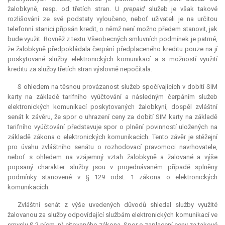
žalobkyně, resp. od třetích stran. U
prepaid
služeb je však takové
rozlišování ze své podstaty vyloučeno, neboť uživateli je na určitou
telefonní stanici připsán kredit, o němž není možno předem stanovit, jak
bude využit. Rovněž z textu Všeobecných smluvních podmínek je patrné,
že žalobkyně předpokládala čerpání předplaceného kreditu pouze na jí
poskytované služby elektronických komunikací a s možností využití
kreditu za služby třetích stran výslovně nepočítala.
S ohledem na těsnou provázanost služeb spočívajících v dobití SIM
karty na základě tarifního vyúčtování a následným čerpáním služeb
elektronických komunikací poskytovaných žalobkyní, dospěl zvláštní
senát k závěru, že spor o uhrazení ceny za dobití SIM karty na základě
tarifního vyúčtování představuje spor o plnění povinností uložených na
základě zákona o elektronických komunikacích. Tento závěr je stěžejní
pro úvahu zvláštního senátu o rozhodovací pravomoci navrhovatele,
neboť s ohledem na vzájemný vztah žalobkyně a žalované a výše
popsaný charakter služby jsou v projednávaném případě splněny
podmínky stanovené v § 129 odst. 1 zákona o elektronických
komunikacích.
Zvláštní senát z výše uvedených důvodů shledal služby využité
žalovanou za služby odpovídající službám elektronických komunikací ve
smyslu § 2 písm. n) citovaného zákona. Spor o zaplacení ceny za takové