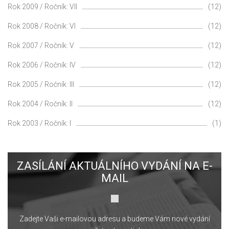
Rok 2009 / Ročník: VII
(12)
Rok 2008 / Ročník: VI
(12)
Rok 2007 / Ročník: V
(12)
Rok 2006 / Ročník: IV
(12)
Rok 2005 / Ročník: III
(12)
Rok 2004 / Ročník: II
(12)
Rok 2003 / Ročník: I
(1)
ZASÍLÁNÍ AKTUÁLNÍHO VYDÁNÍ NA E-
MAIL
Zadejte Vaši e-mailovou adresu a budeme Vám nové vydání