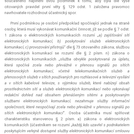
současného naplnění dvou podmínek k tomu, aby byla dle výše
citovaných pravidel první věty § 129 odst. 1 založena pravomoc
navrhovatele rozhodnout účastnický spor.
První podmínkou je osobní předpoklad spočívající jednak na straně
osoby, která musí vykonávat komunikační činnost, jíž se podle § 7 odst.
1 zákona o elektronických komunikacích rozumí „
a) zajišťování sítí
elektronických komunikací, b) poskytování služeb elektronických
komunikací, c) provozování přístrojů
“ dle § 73 citovaného zákona; službou
elektronických komunikací se rozumí dle § 2 písm. n) zákona o
elektronických komunikacích „
služba obvykle poskytovaná za úplatu,
která spočívá zcela nebo převážně v přenosu signálů po sítích
elektronických komunikací, včetně telekomunikačních služeb a
přenosových služeb v sítích používaných pro rozhlasové a televizní vysílání
a v sítích kabelové televize, s výjimkou služeb, které nabízejí obsah
prostřednictvím sítí a služeb elektronických komunikací nebo vykonávají
redakční dohled nad obsahem přenášeným sítěmi a poskytovaným
službami elektronických komunikací; nezahrnuje služby informační
společnosti, které nespočívají zcela nebo převážně v přenosu signálů po
sítích elektronických komunikací
“. Osoba účastníka musí splňovat
charakteristiku stanovenou § 2 písm. a) zákona o elektronických
komunikacích (účastníkem se rozumí „
každý, kdo uzavřel s podnikatelem
poskytujícím veřejně dostupné služby elektronických komunikací smlouvu