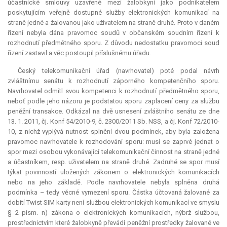
účastnické smlouvy uzavřené mezi žalobkyní jako podnikatelem
poskytujícím veřejně dostupné služby elektronických komunikací na
straně jedné a žalovanou jako uživatelem na straně druhé. Proto v daném
řízení nebyla dána pravomoc soudů v občanském soudním řízení k
rozhodnutí předmětného sporu. Z důvodu nedostatku pravomoci soud
řízení zastavil a věc postoupil příslušnému úřadu.
Český telekomunikační úřad (navrhovatel) poté podal návrh
zvláštnímu senátu k rozhodnutí záporného kompetenčního sporu.
Navrhovatel odmítl svou kompetenci k rozhodnutí předmětného sporu,
neboť podle jeho názoru je podstatou sporu zaplacení ceny za službu
peněžní transakce. Odkázal na dvě usnesení zvláštního senátu ze dne
13. 1. 2011, čj. Konf 54/2010-9, č. 2300/2011 Sb. NSS, a čj. Konf 72/2010-
10, z nichž vyplývá nutnost splnění dvou podmínek, aby byla založena
pravomoc navrhovatele k rozhodování sporu: musí se zaprvé jednat o
spor mezi osobou vykonávající telekomunikační činnost na straně jedné
a účastníkem, resp. uživatelem na straně druhé. Zadruhé se spor musí
týkat povinností uložených zákonem o elektronických komunikacích
nebo na jeho základě. Podle navrhovatele nebyla splněna druhá
podmínka – tedy věcné vymezení sporu. Částka účtovaná žalované za
dobití Twist SIM karty není službou elektronických komunikací ve smyslu
§ 2 písm. n) zákona o elektronických komunikacích, nýbrž službou,
prostřednictvím které žalobkyně převádí peněžní prostředky žalované ve