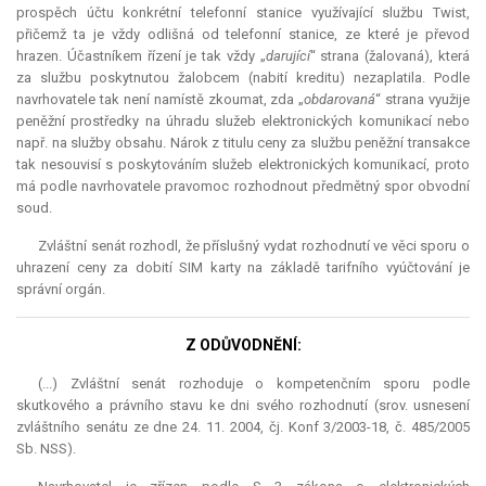
prospěch účtu konkrétní telefonní stanice využívající službu Twist,
přičemž ta je vždy odlišná od telefonní stanice, ze které je převod
hrazen. Účastníkem řízení je tak vždy „
darující
“ strana (žalovaná), která
za službu poskytnutou žalobcem (nabití kreditu) nezaplatila. Podle
navrhovatele tak není namístě zkoumat, zda „
obdarovaná
“ strana využije
peněžní prostředky na úhradu služeb elektronických komunikací nebo
např. na služby obsahu. Nárok z titulu ceny za službu peněžní transakce
tak nesouvisí s poskytováním služeb elektronických komunikací, proto
má podle navrhovatele pravomoc rozhodnout předmětný spor obvodní
soud.
Zvláštní senát rozhodl, že příslušný vydat rozhodnutí ve věci sporu o
uhrazení ceny za dobití SIM karty na základě tarifního vyúčtování je
správní orgán.
Z ODŮVODNĚNÍ:
(...) Zvláštní senát rozhoduje o kompetenčním sporu podle
skutkového a právního stavu ke dni svého rozhodnutí (srov. usnesení
zvláštního senátu ze dne 24. 11. 2004, čj. Konf 3/2003-18, č. 485/2005
Sb. NSS).