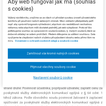
Aby web fungoval jak má (souhlas
službami elektronických komunikací a k jejichž rozhodování by měl být
s cookies)
příslušný Český telekomunikační úřad. Ten však byl toho názoru, že
uvedené služby nelze posuzovat podle § 1 odst. 2 zákona o
Vážený návštěvníku, snažíme se ze všech sil přinášet vysokou úroveň uživatelského
elektronických komunikacích, a proto odmítl rozhodovat v otázce
komfortu při používání našich webových stránek. Mezi základní předpoklady patří
týkající se částky připadající na služby označené jako Dobití Twist.
např. aby správně fungovalo vyhledávání, abychom vás neobtěžovali nevhodnou
Žalobkyně nicméně s argumentací Českého telekomunikačního úřadu
reklamou nebo abychom měli dostatek podnětů, jak web vylepšovat. Proto od Vás
potřebujeme souhlas se zpracováním souborů cookies, tj. malých souborů, které se
nesouhlasila a uvedla, že prostřednictvím služby Twist mohou zákazníci
dočasně ukládají ve vašem prohlížeči. Předem děkujeme za udělení souhlasu. Data
využívat služby poskytované žalobkyní, především služby elektronických
využijeme ke zlepšování našich služeb a přizpůsobení obsahu webu přímo Vám na
míru.
Oznámení o ochraně osobních údajů a souborů cookie
komunikací, na principu předplacené služby, tj. využitím služeb do výše
kreditu. Kredit pak představuje předem zaplacenou cenu za služby, které
žalobkyně poskytuje, a lze jej využít na všechny služby.
Zamítnout vše kromě nutných cookies
Obvodní soud usnesením ze dne 3. 1. 2013, čj. 16 C 194/2012-13,
řízení o žalobě zastavil s tím, že po právní moci usnesení bude věc
Přijmout všechny soubory cookie
postoupena Českému telekomunikačnímu úřadu. V odůvodnění uvedl,
že podle § 129 odst. 1 zákona o elektronických komunikacích Český
Nastavení souborů cookie
telekomunikační úřad rozhoduje spory mezi osobou vykonávající
komunikační činnost na straně jedné a účastníkem, popř. uživatelem na
straně druhé. Povinnost účastníka, popřípadě uživatele, zaplatit cenu za
poskytnuté služby elektronických komunikací vyplývá z § 64 odst. 1
téhož zákona. Podle obvodního soudu povinnost žalované k zaplacení
vyúčtování za poskytnuté služby elektronických komunikací vyplývá z