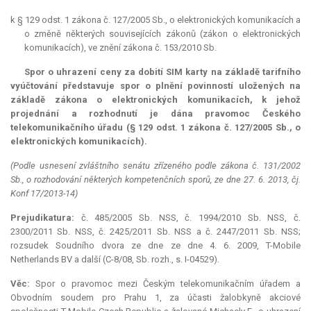
k § 129 odst. 1 zákona č. 127/2005 Sb., o elektronických komunikacích a
o změně některých souvisejících zákonů (zákon o elektronických
komunikacích), ve znění zákona č. 153/2010 Sb.
Spor o uhrazení ceny za dobití SIM karty na základě tarifního
vyúčtování představuje spor o plnění povinností uložených na
základě zákona o elektronických komunikacích, k jehož
projednání a rozhodnutí je dána pravomoc Českého
telekomunikačního úřadu (§ 129 odst. 1 zákona č. 127/2005 Sb., o
elektronických komunikacích).
(Podle usnesení zvláštního senátu zřízeného podle zákona č. 131/2002
Sb., o rozhodování některých kompetenčních sporů, ze dne 27. 6. 2013, čj.
Konf 17/2013-14)
Prejudikatura:
č. 485/2005 Sb. NSS, č. 1994/2010 Sb. NSS, č.
2300/2011 Sb. NSS, č. 2425/2011 Sb. NSS a č. 2447/2011 Sb. NSS;
rozsudek Soudního dvora ze dne ze dne 4. 6. 2009, T-Mobile
Netherlands BV a další (C-8/08, Sb. rozh., s. I-04529).
Věc:
Spor o pravomoc mezi Českým telekomunikačním úřadem a
Obvodním soudem pro Prahu 1, za účasti žalobkyně akciové