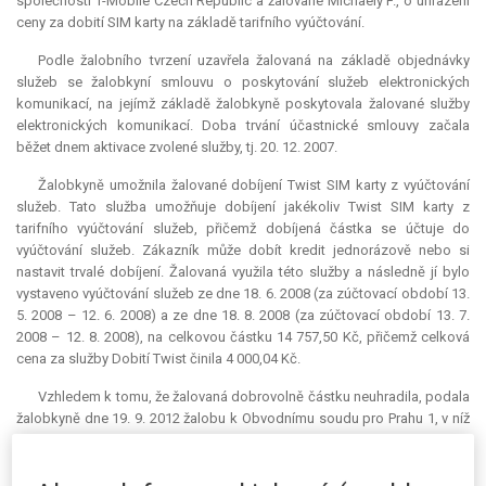
společnosti T-Mobile Czech Republic a žalované Michaely F., o uhrazení
ceny za dobití SIM karty na základě tarifního vyúčtování.
Podle žalobního tvrzení uzavřela žalovaná na základě objednávky
služeb se žalobkyní smlouvu o poskytování služeb elektronických
komunikací, na jejímž základě žalobkyně poskytovala žalované služby
elektronických komunikací. Doba trvání účastnické smlouvy začala
běžet dnem aktivace zvolené služby, tj. 20. 12. 2007.
Žalobkyně umožnila žalované dobíjení Twist SIM karty z vyúčtování
služeb. Tato služba umožňuje dobíjení jakékoliv Twist SIM karty z
tarifního vyúčtování služeb, přičemž dobíjená částka se účtuje do
vyúčtování služeb. Zákazník může dobít kredit jednorázově nebo si
nastavit trvalé dobíjení. Žalovaná využila této služby a následně jí bylo
vystaveno vyúčtování služeb ze dne 18. 6. 2008 (za zúčtovací období 13.
5. 2008 – 12. 6. 2008) a ze dne 18. 8. 2008 (za zúčtovací období 13. 7.
2008 – 12. 8. 2008), na celkovou částku 14 757,50 Kč, přičemž celková
cena za služby Dobití Twist činila 4 000,04 Kč.
Vzhledem k tomu, že žalovaná dobrovolně částku neuhradila, podala
žalobkyně dne 19. 9. 2012 žalobu k Obvodnímu soudu pro Prahu 1, v níž
se domáhala, aby soud uložil žalované povinnost zaplatit částku 4
000,04 Kč s příslušenstvím včetně náhrady nákladů řízení. Žalobkyně ve
svém návrhu uvedla, že se domáhá zaplacení ceny za služby, které jsou