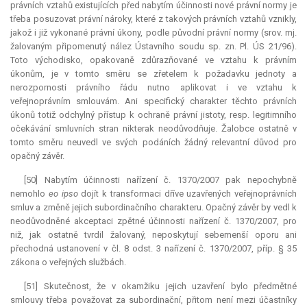
právních vztahů existujících před nabytím účinnosti nové právní normy je
třeba posuzovat právní nároky, které z takových právních vztahů vznikly,
jakož i již vykonané právní úkony, podle původní právní normy (srov. mj.
žalovaným připomenutý nález Ústavního soudu sp. zn. Pl. ÚS 21/96).
Toto východisko, opakovaně zdůrazňované ve vztahu k právním
úkonům, je v tomto směru se zřetelem k požadavku jednoty a
nerozpornosti právního řádu nutno aplikovat i ve vztahu k
veřejnoprávním smlouvám. Ani specifický charakter těchto právních
úkonů totiž odchylný přístup k ochraně právní jistoty, resp. legitimního
očekávání smluvních stran nikterak neodůvodňuje. Žalobce ostatně v
tomto směru neuvedl ve svých podáních žádný
relevantní
důvod pro
opačný závěr.
[50] Nabytím účinnosti nařízení č. 1370/2007 pak nepochybně
nemohlo
eo ipso
dojít k transformaci dříve uzavřených veřejnoprávních
smluv a změně jejich subordinačního charakteru. Opačný závěr by vedl k
neodůvodněné akceptaci zpětné účinnosti nařízení č. 1370/2007, pro
niž, jak ostatně tvrdil žalovaný, neposkytují sebemenší oporu ani
přechodná ustanovení v čl. 8 odst. 3 nařízení č. 1370/2007, příp. § 35
zákona o veřejných službách.
[51] Skutečnost, že v okamžiku jejich uzavření bylo předmětné
smlouvy třeba považovat za subordinační, přitom není mezi účastníky