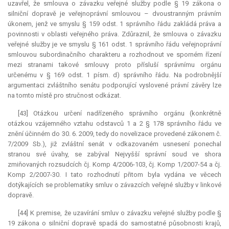
uzavřel, že smlouva o závazku veřejné služby podle § 19 zákona o
silniční dopravě je veřejnoprávní smlouvou – dvoustranným právním
úkonem, jenž ve smyslu § 159 odst. 1 správního řádu zakládá práva a
povinnosti v oblasti veřejného práva. Zdůraznil, že smlouva o závazku
veřejné služby je ve smyslu § 161 odst. 1 správního řádu veřejnoprávní
smlouvou subordinačního charakteru a rozhodnout ve sporném řízení
mezi stranami takové smlouvy proto přísluší správnímu orgánu
určenému v § 169 odst. 1 písm. d) správního řádu. Na podrobnější
argumentaci zvláštního senátu podporující vyslovené právní závěry lze
na tomto místě pro stručnost odkázat.
[43] Otázkou určení nadřízeného správního orgánu (konkrétně
otázkou vzájemného vztahu odstavců 1 a 2 § 178 správního řádu ve
znění účinném do 30. 6. 2009, tedy do novelizace provedené zákonem č.
7/2009 Sb.), již zvláštní senát v odkazovaném usnesení ponechal
stranou své úvahy, se zabýval Nejvyšší správní soud ve shora
zmiňovaných rozsudcích čj. Komp 4/2006-103, čj. Komp 1/2007-54 a čj.
Komp 2/2007-30. I tato rozhodnutí přitom byla vydána ve věcech
dotýkajících se problematiky smluv o závazcích veřejné služby v linkové
dopravě.
[44] K premise, že uzavírání smluv o závazku veřejné služby podle §
19 zákona o silniční dopravě spadá do samostatné působnosti krajů,