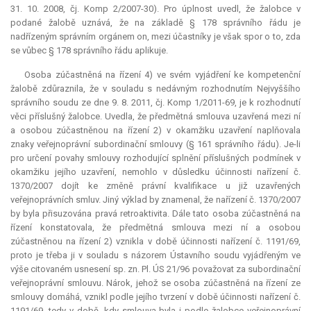
31. 10. 2008, čj. Komp 2/2007-30). Pro úplnost uvedl, že žalobce v
podané žalobě uznává, že na základě § 178 správního řádu je
nadřízeným správním orgánem on, mezi účastníky je však spor o to, zda
se vůbec § 178 správního řádu aplikuje.
Osoba zúčastněná na řízení 4) ve svém vyjádření ke kompetenční
žalobě zdůraznila, že v souladu s nedávným rozhodnutím Nejvyššího
správního soudu ze dne 9. 8. 2011, čj. Komp 1/2011-69, je k rozhodnutí
věci příslušný žalobce. Uvedla, že předmětná smlouva uzavřená mezi ní
a osobou zúčastněnou na řízení 2) v okamžiku uzavření naplňovala
znaky veřejnoprávní subordinační smlouvy (§ 161 správního řádu). Je-li
pro určení povahy smlouvy rozhodující splnění příslušných podmínek v
okamžiku jejího uzavření, nemohlo v důsledku účinnosti nařízení č.
1370/2007 dojít ke změně právní kvalifikace u již uzavřených
veřejnoprávních smluv. Jiný výklad by znamenal, že nařízení č. 1370/2007
by byla přisuzována pravá
retroaktivita
. Dále tato osoba zúčastněná na
řízení konstatovala, že předmětná smlouva mezi ní a osobou
zúčastněnou na řízení 2) vznikla v době účinnosti nařízení č. 1191/69,
proto je třeba ji v souladu s názorem Ústavního soudu vyjádřeným ve
výše citovaném usnesení sp. zn. Pl. ÚS 21/96 považovat za subordinační
veřejnoprávní smlouvu. Nárok, jehož se osoba zúčastněná na řízení ze
smlouvy domáhá, vznikl podle jejího tvrzení v době účinnosti nařízení č.
1191/69, tedy v době, kdy smlouva byla i podle žalobce veřejnoprávní