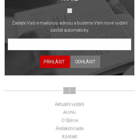
Zadejte Vaši e-mailovou adresu a budeme Vám nové vydání
zasílat automaticky.
PŘIHLÁSIT
ODHLÁSIT
Aktuální vydání
Archiv
O Sbírce
Redakční rada
Kontakt