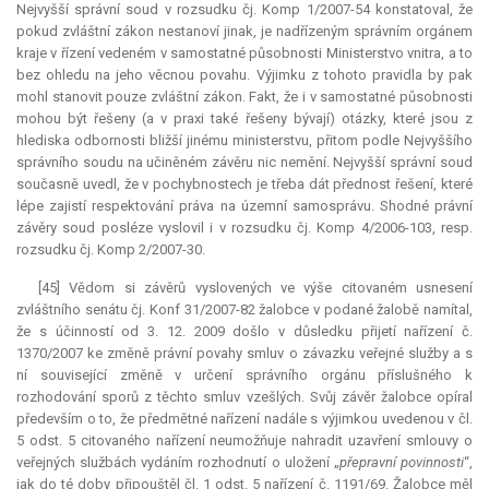
Nejvyšší správní soud v rozsudku čj. Komp 1/2007-54 konstatoval, že
pokud zvláštní zákon nestanoví jinak, je nadřízeným správním orgánem
kraje v řízení vedeném v samostatné působnosti Ministerstvo vnitra, a to
bez ohledu na jeho věcnou povahu. Výjimku z tohoto pravidla by pak
mohl stanovit pouze zvláštní zákon. Fakt, že i v samostatné působnosti
mohou být řešeny (a v praxi také řešeny bývají) otázky, které jsou z
hlediska odbornosti bližší jinému ministerstvu, přitom podle Nejvyššího
správního soudu na učiněném závěru nic nemění. Nejvyšší správní soud
současně uvedl, že v pochybnostech je třeba dát přednost řešení, které
lépe zajistí respektování práva na územní samosprávu. Shodné právní
závěry soud posléze vyslovil i v rozsudku čj. Komp 4/2006-103, resp.
rozsudku čj. Komp 2/2007-30.
[45] Vědom si závěrů vyslovených ve výše citovaném usnesení
zvláštního senátu čj. Konf 31/2007-82 žalobce v podané žalobě namítal,
že s účinností od 3. 12. 2009 došlo v důsledku přijetí nařízení č.
1370/2007 ke změně právní povahy smluv o závazku veřejné služby a s
ní související změně v určení správního orgánu příslušného k
rozhodování sporů z těchto smluv vzešlých. Svůj závěr žalobce opíral
především o to, že předmětné nařízení nadále s výjimkou uvedenou v čl.
5 odst. 5 citovaného nařízení neumožňuje nahradit uzavření smlouvy o
veřejných službách vydáním rozhodnutí o uložení „
přepravní povinnosti
“,
jak do té doby připouštěl čl. 1 odst. 5 nařízení č. 1191/69. Žalobce měl