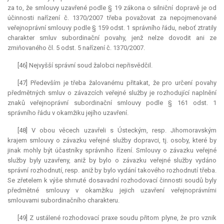
za to, že smlouvy uzavřené podle § 19 zákona o silniční dopravě je od
účinnosti nařízení č. 1370/2007 třeba považovat za nepojmenované
veřejnoprávní smlouvy podle § 159 odst. 1 správního řádu, neboť ztratily
charakter smluv subordinační povahy, jenž nelze dovodit ani ze
zmiňovaného čl. 5 odst. 5 nařízení č. 1370/2007.
[46] Nejvyšší správní soud žalobci nepřisvědčil.
[47] Především je třeba žalovanému přitakat, že pro určení povahy
předmětných smluv o závazcích veřejné služby je rozhodující naplnění
znaků veřejnoprávní subordinační smlouvy podle § 161 odst. 1
správního řádu v okamžiku jejího uzavření.
[48] V obou věcech uzavřeli s Ústeckým, resp. Jihomoravským
krajem smlouvy o závazku veřejné služby dopravci, tj. osoby, které by
jinak mohly být účastníky správního řízení. Smlouvy o závazku veřejné
služby byly uzavřeny, aniž by bylo o závazku veřejné služby vydáno
správní rozhodnutí, resp. aniž by bylo vydání takového rozhodnutí třeba.
Se zřetelem k výše shrnuté dosavadní rozhodovací činnosti soudů byly
předmětné smlouvy v okamžiku jejich uzavření veřejnoprávními
smlouvami subordinačního charakteru.
[49] Z ustálené rozhodovací praxe soudu přitom plyne, že pro vznik