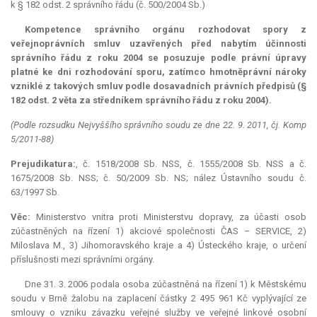
k § 182 odst. 2 správního řádu (č. 500/2004 Sb.)
Kompetence
správního orgánu rozhodovat spory z
veřejnoprávních smluv uzavřených před nabytím účinnosti
správního řádu z roku 2004 se posuzuje podle právní úpravy
platné ke dni rozhodování sporu, zatímco hmotněprávní nároky
vzniklé z takových smluv podle dosavadních právních předpisů (§
182 odst. 2 věta za středníkem správního řádu z roku 2004).
(Podle rozsudku Nejvyššího správního soudu ze dne 22. 9. 2011, čj. Komp
5/2011-88)
Prejudikatura:
, č. 1518/2008 Sb. NSS, č. 1555/2008 Sb. NSS a č.
1675/2008 Sb. NSS; č. 50/2009 Sb. NS; nález Ústavního soudu č.
63/1997 Sb.
Věc:
Ministerstvo vnitra proti Ministerstvu dopravy, za účasti osob
zúčastněných na řízení 1) akciové společnosti ČAS – SERVICE, 2)
Miloslava M., 3) Jihomoravského kraje a 4) Ústeckého kraje, o určení
příslušnosti mezi správními orgány.
Dne 31. 3. 2006 podala osoba zúčastněná na řízení 1) k Městskému
soudu v Brně žalobu na zaplacení částky 2 495 961 Kč vyplývající ze
smlouvy o vzniku závazku veřejné služby ve veřejné linkové osobní