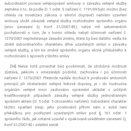
subordinační povaze veřejnoprávní smlouvy o závazku veřejné služby
zejména o to, že podle čl. 1 odst. 5 nařízení č. 1191/69 bylo možno (bez
ohledu na novelizaci zákona o silniční dopravě) namísto uzavření
smlouvy uložit závazek veřejné služby rozhodnutím správního orgánu
(srov. usnesení čj. Konf 31/2007-82), nelze mít sebemenších
pochybností o tom, že v tomto ohledu nabytí účinnosti nařízení č.
1370/2007 nepředstavuje zásadní změnu, která by bez dalšího vedla ke
ztrátě subordinačního charakteru dříve uzavřených smluv o závazku
veřejné služby, a tím ke změně správního orgánu věcně příslušného k
rozhodování o sporech z těchto smluv.
[54] Nelze totiž ponechat bez povšimnutí, že obdobná možnost
zůstává, jakkoliv v omezenější podobě, zachována i po účinnosti
nařízení č. 1370/2007. Přestože nadále dochází k posilování smluvních
principů při obstarávání veřejné linkové dopravy, je i do budoucna
orgánům veřejné moci zachováno oprávnění ukládat v určitých
kvalifikovaných případech závazky veřejné služby jednostranným
správním aktem (čl. 5 odst. 5 citovaného nařízení). Subsidiární charakter
těchto opatření (resp. jeho posilování) přitom sám o sobě není
překážkou pro podřazení uzavíraných smluv pod § 161 odst. 1
správního řádu, jak ostatně uzavřel v opakovaně uváděném usnesení čj.
Konf 31/2007-82 i zvláštní senát.