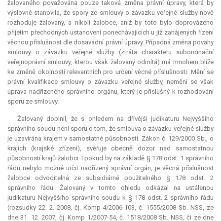
žalovaného považována pouze taková změna právní úpravy, která by
výslovně stanovila, že spory ze smlouvy o závazku veřejné služby nově
rozhoduje žalovaný, a nikoli žalobce, aniž by toto bylo doprovázeno
přijetím přechodných ustanovení ponechávajících u již zahájených řízení
věcnou příslušnost dle dosavadní právní úpravy. Případná změna povahy
smlouvy o závazku veřejné služby (ztráta charakteru subordinační
veřejnoprávní smlouvy, kterou však žalovaný odmítá) má mnohem blíže
ke změně okolností relevantních pro určení věcné příslušnosti. Mění se
právní kvalifikace smlouvy o závazku veřejné služby, nemění se však
úprava nadřízeného správního orgánu, který je příslušný k rozhodování
sporu ze smlouvy.
Žalovaný doplnil, že s ohledem na dřívější judikaturu Nejvyššího
správního soudu není sporu o tom, že smlouva o závazku veřejné služby
je uzavírána krajem v samostatné působnosti. Zákon č. 129/2000 Sb., o
krajích (krajské zřízení), svěřuje obecně dozor nad samostatnou
působností krajů žalobci. I pokud by na základě § 178 odst. 1 správního
řádu nebylo možné určit nadřízený správní orgán, je věcná příslušnost
žalobce odvoditelná ze subsidiárně použitelného § 178 odst. 2
správního řádu. Žalovaný v tomto ohledu odkázal na ustálenou
judikaturu Nejvyššího správního soudu k § 178 odst. 2 správního řádu
(rozsudky 22. 2. 2008, čj. Komp 4/2006-103, č. 1555/2008 Sb. NSS, ze
dne 31. 12. 2007, čj. Komp 1/2007-54, č. 1518/2008 Sb. NSS, či ze dne