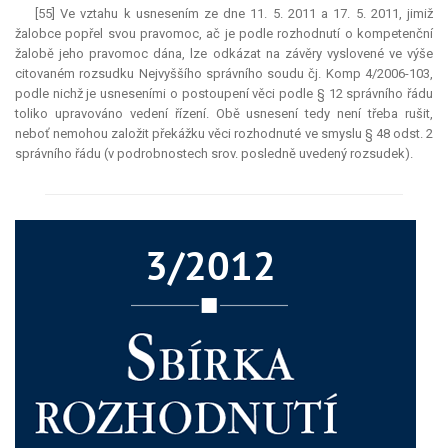
[55] Ve vztahu k usnesením ze dne 11. 5. 2011 a 17. 5. 2011, jimiž
žalobce popřel svou pravomoc, ač je podle rozhodnutí o kompetenční
žalobě jeho pravomoc dána, lze odkázat na závěry vyslovené ve výše
citovaném rozsudku Nejvyššího správního soudu čj. Komp 4/2006-103,
podle nichž je usneseními o postoupení věci podle § 12 správního řádu
toliko upravováno vedení řízení. Obě usnesení tedy není třeba rušit,
neboť nemohou založit překážku věci rozhodnuté ve smyslu § 48 odst. 2
správního řádu (v podrobnostech srov. posledně uvedený rozsudek).