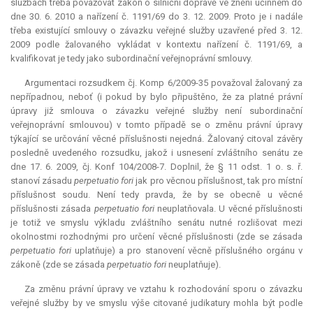
službách třeba považovat zákon o silniční dopravě ve znění účinném do
dne 30. 6. 2010 a nařízení č. 1191/69 do 3. 12. 2009. Proto je i nadále
třeba existující smlouvy o závazku veřejné služby uzavřené před 3. 12.
2009 podle žalovaného vykládat v kontextu nařízení č. 1191/69, a
kvalifikovat je tedy jako subordinační veřejnoprávní smlouvy.
Argumentaci rozsudkem čj. Komp 6/2009-35 považoval žalovaný za
nepřípadnou, neboť (i pokud by bylo připuštěno, že za platné právní
úpravy již smlouva o závazku veřejné služby není subordinační
veřejnoprávní smlouvou) v tomto případě se o změnu právní úpravy
týkající se určování věcné příslušnosti nejedná. Žalovaný citoval závěry
posledně uvedeného rozsudku, jakož i usnesení zvláštního senátu ze
dne 17. 6. 2009, čj. Konf 104/2008-7. Doplnil, že § 11 odst. 1 o. s. ř.
stanoví zásadu
perpetuatio fori
jak pro věcnou příslušnost, tak pro místní
příslušnost soudu. Není tedy pravda, že by se obecně u věcné
příslušnosti zásada
perpetuatio fori
neuplatňovala. U věcné příslušnosti
je totiž ve smyslu výkladu zvláštního senátu nutné rozlišovat mezi
okolnostmi rozhodnými pro určení věcné příslušnosti (zde se zásada
perpetuatio fori
uplatňuje) a pro stanovení věcně příslušného orgánu v
zákoně (zde se zásada
perpetuatio fori
neuplatňuje).
Za změnu právní úpravy ve vztahu k rozhodování sporu o závazku
veřejné služby by ve smyslu výše citované judikatury mohla být podle