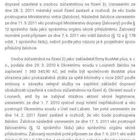
dopravě uzavřené s osobou zúčastněnou na řízení 3). Usnesením ze
dne 28. 2. 2011 městský soud řízení zastavil a rozhodl, že věc bude
postoupena Ministerstvu vnitra (žalobce). Následně žalobce usnesením
ze dne 11. 5. 2011 věc postoupil Ministerstvu dopravy (žalovaný) podle §
12 správního řádu jako správnímu orgánu věcně příslušnému. Žalovaný
nicméně poté přípisem ze dne 7. 6. 2011 věc vrátil žalobci (§ 12 a § 178
odst. 1 správního řádu), neboť podle jeho názoru je k projednání sporu
příslušný žalobce.
Osoba zúčastněná na řízení 2) jako zakladatel firmy BusMat plus, s. r.
o., podala dne 29. 3. 2010 k Okresnímu soudu v Lounech žalobu na
zaplacení 1 383 345,90 Kč, jež měla být společnosti BusMat plus
uhrazena jako prokazatelná ztráta za ujeté kilometry v roce 2007 podle
smlouvy o závazku veřejné služby na zajištění základní dopravní
obslužnosti uzavřené s osobou zúčastněnou na řízení 4). Okresní soud v
Lounech, aniž by se zabýval otázkou aktivní věcné legitimace,
usnesením ze dne 1. 7. 2010 vyslovil svoji místní nepříslušnost a věc
postoupil Okresnímu soudu v Ústí nad Labem. Ten poté usnesením ze
dne 14. 2. 2011 řízení zastavil a rozhodl, že věc bude postoupena
žalobci. Žalobce následně usnesením ze dne 17. 5. 2011 věc postoupil
žalovanému (§ 12 správního řádu) jako správnímu orgánu věcně
příslušnému. Žalovaný nicméně poté přípisem ze dne 7. 6. 2011 věc vrátil