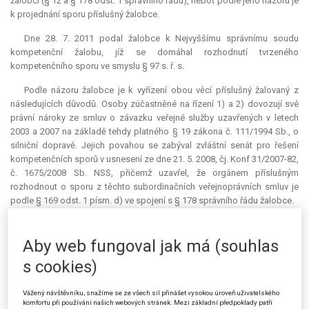
žalobci (§ 12 a § 178 odst. 1 správního řádu), neboť podle jeho názoru je
k projednání sporu příslušný žalobce.
Dne 28. 7. 2011 podal žalobce k Nejvyššímu správnímu soudu
kompetenční žalobu, jíž se domáhal rozhodnutí tvrzeného
kompetenčního sporu ve smyslu § 97 s. ř. s.
Podle názoru žalobce je k vyřízení obou věcí příslušný žalovaný z
následujících důvodů. Osoby zúčastněné na řízení 1) a 2) dovozují své
právní nároky ze smluv o závazku veřejné služby uzavřených v letech
2003 a 2007 na základě tehdy platného § 19 zákona č. 111/1994 Sb., o
silniční dopravě. Jejich povahou se zabýval zvláštní senát pro řešení
kompetenčních sporů v usnesení ze dne 21. 5. 2008, čj. Konf 31/2007-82,
č. 1675/2008 Sb. NSS, přičemž uzavřel, že orgánem příslušným
rozhodnout o sporu z těchto subordinačních veřejnoprávních smluv je
podle § 169 odst. 1 písm. d) ve spojení s § 178 správního řádu žalobce.
Podle žalobce došlo od 3. 12. 2009 ke změně právní povahy smluv o
závazku veřejné služby a s ní související změně v určení příslušného
Aby web fungoval jak má (souhlas
správního orgánu v souvislosti s účinností nařízení Evropského
s cookies)
parlamentu a Rady (ES) č. 1370/2007 o veřejných službách v přepravě
cestujících po železnici a silnici a zrušení nařízení Rady (EHS) č. 1191/69
a č. 1107/70. Toto nařízení totiž nadále neumožňuje (s výjimkou
Vážený návštěvníku, snažíme se ze všech sil přinášet vysokou úroveň uživatelského
komfortu při používání našich webových stránek. Mezi základní předpoklady patří
uvedenou v čl. 5 odst. 5) nahradit uzavření smlouvy o veřejných službách