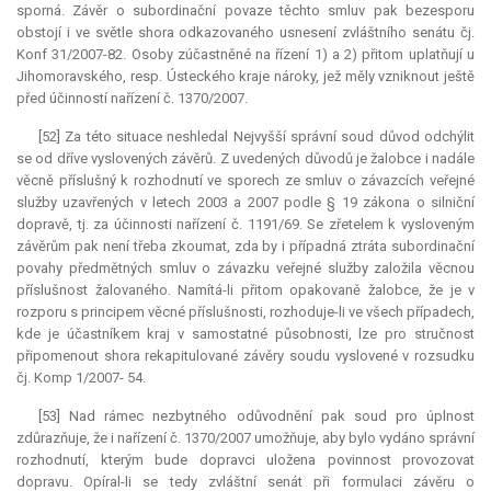
sporná. Závěr o subordinační povaze těchto smluv pak bezesporu
obstojí i ve světle shora odkazovaného usnesení zvláštního senátu čj.
Konf 31/2007-82. Osoby zúčastněné na řízení 1) a 2) přitom uplatňují u
Jihomoravského, resp. Ústeckého kraje nároky, jež měly vzniknout ještě
před účinností nařízení č. 1370/2007.
[52] Za této situace neshledal Nejvyšší správní soud důvod odchýlit
se od dříve vyslovených závěrů. Z uvedených důvodů je žalobce i nadále
věcně příslušný k rozhodnutí ve sporech ze smluv o závazcích veřejné
služby uzavřených v letech 2003 a 2007 podle § 19 zákona o silniční
dopravě, tj. za účinnosti nařízení č. 1191/69. Se zřetelem k vysloveným
závěrům pak není třeba zkoumat, zda by i případná ztráta subordinační
povahy předmětných smluv o závazku veřejné služby založila věcnou
příslušnost žalovaného. Namítá-li přitom opakovaně žalobce, že je v
rozporu s principem věcné příslušnosti, rozhoduje-li ve všech případech,
kde je účastníkem kraj v samostatné působnosti, lze pro stručnost
připomenout shora rekapitulované závěry soudu vyslovené v rozsudku
čj. Komp 1/2007- 54.
[53] Nad rámec nezbytného odůvodnění pak soud pro úplnost
zdůrazňuje, že i nařízení č. 1370/2007 umožňuje, aby bylo vydáno správní
rozhodnutí, kterým bude dopravci uložena povinnost provozovat
dopravu. Opíral-li se tedy zvláštní senát při formulaci závěru o