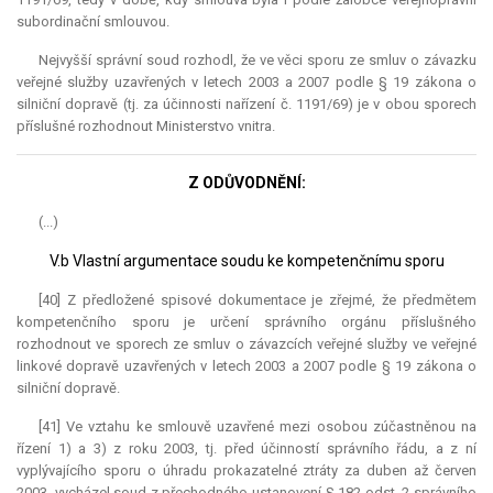
subordinační smlouvou.
Nejvyšší správní soud rozhodl, že ve věci sporu ze smluv o závazku
veřejné služby uzavřených v letech 2003 a 2007 podle § 19 zákona o
silniční dopravě (tj. za účinnosti nařízení č. 1191/69) je v obou sporech
příslušné rozhodnout Ministerstvo vnitra.
Z ODŮVODNĚNÍ:
(...)
V.b Vlastní argumentace soudu ke kompetenčnímu sporu
[40] Z předložené spisové dokumentace je zřejmé, že předmětem
kompetenčního sporu je určení správního orgánu příslušného
rozhodnout ve sporech ze smluv o závazcích veřejné služby ve veřejné
linkové dopravě uzavřených v letech 2003 a 2007 podle § 19 zákona o
silniční dopravě.
[41] Ve vztahu ke smlouvě uzavřené mezi osobou zúčastněnou na
řízení 1) a 3) z roku 2003, tj. před účinností správního řádu, a z ní
vyplývajícího sporu o úhradu prokazatelné ztráty za duben až červen
2003, vycházel soud z přechodného ustanovení § 182 odst. 2 správního