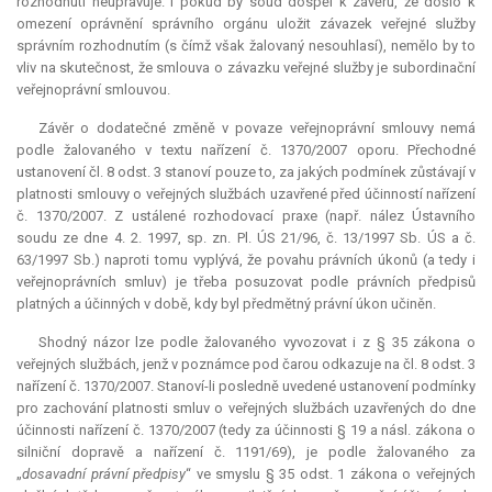
rozhodnutí neupravuje. I pokud by soud dospěl k závěru, že došlo k
omezení oprávnění správního orgánu uložit závazek veřejné služby
správním rozhodnutím (s čímž však žalovaný nesouhlasí), nemělo by to
vliv na skutečnost, že smlouva o závazku veřejné služby je subordinační
veřejnoprávní smlouvou.
Závěr o dodatečné změně v povaze veřejnoprávní smlouvy nemá
podle žalovaného v textu nařízení č. 1370/2007 oporu. Přechodné
ustanovení čl. 8 odst. 3 stanoví pouze to, za jakých podmínek zůstávají v
platnosti smlouvy o veřejných službách uzavřené před účinností nařízení
č. 1370/2007. Z ustálené rozhodovací praxe (např. nález Ústavního
soudu ze dne 4. 2. 1997, sp. zn. Pl. ÚS 21/96, č. 13/1997 Sb. ÚS a č.
63/1997 Sb.) naproti tomu vyplývá, že povahu právních úkonů (a tedy i
veřejnoprávních smluv) je třeba posuzovat podle právních předpisů
platných a účinných v době, kdy byl předmětný právní úkon učiněn.
Shodný názor lze podle žalovaného vyvozovat i z § 35 zákona o
veřejných službách, jenž v poznámce pod čarou odkazuje na čl. 8 odst. 3
nařízení č. 1370/2007. Stanoví-li posledně uvedené ustanovení podmínky
pro zachování platnosti smluv o veřejných službách uzavřených do dne
účinnosti nařízení č. 1370/2007 (tedy za účinnosti § 19 a násl. zákona o
silniční dopravě a nařízení č. 1191/69), je podle žalovaného za
„
dosavadní právní předpisy
“ ve smyslu § 35 odst. 1 zákona o veřejných