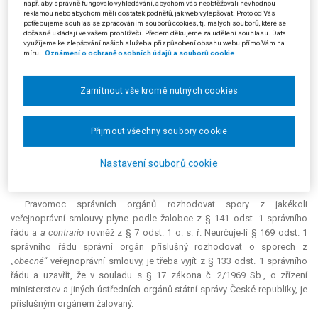
např. aby správně fungovalo vyhledávání, abychom vás neobtěžovali nevhodnou
vydáním rozhodnutí o uložení „
přepravní povinnosti
“, jak až dosud
reklamou nebo abychom měli dostatek podnětů, jak web vylepšovat. Proto od Vás
potřebujeme souhlas se zpracováním souborů cookies, tj. malých souborů, které se
připouštěl čl. 1 odst. 5 nařízení Rady (EHS) č. 1191/69 o postupu
dočasně ukládají ve vašem prohlížeči. Předem děkujeme za udělení souhlasu. Data
členských států ohledně závazků vyplývajících z pojmu veřejné služby v
využijeme ke zlepšování našich služeb a přizpůsobení obsahu webu přímo Vám na
míru.
Oznámení o ochraně osobních údajů a souborů cookie
dopravě po železnici, silnici a vnitrozemských vodních cestách.
Pro určení věcně příslušného správního orgánu k vedení správního
Zamítnout vše kromě nutných cookies
řízení je přitom podle žalobce rozhodující (nestanoví-li zákon, resp.
přechodná ustanovení jinak) právní stav platný v době rozhodování věci.
Odkázal na rozsudek Nejvyššího správního soudu ze dne 31. 12. 2009,
Přijmout všechny soubory cookie
čj. Komp 6/2009-35, č. 2021/2010 Sb. NSS, podle něhož správní řád
počítá s trváním místní, a nikoli věcné příslušnosti. Povahu zmiňovaných
Nastavení souborů cookie
smluv je proto podle žalobce nutno posuzovat ke dni, kdy je o nich ve
správním řízení rozhodováno.
Pravomoc správních orgánů rozhodovat spory z jakékoli
veřejnoprávní smlouvy plyne podle žalobce z § 141 odst. 1 správního
řádu a
a contrario
rovněž z § 7 odst. 1 o. s. ř. Neurčuje-li § 169 odst. 1
správního řádu správní orgán příslušný rozhodovat o sporech z
„
obecné
“ veřejnoprávní smlouvy, je třeba vyjít z § 133 odst. 1 správního
řádu a uzavřít, že v souladu s § 17 zákona č. 2/1969 Sb., o zřízení
ministerstev a jiných ústředních orgánů státní správy České republiky, je
příslušným orgánem žalovaný.