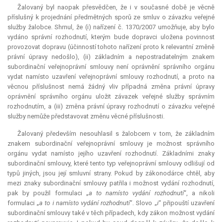
Žalovaný byl naopak přesvědčen, že i v současné době je věcně
příslušný k projednání předmětných sporů ze smluv o závazku veřejné
služby žalobce. Shrnul, že (i) nařízení č. 1370/2007 umožňuje, aby bylo
vydáno správní rozhodnutí, kterým bude dopravci uložena povinnost
provozovat dopravu (účinností tohoto nařízení proto k
relevantní
změně
právní úpravy nedošlo), (ii) základním a nepostradatelným znakem
subordinační veřejnoprávní smlouvy není oprávnění správního orgánu
vydat namísto uzavření veřejnoprávní smlouvy rozhodnutí, a proto na
věcnou příslušnost nemá žádný vliv případná změna právní úpravy
oprávnění správního orgánu uložit závazek veřejné služby správním
rozhodnutím, a (iii) změna právní úpravy rozhodnutí o závazku veřejné
služby nemůže představovat změnu věcné příslušnosti.
Žalovaný především nesouhlasil s žalobcem v tom, že základním
znakem subordinační veřejnoprávní smlouvy je možnost správního
orgánu vydat namísto jejího uzavření rozhodnutí. Základními znaky
subordinační smlouvy, které tento typ veřejnoprávní smlouvy odlišují od
typů jiných, jsou její smluvní strany. Pokud by zákonodárce chtěl, aby
mezi znaky subordinační smlouvy patřila i možnost vydání rozhodnutí,
pak by použil formulaci „
a to namísto vydání rozhodnutí
“, a nikoli
formulaci „
a to i namísto vydání rozhodnutí
“. Slovo „
i
“ připouští uzavření
subordinační smlouvy také v těch případech, kdy zákon možnost vydání