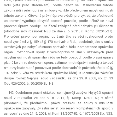
řádu (věta před středníkem), podle něhož se ustanoveními tohoto
zákona řídí i veřejnoprávní smlouvy vzniklé přede dnem nabytí účinnosti
tohoto zákona. Citovaná právní úprava svědčí pro výklad, že přechodné
ustanovení vyjadřuje obvyklé obecné pravidlo, podle něhož se nová
procesní úprava použije i na řízení zahájená před nabytím její účinnosti
(obdobně srov. rozsudek NSS ze dne 2. 6. 2011, čj. Komp 3/2010-27).
Pro určení pravomoci orgánu oprávněného ve věci rozhodnout proto
soud vycházel z § 159 až § 170 správního řádu, obdobně jako u smluv
uzavřených po nabytí účinnosti správního řádu.
Kompetence
správního
orgánu rozhodovat spory z veřejnoprávních smluv uzavřených před
nabytím účinnosti správního řádu se tedy posoudí podle právní úpravy
platné ke dni rozhodování sporu, zatímco hmotněprávní nároky z takové
smlouvy bude nutné posuzovat podle dosavadních právních předpisů (§
182 odst. 2 věta za středníkem správního řádu). K identickým závěrům
dospěl rovněž Nejvyšší soud v rozsudku ze dne 29. 8. 2008, sp. zn. 33
Odo 926/2006, č. 50/2009 Sb. NS.
[42] Obdobnou právní otázkou se nejnověji zabýval Nejvyšší správní
soud v rozsudku ze dne 9. 8. 2011, čj. Komp 1/2011-69, v němž
připomenul, že předmětnou právní otázkou se soudy v minulosti
opakovaně zabývaly. Zvláštní senát pro řešení kompetenčních sporů v
usnesení ze dne 21. 5. 2008, čj. Konf 31/2007-82, č. 1675/2008 Sb. NSS,