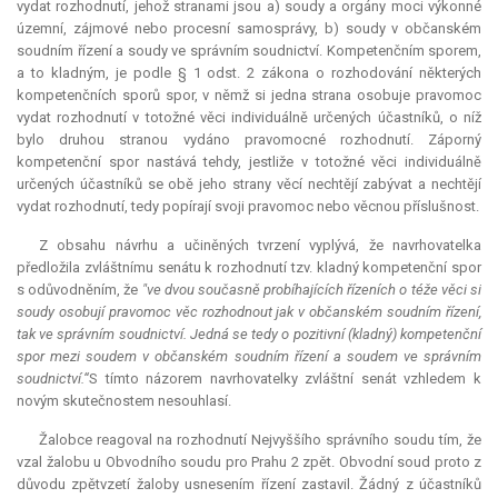
vydat rozhodnutí, jehož stranami jsou a) soudy a orgány moci výkonné
územní, zájmové nebo procesní samosprávy, b) soudy v občanském
soudním řízení a soudy ve správním soudnictví. Kompetenčním sporem,
a to kladným, je podle § 1 odst. 2 zákona o rozhodování některých
kompetenčních sporů spor, v němž si jedna strana osobuje pravomoc
vydat rozhodnutí v totožné věci individuálně určených účastníků, o níž
bylo druhou stranou vydáno pravomocné rozhodnutí. Záporný
kompetenční spor nastává tehdy, jestliže v totožné věci individuálně
určených účastníků se obě jeho strany věcí nechtějí zabývat a nechtějí
vydat rozhodnutí, tedy popírají svoji pravomoc nebo věcnou příslušnost.
Z obsahu návrhu a učiněných tvrzení vyplývá, že navrhovatelka
předložila zvláštnímu senátu k rozhodnutí tzv. kladný kompetenční spor
s odůvodněním, že
"ve dvou současně probíhajících řízeních o téže věci si
soudy osobují pravomoc věc rozhodnout jak v občanském soudním řízení,
tak ve správním soudnictví. Jedná se tedy o pozitivní (kladný) kompetenční
spor mezi soudem v občanském soudním řízení a soudem ve správním
soudnictví.“
S tímto názorem navrhovatelky zvláštní senát vzhledem k
novým skutečnostem nesouhlasí.
Žalobce reagoval na rozhodnutí Nejvyššího správního soudu tím, že
vzal žalobu u Obvodního soudu pro Prahu 2 zpět. Obvodní soud proto z
důvodu zpětvzetí žaloby usnesením řízení zastavil. Žádný z účastníků