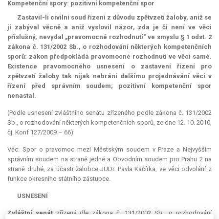
Kompetenční spory: pozitivní kompetenční spor
Zastavil-li civilní soud řízení z důvodu zpětvzetí žaloby, aniž se
jí zabýval věcně a aniž vyslovil názor, zda je či není ve věci
příslušný, nevydal „pravomocné rozhodnutí“ ve smyslu § 1 odst. 2
zákona č. 131/2002 Sb., o rozhodování některých kompetenčních
sporů: zákon předpokládá pravomocné rozhodnutí ve věci samé.
Existence pravomocného usnesení o zastavení řízení pro
zpětvzetí žaloby tak nijak nebrání dalšímu projednávání věci v
řízení před správním soudem; pozitivní kompetenční spor
nenastal.
(Podle usnesení zvláštního senátu zřízeného podle zákona č. 131/2002
Sb., o rozhodování některých kompetenčních sporů, ze dne 12. 10. 2010,
čj. Konf 127/2009 – 66)
Věc: Spor o pravomoc mezi Městským soudem v Praze a Nejvyšším
správním soudem na straně jedné a Obvodním soudem pro Prahu 2 na
straně druhé, za účasti žalobce JUDr. Pavla Kačírka, ve věci odvolání z
funkce okresního státního zástupce.
USNESENÍ
Zvláštní senát
zřízený dle zákona č. 131/2002 Sb., o rozhodování