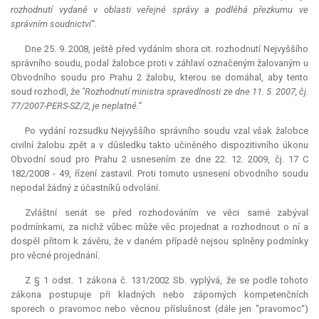
rozhodnutí vydané v oblasti veřejné správy a podléhá přezkumu ve
správním soudnictví“.
Dne 25. 9. 2008, ještě před vydáním shora cit. rozhodnutí Nejvyššího
správního soudu, podal žalobce proti v záhlaví označeným žalovaným u
Obvodního soudu pro Prahu 2 žalobu, kterou se domáhal, aby tento
soud rozhodl, že
"Rozhodnutí ministra spravedlnosti ze dne 11. 5. 2007, čj.
77/2007-PERS-SZ/2, je neplatné.“
Po vydání rozsudku Nejvyššího správního soudu vzal však žalobce
civilní žalobu zpět a v důsledku takto učiněného dispozitivního úkonu
Obvodní soud pro Prahu 2 usnesením ze dne 22. 12. 2009, čj. 17 C
182/2008 - 49, řízení zastavil. Proti tomuto usnesení obvodního soudu
nepodal žádný z účastníků odvolání.
Zvláštní senát se před rozhodováním ve věci samé zabýval
podmínkami, za nichž vůbec může věc projednat a rozhodnout o ní a
dospěl přitom k závěru, že v daném případě nejsou splněny podmínky
pro věcné projednání.
Z § 1 odst. 1 zákona č. 131/2002 Sb. vyplývá, že se podle tohoto
zákona postupuje při kladných nebo záporných kompetenčních
sporech o pravomoc nebo věcnou příslušnost (dále jen "pravomoc“)