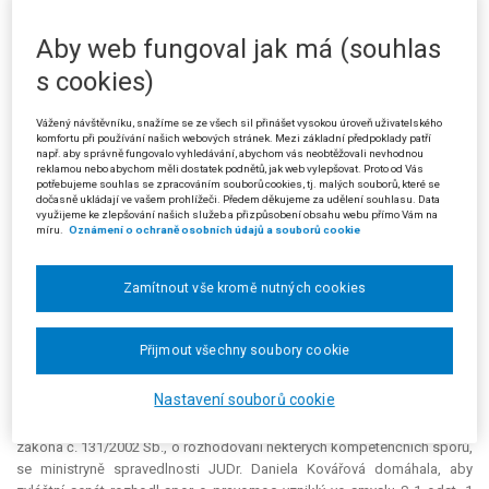
některých kompetenčních sporů, složený z předsedy JUDr. Pavla Vrchy a
soudců JUDr. Michala Mazance, JUDr. Pavla Pavlíka, JUDr. Romana Fialy,
Aby web fungoval jak má (souhlas
JUDr. Milady Tomkové a JUDr. Marie Žiškové, rozhodl o návrhu
ministryně spravedlnosti
na rozhodnutí tvrzeného kompetenčního
s cookies)
sporu mezi
Městským soudem v Praze
a
Nejvyšším správním
soudem
na straně jedné a
Obvodním soudem pro Prahu 2
na straně
Vážený návštěvníku, snažíme se ze všech sil přinášet vysokou úroveň uživatelského
druhé, a dalších účastníků sporu vedeného u Městského soudu v Praze
komfortu při používání našich webových stránek. Mezi základní předpoklady patří
např. aby správně fungovalo vyhledávání, abychom vás neobtěžovali nevhodnou
pod sp. zn. 5 Ca 208/2007, o žalobě proti rozhodnutí ministra
reklamou nebo abychom měli dostatek podnětů, jak web vylepšovat. Proto od Vás
spravedlnosti, a dále sporu vedeného u Obvodního soudu pro Prahu 2
potřebujeme souhlas se zpracováním souborů cookies, tj. malých souborů, které se
dočasně ukládají ve vašem prohlížeči. Předem děkujeme za udělení souhlasu. Data
pod sp. zn. 17 C 182/2008, o zrušení rozhodnutí ministra spravedlnosti
využijeme ke zlepšování našich služeb a přizpůsobení obsahu webu přímo Vám na
ze dne 11. 5. 2007 o odvolání z funkce státního zástupce, žalobce:
míru.
Oznámení o ochraně osobních údajů a souborů cookie
JUDr. P. K.
, žalovaní:
1)
Česká republika - Ministerstvo
spravedlnosti
, se sídlem v Praze 2, Vyšehradská 16, a
2) ministr
Zamítnout vše kromě nutných cookies
spravedlnosti
, se sídlem v Praze 2, Vyšehradská 16, takto:
Návrh
se odmítá.
Přijmout všechny soubory cookie
ODŮVODNĚNÍ:
Nastavení souborů cookie
Návrhem doručeným 31. 12. 2009 zvláštnímu senátu zřízenému podle
zákona č. 131/2002 Sb., o rozhodování některých kompetenčních sporů,
se ministryně spravedlnosti JUDr. Daniela Kovářová domáhala, aby