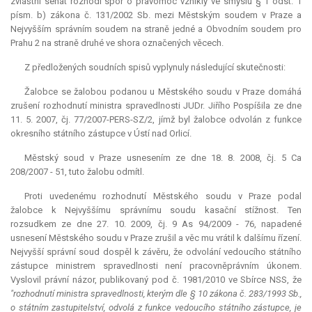
zvláštní senát rozhodl spor o pravomoc vzniklý ve smyslu § 1 odst. 1
písm. b) zákona č. 131/2002 Sb. mezi Městským soudem v Praze a
Nejvyšším správním soudem na straně jedné a Obvodním soudem pro
Prahu 2 na straně druhé ve shora označených věcech.
Z předložených soudních spisů vyplynuly následující skutečnosti:
Žalobce se žalobou podanou u Městského soudu v Praze domáhá
zrušení rozhodnutí ministra spravedlnosti JUDr. Jiřího Pospíšila ze dne
11. 5. 2007, čj. 77/2007-PERS-SZ/2, jímž byl žalobce odvolán z funkce
okresního státního zástupce v Ústí nad Orlicí.
Městský soud v Praze usnesením ze dne 18. 8. 2008, čj. 5 Ca
208/2007 - 51, tuto žalobu odmítl.
Proti uvedenému rozhodnutí Městského soudu v Praze podal
žalobce k Nejvyššímu správnímu soudu kasační stížnost. Ten
rozsudkem ze dne 27. 10. 2009, čj. 9 As 94/2009 - 76, napadené
usnesení Městského soudu v Praze zrušil a věc mu vrátil k dalšímu řízení.
Nejvyšší správní soud dospěl k závěru, že odvolání vedoucího státního
zástupce ministrem spravedlnosti není pracovněprávním úkonem.
Vyslovil právní názor, publikovaný pod č. 1981/2010 ve Sbírce NSS, že
"rozhodnutí ministra spravedlnosti, kterým dle § 10 zákona č. 283/1993 Sb.,
o státním zastupitelství, odvolá z funkce vedoucího státního zástupce, je