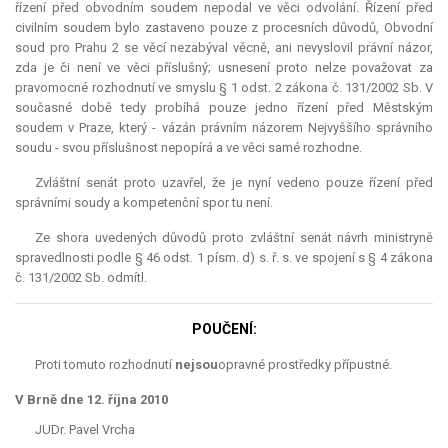
řízení před obvodním soudem nepodal ve věci odvolání. Řízení před
civilním soudem bylo zastaveno pouze z procesních důvodů, Obvodní
soud pro Prahu 2 se věcí nezabýval věcně, ani nevyslovil právní názor,
zda je či není ve věci příslušný; usnesení proto nelze považovat za
pravomocné rozhodnutí ve smyslu § 1 odst. 2 zákona č. 131/2002 Sb. V
současné době tedy probíhá pouze jedno řízení před Městským
soudem v Praze, který - vázán právním názorem Nejvyššího správního
soudu - svou příslušnost nepopírá a ve věci samé rozhodne.
Zvláštní senát proto uzavřel, že je nyní vedeno pouze řízení před
správními soudy a kompetenční spor tu není.
Ze shora uvedených důvodů proto zvláštní senát návrh ministryně
spravedlnosti podle § 46 odst. 1 písm. d) s. ř. s. ve spojení s § 4 zákona
č. 131/2002 Sb. odmítl.
POUČENÍ:
Proti tomuto rozhodnutí
nejsou
opravné prostředky přípustné.
V Brně dne 12. října 2010
JUDr. Pavel Vrcha