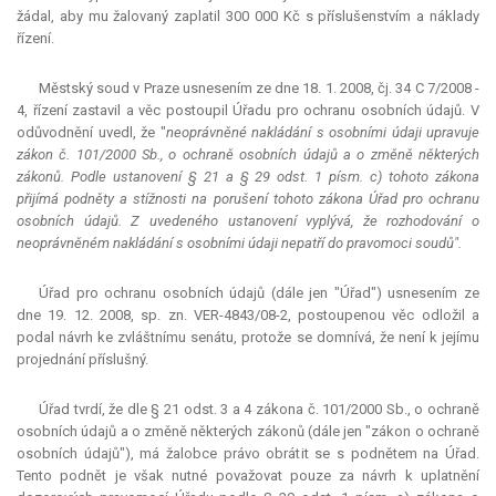
žádal, aby mu žalovaný zaplatil 300 000 Kč s příslušenstvím a náklady
řízení.
Městský soud v Praze usnesením ze dne 18. 1. 2008, čj. 34 C 7/2008 -
4, řízení zastavil a věc postoupil Úřadu pro ochranu osobních údajů. V
odůvodnění uvedl, že "
neoprávněné nakládání s osobními údaji upravuje
zákon č. 101/2000 Sb., o ochraně osobních údajů a o změně některých
zákonů. Podle ustanovení § 21 a § 29 odst. 1 písm. c) tohoto zákona
přijímá podněty a stížnosti na porušení tohoto zákona Úřad pro ochranu
osobních údajů. Z uvedeného ustanovení vyplývá, že rozhodování o
neoprávněném nakládání s osobními údaji nepatří do pravomoci soudů".
Úřad pro ochranu osobních údajů (dále jen "Úřad") usnesením ze
dne 19. 12. 2008, sp. zn. VER-4843/08-2, postoupenou věc odložil a
podal návrh ke zvláštnímu senátu, protože se domnívá, že není k jejímu
projednání příslušný.
Úřad tvrdí, že dle § 21 odst. 3 a 4 zákona č. 101/2000 Sb., o ochraně
osobních údajů a o změně některých zákonů (dále jen "zákon o ochraně
osobních údajů"), má žalobce právo obrátit se s podnětem na Úřad.
Tento podnět je však nutné považovat pouze za návrh k uplatnění