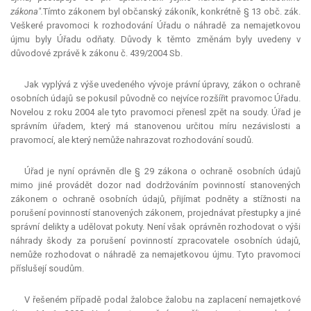
zákona".
Tímto zákonem byl občanský zákoník, konkrétně § 13 obč. zák.
Veškeré pravomoci k rozhodování Úřadu o náhradě za nemajetkovou
újmu byly Úřadu odňaty. Důvody k těmto změnám byly uvedeny v
důvodové zprávě k zákonu č. 439/2004 Sb.
Jak vyplývá z výše uvedeného vývoje právní úpravy, zákon o ochraně
osobních údajů se pokusil původně co nejvíce rozšířit pravomoc Úřadu.
Novelou z roku 2004 ale tyto pravomoci přenesl zpět na soudy. Úřad je
správním úřadem, který má stanovenou určitou míru nezávislosti a
pravomocí, ale který nemůže nahrazovat rozhodování soudů.
Úřad je nyní oprávněn dle § 29 zákona o ochraně osobních údajů
mimo jiné provádět dozor nad dodržováním povinností stanovených
zákonem o ochraně osobních údajů, přijímat podněty a stížnosti na
porušení povinností stanovených zákonem, projednávat přestupky a jiné
správní delikty a udělovat pokuty. Není však oprávněn rozhodovat o výši
náhrady škody za porušení povinností zpracovatele osobních údajů,
nemůže rozhodovat o náhradě za nemajetkovou újmu. Tyto pravomoci
příslušejí soudům.
V řešeném případě podal žalobce žalobu na zaplacení nemajetkové