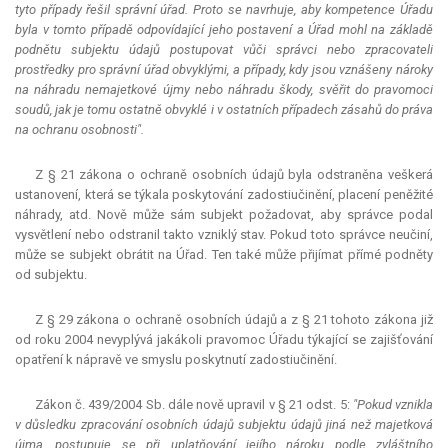
tyto případy řešil správní úřad. Proto se navrhuje, aby
kompetence
Úřadu
byla v tomto případě odpovídající jeho postavení a Úřad mohl na základě
podnětu subjektu údajů postupovat vůči správci nebo zpracovateli
prostředky pro správní úřad obvyklými, a případy, kdy jsou vznášeny nároky
na náhradu nemajetkové újmy nebo náhradu škody, svěřit do pravomoci
soudů, jak je tomu ostatně obvyklé i v ostatních případech zásahů do práva
na ochranu osobnosti".
Z § 21 zákona o ochraně osobních údajů byla odstraněna veškerá
ustanovení, která se týkala poskytování zadostiučinění, placení peněžité
náhrady, atd. Nově může sám subjekt požadovat, aby správce podal
vysvětlení nebo odstranil takto vzniklý stav. Pokud toto správce neučiní,
může se subjekt obrátit na Úřad. Ten také může přijímat přímé podněty
od subjektu.
Z § 29 zákona o ochraně osobních údajů a z § 21 tohoto zákona již
od roku 2004 nevyplývá jakákoli pravomoc Úřadu týkající se zajišťování
opatření k nápravě ve smyslu poskytnutí zadostiučinění.
Zákon č. 439/2004 Sb. dále nově upravil v § 21 odst. 5:
"Pokud vznikla
v důsledku zpracování osobních údajů subjektu údajů jiná než majetková
újma, postupuje se při uplatňování jejího nároku podle zvláštního