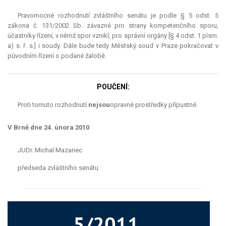
Pravomocné rozhodnutí zvláštního senátu je podle § 5 odst. 5
zákona č. 131/2002 Sb. závazné pro strany kompetenčního sporu,
účastníky řízení, v němž spor vznikl, pro správní orgány [§ 4 odst. 1 písm.
a) s. ř. s.] i soudy. Dále bude tedy Městský soud v Praze pokračovat v
původním řízení o podané žalobě.
POUČENÍ:
Proti tomuto rozhodnutí
nejsou
opravné prostředky přípustné.
V Brně dne 24. února 2010
JUDr. Michal Mazanec
předseda zvláštního senátu