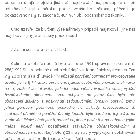
osobních údajů subjektu jiná než majetková újma, postupuje se při
uplatňování jejího nároku podle zvláštního zákona, přičemž je
odkazováno na § 13 zákona č. 40/1964 Sb., občanského zákoníku.
Úřad uzavřel, že k určení výše náhrady v případě majetkové i jiné než
majetkové újmy je příslušný pouze soud.
Zvláštní senát o věci uvážil takto:
Ochrana osobních údajů byla po roce 1991 upravena zákonem č.
256/1992 Sb., o ochraně osobních údajů v informačních systémech. Ten
v § 20 písm. a) a d) uváděl
: "V případě porušení povinností provozovatele
uvedených v § 17 vzniká oprávněné fyzické osobě vůči provozovateli nárok
na: a) zdržení se takového jednání, odstranění závadného stavu, vydání
bezdůvodného obohacení tomu subjektu, na jehož úkor bylo toto
obohacení získáno, a poskytnutí zadostiučinění (omluvy, opravy) tomu,
jehož porušení povinností poškodilo, na náklady provozovatele; d)
zaplacení přiměřené peněžní úhrady, jestliže bylo porušeno její právo na
zachování lidské důstojnosti, osobní cti, dobré pověsti a na ochranu jejího
jména, pokud není postižitelná stávajícími občanskoprávními a
obchodněprávními instituty".
Dle § 23 měly spory vyplývající z uplatňování
práv a povinností podle tohoto zákona řešit soudy.