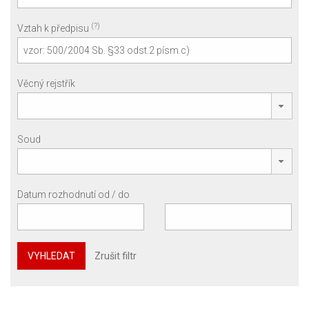
(?)
Vztah k předpisu
Věcný rejstřík
Soud
Datum rozhodnutí od / do
VYHLEDAT
Zrušit filtr