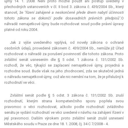
újmy 14. 1. 2008. Není proto možné použít ani postup uvedený v
přechodných ustanoveních v čl. II bod 3. zákona č. 439/2004 Sb., který
stanovil, že
"řízení zahájené a neskončené přede dnem nabytí účinnosti
tohoto zákona se dokončí podle dosavadních právních předpisů".
O
náhradě nemajetkové újmy bude rozhodovat soud podle právní úpravy
platné od roku 2004.
Jak z výše uvedeného vyplývá, od novely zákona o ochraně
osobních údajů, provedené zákonem č. 439/2004 Sb., nemůže již Úřad
rozhodovat o náhradě za porušení povinností dle tohoto zákona. Proto
zvláštní senát usnesením dle § 5 odst. 1 zákona č. 131/2002 Sb.
rozhodl, že věc, týkající se zaplacení nemajetkové újmy, projedná a
rozhodne soud. Bude však na jeho zhodnocení, zda se skutečně jedná
o náhradu nemajetkové újmy, což ale nic nemění na tom, že je příslušný k
rozhodnutí ve věci.
Zvláštní senát podle § 5 odst. 3 zákona č. 131/2002 Sb. zruší
rozhodnutí, kterým strana kompetenčního sporu popřela svou
pravomoc o věci rozhodovat, ačkoliv podle rozhodnutí zvláštního
senátu je vydání rozhodnutí ve věci uvedené v návrhu na zahájení řízení v
její pravomoci. Dalším výrokem proto zvláštní senát zrušil usnesení
Městského soudu v Praze ze dne 18. 1. 2008, čj. 34 C 7/2008 - 4.