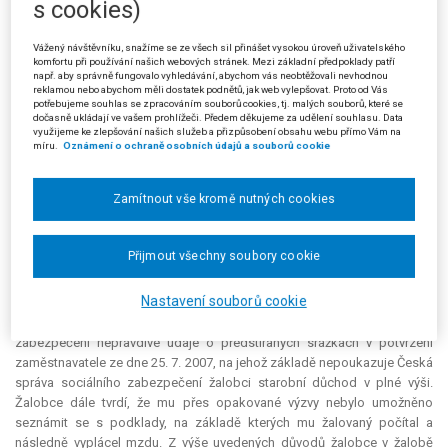
s cookies)
Návrhem doručeným dne 19. 5. 2009 senátu zřízenému podle zákona
č. 131/2002 Sb., o rozhodování některých kompetenčních sporů, se
Vážený návštěvníku, snažíme se ze všech sil přinášet vysokou úroveň uživatelského
Úřad pro ochranu osobních údajů domáhal, aby zvláštní senát rozhodl
komfortu při používání našich webových stránek. Mezi základní předpoklady patří
např. aby správně fungovalo vyhledávání, abychom vás neobtěžovali nevhodnou
spor o pravomoc vzniklý ve smyslu § 1 odst. 1 písm. a) zákona č.
reklamou nebo abychom měli dostatek podnětů, jak web vylepšovat. Proto od Vás
131/2002 Sb. mezi ním a Městským soudem v Praze ve věci žaloby
potřebujeme souhlas se zpracováním souborů cookies, tj. malých souborů, které se
dočasně ukládají ve vašem prohlížeči. Předem děkujeme za udělení souhlasu. Data
vedené u Městského soudu v Praze pod sp. zn. 34 C 7/2008 týkající se
využijeme ke zlepšování našich služeb a přizpůsobení obsahu webu přímo Vám na
zaplacení náhrady nemajetkové újmy za poskytnutí nepravdivých
míru.
Oznámení o ochraně osobních údajů a souborů cookie
osobních poškozujících a difamujících údajů České správě sociálního
zabezpečení.
Zamítnout vše kromě nutných cookies
Z předložených spisů vyplynuly následující skutečnosti:
Přijmout všechny soubory cookie
Žalobce podal dne 14. 1. 2008 u Městského soudu v Praze žalobu "o
zaplacení náhrady nemajetkové újmy za poskytnutí nepravdivých
Nastavení souborů cookie
osobních poškozujících a difamujících údajů České správě sociálního
zabezpečení". Namítal, že žalovaný poskytl České správě sociálního
zabezpečení nepravdivé údaje o předstíraných srážkách v potvrzení
zaměstnavatele ze dne 25. 7. 2007, na jehož základě nepoukazuje Česká
správa sociálního zabezpečení žalobci starobní důchod v plné výši.
Žalobce dále tvrdí, že mu přes opakované výzvy nebylo umožněno
seznámit se s podklady, na základě kterých mu žalovaný počítal a
následně vyplácel mzdu. Z výše uvedených důvodů žalobce v žalobě