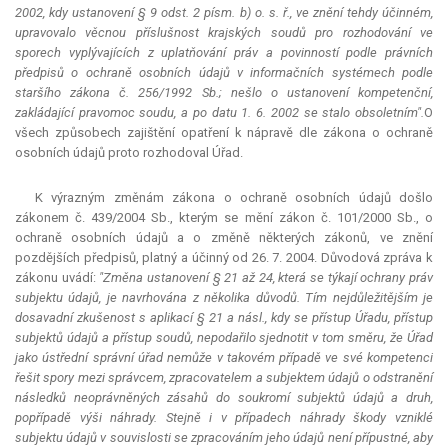
2002, kdy ustanovení § 9 odst. 2 písm. b) o. s. ř., ve znění tehdy účinném,
upravovalo věcnou příslušnost krajských soudů pro rozhodování ve
sporech vyplývajících z uplatňování práv a povinností podle právních
předpisů o ochraně osobních údajů v informačních systémech podle
staršího zákona č. 256/1992 Sb.; nešlo o ustanovení kompetenční,
zakládající pravomoc soudu, a po datu 1. 6. 2002 se stalo obsoletním".
O
všech způsobech zajištění opatření k nápravě dle zákona o ochraně
osobních údajů proto rozhodoval Úřad.
K výrazným změnám zákona o ochraně osobních údajů došlo
zákonem č. 439/2004 Sb., kterým se mění zákon č. 101/2000 Sb., o
ochraně osobních údajů a o změně některých zákonů, ve znění
pozdějších předpisů, platný a účinný od 26. 7. 2004. Důvodová zpráva k
zákonu uvádí:
"Změna ustanovení § 21 až 24, která se týkají ochrany práv
subjektu údajů, je navrhována z několika důvodů. Tím nejdůležitějším je
dosavadní zkušenost s aplikací § 21 a násl., kdy se přístup Úřadu, přístup
subjektů údajů a přístup soudů, nepodařilo sjednotit v tom směru, že Úřad
jako ústřední správní úřad nemůže v takovém případě ve své kompetenci
řešit spory mezi správcem, zpracovatelem a subjektem údajů o odstranění
následků neoprávněných zásahů do soukromí subjektů údajů a druh,
popřípadě výši náhrady. Stejně i v případech náhrady škody vzniklé
subjektu údajů v souvislosti se zpracováním jeho údajů není přípustné, aby