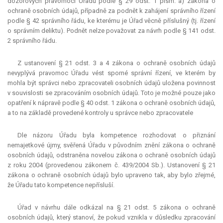
dozorových pravomocí Úřadu podle § 29 odst. 1 písm. a) zákona o
ochraně osobních údajů, případně za podnět k zahájení správního řízení
podle § 42 správního řádu, ke kterému je Úřad věcně příslušný (tj. řízení
o správním deliktu). Podnět nelze považovat za návrh podle § 141 odst.
2 správního řádu.
Z ustanovení § 21 odst. 3 a 4 zákona o ochraně osobních údajů
nevyplývá pravomoc Úřadu vést sporné správní řízení, ve kterém by
mohla být správci nebo zpracovateli osobních údajů uložena povinnost
v souvislosti se zpracováním osobních údajů. Toto je možné pouze jako
opatření k nápravě podle § 40 odst. 1 zákona o ochraně osobních údajů,
a to na základě provedené kontroly u správce nebo zpracovatele
Dle názoru Úřadu byla
kompetence
rozhodovat o přiznání
nemajetkové újmy, svěřená Úřadu v původním znění zákona o ochraně
osobních údajů, odstraněna novelou zákona o ochraně osobních údajů
z roku 2004 (provedenou zákonem č. 439/2004 Sb.). Ustanovení § 21
zákona o ochraně osobních údajů bylo upraveno tak, aby bylo zřejmé,
že Úřadu tato
kompetence
nepřísluší.
Úřad v návrhu dále odkázal na § 21 odst. 5 zákona o ochraně
osobních údajů, který stanoví, že pokud vznikla v důsledku zpracování