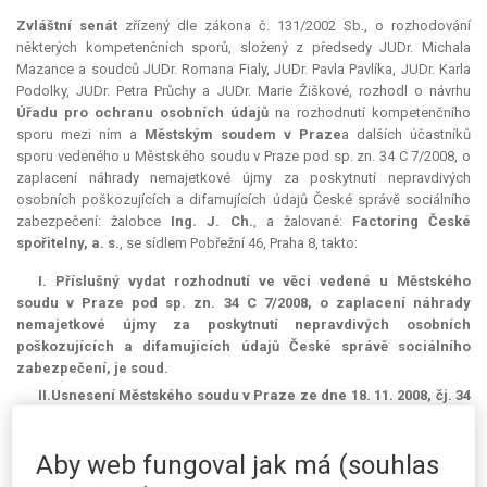
Zvláštní senát
zřízený dle zákona č. 131/2002 Sb., o rozhodování
některých kompetenčních sporů, složený z předsedy JUDr. Michala
Mazance a soudců JUDr. Romana Fialy, JUDr. Pavla Pavlíka, JUDr. Karla
Podolky, JUDr. Petra Průchy a JUDr. Marie Žiškové, rozhodl o návrhu
Úřadu pro ochranu osobních údajů
na rozhodnutí kompetenčního
sporu mezi ním a
Městským soudem v Praze
a dalších účastníků
sporu vedeného u Městského soudu v Praze pod sp. zn. 34 C 7/2008, o
zaplacení náhrady nemajetkové újmy za poskytnutí nepravdivých
osobních poškozujících a difamujících údajů České správě sociálního
zabezpečení: žalobce
Ing. J. Ch.
, a žalované:
Factoring České
spořitelny, a. s.
, se sídlem Pobřežní 46, Praha 8, takto:
I.
Příslušný
vydat rozhodnutí ve věci vedené u Městského
soudu v Praze pod sp. zn. 34 C 7/2008, o zaplacení náhrady
nemajetkové újmy za poskytnutí nepravdivých osobních
poškozujících a difamujících údajů České správě sociálního
zabezpečení,
je
soud.
II.
Usnesení Městského soudu v Praze ze dne 18. 11. 2008, čj. 34
C 7/2008 - 4,
se zrušuje
.
Aby web fungoval jak má (souhlas
ODŮVODNĚNÍ: