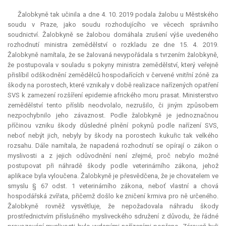
Žalobkyně tak učinila a dne 4. 10. 2019 podala žalobu u Městského
soudu v Praze, jako soudu rozhodujícího ve věcech správního
soudnictví. Žalobkyně se žalobou domáhala zrušení výše uvedeného
rozhodnutí ministra zemědělství o rozkladu ze dne 15. 4. 2019.
Žalobkyně namítala, že se žalovaná nevypořádala s tvrzením žalobkyně,
že postupovala v souladu s pokyny ministra zemědělství, který veřejně
přislíbil odškodnění zemědělců hospodařících v červené vnitřní zóně za
škody na porostech, které vznikaly v době realizace nařízených opatření
SVS k zamezení rozšíření epidemie afrického moru prasat. Ministerstvo
zemědělství tento příslib neodvolalo, nezrušilo, či jiným způsobem
nezpochybnilo jeho závaznost. Podle žalobkyně je jednoznačnou
příčinou vzniku škody důsledné plnění pokynů podle nařízení SVS,
neboť nebýt jich, nebyly by škody na porostech kukuřic tak velkého
rozsahu. Dále namítala, že napadená rozhodnutí se opírají o zákon o
myslivosti a z jejich odůvodnění není zřejmé, proč nebylo možné
postupovat při náhradě škody podle veterinárního zákona, jehož
aplikace byla vyloučena. Žalobkyně je přesvědčena, že je chovatelem ve
smyslu § 67 odst. 1 veterinárního zákona, neboť vlastní a chová
hospodářská zvířata, přičemž došlo ke zničení krmiva pro ně určeného.
Žalobkyně rovněž vysvětluje, že nepožadovala náhradu škody
prostřednictvím příslušného mysliveckého sdružení z důvodu, že řádné