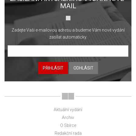
MAIL
Zadejte Vaši e-mailovou adresu a budeme Vám nové vydání
zasílat automaticky.
PŘIHLÁSIT
ODHLÁSIT
Aktuální vydání
Archiv
O Sbírce
Redakční rada