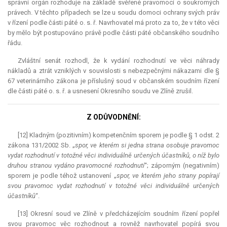
správní orgán rozhoduje na základě svěřené pravomoci o soukromých
právech. V těchto případech se lze u soudu domoci ochrany svých práv
v řízení podle části páté o. s. ř. Navrhovatel má proto za to, že v této věci
by mělo být postupováno právě podle části páté občanského soudního
řádu.
Zvláštní senát rozhodl, že k vydání rozhodnutí ve věci náhrady
nákladů a ztrát vzniklých v souvislosti s nebezpečnými nákazami dle §
67 veterinárního zákona je příslušný soud v občanském soudním řízení
dle části páté o. s. ř. a usnesení Okresního soudu ve Zlíně zrušil.
Z ODŮVODNĚNÍ:
[12] Kladným (pozitivním) kompetenčním sporem je podle § 1 odst. 2
zákona 131/2002 Sb. „
spor, ve kterém si jedna strana osobuje pravomoc
vydat rozhodnutí v totožné věci individuálně určených účastníků, o níž bylo
druhou stranou vydáno pravomocné rozhodnutí
“; záporným (negativním)
sporem je podle téhož ustanovení „
spor, ve kterém jeho strany popírají
svou pravomoc vydat rozhodnutí v totožné věci individuálně určených
účastníků
“.
[13] Okresní soud ve Zlíně v předcházejícím soudním řízení popřel
svou pravomoc věc rozhodnout a rovněž navrhovatel popírá svou