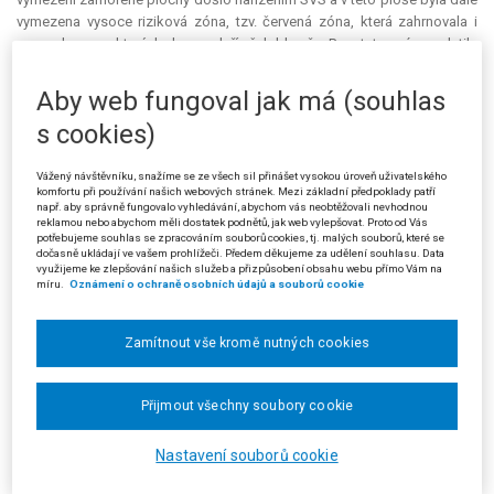
vymezena vysoce riziková zóna, tzv. červená zóna, která zahrnovala i
pozemky, na kterých hospodaří žalobkyně. Pro tuto zónu platila
nejpřísnější pravidla, jednalo se zejména o soubor zákazů a příkazů,
které měly zabránit šíření nákazy. Jedním z nařízení bylo i ponechání
Aby web fungoval jak má (souhlas
některých porostů jako krmení pro nakažená prasata; porosty na
s cookies)
plochách účelně zanechaných žalovaná vlastníkům, včetně žalobkyně,
uhradila. Vedle účelně zanechaných porostů však nemocná prasata v
tzv. červené zóně zlikvidovala rovněž výhonky mladé silážní kukuřice, v
Vážený návštěvníku, snažíme se ze všech sil přinášet vysokou úroveň uživatelského
komfortu při používání našich webových stránek. Mezi základní předpoklady patří
důsledku čehož vznikla žalobkyni škoda. Znaleckým posudkem byla
např. aby správně fungovalo vyhledávání, abychom vás neobtěžovali nevhodnou
škoda vyčíslena na 1 221 000 Kč, cena znaleckého posudku pak
reklamou nebo abychom měli dostatek podnětů, jak web vylepšovat. Proto od Vás
potřebujeme souhlas se zpracováním souborů cookies, tj. malých souborů, které se
představuje částku 50 000 Kč.
dočasně ukládají ve vašem prohlížeči. Předem děkujeme za udělení souhlasu. Data
využijeme ke zlepšování našich služeb a přizpůsobení obsahu webu přímo Vám na
Žalobkyně dne 20. 11. 2017 uplatnila svůj nárok na náhradu škody u
míru.
Oznámení o ochraně osobních údajů a souborů cookie
žalované, a to s poukazem na prohlášení ministra zemědělství, které
vyslovil na jednání subjektů dotčených epidemií, jež se konalo dne 10. 8.
Zamítnout vše kromě nutných cookies
2017 v Lukově. Ministr zde měl výslovně přislíbit poškozeným
zemědělcům, kteří mají pozemky v tzv. červené zóně, odškodnění přímo
od ministerstva, respektive státu. Rozhodnutím Ministerstva
Přijmout všechny soubory cookie
zemědělství, odboru živočišných komodit, ze dne 21. 5. 2018, byla
žádost žalobkyně podle § 44 odst. 1 písm. h) veterinární zákona
Nastavení souborů cookie
zamítnuta. Žádost žalobkyně byla zamítnuta s odkazem na ustanovení §
67 odst. 2 písm. e) a § 70 veterinárního zákona. Ministr zemědělství