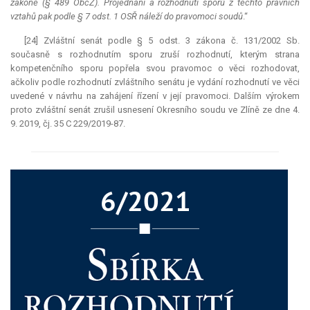
zákoně (§ 489 ObčZ). Projednání a rozhodnutí sporů z těchto právních
vztahů pak podle § 7 odst. 1 OSŘ náleží do pravomoci soudů
.“
[24] Zvláštní senát podle § 5 odst. 3 zákona č. 131/2002 Sb.
současně s rozhodnutím sporu zruší rozhodnutí, kterým strana
kompetenčního sporu popřela svou pravomoc o věci rozhodovat,
ačkoliv podle rozhodnutí zvláštního senátu je vydání rozhodnutí ve věci
uvedené v návrhu na zahájení řízení v její pravomoci. Dalším výrokem
proto zvláštní senát zrušil usnesení Okresního soudu ve Zlíně ze dne 4.
9. 2019, čj. 35 C 229/2019-87.