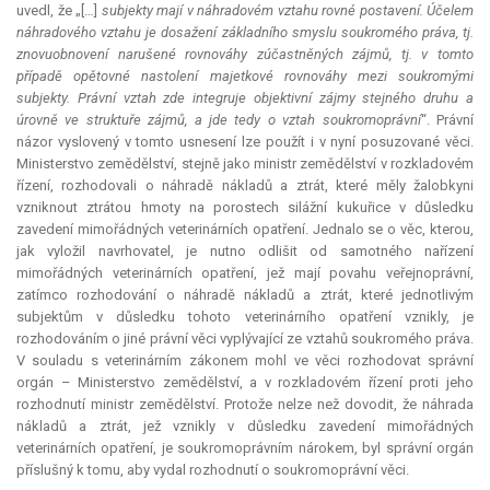
uvedl, že „[…]
subjekty mají v náhradovém vztahu rovné postavení. Účelem
náhradového vztahu je dosažení základního smyslu soukromého práva, tj.
znovuobnovení narušené rovnováhy zúčastněných zájmů, tj. v tomto
případě opětovné nastolení majetkové rovnováhy mezi soukromými
subjekty. Právní vztah zde integruje objektivní zájmy stejného druhu a
úrovně ve struktuře zájmů, a jde tedy o vztah soukromoprávní
“. Právní
názor vyslovený v tomto usnesení lze použít i v nyní posuzované věci.
Ministerstvo zemědělství, stejně jako ministr zemědělství v rozkladovém
řízení, rozhodovali o náhradě nákladů a ztrát, které měly žalobkyni
vzniknout ztrátou hmoty na porostech silážní kukuřice v důsledku
zavedení mimořádných veterinárních opatření. Jednalo se o věc, kterou,
jak vyložil navrhovatel, je nutno odlišit od samotného nařízení
mimořádných veterinárních opatření, jež mají povahu veřejnoprávní,
zatímco rozhodování o náhradě nákladů a ztrát, které jednotlivým
subjektům v důsledku tohoto veterinárního opatření vznikly, je
rozhodováním o jiné právní věci vyplývající ze vztahů soukromého práva.
V souladu s veterinárním zákonem mohl ve věci rozhodovat správní
orgán – Ministerstvo zemědělství, a v rozkladovém řízení proti jeho
rozhodnutí ministr zemědělství. Protože nelze než dovodit, že náhrada
nákladů a ztrát, jež vznikly v důsledku zavedení mimořádných
veterinárních opatření, je soukromoprávním nárokem, byl správní orgán
příslušný k tomu, aby vydal rozhodnutí o soukromoprávní věci.