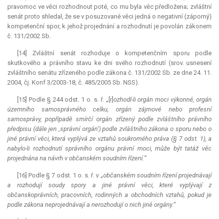
pravomoc ve věci rozhodnout poté, co mu byla věc předložena; zvláštní
senát proto shledal, že se v posuzované věci jedná o negativní (záporný)
kompetenční spor, k jehož projednání a rozhodnutí je povolán zákonem
č. 131/2002 Sb.
[14] Zvláštní senát rozhoduje o kompetenčním sporu podle
skutkového a právního stavu ke dni svého rozhodnutí (srov. usnesení
zvláštního senátu zřízeného podle zákona č. 131/2002 Sb. ze dne 24. 11.
2004, čj. Konf 3/2003-18, č. 485/2005 Sb. NSS).
[15] Podle § 244 odst. 1 o. s. ř. „[r]
ozhodl-li orgán moci výkonné, orgán
územního samosprávného celku, orgán zájmové nebo profesní
samosprávy, popřípadě smírčí orgán zřízený podle zvláštního právního
předpisu (dále jen ‚správní orgán‘) podle zvláštního zákona o sporu nebo o
jiné právní věci, která vyplývá ze vztahů soukromého práva (§ 7 odst. 1), a
nabylo-li rozhodnutí správního orgánu právní moci, může být tatáž věc
projednána na návrh v občanském soudním řízení.
“
[16] Podle § 7 odst. 1 o. s. ř. v „
občanském soudním řízení projednávají
a rozhodují soudy spory a jiné právní věci, které vyplývají z
občanskoprávních, pracovních, rodinných a obchodních vztahů, pokud je
podle zákona neprojednávají a nerozhodují o nich jiné orgány.
“