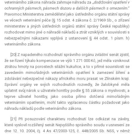
veterinárního zákona náhrada zahrnuje náhradu za „
dodržování opatření v
ochranných pásmech, pásmech dozoru a dalších pásmech s omezením
.“
Pravomoc Ministerstva zemědělství jako ústředního orgánu státní správy
ve věcech veterinární péče (§ 15 odst. 4 zákona č. 2/1969 Sb., o zřízení
ministerstev a jiných ústředních orgánů státní správy České republiky)
rozhodovat mimo jiné o náhradě nákladů a ztrát vzniklých v souvislosti s
nebezpečnými nákazami vyplývá z ustanovení § 44 odst. 1 písm. h)
veterinárního zákona.
[20] Z napadeného rozhodnutí správního orgánu zvláštní senát zjistil,
že se řízení týkalo
kompenzace
ve výši 1 271 000 Kč, jež měla vzniknout
ztrátou hmoty na porostech silážní kukuřice, a to v přímé souvislosti se
zavedením mimořádných veterinárních opatření k zamezení šíření a
zdolávání nebezpečné nákazy afrického moru prasat ve Zlínském kraji.
Správní orgány ve svých rozhodnutích rozvedly, že žalobkyně měla
uplatnit svůj nárok u uživatele honitby podle § 55 zákona o myslivosti, a
teprve uživatel honitby, jako osoba přímo dotčená mimořádným
veterinárním opatřením, mohl takto vyplacenou částku požadovat jako
náhradu nákladů podle veterinárního zákona.
[21] Při posuzování charakteru rozhodnutí lze odkázat na závěry,
které vyslovil rozšířený senát Nejvyššího správního soudu v usnesení ze
dne 12. 10. 2004, čj. 4 As 47/2003-125, č. 448/2005 Sb. NSS, v němž