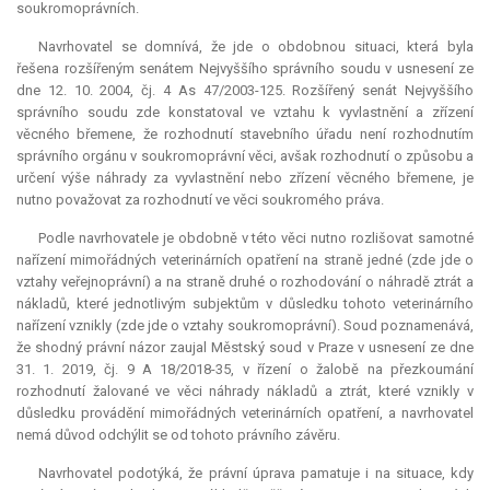
soukromoprávních.
Navrhovatel se domnívá, že jde o obdobnou situaci, která byla
řešena rozšířeným senátem Nejvyššího správního soudu v usnesení ze
dne 12. 10. 2004, čj. 4 As 47/2003-125. Rozšířený senát Nejvyššího
správního soudu zde konstatoval ve vztahu k vyvlastnění a zřízení
věcného břemene, že rozhodnutí stavebního úřadu není rozhodnutím
správního orgánu v soukromoprávní věci, avšak rozhodnutí o způsobu a
určení výše náhrady za vyvlastnění nebo zřízení věcného břemene, je
nutno považovat za rozhodnutí ve věci soukromého práva.
Podle navrhovatele je obdobně v této věci nutno rozlišovat samotné
nařízení mimořádných veterinárních opatření na straně jedné (zde jde o
vztahy veřejnoprávní) a na straně druhé o rozhodování o náhradě ztrát a
nákladů, které jednotlivým subjektům v důsledku tohoto veterinárního
nařízení vznikly (zde jde o vztahy soukromoprávní). Soud poznamenává,
že shodný právní názor zaujal Městský soud v Praze v usnesení ze dne
31. 1. 2019, čj. 9 A 18/2018-35, v řízení o žalobě na přezkoumání
rozhodnutí žalované ve věci náhrady nákladů a ztrát, které vznikly v
důsledku provádění mimořádných veterinárních opatření, a navrhovatel
nemá důvod odchýlit se od tohoto právního závěru.
Navrhovatel podotýká, že právní úprava pamatuje i na situace, kdy