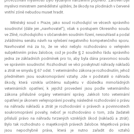
provozování myslivosti bylo vydanými nařízeními popřeno. Zároveň byli
myslivci ministrem zemědělství ujištěni, že škody na plodinách v červené
vnitřní zóně nebudou muset hradit.
Městský soud v Praze, jako soud rozhodující ve věcech správního
soudnictví (dále jen „navrhovatel“), však s postupem Okresního soudu
ve Zlíně, rozhodujícího v občanském soudním řízení, nesouhlasil a podal
zvláštnímu senátu návrh na vyřešení negativního kompetenčního sporu.
Navrhovatel má za to, že ve věci nebylo rozhodováno o veřejném
subjektivním právu žalobce, což je podle § 2 soudního řádu správního
jedna ze základních podmínek pro to, aby byla dána pravomoc soudu
ve správním soudnictví. Rozhodnutí ve věci poskytnutí náhrady nákladů
a ztrát ve smyslu § 67 odst. 1 veterinárního zákona je rozhodnutím, jehož
předmětem jsou soukromoprávní vztahy. Jde v podstatě o náhradu
škody, která vznikla určitému subjektu v důsledku mimořádných
veterinárních opatření, k jejichž provedení jsou podle veterinárního
zákona příslušné orgány veterinární správy. Jakkoli toto veterinární
opatření je úkonem veřejnoprávní povahy, následné rozhodování o právu
na náhradu nákladů a ztrát je rozhodování o právech a povinnostech
soukromoprávní povahy, neboť je rozhodováno o tom, zda žadateli
přísluší právo na náhradu tvrzených vzniklých škod (nákladů a ztrát).
Bylo tak rozhodnuto o majetkových právech žalobce. Majetková práva
jsou nepochybně práva, která je nutno zařadit do vztahů