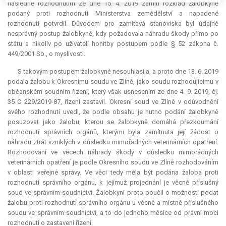
následně rozhodnutím ze dne 15. 4. 2019 zamítl rozklad žalobkyně
podaný proti rozhodnutí Ministerstva zemědělství a napadené
rozhodnutí potvrdil. Důvodem pro zamítavá stanoviska byl údajně
nesprávný postup žalobkyně, kdy požadovala náhradu škody přímo po
státu a nikoliv po uživateli honitby postupem podle § 52 zákona č.
449/2001 Sb., o myslivosti.
S takovým postupem žalobkyně nesouhlasila, a proto dne 13. 6. 2019
podala žalobu k Okresnímu soudu ve Zlíně, jako soudu rozhodujícímu v
občanském soudním řízení, který však usnesením ze dne 4. 9. 2019, čj.
35 C 229/2019-87, řízení zastavil. Okresní soud ve Zlíně v odůvodnění
svého rozhodnutí uvedl, že podle obsahu je nutno podání žalobkyně
posuzovat jako žalobu, kterou se žalobkyně domáhá přezkoumání
rozhodnutí správních orgánů, kterými byla zamítnuta její žádost o
náhradu ztrát vzniklých v důsledku mimořádných veterinárních opatření.
Rozhodování ve věcech náhrady škody v důsledku mimořádných
veterinárních opatření je podle Okresního soudu ve Zlíně rozhodováním
v oblasti veřejné správy. Ve věci tedy měla být podána žaloba proti
rozhodnutí správního orgánu, k jejímuž projednání je věcně příslušný
soud ve správním soudnictví. Žalobkyni proto poučil o možnosti podat
žalobu proti rozhodnutí správního orgánu u věcně a místně příslušného
soudu ve správním soudnictví, a to do jednoho měsíce od právní moci
rozhodnutí o zastavení řízení.