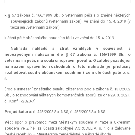
k § 67 zákona č. 166/1999 Sb., o veterinární péči a o změně některých
souvisejících zákonů (veterinární zákon), ve znění do 15. 4. 2019 (v
textu jen „veterinární zákon“)
k části páté občanského soudního řádu ve znění do 15. 4. 2019
Náhrada nákladů a ztrát vzniklých v souvislosti s
nebezpečnými nákazami dle § 67 zákona č. 166/1999 Sb., o
veterinární péči, má soukromoprávní povahu. O žalobě požadující
nahrazení správního rozhodnutí o této náhradě je příslušný
rozhodovat soud v občanském soudním řízení dle části páté o. s.
ř.
(Podle usnesení zvláštního senátu zřízeného podle zákona č. 131/2002
Sb., o rozhodování některých kompetenčních sporů, ze dne 29. 3. 2021,
čj. Konf 1/2020-7)
Prejudikatura:
č. 448/2005 Sb. NSS, č. 485/2005 Sb. NSS.
Věc:
spor o pravomoc mezi Městským soudem v Praze a Okresním
soudem ve Zlíně, za účasti žalobkyně AGRODELTA, s. r. o a žalované
České republiky – Ministerstva zemědělství, o náhradě škody.