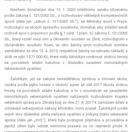
Návrhem doručeným dne 15. 1. 2020 zvláštnímu senátu zřízenému
podle zákona č. 131/2002 Sb., o rozhodování některých kompetenčních
sporů (dále jen „zákon č. 131/2002 Sb.“), se Městský soud v Praze,
rozhodující ve věcech správního soudnictví, domáhal, aby zvláštní senát
rozhodl spor o pravomoc podle § 1 odst. 1 písm. b) zákona č. 131/2002
Sb., který vznikl mezi ním a Okresním soudem ve Zlíně, rozhodujícím v
občanském soudním řízení, ve věci žaloby proti rozhodnutí ministra
zemědělství ze dne 15. 4. 2019, respektive žaloby na náhradu nákladů a
ztrát ve výši 1 271 000 Kč, které měly žalobkyni vzniknout ztrátou hmoty
na porostech silážní kukuřice v důsledku zavedení mimořádných
veterinárních opatření.
Žalobkyni, jež se zabývá zemědělskou výrobou a chovem skotu,
vznikla podle jejího tvrzení v období srpen až září 2017 škoda ztrátou
hmoty na porostech silážní kukuřice, a to v souvislosti se zavedením
mimořádných veterinárních opatření nařízených rozhodnutím Krajské
veterinární správy pro Zlínský kraj ze dne 27. 6. 2017 k zamezení šíření a
zdolávání nebezpečné nákazy afrického moru prasat. Žalobkyně podle
svých slov důsledně plnila nařízená opatření a pokyny Státní veterinární
správy (dále jen „SVS“), která byla postupně přijímána a prováděna a
jejichž cílem bylo udržet nemocná prasata na co nejmenší ploše. K
vymezení zamořené plochy došlo nařízením SVS a v této ploše byla dále