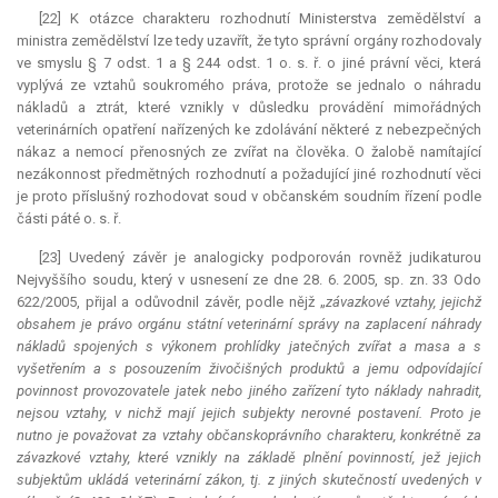
[22] K otázce charakteru rozhodnutí Ministerstva zemědělství a
ministra zemědělství lze tedy uzavřít, že tyto správní orgány rozhodovaly
ve smyslu § 7 odst. 1 a § 244 odst. 1 o. s. ř. o jiné právní věci, která
vyplývá ze vztahů soukromého práva, protože se jednalo o náhradu
nákladů a ztrát, které vznikly v důsledku provádění mimořádných
veterinárních opatření nařízených ke zdolávání některé z nebezpečných
nákaz a nemocí přenosných ze zvířat na člověka. O žalobě namítající
nezákonnost předmětných rozhodnutí a požadující jiné rozhodnutí věci
je proto příslušný rozhodovat soud v občanském soudním řízení podle
části páté o. s. ř.
[23] Uvedený závěr je analogicky podporován rovněž judikaturou
Nejvyššího soudu, který v usnesení ze dne 28. 6. 2005, sp. zn. 33 Odo
622/2005, přijal a odůvodnil závěr, podle nějž „
závazkové vztahy, jejichž
obsahem je právo orgánu státní veterinární správy na zaplacení náhrady
nákladů spojených s výkonem prohlídky jatečných zvířat a masa a s
vyšetřením a s posouzením živočišných produktů a jemu odpovídající
povinnost provozovatele jatek nebo jiného zařízení tyto náklady nahradit,
nejsou vztahy, v nichž mají jejich subjekty nerovné postavení. Proto je
nutno je považovat za vztahy občanskoprávního charakteru, konkrétně za
závazkové vztahy, které vznikly na základě plnění povinností, jež jejich
subjektům ukládá veterinární zákon, tj. z jiných skutečností uvedených v