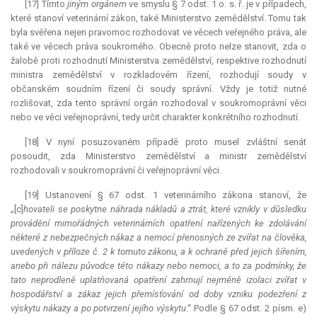
[17] Tímto
jiným orgánem
ve smyslu § 7 odst. 1 o. s. ř. je v případech,
které stanoví veterinární zákon, také Ministerstvo zemědělství. Tomu tak
byla svěřena nejen pravomoc rozhodovat ve věcech veřejného práva, ale
také ve věcech práva soukromého. Obecně proto nelze stanovit, zda o
žalobě proti rozhodnutí Ministerstva zemědělství, respektive rozhodnutí
ministra zemědělství v rozkladovém řízení, rozhodují soudy v
občanském soudním řízení či soudy správní. Vždy je totiž nutné
rozlišovat, zda tento správní orgán rozhodoval v soukromoprávní věci
nebo ve věci veřejnoprávní, tedy určit charakter konkrétního rozhodnutí.
[18] V nyní posuzovaném případě proto musel zvláštní senát
posoudit, zda Ministerstvo zemědělství a ministr zemědělství
rozhodovali v soukromoprávní či veřejnoprávní věci.
[19] Ustanovení § 67 odst. 1 veterinárního zákona stanoví, že
„[c]
hovateli se poskytne náhrada nákladů a ztrát, které vznikly v důsledku
provádění mimořádných veterinárních opatření nařízených ke zdolávání
některé z nebezpečných nákaz a nemocí přenosných ze zvířat na člověka,
uvedených v příloze č. 2 k tomuto zákonu, a k ochraně před jejich šířením,
anebo při nálezu původce této nákazy nebo nemoci, a to za podmínky, že
tato neprodleně uplatňovaná opatření zahrnují nejméně izolaci zvířat v
hospodářství a zákaz jejich přemísťování od doby vzniku podezření z
výskytu nákazy a po potvrzení jejího výskytu
.“ Podle § 67 odst. 2 písm. e)