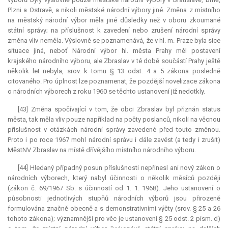
Plzni a Ostravě, a nikoli městské národní výbory jiné. Změna z místního
na městský národní výbor měla jiné důsledky než v oboru zkoumané
státní správy; na příslušnost k zavedení nebo zrušení národní správy
změna vliv neměla. Výslovně se poznamenává, že v hl. m. Praze byla sice
situace jiná, neboť Národní výbor hl. města Prahy měl postavení
krajského národního výboru, ale Zbraslav v té době součástí Prahy ještě
několik let nebyla, srov. k tomu § 13 odst. 4 a 5 zákona posledně
citovaného. Pro úplnost lze poznamenat, že pozdější novelizace zákona
o národních výborech z roku 1960 se těchto ustanovení již nedotkly.
[43] Změna spočívající v tom, že obci Zbraslav byl přiznán
status
města, tak měla vliv pouze například na počty poslanců, nikoli na věcnou
příslušnost v otázkách národní správy zavedené před touto změnou.
Proto i po roce 1967 mohl národní správu i dále zavést (a tedy i zrušit)
MěstNV Zbraslav na místě dřívějšího místního národního výboru.
[44] Hledaný případný posun příslušnosti nepřinesl ani nový zákon o
národních výborech, který nabyl účinnosti o několik měsíců později
(zákon č. 69/1967 Sb. s účinností od 1. 1. 1968). Jeho ustanovení o
působnosti jednotlivých stupňů národních výborů jsou přirozeně
formulována značně obecně a s demonstrativními výčty (srov. § 25 a 26
tohoto zákona); významnější pro věc je ustanovení § 25 odst. 2 písm. d)