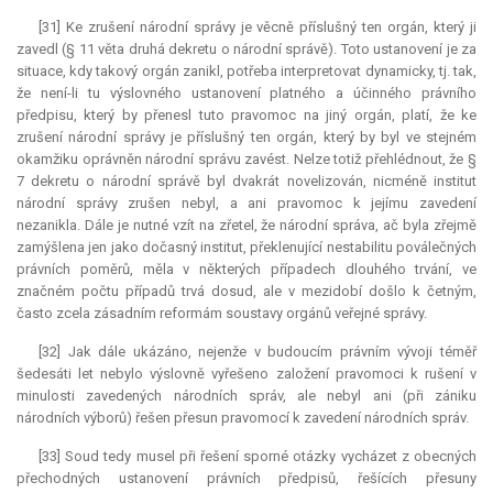
[31] Ke zrušení národní správy je věcně příslušný ten orgán, který ji
zavedl (§ 11 věta druhá dekretu o národní správě). Toto ustanovení je za
situace, kdy takový orgán zanikl, potřeba interpretovat dynamicky, tj. tak,
že není-li tu výslovného ustanovení platného a účinného právního
předpisu, který by přenesl tuto pravomoc na jiný orgán, platí, že ke
zrušení národní správy je příslušný ten orgán, který by byl ve stejném
okamžiku oprávněn národní správu zavést. Nelze totiž přehlédnout, že §
7 dekretu o národní správě byl dvakrát novelizován, nicméně institut
národní správy zrušen nebyl, a ani pravomoc k jejímu zavedení
nezanikla. Dále je nutné vzít na zřetel, že národní správa, ač byla zřejmě
zamýšlena jen jako dočasný institut, překlenující nestabilitu poválečných
právních poměrů, měla v některých případech dlouhého trvání, ve
značném počtu případů trvá dosud, ale v mezidobí došlo k četným,
často zcela zásadním reformám soustavy orgánů veřejné správy.
[32] Jak dále ukázáno, nejenže v budoucím právním vývoji téměř
šedesáti let nebylo výslovně vyřešeno založení pravomoci k rušení v
minulosti zavedených národních správ, ale nebyl ani (při zániku
národních výborů) řešen přesun pravomocí k zavedení národních správ.
[33] Soud tedy musel při řešení sporné otázky vycházet z obecných
přechodných ustanovení právních předpisů, řešících přesuny