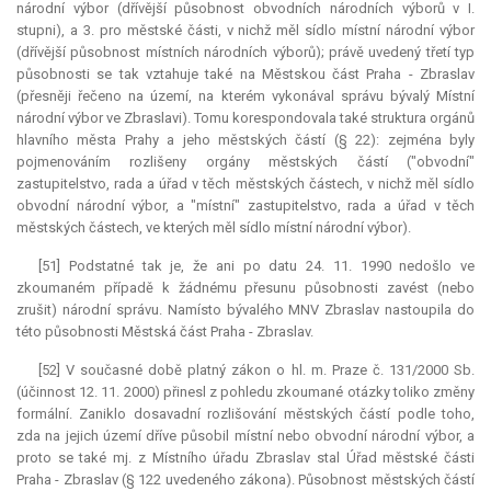
národní výbor (dřívější působnost obvodních národních výborů v I.
stupni), a 3. pro městské části, v nichž měl sídlo místní národní výbor
(dřívější působnost místních národních výborů); právě uvedený třetí typ
působnosti se tak vztahuje také na Městskou část Praha - Zbraslav
(přesněji řečeno na území, na kterém vykonával správu bývalý Místní
národní výbor ve Zbraslavi). Tomu korespondovala také struktura orgánů
hlavního města Prahy a jeho městských částí (§ 22): zejména byly
pojmenováním rozlišeny orgány městských částí ("obvodní"
zastupitelstvo, rada a úřad v těch městských částech, v nichž měl sídlo
obvodní národní výbor, a "místní" zastupitelstvo, rada a úřad v těch
městských částech, ve kterých měl sídlo místní národní výbor).
[51] Podstatné tak je, že ani po datu 24. 11. 1990 nedošlo ve
zkoumaném případě k žádnému přesunu působnosti zavést (nebo
zrušit) národní správu. Namísto bývalého MNV Zbraslav nastoupila do
této působnosti Městská část Praha - Zbraslav.
[52] V současné době platný zákon o hl. m. Praze č. 131/2000 Sb.
(účinnost 12. 11. 2000) přinesl z pohledu zkoumané otázky toliko změny
formální. Zaniklo dosavadní rozlišování městských částí podle toho,
zda na jejich území dříve působil místní nebo obvodní národní výbor, a
proto se také mj. z Místního úřadu Zbraslav stal Úřad městské části
Praha - Zbraslav (§ 122 uvedeného zákona). Působnost městských částí