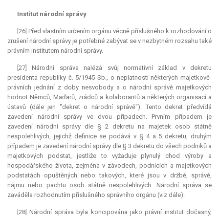
Institut národní správy
[26] Před vlastním určením orgánu věcně příslušného k rozhodování o
zrušení národní správy je potřebné zabývat se v nezbytném rozsahu také
právním institutem národní správy.
[27] Národní správa nalézá svůj normativní základ v dekretu
presidenta republiky č. 5/1945 Sb., o neplatnosti některých majetkově-
právních jednání z doby nesvobody a o národní správě majetkových
hodnot Němců, Maďarů, zrádců a kolaborantů a některých organisací a
ústavů (dále jen "dekret o národní správě"). Tento dekret předvídá
zavedení národní správy ve dvou případech. Prvním případem je
zavedení národní správy dle § 2 dekretu na majetek osob státně
nespolehlivých, jejichž definice se podává v § 4 a 5 dekretu, druhým
případem je zavedení národní správy dle § 3 dekretu do všech podniků a
majetkových podstat, jestliže to vyžaduje plynulý chod výroby a
hospodářského života, zejména v závodech, podnicích a majetkových
podstatách opuštěných nebo takových, které jsou v držbě, správě,
nájmu nebo pachtu osob státně nespolehlivých. Národní správa se
zaváděla rozhodnutím příslušného správního orgánu (viz dále).
[28] Národní správa byla koncipována jako právní institut dočasný,