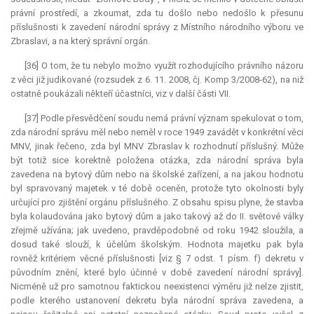
právní prostředí, a zkoumat, zda tu došlo nebo nedošlo k přesunu
příslušnosti k zavedení národní správy z Místního národního výboru ve
Zbraslavi, a na který správní orgán.
[36] O tom, že tu nebylo možno využít rozhodujícího právního názoru
z věci již judikované (rozsudek z 6. 11. 2008, čj. Komp 3/2008-62), na niž
ostatně poukázali někteří účastníci, viz v další části VII.
[37] Podle přesvědčení soudu nemá právní význam spekulovat o tom,
zda národní správu měl nebo neměl v roce 1949 zavádět v konkrétní věci
MNV, jinak řečeno, zda byl MNV Zbraslav k rozhodnutí příslušný. Může
být totiž sice korektně položena otázka, zda národní správa byla
zavedena na bytový dům nebo na školské zařízení, a na jakou hodnotu
byl spravovaný majetek v té době oceněn, protože tyto okolnosti byly
určující pro zjištění orgánu příslušného. Z obsahu spisu plyne, že stavba
byla kolaudována jako bytový dům a jako takový až do II. světové války
zřejmě užívána; jak uvedeno, pravděpodobně od roku 1942 sloužila, a
dosud také slouží, k účelům školským. Hodnota majetku pak byla
rovněž kritériem věcné příslušnosti [viz § 7 odst. 1 písm. f) dekretu v
původním znění, které bylo účinné v době zavedení národní správy].
Nicméně už pro samotnou faktickou neexistenci výměru již nelze zjistit,
podle kterého ustanovení dekretu byla národní správa zavedena, a