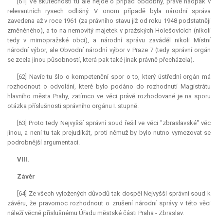
[61] Ve skutečnosti tu ale nejde o případ obdobný, právě naopak v
relevantních rysech odlišný. V onom případě byla národní správa
zavedena až v roce 1961 (za právního stavu již od roku 1948 podstatněji
změněného), a to na nemovitý majetek v pražských Holešovicích (nikoli
tedy v mimopražské obci), a národní správu zaváděl nikoli Místní
národní výbor, ale Obvodní národní výbor v Praze 7 (tedy správní orgán
se zcela jinou působností, která pak také jinak právně přecházela).
[62] Navíc tu šlo o kompetenční spor o to, který ústřední orgán má
rozhodnout o odvolání, které bylo podáno do rozhodnutí Magistrátu
hlavního města Prahy, zatímco ve věci právě rozhodované je na sporu
otázka příslušnosti správního orgánu I. stupně.
[63] Proto tedy Nejvyšší správní soud řešil ve věci "zbraslavské" věc
jinou, a není tu tak prejudikát, proti němuž by bylo nutno vymezovat se
podrobnější argumentací.
VIII.
Závěr
[64] Ze všech vyložených důvodů tak dospěl Nejvyšší správní soud k
závěru, že pravomoc rozhodnout o zrušení národní správy v této věci
náleží věcně příslušnému Úřadu městské části Praha - Zbraslav.