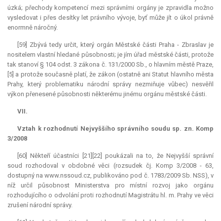
úzká; přechody kompetencí mezi správními orgány je zpravidla možno
vysledovat i přes desítky let právního vývoje, byť může jít o úkol právně
enormně náročný.
[59] Zbývá tedy určit, který orgán Městské části Praha - Zbraslav je
nositelem vlastní hledané působnosti; je jím úřad městské části, protože
tak stanoví § 104 odst. 3 zákona č. 131/2000 Sb., o hlavním městě Praze,
[5] a protože současně platí, že zákon (ostatně ani Statut hlavního města
Prahy, který problematiku národní správy nezmiňuje vůbec) nesvěřil
výkon přenesené působnosti některému jinému orgánu městské části.
VII.
Vztah k rozhodnutí Nejvyššího správního soudu sp. zn. Komp
3/2008
[60] Někteří účastníci [21][22] poukázali na to, že Nejvyšší správní
soud rozhodoval v obdobné věci (rozsudek čj. Komp 3/2008 - 63,
dostupný na www.nssoud.cz, publikováno pod č. 1783/2009 Sb. NSS), v
níž určil působnost Ministerstva pro místní rozvoj jako orgánu
rozhodujícího o odvolání proti rozhodnutí Magistrátu hl. m. Prahy ve věci
zrušení národní správy.