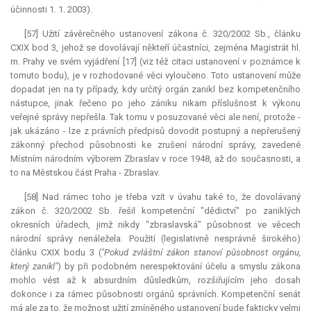
účinnosti 1. 1. 2003).
[57] Užití závěrečného ustanovení zákona č. 320/2002 Sb., článku
CXIX bod 3, jehož se dovolávají někteří účastníci, zejména Magistrát hl.
m. Prahy ve svém vyjádření [17] (viz též citaci ustanovení v poznámce k
tomuto bodu), je v rozhodované věci vyloučeno. Toto ustanovení může
dopadat jen na ty případy, kdy určitý orgán zanikl bez kompetenčního
nástupce, jinak řečeno po jeho zániku nikam příslušnost k výkonu
veřejné správy nepřešla. Tak tomu v posuzované věci ale není, protože -
jak ukázáno - lze z právních předpisů dovodit postupný a nepřerušený
zákonný přechod působnosti ke zrušení národní správy, zavedené
Místním národním výborem Zbraslav v roce 1948, až do současnosti, a
to na Městskou část Praha - Zbraslav.
[58] Nad rámec toho je třeba vzít v úvahu také to, že dovolávaný
zákon č. 320/2002 Sb. řešil kompetenční "dědictví" po zaniklých
okresních úřadech, jimž nikdy "zbraslavská" působnost ve věcech
národní správy nenáležela. Použití (legislativně nesprávně širokého)
článku CXIX bodu 3 (
"Pokud zvláštní zákon stanoví působnost orgánu,
který zanikl"
) by při podobném nerespektování účelu a smyslu zákona
mohlo vést až k absurdním důsledkům, rozšiřujícím jeho dosah
dokonce i za rámec působnosti orgánů správních. Kompetenční senát
má ale za to, že možnost užití zmíněného ustanovení bude fakticky velmi