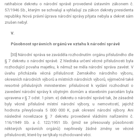
ratihabice
dekretu o národní správě provedené ústavním zákonem č.
57/1946 Sb., kterým se schvalují a vyhlašují za zákon dekrety presidenta
republiky. Nová právní úprava národní správy přijata nebyla a dekret sám
zrušen nebyl.
V.
Působnost správních orgánů ve vztahu k národní správě
[30] Národní správa se zaváděla rozhodnutím orgánu příslušného dle
§ 7 dekretu o národní správě. Z hlediska určení věcné příslušnosti byla
rozhodující povaha majetku, k němuž se měla národní správa zavést. V
úvahu přicházela věcná příslušnost Zemského národního výboru,
okresních národních výborů a místních národních výborů, výjimečně také
resortně příslušných ministerstev: příslušnost k vydání rozhodnutí o
zavedení národní správy k obytným domům a stavebním parcelám byla
upravena v § 7 odst. 1 písm. e) dekretu o národní správě tak, že zásadně
byly věcně příslušné místní národní výbory, u nemovitostí, jejichž
hodnota převyšovala 5 000 000 K, pak okresní národní výbory. Ani
následné novelizace § 7 dekretu provedené vládními nařízeními č.
116/1949 Sb. a č. 122/1951 Sb. (jimiž se přesouvaly působnosti
některých správních orgánů) nepřinesly žádné změny ve věcné
příslušnosti, které by se týkaly rozhodované věci.