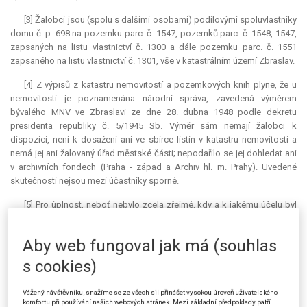
[3] Žalobci jsou (spolu s dalšími osobami) podílovými spoluvlastníky
domu č. p. 698 na pozemku parc. č. 1547, pozemků parc. č. 1548, 1547,
zapsaných na listu vlastnictví č. 1300 a dále pozemku parc. č. 1551
zapsaného na listu vlastnictví č. 1301, vše v katastrálním území Zbraslav.
[4] Z výpisů z katastru nemovitostí a pozemkových knih plyne, že u
nemovitostí je poznamenána národní správa, zavedená výměrem
bývalého MNV ve Zbraslavi ze dne 28. dubna 1948 podle dekretu
presidenta republiky č. 5/1945 Sb. Výměr sám nemají žalobci k
dispozici, není k dosažení ani ve sbírce listin v katastru nemovitostí a
nemá jej ani žalovaný úřad městské části; nepodařilo se jej dohledat ani
v archivních fondech (Praha - západ a Archiv hl. m. Prahy). Uvedené
skutečnosti nejsou mezi účastníky sporné.
[5] Pro úplnost, neboť nebylo zcela zřejmé, kdy a k jakému účelu byl
dům vystavěn a jakým účelům slouží nyní, soud vyžádal také spis
příslušného stavebního úřadu. Vyplývá z něj (a z dokumentace, kterou
Aby web fungoval jak má (souhlas
předložil advokát navrhovatelů) především, že dům byl vystavěn, resp.
dokončen, v roce 1911, kdy bylo tehdejšímu vlastníku dáno povolení k
s cookies)
užívání. Podle technické stavební dokumentace i ostatních dokladů ve
spise šlo o obytný dům, rodinnou vilu. V období II. světové války v
Vážený návštěvníku, snažíme se ze všech sil přinášet vysokou úroveň uživatelského
důsledku arizačních opatření (pravděpodobně jejich druhé vlny po
komfortu při používání našich webových stránek. Mezi základní předpoklady patří