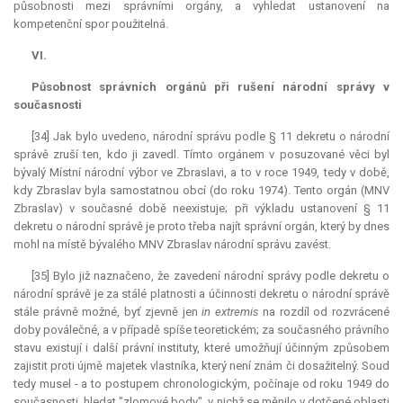
působnosti mezi správními orgány, a vyhledat ustanovení na
kompetenční spor použitelná.
VI.
Působnost správních orgánů při rušení národní správy v
současnosti
[34] Jak bylo uvedeno, národní správu podle § 11 dekretu o národní
správě zruší ten, kdo ji zavedl. Tímto orgánem v posuzované věci byl
bývalý Místní národní výbor ve Zbraslavi, a to v roce 1949, tedy v době,
kdy Zbraslav byla samostatnou obcí (do roku 1974). Tento orgán (MNV
Zbraslav) v současné době neexistuje; při výkladu ustanovení § 11
dekretu o národní správě je proto třeba najít správní orgán, který by dnes
mohl na místě bývalého MNV Zbraslav národní správu zavést.
[35] Bylo již naznačeno, že zavedení národní správy podle dekretu o
národní správě je za stálé platnosti a účinnosti dekretu o národní správě
stále právně možné, byť zjevně jen
in extremis
na rozdíl od rozvrácené
doby poválečné, a v případě spíše teoretickém; za současného právního
stavu existují i další právní instituty, které umožňují účinným způsobem
zajistit proti újmě majetek vlastníka, který není znám či dosažitelný. Soud
tedy musel - a to postupem chronologickým, počínaje od roku 1949 do
současnosti, hledat "zlomové body", v nichž se měnilo v dotčené oblasti