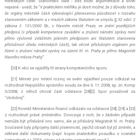
městských částí. Stanovisko dále - bez bližší argumentace a dosti
nejasně - uvádí, že "
V praktickém měřítku je dosti možné, že z důvodu toho,
že orgány městské části vykonávající přenesenou působnost v rozsahu
stanoveném zákonem a v mezích zákona Statutem ve smyslu § 32 odst. 2
zákona č. 131/2000 Sb., o hlavním městě Praze, ve znění pozdějších
předpisů (v případě
kompetence
zavádění a zrušení národní správy není
přímo výslovně zvláštním právním předpisem ani Statutem stanovena
příslušnost úřadu městských částí), tak věcně příslušným orgánem pro
řízení o zrušení národní správy na území hl. m. Prahy je přímo Magistrát
hlavního města Prahy
".
[20] K věci se vyjádřily tři strany kompetenčního sporu:
[21] Ministr pro místní rozvoj ve svém vyjádření pouze odkázal na
rozhodnutí Nejvyššího správního soudu ze dne 6. 11. 2008, sp. zn. Komp
3/2008, z něhož citoval část odstavce [28][2]. Spor považoval za
"obdobný".
[22] Rovněž Ministerstvo financí odkázalo na odstavce [28], [29] a [33]
z rozhodnutí právě zmíněného. Dovozuje z nich, že v žádném případě
nemůže být příslušné ono samo, ale je příslušný Magistrát hl. m. Prahy.
Současně byly připojeny další písemnosti, jejichž obsah byl již zmíněn, a
některé další dokumenty (např. kopie znaleckého posudku o ocenění
nemovitosti z r. 2004, výpisy z katastru nemovitostí apod.).