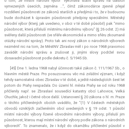
o tom, že místní národní výbor "vykonává státní správu na dalších
vymezených úsecích, zejména …", čímž zákonodárce zjevně přejal
rozdělení působnosti ze zákonů starších a předjímá i to, že v budoucnu
bude docházet k úpravám působnosti předpisy speciálními. Městský
národní výbor (který, jak uvedeno, v obci v té době působil) pak "mimo
působnost, která přísluší místnímu národnímu výboru" (§ 26 odst. 2) má
svěřeny další působnosti (ve sféře ekonomické a mimo sféru zkoumané
otázky národní správy). Proto tak ani nový zákon o národních výborech
nezměnil nic na tom, že MěstNV Zbraslav měl i po roce 1968 pravomoc
zavádět národní správu a zrušovat ji, jinými slovy podržel svou
dosavadní působnost podle dekretu č. 5/1945 Sb.
[45] Dne 1. ledna 1968 nabyl účinnosti také zákon č. 111/1967 Sb., o
hlavním městě Praze. Pro posuzovanou věc má zvláštní význam, i když
tehdy samostatná obec Zbraslav v té době, a ještě následujících šest let
potom do Prahy nespadala. Do území hl. města Prahy se od roku 1968
přičlenily např. se Zbraslaví sousedící katastry obcí Lahovice, Velká
Chuchle, jakož i četné obce další. Ustanovení § 20 zákona o hl. m. Praze
o těchto přičleněných obcích uvádělo, že "(1) V částech městských
obvodů vzniklých začleněním obcí uvedených v § 19 odst. 1 působí
místní národní výbory řízené obvodními národními výbory; přísluší jim
působnost, kterou mají místní národní výbory podle zákona o národních
výborech". To znamenalo, že i když do okamžiku přičlenění působil v