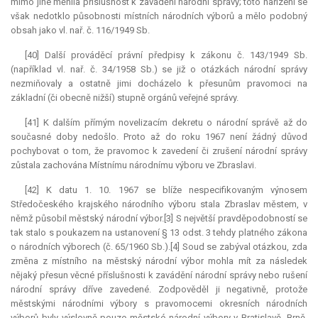
mimo jiné měnila příslušnost k zavádění národní správy; toto nařízení se
však nedotklo působnosti místních národních výborů a mělo podobný
obsah jako vl. nař. č. 116/1949 Sb.
[40] Další prováděcí právní předpisy k zákonu č. 143/1949 Sb.
(například vl. nař. č. 34/1958 Sb.) se již o otázkách národní správy
nezmiňovaly a ostatně jimi docházelo k přesunům pravomoci na
základní (či obecně nižší) stupně orgánů veřejné správy.
[41] K dalším přímým novelizacím dekretu o národní správě až do
současné doby nedošlo. Proto až do roku 1967 není žádný důvod
pochybovat o tom, že pravomoc k zavedení či zrušení národní správy
zůstala zachována Místnímu národnímu výboru ve Zbraslavi.
[42] K datu 1. 10. 1967 se blíže nespecifikovaným výnosem
Středočeského krajského národního výboru stala Zbraslav městem, v
němž působil městský národní výbor.[3] S největší pravděpodobností se
tak stalo s poukazem na ustanovení § 13 odst. 3 tehdy platného zákona
o národních výborech (č. 65/1960 Sb.).[4] Soud se zabýval otázkou, zda
změna z místního na městský národní výbor mohla mít za následek
nějaký přesun věcné příslušnosti k zavádění národní správy nebo rušení
národní správy dříve zavedené. Zodpověděl ji negativně, protože
městskými národními výbory s pravomocemi okresních národních
výborů byly výslovně pouze městské národní výbory v Bratislavě, Brně,