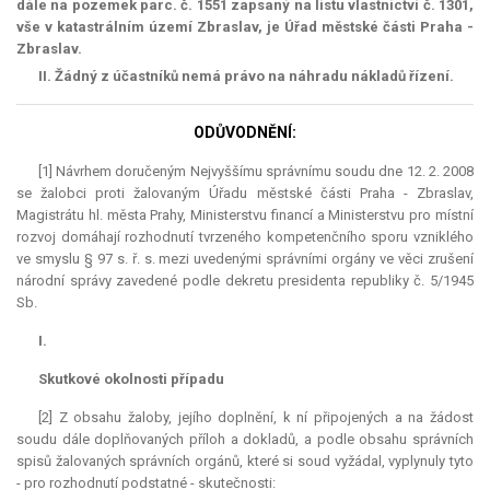
dále na pozemek parc. č. 1551 zapsaný na listu vlastnictví č. 1301,
vše v katastrálním území Zbraslav,
je
Úřad městské části Praha -
Zbraslav.
II.
Žádný z účastníků
nemá
právo na náhradu nákladů řízení.
ODŮVODNĚNÍ:
[1] Návrhem doručeným Nejvyššímu správnímu soudu dne 12. 2. 2008
se žalobci proti žalovaným Úřadu městské části Praha - Zbraslav,
Magistrátu hl. města Prahy, Ministerstvu financí a Ministerstvu pro místní
rozvoj domáhají rozhodnutí tvrzeného kompetenčního sporu vzniklého
ve smyslu § 97 s. ř. s. mezi uvedenými správními orgány ve věci zrušení
národní správy zavedené podle dekretu presidenta republiky č. 5/1945
Sb.
I.
Skutkové okolnosti případu
[2] Z obsahu žaloby, jejího doplnění, k ní připojených a na žádost
soudu dále doplňovaných příloh a dokladů, a podle obsahu správních
spisů žalovaných správních orgánů, které si soud vyžádal, vyplynuly tyto
- pro rozhodnutí podstatné - skutečnosti: