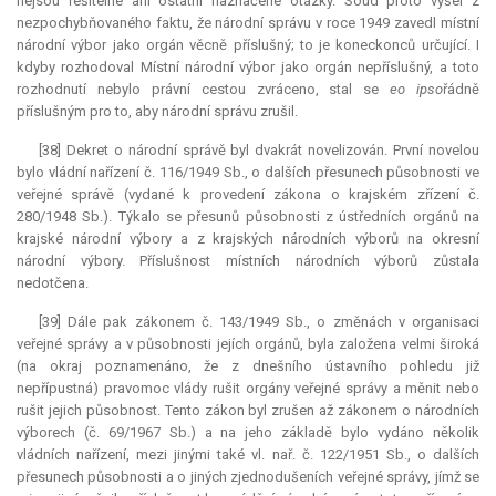
nejsou řešitelné ani ostatní naznačené otázky. Soud proto vyšel z
nezpochybňovaného faktu, že národní správu v roce 1949 zavedl místní
národní výbor jako orgán věcně příslušný; to je koneckonců určující. I
kdyby rozhodoval Místní národní výbor jako orgán nepříslušný, a toto
rozhodnutí nebylo právní cestou zvráceno, stal se
eo ipso
řádně
příslušným pro to, aby národní správu zrušil.
[38] Dekret o národní správě byl dvakrát novelizován. První novelou
bylo vládní nařízení č. 116/1949 Sb., o dalších přesunech působnosti ve
veřejné správě (vydané k provedení zákona o krajském zřízení č.
280/1948 Sb.). Týkalo se přesunů působnosti z ústředních orgánů na
krajské národní výbory a z krajských národních výborů na okresní
národní výbory. Příslušnost místních národních výborů zůstala
nedotčena.
[39] Dále pak zákonem č. 143/1949 Sb., o změnách v organisaci
veřejné správy a v působnosti jejích orgánů, byla založena velmi široká
(na okraj poznamenáno, že z dnešního ústavního pohledu již
nepřípustná) pravomoc vlády rušit orgány veřejné správy a měnit nebo
rušit jejich působnost. Tento zákon byl zrušen až zákonem o národních
výborech (č. 69/1967 Sb.) a na jeho základě bylo vydáno několik
vládních nařízení, mezi jinými také vl. nař. č. 122/1951 Sb., o dalších
přesunech působnosti a o jiných zjednodušeních veřejné správy, jímž se