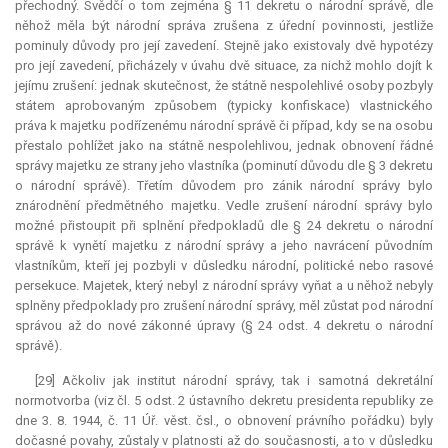
přechodný. Svědčí o tom zejména § 11 dekretu o národní správě, dle
něhož měla být národní správa zrušena z úřední povinnosti, jestliže
pominuly důvody pro její zavedení. Stejně jako existovaly dvě hypotézy
pro její zavedení, přicházely v úvahu dvě situace, za nichž mohlo dojít k
jejímu zrušení: jednak skutečnost, že státně nespolehlivé osoby pozbyly
státem aprobovaným způsobem (typicky konfiskace) vlastnického
práva k majetku podřízenému národní správě či případ, kdy se na osobu
přestalo pohlížet jako na státně nespolehlivou, jednak obnovení řádné
správy majetku ze strany jeho vlastníka (pominutí důvodu dle § 3 dekretu
o národní správě). Třetím důvodem pro zánik národní správy bylo
znárodnění předmětného majetku. Vedle zrušení národní správy bylo
možné přistoupit při splnění předpokladů dle § 24 dekretu o národní
správě k vynětí majetku z národní správy a jeho navrácení původním
vlastníkům, kteří jej pozbyli v důsledku národní, politické nebo rasové
persekuce. Majetek, který nebyl z národní správy vyňat a u něhož nebyly
splněny předpoklady pro zrušení národní správy, měl zůstat pod národní
správou až do nové zákonné úpravy (§ 24 odst. 4 dekretu o národní
správě).
[29] Ačkoliv jak institut národní správy, tak i samotná dekretální
normotvorba (viz čl. 5 odst. 2 ústavního dekretu presidenta republiky ze
dne 3. 8. 1944, č. 11 Úř. věst. čsl., o obnovení právního pořádku) byly
dočasné povahy, zůstaly v platnosti až do současnosti, a to v důsledku