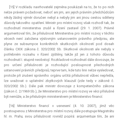
[15] V rozkladu navrhovatelé zejména poukázali na to, že to po nich
nelze právem požadovat, neboť ani jim, ani jejich právním předchůdcům
nikdy žádný výměr doručen nebyl a nebyly jim ani jinou cestou sděleny
důvody takového opatření. Ministr pro místní rozvoj však rozhodl tak, že
rozhodnutí ministerstva zrušil a řízení zastavil (29. 1. 2007). Právně
argumentoval tím, že příslušnost Ministerstva pro místní rozvoj v těchto
věcech není založena výslovným ustanovením právního předpisu, ale
plyne ze
subsumpce
konkrétních skutkových okolností pod dosah
článku CXIX zákona č. 320/2002 Sb. Skutkové okolnosti ale nebyly v
potřebném rozsahu v řízení zjištěny, takže již jen z tohoto důvodu
rozhodnutí I. stupně neobstojí. Rozkladové rozhodnutí dále dovozuje, že
pro určení příslušnosti je rozhodující posloupnost přechodných
ustanovení právních předpisů; teprve tam, kde tuto linii nelze vysledovat,
protože při zrušení správního orgánu určitá příslušnost vůbec nepřešla,
lze uvažovat o uplatnění zbytkových klauzulí (zde tedy v zákoně č.
320/2002 Sb.). Dále pak ministr dovozuje z kompetenčního zákona
(zákon č. 2/1969 Sb.), že Ministerstvo pro místní rozvoj ve věci příslušné
být nemůže, a že příslušným ministerstvem je Ministerstvo financí.
[16] Ministerstvo financí v usnesení (4. 10. 2007), jímž věc
postoupenou z Ministerstva pro místní rozvoj dále postupuje Magistrátu
hl. m. Prahy, svou příslušnost rovněž popírá: argumentuje tím, že ani