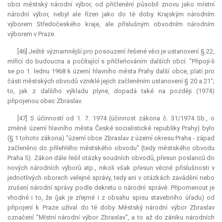
obci městský národní výbor, od přičlenění působil znovu jako místní
národní výbor, nebyl ale řízen jako do té doby Krajským národním
výborem Středočeského kraje, ale příslušným obvodním národním
výborem v Praze.
[46] Ještě významnější pro posouzení řešené věci je ustanovení § 22,
mířící do budoucna a počítající s přičleňováním dalších obcí: "Připojí-li
se po 1. lednu 1968 k území hlavního města Prahy další obce, platí pro
části městských obvodů vzniklé jejich začleněním ustanovení § 20 a 21";
to, jak z dalšího výkladu plyne, dopadá také na později (1974)
připojenou obec Zbraslav.
[47] S účinností od 1. 7. 1974 (účinnost zákona č. 31/1974 Sb., o
změně území hlavního města České socialistické republiky Prahy) bylo
(§ 1 tohoto zákona) "území obce Zbraslav z území okresu Praha - západ
začleněno do přilehlého městského obvodu" (tedy městského obvodu
Praha 5). Zákon dále řešil otázky soudních obvodů, přesun poslanců do
nových národních výborů atp., nikoli však přesun věcné příslušnosti v
jednotlivých oborech veřejné správy, tedy ani v otázkách zavádění nebo
zrušení národní správy podle dekretu o národní správě. Připomenout je
vhodné i to, že (jak je zřejmé i z obsahu spisu stavebního úřadu) od
připojení k Praze užíval do té doby Městský národní výbor Zbraslav
označení "Místní národní výbor Zbraslav", a to až do zániku národních