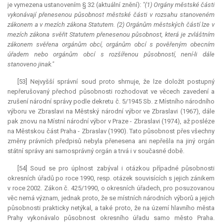
je vymezena ustanovením § 32 (aktuální znění):
"(1) Orgány městské části
vykonávají přenesenou působnost městské části v rozsahu stanoveném
zákonem a v mezích zákona Statutem. (2) Orgánům městských částí lze v
mezích zákona svěřit Statutem přenesenou působnost, která je zvláštním
zákonem svěřena orgánům obcí, orgánům obcí s pověřeným obecním
úřadem nebo orgánům obcí s rozšířenou působností, není-li dále
stanoveno jinak."
[53] Nejvyšší správní soud proto shrnuje, že lze doložit postupný
nepřerušovaný přechod působnosti rozhodovat ve věcech zavedení a
zrušení národní správy podle dekretu č. 5/1945 Sb. z Místního národního
výboru ve Zbraslavi na Městský národní výbor ve Zbraslavi (1967), dále
pak znovu na Místní národní výbor v Praze - Zbraslavi (1974), až posléze
na Městskou část Praha - Zbraslav (1990). Tato působnost přes všechny
změny právních předpisů nebyla přenesena ani nepřešla na jiný orgán
státní správy ani samosprávný orgán a trvá i v současné době.
[54] Soud se pro úplnost zabýval i otázkou případné působnosti
okresních úřadů po roce 1990, resp. otázek souvisících s jejich zánikem
v roce 2002. Zákon č. 425/1990, o okresních úřadech, pro posuzovanou
věc nemá význam, jednak proto, že se místních národních výborů a jejich
působnosti prakticky netýkal, a také proto, že na území hlavního města
Prahy vykonávalo působnost okresního úřadu samo město Praha.