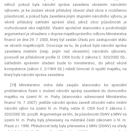
něhož: pokud byla národní správa zavedena okresním národním
výborem, je ke zrušení věcně příslušný obecní úřad obce s rozšířenou
působností, a pokud byla zavedena jiným stupněm národního výboru, je
věcně příslušný ústřední správní úřad, jehož obor působnosti je
rozhodované věci nejbližší. Vlastní společné stanovisko s podrobnější
argumentací je obsaženo v dopise majetkoprávního odboru Ministerstva
financí ze dne 29. 7. 2003, který byl zaslán Úřadu pro zastupování státu
ve věcech majetkových. Dovozuje se tu, že pokud byla národní správa
zavedena místním (resp. jiným než okresním) národním výborem,
posoudí se příslušnost podle čl. CXIX bodu 3 zákona č. 320/2002 Sb.;
ústředním správním úřadem bude to ministerstvo, do jehož věcné
kompetence
(zákon č. 2/1969 Sb.) náleží činnosti či využití majetku, na
který byla národní správa zavedena.
[19] Ministerstvo vnitra dále zaujalo stanovisko ke speciální
problematice řízení o zrušení národní správy zavedené do domovního
majetku na území hl. m. Prahy (stanovisko adresované Ministerstvu
financí 16. 7. 2007): jestliže národní správu zavedl obvodní nebo místní
národní výbor na území hl. m. Prahy, nelze čl. CXIX bod 3 zákona č.
320/2002 Sb. použít. Argumentuje se tím, že působnosti ObNV a MNV na
území hl. m. Prahy byly přeneseny na městské části zákonem o hl. m.
Praze z r. 1990. Příslušnost tedy byla přenesena z MNV (ObNV) na úřady