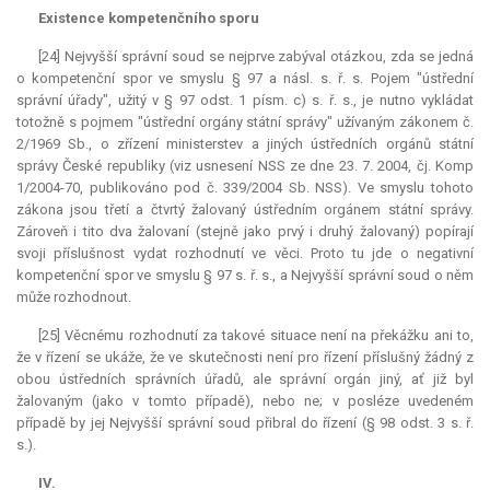
Existence kompetenčního sporu
[24] Nejvyšší správní soud se nejprve zabýval otázkou, zda se jedná
o kompetenční spor ve smyslu § 97 a násl. s. ř. s. Pojem "ústřední
správní úřady", užitý v § 97 odst. 1 písm. c) s. ř. s., je nutno vykládat
totožně s pojmem "ústřední orgány státní správy" užívaným zákonem č.
2/1969 Sb., o zřízení ministerstev a jiných ústředních orgánů státní
správy České republiky (viz usnesení NSS ze dne 23. 7. 2004, čj. Komp
1/2004-70, publikováno pod č. 339/2004 Sb. NSS). Ve smyslu tohoto
zákona jsou třetí a čtvrtý žalovaný ústředním orgánem státní správy.
Zároveň i tito dva žalovaní (stejně jako prvý i druhý žalovaný) popírají
svoji příslušnost vydat rozhodnutí ve věci. Proto tu jde o negativní
kompetenční spor ve smyslu § 97 s. ř. s., a Nejvyšší správní soud o něm
může rozhodnout.
[25] Věcnému rozhodnutí za takové situace není na překážku ani to,
že v řízení se ukáže, že ve skutečnosti není pro řízení příslušný žádný z
obou ústředních správních úřadů, ale správní orgán jiný, ať již byl
žalovaným (jako v tomto případě), nebo ne; v posléze uvedeném
případě by jej Nejvyšší správní soud přibral do řízení (§ 98 odst. 3 s. ř.
s.).
IV.