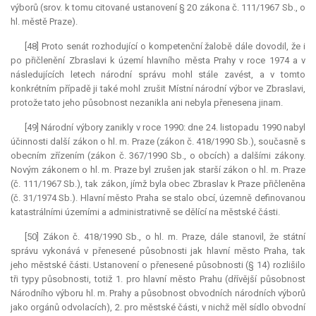
výborů (srov. k tomu citované ustanovení § 20 zákona č. 111/1967 Sb., o
hl. městě Praze).
[48] Proto senát rozhodující o kompetenční žalobě dále dovodil, že i
po přičlenění Zbraslavi k území hlavního města Prahy v roce 1974 a v
následujících letech národní správu mohl stále zavést, a v tomto
konkrétním případě ji také mohl zrušit Místní národní výbor ve Zbraslavi,
protože tato jeho působnost nezanikla ani nebyla přenesena jinam.
[49] Národní výbory zanikly v roce 1990: dne 24. listopadu 1990 nabyl
účinnosti další zákon o hl. m. Praze (zákon č. 418/1990 Sb.), současně s
obecním zřízením (zákon č. 367/1990 Sb., o obcích) a dalšími zákony.
Novým zákonem o hl. m. Praze byl zrušen jak starší zákon o hl. m. Praze
(č. 111/1967 Sb.), tak zákon, jímž byla obec Zbraslav k Praze přičleněna
(č. 31/1974 Sb.). Hlavní město Praha se stalo obcí, územně definovanou
katastrálními územími a administrativně se dělící na městské části.
[50] Zákon č. 418/1990 Sb., o hl. m. Praze, dále stanovil, že státní
správu vykonává v přenesené působnosti jak hlavní město Praha, tak
jeho městské části. Ustanovení o přenesené působnosti (§ 14) rozlišilo
tři typy působnosti, totiž 1. pro hlavní město Prahu (dřívější působnost
Národního výboru hl. m. Prahy a působnost obvodních národních výborů
jako orgánů odvolacích), 2. pro městské části, v nichž měl sídlo obvodní