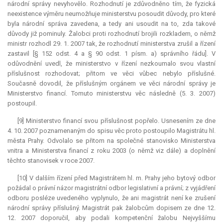
národní správy nevyhovělo. Rozhodnutí je zdůvodněno tím, že fyzická
neexistence výměru neumožňuje ministerstvu posoudit důvody, pro které
byla národní správa zavedena, a tedy ani usoudit na to, zda takové
důvody již pominuly. Žalobci proti rozhodnutí brojili rozkladem, o němž
ministr rozhodl 29. 1. 2007 tak, že rozhodnutí ministerstva zrušil a řízení
zastavil [§ 152 odst. 4 a § 90 odst. 1 písm. a) správního řádu]. V
odůvodnění uvedl, že ministerstvo v řízení nezkoumalo svou vlastní
příslušnost rozhodovat; přitom ve věci vůbec nebylo příslušné.
Současně dovodil, že příslušným orgánem ve věci národní správy je
Ministerstvo financí. Tomuto ministerstvu věc následně (5. 3. 2007)
postoupil.
[9] Ministerstvo financí svou příslušnost popřelo. Usnesením ze dne
4. 10. 2007 poznamenaným do spisu věc proto postoupilo Magistrátu hl.
města Prahy. Odvolalo se přitom na společné stanovisko Ministerstva
vnitra a Ministerstva financí z roku 2003 (o němž viz dále) a doplnění
těchto stanovisek v roce 2007.
[10] V dalším řízení před Magistrátem hl. m. Prahy jeho bytový odbor
požádal o právní názor magistrátní odbor legislativní a právní; z vyjádření
odboru posléze uvedeného vyplynulo, že ani magistrát není ke zrušení
národní správy příslušný. Magistrát pak žalobcům dopisem ze dne 12.
12. 2007 doporučil, aby podali kompetenční žalobu Nejvyššímu