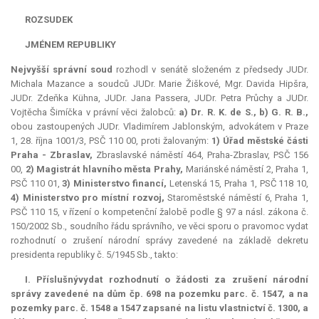
ROZSUDEK
JMÉNEM REPUBLIKY
Nejvyšší správní soud
rozhodl v senátě složeném z předsedy JUDr.
Michala Mazance a soudců JUDr. Marie Žiškové, Mgr. Davida Hipšra,
JUDr. Zdeňka Kühna, JUDr. Jana Passera, JUDr. Petra Průchy a JUDr.
Vojtěcha Šimíčka v právní věci žalobců:
a)
Dr.
R. K. de S.,
b) G. R. B.,
obou zastoupených JUDr. Vladimírem Jablonským, advokátem v Praze
1, 28. října 1001/3, PSČ 110 00, proti žalovaným:
1) Úřad městské části
Praha - Zbraslav,
Zbraslavské náměstí 464, Praha-Zbraslav, PSČ 156
00,
2) Magistrát hlavního města Prahy,
Mariánské náměstí 2, Praha 1,
PSČ 110 01,
3) Ministerstvo financí,
Letenská 15, Praha 1, PSČ 118 10,
4) Ministerstvo pro místní rozvoj,
Staroměstské náměstí 6, Praha 1,
PSČ 110 15, v řízení o kompetenční žalobě podle § 97 a násl. zákona č.
150/2002 Sb., soudního řádu správního, ve věci sporu o pravomoc vydat
rozhodnutí o zrušení národní správy zavedené na základě dekretu
presidenta republiky č. 5/1945 Sb., takto:
I.
Příslušný
vydat rozhodnutí o žádosti za zrušení národní
správy zavedené na dům čp. 698 na pozemku parc. č. 1547, a na
pozemky parc. č. 1548 a 1547 zapsané na listu vlastnictví č. 1300, a