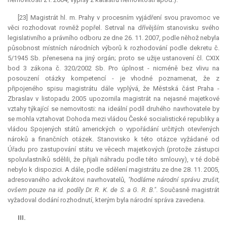
[23] Magistrát hl. m. Prahy v procesním vyjádření svou pravomoc ve
věci rozhodovat rovněž popřel. Setrval na dřívějším stanovisku svého
legislativního a právního odboru ze dne 26. 11. 2007, podle něhož nebyla
působnost místních národních výborů k rozhodování podle dekretu č.
5/1945 Sb. přenesena na jiný orgán; proto se užije ustanovení čl. CXIX
bod 3 zákona č. 320/2002 Sb. Pro úplnost - nicméně bez vlivu na
posouzení otázky kompetencí - je vhodné poznamenat, že z
připojeného spisu magistrátu dále vyplývá, že Městská část Praha -
Zbraslav v listopadu 2005 upozornila magistrát na nejasné majetkové
vztahy týkající se nemovitosti: na ideální podíl druhého navrhovatele by
se mohla vztahovat Dohoda mezi vládou České socialistické republiky a
vládou Spojených států amerických o vypořádání určitých otevřených
nároků a finančních otázek. Stanovisko k této otázce vyžádané od
Úřadu pro zastupování státu ve věcech majetkových (protože zástupci
spoluvlastníků sdělili, že přijali náhradu podle této smlouvy), v té době
nebylo k dispozici. A dále, podle sdělení magistrátu ze dne 28. 11. 2005,
adresovaného advokátovi navrhovatelů,
"hodláme národní správu zrušit,
ovšem pouze na
id.
podíly
Dr.
R. K. de S. a G. R. B."
. Současně magistrát
vyžadoval dodání rozhodnutí, kterým byla národní správa zavedena.
III.