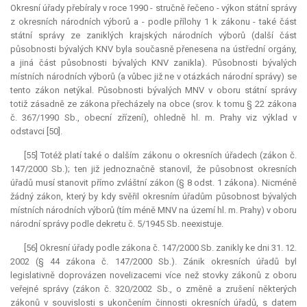
Okresní úřady přebíraly v roce 1990 - stručně řečeno - výkon státní správy
z okresních národních výborů a - podle přílohy 1 k zákonu - také část
státní správy ze zaniklých krajských národních výborů (další část
působnosti bývalých KNV byla současně přenesena na ústřední orgány,
a jiná část působnosti bývalých KNV zanikla). Působnosti bývalých
místních národních výborů (a vůbec již ne v otázkách národní správy) se
tento zákon netýkal. Působnosti bývalých MNV v oboru státní správy
totiž zásadně ze zákona přecházely na obce (srov. k tomu § 22 zákona
č. 367/1990 Sb., obecní zřízení), ohledně hl. m. Prahy viz výklad v
odstavci [50].
[55] Totéž platí také o dalším zákonu o okresních úřadech (zákon č.
147/2000 Sb.); ten již jednoznačně stanovil, že působnost okresních
úřadů musí stanovit přímo zvláštní zákon (§ 8 odst. 1 zákona). Nicméně
žádný zákon, který by kdy svěřil okresním úřadům působnost bývalých
místních národních výborů (tím méně MNV na území hl. m. Prahy) v oboru
národní správy podle dekretu č. 5/1945 Sb. neexistuje.
[56] Okresní úřady podle zákona č. 147/2000 Sb. zanikly ke dni 31. 12.
2002 (§ 44 zákona č. 147/2000 Sb.). Zánik okresních úřadů byl
legislativně doprovázen novelizacemi více než stovky zákonů z oboru
veřejné správy (zákon č. 320/2002 Sb., o změně a zrušení některých
zákonů v souvislosti s ukončením činnosti okresních úřadů, s datem