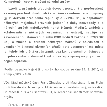
Kompetenční spory: zrušení národní správy
Lze-li z právních předpisů dovodit postupný a nepřerušený
zákonný přechod působnosti ke zrušení zavedené národní správy
(§ 11 dekretu presidenta republiky č. 5/1945 Sb., o neplatnosti
některých majetkově-právních jednání z doby nesvobody a o
národní správě majetkových hdnot Němců, Maďarů, zrádců a
kolaborantů a některých organisací a ústavů), neužije se
závěrečného ustanovení článku CXIX bodu 3 zákona č. 320/2002
Sb., o změně a zrušení některých zákonů v souvislosti s
ukončením činnosti okresních úřadů. Toto ustanovení má místo
jen tehdy, kdy určitý orgán zanikl bez kompetenčního nástupce a
po jeho zániku příslušnost k výkonu veřejné správy na jiný správní
orgán nepřešla.
(Podle rozsudku Nejvyššího správního soudu ze dne 31. 3. 2010, čj.
Komp 2/2008 - 159)
Věc: Úřad městské části Praha-Zbraslav proti Magistrátu hl. m. Prahy
proti Ministerstvu financí proti Ministerstvu pro místní rozvoj, za účasti a)
Dr.
Reneé K. d. S. a b) Geoffrey R. B., o určení příslušnosti mezi správními
orgány.
ČESKÁ REPUBLIKA