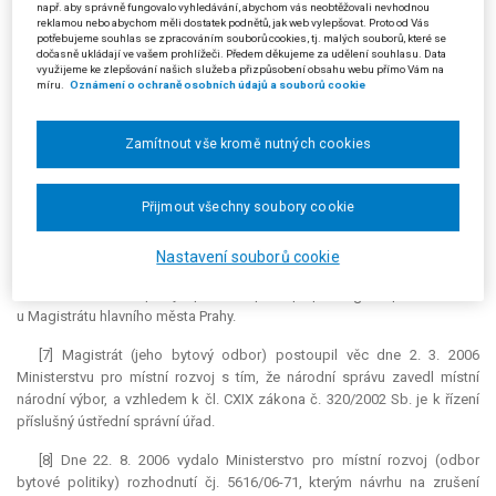
např. aby správně fungovalo vyhledávání, abychom vás neobtěžovali nevhodnou
nařízení říšského protektora o péči o Židy a židovské organizace z 5. 3.
reklamou nebo abychom měli dostatek podnětů, jak web vylepšovat. Proto od Vás
1940) majetek přešel na Německou říši a v roce 1942 byla v domě
potřebujeme souhlas se zpracováním souborů cookies, tj. malých souborů, které se
zřízena německá lidová škola. Ke školským účelům (jako mateřská
dočasně ukládají ve vašem prohlížeči. Předem děkujeme za udělení souhlasu. Data
využijeme ke zlepšování našich služeb a přizpůsobení obsahu webu přímo Vám na
škola) slouží dům dodnes a byly v něm za tím účelem prováděny i
míru.
Oznámení o ochraně osobních údajů a souborů cookie
stavební úpravy již od let čtyřicátých. Krátce po válce (19. 11. 1945) byla
zavedena národní správa (bez uvedení právního předpisu, podle kterého
se tak stalo, pravděpodobně proto, že šlo o majetek, kterého se vlastník
Zamítnout vše kromě nutných cookies
neujal nebo ujmout nemohl); ta byla zrušena 9. 4. 1947. Národní správa,
o niž jde v tomto sporu, byla zavedena, jak uvedeno, 28. 4. 1949.
Přijmout všechny soubory cookie
[6] Žalobci podali dne 10. 3. 2005 u Úřadu městské části Praha -
Zbraslav návrh na zrušení této národní správy. Jelikož úřad městské
Nastavení souborů cookie
části na návrh nereagoval, podali dne 6. 10. 2005 obsahově stejný návrh
na zrušení národní správy a podnět k postupu podle § 50 správního řádu
u Magistrátu hlavního města Prahy.
[7] Magistrát (jeho bytový odbor) postoupil věc dne 2. 3. 2006
Ministerstvu pro místní rozvoj s tím, že národní správu zavedl místní
národní výbor, a vzhledem k čl. CXIX zákona č. 320/2002 Sb. je k řízení
příslušný ústřední správní úřad.
[8] Dne 22. 8. 2006 vydalo Ministerstvo pro místní rozvoj (odbor
bytové politiky) rozhodnutí čj. 5616/06-71, kterým návrhu na zrušení