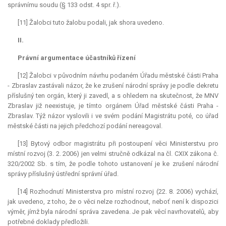
správnímu soudu (§ 133 odst. 4 spr. ř.).
[11] Žalobci tuto žalobu podali, jak shora uvedeno.
II.
Právní argumentace účastníků řízení
[12] Žalobci v původním návrhu podaném Úřadu městské části Praha
- Zbraslav zastávali názor, že ke zrušení národní správy je podle dekretu
příslušný ten orgán, který ji zavedl, a s ohledem na skutečnost, že MNV
Zbraslav již neexistuje, je tímto orgánem Úřad městské části Praha -
Zbraslav. Týž názor vyslovili i ve svém podání Magistrátu poté, co úřad
městské části na jejich předchozí podání nereagoval.
[13] Bytový odbor magistrátu při postoupení věci Ministerstvu pro
místní rozvoj (3. 2. 2006) jen velmi stručně odkázal na čl. CXIX zákona č.
320/2002 Sb. s tím, že podle tohoto ustanovení je ke zrušení národní
správy příslušný ústřední správní úřad.
[14] Rozhodnutí Ministerstva pro místní rozvoj (22. 8. 2006) vychází,
jak uvedeno, z toho, že o věci nelze rozhodnout, neboť není k dispozici
výměr, jímž byla národní správa zavedena. Je pak věcí navrhovatelů, aby
potřebné doklady předložili.