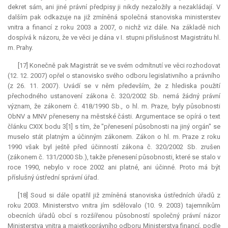
dekret sám, ani jiné právní předpisy ji nikdy nezaložily a nezakládají. V
dalším pak odkazuje na již zmíněná společná stanoviska ministerstev
vnitra a financí z roku 2003 a 2007, o nichž viz dále. Na základě nich
dospívá k názoru, že ve věci je dána v I. stupni příslušnost Magistrátu hl.
m. Prahy.
[17] Konečně pak Magistrát se ve svém odmítnutí ve věci rozhodovat
(12. 12. 2007) opřel o stanovisko svého odboru legislativního a právního
(z 26. 11. 2007). Uvádí se v něm především, že z hlediska použití
přechodného ustanovení zákona č. 320/2002 Sb. nemá žádný právní
význam, že zákonem č. 418/1990 Sb., o hl. m. Praze, byly působnosti
ObNV a MNV přeneseny na městské části. Argumentace se opírá o text
článku CXIX bodu 3[1] s tím, že "přenesení působnosti na jiný orgán" se
muselo stát platným a účinným zákonem. Zákon o hl. m. Praze z roku
1990 však byl ještě před účinností zákona č. 320/2002 Sb. zrušen
(zákonem č. 131/2000 Sb.), takže přenesení působnosti, které se stalo v
roce 1990, nebylo v roce 2002 ani platné, ani účinné. Proto má být
příslušný ústřední správní úřad.
[18] Soud si dále opatřil již zmíněná stanoviska ústředních úřadů z
roku 2003. Ministerstvo vnitra jím sdělovalo (10. 9. 2003) tajemníkům
obecních úřadů obcí s rozšířenou působností společný právní názor
Ministerstva vnitra a majetkoprávního odboru Ministerstva financí, podle