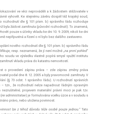
 dokazování ve věci neprováděli a k žádostem stěžovatele v
vně vyhovět. Ke stejnému závěru dospěl též krajský soud,
ho rozhodnutí dle § 101 písm. b) správního řádu rozhoduje
němž byla žádost zamítnuta (původní rozhodnutí). To znamená,
ovět pouze s účinky vkladu ke dni 10. 9. 2009, nikoli ke dni
vně nepřípustná a řízení o ní bylo bez dalšího zastaveno.
o vydání nového rozhodnutí dle § 101 písm. b) správního řádu
fikuje, resp. neznamená, že jí není možné „
na první pohled
“
 soudu ve výsledku vlastně popírá smysl využití institutu
amítnutí vkladu práva do katastru nemovitostí.
ádost o provedení zápisu práva – zde zápisu změny práva
žovatel podal dne 8. 12. 2005 a byly pravomocně zamítnuty. V
ání (§ 73 odst. 1 správního řádu). U rozhodnutí správních
moc – tzn., že rozhodnutí nelze napadnout řádným opravným
 nezrušitelné; projevem materiální právní moci je pak tzv.
 (
rei administratae
) je formulována vcelku úzce a v souladu s
řiznáno právo, nebo uložena povinnost.
povinnost lze z téhož důvodu téže osobě pouze jednou.
“ Tato