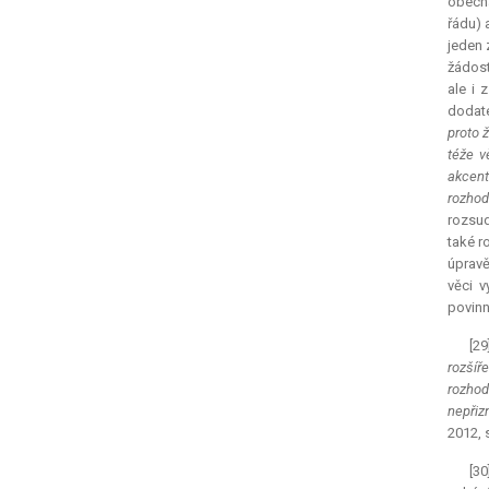
obecná
řádu) 
jeden 
žádost
ale i 
dodate
proto 
téže v
akcent
rozhod
rozsud
také r
úpravě
věci v
povinn
[29
rozšíř
rozhod
nepřiz
2012, s
[30