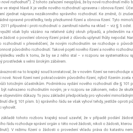
 a nové rozhodnutí
“). Z tohoto zařazení nevyplývá, že by nové rozhodnutí mělo 
že ve stejné hlavě X je vedle nového rozhodnutí upravena i obnova řízení. Ú
ení zjednat nápravu nezákonného správního rozhodnutí. Ke změně, či zrušení
dné opravné prostředky, tedy přezkumné řízení a obnova řízení. Tyto mimořá
. 2011 přípustné i proti rozhodnutí o zamítnutí návrhu na vklad – viz § 5 odst
 využití však bylo vázáno na relativně úzký okruh případů, a především na 
e žádost o povolení obnovy řízení právě z důvodu uplynutí lhůty nepodal. Na
 rozhodnutí v přesvědčení, že novým rozhodnutím se rozhoduje o původní 
nnost původního rozhodnutí. Takové pojetí nového řízení a nového rozhodnu
výsledku vedlo k tomu, že by se z něho stal – v rozporu se systematikou 
ý prostředek s velmi širokým záběrem.
ávaznosti na to krajský soud konstatoval, že v novém řízení se nerozhoduje 
i nové. Nové řízení není pokračováním původního řízení, nýbrž řízením zce
vůči totožným účastníkům. Podmínkou vydání nového rozhodnutí dle § 101 pís
 být nahrazeno rozhodnutím novým, je v rozporu se zákonem, nebo že skutkov
e objevivšími důkazy. To jsou základní předpoklady pro vyhovění mimořádným
nutí dle § 101 písm. b) správního řádu se však vyhoví tehdy, jestliže oproti 
i vyhovět.
 základě tohoto rozboru krajský soud uzavřel, že v případě podání žádost
ího řádu rozhoduje správní orgán o této nové žádosti, nikoli o žádosti, kterou
nutí). V režimu řízení o žádosti o provedení vkladu práva do katastru nem