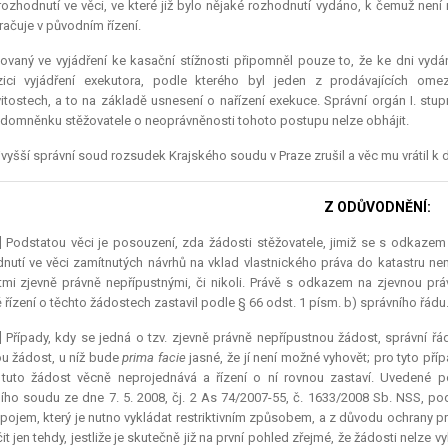
rozhodnutí ve věci, ve které již bylo nějaké rozhodnutí vydáno, k čemuž nen
ačuje v původním řízení.
ovaný ve vyjádření ke kasační stížnosti připomněl pouze to, že ke dni vyd
zici vyjádření exekutora, podle kterého byl jeden z prodávajících om
tostech, a to na základě usnesení o nařízení
exekuce
. Správní orgán I. st
domněnku stěžovatele o neoprávněnosti tohoto postupu nelze obhájit.
vyšší správní soud rozsudek Krajského soudu v Praze zrušil a věc mu vrátil k d
Z ODŮVODNĚNÍ:
] Podstatou věci je posouzení, zda žádosti stěžovatele, jimiž se s odkaz
nutí ve věci zamítnutých návrhů na vklad vlastnického práva do katastru nem
mi zjevně právně nepřípustnými, či nikoli. Právě s odkazem na zjevnou právn
 řízení o těchto žádostech zastavil podle § 66 odst. 1 písm. b) správního řádu
] Případy, kdy se jedná o tzv. zjevně právně nepřípustnou žádost, správní řá
u žádost, u níž bude
prima facie
jasné, že jí není možné vyhovět; pro tyto př
tuto žádost věcně neprojednává a řízení o ní rovnou zastaví. Uvedené p
ího soudu ze dne 7. 5. 2008, čj. 2 As 74/2007-55, č. 1633/2008 Sb. NSS, po
 pojem, který je nutno vykládat restriktivním způsobem, a z důvodu ochrany
čit jen tehdy, jestliže je skutečně již na první pohled zřejmé, že žádosti nelze 