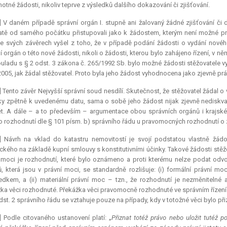
otné žádosti, nikoliv teprve z výsledků dalšího dokazování či zjišťování.
] V daném případě správní orgán I. stupně ani žalovaný žádné zjišťování či
tě od samého počátku přistupovali jako k žádostem, kterým není možné prá
ve svých závěrech vyšel z toho, že v případě podání žádosti o vydání nové
í orgán o této nové žádosti, nikoli o žádosti, kterou bylo zahájeno řízení, v 
ouladu s § 2 odst. 3 zákona č. 265/1992 Sb. bylo možné žádosti stěžovatele vyh
 2005, jak žádal stěžovatel. Proto byla jeho žádost vyhodnocena jako zjevně prá
] Tento závěr Nejvyšší správní soud nesdílí. Skutečnost, že stěžovatel žádal 
ky zpětně k uvedenému datu, sama o sobě jeho žádost nijak zjevně nediskvali
t. A dále – a to především – argumentace obou správních orgánů i krajského
 rozhodnutí dle § 101 písm. b) správního řádu u pravomocných rozhodnutí o z
7] Návrh na vklad do katastru nemovitostí je svojí podstatou vlastně ž
ického na základě kupní smlouvy s konstitutivními účinky. Takové žádosti stě
 moci je rozhodnutí, které bylo oznámeno a proti kterému nelze podat odvol
, která jsou v právní moci, se standardně rozlišuje: (i) formální právní 
edkem, a (ii) materiální právní moc – tzn., že rozhodnutí je nezměnitelné a
ka věci rozhodnuté. Překážka věci pravomocně rozhodnuté ve správním řízení
dst. 2 správního řádu se vztahuje pouze na případy, kdy v totožné věci bylo p
] Podle citovaného ustanovení platí: „
Přiznat totéž právo nebo uložit tutéž 