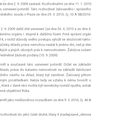
e ze dne 2. 9. 2009 zastavil. Rozhodnutími ze dne 11. 1. 2010
o usnesení potvrdil. Tato rozhodnutí žalovaného i správního
tského soudu v Praze ze dne 29. 3. 2013, čj. 10 A 58/2010-
2. 9. 2009 další dvě usnesení (ze dne 26. 6. 2013 a ze dne 4.
rávnímu orgánu I. stupně k dalšímu řízení. Poté správní orgán
14, v nichž důvody svého postupu vyložil ve stručnosti takto:
 účinky vkladu práva nemohou nastat k jinému dni, než je den
nických a jiných věcných práv k nemovitostem. Žalobce ovšem
předmětné žádosti podány (10. 9. 2009).
mítl a současně tato usnesení potvrdil. Držel se základní
 vkladu práva do katastru nemovitostí na základě žalobcem
ního návrhu na vklad, který byl zamítnut. Žalovaný přitom
vným prostředkem. Nelze tedy ve vztahu k němu hovořit o
, která v dané věci mohla být teoreticky rovněž využita, avšak
ná objektivní lhůta.
amítl jako nedůvodnou rozsudkem ze dne 9. 5. 2016, čj. 46 A
 rozhodnutí do jeho části druhé, hlavy X (nadepsané „
obnova