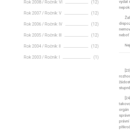
vydat 
Rok 2008 / Ročník: VI
(12)
nepokr
Rok 2007 / Ročník: V
(12)
Žal
dispo
Rok 2006 / Ročník: IV
(12)
nemovi
Rok 2005 / Ročník: III
(12)
neboť 
Nej
Rok 2004 / Ročník: II
(12)
Rok 2003 / Ročník: I
(1)
[23
rozhod
žádost
stupně
[24
takovo
orgán 
správn
právní
přikro