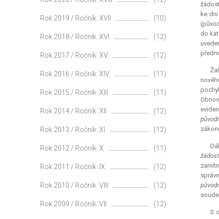
žádost
ke dni
Rok 2019 / Ročník: XVII
(10)
(původ
do kat
Rok 2018 / Ročník: XVI
(12)
uveden
předmě
Rok 2017 / Ročník: XV
(12)
Žal
Rok 2016 / Ročník: XIV
(11)
novéh
pochyb
Rok 2015 / Ročník: XIII
(11)
Obnova
eviden
Rok 2014 / Ročník: XII
(12)
původn
zákone
Rok 2013 / Ročník: XI
(12)
Dál
Rok 2012 / Ročník: X
(11)
žádost
zamítn
Rok 2011 / Ročník: IX
(12)
správn
Rok 2010 / Ročník: VIII
(12)
původn
soudem
Rok 2009 / Ročník: VII
(12)
S o