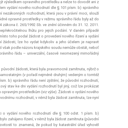
být výsledkem opravného prostředku a nelze to dovodit ani z
čelem vydání nového rozhodnutí dle § 101 písm. b) správního
 nezákonných rozhodnutí, která jsou v právní moci, slouží
dné opravné prostředky v režimu správního řádu byly až do
. 4 zákona č. 265/1992 Sb. ve znění účinném do 31. 12. 2011.
nepřekročitelnou lhůtu pro jejich podání. V daném případě
místo toho podal žádost o provedení nového řízení a vydání
žádosti, lze ho vydat kdykoliv a jeho účelem je napravit
tí však podle názoru krajského soudu nemůže obstát, neboť
správního řádu – univerzální, časově neomezený mimořádný
o původní žádosti, která byla pravomocně zamítnuta, nýbrž o
la samostatným (v pořadí nejméně druhým) vedeným o tomtéž
m. b) správního řádu není zjištění, že původní rozhodnutí,
ý stav ke dni vydání rozhodnutí byl jiný, což lze prokázat
 opravným prostředkům (viz výše). Žádosti o vydání nového
původnímu rozhodnutí, v němž byla žádost zamítnuta, lze nyní
i o vydání nového rozhodnutí dle § 100 odst. 1 písm. b)
 bylo zahájeno řízení, v němž byla žádost zamítnuta (původní
ovitostí to znamená, že pokud by katastrální úřad vyhověl