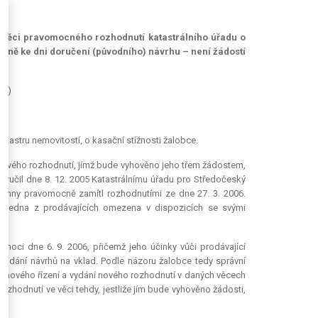
e věci pravomocného rozhodnutí katastrálního úřadu o
pětně ke dni doručení (původního) návrhu – není žádostí
36)
tastru nemovitostí, o kasační stížnosti žalobce.
 nového rozhodnutí, jímž bude vyhověno jeho třem žádostem,
doručil dne 8. 12. 2005 Katastrálnímu úřadu pro Středočeský
 všechny pravomocně zamítl rozhodnutími ze dne 27. 3. 2006.
a jedna z prodávajících omezena v dispozicích se svými
e
.
 moci dne 6. 9. 2006, přičemž jeho účinky vůči prodávající
podání návrhů na vklad. Podle názoru žalobce tedy správní
ní nového řízení a vydání nového rozhodnutí v daných věcech
rozhodnutí ve věci tehdy, jestliže jím bude vyhověno žádosti,