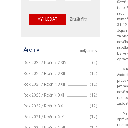
řízení
toho, 
řádu n
VYHLEDAT
Zrušit filtr
mimořá
31. 12
Jejich
žalobc
nového
nezáko
Archiv
celý archiv
by ve 
opravn
Rok 2026 / Ročník: XXIV
(6)
V n
Rok 2025 / Ročník: XXIII
(12)
žádost
právu 
Rok 2024 / Ročník: XXII
(12)
jež má
nově s
Rok 2023 / Ročník: XXI
(12)
rozhod
žádost
Rok 2022 / Ročník: XX
(12)
Na
Rok 2021 / Ročník: XIX
(12)
správn
rozhod
Rok 2020 / Ročník: XVIII
(12)