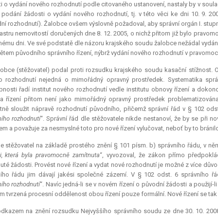
i o vydání nového rozhodnutí podle citovaného ustanovení, nastaly by v soula
 podání žádosti o vydání nového rozhodnutí, tj. v této věci ke dni 10. 9. 20
ní rozhodnutí). Žalobce ovšem výslovně požadoval, aby správní orgán I. stup
astru nemovitostí doručených dne 8. 12. 2005, o nichž přitom již bylo pravom
ému dni. Ve své podstatě dle názoru krajského soudu žalobce nežádal vydání 
tem původního správního řízení, nýbrž vydání nového rozhodnutí v pravomoc
obce (stěžovatel) podal proti rozsudku krajského soudu kasační stížnost. 
o rozhodnutí nejedná o mimořádný opravný prostředek. Systematika správ
nosti řadí institut nového rozhodnutí vedle institutu obnovy řízení a doko
 řízení přitom není jako mimořádný opravný prostředek problematizována
tně sloužit nápravě rozhodnutí původního, přičemž správní řád v § 102 odst
ího rozhodnutí
“. Správní řád dle stěžovatele nikde nestanoví, že by se při 
m a považuje za nesmyslné toto pro nové řízení vylučovat, neboť by to bráni
e stěžovatel na základě prostého znění § 101 písm. b) správního řádu, v něm
i, která byla pravomocně zamítnuta
“, vyvozoval, že zákon přímo předpok
uté žádosti. Provést nové řízení a vydat nové rozhodnutí je možné z více důvo
ího řádu jim dávají jakési společné zázemí. V § 102 odst. 6 správního ř
ího rozhodnutí
“. Navíc jedná-li se v novém řízení o původní žádosti a použijí
 tvrzená procesní oddělenost obou řízení pouze formální. Nové řízení se tak
dkazem na znění rozsudku Nejvyššího správního soudu ze dne 30. 10. 2008, 