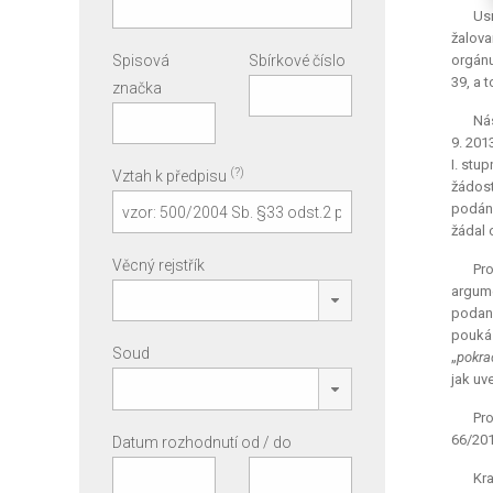
Usn
žalova
Spisová
Sbírkové číslo
orgánu
39, a 
značka
Nás
9. 201
I. stu
(?)
Vztah k předpisu
žádost
podání
žádal 
Věcný rejstřík
Pro
argume
podané
poukáz
Soud
„
pokra
jak uv
Pro
66/201
Datum rozhodnutí od / do
Kra