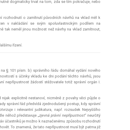
í nutné dogmaticky trvat na tom, zda se tím pokračuje, nebo
ání rozhodnutí o zamítnutí původních návrhů na vklad měl k
ezen v nakládání se svým spoluvlastnickým podílem na
upně tak neměl jinou možnost než návrhy na vklad zamítnout,
alšímu řízení.
em na § 101 písm. b) správního řádu domáhal vydání nového
ovitostí s účinky vkladu ke dni podání těchto návrhů, jsou
í nepřípustnost žádostí stěžovatele totiž správní orgán I.
.
d nijak explicitně nestanoví, nicméně z povahy věci půjde o
ípady správní řád předvídá zjednodušený postup, kdy správní
otvrzuje i
relevantní
judikatura
, např. rozsudek Nejvyššího
dle něhož představuje „
zjevná právní nepřípustnost
“ neurčitý
 práv účastníků je možno k naznačenému způsobu rozhodnutí
vyhovět. To znamená, že tato nepřípustnost musí být patrna již