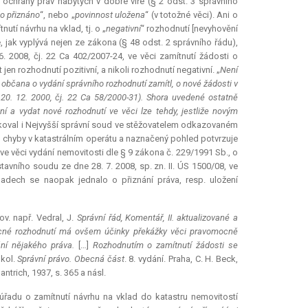
ochrany práv nabytých v dobré víře (§ 2 odst. 3 správního
lo přiznáno
“, nebo „
povinnost uložena
“ (v totožné věci). Ani o
utí návrhu na vklad, tj. o „
negativní
“ rozhodnutí [nevyhovění
, jak vyplývá nejen ze zákona (§ 48 odst. 2 správního řádu),
. 2008, čj. 22 Ca 402/2007-24, ve věci zamítnutí žádosti o
n rozhodnutí pozitivní, a nikoli rozhodnutí negativní. „
Není
t občana o vydání správního rozhodnutí zamítl, o nové žádosti v
20. 12. 2000, čj. 22 Ca 58/2000-31). Shora uvedené ostatně
ní a vydat nové rozhodnutí ve věci lze tehdy, jestliže novým
koval i Nejvyšší správní soud ve stěžovatelem odkazovaném
vu chyby v katastrálním operátu a naznačený pohled potvrzuje
ve věci vydání nemovitosti dle § 9 zákona č. 229/1991 Sb., o
vního soudu ze dne 28. 7. 2008, sp. zn. II. ÚS 1500/08, ve
adech se naopak jednalo o přiznání práva, resp. uložení
ov. např. Vedral, J.
Správní řád, Komentář, II. aktualizované a
né rozhodnutí má ovšem účinky překážky věci pravomocně
ání nějakého práva.
[…]
Rozhodnutím o zamítnutí žádosti se
 kol.
Správní právo. Obecná část
. 8. vydání. Praha, C. H. Beck,
antrich, 1937, s. 365 a násl.
 úřadu o zamítnutí návrhu na vklad do katastru nemovitostí