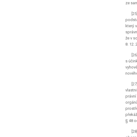
ze sam
[25
podsta
který 
správn
že v s
8. 12.
[26
s účin
vyhově
nového
[2
vlastn
právní
orgánů
prostř
překáž
§ 48 o
[28