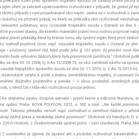
 překážka řízení před správním orgánem vychází ze zásady právní jistoty a 
a jejím cílem je zabránit opakovanému rozhodování v případě, že „
právo již by
z těchto případů v nyní projednávané věci nejde. Jedná se o rozhodnutí o zamítn
i (návrhu) na přiznání práva], na které se překážka věci rozhodnutí nevztahuje
z
relevantní
judikatury; srov. rozsudek Krajského soudu v Ostravě ze dne 5. 6
čné povolení stavby, dle kterého materiální právní moci mohou pojmově nabýt je
žádné právní překážky, která by bránila tomu, aby správní orgán, který první žádos
ěci rozhodl pozitivně
(srov. např. rozsudek Krajského soudu v Ostravě ze dne 
uje i současný správní řád, když podle jeho § 101 písm. b) provést nové říze
nutím bude vyhověno žádosti, která byla pravomocně zamítnuta
.“ Obdobně judi
ku ze dne 30. 10. 2008, čj. 6 As 12/2008-73, ve věci zamítnutí návrhu na opra
ozsudek Nejvyššího správního soudu ze dne 26. 11. 2013, čj. 2 As 72/2013-65, 
 vlastnických vztahů k půdě a jinému zemědělskému majetku, či usnesení Ústa
yměření dlužného pojistného a penále – v obou posledně zmíněných příp
osti, o němž lze v téže věci rozhodnout pouze jednou.
] Ke stejnému závěru dospívá setrvale i právní teorie a odborná literatura, sr
ené vydání
. Praha: BOVA POLYGON, 2012, s. 502 a násl.: „
Ne každé pravomoc
nuté. Takovou překážku netvoří např. rozhodnutí o zamítnutí žádosti o přizn
návají žádná práva a neukládají žádné povinnosti
.“ Obdobně viz Hendrych, D. a
. 220 či Hoetzel, J.
Československé správní právo – část všeobecná
. Praha, Mel
] Z uvedeného je zjevné, že správní akt v podobě rozhodnutí katastrálního