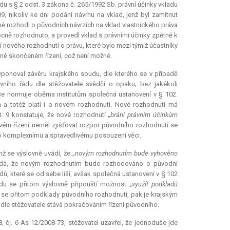
du s § 2 odst. 3 zákona č. 265/1992 Sb. právní účinky vkladu
09, nikoliv ke dni podání návrhu na vklad, jenž byl zamítnut
ně rozhodl o původních návrzích na vklad vlastnického práva
ocně rozhodnuto, a provedl vklad s právními účinky zpětně k
nového rozhodnutí o právu, které bylo mezi týmiž účastníky
ně skončeném řízení, což není možné.
Oponoval závěru krajského soudu, dle kterého se v případě
ního řádu dle stěžovatele svědčí o opaku; bez jakékoli
nce normuje oběma institutům společná ustanovení v § 102.
 a totéž platí i o novém rozhodnutí. Nové rozhodnutí má
. 9 konstatuje, že nové rozhodnutí „
brání právním účinkům
novém řízení neměl zjišťovat rozpor původního rozhodnutí se
lo komplexnímu a spravedlivému posouzení věci.
ž se výslovně uvádí, že „
novým rozhodnutím bude vyhověno
ládá, že novým rozhodnutím bude rozhodováno o původní
dů, které se od sebe liší, avšak společná ustanovení v § 102
ádu se přitom výslovně připouští možnost „
využít podkladů
-li se přitom podklady původního rozhodnutí, pak je krajským
 dle stěžovatele stává pokračováním řízení původního.
čj. 6 As 12/2008-73, stěžovatel uzavřel, že jednoduše jde