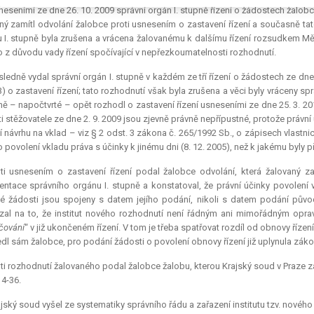
eseními ze dne 26. 10. 2009 správní orgán I. stupně řízení o žádostech žalobc
ný zamítl odvolání žalobce proti usnesením o zastavení řízení a současně tat
 I. stupně byla zrušena a vrácena žalovanému k dalšímu řízení rozsudkem Měs
to z důvodu vady řízení spočívající v nepřezkoumatelnosti rozhodnutí.
ledně vydal správní orgán I. stupně v každém ze tří řízení o žádostech ze dne 
3) o zastavení řízení; tato rozhodnutí však byla zrušena a věci byly vráceny sp
pně – napočtvrté – opět rozhodl o zastavení řízení usneseními ze dne 25. 3. 20
i stěžovatele ze dne 2. 9. 2009 jsou zjevně právně nepřípustné, protože právní
 návrhu na vklad – viz § 2 odst. 3 zákona č. 265/1992 Sb., o zápisech vlast
o povolení vkladu práva s účinky k jinému dni (8. 12. 2005), než k jakému byly 
ti usnesením o zastavení řízení podal žalobce odvolání, která žalovaný za
ntace správního orgánu I. stupně a konstatoval, že právní účinky povolení
 žádosti jsou spojeny s datem jejího podání, nikoli s datem podání původ
al na to, že institut nového rozhodnutí není řádným ani mimořádným opra
čování
“ v již ukončeném řízení. V tom je třeba spatřovat rozdíl od obnovy řízení
edl sám žalobce, pro podání žádosti o povolení obnovy řízení již uplynula zákon
ti rozhodnutí žalovaného podal žalobce žalobu, kterou Krajský soud v Praze z
4-36.
jský soud vyšel ze systematiky správního řádu a zařazení institutu tzv. nového