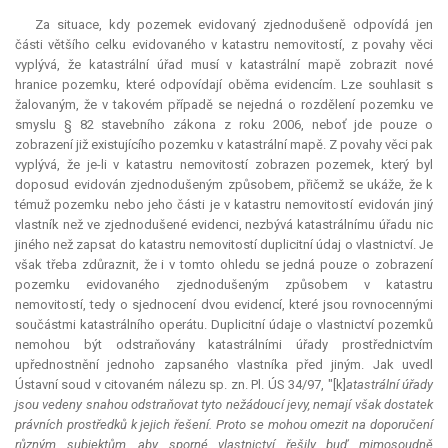
Za situace, kdy pozemek evidovaný zjednodušeně odpovídá jen
části většího celku evidovaného v katastru nemovitostí, z povahy věci
vyplývá, že katastrální úřad musí v katastrální mapě zobrazit nové
hranice pozemku, které odpovídají oběma evidencím. Lze souhlasit s
žalovaným, že v takovém případě se nejedná o rozdělení pozemku ve
smyslu § 82 stavebního zákona z roku 2006, neboť jde pouze o
zobrazení již existujícího pozemku v katastrální mapě. Z povahy věci pak
vyplývá, že je-li v katastru nemovitostí zobrazen pozemek, který byl
doposud evidován zjednodušeným způsobem, přičemž se ukáže, že k
témuž pozemku nebo jeho části je v katastru nemovitostí evidován jiný
vlastník než ve zjednodušené evidenci, nezbývá katastrálnímu úřadu nic
jiného než zapsat do katastru nemovitostí duplicitní údaj o vlastnictví. Je
však třeba zdůraznit, že i v tomto ohledu se jedná pouze o zobrazení
pozemku evidovaného zjednodušeným způsobem v katastru
nemovitostí, tedy o sjednocení dvou evidencí, které jsou rovnocennými
součástmi katastrálního operátu. Duplicitní údaje o vlastnictví pozemků
nemohou být odstraňovány katastrálními úřady prostřednictvím
upřednostnění jednoho zapsaného vlastníka před jiným. Jak uvedl
Ústavní soud v citovaném nálezu sp. zn. Pl. ÚS 34/97, "[k]
atastrální úřady
jsou vedeny snahou odstraňovat tyto nežádoucí jevy, nemají však dostatek
právních prostředků k jejich řešení. Proto se mohou omezit na doporučení
různým subjektům, aby sporné vlastnictví řešily buď mimosoudně