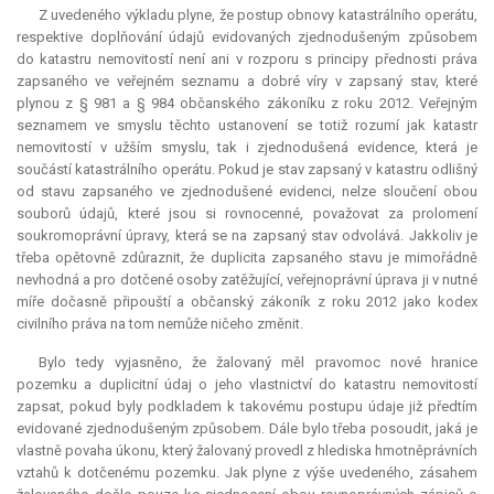
Z uvedeného výkladu plyne, že postup obnovy katastrálního operátu,
respektive doplňování údajů evidovaných zjednodušeným způsobem
do katastru nemovitostí není ani v rozporu s principy přednosti práva
zapsaného ve veřejném seznamu a dobré víry v zapsaný stav, které
plynou z § 981 a § 984 občanského zákoníku z roku 2012. Veřejným
seznamem ve smyslu těchto ustanovení se totiž rozumí jak katastr
nemovitostí v užším smyslu, tak i zjednodušená evidence, která je
součástí katastrálního operátu. Pokud je stav zapsaný v katastru odlišný
od stavu zapsaného ve zjednodušené evidenci, nelze sloučení obou
souborů údajů, které jsou si rovnocenné, považovat za prolomení
soukromoprávní úpravy, která se na zapsaný stav odvolává. Jakkoliv je
třeba opětovně zdůraznit, že duplicita zapsaného stavu je mimořádně
nevhodná a pro dotčené osoby zatěžující, veřejnoprávní úprava ji v nutné
míře dočasně připouští a občanský zákoník z roku 2012 jako
kodex
civilního práva na tom nemůže ničeho změnit.
Bylo tedy vyjasněno, že žalovaný měl pravomoc nové hranice
pozemku a duplicitní údaj o jeho vlastnictví do katastru nemovitostí
zapsat, pokud byly podkladem k takovému postupu údaje již předtím
evidované zjednodušeným způsobem. Dále bylo třeba posoudit, jaká je
vlastně povaha úkonu, který žalovaný provedl z hlediska hmotněprávních
vztahů k dotčenému pozemku. Jak plyne z výše uvedeného, zásahem