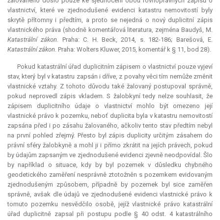
žalovaného došlo pouze ke sjednocení obou rovnoprávných zápisů o
vlastnictví, které ve zjednodušené evidenci katastru nemovitostí byly
skrytě přítomny i předtím, a proto se nejedná o nový duplicitní zápis
vlastnického práva (shodně komentářová literatura, zejména Baudyš, M.
Katastrální zákon.
Praha: C. H. Beck, 2014, s. 182-186; Barešová, E.
Katastrální zákon.
Praha: Wolters Kluwer, 2015, komentář k § 11, bod 28).
Pokud katastrální úřad duplicitním zápisem o vlastnictví pouze vyjeví
stav, který byl v katastru zapsán i dříve, z povahy věci tím nemůže změnit
vlastnické vztahy. Z tohoto důvodu také žalovaný postupoval správně,
pokud neprovedl zápis vkladem. S žalobkyní tedy nelze souhlasit, že
zápisem duplicitního údaje o vlastnictví mohlo být omezeno její
vlastnické právo k pozemku, neboť duplicita byla v katastru nemovitostí
zapsána před i po zásahu žalovaného, ačkoliv tento stav předtím nebyl
na první pohled zřejmý. Přesto byl zápis duplicity určitým zásahem do
právní sféry žalobkyně a mohl ji i přímo zkrátit na jejích právech, pokud
by údajům zapsaným ve zjednodušené evidenci zjevně neodpovídal. Šlo
by například o situace, kdy by byl pozemek v důsledku chybného
geodetického zaměření nesprávně ztotožněn s pozemkem evidovaným
zjednodušeným způsobem, případně by pozemek byl sice zaměřen
správně, avšak dle údajů ve zjednodušené evidenci vlastnické právo k
tomuto pozemku nesvědčilo osobě, jejíž vlastnické právo katastrální
úřad duplicitně zapsal při postupu podle § 40 odst. 4 katastrálního