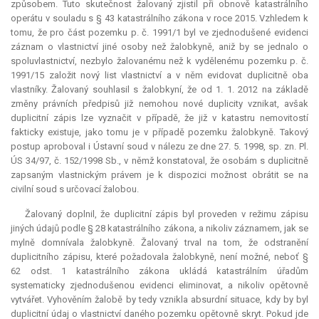
způsobem. Tuto skutečnost žalovaný zjistil při obnově katastrálního
operátu v souladu s § 43 katastrálního zákona v roce 2015. Vzhledem k
tomu, že pro část pozemku p. č. 1991/1 byl ve zjednodušené evidenci
záznam o vlastnictví jiné osoby než žalobkyně, aniž by se jednalo o
spoluvlastnictví, nezbylo žalovanému než k vydělenému pozemku p. č.
1991/15 založit nový list vlastnictví a v něm evidovat duplicitně oba
vlastníky. Žalovaný souhlasil s žalobkyní, že od 1. 1. 2012 na základě
změny právních předpisů již nemohou nové duplicity vznikat, avšak
duplicitní zápis lze vyznačit v případě, že již v katastru nemovitostí
fakticky existuje, jako tomu je v případě pozemku žalobkyně. Takový
postup aproboval i Ústavní soud v nálezu ze dne 27. 5. 1998, sp. zn. Pl.
ÚS 34/97, č. 152/1998 Sb., v němž konstatoval, že osobám s duplicitně
zapsaným vlastnickým právem je k dispozici možnost obrátit se na
civilní soud s určovací žalobou.
Žalovaný doplnil, že duplicitní zápis byl proveden v režimu zápisu
jiných údajů podle § 28 katastrálního zákona, a nikoliv záznamem, jak se
mylně domnívala žalobkyně. Žalovaný trval na tom, že odstranění
duplicitního zápisu, které požadovala žalobkyně, není možné, neboť §
62 odst. 1 katastrálního zákona ukládá katastrálním úřadům
systematicky zjednodušenou evidenci
eliminovat
, a nikoliv opětovně
vytvářet. Vyhověním žalobě by tedy vznikla
absurdní
situace, kdy by byl
duplicitní údaj o vlastnictví daného pozemku opětovně skryt. Pokud jde