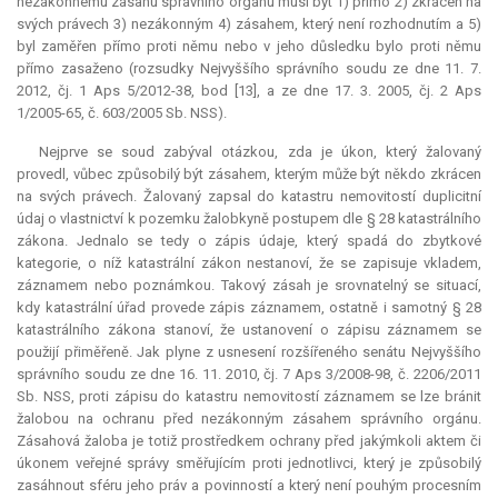
nezákonnému zásahu správního orgánu musí být 1) přímo 2) zkrácen na
svých právech 3) nezákonným 4) zásahem, který není rozhodnutím a 5)
byl zaměřen přímo proti němu nebo v jeho důsledku bylo proti němu
přímo zasaženo (rozsudky Nejvyššího správního soudu ze dne 11. 7.
2012, čj. 1 Aps 5/2012-38, bod [13], a ze dne 17. 3. 2005, čj. 2 Aps
1/2005-65, č. 603/2005 Sb. NSS).
Nejprve se soud zabýval otázkou, zda je úkon, který žalovaný
provedl, vůbec způsobilý být zásahem, kterým může být někdo zkrácen
na svých právech. Žalovaný zapsal do katastru nemovitostí duplicitní
údaj o vlastnictví k pozemku žalobkyně postupem dle § 28 katastrálního
zákona. Jednalo se tedy o zápis údaje, který spadá do zbytkové
kategorie, o níž katastrální zákon nestanoví, že se zapisuje vkladem,
záznamem nebo poznámkou. Takový zásah je srovnatelný se situací,
kdy katastrální úřad provede zápis záznamem, ostatně i samotný § 28
katastrálního zákona stanoví, že ustanovení o zápisu záznamem se
použijí přiměřeně. Jak plyne z usnesení rozšířeného senátu Nejvyššího
správního soudu ze dne 16. 11. 2010, čj. 7 Aps 3/2008-98, č. 2206/2011
Sb. NSS, proti zápisu do katastru nemovitostí záznamem se lze bránit
žalobou na ochranu před nezákonným zásahem správního orgánu.
Zásahová žaloba je totiž prostředkem ochrany před jakýmkoli aktem či
úkonem veřejné správy směřujícím proti jednotlivci, který je způsobilý
zasáhnout sféru jeho práv a povinností a který není pouhým procesním