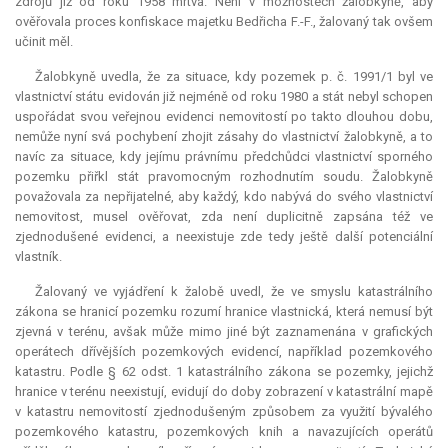
zdrojů již od roku 1958 mrtvá. Není v možnostech žalobkyně, aby
ověřovala proces konfiskace majetku Bedřicha F.-F., žalovaný tak ovšem
učinit měl.
Žalobkyně uvedla, že za situace, kdy pozemek p. č. 1991/1 byl ve
vlastnictví státu evidován již nejméně od roku 1980 a stát nebyl schopen
uspořádat svou veřejnou evidenci nemovitostí po takto dlouhou dobu,
nemůže nyní svá pochybení zhojit zásahy do vlastnictví žalobkyně, a to
navíc za situace, kdy jejímu právnímu předchůdci vlastnictví sporného
pozemku přiřkl stát pravomocným rozhodnutím soudu. Žalobkyně
považovala za nepřijatelné, aby každý, kdo nabývá do svého vlastnictví
nemovitost, musel ověřovat, zda není duplicitně zapsána též ve
zjednodušené evidenci, a neexistuje zde tedy ještě další potenciální
vlastník.
Žalovaný ve vyjádření k žalobě uvedl, že ve smyslu katastrálního
zákona se hranicí pozemku rozumí hranice vlastnická, která nemusí být
zjevná v terénu, avšak může mimo jiné být zaznamenána v grafických
operátech dřívějších pozemkových evidencí, například pozemkového
katastru. Podle § 62 odst. 1 katastrálního zákona se pozemky, jejichž
hranice v terénu neexistují, evidují do doby zobrazení v katastrální mapě
v katastru nemovitostí zjednodušeným způsobem za využití bývalého
pozemkového katastru, pozemkových knih a navazujících operátů