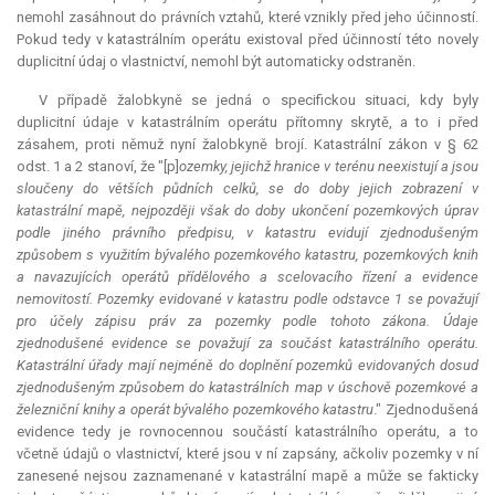
nemohl zasáhnout do právních vztahů, které vznikly před jeho účinností.
Pokud tedy v katastrálním operátu existoval před účinností této novely
duplicitní údaj o vlastnictví, nemohl být automaticky odstraněn.
V případě žalobkyně se jedná o specifickou situaci, kdy byly
duplicitní údaje v katastrálním operátu přítomny skrytě, a to i před
zásahem, proti němuž nyní žalobkyně brojí. Katastrální zákon v § 62
odst. 1 a 2 stanoví, že "[p]
ozemky, jejichž hranice v terénu neexistují a jsou
sloučeny do větších půdních celků, se do doby jejich zobrazení v
katastrální mapě, nejpozději však do doby ukončení pozemkových úprav
podle jiného právního předpisu, v katastru evidují zjednodušeným
způsobem s využitím bývalého pozemkového katastru, pozemkových knih
a navazujících operátů přídělového a scelovacího řízení a evidence
nemovitostí. Pozemky evidované v katastru podle odstavce 1 se považují
pro účely zápisu práv za pozemky podle tohoto zákona. Údaje
zjednodušené evidence se považují za součást katastrálního operátu.
Katastrální úřady mají nejméně do doplnění pozemků evidovaných dosud
zjednodušeným způsobem do katastrálních map v úschově pozemkové a
železniční knihy a operát bývalého pozemkového katastru
." Zjednodušená
evidence tedy je rovnocennou součástí katastrálního operátu, a to
včetně údajů o vlastnictví, které jsou v ní zapsány, ačkoliv pozemky v ní
zanesené nejsou zaznamenané v katastrální mapě a může se fakticky