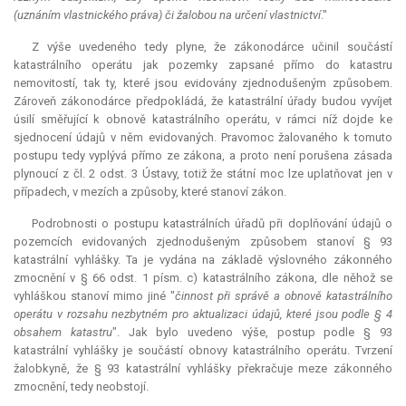
(uznáním vlastnického práva) či žalobou na určení vlastnictví
."
Z výše uvedeného tedy plyne, že zákonodárce učinil součástí
katastrálního operátu jak pozemky zapsané přímo do katastru
nemovitostí, tak ty, které jsou evidovány zjednodušeným způsobem.
Zároveň zákonodárce předpokládá, že katastrální úřady budou vyvíjet
úsilí směřující k obnově katastrálního operátu, v rámci níž dojde ke
sjednocení údajů v něm evidovaných. Pravomoc žalovaného k tomuto
postupu tedy vyplývá přímo ze zákona, a proto není porušena zásada
plynoucí z čl. 2 odst. 3 Ústavy, totiž že státní moc lze uplatňovat jen v
případech, v mezích a způsoby, které stanoví zákon.
Podrobnosti o postupu katastrálních úřadů při doplňování údajů o
pozemcích evidovaných zjednodušeným způsobem stanoví § 93
katastrální vyhlášky. Ta je vydána na základě výslovného zákonného
zmocnění v § 66 odst. 1 písm. c) katastrálního zákona, dle něhož se
vyhláškou stanoví mimo jiné "
činnost při správě a obnově katastrálního
operátu v rozsahu nezbytném pro aktualizaci údajů, které jsou podle § 4
obsahem katastru
". Jak bylo uvedeno výše, postup podle § 93
katastrální vyhlášky je součástí obnovy katastrálního operátu. Tvrzení
žalobkyně, že § 93 katastrální vyhlášky překračuje meze zákonného
zmocnění, tedy neobstojí.