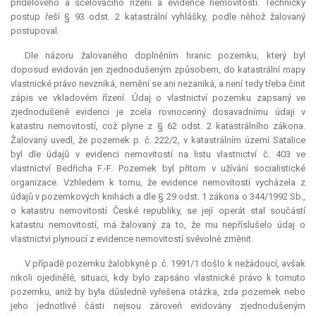
přídělového a scelovacího řízení a evidence nemovitostí. Technický
postup řeší § 93 odst. 2 katastrální vyhlášky, podle něhož žalovaný
postupoval.
Dle názoru žalovaného doplněním hranic pozemku, který byl
doposud evidován jen zjednodušeným způsobem, do katastrální mapy
vlastnické právo nevzniká, nemění se ani nezaniká, a není tedy třeba činit
zápis ve vkladovém řízení. Údaj o vlastnictví pozemku zapsaný ve
zjednodušené evidenci je zcela rovnocenný dosavadnímu údaji v
katastru nemovitostí, což plyne z § 62 odst. 2 katastrálního zákona.
Žalovaný uvedl, že pozemek p. č. 222/2, v katastrálním území Satalice
byl dle údajů v evidenci nemovitostí na listu vlastnictví č. 403 ve
vlastnictví Bedřicha F.-F. Pozemek byl přitom v užívání socialistické
organizace. Vzhledem k tomu, že evidence nemovitostí vycházela z
údajů v pozemkových knihách a dle § 29 odst. 1 zákona o 344/1992 Sb.,
o katastru nemovitostí České republiky, se její operát stal součástí
katastru nemovitostí, má žalovaný za to, že mu nepříslušelo údaj o
vlastnictví plynoucí z evidence nemovitostí svévolně změnit.
V případě pozemku žalobkyně p. č. 1991/1 došlo k nežádoucí, avšak
nikoli ojedinělé, situaci, kdy bylo zapsáno vlastnické právo k tomuto
pozemku, aniž by byla důsledně vyřešena otázka, zda pozemek nebo
jeho jednotlivé části nejsou zároveň evidovány zjednodušeným