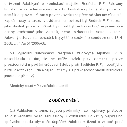
o tvrzení žalobkyně o konfiskaci majetku Bedřicha F.-F., žalovaný
konstatuje, že jednoznačný doklad o konfiskaci příslušného pozemku
nemá k dispozici. Přitom v pozemkové knize přechod vlastnictví na stát
zapsán nebyl a taktéž v evidenci nemovitostí byl Bedřich F.-F. zapsán
jako vlastník pozemku. Opak by musel být prokázán buď projevem vůle
osoby evidované jako vlastník, nebo rozhodnutím soudu; k tomu
žalovaný odkázal na rozsudek Nejvyššího správního soudu ze dne 18. 4.
2008, čj. 4 As 61/2006-68.
Na vyjádření žalovaného reagovala žalobkyně replikou. V ní
nesouhlasila s tím, že se může svých práv domáhat pouze
prostřednictvím podání určovací žaloby proti Bedřichu F.-F., neboť jeho
bližší identifikační údaje nejsou známy a s pravděpodobností hraničící s
jistotou je již mrtvý.
Městský soud v Praze žalobu zamítl.
Z ODŮVODNĚNÍ:
(...) Vzhledem k tomu, že jsou podmínky řízení splněny, přistoupil
soud k věcnému posouzení žaloby. Z konstantní judikatury Nejvyššího
správního soudu plyne, že úspěšný žalobce v řízení o žalobě proti