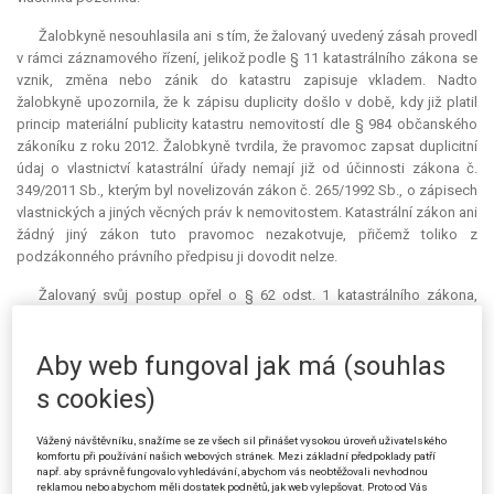
Žalobkyně nesouhlasila ani s tím, že žalovaný uvedený zásah provedl
v rámci záznamového řízení, jelikož podle § 11 katastrálního zákona se
vznik, změna nebo zánik do katastru zapisuje vkladem. Nadto
žalobkyně upozornila, že k zápisu duplicity došlo v době, kdy již platil
princip materiální publicity katastru nemovitostí dle § 984 občanského
zákoníku z roku 2012. Žalobkyně tvrdila, že pravomoc zapsat duplicitní
údaj o vlastnictví katastrální úřady nemají již od účinnosti zákona č.
349/2011 Sb., kterým byl novelizován zákon č. 265/1992 Sb., o zápisech
vlastnických a jiných věcných práv k nemovitostem. Katastrální zákon ani
žádný jiný zákon tuto pravomoc nezakotvuje, přičemž toliko z
podzákonného právního předpisu ji dovodit nelze.
Žalovaný svůj postup opřel o § 62 odst. 1 katastrálního zákona,
podle něhož mají být do katastrálních map doplňovány hranice
pozemků evidovaných zjednodušeným způsobem, a dále o § 93
Aby web fungoval jak má (souhlas
katastrální vyhlášky. Tuto argumentaci žalobkyně považovala za
nekoherentní, neboť katastrální vyhláška byla dle jejího názoru vydána
s cookies)
pouze k provedení § 66 odst. 1 katastrálního zákona. Žalobkyně se též
neztotožnila s tvrzením žalovaného, že nedošlo k rozdělení pozemku ve
Vážený návštěvníku, snažíme se ze všech sil přinášet vysokou úroveň uživatelského
smyslu § 82 stavebního zákona z roku 2006. Fakticky totiž zjevně k
komfortu při používání našich webových stránek. Mezi základní předpoklady patří
rozdělení pozemku žalobkyně došlo.
např. aby správně fungovalo vyhledávání, abychom vás neobtěžovali nevhodnou
reklamou nebo abychom měli dostatek podnětů, jak web vylepšovat. Proto od Vás