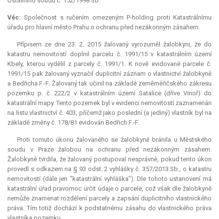
Ústavního soudu č. 152/1998 Sb.
Věc:
Společnost s ručením omezeným P-
holding
proti Katastrálnímu
úřadu pro hlavní město Prahu o ochranu před nezákonným zásahem.
Přípisem ze dne 23. 2. 2015 žalovaný vyrozuměl žalobkyni, že do
katastru nemovitostí doplnil parcelu č. 1991/15 v katastrálním území
Kbely, kterou vydělil z parcely č. 1991/1. K nově evidované parcele č.
1991/15 pak žalovaný vyznačil duplicitní záznam o vlastnictví žalobkyně
a Bedřicha F.-F. Žalovaný tak učinil na základě zeměměřičského zákresu
pozemku p. č. 222/2 v katastrálním území Satalice (dříve Vinoř) do
katastrální mapy. Tento pozemek byl v evidenci nemovitostí zaznamenán
na listu vlastnictví č. 403, přičemž jako poslední (a jediný) vlastník byl na
základě změny č. 178/81 evidován Bedřich F.-F.
Proti tomuto úkonu žalovaného se žalobkyně bránila u Městského
soudu v Praze žalobou na ochranu před nezákonným zásahem.
Žalobkyně tvrdila, že žalovaný postupoval nesprávně, pokud tento úkon
provedl s odkazem na § 93 odst. 2 vyhlášky č. 357/2013 Sb., o katastru
nemovitostí (dále jen "katastrální vyhláška"). Dle tohoto ustanovení má
katastrální úřad pravomoc určit údaje o parcele, což však dle žalobkyně
nemůže znamenat rozdělení parcely a zapsání duplicitního vlastnického
práva. Tím totiž dochází k podstatnému zásahu do vlastnického práva
vlastníka pozemku.