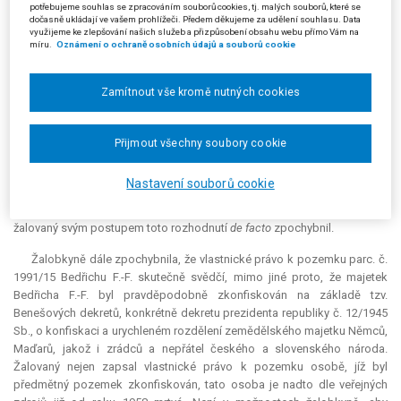
potřebujeme souhlas se zpracováním souborů cookies, tj. malých souborů, které se
Žalobkyně upozornila, že správní orgány jsou povinny šetřit práva
dočasně ukládají ve vašem prohlížeči. Předem děkujeme za udělení souhlasu. Data
nabytá v dobré víře. Ke spornému pozemku nabyla žalobkyně vlastnické
využijeme ke zlepšování našich služeb a přizpůsobení obsahu webu přímo Vám na
míru.
Oznámení o ochraně osobních údajů a souborů cookie
právo dne 3. 2. 2011 na základě koupě od předchozího vlastníka
Antonína H., který pozemek získal v rámci vypořádání restitučního
nároku na základě rozsudku Obvodního soudu pro Prahu 9 ze dne 13. 5.
Zamítnout vše kromě nutných cookies
2010, čj. 14 C 229/2008-156. Právní předchůdce žalobkyně tedy pozemek
nabyl přechodem na základě rozhodnutí státního orgánu, což dle
žalobkyně plyne z rozsudku Nejvyššího soudu ze dne 11. 12. 2013, sp.
Přijmout všechny soubory cookie
zn. 31 Cdo 2060/2010, č. 19/2014 Sb. NS. Dle § 159a o. s. ř. je takové
rozhodnutí soudu závazné pro všechny orgány, a to včetně žalovaného.
Nastavení souborů cookie
Žalobkyně se spoléhala na pravomocné rozhodnutí soudu, kterým byl
pozemek vydán jejímu právnímu předchůdci, nelze proto připustit, aby
žalovaný svým postupem toto rozhodnutí
de facto
zpochybnil.
Žalobkyně dále zpochybnila, že vlastnické právo k pozemku parc. č.
1991/15 Bedřichu F.-F. skutečně svědčí, mimo jiné proto, že majetek
Bedřicha F.-F. byl pravděpodobně zkonfiskován na základě tzv.
Benešových dekretů, konkrétně dekretu prezidenta republiky č. 12/1945
Sb., o konfiskaci a urychleném rozdělení zemědělského majetku Němců,
Maďarů, jakož i zrádců a nepřátel českého a slovenského národa.
Žalovaný nejen zapsal vlastnické právo k pozemku osobě, jíž byl
předmětný pozemek zkonfiskován, tato osoba je nadto dle veřejných