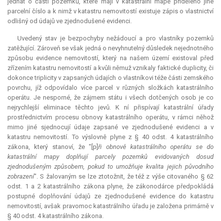
jednat o části pozemků, které mají v katastrální mapě přiděleno jiné
parcelní číslo a k nimž v katastru nemovitostí existuje zápis o vlastnictví
odlišný od údajů ve zjednodušené evidenci.
Uvedený stav je bezpochyby nežádoucí a pro vlastníky pozemků
zatěžující. Zároveň se však jedná o nevyhnutelný důsledek nejednotného
způsobu evidence nemovitostí, který na našem území existoval před
zřízením katastru nemovitostí a kvůli němuž vznikaly faktické duplicity, či
dokonce triplicity v zapsaných údajích o vlastníkovi téže části zemského
povrchu, jíž odpovídalo více parcel v různých složkách katastrálního
operátu. Je nesporné, že zájmem státu i všech dotčených osob je co
nejrychlejší eliminace těchto jevů. K ní přispívají katastrální úřady
prostřednictvím procesu obnovy katastrálního operátu, v rámci něhož
mimo jiné sjednocují údaje zapsané ve zjednodušené evidenci a v
katastru nemovitostí. To výslovně plyne z § 40 odst. 4 katastrálního
zákona, který stanoví, že "[p]
ři obnově katastrálního operátu se do
katastrální mapy doplňují parcely pozemků evidovaných dosud
zjednodušeným způsobem, pokud to umožňuje kvalita jejich původního
zobrazení
". S žalovaným se lze ztotožnit, že též z výše citovaného § 62
odst. 1 a 2 katastrálního zákona plyne, že zákonodárce předpokládá
postupné doplňování údajů ze zjednodušené evidence do katastru
nemovitostí, avšak pravomoc katastrálního úřadu je založena primárně v
§ 40 odst. 4 katastrálního zákona.