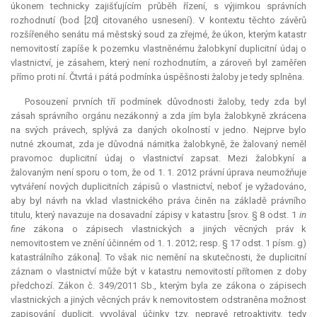
úkonem technicky zajišťujícím průběh řízení, s výjimkou správních
rozhodnutí (bod [20] citovaného usnesení). V kontextu těchto závěrů
rozšířeného senátu má městský soud za zřejmé, že úkon, kterým katastr
nemovitostí zapíše k pozemku vlastněnému žalobkyní duplicitní údaj o
vlastnictví, je zásahem, který není rozhodnutím, a zároveň byl zaměřen
přímo proti ní. Čtvrtá i pátá podmínka úspěšnosti žaloby je tedy splněna.
Posouzení prvních tří podmínek důvodnosti žaloby, tedy zda byl
zásah správního orgánu nezákonný a zda jím byla žalobkyně zkrácena
na svých právech, splývá za daných okolností v jedno. Nejprve bylo
nutné zkoumat, zda je důvodná námitka žalobkyně, že žalovaný neměl
pravomoc duplicitní údaj o vlastnictví zapsat. Mezi žalobkyní a
žalovaným není sporu o tom, že od 1. 1. 2012 právní úprava neumožňuje
vytváření nových duplicitních zápisů o vlastnictví, neboť je vyžadováno,
aby byl návrh na vklad vlastnického práva činěn na základě právního
titulu, který navazuje na dosavadní zápisy v katastru [srov. § 8 odst. 1
in
fine
zákona o zápisech vlastnických a jiných věcných práv k
nemovitostem ve znění účinném od 1. 1. 2012; resp. § 17 odst. 1 písm. g)
katastrálního zákona]. To však nic nemění na skutečnosti, že duplicitní
záznam o vlastnictví může být v katastru nemovitostí přítomen z doby
předchozí. Zákon č. 349/2011 Sb., kterým byla ze zákona o zápisech
vlastnických a jiných věcných práv k nemovitostem odstraněna možnost
zapisování duplicit, vyvolával účinky tzv. nepravé retroaktivity, tedy