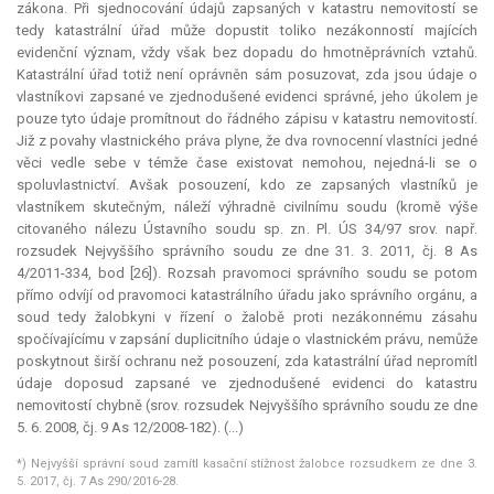
zákona. Při sjednocování údajů zapsaných v katastru nemovitostí se
tedy katastrální úřad může dopustit toliko nezákonností majících
evidenční význam, vždy však bez dopadu do hmotněprávních vztahů.
Katastrální úřad totiž není oprávněn sám posuzovat, zda jsou údaje o
vlastníkovi zapsané ve zjednodušené evidenci správné, jeho úkolem je
pouze tyto údaje promítnout do řádného zápisu v katastru nemovitostí.
Již z povahy vlastnického práva plyne, že dva rovnocenní vlastníci jedné
věci vedle sebe v témže čase existovat nemohou, nejedná-li se o
spoluvlastnictví. Avšak posouzení, kdo ze zapsaných vlastníků je
vlastníkem skutečným, náleží výhradně civilnímu soudu (kromě výše
citovaného nálezu Ústavního soudu sp. zn. Pl. ÚS 34/97 srov. např.
rozsudek Nejvyššího správního soudu ze dne 31. 3. 2011, čj. 8 As
4/2011-334, bod [26]). Rozsah pravomoci správního soudu se potom
přímo odvíjí od pravomoci katastrálního úřadu jako správního orgánu, a
soud tedy žalobkyni v řízení o žalobě proti nezákonnému zásahu
spočívajícímu v zapsání duplicitního údaje o vlastnickém právu, nemůže
poskytnout širší ochranu než posouzení, zda katastrální úřad nepromítl
údaje doposud zapsané ve zjednodušené evidenci do katastru
nemovitostí chybně (srov. rozsudek Nejvyššího správního soudu ze dne
5. 6. 2008, čj. 9 As 12/2008-182). (...)
*) Nejvyšší správní soud zamítl kasační stížnost žalobce rozsudkem ze dne 3.
5. 2017, čj. 7 As 290/2016-28.