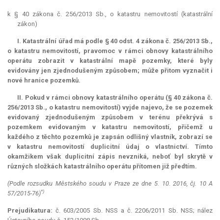
k § 40 zákona č. 256/2013 Sb., o katastru nemovitostí (katastrální
zákon)
I. Katastrální úřad má podle § 40 odst. 4 zákona č. 256/2013 Sb.,
o katastru nemovitostí, pravomoc v rámci obnovy katastrálního
operátu zobrazit v katastrální mapě pozemky, které byly
evidovány jen zjednodušeným způsobem; může přitom vyznačit i
nové hranice pozemků.
II. Pokud v rámci obnovy katastrálního operátu (§ 40 zákona č.
256/2013 Sb., o katastru nemovitostí) vyjde najevo, že se pozemek
evidovaný zjednodušeným způsobem v terénu překrývá s
pozemkem evidovaným v katastru nemovitostí, přičemž u
každého z těchto pozemků je zapsán odlišný vlastník, zobrazí se
v katastru nemovitostí duplicitní údaj o vlastnictví. Tímto
okamžikem však duplicitní zápis nevzniká, neboť byl skrytě v
různých složkách katastrálního operátu přítomen již předtím.
(Podle rozsudku Městského soudu v Praze ze dne 5. 10. 2016, čj. 10 A
*)
57/2015-76)
Prejudikatura:
č. 603/2005 Sb. NSS a č. 2206/2011 Sb. NSS; nález