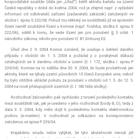
hospodářské soutěže (dále jen „Úřad“) šetřil aktivitu kartelu na území
České republiky v době do května 2004, což je zřejmé např. z vyžádání
informací od odběratelů zařízení (zadavatelů zakázek) založených ve
složce I. spisu S 222/06. Pokud mu některý ze soutěžitelů již ve správním
řízení namítl souběžné řízení u Komise (např. Toshiba, složka II. spisu S
222/06), sdělil k tomu, že vede řízení jen pro porušení § 3 odst. 1
národního zákona, nikoliv pro porušení čl. 81 Smlouvy ES.
Úřad dne 2. 9. 2004 Komisi oznámil, že uvažuje o šetření daného
případu v období do 1. 5. 2004 a požádal ji o poskytnutí důkazů
vztahujících se k danému období a území (č. l. 172, složka I. spisu P
239/04). Komise na to sdělila dne 30. 9. 2004, že bude prošetřovat jen
aktivity, které se týkaly území původních 15 členů Evropské unie, neboť
by bylo obtížné ukládat pokutu za porušení v období od 1. 5. do 12. 5.
2004 na nově přistupujících územích (č. l. 182 téže složky).
Rozhodnutí žalovaného pak vycházelo z tvrzení posledního kontaktu
mezi soutěžiteli tak, jak je uvedeno v jeho rozhodnutí (body B, D), tedy z
data 3. 3. 2004, kdy mělo dojít k poslednímu kontaktu elektronickou
poštou (e-mailem). V rozhodnutí je odkázáno na korespondenci
založenou ve spise P 239/04.
Krajskému soudu nelze vytýkat, že tyto skutečnosti nevzal při