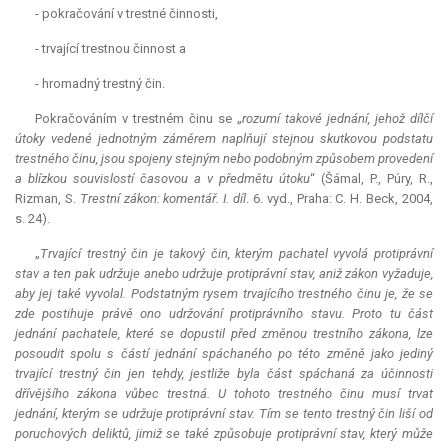
- pokračování v trestné činnosti,
- trvající trestnou činnost a
- hromadný trestný čin.
Pokračováním v trestném činu se „
rozumí takové jednání, jehož dílčí
útoky vedené jednotným záměrem naplňují stejnou skutkovou podstatu
trestného činu, jsou spojeny stejným nebo podobným způsobem provedení
a blízkou souvislostí časovou a v předmětu útoku
“ (Šámal, P., Púry, R.,
Rizman, S.
Trestní zákon: komentář. I. díl
. 6. vyd., Praha: C. H. Beck, 2004,
s. 24).
„
Trvající trestný čin je takový čin, kterým pachatel vyvolá protiprávní
stav a ten pak udržuje anebo udržuje protiprávní stav, aniž zákon vyžaduje,
aby jej také vyvolal. Podstatným rysem trvajícího trestného činu je, že se
zde postihuje právě ono udržování protiprávního stavu. Proto tu část
jednání pachatele, které se dopustil před změnou trestního zákona, lze
posoudit spolu s částí jednání spáchaného po této změně jako jediný
trvající trestný čin jen tehdy, jestliže byla část spáchaná za účinnosti
dřívějšího zákona vůbec trestná. U tohoto trestného činu musí trvat
jednání, kterým se udržuje protiprávní stav. Tím se tento trestný čin liší od
poruchových deliktů, jimiž se také způsobuje protiprávní stav, který může