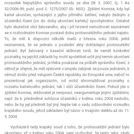
rozsudek Nejvyššího správního soudu ze dne 28. 3. 2007, čj. 1 As
32/2006-99, publ. pod č. 1275/2007 Sb. NSS). Zjištění Komise, kdy byl
kartel
ukončen, vycházející z jejího přímého šetření, nebylo žádným z
účastníků řízení (co do doby ukončení kartelu) zpochybněno. Ostatně
bylo skutečně věcí žalovaného, aby i při tvrzené nemožnosti seznámení
se s rozhodnutím Komise postavil dobu protisoutěžního jednání najisto.
To, že měl k dispozici několik mailů z března roku 2004, ještě
neznamená, že se jednalo o poslední akty dokládající protisoutěžní
jednání. Byť žalovaný v kasační stížnosti tvrdí, že neměl konkrétní
poznatky, na jejichž základě by mohl spolehlivě určit jiný termín ukončení
protisoutěžního jednání, je třeba poukázat na průběh správního řízení, z
něhož je zřejmé, že měl výslovně v úmyslu zabývat se pouze jednáním, k
němuž došlo před vstupem České republiky do Evropské unie, neboť to
prezentoval jak organizacím, od nichž shromažďoval poznatky o
rozsahu kartelového jednání, tak i vůči účastníkům řízení. Pokud jde o
zjištění Komise, stěžovatel je nevyvrací, neargumentuje jinými zjištěními,
např. že k předmětné schůzce účastníků v květnu roku 2004 nedošlo,
nebo že by její předmět byl jiný. Nejde tak o vadu odůvodnění rozsudku
krajského soudu, jehož základem byl názor o trvajícím deliktu až do 11.
5. 2004.
Vycházel-li tedy krajský soud z toho, že protisoutěžní jednání bylo
ukončeno až v květnu roku 2004, není rozhodné, že tento jeho závěr