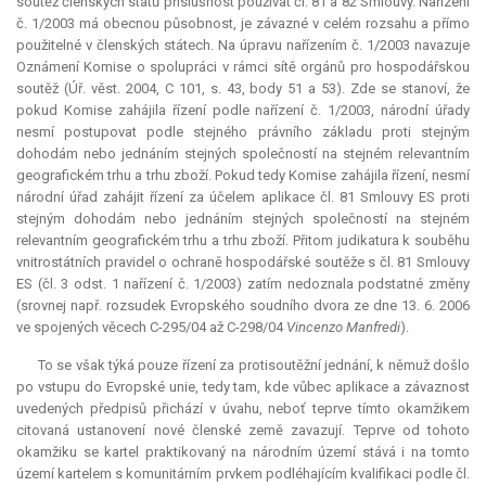
soutěž členských států příslušnost používat čl. 81 a 82 Smlouvy. Nařízení
č. 1/2003 má obecnou působnost, je závazné v celém rozsahu a přímo
použitelné v členských státech. Na úpravu nařízením č. 1/2003 navazuje
Oznámení Komise o spolupráci v rámci sítě orgánů pro hospodářskou
soutěž (Úř. věst. 2004, C 101, s. 43, body 51 a 53). Zde se stanoví, že
pokud Komise zahájila řízení podle nařízení č. 1/2003, národní úřady
nesmí postupovat podle stejného právního základu proti stejným
dohodám nebo jednáním stejných společností na stejném relevantním
geografickém trhu a trhu zboží. Pokud tedy Komise zahájila řízení, nesmí
národní úřad zahájit řízení za účelem aplikace čl. 81 Smlouvy ES proti
stejným dohodám nebo jednáním stejných společností na stejném
relevantním geografickém trhu a trhu zboží. Přitom
judikatura
k souběhu
vnitrostátních pravidel o ochraně hospodářské soutěže s čl. 81 Smlouvy
ES (čl. 3 odst. 1 nařízení č. 1/2003) zatím nedoznala podstatné změny
(srovnej např. rozsudek Evropského soudního dvora ze dne 13. 6. 2006
ve spojených věcech C-295/04 až C-298/04
Vincenzo Manfredi
).
To se však týká pouze řízení za protisoutěžní jednání, k němuž došlo
po vstupu do Evropské unie, tedy tam, kde vůbec aplikace a závaznost
uvedených předpisů přichází v úvahu, neboť teprve tímto okamžikem
citovaná ustanovení nové členské země zavazují. Teprve od tohoto
okamžiku se
kartel
praktikovaný na národním území stává i na tomto
území kartelem s komunitárním prvkem podléhajícím kvalifikaci podle čl.