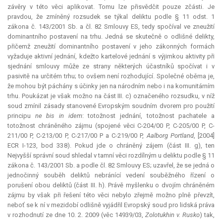
závěry v této věci aplikovat. Tomu lze přisvědčit pouze zčásti. Je
pravdou, že zmíněný rozsudek se týkal deliktu podle § 11 odst. 1
zákona č. 143/2001 Sb. a čl. 82 Smlouvy ES, tedy spočíval ve zneužití
dominantního postavení na trhu. Jedná se skutečně o odlišné delikty,
přičemž zneužití dominantního postavení v jeho zákonných formách
vyžaduje aktivní jednání, kdežto kartelové jednání s výjimkou aktivity při
sjednání smlouvy může ze strany některých účastníků spočívat i v
pasivitě na určitém trhu; to ovšem není rozhodující. Společné oběma je,
že mohou být páchány s účinky jen na národním nebo i na komunitárním
trhu. Poukázat je však možno na část III. c) označeného rozsudku, v níž
soud zmínil zásady stanovené Evropským soudním dvorem pro použití
principu
ne bis in idem
: totožnost jednání, totožnost pachatele a
totožnost chráněného zájmu (spojené věci C-204/00 P, C-205/00 P, C-
211/00 P, C-213/00 P, C-217/00 P a C-219/00 P,
Aalborg Portland
, [2004]
ECR I-123, bod 338). Pokud jde o chráněný zájem (část III. g), ten
Nejvyšší správní soud shledal v tamní věci rozdílným u deliktu podle § 11
zákona č. 143/2001 Sb. a podle čl. 82 Smlouvy ES; uzavřel, že se jedná o
jednočinný souběh deliktů nebránící vedení souběžného řízení o
porušení obou deliktů (část III. h). Právě myšlenku o dvojím chráněném
zájmu by však při řešení této věci nebylo zřejmě možno plně převzít,
neboť se k ní v mezidobí odlišně vyjádřil Evropský soud pro lidská práva
v rozhodnutí ze dne 10. 2. 2009 (věc 14939/03,
Zolotukhin v. Rusko
) tak,