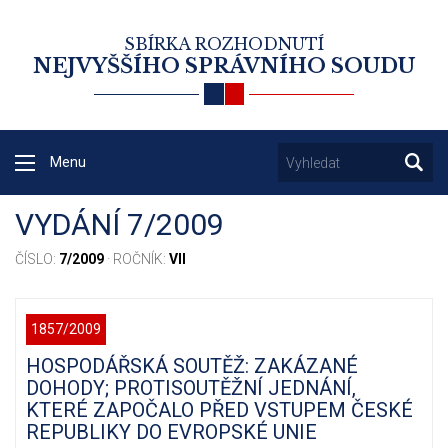
SBÍRKA ROZHODNUTÍ
NEJVYŠŠÍHO SPRÁVNÍHO SOUDU
Menu
VYDÁNÍ 7/2009
ČÍSLO:
7/2009
· ROČNÍK:
VII
1857/2009
HOSPODÁŘSKÁ SOUTĚŽ: ZAKÁZANÉ
DOHODY; PROTISOUTĚŽNÍ JEDNÁNÍ,
KTERÉ ZAPOČALO PŘED VSTUPEM ČESKÉ
REPUBLIKY DO EVROPSKÉ UNIE