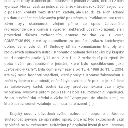
stanovení doby ukončení protisoutěžního jednání v úvahu, neboť i z nich
vycházel. Nevzal však za jednoznačné, že v březnu roku 2004 se jednalo
o poslední kontakt mezi stranami kartelu, ale usoudil, že jejich jednání
po datu označeném žalovaným ještě pokračovalo. Podkladem pro tento
závěr byly skutečnosti zřejmé přímo ze spisu žalovaného
(korespondence s Komisí a vyjádření některých účastníků řízení), ale i
provedení důkazu rozhodnutím Komise ze dne 24. 1. 2007,
COMP/F/38.899, které bylo postihem za porušení zákazu kartelových
dohod ve smyslu čl. 81 Smlouvy ES na komunitárním trhu plynem
izolovaných spínacích ústrojí. K tomuto doplnění dokazování byl krajský
soud oprávněn podle § 77 odst. 2 s. ř. s. Z rozhodnutí pak zjistil, že
doba trvání protisoutěžního jednání, které bylo specifikováno jako
„
celosvětový
kartel
“, byla Komisí vymezena od 15. 4. 1988 do 11. 5. 2004.
Krajský soud hodnotil vyjádření, které poskytla Komise žalovanému a
znění vydaného rozhodnutí, v němž bylo uvedeno, že pokuta je ukládána
za celosvětový
kartel
, včetně Evropy, přestože některá území byla
vyloučena. Výslovně přitom poukázal na bod 116 rozhodnutí vyjadřující,
že po otevření trhů střední a východní Evropy jsou do okruhu zemí, na
které se rozhodnutí vztahuje, zahrnuta i tato území. (...)
Krajský soud v důvodech svého rozhodnutí neopomenul žádnou
skutečnost zjevnou ze správního spisu, přičemž tyto skutečnosti vážil
společně se skutečnostmi zjištěnými při doplnění řízení (k tomu srovnej