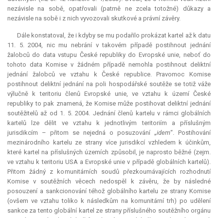
nezávisle na sobě, opatřovali (patrně ne zcela totožné) důkazy a
nezávisle na sobě i z nich vyvozovali skutkové a právní závěry.
Dále konstatoval, že i kdyby se mu podařilo prokázat
kartel
až k datu
11. 5. 2004, nic mu nebrání v takovém případě postihnout jednání
žalobců do data vstupu České republiky do Evropské unie, neboť do
tohoto data Komise v žádném případě nemohla postihnout deliktní
jednání žalobců ve vztahu k České republice. Pravomoc Komise
postihnout deliktní jednání na poli hospodářské soutěže se totiž váže
výlučně k teritoriu členů Evropské unie, ve vztahu k území České
republiky to pak znamená, že Komise může postihovat deliktní jednání
soutěžitelů až od 1. 5. 2004. Jednání členů kartelu v rámci globálních
kartelů lze dělit ve vztahu k jednotlivým teritoriím a příslušným
jurisdikcím – přitom se nejedná o posuzování „
idem
“. Postihování
mezinárodního kartelu ze strany více jurisdikcí vzhledem k účinkům,
které
kartel
na příslušných územích způsobil, je naprosto běžné (zejm.
ve vztahu k teritoriu USA a Evropské unie v případě globálních kartelů).
Přitom žádný z komunitárních soudů přezkoumávajících rozhodnutí
Komise v soutěžních věcech nedospěl k závěru, že by následné
posouzení a sankcionování téhož globálního kartelu ze strany Komise
(ovšem ve vztahu toliko k následkům na komunitární trh) po udělení
sankce za tento globální
kartel
ze strany příslušného soutěžního orgánu