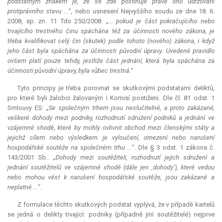
podstatným znakem je, že se zde postihuje právě ono udržování
protiprávního stavu ...
“, nebo usnesení Nejvyššího soudu ze dne 18. 6.
2008, sp. zn. 11 Tdo 250/2008: „
...
pokud je část pokračujícího nebo
trvajícího trestného činu spáchána též za účinnosti nového zákona, je
třeba kvalifikovat celý čin (skutek) podle tohoto (nového) zákona, i když
jeho část byla spáchána za účinnosti původní úpravy. Uvedené pravidlo
ovšem platí pouze tehdy, jestliže část jednání, která byla spáchána za
účinnosti původní úpravy, byla vůbec trestná.
“
Tyto principy je třeba porovnat se skutkovými podstatami deliktů,
pro které byli žalobci žalovaným i Komisí postiženi. Dle čl. 81 odst. 1
Smlouvy ES: „
Se společným trhem jsou neslučitelné, a proto zakázané,
veškeré dohody mezi podniky, rozhodnutí sdružení podniků a jednání ve
vzájemné shodě, které by mohly ovlivnit obchod mezi členskými státy a
jejichž cílem nebo výsledkem je vyloučení, omezení nebo narušení
hospodářské soutěže na společném trhu ...
“. Dle § 3 odst. 1 zákona č.
143/2001 Sb.: „
Dohody mezi soutěžiteli, rozhodnutí jejich sdružení a
jednání soutěžitelů ve vzájemné shodě (dále jen ‚dohody‘), které vedou
nebo mohou vést k narušení hospodářské soutěže, jsou zakázané a
neplatné ...
“.
Z formulace těchto skutkových podstat vyplývá, že v případě kartelů
se jedná o delikty trvající: podniky (případně jiní soutěžitelé) nejprve