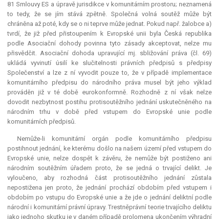
81 Smlouvy ES a úpravě
jurisdikce
v komunitárním prostoru; neznamená
to tedy, že se jím stává zpětně. Společná volná soutěž může být
chráněna až poté, kdy se o ni teprve může jednat. Pokud např. žalobce a)
tvrdí, že již před přistoupením k Evropské unii byla Česká republika
podle Asociační dohody povinna tyto zásady akceptovat, nelze mu
přisvědčit. Asociační dohoda upravující mj. sbližování práva (čl. 69)
ukládá vyvinutí úsilí ke slučitelnosti právních předpisů s předpisy
Společenství a lze z ní vyvodit pouze to, že v případě implementace
komunitárního předpisu do národního práva musel být jeho výklad
prováděn již v té době eurokonformně. Rozhodně z ní však nelze
dovodit nezbytnost postihu protisoutěžního jednání uskutečněného na
národním trhu v době před vstupem do Evropské unie podle
komunitárních předpisů.
Nemůže-li komunitární orgán podle komunitárního předpisu
postihnout jednání, ke kterému došlo na našem území před vstupem do
Evropské unie, nelze dospět k závěru, že nemůže být postiženo ani
národním soutěžním úřadem proto, že se jedná o trvající delikt. Je
vyloučeno, aby rozhodná část protisoutěžního jednání zůstala
nepostižena jen proto, že jednání prochází obdobím před vstupem i
obdobím po vstupu do Evropské unie a že jde o jednání deliktní podle
národní i komunitární právní úpravy. Trestněprávní teorie trvajícího deliktu
jako jednoho skutku je v daném případě prolomena ukončením výhradní