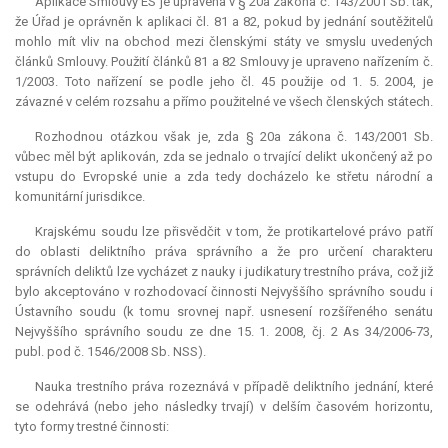
Aplikace Smlouvy ES je upravena v § 20a zákona č. 143/2001 Sb. tak,
že Úřad je oprávněn k aplikaci čl. 81 a 82, pokud by jednání soutěžitelů
mohlo mít vliv na obchod mezi členskými státy ve smyslu uvedených
článků Smlouvy. Použití článků 81 a 82 Smlouvy je upraveno nařízením č.
1/2003. Toto nařízení se podle jeho čl. 45 použije od 1. 5. 2004, je
závazné v celém rozsahu a přímo použitelné ve všech členských státech.
Rozhodnou otázkou však je, zda § 20a zákona č. 143/2001 Sb.
vůbec měl být aplikován, zda se jednalo o trvající delikt ukončený až po
vstupu do Evropské unie a zda tedy docházelo ke střetu národní a
komunitární
jurisdikce
.
Krajskému soudu lze přisvědčit v tom, že protikartelové právo patří
do oblasti deliktního práva správního a že pro určení charakteru
správních deliktů lze vycházet z nauky i judikatury trestního práva, což již
bylo akceptováno v rozhodovací činnosti Nejvyššího správního soudu i
Ústavního soudu (k tomu srovnej např. usnesení rozšířeného senátu
Nejvyššího správního soudu ze dne 15. 1. 2008, čj. 2 As 34/2006-73,
publ. pod č. 1546/2008 Sb. NSS).
Nauka trestního práva rozeznává v případě deliktního jednání, které
se odehrává (nebo jeho následky trvají) v delším časovém horizontu,
tyto formy trestné činnosti: