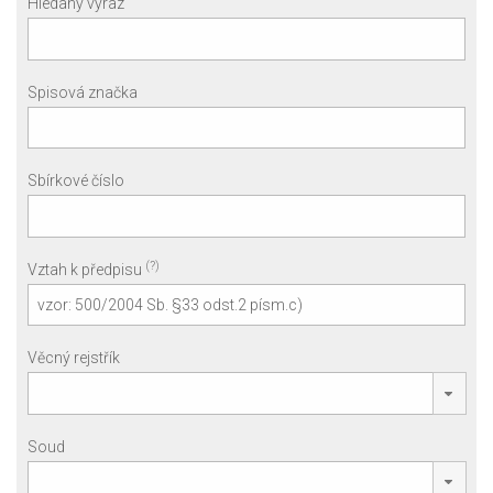
Hledaný výraz
Spisová značka
Sbírkové číslo
(?)
Vztah k předpisu
Věcný rejstřík
Soud