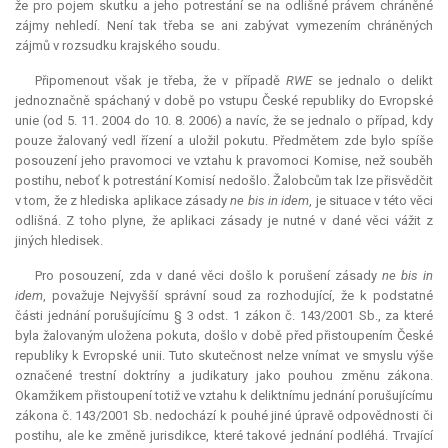
že pro pojem skutku a jeho potrestání se na odlišné právem chráněné
zájmy nehledí. Není tak třeba se ani zabývat vymezením chráněných
zájmů v rozsudku krajského soudu.
Připomenout však je třeba, že v případě
RWE
se jednalo o delikt
jednoznačně spáchaný v době po vstupu České republiky do Evropské
unie (od 5. 11. 2004 do 10. 8. 2006) a navíc, že se jednalo o případ, kdy
pouze žalovaný vedl řízení a uložil pokutu. Předmětem zde bylo spíše
posouzení jeho pravomoci ve vztahu k pravomoci Komise, než souběh
postihu, neboť k potrestání Komisí nedošlo. Žalobcům tak lze přisvědčit
v tom, že z hlediska aplikace zásady
ne bis in idem
, je situace v této věci
odlišná. Z toho plyne, že aplikaci zásady je nutné v dané věci vážit z
jiných hledisek.
Pro posouzení, zda v dané věci došlo k porušení zásady
ne bis in
idem
, považuje Nejvyšší správní soud za rozhodující, že k podstatné
části jednání porušujícímu § 3 odst. 1 zákon č. 143/2001 Sb., za které
byla žalovaným uložena pokuta, došlo v době před přistoupením České
republiky k Evropské unii. Tuto skutečnost nelze vnímat ve smyslu výše
označené trestní doktríny a judikatury jako pouhou změnu zákona.
Okamžikem přistoupení totiž ve vztahu k deliktnímu jednání porušujícímu
zákona č. 143/2001 Sb. nedochází k pouhé jiné úpravě odpovědnosti či
postihu, ale ke změně
jurisdikce
, které takové jednání podléhá. Trvající