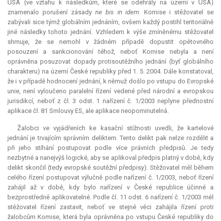
USA (ve vztahu k následkům, které se odehrály na území v USA)
znamenalo porušení zásady
ne bis in idem
. Komise i stěžovatel se
zabývali sice týmž globálním jednáním, ovšem každý postihl teritoriálně
jiné následky tohoto jednání. Vzhledem k výše zmíněnému stěžovatel
shrnuje, že se nemohl v žádném případě dopustit opětovného
posouzení a sankcionování téhož, neboť Komise nebyla a není
oprávněna posuzovat dopady protisoutěžního jednání (byť globálního
charakteru) na území České republiky před 1. 5. 2004. Dále konstatoval,
že i v případě hodnocení jednání, k němuž došlo po vstupu do Evropské
unie, není vyloučeno paralelní řízení vedené před národní a evropskou
jurisdikcí, neboť z čl. 3 odst. 1 nařízení č. 1/2003 neplyne přednostní
aplikace čl. 81 Smlouvy ES, ale aplikace neopominutelná.
Žalobci ve vyjádřeních ke kasační stížnosti uvedli, že kartelové
jednání je trvajícím správním deliktem. Tento delikt pak nelze rozdělit a
při jeho stíhání postupovat podle více právních předpisů. Je tedy
nezbytné a nanejvýš logické, aby se aplikoval předpis platný v době, kdy
delikt skončil (tedy evropské soutěžní předpisy). Stěžovatel měl během
celého řízení postupovat výlučně podle nařízení č. 1/2003, neboť řízení
zahájil až v době, kdy bylo nařízení v České republice účinné a
bezprostředně aplikovatelné. Podle čl. 11 odst. 6 nařízení č. 1/2003 měl
stěžovatel řízení zastavit, neboť ve stejné věci zahájila řízení proti
žalobcům Komise, která byla oprávněna po vstupu České republiky do