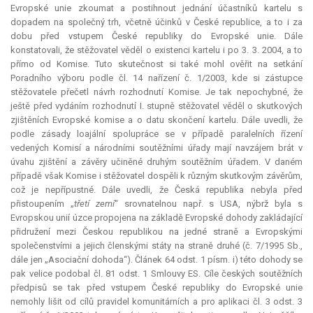
Evropské unie zkoumat a postihnout jednání účastníků kartelu s
dopadem na společný trh, včetně účinků v České republice, a to i za
dobu před vstupem České republiky do Evropské unie. Dále
konstatovali, že stěžovatel věděl o existenci kartelu i po 3. 3. 2004, a to
přímo od Komise. Tuto skutečnost si také mohl ověřit na setkání
Poradního výboru podle čl. 14 nařízení č. 1/2003, kde si zástupce
stěžovatele přečetl návrh rozhodnutí Komise. Je tak nepochybné, že
ještě před vydáním rozhodnutí I. stupně stěžovatel věděl o skutkových
zjištěních Evropské komise a o datu skončení kartelu. Dále uvedli, že
podle zásady loajální spolupráce se v případě paralelních řízení
vedených Komisí a národními soutěžními úřady mají navzájem brát v
úvahu zjištění a závěry učiněné druhým soutěžním úřadem. V daném
případě však Komise i stěžovatel dospěli k různým skutkovým závěrům,
což je nepřípustné. Dále uvedli, že Česká republika nebyla před
přistoupením „
třetí zemí
“ srovnatelnou např. s USA, nýbrž byla s
Evropskou unií úzce propojena na základě Evropské dohody zakládající
přidružení mezi Českou republikou na jedné straně a Evropskými
společenstvími a jejich členskými státy na straně druhé (č. 7/1995 Sb.,
dále jen „Asociační dohoda“). Článek 64 odst. 1 písm. i) této dohody se
pak velice podobal čl. 81 odst. 1 Smlouvy ES. Cíle českých soutěžních
předpisů se tak před vstupem České republiky do Evropské unie
nemohly lišit od cílů pravidel komunitárních a pro aplikaci čl. 3 odst. 3