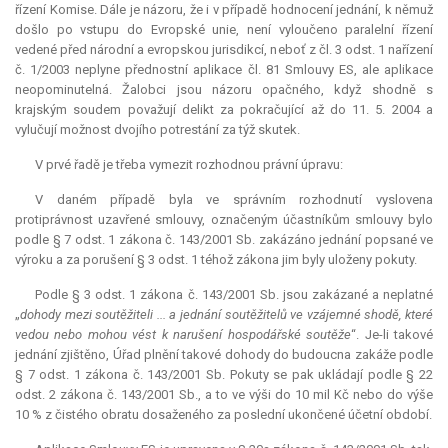
řízení Komise. Dále je názoru, že i v případě hodnocení jednání, k němuž
došlo po vstupu do Evropské unie, není vyloučeno paralelní řízení
vedené před národní a evropskou jurisdikcí, neboť z čl. 3 odst. 1 nařízení
č. 1/2003 neplyne přednostní aplikace čl. 81 Smlouvy ES, ale aplikace
neopominutelná. Žalobci jsou názoru opačného, když shodně s
krajským soudem považují delikt za pokračující až do 11. 5. 2004 a
vylučují možnost dvojího potrestání za týž skutek.
V prvé řadě je třeba vymezit rozhodnou právní úpravu:
V daném případě byla ve správním rozhodnutí vyslovena
protiprávnost uzavřené smlouvy, označeným účastníkům smlouvy bylo
podle § 7 odst. 1 zákona č. 143/2001 Sb. zakázáno jednání popsané ve
výroku a za porušení § 3 odst. 1 téhož zákona jim byly uloženy pokuty.
Podle § 3 odst. 1 zákona č. 143/2001 Sb. jsou zakázané a neplatné
„
dohody mezi soutěžiteli ... a jednání soutěžitelů ve vzájemné shodě, které
vedou nebo mohou vést k narušení hospodářské soutěže
“. Je-li takové
jednání zjištěno, Úřad plnění takové dohody do budoucna zakáže podle
§ 7 odst. 1 zákona č. 143/2001 Sb. Pokuty se pak ukládají podle § 22
odst. 2 zákona č. 143/2001 Sb., a to ve výši do 10 mil Kč nebo do výše
10 % z čistého obratu dosaženého za poslední ukončené účetní období.