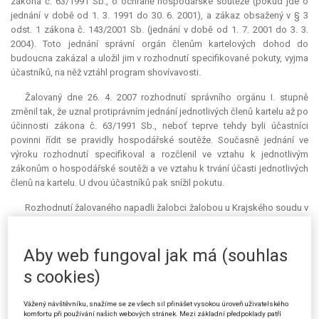
zákona č. 63/1991 Sb., o ochraně hospodářské soutěže (pokud jde o
jednání v době od 1. 3. 1991 do 30. 6. 2001), a zákaz obsažený v § 3
odst. 1 zákona č. 143/2001 Sb. (jednání v době od 1. 7. 2001 do 3. 3.
2004). Toto jednání správní orgán členům kartelových dohod do
budoucna zakázal a uložil jim v rozhodnutí specifikované pokuty, vyjma
účastníků, na něž vztáhl program shovívavosti.
Žalovaný dne 26. 4. 2007 rozhodnutí správního orgánu I. stupně
změnil tak, že uznal protiprávním jednání jednotlivých členů kartelu až po
účinnosti zákona č. 63/1991 Sb., neboť teprve tehdy byli účastníci
povinni řídit se pravidly hospodářské soutěže. Současně jednání ve
výroku rozhodnutí specifikoval a rozčlenil ve vztahu k jednotlivým
zákonům o hospodářské soutěži a ve vztahu k trvání účasti jednotlivých
členů na kartelu. U dvou účastníků pak snížil pokutu.
Rozhodnutí žalovaného napadli žalobci žalobou u Krajského soudu v
Brně. Namítali, že správní orgány nesprávně stanovily dobu zakázaného
jednání. Pokud jednání trvalo i po vstupu České republiky do Evropské
unie, měl být přímo aplikován čl. 81 Smlouvy ES. Protože v téže věci již
Aby web fungoval jak má (souhlas
zahájila řízení Komise, zanikla tím příslušnost vedení správního řízení
s cookies)
českým soutěžním úřadem podle čl. 11 odst. 6 nařízení č. 1/2003. Byla
tak porušena zásada
ne bis in idem
.
Vážený návštěvníku, snažíme se ze všech sil přinášet vysokou úroveň uživatelského
komfortu při používání našich webových stránek. Mezi základní předpoklady patří
Krajský soud v Brně rozsudkem ze dne 25. 6. 2008 rozhodnutí