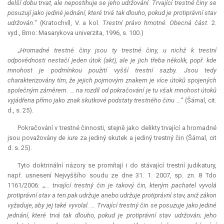
delší dobu trvat, ale nepostihuje se jeho udržování. Trvající trestné činy se
posuzují jako jediné jednání, které trvá tak dlouho, pokud je protiprávní stav
udržován.
“ (Kratochvíl, V. a kol.
Trestní právo hmotné. Obecná část.
2.
vyd., Brno: Masarykova univerzita, 1996, s. 100.)
„
Hromadné trestné činy jsou ty trestné činy, u nichž k trestní
odpovědnosti nestačí jeden útok (akt), ale je jich třeba několik, popř. kde
mnohost je podmínkou použití vyšší trestní sazby. Jsou tedy
charakterizovány tím, že jejich pojmovým znakem je více útoků spojených
společným záměrem. ... na rozdíl od pokračování je tu však mnohost útoků
vyjádřena přímo jako znak skutkové podstaty trestného činu ...
“ (Šámal, cit.
d., s. 25).
Pokračování v trestné činnosti, stejně jako delikty trvající a hromadné
jsou považovány
de iure
za jediný skutek a jediný trestný čin (Šámal, cit
d. s. 25).
Tyto doktrinální názory se promítají i do stávající trestní judikatury,
např. usnesení Nejvyššího soudu ze dne 31. 1. 2007, sp. zn. 8 Tdo
1161/2006: „
... trvající trestný čin je takový čin, kterým pachatel vyvolá
protiprávní stav a ten pak udržuje anebo udržuje protiprávní stav, aniž zákon
vyžaduje, aby jej také vyvolal. ... Trvající trestný čin se posuzuje jako jediné
jednání, které trvá tak dlouho, pokud je protiprávní stav udržován; jeho