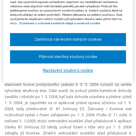
např. aby správně fungovalo vyhledávání, abychom vás neobtěžovali nevhodnou
žalovaného zrušil a věc mu vrátil k dalšímu řízení. Uvedl, že uzavření a
reklamou nebo abychom měli dostatek podnětů, jak web vylepšovat. Proto od Vás
potřebujeme souhlas se zpracováním souborů cookies, tj. malých souborů, které se
plnění kartelové dohody je správním deliktem trvajícím; takové jednání
dočasně ukládají ve vašem prohlížeči. Předem děkujeme za udělení souhlasu. Data
tvoří jeden skutek a tím i jeden delikt, a to až do okamžiku ukončení
využijeme ke zlepšování našich služeb a přizpůsobení obsahu webu přímo Vám na
takového jednání, tj. až do okamžiku odstranění protiprávního stavu.
míru.
Oznámení o ochraně osobních údajů a souborů cookie
Správní delikt spočívající v uzavření a plnění kartelové dohody se
považuje za spáchaný za účinnosti nové právní úpravy, pokud alespoň
Zamítnout vše kromě nutných cookies
část protiprávního jednání, jímž byl udržován protiprávní stav, se
odehrála za účinnosti nové právní úpravy. Krajský soud se dále zabýval
dobou trvání kartelu, zejména pak koncem protiprávního jednání, který
Přijmout všechny soubory cookie
žalovaný stanovil k 3. 3. 2004. Při vymezení deliktu vyšel z rozhodnutí
Komise ze dne 24. 1. 2007, COMP/F/38.899, kde je uvedeno, že
Nastavení souborů cookie
protiprávní jednání skončilo dne 11. 5. 2004. Správní orgán I. stupně
rozhodl dne 9. 2. 2007, tedy po rozhodnutí Komise. Krajský soud tak
stanovení konce protiprávního jednání k 3. 3. 2004 označil za uměle
vytvořený skutkový stav. Dále uvedl, že pokud plnění kartelové dohody
zasáhlo i období po 1. 5. 2004, byť byla dohoda uzavřena a plněna i před
1. 5. 2004, je zapotřebí na ni aplikovat právní úpravu účinnou od 1. 5.
2004, tedy přednostně čl. 81 Smlouvy ES. Žalovaný i Komise své
rozhodnutí vydali v řízení zahájeném po 1. 5. 2004. Podle čl. 11 odst. 6
nařízení č. 1/2003 ztrácí vnitrostátní soutěžní úřad příslušnost k aplikaci
článku 81 Smlouvy ES tehdy, pokud řízení v téže věci po 1. 5. 2004
zahájila již Komise. Ztratil-li vnitrostátní soutěžní úřad příslušnost k