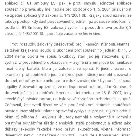
aplikaci čl. 81 Smlouvy ES, pak je proti smyslu jednotné aplikace
soutěžního práva, aby měl nadále pro období do 1. 5. 2004 příslušnost
ke zpětné aplikaci § 3 zákona č. 143/2001 Sb. Krajský soud uzavřel, že
takový postup, kdy část posuzovaného jednání, již posouzeného Komisí
podle čl. 81 Smlouvy ES, žalovaný vyčlení a posoudí znovu podle § 3
zákona č. 143/2001 Sb., porušuje zásadu
ne bis in idem
.
Proti rozsudku žalovaný (stěžovatel) brojil kasační stížností. Namítal,
že závěr krajského soudu o ukončení protisoutěžního jednání k 11. 5.
2004 nemá oporu ve spisu. Skutkový stav, jak jej stěžovatel zjistil,
vychází z provedeného dokazování – zejména z emailové komunikace
mezi členy kartelu, která je založena ve spisu. K jinému závěru o
ukončení protisoutěžního jednání (přes jisté
indicie
) nemohl stěžovatel
dospět, neboť by to nemělo oporu v dokazování, čímž by porušil zásadu
legality. Stěžovatel upozornil, že nedisponoval rozhodnutím Komise až
do zveřejnění jeho nedůvěrné verze na internetu dne 16. 8. 2007, tedy
necelé čtyři měsíce potom, co bylo ve věci vydáno rozhodnutí II. stupně.
Zdůraznil, že nevedl řízení ve věci porušení komunitárních soutěžních
pravidel. Nemohl tak uplatnit oprávnění vyplývající pro něj z § 20a odst. 3
písm. c) zákona č. 143/2001 Sb., tedy nemohl si vzájemně s Komisí a
ostatními soutěžními úřady členských států poskytnout a užívat jako
důkazy jakékoliv faktické nebo právní skutečnosti, včetně informací
důvěrných (viz čl. 12 nařízení č. 1/2003). Uvedl, že s Komisí vedli řízení