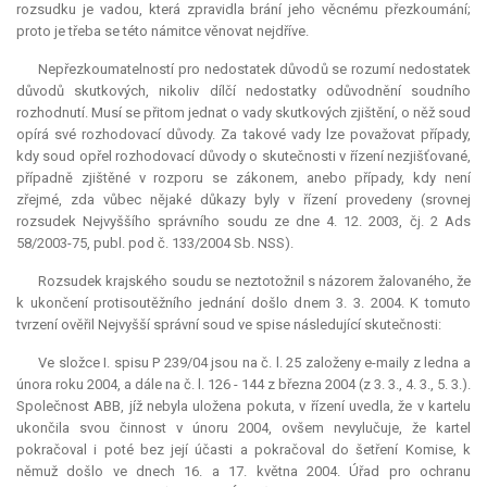
rozsudku je vadou, která zpravidla brání jeho věcnému přezkoumání;
proto je třeba se této námitce věnovat nejdříve.
Nepřezkoumatelností pro nedostatek důvodů se rozumí nedostatek
důvodů skutkových, nikoliv dílčí nedostatky odůvodnění soudního
rozhodnutí. Musí se přitom jednat o vady skutkových zjištění, o něž soud
opírá své rozhodovací důvody. Za takové vady lze považovat případy,
kdy soud opřel rozhodovací důvody o skutečnosti v řízení nezjišťované,
případně zjištěné v rozporu se zákonem, anebo případy, kdy není
zřejmé, zda vůbec nějaké důkazy byly v řízení provedeny (srovnej
rozsudek Nejvyššího správního soudu ze dne 4. 12. 2003, čj. 2 Ads
58/2003-75, publ. pod č. 133/2004 Sb. NSS).
Rozsudek krajského soudu se neztotožnil s názorem žalovaného, že
k ukončení protisoutěžního jednání došlo dnem 3. 3. 2004. K tomuto
tvrzení ověřil Nejvyšší správní soud ve spise následující skutečnosti:
Ve složce I. spisu P 239/04 jsou na č. l. 25 založeny e-maily z ledna a
února roku 2004, a dále na č. l. 126 - 144 z března 2004 (z 3. 3., 4. 3., 5. 3.).
Společnost ABB, jíž nebyla uložena pokuta, v řízení uvedla, že v kartelu
ukončila svou činnost v únoru 2004, ovšem nevylučuje, že
kartel
pokračoval i poté bez její účasti a pokračoval do šetření Komise, k
němuž došlo ve dnech 16. a 17. května 2004. Úřad pro ochranu