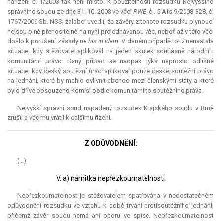
nařízení č. 1/2003 tak není místo. K použitelnosti rozsudku Nejvyššího
správního soudu ze dne 31. 10. 2008 ve věci
RWE
, čj. 5 Afs 9/2008-328, č.
1767/2009 Sb. NSS, žalobci uvedli, že závěry z tohoto rozsudku plynoucí
nejsou plně přenositelné na nyní projednávanou věc, neboť až v této věci
došlo k porušení zásady
ne bis in idem
. V daném případě totiž nenastala
situace, kdy stěžovatel aplikoval na jeden skutek současně národní i
komunitární právo. Daný případ se naopak týká naprosto odlišné
situace, kdy český soutěžní úřad aplikoval pouze české soutěžní právo
na jednání, které by mohlo ovlivnit obchod mezi členskými státy a které
bylo dříve posouzeno Komisí podle komunitárního soutěžního práva.
Nejvyšší správní soud napadený rozsudek Krajského soudu v Brně
zrušil a věc mu vrátil k dalšímu řízení.
Z ODŮVODNĚNÍ:
(...)
V. a) námitka nepřezkoumatelnosti
Nepřezkoumatelnost je stěžovatelem spatřována v nedostatečném
odůvodnění rozsudku ve vztahu k době trvání protisoutěžního jednání,
přičemž závěr soudu nemá ani oporu ve spise. Nepřezkoumatelnost