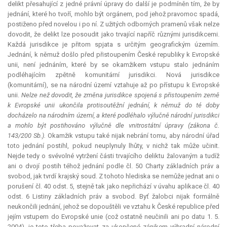
delikt přesahující z jedné právní úpravy do další je podmíněn tím, že by
jednání, které ho tvoří, mohlo být orgánem, pod jehož pravomoc spadá,
postiženo před novelou i po ní. Z užitých odborných pramenů však nelze
dovodit, že delikt lze posoudit jako trvající napříč různými jurisdikcemi.
Každá
jurisdikce
je přitom spjata s určitým geografickým územím.
Jednání, k němuž došlo před přistoupením České republiky k Evropské
unii, není jednáním, které by se okamžikem vstupu stalo jednáním
podléhajícím zpětně komunitární jurisdikci. Nová
jurisdikce
(komunitární), se na národní území vztahuje až po přístupu k Evropské
unii.
Nelze než dovodit, že změna
jurisdikce
spojená s přistoupením země
k Evropské unii ukončila protisoutěžní jednání, k němuž do té doby
docházelo na národním území, a které podléhalo výlučně národní jurisdikci
a mohlo být postihováno výlučně dle vnitrostátní úpravy (zákona č.
143/200 Sb.).
Okamžik vstupu také nijak nebrání tomu, aby národní úřad
toto jednání postihl, pokud neuplynuly lhůty, v nichž tak může učinit.
Nejde tedy o svévolné vytržení části trvajícího deliktu žalovaným a tudíž
ani o dvojí postih téhož jednání podle čl. 50 Charty základních práv a
svobod, jak tvrdí krajský soud. Z tohoto hlediska se nemůže jednat ani o
porušení čl. 40 odst. 5, stejně tak jako nepřichází v úvahu aplikace čl. 40
odst. 6 Listiny základních práv a svobod. Byť žalobci nijak formálně
neukončili jednání, jehož se dopouštěli ve vztahu k České republice před
jejím vstupem do Evropské unie (což ostatně neučinili ani po datu 1. 5.
2004), je toto třeba považovat za ukončené zánikem výhradní národní