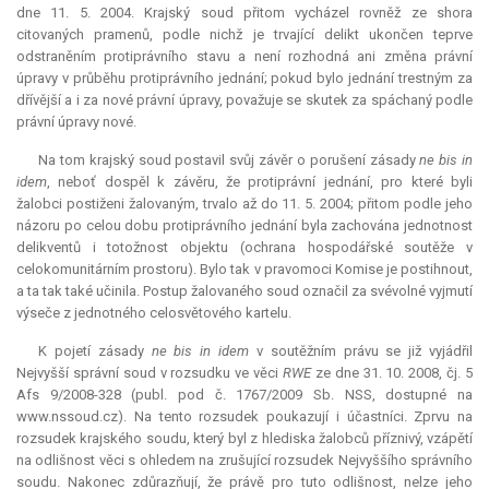
dne 11. 5. 2004. Krajský soud přitom vycházel rovněž ze shora
citovaných pramenů, podle nichž je trvající delikt ukončen teprve
odstraněním protiprávního stavu a není rozhodná ani změna právní
úpravy v průběhu protiprávního jednání; pokud bylo jednání trestným za
dřívější a i za nové právní úpravy, považuje se skutek za spáchaný podle
právní úpravy nové.
Na tom krajský soud postavil svůj závěr o porušení zásady
ne bis in
idem
, neboť dospěl k závěru, že protiprávní jednání, pro které byli
žalobci postiženi žalovaným, trvalo až do 11. 5. 2004; přitom podle jeho
názoru po celou dobu protiprávního jednání byla zachována jednotnost
delikventů i totožnost objektu (ochrana hospodářské soutěže v
celokomunitárním prostoru). Bylo tak v pravomoci Komise je postihnout,
a ta tak také učinila. Postup žalovaného soud označil za svévolné vyjmutí
výseče z jednotného celosvětového kartelu.
K pojetí zásady
ne bis in idem
v soutěžním právu se již vyjádřil
Nejvyšší správní soud v rozsudku ve věci
RWE
ze dne 31. 10. 2008, čj. 5
Afs 9/2008-328 (publ. pod č. 1767/2009 Sb. NSS, dostupné na
www.nssoud.cz). Na tento rozsudek poukazují i účastníci. Zprvu na
rozsudek krajského soudu, který byl z hlediska žalobců příznivý, vzápětí
na odlišnost věci s ohledem na zrušující rozsudek Nejvyššího správního
soudu. Nakonec zdůrazňují, že právě pro tuto odlišnost, nelze jeho