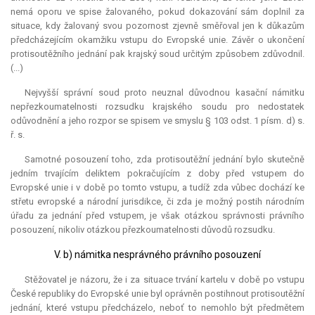
nemá oporu ve spise žalovaného, pokud dokazování sám doplnil za
situace, kdy žalovaný svou pozornost zjevně směřoval jen k důkazům
předcházejícím okamžiku vstupu do Evropské unie. Závěr o ukončení
protisoutěžního jednání pak krajský soud určitým způsobem zdůvodnil.
(...)
Nejvyšší správní soud proto neuznal důvodnou kasační námitku
nepřezkoumatelnosti rozsudku krajského soudu pro nedostatek
odůvodnění a jeho rozpor se spisem ve smyslu § 103 odst. 1 písm. d) s.
ř. s.
Samotné posouzení toho, zda protisoutěžní jednání bylo skutečně
jedním trvajícím deliktem pokračujícím z doby před vstupem do
Evropské unie i v době po tomto vstupu, a tudíž zda vůbec dochází ke
střetu evropské a národní
jurisdikce
, či zda je možný postih národním
úřadu za jednání před vstupem, je však otázkou správnosti právního
posouzení, nikoliv otázkou přezkoumatelnosti důvodů rozsudku.
V. b) námitka nesprávného právního posouzení
Stěžovatel je názoru, že i za situace trvání kartelu v době po vstupu
České republiky do Evropské unie byl oprávněn postihnout protisoutěžní
jednání, které vstupu předcházelo, neboť to nemohlo být předmětem