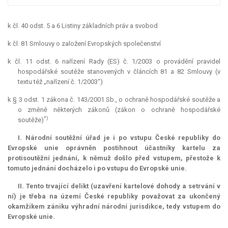
k čl. 40 odst. 5 a 6 Listiny základních práv a svobod
k čl. 81 Smlouvy o založení Evropských společenství
k čl. 11 odst. 6 nařízení Rady (ES) č. 1/2003 o provádění pravidel
hospodářské soutěže stanovených v článcích 81 a 82 Smlouvy (v
textu též „nařízení č. 1/2003“)
k § 3 odst. 1 zákona č. 143/2001 Sb., o ochraně hospodářské soutěže a
o změně některých zákonů (zákon o ochraně hospodářské
*)
soutěže)
I. Národní soutěžní úřad je i po vstupu České republiky do
Evropské unie oprávněn postihnout účastníky kartelu za
protisoutěžní jednání, k němuž došlo před vstupem, přestože k
tomuto jednání docházelo i po vstupu do Evropské unie.
II. Tento trvající delikt (uzavření kartelové dohody a setrvání v
ní) je třeba na území České republiky považovat za ukončený
okamžikem zániku výhradní národní
jurisdikce
, tedy vstupem do
Evropské unie.