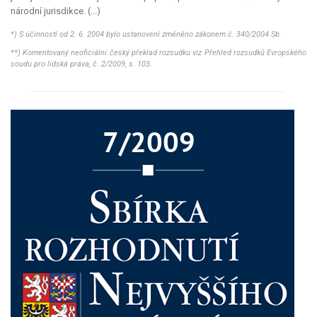
národní
jurisdikce
. (...)
*) S účinností od 2. 6. 2004 bylo ustanovení změněno zákonem č. 340/2004 Sb.
**) Komentovaný neoficiální český překlad rozsudku viz Přehled rozsudků Evropského
soudu pro lidská práva, č. 2/2009, s. 103.