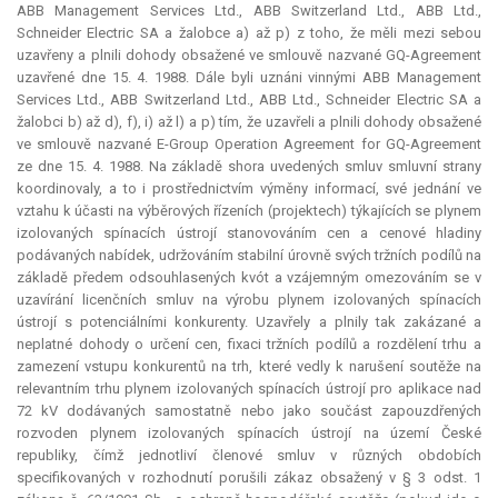
ABB Management Services Ltd., ABB Switzerland Ltd., ABB Ltd.,
Schneider Electric SA a žalobce a) až p) z toho, že měli mezi sebou
uzavřeny a plnili dohody obsažené ve smlouvě nazvané GQ-Agreement
uzavřené dne 15. 4. 1988. Dále byli uznáni vinnými ABB Management
Services Ltd., ABB Switzerland Ltd., ABB Ltd., Schneider Electric SA a
žalobci b) až d), f), i) až l) a p) tím, že uzavřeli a plnili dohody obsažené
ve smlouvě nazvané E-Group Operation Agreement for GQ-Agreement
ze dne 15. 4. 1988. Na základě shora uvedených smluv smluvní strany
koordinovaly, a to i prostřednictvím výměny informací, své jednání ve
vztahu k účasti na výběrových řízeních (projektech) týkajících se plynem
izolovaných spínacích ústrojí stanovováním cen a cenové hladiny
podávaných nabídek, udržováním stabilní úrovně svých tržních podílů na
základě předem odsouhlasených kvót a vzájemným omezováním se v
uzavírání licenčních smluv na výrobu plynem izolovaných spínacích
ústrojí s potenciálními konkurenty. Uzavřely a plnily tak zakázané a
neplatné dohody o určení cen, fixaci tržních podílů a rozdělení trhu a
zamezení vstupu konkurentů na trh, které vedly k narušení soutěže na
relevantním trhu plynem izolovaných spínacích ústrojí pro aplikace nad
72 kV dodávaných samostatně nebo jako součást zapouzdřených
rozvoden plynem izolovaných spínacích ústrojí na území České
republiky, čímž jednotliví členové smluv v různých obdobích
specifikovaných v rozhodnutí porušili zákaz obsažený v § 3 odst. 1