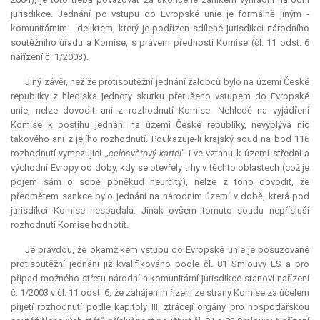
jurisdikce
. Jednání po vstupu do Evropské unie je formálně jiným -
komunitárním - deliktem, který je podřízen sdílené jurisdikci národního
soutěžního úřadu a Komise, s právem přednosti Komise (čl. 11 odst. 6
nařízení č. 1/2003).
Jiný závěr, než že protisoutěžní jednání žalobců bylo na území České
republiky z hlediska jednoty skutku přerušeno vstupem do Evropské
unie, nelze dovodit ani z rozhodnutí Komise. Nehledě na vyjádření
Komise k postihu jednání na území České republiky, nevyplývá nic
takového ani z jejího rozhodnutí. Poukazuje-li krajský soud na bod 116
rozhodnutí vymezující „
celosvětový
kartel
“ i ve vztahu k území střední a
východní Evropy od doby, kdy se otevřely trhy v těchto oblastech (což je
pojem sám o sobě poněkud neurčitý), nelze z toho dovodit, že
předmětem sankce bylo jednání na národním území v době, která pod
jurisdikci Komise nespadala. Jinak ovšem tomuto soudu nepřísluší
rozhodnutí Komise hodnotit.
Je pravdou, že okamžikem vstupu do Evropské unie je posuzované
protisoutěžní jednání již kvalifikováno podle čl. 81 Smlouvy ES a pro
případ možného střetu národní a komunitární
jurisdikce
stanoví nařízení
č. 1/2003 v čl. 11 odst. 6, že zahájením řízení ze strany Komise za účelem
přijetí rozhodnutí podle kapitoly III, ztrácejí orgány pro hospodářskou