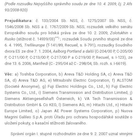
(Podle rozsudku Nejvyššího správního soudu ze dne 10. 4. 2009, čj. 2 Afs
93/2008-920)
Prejudikatura:
č. 133/2004 Sb. NSS, č. 1275/2007 Sb. NSS, č.
1546/2008 Sb. NSS a č. 1767/2009 Sb. NSS; rozsudek velkého senátu
Evropského soudu pro lidská práva ze dne 10. 2. 2009,
Zolotukhin v.
**)
Rusko
(stížnost č. 14939/03)
; rozsudek Soudu prvního stupně ze dne
6. 4. 1995,
Trefileurope
(T-141/89, Recueil, s. II-791); rozsudky Soudního
dvora ES ze dne 7. 1. 2004,
Aalborg Portland a další
(C-204/00 P, C-205/00
P, C-211/00 P, C-213/00 P, C-217/00 P a C-219/00 P, Recueil, s. I-123), ze
dne 13. 6. 2006,
Manfredi
(C - 295/04 až C - 298/04, Sb. rozh. s. I-6619).
Věc:
a) Toshiba Corporation, b) Areva T&D
Holding
SA, c) Areva T&D
SA, d) Areva T&D AG, e) Mitsubishi Electric Corporation, f) ALSTOM
(Societé Anonyme), g) Fuji Electric Holdings Co., Ltd., h) Fuji Electric
Systems Co., Ltd., i) Siemens Transmission and Distribution Limited, j)
Siemens Aktiengesellshaft Österreich, k) VA Tech Transmission &
Distribution GmbH & Co KEG, l) Siemens AG, m) Hitachi Ltd., n) Hitachi
Europe Limited, o) Japan AE Power Systems Corporation, p) Nuova
Magrini Galileo S.p.A. proti Úřadu pro ochranu hospodářské soutěže o
uložení pokuty, o kasační stížnosti žalovaného.
Správní orgán I. stupně rozhodnutím ze dne 9. 2. 2007 uznal vinnými