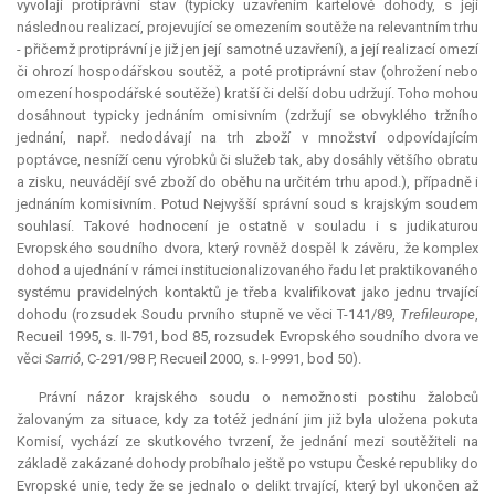
vyvolají protiprávní stav (typicky uzavřením kartelové dohody, s její
následnou realizací, projevující se omezením soutěže na relevantním trhu
- přičemž protiprávní je již jen její samotné uzavření), a její realizací omezí
či ohrozí hospodářskou soutěž, a poté protiprávní stav (ohrožení nebo
omezení hospodářské soutěže) kratší či delší dobu udržují. Toho mohou
dosáhnout typicky jednáním omisivním (zdržují se obvyklého tržního
jednání, např. nedodávají na trh zboží v množství odpovídajícím
poptávce, nesníží cenu výrobků či služeb tak, aby dosáhly většího obratu
a zisku, neuvádějí své zboží do oběhu na určitém trhu apod.), případně i
jednáním komisivním. Potud Nejvyšší správní soud s krajským soudem
souhlasí. Takové hodnocení je ostatně v souladu i s judikaturou
Evropského soudního dvora, který rovněž dospěl k závěru, že komplex
dohod a ujednání v rámci institucionalizovaného řadu let praktikovaného
systému pravidelných kontaktů je třeba kvalifikovat jako jednu trvající
dohodu (rozsudek Soudu prvního stupně ve věci T-141/89,
Trefileurope
,
Recueil 1995, s. II-791, bod 85, rozsudek Evropského soudního dvora ve
věci
Sarrió
, C-291/98 P, Recueil 2000, s. I-9991, bod 50).
Právní názor krajského soudu o nemožnosti postihu žalobců
žalovaným za situace, kdy za totéž jednání jim již byla uložena pokuta
Komisí, vychází ze skutkového tvrzení, že jednání mezi soutěžiteli na
základě zakázané dohody probíhalo ještě po vstupu České republiky do
Evropské unie, tedy že se jednalo o delikt trvající, který byl ukončen až