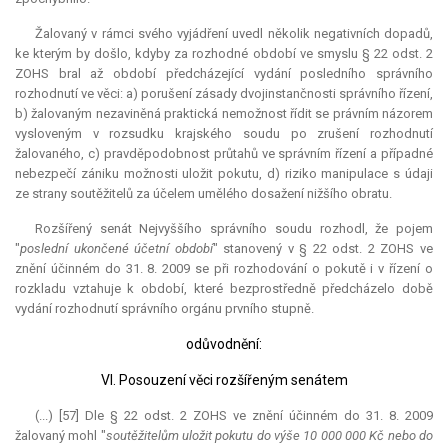
Žalovaný v rámci svého vyjádření uvedl několik negativních dopadů,
ke kterým by došlo, kdyby za rozhodné období ve smyslu § 22 odst. 2
ZOHS bral až období předcházející vydání posledního správního
rozhodnutí ve věci: a) porušení zásady dvojinstančnosti správního řízení,
b) žalovaným nezaviněná praktická nemožnost řídit se právním názorem
vysloveným v rozsudku krajského soudu po zrušení rozhodnutí
žalovaného, c) pravděpodobnost průtahů ve správním řízení a případné
nebezpečí zániku možnosti uložit pokutu, d) riziko manipulace s údaji
ze strany soutěžitelů za účelem umělého dosažení nižšího obratu.
Rozšířený senát Nejvyššího správního soudu rozhodl, že pojem
"
poslední ukončené účetní období
" stanovený v § 22 odst. 2 ZOHS ve
znění účinném do 31. 8. 2009 se při rozhodování o pokutě i v řízení o
rozkladu vztahuje k období, které bezprostředně předcházelo době
vydání rozhodnutí správního orgánu prvního stupně.
odůvodnění:
VI. Posouzení věci rozšířeným senátem
(...) [57] Dle § 22 odst. 2 ZOHS ve znění účinném do 31. 8. 2009
žalovaný mohl "
soutěžitelům uložit pokutu do výše 10 000 000 Kč nebo do