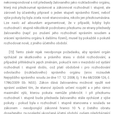
nekorespondoval s rolí předsedy žalovaného jako rozkladového orgánu,
který má přezkoumat správnost a zákonnost rozhodnutí I. stupně, ale
zároveň by účastníky připravil o jeden stupeň správního řízení, neboť
výše pokuty by byla zcela nově stanovována, nikoliv jen přezkoumávána.
Lze navíc
ad absurdum
argumentovat, že v případě, kdyby bylo
rozhodnutí I. stupně několikrát podrobeno přezkumu ze strany předsedy
žalovaného (např. po zrušení jeho rozhodnutí správním soudem a
vrácení správnímu orgánu k dalšímu řízení), musel by pokaždé o pokutě
rozhodovat nově, z jiného účetního období.
[72] Tento závěr nijak neodporuje požadavku, aby správní orgán
vycházel ze skutkového a právního stavu v době rozhodování, a
případně přihlédnul k jejich změnám, pokud k nim v mezidobí od vydání
rozhodnutí I. stupně došlo, což platí obdobně i pro rozhodování
odvolacího (rozkladového) správního orgánu (srov. rozsudek
Nejvyššího správního soudu ze dne 17. 12. 2008, čj. 1 As 68/2008-126, č.
1786/2009 Sb. NSS). Zákon dává žalovanému možnost využít své
správní uvážení tím, že stanoví způsob určení rozpětí a v jeho rámci
maximální výši, kterou pokuta nemůže překročit. I při přezkumu
rozhodnutí I. stupně bude předseda žalovaného stále vycházet z výše
pokuty - pokud byla v rozhodnutí I. stupně stanovena v souladu se
zákonem - neodporující zákonné hranici 10 % z čistého obratu
dosaženého za poslední ukončené účetní období, ovšem předcházející