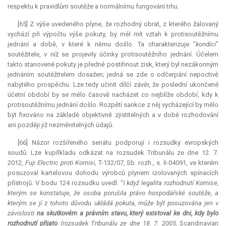
respektu k pravidlům soutěže a normálnímu fungování trhu.
[65] Z výše uvedeného plyne, že rozhodný obrat, z kterého žalovaný
vychází při výpočtu výše pokuty, by měl mít vztah k protisoutěžnímu
jednání a době, v které k němu došlo. Ta charakterizuje "
kondici
"
soutěžitele, v níž se projevily účinky protisoutěžního jednání. Účelem
takto stanovené pokuty je předně postihnout zisk, který byl nezákonným
jednáním soutěžitelem dosažen; jedná se zde o odčerpání nepoctivě
nabytého prospěchu. Lze tedy učinit dílčí závěr, že poslední ukončené
účetní období by se mělo časově nacházet co nejblíže období, kdy k
protisoutěžnímu jednání došlo. Rozpětí sankce z něj vycházející by mělo
být fixováno na základě objektivně zjistitelných a v době rozhodování
ani později již nezměnitelných údajů.
[66] Názor rozšířeného senátu podporují i rozsudky evropských
soudů. Lze kupříkladu odkázat na rozsudek Tribunálu ze dne 12. 7.
2012,
Fuji Electric proti Komisi
, T-132/07, Sb. rozh., s. II-04091, ve kterém
posuzoval kartelovou dohodu výrobců plynem izolovaných spínacích
přístrojů. V bodu 124 rozsudku uvedl: "
I když
legalita
rozhodnutí Komise,
kterým se konstatuje, že osoba porušila právo hospodářské soutěže, a
kterým se jí z tohoto důvodu ukládá pokuta, může být posuzována jen v
závislosti
na skutkovém a právním stavu, který existoval ke dni, kdy bylo
rozhodnutí přijato
(rozsudek Tribunálu ze dne 18. 7. 2005,
Scandinavian