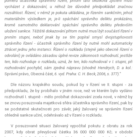
poměrů účastníka správního řízení, přitom tato skutková zjištění musí
vycházet z dokazování, u něhož lze důvodně předpokládat značnou
rozsáhlost. Řízení, v němž je pokuta ukládána, je řízením sankčním, jehož
materiálním výsledkem je, je-li spáchání správního deliktu prokázáno,
kromě samotného deklarování spáchání správního deliktu především
uložení sankce. Těžiště dokazování přitom nutně musí být součástí řízení v
prvním stupni, neboť jinak by se tím popíral smysl dvojstupňovosti
správního řízení - účastník správního řízení by nutně mohl automaticky
ztrácet jednu jeho instanci. Řízení o rozkladu (stejně jako obecně řízení o
odvolání) je ovládáno zásadou úplné revize zákonnosti rozhodnutí; jestliže
ten, kdo rozhoduje o rozkladu, uzná, že ten, kdo rozhodoval v I. stupni, při
rozhodování pochybil, sám zjedná nápravu (shodně Hendrych, D. a kol.:
Správní právo, Obecná část
, 6. vyd. Praha: C. H. Beck, 2006, s. 377).
"
Dle názoru krajského soudu, pokud by v řízení ve II. stupni - za
předpokladu, že by probíhalo v jiném roce, než ve kterém bylo vydáno
rozhodnutí I. stupně - mělo probíhat dokazování zcela nové, v němž by
se znovu posuzovala majetková sféra účastníka správního řízení, pak by
se podstatné skutečnosti pro závěr, jaký žalovaný ve správním řízení
ohledně sankce učiní, odehrávalo až v řízení o rozkladu.
V posuzované situaci žalovaný vypočítal pokutu z obratu za rok
2007, kdy obrat převyšoval částku 36 000 000 000 Kč; v období