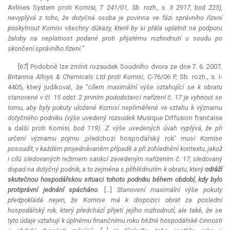
Airlines System proti Komisi
, T 241/01, Sb. rozh., s. II 2917, bod 225),
nevyplývá z toho, že dotyčná osoba je povinna ve fázi správního řízení
poskytnout Komisi všechny důkazy, které by si přála uplatnit na podporu
žaloby na neplatnost podané proti přijatému rozhodnutí u soudu po
skončení správního řízení.
"
[67] Podobně lze zmínit rozsudek Soudního dvora ze dne 7. 6. 2007,
Britannia Alloys & Chemicals Ltd proti Komisi
, C-76/06 P, Sb. rozh., s. I-
4405, který judikoval, že "
cílem maximální výše vztahující se k obratu
stanovené v čl. 15 odst. 2 prvním pododstavci nařízení č. 17 je vyhnout se
tomu, aby byly pokuty uložené Komisí nepřiměřené ve vztahu k významu
dotyčného podniku (výše uvedený rozsudek
Musique Diffusion franćaise
a další proti Komisi
, bod 119). Z výše uvedených úvah vyplývá, že při
určení významu pojmu ,
předchozí hospodářský rok'
musí Komise
posoudit, v každém projednávaném případě a při zohlednění kontextu, jakož
i cílů sledovaných režimem sankcí zavedeným nařízením č. 17, sledovaný
dopad na dotyčný podnik, a to zejména s přihlédnutím k obratu, který
odráží
skutečnou hospodářskou situaci tohoto podniku během období, kdy bylo
protiprávní jednání spácháno
.
[...]
Stanovení maximální výše pokuty
předpokládá nejen, že Komise má k dispozici obrat za poslední
hospodářský rok, který předchází přijetí jejího rozhodnutí, ale také, že se
tyto údaje vztahují k úplnému finančnímu roku běžné hospodářské činnosti