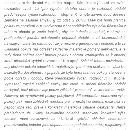
se tak o rozhodování v jediném stupni. Sám krajský soud ve svém
rozsudku uvedl, že "
pro výpočet čistého obratu je rozhodné období
předcházející vydání rozhodnutí
I. stupně
. K tomuto závěru soud dospívá
zejména na základě smyslu § 22 odst. 2 ZOHS. Má-li být horní hranice
pokuty za porušení ZOHS odvozena z hospodářského výsledku účastníka v
určitém období, je zcela logické, aby se jednalo o období, v němž se
protisoutěžní jednání uskutečnilo, případně období na ně bezprostředně
navazující. Jistě lze namítnout, že je možné argumentovat i opačně, a to že
ukládaná pokuta má odrážet skutečné majetkové poměry delikventa, a je
tedy třeba počítat horní hranici pokuty z obratu vztahujícího se k období,
které předchází vydání
rozhodnutí II. stupně
. Splnění tohoto požadavku -
aby uložená pokuta odpovídala majetkovým poměrům delikventa - však lze
bezezbytku dosáhnout i v případě, že byla horní hranice pokuty stanovena
podle obratu v období, které předcházelo vydání
rozhodnutí I. stupně
.
Vymezení rozpětí sankční sazby, pro které je určení účetního období
nezbytné, totiž představuje pouze základní ,
mantinely'
, ve kterých se může
žalovaný při vyměřování pokuty pohybovat. Při samotném stanovení výše
pokuty pak musí zohlednit všechna pro to nezbytná kritéria, mezi něž se
nepochybně řadí právě i konkrétní majetková situace delikventa. Nelze
přehlédnout, že úvahy žalovaného ohledně stanovení konkrétní výše
sankce musí navazovat na skutková zjištění ohledně charakteru
posuzovaného jednání, jeho dopadu na hospodářskou soutěž, majetkových