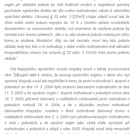
orgán při ukládání pokuty by měl hodnotit osobní a majetkové poměry
pachatele správního deliktu ke dni svého rozhodování, nikoliv k okamžiku
spáchání deliktu. Citovaný § 22 odst. 2
[ZOHS]
chápe zdejší soud tak, že
Úřad může uložit pokutu nejvýše do 10 % z čistého obratu soutěžitele
dosaženého ve stanoveném období, což znamená, že uložená pokuta by
neměla tuto hranici překročit. Jde o to, aby uložená pokuta nebyla pro toho,
komu je uložena, likvidační. Aby se tak nestalo, musí ten, kdo pokutu
ukládá, tedy ten, kdo o ní rozhoduje, v době svého rozhodování znát aktuální
hospodářskou situaci (ve smyslu § 22 odst. 2 ZOHS) toho, komu pokutu
ukládá.
"
Dle Nejvyššího správního soudu krajský soud v tehdy posuzované
věci "[d]
ospěl také k závěru, že postup správního orgánu v dané věci byl
správný. Krajský soud tak nepřihlížel k tomu, že první
rozhodnutí I. stupně
o
pokutách ze dne 19. 3. 2004 bylo zrušeno žalovaným rozhodnutím ze dne
11. 5. 2005 a že
správní orgán I. stupně
rozhodoval o pokutách znovu dne
18. 7. 2005, přičemž žalovaný o rozkladech stěžovatelů proti rozhodnutí o
pokutách rozhodl 18. 8. 2006, a že v důsledku zrušení rozhodnutí
žalovaného Krajským soudem v Brně rozhodoval žalovaný znovu o
rozkladech stěžovatelů dne 2. 2. 2009 nyní přezkoumávaným rozhodnutím
o vině i pokutách, a že správní orgán jako celek stále vycházel při
rozhodování o pokutách z údajů z roku 2002. Krajský soud tedy nevyvodil