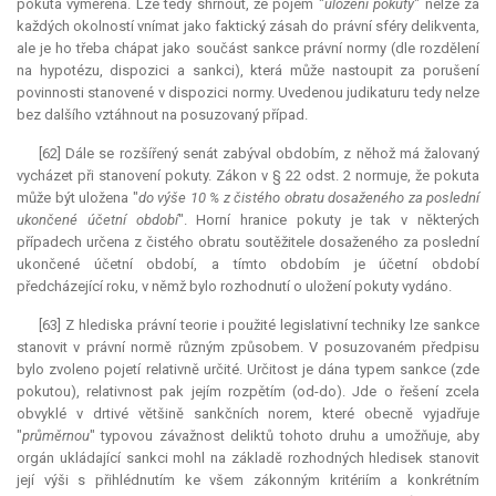
pokuta vyměřena. Lze tedy shrnout, že pojem "
uložení pokuty
" nelze za
každých okolností vnímat jako faktický zásah do právní sféry delikventa,
ale je ho třeba chápat jako součást sankce právní normy (dle rozdělení
na hypotézu, dispozici a sankci), která může nastoupit za porušení
povinnosti stanovené v dispozici normy. Uvedenou judikaturu tedy nelze
bez dalšího vztáhnout na posuzovaný případ.
[62] Dále se rozšířený senát zabýval obdobím, z něhož má žalovaný
vycházet při stanovení pokuty. Zákon v § 22 odst. 2 normuje, že pokuta
může být uložena "
do výše 10 % z čistého obratu dosaženého za poslední
ukončené účetní období
". Horní hranice pokuty je tak v některých
případech určena z čistého obratu soutěžitele dosaženého za poslední
ukončené účetní období, a tímto obdobím je účetní období
předcházející roku, v němž bylo rozhodnutí o uložení pokuty vydáno.
[63] Z hlediska právní teorie i použité legislativní techniky lze sankce
stanovit v právní normě různým způsobem. V posuzovaném předpisu
bylo zvoleno pojetí relativně určité. Určitost je dána typem sankce (zde
pokutou), relativnost pak jejím rozpětím (od-do). Jde o řešení zcela
obvyklé v drtivé většině sankčních norem, které obecně vyjadřuje
"
průměrnou
" typovou závažnost deliktů tohoto druhu a umožňuje, aby
orgán ukládající sankci mohl na základě rozhodných hledisek stanovit
její výši s přihlédnutím ke všem zákonným kritériím a konkrétním