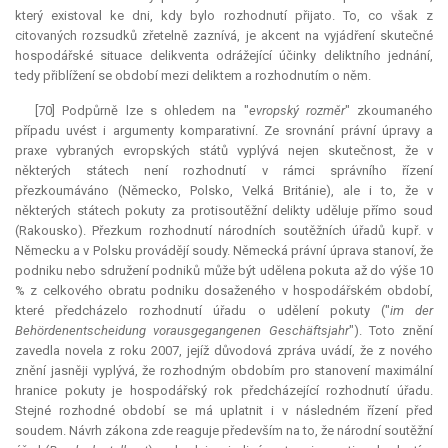
který existoval ke dni, kdy bylo rozhodnutí přijato. To, co však z
citovaných rozsudků zřetelně zaznívá, je akcent na vyjádření skutečné
hospodářské situace delikventa odrážející účinky deliktního jednání,
tedy přiblížení se období mezi deliktem a rozhodnutím o něm.
[70] Podpůrně lze s ohledem na "
evropský rozměr
" zkoumaného
případu uvést i argumenty
komparativní
. Ze srovnání právní úpravy a
praxe vybraných evropských států vyplývá nejen skutečnost, že v
některých státech není rozhodnutí v rámci správního řízení
přezkoumáváno (Německo, Polsko, Velká Británie), ale i to, že v
některých státech pokuty za protisoutěžní delikty uděluje přímo soud
(Rakousko). Přezkum rozhodnutí národních soutěžních úřadů kupř. v
Německu a v Polsku provádějí soudy. Německá právní úprava stanoví, že
podniku nebo sdružení podniků může být udělena pokuta až do výše 10
% z celkového obratu podniku dosaženého v hospodářském období,
které předcházelo rozhodnutí úřadu o udělení pokuty ("
im der
Behördenentscheidung vorausgegangenen Geschäftsjahr
"). Toto znění
zavedla novela z roku 2007, jejíž důvodová zpráva uvádí, že z nového
znění jasněji vyplývá, že rozhodným obdobím pro stanovení maximální
hranice pokuty je hospodářský rok předcházející rozhodnutí úřadu.
Stejné rozhodné období se má uplatnit i v následném řízení před
soudem. Návrh zákona zde reaguje především na to, že národní soutěžní