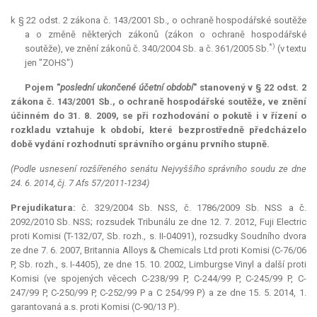
k § 22 odst. 2 zákona č. 143/2001 Sb., o ochraně hospodářské soutěže
a o změně některých zákonů (zákon o ochraně hospodářské
*)
soutěže), ve znění zákonů č. 340/2004 Sb. a č. 361/2005 Sb.
(v textu
jen "ZOHS")
Pojem "
poslední ukončené účetní období
" stanovený v § 22 odst. 2
zákona č. 143/2001 Sb., o ochraně hospodářské soutěže, ve znění
účinném do 31. 8. 2009, se při rozhodování o pokutě i v řízení o
rozkladu vztahuje k období, které bezprostředně předcházelo
době vydání rozhodnutí správního orgánu prvního stupně.
(Podle usnesení rozšířeného senátu Nejvyššího správního soudu ze dne
24. 6. 2014, čj. 7 Afs 57/2011-1234)
Prejudikatura:
č. 329/2004 Sb. NSS, č. 1786/2009 Sb. NSS a č.
2092/2010 Sb. NSS; rozsudek Tribunálu ze dne 12. 7. 2012, Fuji Electric
proti Komisi (T-132/07, Sb. rozh., s. II-04091), rozsudky Soudního dvora
ze dne 7. 6. 2007, Britannia Alloys & Chemicals Ltd proti Komisi (C-76/06
P, Sb. rozh., s. I-4405), ze dne 15. 10. 2002, Limburgse Vinyl a další proti
Komisi (ve spojených věcech C-238/99 P, C-244/99 P, C-245/99 P, C-
247/99 P, C-250/99 P, C-252/99 P a C 254/99 P) a ze dne 15. 5. 2014, 1.
garantovaná a.s. proti Komisi (C-90/13 P).