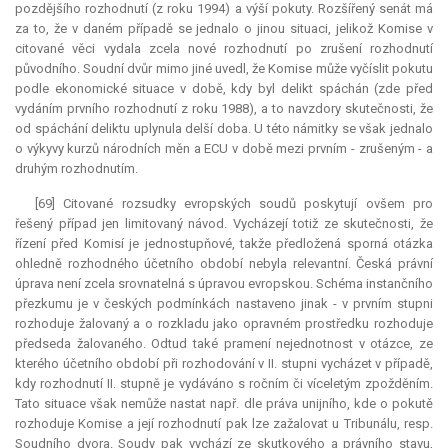
pozdějšího rozhodnutí (z roku 1994) a výší pokuty. Rozšířený senát má
za to, že v daném případě se jednalo o jinou situaci, jelikož Komise v
citované věci vydala zcela nové rozhodnutí po zrušení rozhodnutí
původního. Soudní dvůr mimo jiné uvedl, že Komise může vyčíslit pokutu
podle ekonomické situace v době, kdy byl delikt spáchán (zde před
vydáním prvního rozhodnutí z roku 1988), a to navzdory skutečnosti, že
od spáchání deliktu uplynula delší doba. U této námitky se však jednalo
o výkyvy kurzů národních měn a ECU v době mezi prvním - zrušeným - a
druhým rozhodnutím.
[69] Citované rozsudky evropských soudů poskytují ovšem pro
řešený případ jen limitovaný návod. Vycházejí totiž ze skutečnosti, že
řízení před Komisí je jednostupňové, takže předložená sporná otázka
ohledně rozhodného účetního období nebyla
relevantní
. Česká právní
úprava není zcela srovnatelná s úpravou evropskou. Schéma instančního
přezkumu je v českých podmínkách nastaveno jinak - v prvním stupni
rozhoduje žalovaný a o rozkladu jako opravném prostředku rozhoduje
předseda žalovaného. Odtud také pramení nejednotnost v otázce, ze
kterého účetního období při rozhodování v II. stupni vycházet v případě,
kdy rozhodnutí II. stupně je vydáváno s ročním či víceletým zpožděním.
Tato situace však nemůže nastat např. dle práva unijního, kde o pokutě
rozhoduje Komise a její rozhodnutí pak lze zažalovat u Tribunálu, resp.
Soudního dvora. Soudy pak vychází ze skutkového a právního stavu,