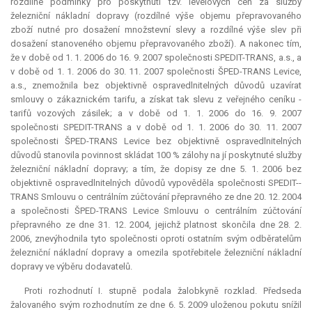
rozdílné podmínky pro poskytnutí tzv. levelových cen za služby
železniční nákladní dopravy (rozdílné výše objemu přepravovaného
zboží nutné pro dosažení množstevní slevy a rozdílné výše slev při
dosažení stanoveného objemu přepravovaného zboží). A nakonec tím,
že v době od 1. 1. 2006 do 16. 9. 2007 společnosti SPEDIT-TRANS, a.s., a
v době od 1. 1. 2006 do 30. 11. 2007 společnosti ŠPED-TRANS Levice,
a.s., znemožnila bez objektivně ospravedlnitelných důvodů uzavírat
smlouvy o zákaznickém tarifu, a získat tak slevu z veřejného ceníku -
tarifů vozových zásilek; a v době od 1. 1. 2006 do 16. 9. 2007
společnosti SPEDIT-TRANS a v době od 1. 1. 2006 do 30. 11. 2007
společnosti ŠPED-TRANS Levice bez objektivně ospravedlnitelných
důvodů stanovila povinnost skládat 100 % zálohy na jí poskytnuté služby
železniční nákladní dopravy; a tím, že dopisy ze dne 5. 1. 2006 bez
objektivně ospravedlnitelných důvodů vypověděla společnosti SPEDIT--
TRANS Smlouvu o centrálním zúčtování přepravného ze dne 20. 12. 2004
a společnosti ŠPED-TRANS Levice Smlouvu o centrálním zúčtování
přepravného ze dne 31. 12. 2004, jejichž platnost skončila dne 28. 2.
2006, znevýhodnila tyto společnosti oproti ostatním svým odběratelům
železniční nákladní dopravy a omezila spotřebitele železniční nákladní
dopravy ve výběru dodavatelů.
Proti rozhodnutí I. stupně podala žalobkyně rozklad. Předseda
žalovaného svým rozhodnutím ze dne 6. 5. 2009 uloženou pokutu snížil