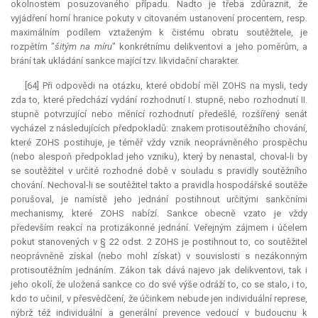
okolnostem posuzovaného případu. Nadto je třeba zdůraznit, že
vyjádření horní hranice pokuty v citovaném ustanovení procentem, resp.
maximálním podílem vztaženým k čistému obratu soutěžitele, je
rozpětím "
šitým na míru
" konkrétnímu delikventovi a jeho poměrům, a
brání tak ukládání sankce mající tzv. likvidační charakter.
[64] Při odpovědi na otázku, které období měl ZOHS na mysli, tedy
zda to, které předchází vydání rozhodnutí I. stupně, nebo rozhodnutí II.
stupně potvrzující nebo měnící rozhodnutí předešlé, rozšířený senát
vycházel z následujících předpokladů: znakem protisoutěžního chování,
které ZOHS postihuje, je téměř vždy vznik neoprávněného prospěchu
(nebo alespoň předpoklad jeho vzniku), který by nenastal, choval-li by
se soutěžitel v určité rozhodné době v souladu s pravidly soutěžního
chování. Nechoval-li se soutěžitel takto a pravidla hospodářské soutěže
porušoval, je namístě jeho jednání postihnout určitými sankčními
mechanismy, které ZOHS nabízí. Sankce obecně vzato je vždy
především reakcí na protizákonné jednání. Veřejným zájmem i účelem
pokut stanovených v § 22 odst. 2 ZOHS je postihnout to, co soutěžitel
neoprávněně získal (nebo mohl získat) v souvislosti s nezákonným
protisoutěžním jednáním. Zákon tak dává najevo jak delikventovi, tak i
jeho okolí, že uložená sankce co do své výše odráží to, co se stalo, i to,
kdo to učinil, v přesvědčení, že účinkem nebude jen individuální represe,
nýbrž též individuální a generální prevence vedoucí v budoucnu k