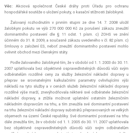
Věc:
Akciová společnost České dráhy proti Úřadu pro ochranu
hospodářské soutěže o uložení pokuty, o kasační stížnosti žalobkyně.
Žalovaný rozhodnutím v prvním stupni ze dne 14. 7. 2008 uložil
žalobkyni pokutu ve výši 270 000 000 Kč za porušení zákazu zneužití
dominantního postavení dle § 11 odst. 1 písm. c) ZOHS ve znění
účinném do 31. 8. 2009, a současně zákazu uvedeného v čl. 82 písm. c)
Smlouvy o založení ES, neboť zneužití dominantního postavení mohlo
ovlivnit obchod mezi členskými státy.
Podle žalovaného žalobkyně tím, že v období od 1. 1. 2003 do 30. 11.
2007 uplatňovala bez objektivně ospravedlnitelných důvodů vůči svým
odběratelům rozdílné ceny za služby železniční nákladní dopravy u
přeprav se srovnatelnými kalkulačními parametry ovlivňujícími výši
nákladů na tyto služby a v cenách služeb železniční nákladní dopravy
rozdílné výše marží, znevýhodňovala některé své odběratele železniční
nákladní dopravy, a ztížila možnost uplatnění ostatním železničním
nákladním dopravcům na trhu, a tím zneužila své dominantní postavení
na trhu železniční nákladní dopravy substrátů přepravovaných ve velkých
objemech na území České republiky. Své dominantní postavení na trhu
dále zneužila tím, že v období od 1. 1. 2005 do 30. 11. 2007 uplatňovala
bez objektivně ospravedlnitelných důvodů vůči svým odběratelům