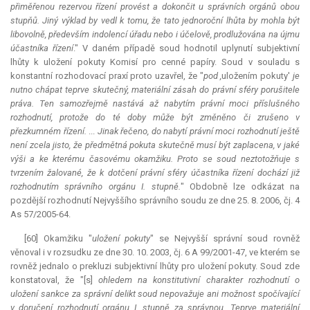
přiměřenou rezervou řízení provést a dokončit u správních orgánů obou
stupňů. Jiný výklad by vedl k tomu, že tato jednoroční lhůta by mohla být
libovolně, především indolencí úřadu nebo i účelově, prodlužována na újmu
účastníka řízení
." V daném případě soud hodnotil uplynutí subjektivní
lhůty k uložení pokuty Komisí pro cenné papíry. Soud v souladu s
konstantní rozhodovací praxí proto uzavřel, že "
pod ,
uložením pokuty'
je
nutno chápat teprve skutečný, materiální zásah do právní sféry porušitele
práva. Ten samozřejmě nastává až nabytím právní moci příslušného
rozhodnutí, protože do té doby může být změněno či zrušeno v
přezkumném řízení.
...
Jinak řečeno, do nabytí právní moci rozhodnutí ještě
není zcela jisto, že předmětná pokuta skutečně musí být zaplacena, v jaké
výši a ke kterému časovému okamžiku. Proto se soud neztotožňuje s
tvrzením žalované, že k dotčení právní sféry účastníka řízení dochází již
rozhodnutím správního orgánu I. stupně.
" Obdobně lze odkázat na
pozdější rozhodnutí Nejvyššího správního soudu ze dne 25. 8. 2006, čj. 4
As 57/2005-64.
[60] Okamžiku "
uložení pokuty
" se Nejvyšší správní soud rovněž
věnoval i v rozsudku ze dne 30. 10. 2003, čj. 6 A 99/2001-47, ve kterém se
rovněž jednalo o prekluzi subjektivní lhůty pro uložení pokuty. Soud zde
konstatoval, že "[s]
ohledem na
konstitutivní
charakter rozhodnutí o
uložení sankce za správní delikt soud nepovažuje ani možnost spočívající
v doručení rozhodnutí orgánu I. stupně za správnou. Teprve materiální