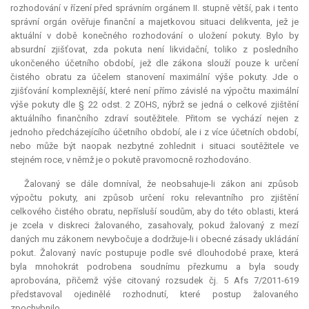
rozhodování v řízení před správním orgánem II. stupně větší, pak i tento
správní orgán ověřuje finanční a majetkovou situaci delikventa, jež je
aktuální v době konečného rozhodování o uložení pokuty. Bylo by
absurdní
zjišťovat, zda pokuta není likvidační, toliko z posledního
ukončeného účetního období, jež dle zákona slouží pouze k určení
čistého obratu za účelem stanovení maximální výše pokuty. Jde o
zjišťování komplexnější, které není přímo závislé na výpočtu maximální
výše pokuty dle § 22 odst. 2 ZOHS, nýbrž se jedná o celkové zjištění
aktuálního finančního zdraví soutěžitele. Přitom se vychází nejen z
jednoho předcházejícího účetního období, ale i z více účetních období,
nebo může být naopak nezbytné zohlednit i situaci soutěžitele ve
stejném roce, v němž je o pokutě pravomocně rozhodováno.
Žalovaný se dále domníval, že neobsahuje-li zákon ani způsob
výpočtu pokuty, ani způsob určení roku relevantního pro zjištění
celkového čistého obratu, nepřísluší soudům, aby do této oblasti, která
je zcela v diskreci žalovaného, zasahovaly, pokud žalovaný z mezí
daných mu zákonem nevybočuje a dodržuje-li i obecné zásady ukládání
pokut. Žalovaný navíc postupuje podle své dlouhodobé praxe, která
byla mnohokrát podrobena soudnímu přezkumu a byla soudy
aprobována, přičemž výše citovaný rozsudek čj. 5 Afs 7/2011-619
představoval ojedinělé rozhodnutí, které postup žalovaného
zpochybnilo.