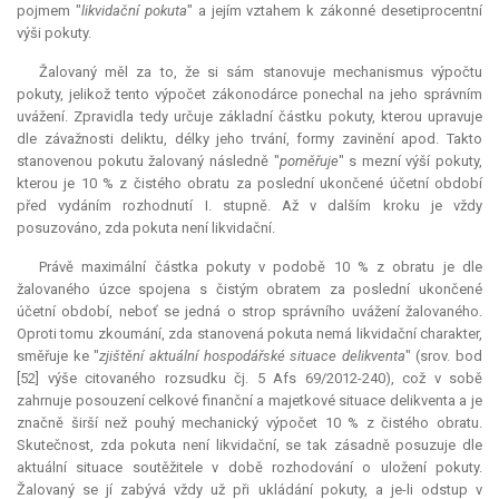
pojmem "
likvidační pokuta
" a jejím vztahem k zákonné desetiprocentní
výši pokuty.
Žalovaný měl za to, že si sám stanovuje mechanismus výpočtu
pokuty, jelikož tento výpočet zákonodárce ponechal na jeho správním
uvážení. Zpravidla tedy určuje základní částku pokuty, kterou upravuje
dle závažnosti deliktu, délky jeho trvání, formy zavinění apod. Takto
stanovenou pokutu žalovaný následně "
poměřuje
" s mezní výší pokuty,
kterou je 10 % z čistého obratu za poslední ukončené účetní období
před vydáním rozhodnutí I. stupně. Až v dalším kroku je vždy
posuzováno, zda pokuta není likvidační.
Právě maximální částka pokuty v podobě 10 % z obratu je dle
žalovaného úzce spojena s čistým obratem za poslední ukončené
účetní období, neboť se jedná o strop správního uvážení žalovaného.
Oproti tomu zkoumání, zda stanovená pokuta nemá likvidační charakter,
směřuje ke "
zjištění aktuální hospodářské situace delikventa
" (srov. bod
[52] výše citovaného rozsudku čj. 5 Afs 69/2012-240), což v sobě
zahrnuje posouzení celkové finanční a majetkové situace delikventa a je
značně širší než pouhý mechanický výpočet 10 % z čistého obratu.
Skutečnost, zda pokuta není likvidační, se tak zásadně posuzuje dle
aktuální situace soutěžitele v době rozhodování o uložení pokuty.
Žalovaný se jí zabývá vždy už při ukládání pokuty, a je-li odstup v