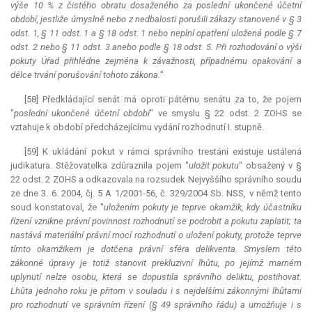
výše 10 % z čistého obratu dosaženého za poslední ukončené účetní
období, jestliže úmyslně nebo z nedbalosti porušili zákazy stanovené v § 3
odst. 1, § 11 odst. 1 a § 18 odst. 1 nebo neplní opatření uložená podle § 7
odst. 2 nebo § 11 odst. 3 anebo podle § 18 odst. 5. Při rozhodování o výši
pokuty Úřad přihlédne zejména k závažnosti, případnému opakování a
délce trvání porušování tohoto zákona.
"
[58] Předkládající senát má oproti pátému senátu za to, že pojem
"
poslední ukončené účetní období
" ve smyslu § 22 odst. 2 ZOHS se
vztahuje k období předcházejícímu vydání rozhodnutí I. stupně.
[59] K ukládání pokut v rámci správního trestání existuje ustálená
judikatura
. Stěžovatelka zdůraznila pojem "
uložit pokutu
" obsažený v §
22 odst. 2 ZOHS a odkazovala na rozsudek Nejvyššího správního soudu
ze dne 3. 6. 2004, čj. 5 A 1/2001-56, č. 329/2004 Sb. NSS, v němž tento
soud konstatoval, že "
uložením pokuty je teprve okamžik, kdy účastníku
řízení vznikne právní povinnost rozhodnutí se podrobit a pokutu zaplatit; ta
nastává materiální právní mocí rozhodnutí o uložení pokuty, protože teprve
tímto okamžikem je dotčena právní sféra delikventa. Smyslem této
zákonné úpravy je totiž stanovit prekluzivní lhůtu, po jejímž marném
uplynutí nelze osobu, která se dopustila správního deliktu, postihovat.
Lhůta jednoho roku je přitom v souladu i s nejdelšími zákonnými lhůtami
pro rozhodnutí ve správním řízení (§ 49 správního řádu) a umožňuje i s