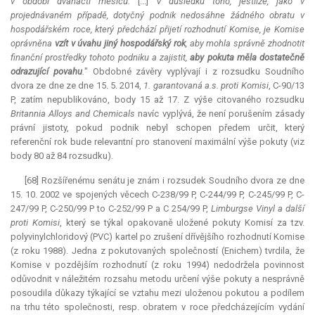
v období dvanácti měsíců.
[...]
V důsledku toho, jestliže, jako v
projednávaném případě, dotyčný podnik nedosáhne žádného obratu v
hospodářském roce, který předchází přijetí rozhodnutí Komise, je Komise
oprávněna
vzít v úvahu jiný hospodářský rok
, aby mohla správně zhodnotit
finanční prostředky tohoto podniku a zajistit,
aby pokuta měla dostatečně
odrazující povahu
.
" Obdobné závěry vyplývají i z rozsudku Soudního
dvora ze dne ze dne 15. 5. 2014,
1. garantovaná a.s. proti Komisi
, C-90/13
P, zatím nepublikováno, body 15 až 17. Z výše citovaného rozsudku
Britannia Alloys and Chemicals
navíc vyplývá, že není porušením zásady
právní jistoty, pokud podnik nebyl schopen předem určit, který
referenční rok bude
relevantní
pro stanovení maximální výše pokuty (viz
body 80 až 84 rozsudku).
[68] Rozšířenému senátu je znám i rozsudek Soudního dvora ze dne
15. 10. 2002 ve spojených věcech C-238/99 P, C-244/99 P, C-245/99 P, C-
247/99 P, C-250/99 P to C-252/99 P a C 254/99 P,
Limburgse Vinyl a další
proti Komisi
, který se týkal opakovaně uložené pokuty Komisí za tzv.
polyvinylchloridový (PVC)
kartel
po zrušení dřívějšího rozhodnutí Komise
(z roku 1988). Jedna z pokutovaných společností (Enichem) tvrdila, že
Komise v pozdějším rozhodnutí (z roku 1994) nedodržela povinnost
odůvodnit v náležitém rozsahu metodu určení výše pokuty a nesprávně
posoudila důkazy týkající se vztahu mezi uloženou pokutou a podílem
na trhu této společnosti, resp. obratem v roce předcházejícím vydání