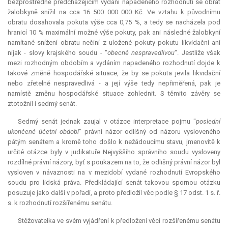
bezprostředně předcházejícím vydání napadeného rozhodnutí se obrat
žalobkyně snížil na cca 16 500 000 000 Kč. Ve vztahu k původnímu
obratu dosahovala pokuta výše cca 0,75 %, a tedy se nacházela pod
hranicí 10 % maximální možné výše pokuty, pak ani následné žalobkyní
namítané snížení obratu nečiní z uložené pokuty pokutu likvidační ani
nijak - slovy krajského soudu - "
obecně nespravedlivou
". Jestliže však
mezi rozhodným obdobím a vydáním napadeného rozhodnutí dojde k
takové změně hospodářské situace, že by se pokuta jevila likvidační
nebo zřetelně nespravedlivá - a její výše tedy nepřiměřená, pak je
namístě změnu hospodářské situace zohlednit. S těmito závěry se
ztotožnil i sedmý senát.
Sedmý senát jednak zaujal v otázce
interpretace
pojmu "
poslední
ukončené účetní období
" právní názor odlišný od názoru vysloveného
pátým senátem a kromě toho došlo k nežádoucímu stavu, jmenovitě k
určité otázce byly v judikatuře Nejvyššího správního soudu vysloveny
rozdílné právní názory, byť s poukazem na to, že odlišný právní názor byl
vysloven v návaznosti na v mezidobí vydané rozhodnutí Evropského
soudu pro lidská práva. Předkládající senát takovou spornou otázku
posuzuje jako další v pořadí, a proto předložil věc podle § 17 odst. 1 s. ř.
s. k rozhodnutí rozšířenému senátu.
Stěžovatelka ve svém vyjádření k předložení věci rozšířenému senátu