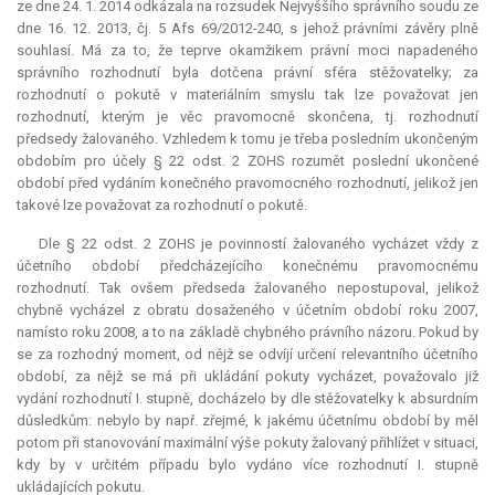
ze dne 24. 1. 2014 odkázala na rozsudek Nejvyššího správního soudu ze
dne 16. 12. 2013, čj. 5 Afs 69/2012-240, s jehož právními závěry plně
souhlasí. Má za to, že teprve okamžikem právní moci napadeného
správního rozhodnutí byla dotčena právní sféra stěžovatelky; za
rozhodnutí o pokutě v materiálním smyslu tak lze považovat jen
rozhodnutí, kterým je věc pravomocně skončena, tj. rozhodnutí
předsedy žalovaného. Vzhledem k tomu je třeba posledním ukončeným
obdobím pro účely § 22 odst. 2 ZOHS rozumět poslední ukončené
období před vydáním konečného pravomocného rozhodnutí, jelikož jen
takové lze považovat za rozhodnutí o pokutě.
Dle § 22 odst. 2 ZOHS je povinností žalovaného vycházet vždy z
účetního období předcházejícího konečnému pravomocnému
rozhodnutí. Tak ovšem předseda žalovaného nepostupoval, jelikož
chybně vycházel z obratu dosaženého v účetním období roku 2007,
namísto roku 2008, a to na základě chybného právního názoru. Pokud by
se za rozhodný moment, od nějž se odvíjí určení relevantního účetního
období, za nějž se má při ukládání pokuty vycházet, považovalo již
vydání rozhodnutí I. stupně, docházelo by dle stěžovatelky k absurdním
důsledkům: nebylo by např. zřejmé, k jakému účetnímu období by měl
potom při stanovování maximální výše pokuty žalovaný přihlížet v situaci,
kdy by v určitém případu bylo vydáno více rozhodnutí I. stupně
ukládajících pokutu.