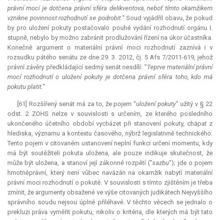
právní mocí je dotčena právní sféra delikventova, neboť tímto okamžikem
vznikne povinnost rozhodnutí se podrobit.
" Soud vyjádřil obavu, že pokud
by pro uložení pokuty postačovalo pouhé vydání rozhodnutí orgánu I.
stupně, nebylo by možno zabránit prodlužování řízení na úkor účastníka.
Konečně argument o materiální právní moci rozhodnutí zaznívá i v
rozsudku pátého senátu ze dne 29. 3. 2012, čj. 5 Afs 7/2011-619, jehož
právní závěry předkládající sedmý senát nesdílí: "
Teprve materiální právní
mocí rozhodnutí o uložení pokuty je dotčena právní sféra toho, kdo má
pokutu platit.
"
[61] Rozšířený senát má za to, že pojem "
uložení pokuty
" užitý v § 22
odst. 2 ZOHS nelze v souvislosti s určením, ze kterého posledního
ukončeného účetního období vycházet při stanovení pokuty, chápat z
hlediska, významu a kontextu časového, nýbrž legislativně technického.
Tento pojem v citovaném ustanovení neplní funkci určení momentu, kdy
má být soutěžiteli pokuta uložena, ale pouze indikuje skutečnost, že
může být uložena, a stanoví její zákonné rozpětí ("
sazbu
"); jde o pojem
hmotněprávní, který není vůbec navázán na okamžik nabytí materiální
právní moci rozhodnutí o pokutě. V souvislosti s tímto zjištěním je třeba
zmínit, že argumenty obsažené ve výše citovaných judikátech Nejvyššího
správního soudu nejsou úplně přiléhavé. V těchto věcech se jednalo o
prekluzi práva vyměřit pokutu, nikoliv o kritéria, dle kterých má být tato