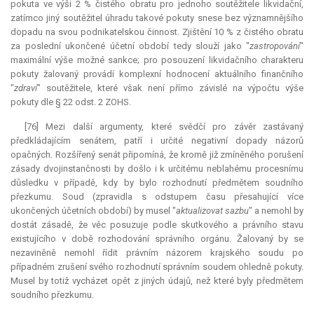
pokuta ve výši 2 % čistého obratu pro jednoho soutěžitele likvidační,
zatímco jiný soutěžitel úhradu takové pokuty snese bez významnějšího
dopadu na svou podnikatelskou činnost. Zjištění 10 % z čistého obratu
za poslední ukončené účetní období tedy slouží jako "
zastropování
"
maximální výše možné sankce; pro posouzení likvidačního charakteru
pokuty žalovaný provádí komplexní hodnocení aktuálního finančního
"
zdraví
" soutěžitele, které však není přímo závislé na výpočtu výše
pokuty dle § 22 odst. 2 ZOHS.
[76] Mezi další argumenty, které svědčí pro závěr zastávaný
předkládajícím senátem, patří i určité negativní dopady názorů
opačných. Rozšířený senát připomíná, že kromě již zmíněného porušení
zásady dvojinstančnosti by došlo i k určitému neblahému procesnímu
důsledku v případě, kdy by bylo rozhodnutí předmětem soudního
přezkumu. Soud (zpravidla s odstupem času přesahující více
ukončených účetních období) by musel "
aktualizovat sazbu
" a nemohl by
dostát zásadě, že věc posuzuje podle skutkového a právního stavu
existujícího v době rozhodování správního orgánu. Žalovaný by se
nezaviněně nemohl řídit právním názorem krajského soudu po
případném zrušení svého rozhodnutí správním soudem ohledně pokuty.
Musel by totiž vycházet opět z jiných údajů, než které byly předmětem
soudního přezkumu.