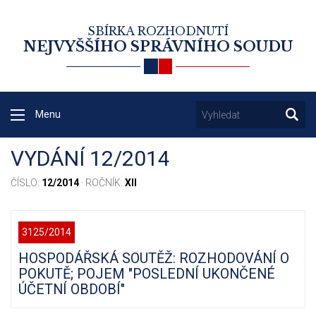
SBÍRKA ROZHODNUTÍ
NEJVYŠŠÍHO SPRÁVNÍHO SOUDU
Menu
VYDÁNÍ 12/2014
ČÍSLO:
12/2014
· ROČNÍK:
XII
3125/2014
HOSPODÁŘSKÁ SOUTĚŽ: ROZHODOVÁNÍ O
POKUTĚ; POJEM "POSLEDNÍ UKONČENÉ
ÚČETNÍ OBDOBÍ"