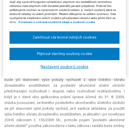
157/2011-1174, věc v souladu s § 17 odst. 1 s. ř. s. k rozhodnutí
např. aby správně fungovalo vyhledávání, abychom vás neobtěžovali nevhodnou
reklamou nebo abychom měli dostatek podnětů, jak web vylepšovat. Proto od Vás
rozšířenému senátu. V usnesení o postoupení identifikoval jako spornou
potřebujeme souhlas se zpracováním souborů cookies, tj. malých souborů, které se
otázku posledního účetního období při stanovení pokuty.
dočasně ukládají ve vašem prohlížeči. Předem děkujeme za udělení souhlasu. Data
využijeme ke zlepšování našich služeb a přizpůsobení obsahu webu přímo Vám na
míru.
Oznámení o ochraně osobních údajů a souborů cookie
Sedmý senát při předběžném hodnocení závěrů vyslovených
krajským soudem dospěl k odlišnému právnímu názoru, než jaký byl
vysloven v rozsudku Nejvyššího správního soudu ze dne 29. 3. 2012, čj. 5
Zamítnout vše kromě nutných cookies
Afs 7/2011-619, v otázce výkladu, ze kterého posledního účetního
období má správní orgán vycházet při ukládání pokuty.
Přijmout všechny soubory cookie
Výklad pojmu "
poslední ukončené účetní období
" dle § 22 odst. 2
ZOHS ve znění účinném do 31. 8. 2009 je sporný v tom smyslu, zda se v
Nastavení souborů cookie
případě, že správní orgán I. stupně rozhoduje v jednom kalendářním
roce a o rozkladu rozhoduje správní orgán v jiném kalendářním roce,
bude při stanovení výše pokuty vycházet z výše čistého obratu
dosaženého soutěžitelem za poslední ukončené účetní období
předcházející rozhodnutí I. stupně, nebo rozhodnutí rozkladovému. I
když je v dané věci aplikována právní úprava účinná do 31. 8. 2009,
otázka posouzení, ze kterého posledního ukončeného účetního období
se při stanovení výše pokuty vychází, je-li sankce ukládána za použití
výše čistého obratu dosaženého soutěžitelem, je aktuální i po novelizaci
ZOHS zákonem č. 155/2009 Sb., protože pojem "
poslední ukončené
účetní období
" používá zákonodárce v textu zákona i nadále beze změny.