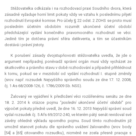
Stěžovatelka odkázala i na rozhodovací praxi Soudního dvora, která
zásadně vyžaduje horní limit pokuty vždy ve vztahu k poslednímu přijetí
rozhodnutí Evropské komise. Pro účely § 22 odst. 2 ZOHS se proto musí
posledním účetním obdobím rozumět ukončené účetní období
předcházející vydání konečného pravomocného rozhodnutí ve věci.
Jedině tím je dotčena právní sféra delikventa, a tím se účastníkům
dostává i právní jistoty.
K porušení zásady dvojstupňovosti stěžovatelka uvedla, že jde o
argument nepřípadný, poněvadž správní orgán musí vždy vycházet ze
skutkového a právního stavu v době rozhodování a případně přihlédnout
k tomu, pokud se v mezidobí od vydání rozhodnutí I. stupně změnily
(srov. např. rozsudek Nejvyššího správního soudu ze dne 17. 12. 2008,
čj. 1 As 68/2008-126, č. 1786/2009 Sb. NSS).
Žalovaný ve vyjádření k předložení věci rozšířenému senátu ze dne
18. 2. 2014 k otázce pojmu "
poslední ukončené účetní období
" pro
výpočet pokuty předně uvedl, že dne 16. 12. 2013 Nejvyšší správní soud
vydal rozsudek čj. 5 Afs 69/2012-240, ve kterém pátý senát revidoval své
závěry ohledně výkladu sporného pojmu. Soud tímto rozhodnutím již
umožnil stanovit pokutu dle správního uvážení žalovaného (srov. body
[54] a [65] citovaného rozsudku), nicméně ne zcela přesně pracuje s