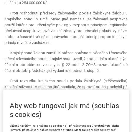
na částku 254 000 000 Kč.
Proti rozhodnutí předsedy žalovaného podala žalobkyně žalobu u
Krajského soudu v Brně. Mimo jiné namítala, že žalovaný nesprávně
použil kritéria pro určení výše pokuty, v rozporu s principem legitimního
očekávání neaplikoval své vlastní zásady pro určování pokuty, vycházel
z obratu časově i věcně nesprávného a porušil princip proporcionality a
princip rovného zacházení.
Krajský soud žalobu zamítl. K otázce správnosti věcného i časového
určení relevantního obratu krajský soud uvedl, že posledním ukončeným
účetním obdobím se ve smyslu § 22 odst. 2 ZOHS rozumí ukončené
účetní období předcházející vydání rozhodnutí I. stupně.
Proti rozsudku krajského soudu podala žalobkyně (stěžovatelka)
kasační stížnost. V ní mimo jiné namítala, že správní orgán pochybil při
určení rozhodné výše obratu ve smyslu § 22 odst. 2 ZOHS. Podle
stěžovatelky měl správní orgán v souladu s citovaným ustanovením
Aby web fungoval jak má (souhlas
vycházet při stanovení výše pokuty z posledního ukončeného účetního
období před vydáním napadeného rozhodnutí, tj. z roku 2008, a nikoliv z
s cookies)
posledního ukončeného účetního období před vydáním rozhodnutí I.
stupně, tj. z roku 2007. Sedmý senát Nejvyššího správního soudu,
Vážený návštěvníku, snažíme se ze všech sil přinášet vysokou úroveň uživatelského
kterému věc připadla, postoupil usnesením ze dne 19. 12. 2013, čj. 7 Afs
komfortu při používání našich webových stránek. Mezi základní předpoklady patří