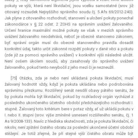
pokuty ve výši, která není likvidační, jsou vcelku samostatné (srov. již
citovaný rozsudek Nejvyššího správního soudu čj. 5 Afs 69/2012-240).
Jak plyne z citovaného rozhodnutí, stanovení a uložení pokuty ponechal
zákonodárce v § 22 odst. 2 ZOHS na správním uvážení žalovaného.
Určení hranice maximální možné pokuty se však v mezích správního
uvážení žalovaného neodehrává, neboť je obecně stanoveno zákonem,
byť správní orgán musí do obecně stanoveného pravidla dosadit
konkrétní údaj, takto určit zákonné rozpětí pokuty v dané věci a pokutu
(zde již za pomoci správního uvážení) v konkrétní výši následně uložit.
Není ovšem úkolem soudů, aby zasahovaly do správního uvážení
žalovaného, pokud tento nevybočil z jeho mezí či je nezneužil.
[75] Otázku, zda je nebo není ukládaná pokuta likvidační, musí
žalovaný hodnotit vždy, když je pokuta ukládána nebo podrobována
správnímu přezkumu. Rozšířený senát nesdílí obavy pátého senátu, že
by pokuta mohla být likvidační, pokud by rozkladový orgán vycházel z
posledního ukončeného účetního období předcházejícího rozhodnutí I.
stupně. Žalovaný toto kritérium bere v potaz vždy, ať už ukládá pokutu v
I. nebo II. stupni (srov. výše zmíněné usnesení rozšířeného senátu, čj. 1
As 9/2008-133). Navíc z hlediska skutečnosti, zda je pokuta likvidační, či
nikoliv, není zjištění čistého obratu za poslední ukončené účetní období
stěžejní. Je totiž zřejmé, že při stejné výši čistého obratu může být