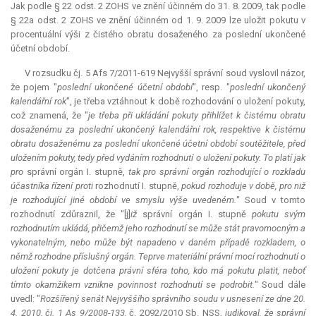
Jak podle § 22 odst. 2 ZOHS ve znění účinném do 31. 8. 2009, tak podle
§ 22a odst. 2 ZOHS ve znění účinném od 1. 9. 2009 lze uložit pokutu v
procentuální výši z čistého obratu dosaženého za poslední ukončené
účetní období.
V rozsudku čj. 5 Afs 7/2011-619 Nejvyšší správní soud vyslovil názor,
že pojem "
poslední ukončené účetní období
", resp. "
poslední ukončený
kalendářní rok
", je třeba vztáhnout k době rozhodování o uložení pokuty,
což znamená, že "
je třeba při ukládání pokuty přihlížet k čistému obratu
dosaženému za poslední ukončený kalendářní rok, respektive k čistému
obratu dosaženému za poslední ukončené účetní období soutěžitele, před
uložením pokuty, tedy před vydáním rozhodnutí o uložení pokuty. To platí jak
pro
správní orgán I. stupně,
tak pro správní orgán rozhodující o rozkladu
účastníka řízení proti
rozhodnutí I. stupně,
pokud rozhoduje v době, pro niž
je rozhodující jiné období ve smyslu výše uvedeném.
" Soud v tomto
rozhodnutí zdůraznil, že "[j]
iž
správní orgán I. stupně
pokutu svým
rozhodnutím ukládá, přičemž jeho rozhodnutí se může stát pravomocným a
vykonatelným, nebo může být napadeno v daném případě rozkladem, o
němž rozhodne příslušný orgán. Teprve materiální právní mocí rozhodnutí o
uložení pokuty je dotčena právní sféra toho, kdo má pokutu platit, neboť
tímto okamžikem vznikne povinnost rozhodnutí se podrobit.
" Soud dále
uvedl: "
Rozšířený senát Nejvyššího správního soudu v usnesení ze dne 20.
4. 2010, čj. 1 As 9/2008-133,
č. 2092/2010 Sb. NSS,
judikoval, že správní