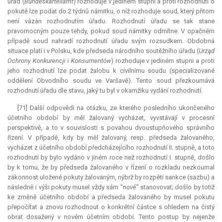
úřad (
Bundeskartellamt
) rozhoduje v jediném stupni a proti rozhodnutí o
pokutě lze podat do 2 týdnů námitku, o níž rozhoduje soud, který přitom
není vázán rozhodnutím úřadu. Rozhodnutí úřadu se tak stane
pravomocným pouze tehdy, pokud soud námitky odmítne. V opačném
případě soud nahradí rozhodnutí úřadu svým rozsudkem. Obdobná
situace platí i v Polsku, kde předseda národního soutěžního úřadu (
Urząd
Ochrony Konkurencji i Konsumentów
) rozhoduje v jediném stupni a proti
jeho rozhodnutí lze podat žalobu k civilnímu soudu (specializované
oddělení Obvodního soudu ve Varšavě). Tento soud přezkoumává
rozhodnutí úřadu dle stavu, jaký tu byl v okamžiku vydání rozhodnutí.
[71] Další odpovědi na otázku, ze kterého posledního ukončeného
účetního období by měl žalovaný vycházet, vyvstávají v procesní
perspektivě, a to v souvislosti s povahou dvoustupňového správního
řízení. V případě, kdy by měl žalovaný, resp. předseda žalovaného,
vycházet z účetního období předcházejícího rozhodnutí II. stupně, a toto
rozhodnutí by bylo vydáno v jiném roce než rozhodnutí I. stupně, došlo
by k tomu, že by předseda žalovaného v řízení o rozkladu nezkoumal
zákonnost uložené pokuty žalovaným, nýbrž by rozpětí sankce (sazbu) a
následně i výši pokuty musel vždy sám "
nově
" stanovovat; došlo by totiž
ke změně účetního období a předseda žalovaného by musel pokutu
přepočítat a znovu rozhodnout o konkrétní částce s ohledem na čistý
obrat dosažený v novém účetním období. Tento postup by nejenže