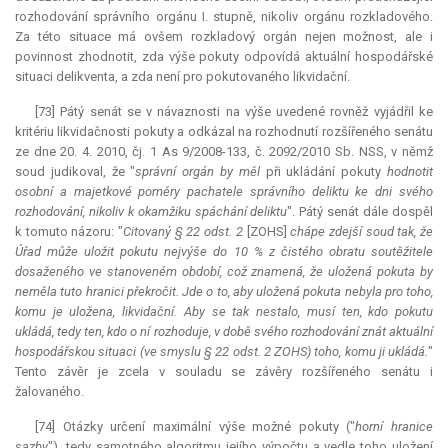
rozhodování správního orgánu I. stupně, nikoliv orgánu rozkladového.
Za této situace má ovšem rozkladový orgán nejen možnost, ale i
povinnost zhodnotit, zda výše pokuty odpovídá aktuální hospodářské
situaci delikventa, a zda není pro pokutovaného likvidační.
[73] Pátý senát se v návaznosti na výše uvedené rovněž vyjádřil ke
kritériu likvidačnosti pokuty a odkázal na rozhodnutí rozšířeného senátu
ze dne 20. 4. 2010, čj. 1 As 9/2008-133, č. 2092/2010 Sb. NSS, v němž
soud judikoval, že "
správní orgán by měl
při ukládání pokuty
hodnotit
osobní a majetkové poměry pachatele správního deliktu ke dni svého
rozhodování, nikoliv k okamžiku spáchání deliktu
". Pátý senát dále dospěl
k tomuto názoru: "
Citovaný § 22 odst. 2
[ZOHS]
chápe zdejší soud tak, že
Úřad může uložit pokutu nejvýše do 10 % z čistého obratu soutěžitele
dosaženého ve stanoveném období, což znamená, že uložená pokuta by
neměla tuto hranici překročit. Jde o to, aby uložená pokuta nebyla pro toho,
komu je uložena, likvidační. Aby se tak nestalo, musí ten, kdo pokutu
ukládá, tedy ten, kdo o ní rozhoduje, v době svého rozhodování znát aktuální
hospodářskou situaci (ve smyslu § 22 odst. 2 ZOHS) toho, komu ji ukládá.
"
Tento závěr je zcela v souladu se závěry rozšířeného senátu i
žalovaného.
[74] Otázky určení maximální výše možné pokuty ("
horní hranice
sazby
"), tedy samotného algoritmu jejího výpočtu a vedle toho uložení