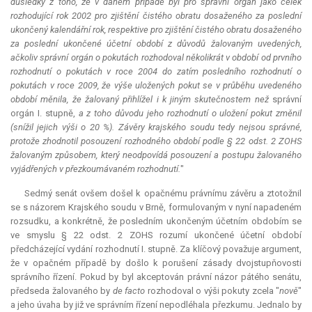
důsledky z toho, že v daném případě byl pro správní orgán jako celek
rozhodující rok 2002 pro zjištění čistého obratu dosaženého za poslední
ukončený kalendářní rok, respektive pro zjištění čistého obratu dosaženého
za poslední ukončené účetní období z důvodů žalovaným uvedených,
ačkoliv správní orgán o pokutách rozhodoval několikrát v období od prvního
rozhodnutí o pokutách v roce 2004 do zatím posledního rozhodnutí o
pokutách v roce 2009, že výše uložených pokut se v průběhu uvedeného
období měnila, že žalovaný přihlížel i k jiným skutečnostem než
správní
orgán I. stupně,
a z toho důvodu jeho rozhodnutí o uložení pokut změnil
(snížil jejich výši o 20 %). Závěry krajského soudu tedy nejsou správné,
protože zhodnotil posouzení rozhodného období podle § 22 odst. 2 ZOHS
žalovaným způsobem, který neodpovídá posouzení a postupu žalovaného
vyjádřených v přezkoumávaném rozhodnutí.
"
Sedmý senát ovšem došel k opačnému právnímu závěru a ztotožnil
se s názorem Krajského soudu v Brně, formulovaným v nyní napadeném
rozsudku, a konkrétně, že posledním ukončeným účetním obdobím se
ve smyslu § 22 odst. 2 ZOHS rozumí ukončené účetní období
předcházející vydání rozhodnutí I. stupně. Za klíčový považuje argument,
že v opačném případě by došlo k porušení zásady dvojstupňovosti
správního řízení. Pokud by byl akceptován právní názor pátého senátu,
předseda žalovaného by
de facto
rozhodoval o výši pokuty zcela "
nově
"
a jeho úvaha by již ve správním řízení nepodléhala přezkumu. Jednalo by